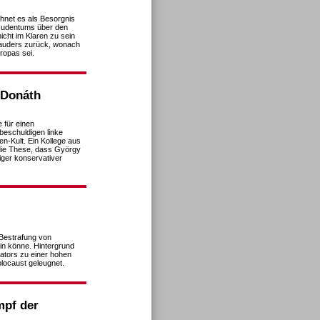
chnet es als Besorgnis
 Judentums über den
cht im Klaren zu sein
 Lauders zurück, wonach
ropas sei.
 Donáth
 für einen
 beschuldigen linke
n-Kult. Ein Kollege aus
 die These, dass György
iger konservativer
 Bestrafung von
in könne. Hintergrund
ators zu einer hohen
olocaust geleugnet.
pf der