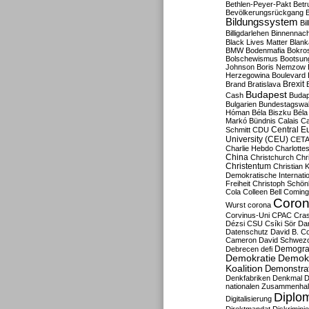
Bethlen-Peyer-Pakt
Betr
Bevölkerungsrückgang
B
Bildungssystem
Bil
Billigdarlehen
Binnennach
Black Lives Matter
Blan
BMW
Bodenmafia
Bokro
Bolschewismus
Bootsun
Johnson
Boris Nemzow
Herzegowina
Boulevard
Brexit
Brand
Bratislava
Budapest
Cash
Budap
Bulgarien
Bundestagswa
Hóman
Béla Biszku
Béla
Markó
Bündnis
Calais
Ca
Central E
Schmitt
CDU
University (CEU)
CET
Charlie Hebdo
Charlottes
China
Christchurch
Chr
Christentum
Christian 
Demokratische Internati
Freiheit
Christoph Schön
Cola
Colleen Bell
Coming
Coron
Wurst
corona
Corvinus-Uni
CPAC
Cra
Dézsi
CSU
Csíki Sör
Da
Datenschutz
David B. Co
Cameron
David Schwezo
Demogra
Debrecen
defi
Demokratie
Demokr
Koalition
Demonstra
Denkfabriken
Denkmal
D
nationalen Zusammenhal
Diplom
Digitalisierung