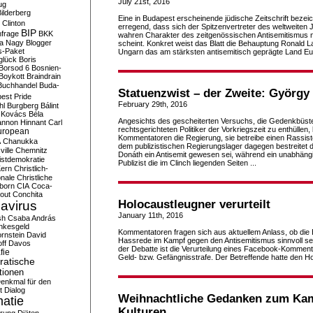
July 21st, 2016
ug
ilderberg
Eine in Budapest erscheinende jüdische Zeitschrift bezei
l Clinton
erregend, dass sich der Spitzenvertreter des weltweiten
BIP
frage
BKK
wahren Charakter des zeitgenössischen Antisemitismus ni
ka Nagy
Blogger
scheint. Konkret weist das Blatt die Behauptung Ronald
s-Paket
Ungarn das am stärksten antisemitisch geprägte Land Eu
glück
Boris
Borsod 6
Bosnien-
Boykott
Braindrain
Buchhandel
Buda-
Statuenzwist – der Zweite: György
est Pride
February 29th, 2016
hl
Burgberg
Bálint
 Kovács
Béla
Angesichts des gescheiterten Versuchs, die Gedenkbüste
nnon Hinnant
Carl
rechtsgerichteten Politiker der Vorkriegszeit zu enthüllen,
uropean
Kommentatoren die Regierung, sie betreibe einen Rassiste
A
Chanukka
dem publizistischen Regierungslager dagegen bestreitet
ville
Chemnitz
Donáth ein Antisemit gewesen sei, während ein unabhäng
istdemokratie
Publizist die im Clinch liegenden Seiten ...
Kern
Christlich-
onale
Christliche
born
CIA
Coca-
out
Conchita
Holocaustleugner verurteilt
avirus
January 11th, 2016
sh
Csaba András
nkesgeld
Kommentatoren fragen sich aus aktuellem Anlass, ob die
rnstein
David
Hassrede im Kampf gegen den Antisemitismus sinnvoll se
ff
Davos
der Debatte ist die Verurteilung eines Facebook-Komment
fie
Geld- bzw. Gefängnisstrafe. Der Betreffende hatte den H
atische
tionen
enkmal für den
t
Dialog
Weihnachtliche Gedanken zum Kam
atie
Kulturen