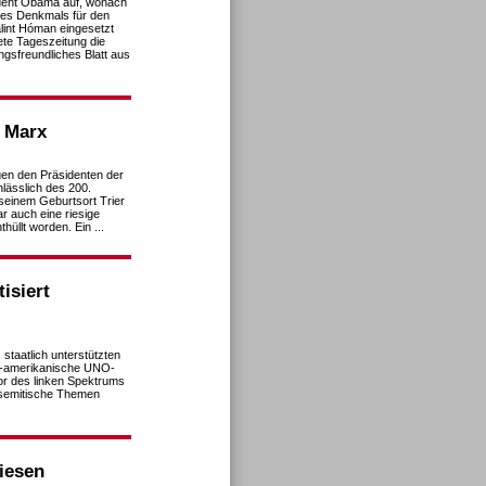
dent Obama auf, wonach
ines Denkmals für den
lint Hóman eingesetzt
ete Tageszeitung die
gsfreundliches Blatt aus
f Marx
gen den Präsidenten der
lässlich des 200.
einem Geburtsort Trier
r auch eine riesige
üllt worden. Ein ...
isiert
 staatlich unterstützten
US-amerikanische UNO-
r des linken Spektrums
isemitische Themen
iesen