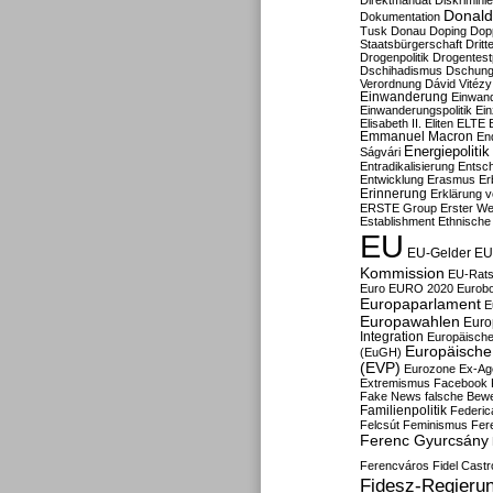
Direktmandat
Diskrimini
Donald
Dokumentation
Tusk
Donau
Doping
Dop
Staatsbürgerschaft
Dritt
Drogenpolitik
Drogentestp
Dschihadismus
Dschung
Verordnung
Dávid Vitézy
Einwanderung
Einwan
Einwanderungspolitik
Ein
Elisabeth II.
Eliten
ELTE
Emmanuel Macron
En
Energiepolitik
Ságvári
Entradikalisierung
Entsc
Entwicklung
Erasmus
Erb
Erinnerung
Erklärung vo
ERSTE Group
Erster We
Establishment
Ethnische
EU
EU-Gelder
EU
Kommission
EU-Rats
Euro
EURO 2020
Eurob
Europaparlament
E
Europawahlen
Euro
Integration
Europäische
Europäische 
(EuGH)
(EVP)
Eurozone
Ex-Ag
Extremismus
Facebook
Fake News
falsche Bew
Familienpolitik
Federic
Felcsút
Feminismus
Fer
Ferenc Gyurcsány
Ferencváros
Fidel Castr
Fidesz-Regieru