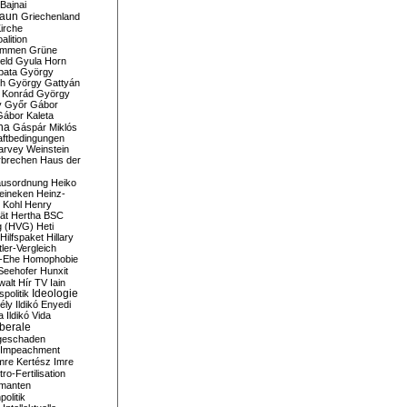
Bajnai
aun
Griechenland
irche
lition
ommen
Grüne
eld
Gyula Horn
pata
György
th
György Gattyán
 Konrád
György
y
Győr
Gábor
Gábor Kaleta
na
Gáspár Miklós
ftbedingungen
arvey Weinstein
brechen
Haus der
usordnung
Heiko
eineken
Heinz-
 Kohl
Henry
ät
Hertha BSC
g (HVG)
Heti
Hilfspaket
Hillary
tler-Vergleich
-Ehe
Homophobie
Seehofer
Hunxit
walt
Hír TV
Iain
spolitik
Ideologie
ély
Ildikó Enyedi
a
Ildikó Vida
liberale
geschaden
Impeachment
mre Kertész
Imre
itro-Fertilisation
rmanten
politik