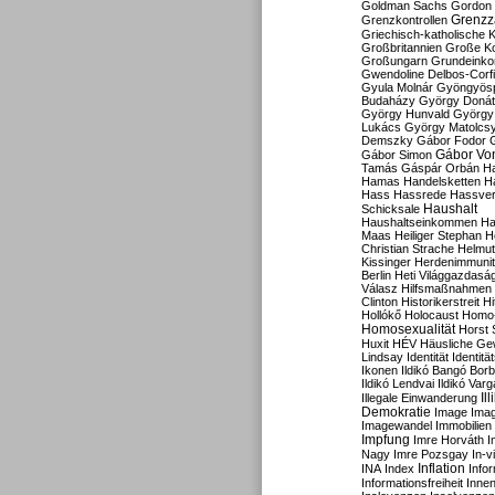
Goldman Sachs
Gordon 
Grenzz
Grenzkontrollen
Griechisch-katholische K
Großbritannien
Große Koa
Großungarn
Grundeink
Gwendoline Delbos-Corfi
Gyula Molnár
Gyöngyös
Budaházy
György Doná
György Hunvald
György
Lukács
György Matolcs
Demszky
Gábor Fodor
Gábor Vo
Gábor Simon
Tamás
Gáspár Orbán
Ha
Hamas
Handelsketten
H
Hass
Hassrede
Hassver
Haushalt
Schicksale
Haushaltseinkommen
Ha
Maas
Heiliger Stephan
H
Christian Strache
Helmut
Kissinger
Herdenimmunit
Berlin
Heti Világgazdasá
Válasz
Hilfsmaßnahmen
Clinton
Historikerstreit
Hi
Hollókő
Holocaust
Homo
Homosexualität
Horst 
Huxit
HÉV
Häusliche Ge
Lindsay
Identität
Identität
Ikonen
Ildikó Bangó Borb
Ildikó Lendvai
Ildikó Varg
Il
Illegale Einwanderung
Demokratie
Image
Ima
Imagewandel
Immobilien
Impfung
Imre Horváth
I
Nagy
Imre Pozsgay
In-v
Inflation
INA
Index
Info
Informationsfreiheit
Innen