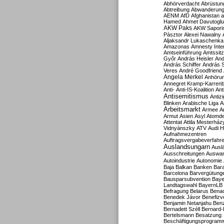
Abhörverdacht
Abrüstun
Abtreibung
Abwanderun
AENM
AfD
Afghanistan
a
Hamed
Ahmet Davutoglu
AKW Paks
AKW Sapori
Pásztor
Alexei Nawalny
Aljaksandr Lukaschenka
Amazonas
Amnesty Inter
Amtseinführung
Amtssitz
Győr
András Heisler
And
András Schiffer
András S
Veres
André Goodfriend
Angela Merkel
Anhöru
Annegret Kramp-Karren
Anti-
Anti-IS-Koalition
Ant
Antisemitismus
Antiz
Blinken
Arabische Liga
A
Arbeitsmarkt
Armee
A
Armut
Asien
Asyl
Atomde
Attentat
Attila Mesterház
Vidnyánszky
ATV
Audi H
Aufnahmezentren
Auftragsvergabeverfahr
Auslandsungarn
Ausl
Ausschreitungen
Auswa
Autoindustrie
Autonomie
Baja
Balkan
Banken
Bar
Barcelona
Barvergütung
Bausparsubvention
Baye
Landtagswahl
BayernLB
Befragung
Belarus
Benac
Benedek Jávor
Benefizv
Benjamin Netanjahu
Benz
Bernadett Széll
Bernard-
Bertelsmann
Besatzung
Beschäftigungsprogram