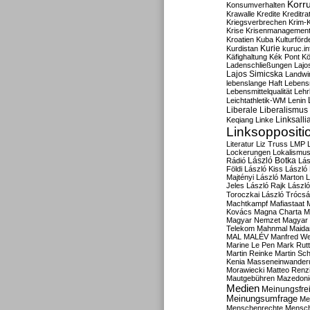
Korru
Konsumverhalten
Krawalle
Kredite
Kreditra
Kriegsverbrechen
Krim-K
Krise
Krisenmanagemen
Kroatien
Kuba
Kulturförd
Kurdistan
Kurie
kuruc.in
Käfighaltung
Kék Pont
Kö
Ladenschließungen
Lajo
Lajos Simicska
Landwir
lebenslange Haft
Lebensm
Lebensmittelqualität
Lehr
Leichtathletik-WM
Lenin
Liberale
Liberalismus
Linksalli
Keqiang
Linke
Linksoppositi
Literatur
Liz Truss
LMP
Lockerungen
Lokalismu
Rádió
László Botka
Lás
Földi
László Kiss
László
Majtényi
László Marton
L
Jeles
László Rajk
Lászl
Toroczkai
László Trócsá
Machtkampf
Mafiastaat
Kovács
Magna Charta
M
Magyar Nemzet
Magyar 
Telekom
Mahnmal
Maida
MAL
MALÉV
Manfred W
Marine Le Pen
Mark Rut
Martin Reinke
Martin Sch
Kenia
Masseneinwander
Morawiecki
Matteo Renz
Mautgebühren
Mazedoni
Medien
Meinungsfrei
Meinungsumfrage
Me
Menschenrechte
Mensc