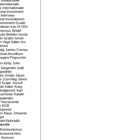
Intellektuelle
nternationaler
s
Internationaler
ional Investment
Interview
mal
Investitionen
nvestment Grade
rdistan
Iran
IS
ISIS
Israel
ionismus
tván Bethlen
István
ván Szabó
István
án Vágó
Italien
Ivo
gnose
tag
James Corney
Jean Asselborn
wgeni Prigoschin
hn Kirby
John
 Sargentini
Judit
gwähler
es Orbán
János
s Zuschlag
János
 Szájer
József
nde
Kalter Krieg
inalgesetz
Karl
sachstan
Katalin
atalonien
P
Kecskemét
e
KGB
tzgesetz
en
Klaus Johannis
ger
del
Klubrádió
politik
Kommunismus
turaussichten
e
Konsum