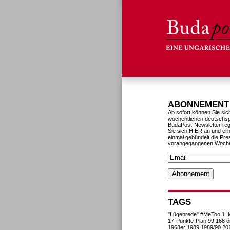
ABONNEMENT
Ab sofort können Sie sic
wöchentlichen deutschs
BudaPost-Newsletter reg
Sie sich HIER an und erh
einmal gebündelt die Pre
vorangegangenen Woch
TAGS
"Lügenrede"
#MeToo
1. 
17-Punkte-Plan
99
168 ó
1968er
1989
1989/90
20