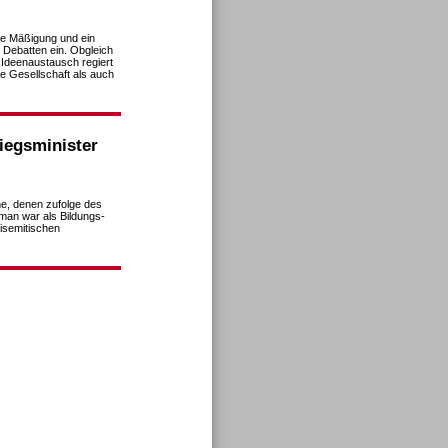
se Mäßigung und ein
 Debatten ein. Obgleich
Ideenaustausch regiert
ie Gesellschaft als auch
iegsminister
ne, denen zufolge des
man war als Bildungs-
tisemitischen