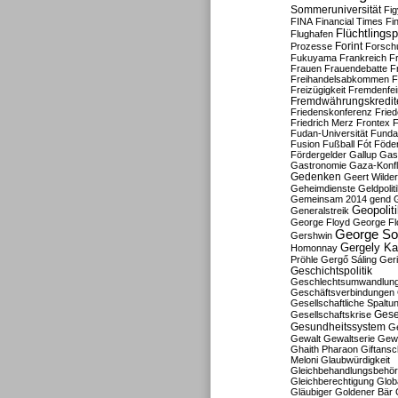
Sommeruniversität
Fig
FINA
Financial Times
Fi
Flüchtlingsp
Flughafen
Forint
Prozesse
Forsch
Fukuyama
Frankreich
F
Frauen
Frauendebatte
F
Freihandelsabkommen
F
Freizügigkeit
Fremdenfein
Fremdwährungskredit
Friedenskonferenz
Frie
Friedrich Merz
Frontex
F
Fudan-Universität
Funda
Fusion
Fußball
Fót
Föder
Fördergelder
Gallup
Gast
Gastronomie
Gaza-Konfl
Gedenken
Geert Wilde
Geheimdienste
Geldpolit
Gemeinsam 2014
gend
Geopolit
Generalstreik
George Floyd
George Fl
George So
Gershwin
Gergely K
Homonnay
Pröhle
Gergő Sáling
Geri
Geschichtspolitik
Geschlechtsumwandlun
Geschäftsverbindungen
Gesellschaftliche Spaltu
Gese
Gesellschaftskrise
Gesundheitssystem
Ge
Gewalt
Gewaltserie
Gew
Ghaith Pharaon
Giftansc
Meloni
Glaubwürdigkeit
Gleichbehandlungsbehö
Gleichberechtigung
Glob
Gläubiger
Goldener Bär