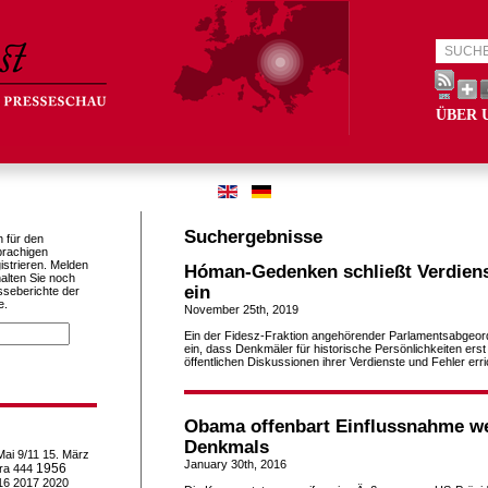
ÜBER 
Suchergebnisse
h für den
prachigen
istrieren. Melden
Hóman-Gedenken schließt Verdiens
alten Sie noch
ein
sseberichte der
e.
November 25th, 2019
Ein der Fidesz-Fraktion angehörender Parlamentsabgeor
ein, dass Denkmäler für historische Persönlichkeiten erst
öffentlichen Diskussionen ihrer Verdienste und Fehler erri
Obama offenbart Einflussnahme 
Denkmals
Mai
9/11
15. März
January 30th, 2016
1956
ra
444
16
2017
2020