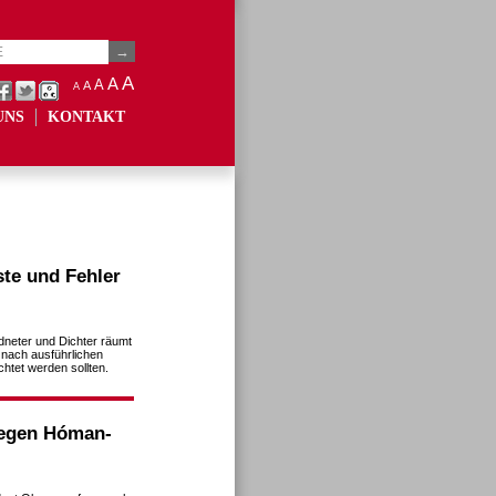
A
A
A
A
A
UNS
KONTAKT
te und Fehler
dneter und Dichter räumt
 nach ausführlichen
chtet werden sollten.
wegen Hóman-