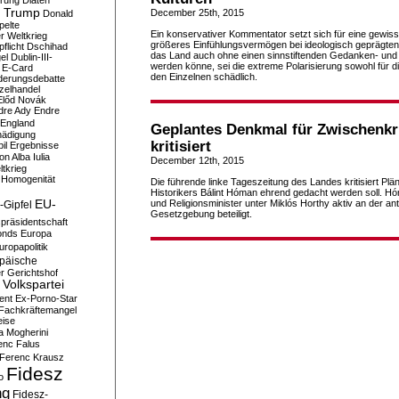
erung
Diäten
 Trump
December 25th, 2015
Donald
pelte
Ein konservativer Kommentator setzt sich für eine gewis
er Weltkrieg
größeres Einfühlungsvermögen bei ideologisch geprägten
flicht
Dschihad
das Land auch ohne einen sinnstiftenden Gedanken- und 
el
Dublin-III-
werden könne, sei die extreme Polarisierung sowohl für d
E-Card
den Einzelnen schädlich.
derungsdebatte
zelhandel
Előd Novák
dre Ady
Endre
England
Geplantes Denkmal für Zwischenkr
hädigung
kritisiert
il
Ergebnisse
n Alba Iulia
December 12th, 2015
ltkrieg
 Homogenität
Die führende linke Tageszeitung des Landes kritisiert Plä
Historikers Bálint Hóman ehrend gedacht werden soll. Hó
EU-
und Religionsminister unter Miklós Horthy aktiv an der an
-Gipfel
Gesetzgebung beteiligt.
präsidentschaft
onds
Europa
uropapolitik
päische
r Gerichtshof
Volkspartei
ent
Ex-Porno-Star
Fachkräftemangel
eise
a Mogherini
enc Falus
Ferenc Krausz
Fidesz
o
ng
Fidesz-