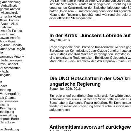
Die Kommentatoren greifen eine Äußerung von US-Präsi
g
Abschiebung
sich die Vereinigten Staaten aktiv gegen die Errichtung e
g
Achtelfinale
ungarischen Kulturminister der Zwischenkriegsperiode Bá
gentur
Ahmed
hätten. In diesem Zusammenhang nennt eine linksgericht
Aktionskreis
Haltung der Regierung beschämend, während ein regierun
schschja
Albert
einer offiziellen Stellungnahme ...
Alexis Tsipras
Alstom
Altus
national
András Fekete-
rás Lovasi
In der Kritik: Junckers Lobrede au
iewert
András
May 9th, 2018
Andy Vajna
ng
Anna Donáth
Regierungsnahe bzw. -kritische Konservative wettern ge
bauer
Antal Rogán
Europäischen Kommission. Jean-Claude Juncker hatte an
ifa
Geburtstags von Karl Marx am vergangenen Samstag in s
iganismus
Antony
eine umstrittene Rede gehalten. Bei dieser Gelegenheit wa
rbeiterbewegung
Marx-Statue – ein Geschenk der Volksrepublik China – enth
rmin Laschet
al
Atomwaffen
y
Attila
ungaria
Die UNO-Botschafterin der USA krit
en
ungarische Regierung
änder
September 10th, 2016
nderung
Außenpolitik
Ein regierungsfreundlicher Journalist weist Vorwürfe eines
ack Obama
Antisemitismus zurück. In diesem Sinne hatte sich die 
en
Bausektor
Botschafterin Samantha Power geäußert. Ein Kommentato
rische
wiederum meint, die Regierung habe durchaus einige ant
Beerdigung
aufgenommen.
hteiligung
eranstaltung
inpreis
Berlin
Henri Lévy
Antisemitismusvorwurf zurückgew
me
Besetzung