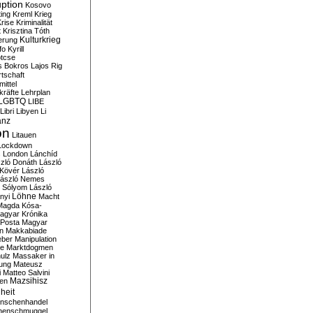
ption
Kosovo
ting
Kreml
Krieg
rise
Kriminalität
t
Krisztina Tóth
Kulturkrieg
erung
fo
Kyrill
tcse
s Bokros
Lajos Rig
tschaft
ittel
kräfte
Lehrplan
LGBTQ
LIBE
Libri
Libyen
Li
anz
on
Litauen
Lockdown
s
London
Lánchíd
zló Donáth
László
 Kövér
László
ászló Nemes
ó Sólyom
László
Löhne
nyi
Macht
Magda Kósa-
agyar Krónika
Posta
Magyar
n
Makkabiade
eber
Manipulation
te
Marktdogmen
ulz
Massaker in
ung
Mateusz
i
Matteo Salvini
en
Mazsihisz
heit
nschenhandel
henschmuggel