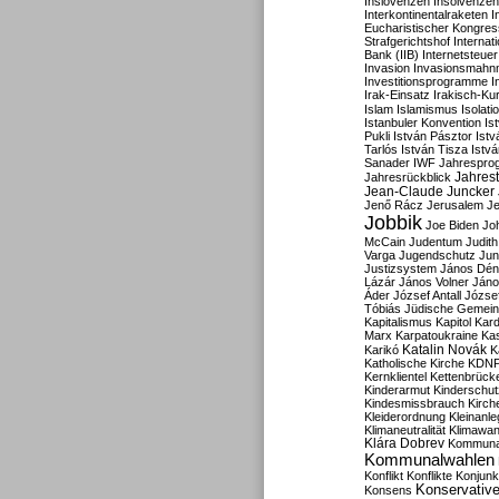
Inslovenzen
Insolvenzen
Interkontinentalraketen
I
Eucharistischer Kongres
Strafgerichtshof
Internat
Bank (IIB)
Internetsteuer
Invasion
Invasionsmahn
Investitionsprogramme
I
Irak-Einsatz
Irakisch-Ku
Islam
Islamismus
Isolat
Istanbuler Konvention
Is
Pukli
István Pásztor
Ist
Tarlós
István Tisza
Istv
Sanader
IWF
Jahrespro
Jahres
Jahresrückblick
Jean-Claude Juncker
Jenő Rácz
Jerusalem
Je
Jobbik
Joe Biden
Jo
McCain
Judentum
Judith
Varga
Jugendschutz
Jun
Justizsystem
János Dén
Lázár
János Volner
Jáno
Áder
József Antall
József
Tóbiás
Jüdische Gemei
Kapitalismus
Kapitol
Kard
Marx
Karpatoukraine
Ka
Katalin Novák
Karikó
K
Katholische Kirche
KDN
Kernklientel
Kettenbrück
Kinderarmut
Kinderschu
Kindesmissbrauch
Kirch
Kleiderordnung
Kleinanle
Klimaneutralität
Klimawan
Klára Dobrev
Kommunal
Kommunalwahlen
Konflikt
Konflikte
Konjunk
Konservativ
Konsens