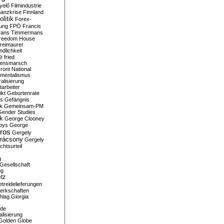
yelő
Filmindustrie
nanzkrise
Finnland
olitik
Forex-
ung
FPÖ
Francis
rans Timmermans
reedom House
reimaurer
dlichkeit
e
fried
densmarsch
ront National
mentalismus
alisierung
arbeiter
ikt
Geburtenrate
rs
Gefängnis
ik
Gemeinsam-PM
Gender Studies
ik
George Clooney
oys
George
ros
Gergely
arácsony
Gergely
chtsurteil
g
Gesellschaft
ng
tz
treidelieferungen
erkschaften
hlag
Giorgia
rde
alisierung
Golden Globe