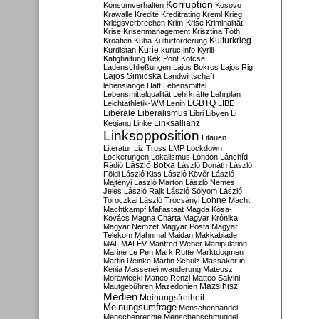
Korruption
Konsumverhalten
Kosovo
Krawalle
Kredite
Kreditrating
Kreml
Krieg
Kriegsverbrechen
Krim-Krise
Kriminalität
Krise
Krisenmanagement
Krisztina Tóth
Kulturkrieg
Kroatien
Kuba
Kulturförderung
Kurdistan
Kurie
kuruc.info
Kyrill
Käfighaltung
Kék Pont
Kötcse
Ladenschließungen
Lajos Bokros
Lajos Rig
Lajos Simicska
Landwirtschaft
lebenslange Haft
Lebensmittel
Lebensmittelqualität
Lehrkräfte
Lehrplan
LGBTQ
Leichtathletik-WM
Lenin
LIBE
Liberale
Liberalismus
Libri
Libyen
Li
Linksallianz
Keqiang
Linke
Linksopposition
Litauen
Literatur
Liz Truss
LMP
Lockdown
Lockerungen
Lokalismus
London
Lánchíd
Rádió
László Botka
László Donáth
László
Földi
László Kiss
László Kövér
László
Majtényi
László Marton
László Nemes
Jeles
László Rajk
László Sólyom
László
Löhne
Toroczkai
László Trócsányi
Macht
Machtkampf
Mafiastaat
Magda Kósa-
Kovács
Magna Charta
Magyar Krónika
Magyar Nemzet
Magyar Posta
Magyar
Telekom
Mahnmal
Maidan
Makkabiade
MAL
MALÉV
Manfred Weber
Manipulation
Marine Le Pen
Mark Rutte
Marktdogmen
Martin Reinke
Martin Schulz
Massaker in
Kenia
Masseneinwanderung
Mateusz
Morawiecki
Matteo Renzi
Matteo Salvini
Mautgebühren
Mazedonien
Mazsihisz
Medien
Meinungsfreiheit
Meinungsumfrage
Menschenhandel
Menschenrechte
Menschenschmuggel