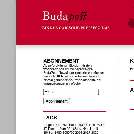
ABONNEMENT
K
Ab sofort können Sie sich für den
Ei
wöchentlichen deutschsprachigen
BudaPost-Newsletter registrieren. Melden
Sie sich HIER an und erhalten Sie noch
einmal gebündelt die Presseberichte der
vorangegangenen Woche.
A
TAGS
"Lügenrede"
#MeToo
1. Mai
9/11
15. März
1956
17-Punkte-Plan
99
168 óra
444
1968er
1989
1989/90
2016
2017
2020