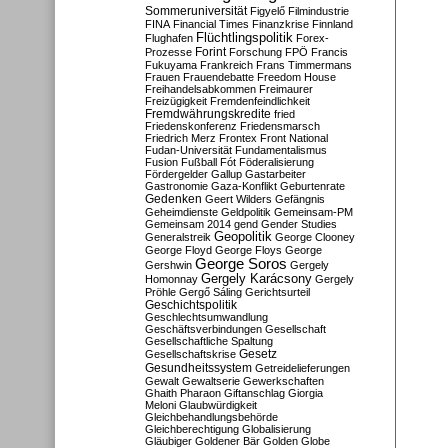
Sommeruniversität
Figyelő
Filmindustrie
FINA
Financial Times
Finanzkrise
Finnland
Flüchtlingspolitik
Flughafen
Forex-
Forint
Prozesse
Forschung
FPÖ
Francis
Fukuyama
Frankreich
Frans Timmermans
Frauen
Frauendebatte
Freedom House
Freihandelsabkommen
Freimaurer
Freizügigkeit
Fremdenfeindlichkeit
Fremdwährungskredite
fried
Friedenskonferenz
Friedensmarsch
Friedrich Merz
Frontex
Front National
Fudan-Universität
Fundamentalismus
Fusion
Fußball
Fót
Föderalisierung
Fördergelder
Gallup
Gastarbeiter
Gastronomie
Gaza-Konflikt
Geburtenrate
Gedenken
Geert Wilders
Gefängnis
Geheimdienste
Geldpolitik
Gemeinsam-PM
Gemeinsam 2014
gend
Gender Studies
Geopolitik
Generalstreik
George Clooney
George Floyd
George Floys
George
George Soros
Gershwin
Gergely
Gergely Karácsony
Homonnay
Gergely
Pröhle
Gergő Sáling
Gerichtsurteil
Geschichtspolitik
Geschlechtsumwandlung
Geschäftsverbindungen
Gesellschaft
Gesellschaftliche Spaltung
Gesetz
Gesellschaftskrise
Gesundheitssystem
Getreidelieferungen
Gewalt
Gewaltserie
Gewerkschaften
Ghaith Pharaon
Giftanschlag
Giorgia
Meloni
Glaubwürdigkeit
Gleichbehandlungsbehörde
Gleichberechtigung
Globalisierung
Gläubiger
Goldener Bär
Golden Globe