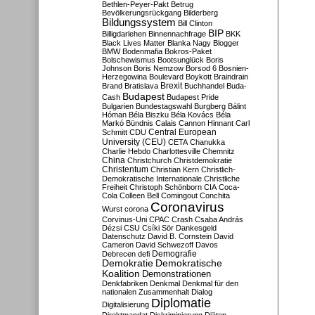
Bethlen-Peyer-Pakt
Betrug
Bevölkerungsrückgang
Bilderberg
Bildungssystem
Bill Clinton
BIP
Billigdarlehen
Binnennachfrage
BKK
Black Lives Matter
Blanka Nagy
Blogger
BMW
Bodenmafia
Bokros-Paket
Bolschewismus
Bootsunglück
Boris
Johnson
Boris Nemzow
Borsod 6
Bosnien-
Herzegowina
Boulevard
Boykott
Braindrain
Brexit
Brand
Bratislava
Buchhandel
Buda-
Budapest
Cash
Budapest Pride
Bulgarien
Bundestagswahl
Burgberg
Bálint
Hóman
Béla Biszku
Béla Kovács
Béla
Markó
Bündnis
Calais
Cannon Hinnant
Carl
Central European
Schmitt
CDU
University (CEU)
CETA
Chanukka
Charlie Hebdo
Charlottesville
Chemnitz
China
Christchurch
Christdemokratie
Christentum
Christian Kern
Christlich-
Demokratische Internationale
Christliche
Freiheit
Christoph Schönborn
CIA
Coca-
Cola
Colleen Bell
Comingout
Conchita
Coronavirus
Wurst
corona
Corvinus-Uni
CPAC
Crash
Csaba András
Dézsi
CSU
Csíki Sör
Dankesgeld
Datenschutz
David B. Cornstein
David
Cameron
David Schwezoff
Davos
Demografie
Debrecen
defi
Demokratie
Demokratische
Koalition
Demonstrationen
Denkfabriken
Denkmal
Denkmal für den
nationalen Zusammenhalt
Dialog
Diplomatie
Digitalisierung