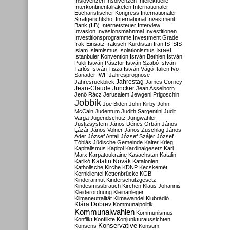
Inslovenzen
Insolvenzen
Intellektuelle
Interkontinentalraketen
Internationaler
Eucharistischer Kongress
Internationaler
Strafgerichtshof
International Investment
Bank (IIB)
Internetsteuer
Interview
Invasion
Invasionsmahnmal
Investitionen
Investitionsprogramme
Investment Grade
Irak-Einsatz
Irakisch-Kurdistan
Iran
IS
ISIS
Israel
Islam
Islamismus
Isolationismus
Istanbuler Konvention
István Bethlen
István
Pukli
István Pásztor
István Szabó
István
Tarlós
István Tisza
István Vágó
Italien
Ivo
Sanader
IWF
Jahresprognose
Jahrestag
Jahresrückblick
James Corney
Jean-Claude Juncker
Jean Asselborn
Jenő Rácz
Jerusalem
Jewgeni Prigoschin
Jobbik
Joe Biden
John Kirby
John
McCain
Judentum
Judith Sargentini
Judit
Varga
Jugendschutz
Jungwähler
Justizsystem
János Dénes Orbán
János
Lázár
János Volner
János Zuschlag
János
Áder
József Antall
József Szájer
József
Tóbiás
Jüdische Gemeinde
Kalter Krieg
Kapitalismus
Kapitol
Kardinalgesetz
Karl
Marx
Karpatoukraine
Kasachstan
Katalin
Katalin Novák
Karikó
Katalonien
Katholische Kirche
KDNP
Kecskemét
Kernklientel
Kettenbrücke
KGB
Kinderarmut
Kinderschutzgesetz
Kindesmissbrauch
Kirchen
Klaus Johannis
Kleiderordnung
Kleinanleger
Klimaneutralität
Klimawandel
Klubrádió
Klára Dobrev
Kommunalpolitik
Kommunalwahlen
Kommunismus
Konflikt
Konflikte
Konjunkturaussichten
Konservative
Konsens
Konsum