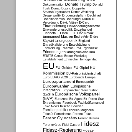
Direktmandat
Diskriminierung
Diäten
Donald Trump
Dokumentation
Donald
Tusk
Donau
Doping
Doppelte
Staatsbürgerschaft
Dritter Weltkrieg
Drogenpolitik
Drogentestpflicht
Dschihad
Dschihadismus
Dschungel
Dublin-III-
Verordnung
Dávid Vitézy
E-Card
Einwanderung
Einwanderungsdebatte
Einwanderungspolitik
Einzelhandel
Elisabeth II.
Eliten
ELTE
Előd Novák
Emmanuel Macron
Endre Ady
Endre
Energiepolitik
Ságvári
England
Entradikalisierung
Entschädigung
Entwicklung
Erasmus
Erbil
Ergebnisse
Erinnerung
Erklärung von Alba Iulia
ERSTE Group
Erster Weltkrieg
Establishment
Ethnische Homogenität
EU
EU-
EU-Gelder
EU-Gipfel
Kommission
EU-Ratspräsidentschaft
Euro
EURO 2020
Eurobonds
Europa
Europaparlament
Europapolitik
Europawahlen
Europäische
Integration
Europäischer Gerichtshof
Europäische Volkspartei
(EuGH)
(EVP)
Eurozone
Ex-Agent
Ex-Porno-Star
Extremismus
Facebook
Fachkräftemangel
Fake News
falsche Beweise
Familienpolitik
Federica Mogherini
Felcsút
Feminismus
Ferenc Falus
Ferenc Gyurcsány
Ferenc Krausz
Fidesz
Ferencváros
Fidel Castro
Fidesz-Regierung
Fidesz-