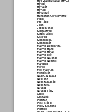
Heti Világgazdaság (HVG)
Híradó
Hírhatár
HírKlikk
Hírszerző
Hungarian Conservative
Index
InfoRádió
Jelen
Jobbegyenes
Kapitalizmus
Kettős Mérce
Kisalföld
Komment.hu
Kommentár
Magyar Demokrata
Magyar Hang
Magyar Hírlap
Magyar Idők
Magyar Narancs
Magyar Nemzet
Mandiner
Mérce
Mos maiorum
Mozgástér
Napi Gazdaság
Neokohn
Népszabadság
Népszava
Nyugat
Nyugati Fény
Origo
Országút
Partizán
Pesti Srácok
Policy Solutions
Portfolio
Radio Freies Europa (RFE)