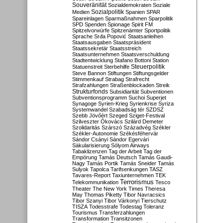
Souveränität
Sozialdemokraten
Soziale
Sozialpolitik
Medien
Spanien
SPAR
Spareinlagen
Sparmaßnahmen
Sparpolitik
SPD
Spenden
Spionage
Spirit FM
Spitzelvorwürfe
Spitzenämter
Sportpolitik
Sprache
Srđa Popović
Staatsanleihen
Staatsausgaben
Staatspräsident
Staatssekretär
Staatsstreich
Staatsunternehmen
Staatsverschuldung
Stadtentwicklung
Stafano Bottoni
Station
Steuerpolitik
Statuenstreit
Sterbehilfe
Steve Bannon
Stiftungen
Stiftungsgelder
Stimmenkauf
Strabag
Strafrecht
Strafzahlungen
Straßenblockaden
Streik
Strukturfonds
Subsidiarität
Subventionen
Subventionsprogramm
Suchoi Superjet
Synagoge
Syrien-Krieg
Syrienkrise
Syriza
Systemwandel
Szabadság tér
SZDSZ
Szebb Jövőért
Szeged
Sziget-Festival
Szilveszter Ókovács
Szilárd Demeter
Szolidaritás
Szárszó
Századvég
Székler
Székler-Autonomie
Székésféhervár
Sándor Csányi
Sándor Egervári
Säkularisierung
Sólyom Airways
Tabaklizenzen
Tag der Arbeit
Tag der
Empörung
Tamás Deutsch
Tamás Gaudi-
Nagy
Tamás Portik
Tamás Sneider
Tamás
Sulyok
Tapolca
Tarifsenkungen
TASZ
Tavares-Report
Taxiunternehmen
TEK
Terrorismus
Telekommunikation
Tesco
Theater
The New York Times
Theresa
May
Thomas Piketty
Tibor Navracsics
Tibor Szanyi
Tibor Várkonyi
Tierschutz
TISZA
Todesstrafe
Todestag
Toleranz
Tourismus
Transferzahlungen
Transformation
Transitzonen