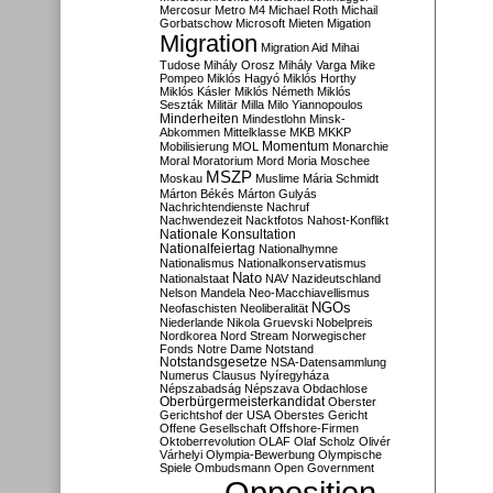
Mercosur
Metro M4
Michael Roth
Michail
Gorbatschow
Microsoft
Mieten
Migation
Migration
Migration Aid
Mihai
Tudose
Mihály Orosz
Mihály Varga
Mike
Pompeo
Miklós Hagyó
Miklós Horthy
Miklós Kásler
Miklós Németh
Miklós
Seszták
Militär
Milla
Milo Yiannopoulos
Minderheiten
Mindestlohn
Minsk-
Abkommen
Mittelklasse
MKB
MKKP
Momentum
Mobilisierung
MOL
Monarchie
Moral
Moratorium
Mord
Moria
Moschee
MSZP
Moskau
Muslime
Mária Schmidt
Márton Békés
Márton Gulyás
Nachrichtendienste
Nachruf
Nachwendezeit
Nacktfotos
Nahost-Konflikt
Nationale Konsultation
Nationalfeiertag
Nationalhymne
Nationalismus
Nationalkonservatismus
Nato
Nationalstaat
NAV
Nazideutschland
Nelson Mandela
Neo-Macchiavellismus
NGOs
Neofaschisten
Neoliberalität
Niederlande
Nikola Gruevski
Nobelpreis
Nordkorea
Nord Stream
Norwegischer
Fonds
Notre Dame
Notstand
Notstandsgesetze
NSA-Datensammlung
Numerus Clausus
Nyíregyháza
Népszabadság
Népszava
Obdachlose
Oberbürgermeisterkandidat
Oberster
Gerichtshof der USA
Oberstes Gericht
Offene Gesellschaft
Offshore-Firmen
Oktoberrevolution
OLAF
Olaf Scholz
Olivér
Várhelyi
Olympia-Bewerbung
Olympische
Spiele
Ombudsmann
Open Government
Opposition