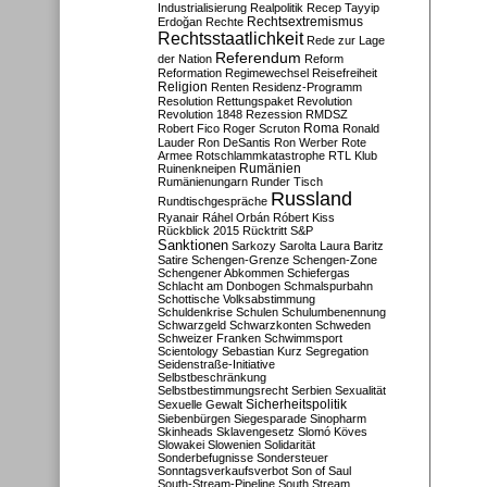
Industrialisierung
Realpolitik
Recep Tayyip
Rechtsextremismus
Erdoğan
Rechte
Rechtsstaatlichkeit
Rede zur Lage
Referendum
der Nation
Reform
Reformation
Regimewechsel
Reisefreiheit
Religion
Renten
Residenz-Programm
Resolution
Rettungspaket
Revolution
Revolution 1848
Rezession
RMDSZ
Roma
Robert Fico
Roger Scruton
Ronald
Lauder
Ron DeSantis
Ron Werber
Rote
Armee
Rotschlammkatastrophe
RTL Klub
Ruinenkneipen
Rumänien
Rumänienungarn
Runder Tisch
Russland
Rundtischgespräche
Ryanair
Ráhel Orbán
Róbert Kiss
Rückblick 2015
Rücktritt
S&P
Sanktionen
Sarkozy
Sarolta Laura Baritz
Satire
Schengen-Grenze
Schengen-Zone
Schengener Abkommen
Schiefergas
Schlacht am Donbogen
Schmalspurbahn
Schottische Volksabstimmung
Schuldenkrise
Schulen
Schulumbenennung
Schwarzgeld
Schwarzkonten
Schweden
Schweizer Franken
Schwimmsport
Scientology
Sebastian Kurz
Segregation
Seidenstraße-Initiative
Selbstbeschränkung
Selbstbestimmungsrecht
Serbien
Sexualität
Sicherheitspolitik
Sexuelle Gewalt
Siebenbürgen
Siegesparade
Sinopharm
Skinheads
Sklavengesetz
Slomó Köves
Slowakei
Slowenien
Solidarität
Sonderbefugnisse
Sondersteuer
Sonntagsverkaufsverbot
Son of Saul
South-Stream-Pipeline
South Stream