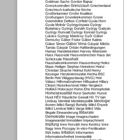
Goldman Sachs
Gordon Bajnai
Grenzzaun
Grenzkontrollen
Griechenland
Griechisch-katholische Kirche
Großbritannien
Große Koalition
Großungarn
Grundeinkommen
Grüne
Gwendoline Delbos-Corfield
Gyula Horn
Gyula Molnár
Gyöngyöspata
György
Budaházy
György Donáth
György Gattyán
György Hunvald
György Konrád
György
Lukács
György Matolcsy
Győr
Gábor
Demszky
Gábor Fodor
Gábor Kaleta
Gábor Vona
Gábor Simon
Gáspár Miklós
Tamás
Gáspár Orbán
Haftbedingungen
Hamas
Handelsketten
Harvey Weinstein
Hass
Hassrede
Hassverbrechen
Haus der
Haushalt
Schicksale
Haushaltseinkommen
Hausordnung
Heiko
Maas
Heiliger Stephan
Heineken
Heinz-
Christian Strache
Helmut Kohl
Henry
Kissinger
Herdenimmunität
Hertha BSC
Berlin
Heti Világgazdaság (HVG)
Heti
Válasz
Hilfsmaßnahmen
Hilfspaket
Hillary
Clinton
Historikerstreit
Hitler-Vergleich
Hollókő
Holocaust
Homo-Ehe
Homophobie
Homosexualität
Horst Seehofer
Hunxit
Huxit
HÉV
Häusliche Gewalt
Hír TV
Iain
Lindsay
Identität
Identitätspolitik
Ideologie
Ikonen
Ildikó Bangó Borbély
Ildikó Enyedi
Ildikó Lendvai
Ildikó Varga
Ildikó Vida
Illiberale
Illegale Einwanderung
Demokratie
Image
Imageschaden
Imagewandel
Immobilien
Impeachment
Impfung
Imre Horváth
Imre Kertész
Imre
Nagy
Imre Pozsgay
In-vitro-Fertilisation
Inflation
INA
Index
Informanten
Informationsfreiheit
Innenpolitik