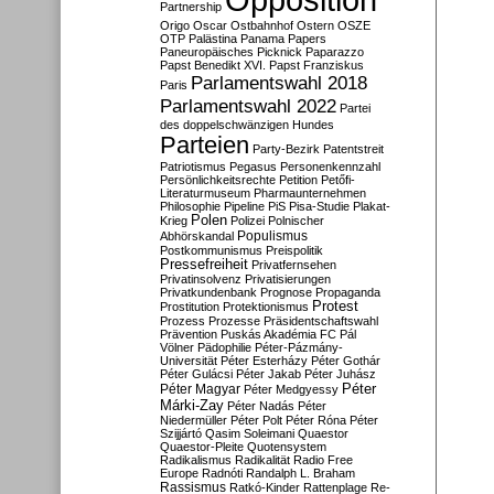
Partnership
Origo
Oscar
Ostbahnhof
Ostern
OSZE
OTP
Palästina
Panama Papers
Paneuropäisches Picknick
Paparazzo
Papst Benedikt XVI.
Papst Franziskus
Parlamentswahl 2018
Paris
Parlamentswahl 2022
Partei
des doppelschwänzigen Hundes
Parteien
Party-Bezirk
Patentstreit
Patriotismus
Pegasus
Personenkennzahl
Persönlichkeitsrechte
Petition
Petőfi-
Literaturmuseum
Pharmaunternehmen
Philosophie
Pipeline
PiS
Pisa-Studie
Plakat-
Polen
Krieg
Polizei
Polnischer
Populismus
Abhörskandal
Postkommunismus
Preispolitik
Pressefreiheit
Privatfernsehen
Privatinsolvenz
Privatisierungen
Privatkundenbank
Prognose
Propaganda
Protest
Prostitution
Protektionismus
Prozess
Prozesse
Präsidentschaftswahl
Prävention
Puskás Akadémia FC
Pál
Völner
Pädophilie
Péter-Pázmány-
Universität
Péter Esterházy
Péter Gothár
Péter Gulácsi
Péter Jakab
Péter Juhász
Péter
Péter Magyar
Péter Medgyessy
Márki-Zay
Péter Nadás
Péter
Niedermüller
Péter Polt
Péter Róna
Péter
Szijjártó
Qasim Soleimani
Quaestor
Quaestor-Pleite
Quotensystem
Radikalismus
Radikalität
Radio Free
Europe
Radnóti
Randalph L. Braham
Rassismus
Ratkó-Kinder
Rattenplage
Re-