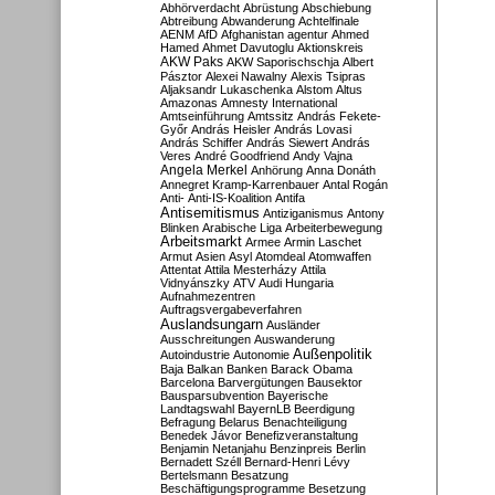
Abhörverdacht
Abrüstung
Abschiebung
Abtreibung
Abwanderung
Achtelfinale
AENM
AfD
Afghanistan
agentur
Ahmed
Hamed
Ahmet Davutoglu
Aktionskreis
AKW Paks
AKW Saporischschja
Albert
Pásztor
Alexei Nawalny
Alexis Tsipras
Aljaksandr Lukaschenka
Alstom
Altus
Amazonas
Amnesty International
Amtseinführung
Amtssitz
András Fekete-
Győr
András Heisler
András Lovasi
András Schiffer
András Siewert
András
Veres
André Goodfriend
Andy Vajna
Angela Merkel
Anhörung
Anna Donáth
Annegret Kramp-Karrenbauer
Antal Rogán
Anti-
Anti-IS-Koalition
Antifa
Antisemitismus
Antiziganismus
Antony
Blinken
Arabische Liga
Arbeiterbewegung
Arbeitsmarkt
Armee
Armin Laschet
Armut
Asien
Asyl
Atomdeal
Atomwaffen
Attentat
Attila Mesterházy
Attila
Vidnyánszky
ATV
Audi Hungaria
Aufnahmezentren
Auftragsvergabeverfahren
Auslandsungarn
Ausländer
Ausschreitungen
Auswanderung
Außenpolitik
Autoindustrie
Autonomie
Baja
Balkan
Banken
Barack Obama
Barcelona
Barvergütungen
Bausektor
Bausparsubvention
Bayerische
Landtagswahl
BayernLB
Beerdigung
Befragung
Belarus
Benachteiligung
Benedek Jávor
Benefizveranstaltung
Benjamin Netanjahu
Benzinpreis
Berlin
Bernadett Széll
Bernard-Henri Lévy
Bertelsmann
Besatzung
Beschäftigungsprogramme
Besetzung