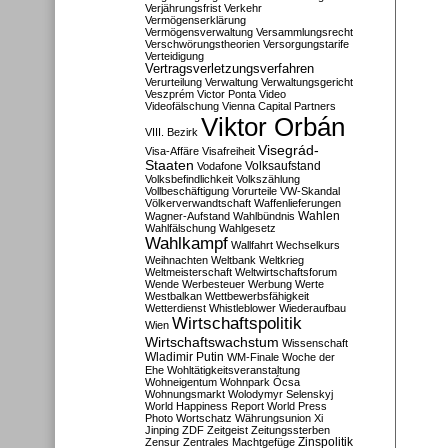
Verjährungsfrist
Verkehr
Vermögenserklärung
Vermögensverwaltung
Versammlungsrecht
Verschwörungstheorien
Versorgungstarife
Verteidigung
Vertragsverletzungsverfahren
Verurteilung
Verwaltung
Verwaltungsgericht
Veszprém
Victor Ponta
Video
Videofälschung
Vienna Capital Partners
Viktor Orbán
VIII. Bezirk
Visegrád-
Visa-Affäre
Visafreiheit
Staaten
Vodafone
Volksaufstand
Volksbefindlichkeit
Volkszählung
Vollbeschäftigung
Vorurteile
VW-Skandal
Völkerverwandtschaft
Waffenlieferungen
Wahlen
Wagner-Aufstand
Wahlbündnis
Wahlfälschung
Wahlgesetz
Wahlkampf
Wallfahrt
Wechselkurs
Weihnachten
Weltbank
Weltkrieg
Weltmeisterschaft
Weltwirtschaftsforum
Wende
Werbesteuer
Werbung
Werte
Westbalkan
Wettbewerbsfähigkeit
Wetterdienst
Whistleblower
Wiederaufbau
Wirtschaftspolitik
Wien
Wirtschaftswachstum
Wissenschaft
Wladimir Putin
WM-Finale
Woche der
Ehe
Wohltätigkeitsveranstaltung
Wohneigentum
Wohnpark Ócsa
Wohnungsmarkt
Wolodymyr Selenskyj
World Happiness Report
World Press
Photo
Wortschatz
Währungsunion
Xi
Jinping
ZDF
Zeitgeist
Zeitungssterben
Zensur
Zentrales Machtgefüge
Zinspolitik