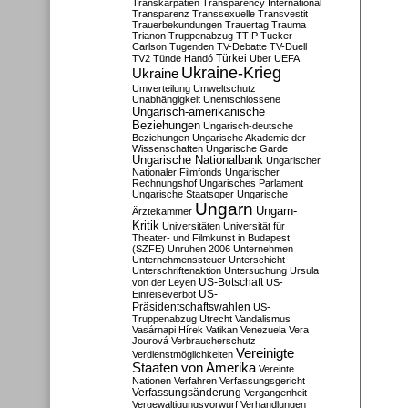
Transkarpatien
Transparency International
Transparenz
Transsexuelle
Transvestit
Trauerbekundungen
Trauertag
Trauma
Trianon
Truppenabzug
TTIP
Tucker
Carlson
Tugenden
TV-Debatte
TV-Duell
Türkei
TV2
Tünde Handó
Uber
UEFA
Ukraine-Krieg
Ukraine
Umverteilung
Umweltschutz
Unabhängigkeit
Unentschlossene
Ungarisch-amerikanische
Beziehungen
Ungarisch-deutsche
Beziehungen
Ungarische Akademie der
Wissenschaften
Ungarische Garde
Ungarische Nationalbank
Ungarischer
Nationaler Filmfonds
Ungarischer
Rechnungshof
Ungarisches Parlament
Ungarische Staatsoper
Ungarische
Ungarn
Ungarn-
Ärztekammer
Kritik
Universitäten
Universität für
Theater- und Filmkunst in Budapest
(SZFE)
Unruhen 2006
Unternehmen
Unternehmenssteuer
Unterschicht
Unterschriftenaktion
Untersuchung
Ursula
US-Botschaft
von der Leyen
US-
US-
Einreiseverbot
Präsidentschaftswahlen
US-
Truppenabzug
Utrecht
Vandalismus
Vasárnapi Hírek
Vatikan
Venezuela
Vera
Jourová
Verbraucherschutz
Vereinigte
Verdienstmöglichkeiten
Staaten von Amerika
Vereinte
Nationen
Verfahren
Verfassungsgericht
Verfassungsänderung
Vergangenheit
Vergewaltigungsvorwurf
Verhandlungen