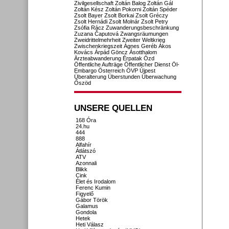
Zivilgesellschaft
Zoltán Balog
Zoltán Gál
Zoltán Kész
Zoltán Pokorni
Zoltán Spéder
Zsolt Bayer
Zsolt Borkai
Zsolt Gréczy
Zsolt Hernádi
Zsolt Molnár
Zsolt Petry
Zsófia Rácz
Zuwanderungsbeschränkung
Zuzana Čaputová
Zwangsräumungen
Zweidrittelmehrheit
Zweiter Weltkrieg
Zwischenkriegszeit
Ágnes Geréb
Ákos
Kovács
Árpád Göncz
Ásotthalom
Ärzteabwanderung
Érpatak
Ózd
Öffentliche Aufträge
Öffentlicher Dienst
Öl-
Embargo
Österreich
ÖVP
Újpest
Überalterung
Überstunden
Überwachung
Őszöd
UNSERE QUELLEN
168 Óra
24.hu
444
888
Alfahír
Átlátszó
ATV
Azonnali
Blikk
Cink
Élet és Irodalom
Ferenc Kumin
Figyelő
Gábor Török
Galamus
Gondola
Hetek
Heti Válasz