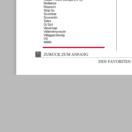
Reflektor
Reposzt
Stop.hu
Szombat
Szuverén
Telex
Új Szó
Vasárnap
Véleményvezér
Világgazdaság
VS
WMN
^
ZURÜ
CK 
ZUM 
ANFANG
DEN 
FAVORITEN 