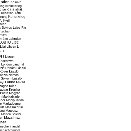
ption
Kosovo
ting
Kreml
Krieg
rise
Kriminalität
t
Krisztina Tóth
Kulturkrieg
erung
fo
Kyrill
tcse
s Bokros
Lajos Rig
tschaft
ittel
kräfte
Lehrplan
LGBTQ
LIBE
Libri
Libyen
Li
anz
on
Litauen
Lockdown
s
London
Lánchíd
zló Donáth
László
 Kövér
László
ászló Nemes
ó Sólyom
László
Löhne
nyi
Macht
Magda Kósa-
agyar Krónika
Posta
Magyar
n
Makkabiade
eber
Manipulation
te
Marktdogmen
ulz
Massaker in
ung
Mateusz
i
Matteo Salvini
en
Mazsihisz
heit
nschenhandel
henschmuggel