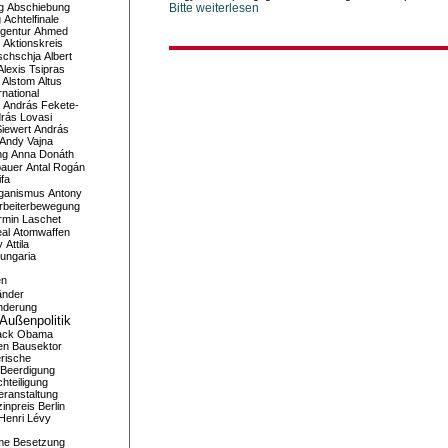
g
Abschiebung
Bitte weiterlesen
g
Achtelfinale
gentur
Ahmed
Aktionskreis
schschja
Albert
Alexis Tsipras
Alstom
Altus
national
András Fekete-
rás Lovasi
iewert
András
Andy Vajna
ng
Anna Donáth
bauer
Antal Rogán
ifa
iganismus
Antony
rbeiterbewegung
rmin Laschet
al
Atomwaffen
y
Attila
ungaria
en
änder
nderung
Außenpolitik
ack Obama
en
Bausektor
rische
Beerdigung
hteiligung
eranstaltung
inpreis
Berlin
Henri Lévy
me
Besetzung