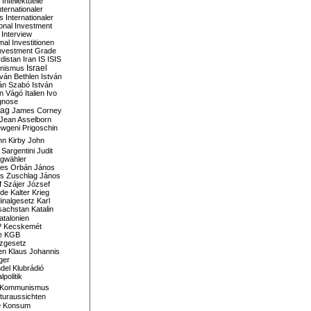
Intellektuelle
nternationaler
s
Internationaler
ional Investment
Interview
mal
Investitionen
nvestment Grade
rdistan
Iran
IS
ISIS
Israel
ionismus
tván Bethlen
István
ván Szabó
István
án Vágó
Italien
Ivo
gnose
tag
James Corney
Jean Asselborn
wgeni Prigoschin
hn Kirby
John
 Sargentini
Judit
gwähler
es Orbán
János
s Zuschlag
János
 Szájer
József
nde
Kalter Krieg
inalgesetz
Karl
sachstan
Katalin
atalonien
P
Kecskemét
e
KGB
tzgesetz
en
Klaus Johannis
ger
del
Klubrádió
politik
Kommunismus
turaussichten
e
Konsum