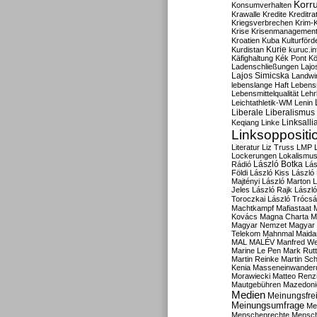
Korru
Konsumverhalten
Krawalle
Kredite
Kreditra
Kriegsverbrechen
Krim-K
Krise
Krisenmanagemen
Kroatien
Kuba
Kulturförd
Kurdistan
Kurie
kuruc.in
Käfighaltung
Kék Pont
Kö
Ladenschließungen
Lajo
Lajos Simicska
Landwir
lebenslange Haft
Lebensm
Lebensmittelqualität
Lehr
Leichtathletik-WM
Lenin
Liberale
Liberalismus
Linksalli
Keqiang
Linke
Linksoppositi
Literatur
Liz Truss
LMP
Lockerungen
Lokalismu
Rádió
László Botka
Lás
Földi
László Kiss
László
Majtényi
László Marton
L
Jeles
László Rajk
Lászl
Toroczkai
László Trócsá
Machtkampf
Mafiastaat
Kovács
Magna Charta
M
Magyar Nemzet
Magyar 
Telekom
Mahnmal
Maida
MAL
MALÉV
Manfred W
Marine Le Pen
Mark Rut
Martin Reinke
Martin Sch
Kenia
Masseneinwander
Morawiecki
Matteo Renz
Mautgebühren
Mazedoni
Medien
Meinungsfrei
Meinungsumfrage
Me
Menschenrechte
Mensc