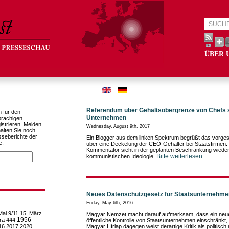
ÜBER 
Referendum über Gehaltsobergrenze von Chefs s
h für den
Unternehmen
prachigen
istrieren. Melden
Wednesday, August 9th, 2017
alten Sie noch
sseberichte der
Ein Blogger aus dem linken Spektrum begrüßt das vorg
e.
über eine Deckelung der CEO-Gehälter bei Staatsfirmen.
Kommentator sieht in der geplanten Beschränkung wiede
Bitte weiterlesen
kommunistischen Ideologie.
Neues Datenschutzgesetz für Staatsunternehme
Friday, May 6th, 2016
Mai
9/11
15. März
Magyar Nemzet macht darauf aufmerksam, dass ein neue
1956
ra
444
öffentliche Kontrolle von Staatsunternehmen einschränkt,
16
2017
2020
Magyar Hírlap dagegen weist derartige Kritik als politisch 