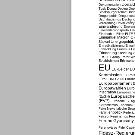
Direktmandat
Diskrimini
Donald
Dokumentation
Tusk
Donau
Doping
Dop
Staatsbürgerschaft
Dritt
Drogenpolitik
Drogentestp
Dschihadismus
Dschung
Verordnung
Dávid Vitézy
Einwanderung
Einwan
Einwanderungspolitik
Ein
Elisabeth II.
Eliten
ELTE
Emmanuel Macron
En
Energiepolitik
Ságvári
Entradikalisierung
Entsc
Entwicklung
Erasmus
Erb
Erinnerung
Erklärung vo
ERSTE Group
Erster We
Establishment
Ethnische
EU
EU-Gelder
EU
Kommission
EU-Rats
Euro
EURO 2020
Eurob
Europaparlament
E
Europawahlen
Euro
Integration
Europäische
Europäische 
(EuGH)
(EVP)
Eurozone
Ex-Ag
Extremismus
Facebook
Fake News
falsche Bew
Familienpolitik
Federic
Felcsút
Feminismus
Fer
Ferenc Gyurcsány
Ferencváros
Fidel Castr
Fidesz-Regieru