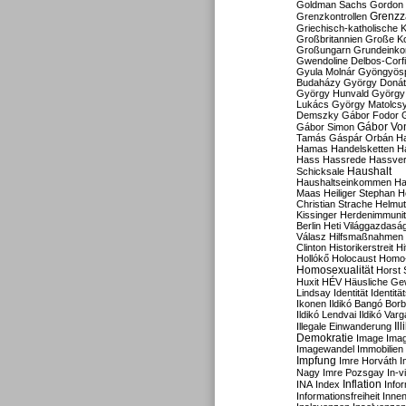
Goldman Sachs
Gordon 
Grenzz
Grenzkontrollen
Griechisch-katholische K
Großbritannien
Große Koa
Großungarn
Grundeink
Gwendoline Delbos-Corfi
Gyula Molnár
Gyöngyös
Budaházy
György Doná
György Hunvald
György
Lukács
György Matolcs
Demszky
Gábor Fodor
Gábor Vo
Gábor Simon
Tamás
Gáspár Orbán
Ha
Hamas
Handelsketten
H
Hass
Hassrede
Hassver
Haushalt
Schicksale
Haushaltseinkommen
Ha
Maas
Heiliger Stephan
H
Christian Strache
Helmut
Kissinger
Herdenimmunit
Berlin
Heti Világgazdasá
Válasz
Hilfsmaßnahmen
Clinton
Historikerstreit
Hi
Hollókő
Holocaust
Homo
Homosexualität
Horst 
Huxit
HÉV
Häusliche Ge
Lindsay
Identität
Identität
Ikonen
Ildikó Bangó Borb
Ildikó Lendvai
Ildikó Varg
Il
Illegale Einwanderung
Demokratie
Image
Ima
Imagewandel
Immobilien
Impfung
Imre Horváth
I
Nagy
Imre Pozsgay
In-v
Inflation
INA
Index
Info
Informationsfreiheit
Innen