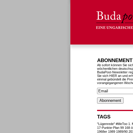
ABONNEMENT
Ab sofort können Sie sic
wöchentlichen deutschs
BudaPost-Newsletter reg
Sie sich HIER an und erh
einmal gebündelt die Pre
vorangegangenen Woch
TAGS
"Lügenrede"
#MeToo
1. 
17-Punkte-Plan
99
168 ó
1968er
1989
1989/90
20