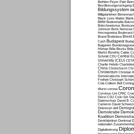
Bethlen-Peyer-Pakt
Betr
Bevölkerungsrückgang
B
Bildungssystem
Bil
Billigdarlehen
Binnennach
Black Lives Matter
Blan
BMW
Bodenmafia
Bokro
Bolschewismus
Bootsun
Johnson
Boris Nemzow
Herzegowina
Boulevard
Brexit
Brand
Bratislava
Budapest
Cash
Budap
Bulgarien
Bundestagswa
Hóman
Béla Biszku
Béla
Markó
Bündnis
Calais
Ca
Central E
Schmitt
CDU
University (CEU)
CET
Charlie Hebdo
Charlottes
China
Christchurch
Chr
Christentum
Christian 
Demokratische Internati
Freiheit
Christoph Schön
Cola
Colleen Bell
Coming
Coron
Wurst
corona
Corvinus-Uni
CPAC
Cra
Dézsi
CSU
Csíki Sör
Da
Datenschutz
David B. Co
Cameron
David Schwezo
Demogra
Debrecen
defi
Demokratie
Demokr
Koalition
Demonstra
Denkfabriken
Denkmal
D
nationalen Zusammenhal
Diplom
Digitalisierung