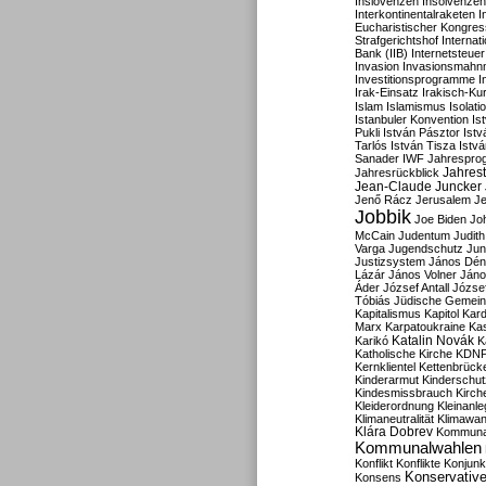
Inslovenzen
Insolvenzen
Interkontinentalraketen
I
Eucharistischer Kongres
Strafgerichtshof
Internat
Bank (IIB)
Internetsteuer
Invasion
Invasionsmahn
Investitionsprogramme
I
Irak-Einsatz
Irakisch-Ku
Islam
Islamismus
Isolat
Istanbuler Konvention
Is
Pukli
István Pásztor
Ist
Tarlós
István Tisza
Istv
Sanader
IWF
Jahrespro
Jahres
Jahresrückblick
Jean-Claude Juncker
Jenő Rácz
Jerusalem
Je
Jobbik
Joe Biden
Jo
McCain
Judentum
Judith
Varga
Jugendschutz
Jun
Justizsystem
János Dén
Lázár
János Volner
Jáno
Áder
József Antall
József
Tóbiás
Jüdische Gemei
Kapitalismus
Kapitol
Kard
Marx
Karpatoukraine
Ka
Katalin Novák
Karikó
K
Katholische Kirche
KDN
Kernklientel
Kettenbrück
Kinderarmut
Kinderschu
Kindesmissbrauch
Kirch
Kleiderordnung
Kleinanle
Klimaneutralität
Klimawan
Klára Dobrev
Kommunal
Kommunalwahlen
Konflikt
Konflikte
Konjunk
Konservativ
Konsens