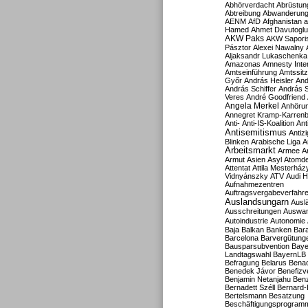
Abhörverdacht
Abrüstun
Abtreibung
Abwanderun
AENM
AfD
Afghanistan
a
Hamed
Ahmet Davutoglu
AKW Paks
AKW Sapori
Pásztor
Alexei Nawalny
Aljaksandr Lukaschenka
Amazonas
Amnesty Inter
Amtseinführung
Amtssitz
Győr
András Heisler
And
András Schiffer
András S
Veres
André Goodfriend
Angela Merkel
Anhöru
Annegret Kramp-Karren
Anti-
Anti-IS-Koalition
Ant
Antisemitismus
Antiz
Blinken
Arabische Liga
A
Arbeitsmarkt
Armee
A
Armut
Asien
Asyl
Atomde
Attentat
Attila Mesterház
Vidnyánszky
ATV
Audi H
Aufnahmezentren
Auftragsvergabeverfahr
Auslandsungarn
Ausl
Ausschreitungen
Auswa
Autoindustrie
Autonomie
Baja
Balkan
Banken
Bar
Barcelona
Barvergütung
Bausparsubvention
Baye
Landtagswahl
BayernLB
Befragung
Belarus
Benac
Benedek Jávor
Benefizv
Benjamin Netanjahu
Benz
Bernadett Széll
Bernard-
Bertelsmann
Besatzung
Beschäftigungsprogram