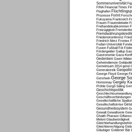
Sommeruniversität
Fig
FINA
Financial Times
Fi
Flüchtlingsp
Flughafen
Forint
Prozesse
Forsch
Fukuyama
Frankreich
F
Frauen
Frauendebatte
F
Freihandelsabkommen
F
Freizügigkeit
Fremdenfein
Fremdwährungskredit
Friedenskonferenz
Frie
Friedrich Merz
Frontex
F
Fudan-Universität
Funda
Fusion
Fußball
Fót
Föder
Fördergelder
Gallup
Gast
Gastronomie
Gaza-Konfl
Gedenken
Geert Wilde
Geheimdienste
Geldpolit
Gemeinsam 2014
gend
Geopolit
Generalstreik
George Floyd
George Fl
George So
Gershwin
Gergely K
Homonnay
Pröhle
Gergő Sáling
Geri
Geschichtspolitik
Geschlechtsumwandlun
Geschäftsverbindungen
Gesellschaftliche Spaltu
Gese
Gesellschaftskrise
Gesundheitssystem
Ge
Gewalt
Gewaltserie
Gew
Ghaith Pharaon
Giftansc
Meloni
Glaubwürdigkeit
Gleichbehandlungsbehö
Gleichberechtigung
Glob
Gläubiger
Goldener Bär