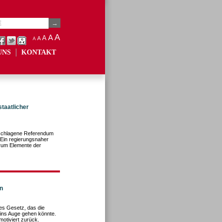
A
A
A
A
A
UNS
KONTAKT
taatlicher
eschlagene Referendum
 Ein regierungsnaher
rum Elemente der
n
s Gesetz, das die
 ins Auge gehen könnte.
motiviert zurück.