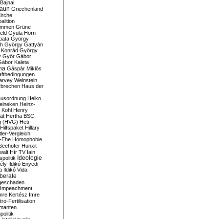
Bajnai
aun
Griechenland
irche
lition
ommen
Grüne
eld
Gyula Horn
pata
György
th
György Gattyán
 Konrád
György
y
Győr
Gábor
Gábor Kaleta
na
Gáspár Miklós
ftbedingungen
arvey Weinstein
brechen
Haus der
usordnung
Heiko
eineken
Heinz-
 Kohl
Henry
ät
Hertha BSC
g (HVG)
Heti
Hilfspaket
Hillary
tler-Vergleich
-Ehe
Homophobie
Seehofer
Hunxit
walt
Hír TV
Iain
spolitik
Ideologie
ély
Ildikó Enyedi
a
Ildikó Vida
liberale
geschaden
Impeachment
mre Kertész
Imre
itro-Fertilisation
rmanten
politik