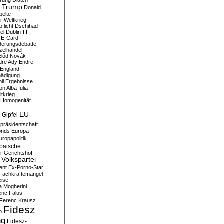
erung
Diäten
 Trump
Donald
pelte
er Weltkrieg
flicht
Dschihad
el
Dublin-III-
E-Card
derungsdebatte
zelhandel
Előd Novák
dre Ady
Endre
England
hädigung
il
Ergebnisse
n Alba Iulia
ltkrieg
 Homogenität
EU-
-Gipfel
präsidentschaft
onds
Europa
uropapolitik
päische
r Gerichtshof
Volkspartei
ent
Ex-Porno-Star
Fachkräftemangel
eise
a Mogherini
enc Falus
Ferenc Krausz
Fidesz
o
ng
Fidesz-