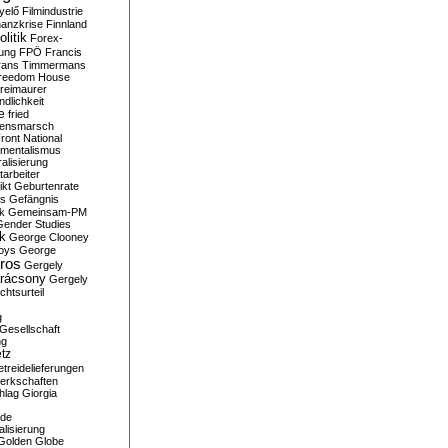
yelő
Filmindustrie
nanzkrise
Finnland
olitik
Forex-
ung
FPÖ
Francis
rans Timmermans
reedom House
reimaurer
dlichkeit
e
fried
densmarsch
ront National
mentalismus
alisierung
arbeiter
ikt
Geburtenrate
rs
Gefängnis
ik
Gemeinsam-PM
Gender Studies
ik
George Clooney
oys
George
ros
Gergely
arácsony
Gergely
chtsurteil
g
Gesellschaft
ng
tz
treidelieferungen
erkschaften
hlag
Giorgia
rde
alisierung
Golden Globe