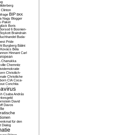
ug
ilderberg
l Clinton
BIP
frage
BKK
ka Nagy
Blogger
s-Paket
glück
Boris
Borsod 6
Bosnien-
Boykott
Braindrain
Buchhandel
Buda-
est Pride
hl
Burgberg
Bálint
 Kovács
Béla
nnon Hinnant
Carl
uropean
A
Chanukka
ville
Chemnitz
istdemokratie
Kern
Christlich-
onale
Christliche
born
CIA
Coca-
out
Conchita
avirus
sh
Csaba András
nkesgeld
rnstein
David
ff
Davos
fie
atische
tionen
enkmal für den
t
Dialog
atie