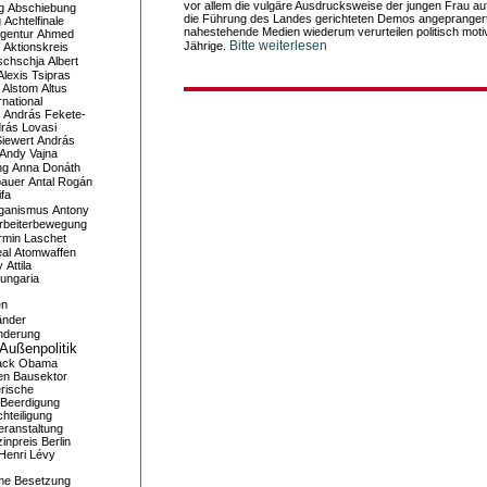
vor allem die vulgäre Ausdrucksweise der jungen Frau a
g
Abschiebung
die Führung des Landes gerichteten Demos angeprangert
g
Achtelfinale
nahestehende Medien wiederum verurteilen politisch motivi
gentur
Ahmed
Bitte weiterlesen
Jährige.
Aktionskreis
schschja
Albert
Alexis Tsipras
Alstom
Altus
national
András Fekete-
rás Lovasi
iewert
András
Andy Vajna
ng
Anna Donáth
bauer
Antal Rogán
ifa
iganismus
Antony
rbeiterbewegung
rmin Laschet
al
Atomwaffen
y
Attila
ungaria
en
änder
nderung
Außenpolitik
ack Obama
en
Bausektor
rische
Beerdigung
hteiligung
eranstaltung
inpreis
Berlin
Henri Lévy
me
Besetzung