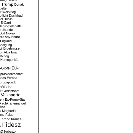
erung
Diäten
 Trump
Donald
pelte
er Weltkrieg
flicht
Dschihad
el
Dublin-III-
E-Card
derungsdebatte
zelhandel
Előd Novák
dre Ady
Endre
England
hädigung
il
Ergebnisse
n Alba Iulia
ltkrieg
 Homogenität
EU-
-Gipfel
präsidentschaft
onds
Europa
uropapolitik
päische
r Gerichtshof
Volkspartei
ent
Ex-Porno-Star
Fachkräftemangel
eise
a Mogherini
enc Falus
Ferenc Krausz
Fidesz
o
ng
Fidesz-