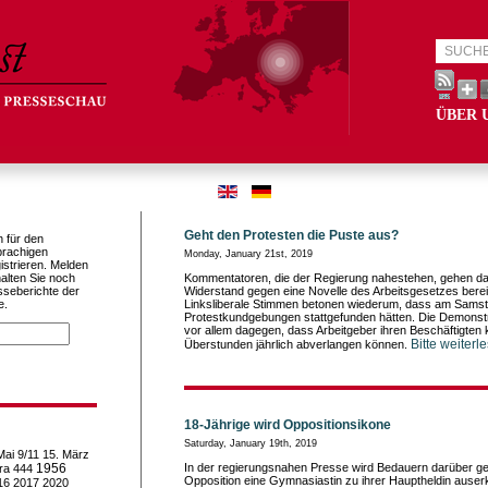
ÜBER 
Geht den Protesten die Puste aus?
h für den
prachigen
Monday, January 21st, 2019
istrieren. Melden
alten Sie noch
Kommentatoren, die der Regierung nahestehen, gehen da
sseberichte der
Widerstand gegen eine Novelle des Arbeitsgesetzes bere
e.
Linksliberale Stimmen betonen wiederum, dass am Sams
Protestkundgebungen stattgefunden hätten. Die Demonstra
vor allem dagegen, dass Arbeitgeber ihren Beschäftigten k
Bitte weiterl
Überstunden jährlich abverlangen können.
18-Jährige wird Oppositionsikone
Saturday, January 19th, 2019
Mai
9/11
15. März
1956
In der regierungsnahen Presse wird Bedauern darüber ge
ra
444
Opposition eine Gymnasiastin zu ihrer Hauptheldin auser
16
2017
2020