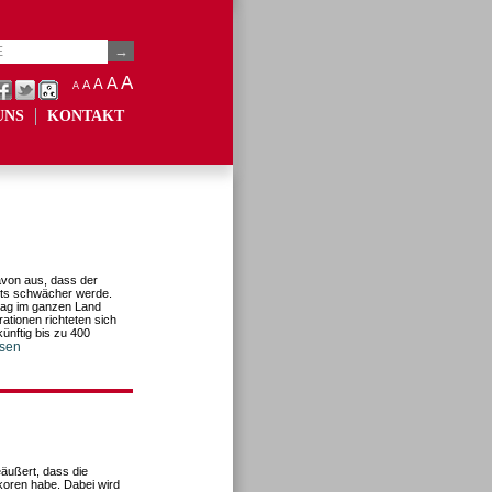
A
A
A
A
A
UNS
KONTAKT
von aus, dass der
its schwächer werde.
tag im ganzen Land
tionen richteten sich
ünftig bis zu 400
esen
äußert, dass die
koren habe. Dabei wird