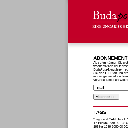
ABONNEMENT
Ab sofort können Sie sic
wöchentlichen deutschs
BudaPost-Newsletter reg
Sie sich HIER an und erh
einmal gebündelt die Pre
vorangegangenen Woch
TAGS
"Lügenrede"
#MeToo
1. 
17-Punkte-Plan
99
168 ó
1968er
1989
1989/90
20