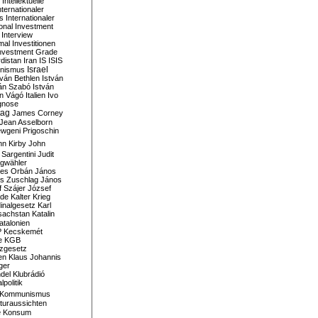
Intellektuelle
nternationaler
s
Internationaler
ional Investment
Interview
mal
Investitionen
nvestment Grade
rdistan
Iran
IS
ISIS
Israel
ionismus
tván Bethlen
István
ván Szabó
István
án Vágó
Italien
Ivo
gnose
tag
James Corney
Jean Asselborn
wgeni Prigoschin
hn Kirby
John
 Sargentini
Judit
gwähler
es Orbán
János
s Zuschlag
János
 Szájer
József
nde
Kalter Krieg
inalgesetz
Karl
sachstan
Katalin
atalonien
P
Kecskemét
e
KGB
tzgesetz
en
Klaus Johannis
ger
del
Klubrádió
politik
Kommunismus
turaussichten
e
Konsum