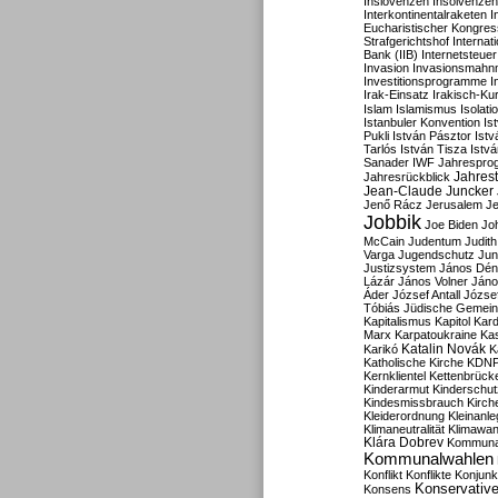
Inslovenzen
Insolvenzen
Interkontinentalraketen
I
Eucharistischer Kongres
Strafgerichtshof
Internat
Bank (IIB)
Internetsteuer
Invasion
Invasionsmahn
Investitionsprogramme
I
Irak-Einsatz
Irakisch-Ku
Islam
Islamismus
Isolat
Istanbuler Konvention
Is
Pukli
István Pásztor
Ist
Tarlós
István Tisza
Istv
Sanader
IWF
Jahrespro
Jahres
Jahresrückblick
Jean-Claude Juncker
Jenő Rácz
Jerusalem
Je
Jobbik
Joe Biden
Jo
McCain
Judentum
Judith
Varga
Jugendschutz
Jun
Justizsystem
János Dén
Lázár
János Volner
Jáno
Áder
József Antall
József
Tóbiás
Jüdische Gemei
Kapitalismus
Kapitol
Kard
Marx
Karpatoukraine
Ka
Katalin Novák
Karikó
K
Katholische Kirche
KDN
Kernklientel
Kettenbrück
Kinderarmut
Kinderschu
Kindesmissbrauch
Kirch
Kleiderordnung
Kleinanle
Klimaneutralität
Klimawan
Klára Dobrev
Kommunal
Kommunalwahlen
Konflikt
Konflikte
Konjunk
Konservativ
Konsens