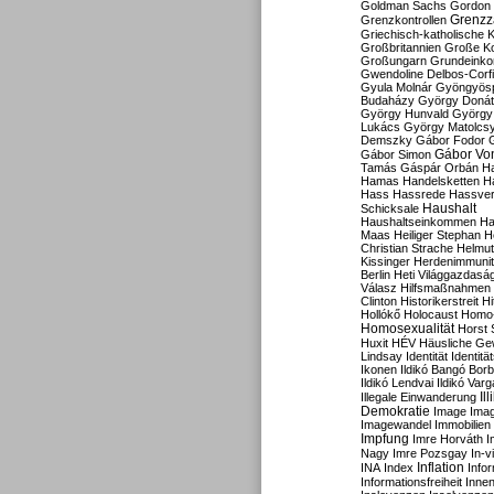
Goldman Sachs
Gordon 
Grenzz
Grenzkontrollen
Griechisch-katholische K
Großbritannien
Große Koa
Großungarn
Grundeink
Gwendoline Delbos-Corfi
Gyula Molnár
Gyöngyös
Budaházy
György Doná
György Hunvald
György
Lukács
György Matolcs
Demszky
Gábor Fodor
Gábor Vo
Gábor Simon
Tamás
Gáspár Orbán
Ha
Hamas
Handelsketten
H
Hass
Hassrede
Hassver
Haushalt
Schicksale
Haushaltseinkommen
Ha
Maas
Heiliger Stephan
H
Christian Strache
Helmut
Kissinger
Herdenimmunit
Berlin
Heti Világgazdasá
Válasz
Hilfsmaßnahmen
Clinton
Historikerstreit
Hi
Hollókő
Holocaust
Homo
Homosexualität
Horst 
Huxit
HÉV
Häusliche Ge
Lindsay
Identität
Identität
Ikonen
Ildikó Bangó Borb
Ildikó Lendvai
Ildikó Varg
Il
Illegale Einwanderung
Demokratie
Image
Ima
Imagewandel
Immobilien
Impfung
Imre Horváth
I
Nagy
Imre Pozsgay
In-v
Inflation
INA
Index
Info
Informationsfreiheit
Innen