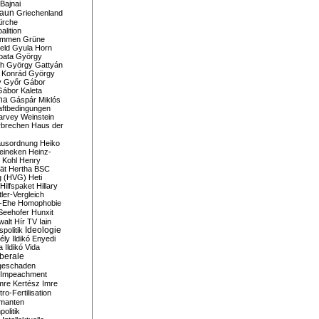
Bajnai
aun
Griechenland
irche
lition
ommen
Grüne
eld
Gyula Horn
pata
György
th
György Gattyán
 Konrád
György
y
Győr
Gábor
Gábor Kaleta
na
Gáspár Miklós
ftbedingungen
arvey Weinstein
brechen
Haus der
usordnung
Heiko
eineken
Heinz-
 Kohl
Henry
ät
Hertha BSC
g (HVG)
Heti
Hilfspaket
Hillary
tler-Vergleich
-Ehe
Homophobie
Seehofer
Hunxit
walt
Hír TV
Iain
spolitik
Ideologie
ély
Ildikó Enyedi
a
Ildikó Vida
liberale
geschaden
Impeachment
mre Kertész
Imre
itro-Fertilisation
rmanten
politik