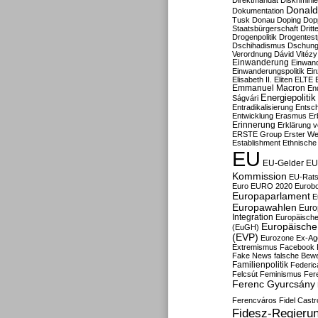
Direktmandat
Diskrimini
Donald
Dokumentation
Tusk
Donau
Doping
Dop
Staatsbürgerschaft
Dritt
Drogenpolitik
Drogentestp
Dschihadismus
Dschung
Verordnung
Dávid Vitézy
Einwanderung
Einwan
Einwanderungspolitik
Ein
Elisabeth II.
Eliten
ELTE
Emmanuel Macron
En
Energiepolitik
Ságvári
Entradikalisierung
Entsc
Entwicklung
Erasmus
Erb
Erinnerung
Erklärung vo
ERSTE Group
Erster We
Establishment
Ethnische
EU
EU-Gelder
EU
Kommission
EU-Rats
Euro
EURO 2020
Eurob
Europaparlament
E
Europawahlen
Euro
Integration
Europäische
Europäische 
(EuGH)
(EVP)
Eurozone
Ex-Ag
Extremismus
Facebook
Fake News
falsche Bew
Familienpolitik
Federic
Felcsút
Feminismus
Fer
Ferenc Gyurcsány
Ferencváros
Fidel Castr
Fidesz-Regieru