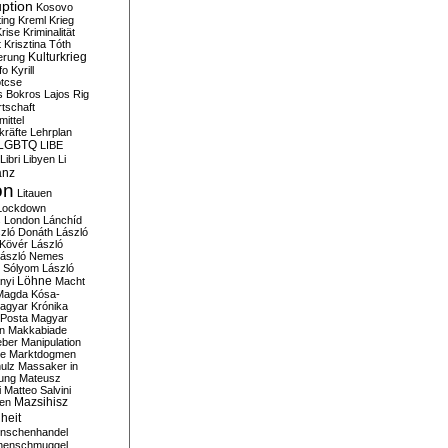
ption
Kosovo
ting
Kreml
Krieg
rise
Kriminalität
t
Krisztina Tóth
Kulturkrieg
erung
fo
Kyrill
tcse
s Bokros
Lajos Rig
tschaft
ittel
kräfte
Lehrplan
LGBTQ
LIBE
Libri
Libyen
Li
anz
on
Litauen
Lockdown
s
London
Lánchíd
zló Donáth
László
 Kövér
László
ászló Nemes
ó Sólyom
László
Löhne
nyi
Macht
Magda Kósa-
agyar Krónika
Posta
Magyar
n
Makkabiade
eber
Manipulation
te
Marktdogmen
ulz
Massaker in
ung
Mateusz
i
Matteo Salvini
en
Mazsihisz
heit
nschenhandel
henschmuggel