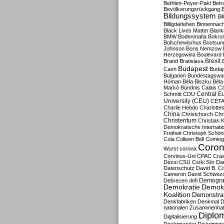
Bethlen-Peyer-Pakt
Betr
Bevölkerungsrückgang
B
Bildungssystem
Bil
Billigdarlehen
Binnennach
Black Lives Matter
Blan
BMW
Bodenmafia
Bokro
Bolschewismus
Bootsun
Johnson
Boris Nemzow
Herzegowina
Boulevard
Brexit
Brand
Bratislava
Budapest
Cash
Budap
Bulgarien
Bundestagswa
Hóman
Béla Biszku
Béla
Markó
Bündnis
Calais
Ca
Central E
Schmitt
CDU
University (CEU)
CET
Charlie Hebdo
Charlottes
China
Christchurch
Chr
Christentum
Christian 
Demokratische Internati
Freiheit
Christoph Schön
Cola
Colleen Bell
Coming
Coron
Wurst
corona
Corvinus-Uni
CPAC
Cra
Dézsi
CSU
Csíki Sör
Da
Datenschutz
David B. Co
Cameron
David Schwezo
Demogra
Debrecen
defi
Demokratie
Demokr
Koalition
Demonstra
Denkfabriken
Denkmal
D
nationalen Zusammenhal
Diplom
Digitalisierung