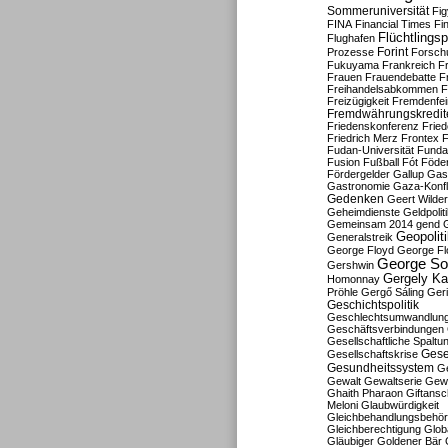
Sommeruniversität
Fig
FINA
Financial Times
Fi
Flüchtlingsp
Flughafen
Forint
Prozesse
Forsch
Fukuyama
Frankreich
F
Frauen
Frauendebatte
F
Freihandelsabkommen
F
Freizügigkeit
Fremdenfein
Fremdwährungskredit
Friedenskonferenz
Frie
Friedrich Merz
Frontex
F
Fudan-Universität
Funda
Fusion
Fußball
Fót
Föder
Fördergelder
Gallup
Gast
Gastronomie
Gaza-Konfl
Gedenken
Geert Wilde
Geheimdienste
Geldpolit
Gemeinsam 2014
gend
Geopolit
Generalstreik
George Floyd
George Fl
George So
Gershwin
Gergely K
Homonnay
Pröhle
Gergő Sáling
Geri
Geschichtspolitik
Geschlechtsumwandlun
Geschäftsverbindungen
Gesellschaftliche Spaltu
Gese
Gesellschaftskrise
Gesundheitssystem
Ge
Gewalt
Gewaltserie
Gew
Ghaith Pharaon
Giftansc
Meloni
Glaubwürdigkeit
Gleichbehandlungsbehö
Gleichberechtigung
Glob
Gläubiger
Goldener Bär