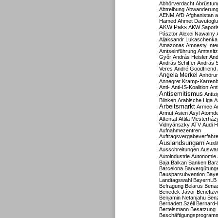
Abhörverdacht
Abrüstun
Abtreibung
Abwanderun
AENM
AfD
Afghanistan
a
Hamed
Ahmet Davutoglu
AKW Paks
AKW Sapori
Pásztor
Alexei Nawalny
Aljaksandr Lukaschenka
Amazonas
Amnesty Inter
Amtseinführung
Amtssitz
Győr
András Heisler
And
András Schiffer
András S
Veres
André Goodfriend
Angela Merkel
Anhöru
Annegret Kramp-Karren
Anti-
Anti-IS-Koalition
Ant
Antisemitismus
Antiz
Blinken
Arabische Liga
A
Arbeitsmarkt
Armee
A
Armut
Asien
Asyl
Atomde
Attentat
Attila Mesterház
Vidnyánszky
ATV
Audi H
Aufnahmezentren
Auftragsvergabeverfahr
Auslandsungarn
Ausl
Ausschreitungen
Auswa
Autoindustrie
Autonomie
Baja
Balkan
Banken
Bar
Barcelona
Barvergütung
Bausparsubvention
Baye
Landtagswahl
BayernLB
Befragung
Belarus
Benac
Benedek Jávor
Benefizv
Benjamin Netanjahu
Benz
Bernadett Széll
Bernard-
Bertelsmann
Besatzung
Beschäftigungsprogram