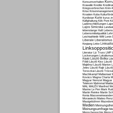
Korru
Konsumverhalten
Krawalle
Kredite
Kreditra
Kriegsverbrechen
Krim-K
Krise
Krisenmanagemen
Kroatien
Kuba
Kulturförd
Kurdistan
Kurie
kuruc.in
Käfighaltung
Kék Pont
Kö
Ladenschließungen
Lajo
Lajos Simicska
Landwir
lebenslange Haft
Lebensm
Lebensmittelqualität
Lehr
Leichtathletik-WM
Lenin
Liberale
Liberalismus
Linksalli
Keqiang
Linke
Linksoppositi
Literatur
Liz Truss
LMP
Lockerungen
Lokalismu
Rádió
László Botka
Lás
Földi
László Kiss
László
Majtényi
László Marton
L
Jeles
László Rajk
Lászl
Toroczkai
László Trócsá
Machtkampf
Mafiastaat
Kovács
Magna Charta
M
Magyar Nemzet
Magyar 
Telekom
Mahnmal
Maida
MAL
MALÉV
Manfred W
Marine Le Pen
Mark Rut
Martin Reinke
Martin Sch
Kenia
Masseneinwander
Morawiecki
Matteo Renz
Mautgebühren
Mazedoni
Medien
Meinungsfrei
Meinungsumfrage
Me
Menschenrechte
Mensc