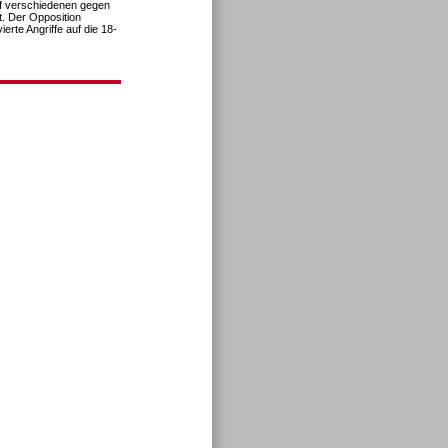
uf verschiedenen gegen
. Der Opposition
erte Angriffe auf die 18-