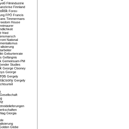
yelő
Filmindustrie
nanzkrise
Finnland
olitik
Forex-
ung
FPÖ
Francis
rans Timmermans
reedom House
reimaurer
dlichkeit
e
fried
densmarsch
ront National
mentalismus
alisierung
arbeiter
ikt
Geburtenrate
rs
Gefängnis
ik
Gemeinsam-PM
Gender Studies
ik
George Clooney
oys
George
ros
Gergely
arácsony
Gergely
chtsurteil
g
Gesellschaft
ng
tz
treidelieferungen
erkschaften
hlag
Giorgia
rde
alisierung
Golden Globe