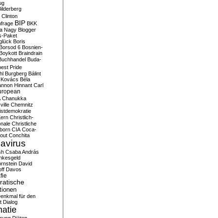
ug
ilderberg
l Clinton
BIP
frage
BKK
ka Nagy
Blogger
s-Paket
glück
Boris
Borsod 6
Bosnien-
Boykott
Braindrain
Buchhandel
Buda-
est Pride
hl
Burgberg
Bálint
 Kovács
Béla
nnon Hinnant
Carl
uropean
A
Chanukka
ville
Chemnitz
istdemokratie
Kern
Christlich-
onale
Christliche
born
CIA
Coca-
out
Conchita
avirus
sh
Csaba András
nkesgeld
rnstein
David
ff
Davos
fie
atische
tionen
enkmal für den
t
Dialog
atie