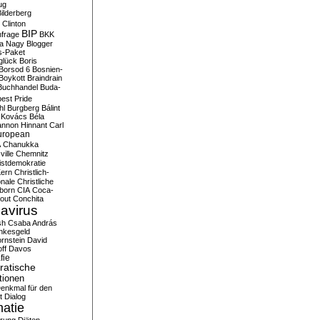
ug
ilderberg
l Clinton
BIP
frage
BKK
ka Nagy
Blogger
s-Paket
glück
Boris
Borsod 6
Bosnien-
Boykott
Braindrain
Buchhandel
Buda-
est Pride
hl
Burgberg
Bálint
 Kovács
Béla
nnon Hinnant
Carl
uropean
A
Chanukka
ville
Chemnitz
istdemokratie
Kern
Christlich-
onale
Christliche
born
CIA
Coca-
out
Conchita
avirus
sh
Csaba András
nkesgeld
rnstein
David
ff
Davos
fie
atische
tionen
enkmal für den
t
Dialog
atie