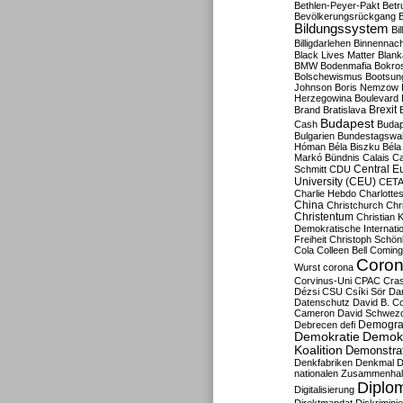
Bethlen-Peyer-Pakt
Betr
Bevölkerungsrückgang
B
Bildungssystem
Bil
Billigdarlehen
Binnennach
Black Lives Matter
Blan
BMW
Bodenmafia
Bokro
Bolschewismus
Bootsun
Johnson
Boris Nemzow
Herzegowina
Boulevard
Brexit
Brand
Bratislava
Budapest
Cash
Budap
Bulgarien
Bundestagswa
Hóman
Béla Biszku
Béla
Markó
Bündnis
Calais
Ca
Central E
Schmitt
CDU
University (CEU)
CET
Charlie Hebdo
Charlottes
China
Christchurch
Chr
Christentum
Christian 
Demokratische Internati
Freiheit
Christoph Schön
Cola
Colleen Bell
Coming
Coron
Wurst
corona
Corvinus-Uni
CPAC
Cra
Dézsi
CSU
Csíki Sör
Da
Datenschutz
David B. Co
Cameron
David Schwezo
Demogra
Debrecen
defi
Demokratie
Demokr
Koalition
Demonstra
Denkfabriken
Denkmal
D
nationalen Zusammenhal
Diplom
Digitalisierung