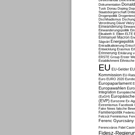
Direktmandat
Diskrimini
Donald
Dokumentation
Tusk
Donau
Doping
Dop
Staatsbürgerschaft
Dritt
Drogenpolitik
Drogentestp
Dschihadismus
Dschung
Verordnung
Dávid Vitézy
Einwanderung
Einwan
Einwanderungspolitik
Ein
Elisabeth II.
Eliten
ELTE
Emmanuel Macron
En
Energiepolitik
Ságvári
Entradikalisierung
Entsc
Entwicklung
Erasmus
Erb
Erinnerung
Erklärung vo
ERSTE Group
Erster We
Establishment
Ethnische
EU
EU-Gelder
EU
Kommission
EU-Rats
Euro
EURO 2020
Eurob
Europaparlament
E
Europawahlen
Euro
Integration
Europäische
Europäische 
(EuGH)
(EVP)
Eurozone
Ex-Ag
Extremismus
Facebook
Fake News
falsche Bew
Familienpolitik
Federic
Felcsút
Feminismus
Fer
Ferenc Gyurcsány
Ferencváros
Fidel Castr
Fidesz-Regieru