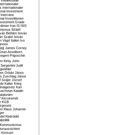
Intellektuelle
nternationaler
s
Internationaler
ional Investment
Interview
mal
Investitionen
nvestment Grade
rdistan
Iran
IS
ISIS
Israel
ionismus
tván Bethlen
István
ván Szabó
István
án Vágó
Italien
Ivo
gnose
tag
James Corney
Jean Asselborn
wgeni Prigoschin
hn Kirby
John
 Sargentini
Judit
gwähler
es Orbán
János
s Zuschlag
János
 Szájer
József
nde
Kalter Krieg
inalgesetz
Karl
sachstan
Katalin
atalonien
P
Kecskemét
e
KGB
tzgesetz
en
Klaus Johannis
ger
del
Klubrádió
politik
Kommunismus
turaussichten
e
Konsum