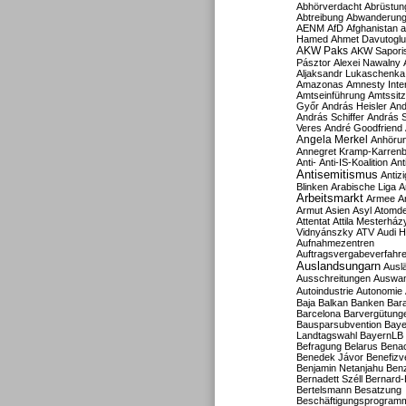
Abhörverdacht
Abrüstun
Abtreibung
Abwanderun
AENM
AfD
Afghanistan
a
Hamed
Ahmet Davutoglu
AKW Paks
AKW Sapori
Pásztor
Alexei Nawalny
Aljaksandr Lukaschenka
Amazonas
Amnesty Inter
Amtseinführung
Amtssitz
Győr
András Heisler
And
András Schiffer
András S
Veres
André Goodfriend
Angela Merkel
Anhöru
Annegret Kramp-Karren
Anti-
Anti-IS-Koalition
Ant
Antisemitismus
Antiz
Blinken
Arabische Liga
A
Arbeitsmarkt
Armee
A
Armut
Asien
Asyl
Atomde
Attentat
Attila Mesterház
Vidnyánszky
ATV
Audi H
Aufnahmezentren
Auftragsvergabeverfahr
Auslandsungarn
Ausl
Ausschreitungen
Auswa
Autoindustrie
Autonomie
Baja
Balkan
Banken
Bar
Barcelona
Barvergütung
Bausparsubvention
Baye
Landtagswahl
BayernLB
Befragung
Belarus
Benac
Benedek Jávor
Benefizv
Benjamin Netanjahu
Benz
Bernadett Széll
Bernard-
Bertelsmann
Besatzung
Beschäftigungsprogram