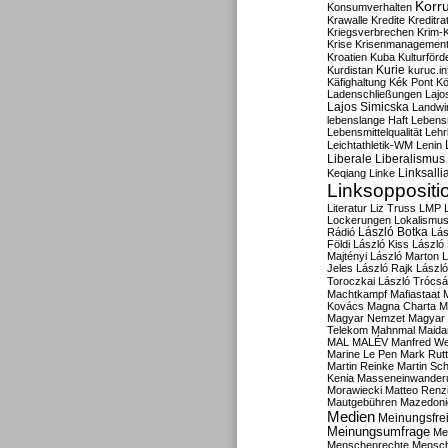
Korru
Konsumverhalten
Krawalle
Kredite
Kreditra
Kriegsverbrechen
Krim-K
Krise
Krisenmanagemen
Kroatien
Kuba
Kulturförd
Kurdistan
Kurie
kuruc.in
Käfighaltung
Kék Pont
Kö
Ladenschließungen
Lajo
Lajos Simicska
Landwir
lebenslange Haft
Lebensm
Lebensmittelqualität
Lehr
Leichtathletik-WM
Lenin
Liberale
Liberalismus
Linksalli
Keqiang
Linke
Linksoppositi
Literatur
Liz Truss
LMP
Lockerungen
Lokalismu
Rádió
László Botka
Lás
Földi
László Kiss
László
Majtényi
László Marton
L
Jeles
László Rajk
Lászl
Toroczkai
László Trócsá
Machtkampf
Mafiastaat
Kovács
Magna Charta
M
Magyar Nemzet
Magyar 
Telekom
Mahnmal
Maida
MAL
MALÉV
Manfred W
Marine Le Pen
Mark Rut
Martin Reinke
Martin Sch
Kenia
Masseneinwander
Morawiecki
Matteo Renz
Mautgebühren
Mazedoni
Medien
Meinungsfrei
Meinungsumfrage
Me
Menschenrechte
Mensc