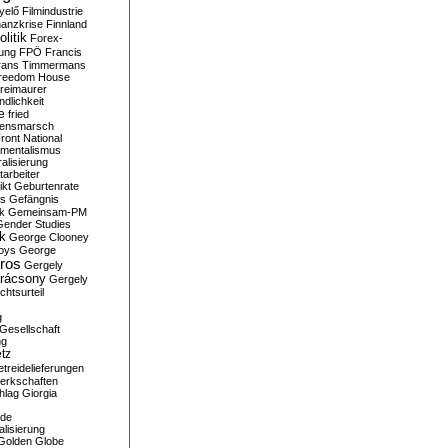
yelő
Filmindustrie
nanzkrise
Finnland
olitik
Forex-
ung
FPÖ
Francis
rans Timmermans
reedom House
reimaurer
dlichkeit
e
fried
densmarsch
ront National
mentalismus
alisierung
arbeiter
ikt
Geburtenrate
rs
Gefängnis
ik
Gemeinsam-PM
Gender Studies
ik
George Clooney
oys
George
ros
Gergely
arácsony
Gergely
chtsurteil
g
Gesellschaft
ng
tz
treidelieferungen
erkschaften
hlag
Giorgia
rde
alisierung
Golden Globe