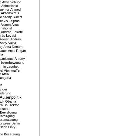
g
Abschiebung
g
Achtelfinale
gentur
Ahmed
Aktionskreis
schschja
Albert
Alexis Tsipras
Alstom
Altus
national
András Fekete-
rás Lovasi
iewert
András
Andy Vajna
ng
Anna Donáth
bauer
Antal Rogán
ifa
iganismus
Antony
rbeiterbewegung
rmin Laschet
al
Atomwaffen
y
Attila
ungaria
en
änder
nderung
Außenpolitik
ack Obama
en
Bausektor
rische
Beerdigung
hteiligung
eranstaltung
inpreis
Berlin
Henri Lévy
me
Besetzung