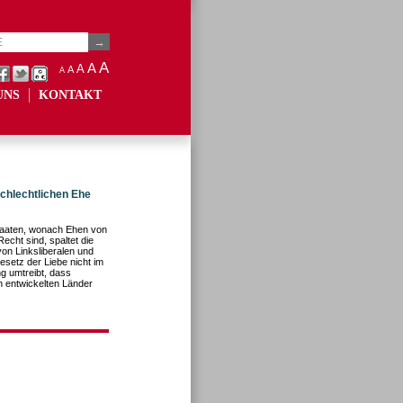
A
A
A
A
A
UNS
KONTAKT
chlechtlichen Ehe
Staaten, wonach Ehen von
cht sind, spaltet die
von Linksliberalen und
esetz der Liebe nicht im
g umtreibt, dass
 entwickelten Länder