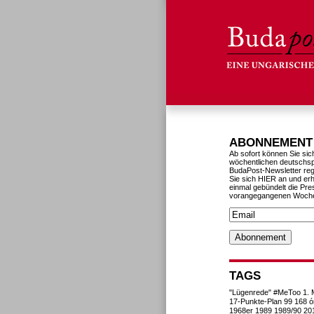
ABONNEMENT
Ab sofort können Sie sic
wöchentlichen deutschs
BudaPost-Newsletter reg
Sie sich HIER an und erh
einmal gebündelt die Pre
vorangegangenen Woch
TAGS
"Lügenrede"
#MeToo
1. 
17-Punkte-Plan
99
168 ó
1968er
1989
1989/90
20