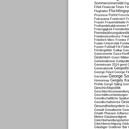
Sommeruniversität
Fig
FINA
Financial Times
Fi
Flüchtlingsp
Flughafen
Forint
Prozesse
Forsch
Fukuyama
Frankreich
F
Frauen
Frauendebatte
F
Freihandelsabkommen
F
Freizügigkeit
Fremdenfein
Fremdwährungskredit
Friedenskonferenz
Frie
Friedrich Merz
Frontex
F
Fudan-Universität
Funda
Fusion
Fußball
Fót
Föder
Fördergelder
Gallup
Gast
Gastronomie
Gaza-Konfl
Gedenken
Geert Wilde
Geheimdienste
Geldpolit
Gemeinsam 2014
gend
Geopolit
Generalstreik
George Floyd
George Fl
George So
Gershwin
Gergely K
Homonnay
Pröhle
Gergő Sáling
Geri
Geschichtspolitik
Geschlechtsumwandlun
Geschäftsverbindungen
Gesellschaftliche Spaltu
Gese
Gesellschaftskrise
Gesundheitssystem
Ge
Gewalt
Gewaltserie
Gew
Ghaith Pharaon
Giftansc
Meloni
Glaubwürdigkeit
Gleichbehandlungsbehö
Gleichberechtigung
Glob
Gläubiger
Goldener Bär