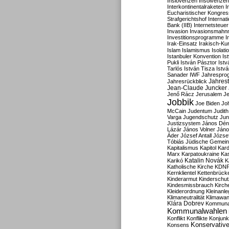
Inslovenzen
Insolvenzen
Interkontinentalraketen
I
Eucharistischer Kongres
Strafgerichtshof
Internat
Bank (IIB)
Internetsteuer
Invasion
Invasionsmahn
Investitionsprogramme
I
Irak-Einsatz
Irakisch-Ku
Islam
Islamismus
Isolat
Istanbuler Konvention
Is
Pukli
István Pásztor
Ist
Tarlós
István Tisza
Istv
Sanader
IWF
Jahrespro
Jahres
Jahresrückblick
Jean-Claude Juncker
Jenő Rácz
Jerusalem
Je
Jobbik
Joe Biden
Jo
McCain
Judentum
Judith
Varga
Jugendschutz
Jun
Justizsystem
János Dén
Lázár
János Volner
Jáno
Áder
József Antall
József
Tóbiás
Jüdische Gemei
Kapitalismus
Kapitol
Kard
Marx
Karpatoukraine
Ka
Katalin Novák
Karikó
K
Katholische Kirche
KDN
Kernklientel
Kettenbrück
Kinderarmut
Kinderschu
Kindesmissbrauch
Kirch
Kleiderordnung
Kleinanle
Klimaneutralität
Klimawan
Klára Dobrev
Kommunal
Kommunalwahlen
Konflikt
Konflikte
Konjunk
Konservativ
Konsens