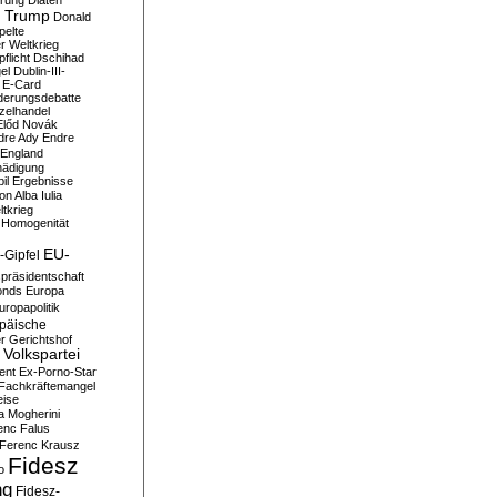
erung
Diäten
 Trump
Donald
pelte
er Weltkrieg
flicht
Dschihad
el
Dublin-III-
E-Card
derungsdebatte
zelhandel
Előd Novák
dre Ady
Endre
England
hädigung
il
Ergebnisse
n Alba Iulia
ltkrieg
 Homogenität
EU-
-Gipfel
präsidentschaft
onds
Europa
uropapolitik
päische
r Gerichtshof
Volkspartei
ent
Ex-Porno-Star
Fachkräftemangel
eise
a Mogherini
enc Falus
Ferenc Krausz
Fidesz
o
ng
Fidesz-