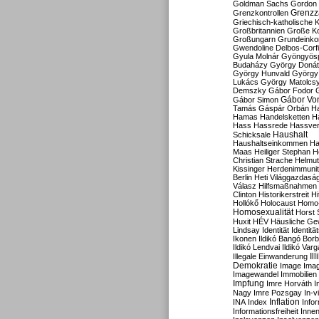
Goldman Sachs
Gordon 
Grenzz
Grenzkontrollen
Griechisch-katholische K
Großbritannien
Große Koa
Großungarn
Grundeink
Gwendoline Delbos-Corfi
Gyula Molnár
Gyöngyös
Budaházy
György Doná
György Hunvald
György
Lukács
György Matolcs
Demszky
Gábor Fodor
Gábor Vo
Gábor Simon
Tamás
Gáspár Orbán
Ha
Hamas
Handelsketten
H
Hass
Hassrede
Hassver
Haushalt
Schicksale
Haushaltseinkommen
Ha
Maas
Heiliger Stephan
H
Christian Strache
Helmut
Kissinger
Herdenimmunit
Berlin
Heti Világgazdasá
Válasz
Hilfsmaßnahmen
Clinton
Historikerstreit
Hi
Hollókő
Holocaust
Homo
Homosexualität
Horst 
Huxit
HÉV
Häusliche Ge
Lindsay
Identität
Identität
Ikonen
Ildikó Bangó Borb
Ildikó Lendvai
Ildikó Varg
Il
Illegale Einwanderung
Demokratie
Image
Ima
Imagewandel
Immobilien
Impfung
Imre Horváth
I
Nagy
Imre Pozsgay
In-v
Inflation
INA
Index
Info
Informationsfreiheit
Innen