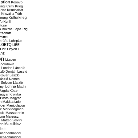
ption
Kosovo
ting
Kreml
Krieg
rise
Kriminalität
t
Krisztina Tóth
Kulturkrieg
erung
fo
Kyrill
tcse
s Bokros
Lajos Rig
tschaft
ittel
kräfte
Lehrplan
LGBTQ
LIBE
Libri
Libyen
Li
anz
on
Litauen
Lockdown
s
London
Lánchíd
zló Donáth
László
 Kövér
László
ászló Nemes
ó Sólyom
László
Löhne
nyi
Macht
Magda Kósa-
agyar Krónika
Posta
Magyar
n
Makkabiade
eber
Manipulation
te
Marktdogmen
ulz
Massaker in
ung
Mateusz
i
Matteo Salvini
en
Mazsihisz
heit
nschenhandel
henschmuggel