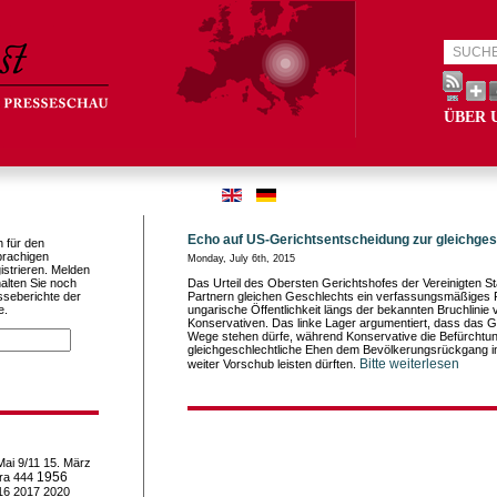
ÜBER 
Echo auf US-Gerichtsentscheidung zur gleichges
h für den
prachigen
Monday, July 6th, 2015
istrieren. Melden
alten Sie noch
Das Urteil des Obersten Gerichtshofes der Vereinigten 
sseberichte der
Partnern gleichen Geschlechts ein verfassungsmäßiges Re
e.
ungarische Öffentlichkeit längs der bekannten Bruchlinie 
Konservativen. Das linke Lager argumentiert, dass das G
Wege stehen dürfe, während Konservative die Befürchtun
gleichgeschlechtliche Ehen dem Bevölkerungsrückgang in
Bitte weiterlesen
weiter Vorschub leisten dürften.
Mai
9/11
15. März
1956
ra
444
16
2017
2020