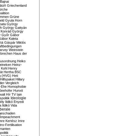
Bajnai
aun
Griechenland
irche
lition
ommen
Grüne
eld
Gyula Horn
pata
György
th
György Gattyán
 Konrád
György
y
Győr
Gábor
Gábor Kaleta
na
Gáspár Miklós
ftbedingungen
arvey Weinstein
brechen
Haus der
usordnung
Heiko
eineken
Heinz-
 Kohl
Henry
ät
Hertha BSC
g (HVG)
Heti
Hilfspaket
Hillary
tler-Vergleich
-Ehe
Homophobie
Seehofer
Hunxit
walt
Hír TV
Iain
spolitik
Ideologie
ély
Ildikó Enyedi
a
Ildikó Vida
liberale
geschaden
Impeachment
mre Kertész
Imre
itro-Fertilisation
rmanten
politik