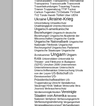
Transkarpatien
Transparency International
Transparenz
Transsexuelle
Transvestit
Trauerbekundungen
Trauertag
Trauma
Trianon
Truppenabzug
TTIP
Tucker
Carlson
Tugenden
TV-Debatte
TV-Duell
Türkei
TV2
Tünde Handó
Uber
UEFA
Ukraine-Krieg
Ukraine
Umverteilung
Umweltschutz
Unabhängigkeit
Unentschlossene
Ungarisch-amerikanische
Beziehungen
Ungarisch-deutsche
Beziehungen
Ungarische Akademie der
Wissenschaften
Ungarische Garde
Ungarische Nationalbank
Ungarischer
Nationaler Filmfonds
Ungarischer
Rechnungshof
Ungarisches Parlament
Ungarische Staatsoper
Ungarische
Ungarn
Ungarn-
Ärztekammer
Kritik
Universitäten
Universität für
Theater- und Filmkunst in Budapest
(SZFE)
Unruhen 2006
Unternehmen
Unternehmenssteuer
Unterschicht
Unterschriftenaktion
Untersuchung
Ursula
US-Botschaft
von der Leyen
US-
US-
Einreiseverbot
Präsidentschaftswahlen
US-
Truppenabzug
Utrecht
Vandalismus
Vasárnapi Hírek
Vatikan
Venezuela
Vera
Jourová
Verbraucherschutz
Vereinigte
Verdienstmöglichkeiten
Staaten von Amerika
Vereinte
Nationen
Verfahren
Verfassungsgericht
Verfassungsänderung
Vergangenheit
Vergewaltigungsvorwurf
Verhandlungen