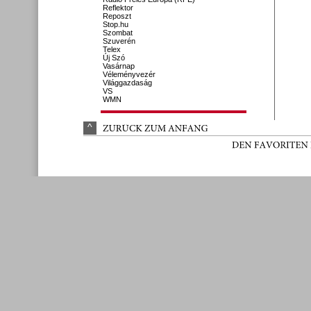
Reflektor
Reposzt
Stop.hu
Szombat
Szuverén
Telex
Új Szó
Vasárnap
Véleményvezér
Világgazdaság
VS
WMN
^
ZURÜ
CK 
ZUM 
ANFANG
DEN 
FAVORITEN 