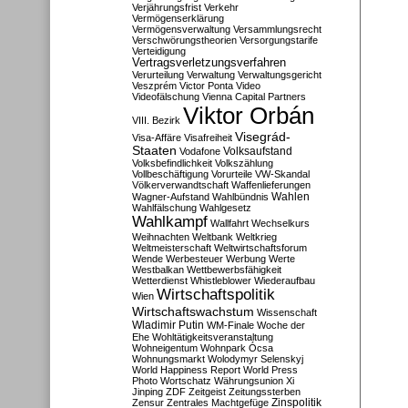
Verjährungsfrist
Verkehr
Vermögenserklärung
Vermögensverwaltung
Versammlungsrecht
Verschwörungstheorien
Versorgungstarife
Verteidigung
Vertragsverletzungsverfahren
Verurteilung
Verwaltung
Verwaltungsgericht
Veszprém
Victor Ponta
Video
Videofälschung
Vienna Capital Partners
Viktor Orbán
VIII. Bezirk
Visegrád-
Visa-Affäre
Visafreiheit
Staaten
Vodafone
Volksaufstand
Volksbefindlichkeit
Volkszählung
Vollbeschäftigung
Vorurteile
VW-Skandal
Völkerverwandtschaft
Waffenlieferungen
Wahlen
Wagner-Aufstand
Wahlbündnis
Wahlfälschung
Wahlgesetz
Wahlkampf
Wallfahrt
Wechselkurs
Weihnachten
Weltbank
Weltkrieg
Weltmeisterschaft
Weltwirtschaftsforum
Wende
Werbesteuer
Werbung
Werte
Westbalkan
Wettbewerbsfähigkeit
Wetterdienst
Whistleblower
Wiederaufbau
Wirtschaftspolitik
Wien
Wirtschaftswachstum
Wissenschaft
Wladimir Putin
WM-Finale
Woche der
Ehe
Wohltätigkeitsveranstaltung
Wohneigentum
Wohnpark Ócsa
Wohnungsmarkt
Wolodymyr Selenskyj
World Happiness Report
World Press
Photo
Wortschatz
Währungsunion
Xi
Jinping
ZDF
Zeitgeist
Zeitungssterben
Zensur
Zentrales Machtgefüge
Zinspolitik