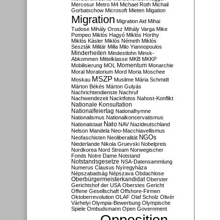
Mercosur
Metro M4
Michael Roth
Michail
Gorbatschow
Microsoft
Mieten
Migation
Migration
Migration Aid
Mihai
Tudose
Mihály Orosz
Mihály Varga
Mike
Pompeo
Miklós Hagyó
Miklós Horthy
Miklós Kásler
Miklós Németh
Miklós
Seszták
Militär
Milla
Milo Yiannopoulos
Minderheiten
Mindestlohn
Minsk-
Abkommen
Mittelklasse
MKB
MKKP
Momentum
Mobilisierung
MOL
Monarchie
Moral
Moratorium
Mord
Moria
Moschee
MSZP
Moskau
Muslime
Mária Schmidt
Márton Békés
Márton Gulyás
Nachrichtendienste
Nachruf
Nachwendezeit
Nacktfotos
Nahost-Konflikt
Nationale Konsultation
Nationalfeiertag
Nationalhymne
Nationalismus
Nationalkonservatismus
Nato
Nationalstaat
NAV
Nazideutschland
Nelson Mandela
Neo-Macchiavellismus
NGOs
Neofaschisten
Neoliberalität
Niederlande
Nikola Gruevski
Nobelpreis
Nordkorea
Nord Stream
Norwegischer
Fonds
Notre Dame
Notstand
Notstandsgesetze
NSA-Datensammlung
Numerus Clausus
Nyíregyháza
Népszabadság
Népszava
Obdachlose
Oberbürgermeisterkandidat
Oberster
Gerichtshof der USA
Oberstes Gericht
Offene Gesellschaft
Offshore-Firmen
Oktoberrevolution
OLAF
Olaf Scholz
Olivér
Várhelyi
Olympia-Bewerbung
Olympische
Spiele
Ombudsmann
Open Government
Opposition