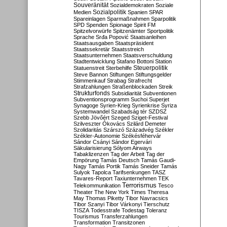
Souveränität
Sozialdemokraten
Soziale
Sozialpolitik
Medien
Spanien
SPAR
Spareinlagen
Sparmaßnahmen
Sparpolitik
SPD
Spenden
Spionage
Spirit FM
Spitzelvorwürfe
Spitzenämter
Sportpolitik
Sprache
Srđa Popović
Staatsanleihen
Staatsausgaben
Staatspräsident
Staatssekretär
Staatsstreich
Staatsunternehmen
Staatsverschuldung
Stadtentwicklung
Stafano Bottoni
Station
Steuerpolitik
Statuenstreit
Sterbehilfe
Steve Bannon
Stiftungen
Stiftungsgelder
Stimmenkauf
Strabag
Strafrecht
Strafzahlungen
Straßenblockaden
Streik
Strukturfonds
Subsidiarität
Subventionen
Subventionsprogramm
Suchoi Superjet
Synagoge
Syrien-Krieg
Syrienkrise
Syriza
Systemwandel
Szabadság tér
SZDSZ
Szebb Jövőért
Szeged
Sziget-Festival
Szilveszter Ókovács
Szilárd Demeter
Szolidaritás
Szárszó
Századvég
Székler
Székler-Autonomie
Székésféhervár
Sándor Csányi
Sándor Egervári
Säkularisierung
Sólyom Airways
Tabaklizenzen
Tag der Arbeit
Tag der
Empörung
Tamás Deutsch
Tamás Gaudi-
Nagy
Tamás Portik
Tamás Sneider
Tamás
Sulyok
Tapolca
Tarifsenkungen
TASZ
Tavares-Report
Taxiunternehmen
TEK
Terrorismus
Telekommunikation
Tesco
Theater
The New York Times
Theresa
May
Thomas Piketty
Tibor Navracsics
Tibor Szanyi
Tibor Várkonyi
Tierschutz
TISZA
Todesstrafe
Todestag
Toleranz
Tourismus
Transferzahlungen
Transformation
Transitzonen