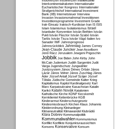
Inslovenzen
Insolvenzen
Intellektuelle
Interkontinentalraketen
Internationaler
Eucharistischer Kongress
Internationaler
Strafgerichtshof
International Investment
Bank (IIB)
Internetsteuer
Interview
Invasion
Invasionsmahnmal
Investitionen
Investitionsprogramme
Investment Grade
Irak-Einsatz
Irakisch-Kurdistan
Iran
IS
ISIS
Israel
Islam
Islamismus
Isolationismus
Istanbuler Konvention
István Bethlen
István
Pukli
István Pásztor
István Szabó
István
Tarlós
István Tisza
István Vágó
Italien
Ivo
Sanader
IWF
Jahresprognose
Jahrestag
Jahresrückblick
James Corney
Jean-Claude Juncker
Jean Asselborn
Jenő Rácz
Jerusalem
Jewgeni Prigoschin
Jobbik
Joe Biden
John Kirby
John
McCain
Judentum
Judith Sargentini
Judit
Varga
Jugendschutz
Jungwähler
Justizsystem
János Dénes Orbán
János
Lázár
János Volner
János Zuschlag
János
Áder
József Antall
József Szájer
József
Tóbiás
Jüdische Gemeinde
Kalter Krieg
Kapitalismus
Kapitol
Kardinalgesetz
Karl
Marx
Karpatoukraine
Kasachstan
Katalin
Katalin Novák
Karikó
Katalonien
Katholische Kirche
KDNP
Kecskemét
Kernklientel
Kettenbrücke
KGB
Kinderarmut
Kinderschutzgesetz
Kindesmissbrauch
Kirchen
Klaus Johannis
Kleiderordnung
Kleinanleger
Klimaneutralität
Klimawandel
Klubrádió
Klára Dobrev
Kommunalpolitik
Kommunalwahlen
Kommunismus
Konflikt
Konflikte
Konjunkturaussichten
Konservative
Konsens
Konsum