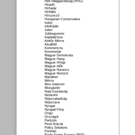
Heti Világgazdaság (HVG)
Híradó
Hírhatár
HírKlikk
Hírszerző
Hungarian Conservative
Index
InfoRádió
Jelen
Jobbegyenes
Kapitalizmus
Kettős Mérce
Kisalföld
Komment.hu
Kommentár
Magyar Demokrata
Magyar Hang
Magyar Hírlap
Magyar Idők
Magyar Narancs
Magyar Nemzet
Mandiner
Mérce
Mos maiorum
Mozgástér
Napi Gazdaság
Neokohn
Népszabadság
Népszava
Nyugat
Nyugati Fény
Origo
Országút
Partizán
Pesti Srácok
Policy Solutions
Portfolio
Radio Freies Europa (RFE)