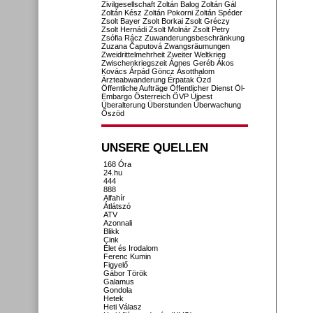
Zivilgesellschaft
Zoltán Balog
Zoltán Gál
Zoltán Kész
Zoltán Pokorni
Zoltán Spéder
Zsolt Bayer
Zsolt Borkai
Zsolt Gréczy
Zsolt Hernádi
Zsolt Molnár
Zsolt Petry
Zsófia Rácz
Zuwanderungsbeschränkung
Zuzana Čaputová
Zwangsräumungen
Zweidrittelmehrheit
Zweiter Weltkrieg
Zwischenkriegszeit
Ágnes Geréb
Ákos
Kovács
Árpád Göncz
Ásotthalom
Ärzteabwanderung
Érpatak
Ózd
Öffentliche Aufträge
Öffentlicher Dienst
Öl-
Embargo
Österreich
ÖVP
Újpest
Überalterung
Überstunden
Überwachung
Őszöd
UNSERE QUELLEN
168 Óra
24.hu
444
888
Alfahír
Átlátszó
ATV
Azonnali
Blikk
Cink
Élet és Irodalom
Ferenc Kumin
Figyelő
Gábor Török
Galamus
Gondola
Hetek
Heti Válasz