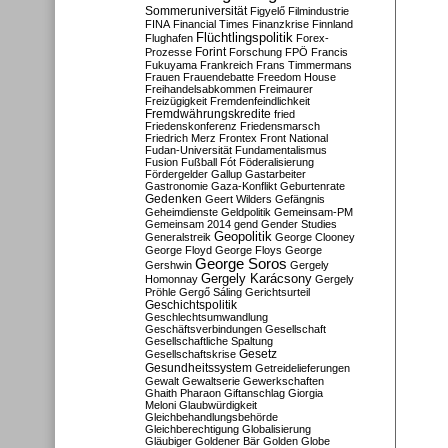
Sommeruniversität
Figyelő
Filmindustrie
FINA
Financial Times
Finanzkrise
Finnland
Flüchtlingspolitik
Flughafen
Forex-
Forint
Prozesse
Forschung
FPÖ
Francis
Fukuyama
Frankreich
Frans Timmermans
Frauen
Frauendebatte
Freedom House
Freihandelsabkommen
Freimaurer
Freizügigkeit
Fremdenfeindlichkeit
Fremdwährungskredite
fried
Friedenskonferenz
Friedensmarsch
Friedrich Merz
Frontex
Front National
Fudan-Universität
Fundamentalismus
Fusion
Fußball
Fót
Föderalisierung
Fördergelder
Gallup
Gastarbeiter
Gastronomie
Gaza-Konflikt
Geburtenrate
Gedenken
Geert Wilders
Gefängnis
Geheimdienste
Geldpolitik
Gemeinsam-PM
Gemeinsam 2014
gend
Gender Studies
Geopolitik
Generalstreik
George Clooney
George Floyd
George Floys
George
George Soros
Gershwin
Gergely
Gergely Karácsony
Homonnay
Gergely
Pröhle
Gergő Sáling
Gerichtsurteil
Geschichtspolitik
Geschlechtsumwandlung
Geschäftsverbindungen
Gesellschaft
Gesellschaftliche Spaltung
Gesetz
Gesellschaftskrise
Gesundheitssystem
Getreidelieferungen
Gewalt
Gewaltserie
Gewerkschaften
Ghaith Pharaon
Giftanschlag
Giorgia
Meloni
Glaubwürdigkeit
Gleichbehandlungsbehörde
Gleichberechtigung
Globalisierung
Gläubiger
Goldener Bär
Golden Globe