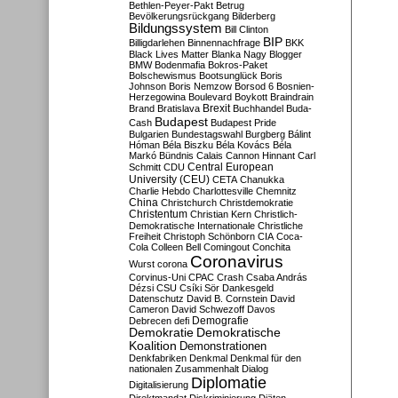
Bethlen-Peyer-Pakt
Betrug
Bevölkerungsrückgang
Bilderberg
Bildungssystem
Bill Clinton
BIP
Billigdarlehen
Binnennachfrage
BKK
Black Lives Matter
Blanka Nagy
Blogger
BMW
Bodenmafia
Bokros-Paket
Bolschewismus
Bootsunglück
Boris
Johnson
Boris Nemzow
Borsod 6
Bosnien-
Herzegowina
Boulevard
Boykott
Braindrain
Brexit
Brand
Bratislava
Buchhandel
Buda-
Budapest
Cash
Budapest Pride
Bulgarien
Bundestagswahl
Burgberg
Bálint
Hóman
Béla Biszku
Béla Kovács
Béla
Markó
Bündnis
Calais
Cannon Hinnant
Carl
Central European
Schmitt
CDU
University (CEU)
CETA
Chanukka
Charlie Hebdo
Charlottesville
Chemnitz
China
Christchurch
Christdemokratie
Christentum
Christian Kern
Christlich-
Demokratische Internationale
Christliche
Freiheit
Christoph Schönborn
CIA
Coca-
Cola
Colleen Bell
Comingout
Conchita
Coronavirus
Wurst
corona
Corvinus-Uni
CPAC
Crash
Csaba András
Dézsi
CSU
Csíki Sör
Dankesgeld
Datenschutz
David B. Cornstein
David
Cameron
David Schwezoff
Davos
Demografie
Debrecen
defi
Demokratie
Demokratische
Koalition
Demonstrationen
Denkfabriken
Denkmal
Denkmal für den
nationalen Zusammenhalt
Dialog
Diplomatie
Digitalisierung