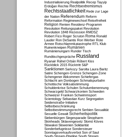
Industrialisierung
Realpolitik
Recep Tayyip
Rechtsextremismus
Erdoğan
Rechte
Rechtsstaatlichkeit
Rede zur Lage
Referendum
der Nation
Reform
Reformation
Regimewechsel
Reisefreiheit
Religion
Renten
Residenz-Programm
Resolution
Rettungspaket
Revolution
Revolution 1848
Rezession
RMDSZ
Roma
Robert Fico
Roger Scruton
Ronald
Lauder
Ron DeSantis
Ron Werber
Rote
Armee
Rotschlammkatastrophe
RTL Klub
Ruinenkneipen
Rumänien
Rumänienungarn
Runder Tisch
Russland
Rundtischgespräche
Ryanair
Ráhel Orbán
Róbert Kiss
Rückblick 2015
Rücktritt
S&P
Sanktionen
Sarkozy
Sarolta Laura Baritz
Satire
Schengen-Grenze
Schengen-Zone
Schengener Abkommen
Schiefergas
Schlacht am Donbogen
Schmalspurbahn
Schottische Volksabstimmung
Schuldenkrise
Schulen
Schulumbenennung
Schwarzgeld
Schwarzkonten
Schweden
Schweizer Franken
Schwimmsport
Scientology
Sebastian Kurz
Segregation
Seidenstraße-Initiative
Selbstbeschränkung
Selbstbestimmungsrecht
Serbien
Sexualität
Sicherheitspolitik
Sexuelle Gewalt
Siebenbürgen
Siegesparade
Sinopharm
Skinheads
Sklavengesetz
Slomó Köves
Slowakei
Slowenien
Solidarität
Sonderbefugnisse
Sondersteuer
Sonntagsverkaufsverbot
Son of Saul
South-Stream-Pipeline
South Stream