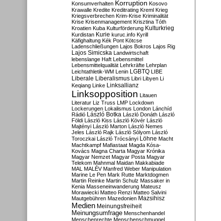
Korruption
Konsumverhalten
Kosovo
Krawalle
Kredite
Kreditrating
Kreml
Krieg
Kriegsverbrechen
Krim-Krise
Kriminalität
Krise
Krisenmanagement
Krisztina Tóth
Kulturkrieg
Kroatien
Kuba
Kulturförderung
Kurdistan
Kurie
kuruc.info
Kyrill
Käfighaltung
Kék Pont
Kötcse
Ladenschließungen
Lajos Bokros
Lajos Rig
Lajos Simicska
Landwirtschaft
lebenslange Haft
Lebensmittel
Lebensmittelqualität
Lehrkräfte
Lehrplan
LGBTQ
Leichtathletik-WM
Lenin
LIBE
Liberale
Liberalismus
Libri
Libyen
Li
Linksallianz
Keqiang
Linke
Linksopposition
Litauen
Literatur
Liz Truss
LMP
Lockdown
Lockerungen
Lokalismus
London
Lánchíd
Rádió
László Botka
László Donáth
László
Földi
László Kiss
László Kövér
László
Majtényi
László Marton
László Nemes
Jeles
László Rajk
László Sólyom
László
Löhne
Toroczkai
László Trócsányi
Macht
Machtkampf
Mafiastaat
Magda Kósa-
Kovács
Magna Charta
Magyar Krónika
Magyar Nemzet
Magyar Posta
Magyar
Telekom
Mahnmal
Maidan
Makkabiade
MAL
MALÉV
Manfred Weber
Manipulation
Marine Le Pen
Mark Rutte
Marktdogmen
Martin Reinke
Martin Schulz
Massaker in
Kenia
Masseneinwanderung
Mateusz
Morawiecki
Matteo Renzi
Matteo Salvini
Mautgebühren
Mazedonien
Mazsihisz
Medien
Meinungsfreiheit
Meinungsumfrage
Menschenhandel
Menschenrechte
Menschenschmuggel