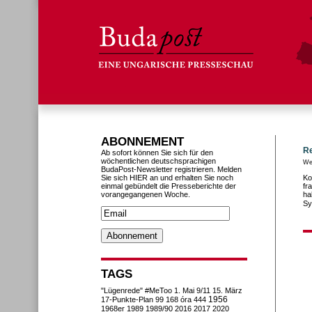
ABONNEMENT
Re
Ab sofort können Sie sich für den
wöchentlichen deutschsprachigen
We
BudaPost-Newsletter registrieren. Melden
Sie sich HIER an und erhalten Sie noch
Ko
einmal gebündelt die Presseberichte der
fr
vorangegangenen Woche.
ha
Sy
TAGS
"Lügenrede"
#MeToo
1. Mai
9/11
15. März
1956
17-Punkte-Plan
99
168 óra
444
1968er
1989
1989/90
2016
2017
2020