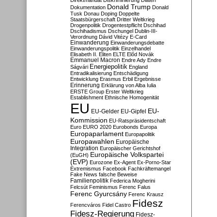
Direktmandat
Diskriminierung
Diäten
Donald Trump
Dokumentation
Donald
Tusk
Donau
Doping
Doppelte
Staatsbürgerschaft
Dritter Weltkrieg
Drogenpolitik
Drogentestpflicht
Dschihad
Dschihadismus
Dschungel
Dublin-III-
Verordnung
Dávid Vitézy
E-Card
Einwanderung
Einwanderungsdebatte
Einwanderungspolitik
Einzelhandel
Elisabeth II.
Eliten
ELTE
Előd Novák
Emmanuel Macron
Endre Ady
Endre
Energiepolitik
Ságvári
England
Entradikalisierung
Entschädigung
Entwicklung
Erasmus
Erbil
Ergebnisse
Erinnerung
Erklärung von Alba Iulia
ERSTE Group
Erster Weltkrieg
Establishment
Ethnische Homogenität
EU
EU-
EU-Gelder
EU-Gipfel
Kommission
EU-Ratspräsidentschaft
Euro
EURO 2020
Eurobonds
Europa
Europaparlament
Europapolitik
Europawahlen
Europäische
Integration
Europäischer Gerichtshof
Europäische Volkspartei
(EuGH)
(EVP)
Eurozone
Ex-Agent
Ex-Porno-Star
Extremismus
Facebook
Fachkräftemangel
Fake News
falsche Beweise
Familienpolitik
Federica Mogherini
Felcsút
Feminismus
Ferenc Falus
Ferenc Gyurcsány
Ferenc Krausz
Fidesz
Ferencváros
Fidel Castro
Fidesz-Regierung
Fidesz-