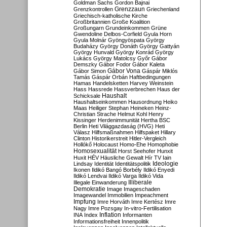
Goldman Sachs
Gordon Bajnai
Grenzzaun
Grenzkontrollen
Griechenland
Griechisch-katholische Kirche
Großbritannien
Große Koalition
Großungarn
Grundeinkommen
Grüne
Gwendoline Delbos-Corfield
Gyula Horn
Gyula Molnár
Gyöngyöspata
György
Budaházy
György Donáth
György Gattyán
György Hunvald
György Konrád
György
Lukács
György Matolcsy
Győr
Gábor
Demszky
Gábor Fodor
Gábor Kaleta
Gábor Vona
Gábor Simon
Gáspár Miklós
Tamás
Gáspár Orbán
Haftbedingungen
Hamas
Handelsketten
Harvey Weinstein
Hass
Hassrede
Hassverbrechen
Haus der
Haushalt
Schicksale
Haushaltseinkommen
Hausordnung
Heiko
Maas
Heiliger Stephan
Heineken
Heinz-
Christian Strache
Helmut Kohl
Henry
Kissinger
Herdenimmunität
Hertha BSC
Berlin
Heti Világgazdaság (HVG)
Heti
Válasz
Hilfsmaßnahmen
Hilfspaket
Hillary
Clinton
Historikerstreit
Hitler-Vergleich
Hollókő
Holocaust
Homo-Ehe
Homophobie
Homosexualität
Horst Seehofer
Hunxit
Huxit
HÉV
Häusliche Gewalt
Hír TV
Iain
Lindsay
Identität
Identitätspolitik
Ideologie
Ikonen
Ildikó Bangó Borbély
Ildikó Enyedi
Ildikó Lendvai
Ildikó Varga
Ildikó Vida
Illiberale
Illegale Einwanderung
Demokratie
Image
Imageschaden
Imagewandel
Immobilien
Impeachment
Impfung
Imre Horváth
Imre Kertész
Imre
Nagy
Imre Pozsgay
In-vitro-Fertilisation
Inflation
INA
Index
Informanten
Informationsfreiheit
Innenpolitik