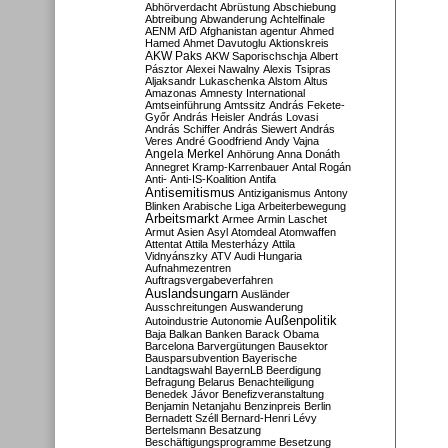
Abhörverdacht
Abrüstung
Abschiebung
Abtreibung
Abwanderung
Achtelfinale
AENM
AfD
Afghanistan
agentur
Ahmed
Hamed
Ahmet Davutoglu
Aktionskreis
AKW Paks
AKW Saporischschja
Albert
Pásztor
Alexei Nawalny
Alexis Tsipras
Aljaksandr Lukaschenka
Alstom
Altus
Amazonas
Amnesty International
Amtseinführung
Amtssitz
András Fekete-
Győr
András Heisler
András Lovasi
András Schiffer
András Siewert
András
Veres
André Goodfriend
Andy Vajna
Angela Merkel
Anhörung
Anna Donáth
Annegret Kramp-Karrenbauer
Antal Rogán
Anti-
Anti-IS-Koalition
Antifa
Antisemitismus
Antiziganismus
Antony
Blinken
Arabische Liga
Arbeiterbewegung
Arbeitsmarkt
Armee
Armin Laschet
Armut
Asien
Asyl
Atomdeal
Atomwaffen
Attentat
Attila Mesterházy
Attila
Vidnyánszky
ATV
Audi Hungaria
Aufnahmezentren
Auftragsvergabeverfahren
Auslandsungarn
Ausländer
Ausschreitungen
Auswanderung
Außenpolitik
Autoindustrie
Autonomie
Baja
Balkan
Banken
Barack Obama
Barcelona
Barvergütungen
Bausektor
Bausparsubvention
Bayerische
Landtagswahl
BayernLB
Beerdigung
Befragung
Belarus
Benachteiligung
Benedek Jávor
Benefizveranstaltung
Benjamin Netanjahu
Benzinpreis
Berlin
Bernadett Széll
Bernard-Henri Lévy
Bertelsmann
Besatzung
Beschäftigungsprogramme
Besetzung