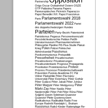
Partnership
Origo
Oscar
Ostbahnhof
Ostern
OSZE
OTP
Palästina
Panama Papers
Paneuropäisches Picknick
Paparazzo
Papst Benedikt XVI.
Papst Franziskus
Parlamentswahl 2018
Paris
Parlamentswahl 2022
Partei
des doppelschwänzigen Hundes
Parteien
Party-Bezirk
Patentstreit
Patriotismus
Pegasus
Personenkennzahl
Persönlichkeitsrechte
Petition
Petőfi-
Literaturmuseum
Pharmaunternehmen
Philosophie
Pipeline
PiS
Pisa-Studie
Plakat-
Polen
Krieg
Polizei
Polnischer
Populismus
Abhörskandal
Postkommunismus
Preispolitik
Pressefreiheit
Privatfernsehen
Privatinsolvenz
Privatisierungen
Privatkundenbank
Prognose
Propaganda
Protest
Prostitution
Protektionismus
Prozess
Prozesse
Präsidentschaftswahl
Prävention
Puskás Akadémia FC
Pál
Völner
Pädophilie
Péter-Pázmány-
Universität
Péter Esterházy
Péter Gothár
Péter Gulácsi
Péter Jakab
Péter Juhász
Péter
Péter Magyar
Péter Medgyessy
Márki-Zay
Péter Nadás
Péter
Niedermüller
Péter Polt
Péter Róna
Péter
Szijjártó
Qasim Soleimani
Quaestor
Quaestor-Pleite
Quotensystem
Radikalismus
Radikalität
Radio Free
Europe
Radnóti
Randalph L. Braham
Rassismus
Ratkó-Kinder
Rattenplage
Re-