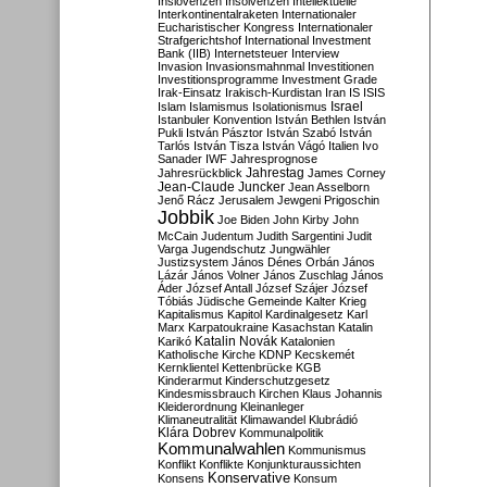
Inslovenzen
Insolvenzen
Intellektuelle
Interkontinentalraketen
Internationaler
Eucharistischer Kongress
Internationaler
Strafgerichtshof
International Investment
Bank (IIB)
Internetsteuer
Interview
Invasion
Invasionsmahnmal
Investitionen
Investitionsprogramme
Investment Grade
Irak-Einsatz
Irakisch-Kurdistan
Iran
IS
ISIS
Israel
Islam
Islamismus
Isolationismus
Istanbuler Konvention
István Bethlen
István
Pukli
István Pásztor
István Szabó
István
Tarlós
István Tisza
István Vágó
Italien
Ivo
Sanader
IWF
Jahresprognose
Jahrestag
Jahresrückblick
James Corney
Jean-Claude Juncker
Jean Asselborn
Jenő Rácz
Jerusalem
Jewgeni Prigoschin
Jobbik
Joe Biden
John Kirby
John
McCain
Judentum
Judith Sargentini
Judit
Varga
Jugendschutz
Jungwähler
Justizsystem
János Dénes Orbán
János
Lázár
János Volner
János Zuschlag
János
Áder
József Antall
József Szájer
József
Tóbiás
Jüdische Gemeinde
Kalter Krieg
Kapitalismus
Kapitol
Kardinalgesetz
Karl
Marx
Karpatoukraine
Kasachstan
Katalin
Katalin Novák
Karikó
Katalonien
Katholische Kirche
KDNP
Kecskemét
Kernklientel
Kettenbrücke
KGB
Kinderarmut
Kinderschutzgesetz
Kindesmissbrauch
Kirchen
Klaus Johannis
Kleiderordnung
Kleinanleger
Klimaneutralität
Klimawandel
Klubrádió
Klára Dobrev
Kommunalpolitik
Kommunalwahlen
Kommunismus
Konflikt
Konflikte
Konjunkturaussichten
Konservative
Konsens
Konsum