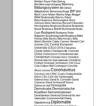
Bethlen-Peyer-Pakt
Betrug
Bevölkerungsrückgang
Bilderberg
Bildungssystem
Bill Clinton
BIP
Billigdarlehen
Binnennachfrage
BKK
Black Lives Matter
Blanka Nagy
Blogger
BMW
Bodenmafia
Bokros-Paket
Bolschewismus
Bootsunglück
Boris
Johnson
Boris Nemzow
Borsod 6
Bosnien-
Herzegowina
Boulevard
Boykott
Braindrain
Brexit
Brand
Bratislava
Buchhandel
Buda-
Budapest
Cash
Budapest Pride
Bulgarien
Bundestagswahl
Burgberg
Bálint
Hóman
Béla Biszku
Béla Kovács
Béla
Markó
Bündnis
Calais
Cannon Hinnant
Carl
Central European
Schmitt
CDU
University (CEU)
CETA
Chanukka
Charlie Hebdo
Charlottesville
Chemnitz
China
Christchurch
Christdemokratie
Christentum
Christian Kern
Christlich-
Demokratische Internationale
Christliche
Freiheit
Christoph Schönborn
CIA
Coca-
Cola
Colleen Bell
Comingout
Conchita
Coronavirus
Wurst
corona
Corvinus-Uni
CPAC
Crash
Csaba András
Dézsi
CSU
Csíki Sör
Dankesgeld
Datenschutz
David B. Cornstein
David
Cameron
David Schwezoff
Davos
Demografie
Debrecen
defi
Demokratie
Demokratische
Koalition
Demonstrationen
Denkfabriken
Denkmal
Denkmal für den
nationalen Zusammenhalt
Dialog
Diplomatie
Digitalisierung