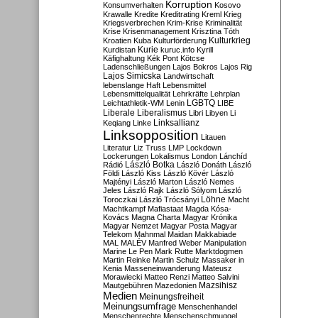
Korruption
Konsumverhalten
Kosovo
Krawalle
Kredite
Kreditrating
Kreml
Krieg
Kriegsverbrechen
Krim-Krise
Kriminalität
Krise
Krisenmanagement
Krisztina Tóth
Kulturkrieg
Kroatien
Kuba
Kulturförderung
Kurdistan
Kurie
kuruc.info
Kyrill
Käfighaltung
Kék Pont
Kötcse
Ladenschließungen
Lajos Bokros
Lajos Rig
Lajos Simicska
Landwirtschaft
lebenslange Haft
Lebensmittel
Lebensmittelqualität
Lehrkräfte
Lehrplan
LGBTQ
Leichtathletik-WM
Lenin
LIBE
Liberale
Liberalismus
Libri
Libyen
Li
Linksallianz
Keqiang
Linke
Linksopposition
Litauen
Literatur
Liz Truss
LMP
Lockdown
Lockerungen
Lokalismus
London
Lánchíd
Rádió
László Botka
László Donáth
László
Földi
László Kiss
László Kövér
László
Majtényi
László Marton
László Nemes
Jeles
László Rajk
László Sólyom
László
Löhne
Toroczkai
László Trócsányi
Macht
Machtkampf
Mafiastaat
Magda Kósa-
Kovács
Magna Charta
Magyar Krónika
Magyar Nemzet
Magyar Posta
Magyar
Telekom
Mahnmal
Maidan
Makkabiade
MAL
MALÉV
Manfred Weber
Manipulation
Marine Le Pen
Mark Rutte
Marktdogmen
Martin Reinke
Martin Schulz
Massaker in
Kenia
Masseneinwanderung
Mateusz
Morawiecki
Matteo Renzi
Matteo Salvini
Mautgebühren
Mazedonien
Mazsihisz
Medien
Meinungsfreiheit
Meinungsumfrage
Menschenhandel
Menschenrechte
Menschenschmuggel