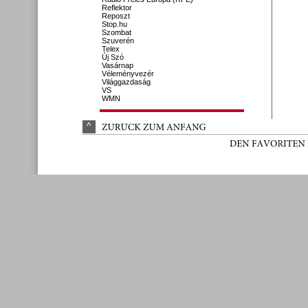
Reflektor
Reposzt
Stop.hu
Szombat
Szuverén
Telex
Új Szó
Vasárnap
Véleményvezér
Világgazdaság
VS
WMN
^
ZURÜ
CK 
ZUM 
ANFANG
DEN 
FAVORITEN 