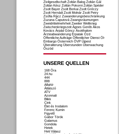
Zivilgesellschaft
Zoltán Balog
Zoltán Gál
Zoltán Kész
Zoltán Pokorni
Zoltán Spéder
Zsolt Bayer
Zsolt Borkai
Zsolt Gréczy
Zsolt Hernádi
Zsolt Molnár
Zsolt Petry
Zsófia Rácz
Zuwanderungsbeschränkung
Zuzana Čaputová
Zwangsräumungen
Zweidrittelmehrheit
Zweiter Weltkrieg
Zwischenkriegszeit
Ágnes Geréb
Ákos
Kovács
Árpád Göncz
Ásotthalom
Ärzteabwanderung
Érpatak
Ózd
Öffentliche Aufträge
Öffentlicher Dienst
Öl-
Embargo
Österreich
ÖVP
Újpest
Überalterung
Überstunden
Überwachung
Őszöd
UNSERE QUELLEN
168 Óra
24.hu
444
888
Alfahír
Átlátszó
ATV
Azonnali
Blikk
Cink
Élet és Irodalom
Ferenc Kumin
Figyelő
Gábor Török
Galamus
Gondola
Hetek
Heti Válasz