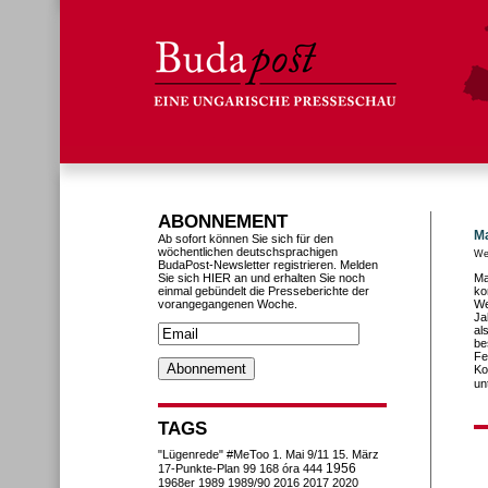
ABONNEMENT
M
Ab sofort können Sie sich für den
wöchentlichen deutschsprachigen
We
BudaPost-Newsletter registrieren. Melden
Sie sich HIER an und erhalten Sie noch
Ma
einmal gebündelt die Presseberichte der
ko
vorangegangenen Woche.
We
Ja
al
be
Fe
Ko
un
TAGS
"Lügenrede"
#MeToo
1. Mai
9/11
15. März
1956
17-Punkte-Plan
99
168 óra
444
1968er
1989
1989/90
2016
2017
2020