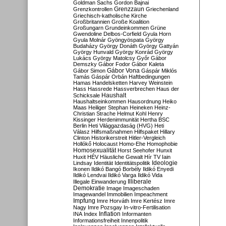
Goldman Sachs
Gordon Bajnai
Grenzzaun
Grenzkontrollen
Griechenland
Griechisch-katholische Kirche
Großbritannien
Große Koalition
Großungarn
Grundeinkommen
Grüne
Gwendoline Delbos-Corfield
Gyula Horn
Gyula Molnár
Gyöngyöspata
György
Budaházy
György Donáth
György Gattyán
György Hunvald
György Konrád
György
Lukács
György Matolcsy
Győr
Gábor
Demszky
Gábor Fodor
Gábor Kaleta
Gábor Vona
Gábor Simon
Gáspár Miklós
Tamás
Gáspár Orbán
Haftbedingungen
Hamas
Handelsketten
Harvey Weinstein
Hass
Hassrede
Hassverbrechen
Haus der
Haushalt
Schicksale
Haushaltseinkommen
Hausordnung
Heiko
Maas
Heiliger Stephan
Heineken
Heinz-
Christian Strache
Helmut Kohl
Henry
Kissinger
Herdenimmunität
Hertha BSC
Berlin
Heti Világgazdaság (HVG)
Heti
Válasz
Hilfsmaßnahmen
Hilfspaket
Hillary
Clinton
Historikerstreit
Hitler-Vergleich
Hollókő
Holocaust
Homo-Ehe
Homophobie
Homosexualität
Horst Seehofer
Hunxit
Huxit
HÉV
Häusliche Gewalt
Hír TV
Iain
Lindsay
Identität
Identitätspolitik
Ideologie
Ikonen
Ildikó Bangó Borbély
Ildikó Enyedi
Ildikó Lendvai
Ildikó Varga
Ildikó Vida
Illiberale
Illegale Einwanderung
Demokratie
Image
Imageschaden
Imagewandel
Immobilien
Impeachment
Impfung
Imre Horváth
Imre Kertész
Imre
Nagy
Imre Pozsgay
In-vitro-Fertilisation
Inflation
INA
Index
Informanten
Informationsfreiheit
Innenpolitik