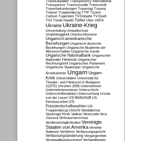
Transkarpatien
Transparency International
Transparenz
Transsexuelle
Transvestit
Trauerbekundungen
Trauertag
Trauma
Trianon
Truppenabzug
TTIP
Tucker
Carlson
Tugenden
TV-Debatte
TV-Duell
Türkei
TV2
Tünde Handó
Uber
UEFA
Ukraine-Krieg
Ukraine
Umverteilung
Umweltschutz
Unabhängigkeit
Unentschlossene
Ungarisch-amerikanische
Beziehungen
Ungarisch-deutsche
Beziehungen
Ungarische Akademie der
Wissenschaften
Ungarische Garde
Ungarische Nationalbank
Ungarischer
Nationaler Filmfonds
Ungarischer
Rechnungshof
Ungarisches Parlament
Ungarische Staatsoper
Ungarische
Ungarn
Ungarn-
Ärztekammer
Kritik
Universitäten
Universität für
Theater- und Filmkunst in Budapest
(SZFE)
Unruhen 2006
Unternehmen
Unternehmenssteuer
Unterschicht
Unterschriftenaktion
Untersuchung
Ursula
US-Botschaft
von der Leyen
US-
US-
Einreiseverbot
Präsidentschaftswahlen
US-
Truppenabzug
Utrecht
Vandalismus
Vasárnapi Hírek
Vatikan
Venezuela
Vera
Jourová
Verbraucherschutz
Vereinigte
Verdienstmöglichkeiten
Staaten von Amerika
Vereinte
Nationen
Verfahren
Verfassungsgericht
Verfassungsänderung
Vergangenheit
Vergewaltigungsvorwurf
Verhandlungen