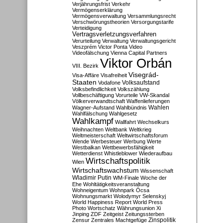
Verjährungsfrist
Verkehr
Vermögenserklärung
Vermögensverwaltung
Versammlungsrecht
Verschwörungstheorien
Versorgungstarife
Verteidigung
Vertragsverletzungsverfahren
Verurteilung
Verwaltung
Verwaltungsgericht
Veszprém
Victor Ponta
Video
Videofälschung
Vienna Capital Partners
Viktor Orbán
VIII. Bezirk
Visegrád-
Visa-Affäre
Visafreiheit
Staaten
Vodafone
Volksaufstand
Volksbefindlichkeit
Volkszählung
Vollbeschäftigung
Vorurteile
VW-Skandal
Völkerverwandtschaft
Waffenlieferungen
Wahlen
Wagner-Aufstand
Wahlbündnis
Wahlfälschung
Wahlgesetz
Wahlkampf
Wallfahrt
Wechselkurs
Weihnachten
Weltbank
Weltkrieg
Weltmeisterschaft
Weltwirtschaftsforum
Wende
Werbesteuer
Werbung
Werte
Westbalkan
Wettbewerbsfähigkeit
Wetterdienst
Whistleblower
Wiederaufbau
Wirtschaftspolitik
Wien
Wirtschaftswachstum
Wissenschaft
Wladimir Putin
WM-Finale
Woche der
Ehe
Wohltätigkeitsveranstaltung
Wohneigentum
Wohnpark Ócsa
Wohnungsmarkt
Wolodymyr Selenskyj
World Happiness Report
World Press
Photo
Wortschatz
Währungsunion
Xi
Jinping
ZDF
Zeitgeist
Zeitungssterben
Zensur
Zentrales Machtgefüge
Zinspolitik