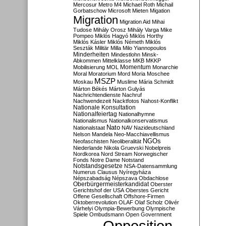
Mercosur
Metro M4
Michael Roth
Michail
Gorbatschow
Microsoft
Mieten
Migation
Migration
Migration Aid
Mihai
Tudose
Mihály Orosz
Mihály Varga
Mike
Pompeo
Miklós Hagyó
Miklós Horthy
Miklós Kásler
Miklós Németh
Miklós
Seszták
Militär
Milla
Milo Yiannopoulos
Minderheiten
Mindestlohn
Minsk-
Abkommen
Mittelklasse
MKB
MKKP
Momentum
Mobilisierung
MOL
Monarchie
Moral
Moratorium
Mord
Moria
Moschee
MSZP
Moskau
Muslime
Mária Schmidt
Márton Békés
Márton Gulyás
Nachrichtendienste
Nachruf
Nachwendezeit
Nacktfotos
Nahost-Konflikt
Nationale Konsultation
Nationalfeiertag
Nationalhymne
Nationalismus
Nationalkonservatismus
Nato
Nationalstaat
NAV
Nazideutschland
Nelson Mandela
Neo-Macchiavellismus
NGOs
Neofaschisten
Neoliberalität
Niederlande
Nikola Gruevski
Nobelpreis
Nordkorea
Nord Stream
Norwegischer
Fonds
Notre Dame
Notstand
Notstandsgesetze
NSA-Datensammlung
Numerus Clausus
Nyíregyháza
Népszabadság
Népszava
Obdachlose
Oberbürgermeisterkandidat
Oberster
Gerichtshof der USA
Oberstes Gericht
Offene Gesellschaft
Offshore-Firmen
Oktoberrevolution
OLAF
Olaf Scholz
Olivér
Várhelyi
Olympia-Bewerbung
Olympische
Spiele
Ombudsmann
Open Government
Opposition