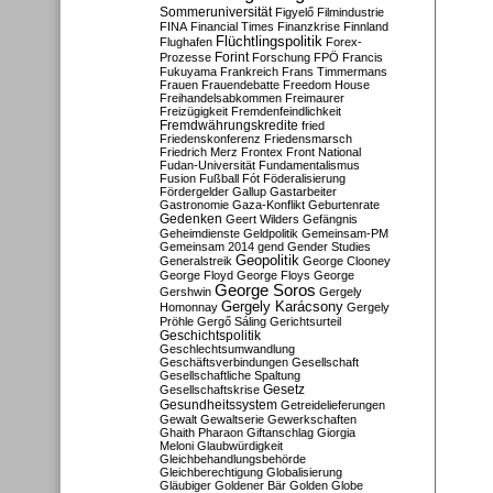
Sommeruniversität
Figyelő
Filmindustrie
FINA
Financial Times
Finanzkrise
Finnland
Flüchtlingspolitik
Flughafen
Forex-
Forint
Prozesse
Forschung
FPÖ
Francis
Fukuyama
Frankreich
Frans Timmermans
Frauen
Frauendebatte
Freedom House
Freihandelsabkommen
Freimaurer
Freizügigkeit
Fremdenfeindlichkeit
Fremdwährungskredite
fried
Friedenskonferenz
Friedensmarsch
Friedrich Merz
Frontex
Front National
Fudan-Universität
Fundamentalismus
Fusion
Fußball
Fót
Föderalisierung
Fördergelder
Gallup
Gastarbeiter
Gastronomie
Gaza-Konflikt
Geburtenrate
Gedenken
Geert Wilders
Gefängnis
Geheimdienste
Geldpolitik
Gemeinsam-PM
Gemeinsam 2014
gend
Gender Studies
Geopolitik
Generalstreik
George Clooney
George Floyd
George Floys
George
George Soros
Gershwin
Gergely
Gergely Karácsony
Homonnay
Gergely
Pröhle
Gergő Sáling
Gerichtsurteil
Geschichtspolitik
Geschlechtsumwandlung
Geschäftsverbindungen
Gesellschaft
Gesellschaftliche Spaltung
Gesetz
Gesellschaftskrise
Gesundheitssystem
Getreidelieferungen
Gewalt
Gewaltserie
Gewerkschaften
Ghaith Pharaon
Giftanschlag
Giorgia
Meloni
Glaubwürdigkeit
Gleichbehandlungsbehörde
Gleichberechtigung
Globalisierung
Gläubiger
Goldener Bär
Golden Globe