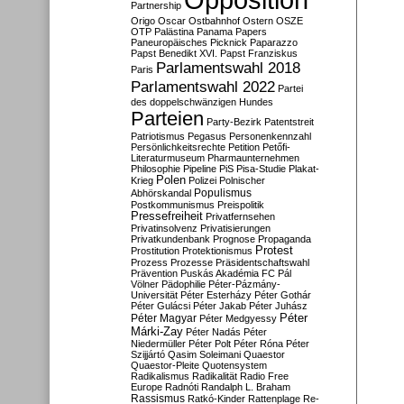
Partnership
Origo
Oscar
Ostbahnhof
Ostern
OSZE
OTP
Palästina
Panama Papers
Paneuropäisches Picknick
Paparazzo
Papst Benedikt XVI.
Papst Franziskus
Parlamentswahl 2018
Paris
Parlamentswahl 2022
Partei
des doppelschwänzigen Hundes
Parteien
Party-Bezirk
Patentstreit
Patriotismus
Pegasus
Personenkennzahl
Persönlichkeitsrechte
Petition
Petőfi-
Literaturmuseum
Pharmaunternehmen
Philosophie
Pipeline
PiS
Pisa-Studie
Plakat-
Polen
Krieg
Polizei
Polnischer
Populismus
Abhörskandal
Postkommunismus
Preispolitik
Pressefreiheit
Privatfernsehen
Privatinsolvenz
Privatisierungen
Privatkundenbank
Prognose
Propaganda
Protest
Prostitution
Protektionismus
Prozess
Prozesse
Präsidentschaftswahl
Prävention
Puskás Akadémia FC
Pál
Völner
Pädophilie
Péter-Pázmány-
Universität
Péter Esterházy
Péter Gothár
Péter Gulácsi
Péter Jakab
Péter Juhász
Péter
Péter Magyar
Péter Medgyessy
Márki-Zay
Péter Nadás
Péter
Niedermüller
Péter Polt
Péter Róna
Péter
Szijjártó
Qasim Soleimani
Quaestor
Quaestor-Pleite
Quotensystem
Radikalismus
Radikalität
Radio Free
Europe
Radnóti
Randalph L. Braham
Rassismus
Ratkó-Kinder
Rattenplage
Re-