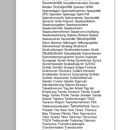
Souveränität
Sozialdemokraten
Soziale
Sozialpolitik
Medien
Spanien
SPAR
Spareinlagen
Sparmaßnahmen
Sparpolitik
SPD
Spenden
Spionage
Spirit FM
Spitzelvorwürfe
Spitzenämter
Sportpolitik
Sprache
Srđa Popović
Staatsanleihen
Staatsausgaben
Staatspräsident
Staatssekretär
Staatsstreich
Staatsunternehmen
Staatsverschuldung
Stadtentwicklung
Stafano Bottoni
Station
Steuerpolitik
Statuenstreit
Sterbehilfe
Steve Bannon
Stiftungen
Stiftungsgelder
Stimmenkauf
Strabag
Strafrecht
Strafzahlungen
Straßenblockaden
Streik
Strukturfonds
Subsidiarität
Subventionen
Subventionsprogramm
Suchoi Superjet
Synagoge
Syrien-Krieg
Syrienkrise
Syriza
Systemwandel
Szabadság tér
SZDSZ
Szebb Jövőért
Szeged
Sziget-Festival
Szilveszter Ókovács
Szilárd Demeter
Szolidaritás
Szárszó
Századvég
Székler
Székler-Autonomie
Székésféhervár
Sándor Csányi
Sándor Egervári
Säkularisierung
Sólyom Airways
Tabaklizenzen
Tag der Arbeit
Tag der
Empörung
Tamás Deutsch
Tamás Gaudi-
Nagy
Tamás Portik
Tamás Sneider
Tamás
Sulyok
Tapolca
Tarifsenkungen
TASZ
Tavares-Report
Taxiunternehmen
TEK
Terrorismus
Telekommunikation
Tesco
Theater
The New York Times
Theresa
May
Thomas Piketty
Tibor Navracsics
Tibor Szanyi
Tibor Várkonyi
Tierschutz
TISZA
Todesstrafe
Todestag
Toleranz
Tourismus
Transferzahlungen
Transformation
Transitzonen