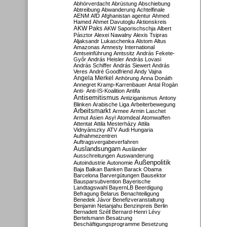
Abhörverdacht
Abrüstung
Abschiebung
Abtreibung
Abwanderung
Achtelfinale
AENM
AfD
Afghanistan
agentur
Ahmed
Hamed
Ahmet Davutoglu
Aktionskreis
AKW Paks
AKW Saporischschja
Albert
Pásztor
Alexei Nawalny
Alexis Tsipras
Aljaksandr Lukaschenka
Alstom
Altus
Amazonas
Amnesty International
Amtseinführung
Amtssitz
András Fekete-
Győr
András Heisler
András Lovasi
András Schiffer
András Siewert
András
Veres
André Goodfriend
Andy Vajna
Angela Merkel
Anhörung
Anna Donáth
Annegret Kramp-Karrenbauer
Antal Rogán
Anti-
Anti-IS-Koalition
Antifa
Antisemitismus
Antiziganismus
Antony
Blinken
Arabische Liga
Arbeiterbewegung
Arbeitsmarkt
Armee
Armin Laschet
Armut
Asien
Asyl
Atomdeal
Atomwaffen
Attentat
Attila Mesterházy
Attila
Vidnyánszky
ATV
Audi Hungaria
Aufnahmezentren
Auftragsvergabeverfahren
Auslandsungarn
Ausländer
Ausschreitungen
Auswanderung
Außenpolitik
Autoindustrie
Autonomie
Baja
Balkan
Banken
Barack Obama
Barcelona
Barvergütungen
Bausektor
Bausparsubvention
Bayerische
Landtagswahl
BayernLB
Beerdigung
Befragung
Belarus
Benachteiligung
Benedek Jávor
Benefizveranstaltung
Benjamin Netanjahu
Benzinpreis
Berlin
Bernadett Széll
Bernard-Henri Lévy
Bertelsmann
Besatzung
Beschäftigungsprogramme
Besetzung