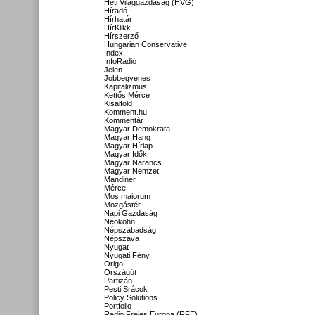
Heti Világgazdaság (HVG)
Híradó
Hírhatár
HírKlikk
Hírszerző
Hungarian Conservative
Index
InfoRádió
Jelen
Jobbegyenes
Kapitalizmus
Kettős Mérce
Kisalföld
Komment.hu
Kommentár
Magyar Demokrata
Magyar Hang
Magyar Hírlap
Magyar Idők
Magyar Narancs
Magyar Nemzet
Mandiner
Mérce
Mos maiorum
Mozgástér
Napi Gazdaság
Neokohn
Népszabadság
Népszava
Nyugat
Nyugati Fény
Origo
Országút
Partizán
Pesti Srácok
Policy Solutions
Portfolio
Radio Freies Europa (RFE)