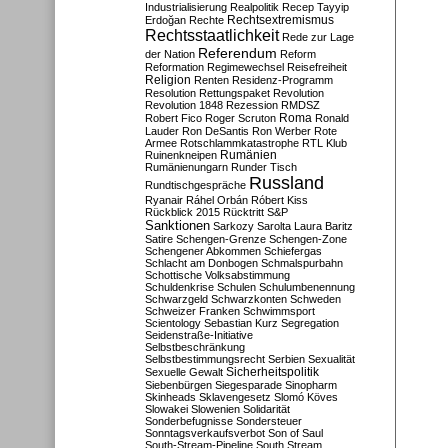
Industrialisierung
Realpolitik
Recep Tayyip
Rechtsextremismus
Erdoğan
Rechte
Rechtsstaatlichkeit
Rede zur Lage
Referendum
der Nation
Reform
Reformation
Regimewechsel
Reisefreiheit
Religion
Renten
Residenz-Programm
Resolution
Rettungspaket
Revolution
Revolution 1848
Rezession
RMDSZ
Roma
Robert Fico
Roger Scruton
Ronald
Lauder
Ron DeSantis
Ron Werber
Rote
Armee
Rotschlammkatastrophe
RTL Klub
Ruinenkneipen
Rumänien
Rumänienungarn
Runder Tisch
Russland
Rundtischgespräche
Ryanair
Ráhel Orbán
Róbert Kiss
Rückblick 2015
Rücktritt
S&P
Sanktionen
Sarkozy
Sarolta Laura Baritz
Satire
Schengen-Grenze
Schengen-Zone
Schengener Abkommen
Schiefergas
Schlacht am Donbogen
Schmalspurbahn
Schottische Volksabstimmung
Schuldenkrise
Schulen
Schulumbenennung
Schwarzgeld
Schwarzkonten
Schweden
Schweizer Franken
Schwimmsport
Scientology
Sebastian Kurz
Segregation
Seidenstraße-Initiative
Selbstbeschränkung
Selbstbestimmungsrecht
Serbien
Sexualität
Sicherheitspolitik
Sexuelle Gewalt
Siebenbürgen
Siegesparade
Sinopharm
Skinheads
Sklavengesetz
Slomó Köves
Slowakei
Slowenien
Solidarität
Sonderbefugnisse
Sondersteuer
Sonntagsverkaufsverbot
Son of Saul
South-Stream-Pipeline
South Stream