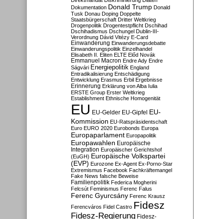
Direktmandat
Diskriminierung
Diäten
Donald Trump
Dokumentation
Donald
Tusk
Donau
Doping
Doppelte
Staatsbürgerschaft
Dritter Weltkrieg
Drogenpolitik
Drogentestpflicht
Dschihad
Dschihadismus
Dschungel
Dublin-III-
Verordnung
Dávid Vitézy
E-Card
Einwanderung
Einwanderungsdebatte
Einwanderungspolitik
Einzelhandel
Elisabeth II.
Eliten
ELTE
Előd Novák
Emmanuel Macron
Endre Ady
Endre
Energiepolitik
Ságvári
England
Entradikalisierung
Entschädigung
Entwicklung
Erasmus
Erbil
Ergebnisse
Erinnerung
Erklärung von Alba Iulia
ERSTE Group
Erster Weltkrieg
Establishment
Ethnische Homogenität
EU
EU-
EU-Gelder
EU-Gipfel
Kommission
EU-Ratspräsidentschaft
Euro
EURO 2020
Eurobonds
Europa
Europaparlament
Europapolitik
Europawahlen
Europäische
Integration
Europäischer Gerichtshof
Europäische Volkspartei
(EuGH)
(EVP)
Eurozone
Ex-Agent
Ex-Porno-Star
Extremismus
Facebook
Fachkräftemangel
Fake News
falsche Beweise
Familienpolitik
Federica Mogherini
Felcsút
Feminismus
Ferenc Falus
Ferenc Gyurcsány
Ferenc Krausz
Fidesz
Ferencváros
Fidel Castro
Fidesz-Regierung
Fidesz-