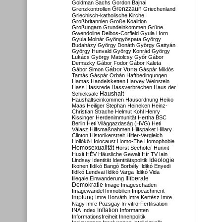
Goldman Sachs
Gordon Bajnai
Grenzzaun
Grenzkontrollen
Griechenland
Griechisch-katholische Kirche
Großbritannien
Große Koalition
Großungarn
Grundeinkommen
Grüne
Gwendoline Delbos-Corfield
Gyula Horn
Gyula Molnár
Gyöngyöspata
György
Budaházy
György Donáth
György Gattyán
György Hunvald
György Konrád
György
Lukács
György Matolcsy
Győr
Gábor
Demszky
Gábor Fodor
Gábor Kaleta
Gábor Vona
Gábor Simon
Gáspár Miklós
Tamás
Gáspár Orbán
Haftbedingungen
Hamas
Handelsketten
Harvey Weinstein
Hass
Hassrede
Hassverbrechen
Haus der
Haushalt
Schicksale
Haushaltseinkommen
Hausordnung
Heiko
Maas
Heiliger Stephan
Heineken
Heinz-
Christian Strache
Helmut Kohl
Henry
Kissinger
Herdenimmunität
Hertha BSC
Berlin
Heti Világgazdaság (HVG)
Heti
Válasz
Hilfsmaßnahmen
Hilfspaket
Hillary
Clinton
Historikerstreit
Hitler-Vergleich
Hollókő
Holocaust
Homo-Ehe
Homophobie
Homosexualität
Horst Seehofer
Hunxit
Huxit
HÉV
Häusliche Gewalt
Hír TV
Iain
Lindsay
Identität
Identitätspolitik
Ideologie
Ikonen
Ildikó Bangó Borbély
Ildikó Enyedi
Ildikó Lendvai
Ildikó Varga
Ildikó Vida
Illiberale
Illegale Einwanderung
Demokratie
Image
Imageschaden
Imagewandel
Immobilien
Impeachment
Impfung
Imre Horváth
Imre Kertész
Imre
Nagy
Imre Pozsgay
In-vitro-Fertilisation
Inflation
INA
Index
Informanten
Informationsfreiheit
Innenpolitik