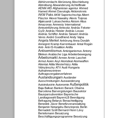
Abhörverdacht
Abrüstung
Abschiebung
Abtreibung
Abwanderung
Achtelfinale
AENM
AfD
Afghanistan
agentur
Ahmed
Hamed
Ahmet Davutoglu
Aktionskreis
AKW Paks
AKW Saporischschja
Albert
Pásztor
Alexei Nawalny
Alexis Tsipras
Aljaksandr Lukaschenka
Alstom
Altus
Amazonas
Amnesty International
Amtseinführung
Amtssitz
András Fekete-
Győr
András Heisler
András Lovasi
András Schiffer
András Siewert
András
Veres
André Goodfriend
Andy Vajna
Angela Merkel
Anhörung
Anna Donáth
Annegret Kramp-Karrenbauer
Antal Rogán
Anti-
Anti-IS-Koalition
Antifa
Antisemitismus
Antiziganismus
Antony
Blinken
Arabische Liga
Arbeiterbewegung
Arbeitsmarkt
Armee
Armin Laschet
Armut
Asien
Asyl
Atomdeal
Atomwaffen
Attentat
Attila Mesterházy
Attila
Vidnyánszky
ATV
Audi Hungaria
Aufnahmezentren
Auftragsvergabeverfahren
Auslandsungarn
Ausländer
Ausschreitungen
Auswanderung
Außenpolitik
Autoindustrie
Autonomie
Baja
Balkan
Banken
Barack Obama
Barcelona
Barvergütungen
Bausektor
Bausparsubvention
Bayerische
Landtagswahl
BayernLB
Beerdigung
Befragung
Belarus
Benachteiligung
Benedek Jávor
Benefizveranstaltung
Benjamin Netanjahu
Benzinpreis
Berlin
Bernadett Széll
Bernard-Henri Lévy
Bertelsmann
Besatzung
Beschäftigungsprogramme
Besetzung