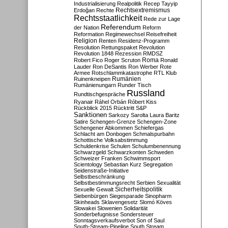
Industrialisierung
Realpolitik
Recep Tayyip
Rechtsextremismus
Erdoğan
Rechte
Rechtsstaatlichkeit
Rede zur Lage
Referendum
der Nation
Reform
Reformation
Regimewechsel
Reisefreiheit
Religion
Renten
Residenz-Programm
Resolution
Rettungspaket
Revolution
Revolution 1848
Rezession
RMDSZ
Roma
Robert Fico
Roger Scruton
Ronald
Lauder
Ron DeSantis
Ron Werber
Rote
Armee
Rotschlammkatastrophe
RTL Klub
Ruinenkneipen
Rumänien
Rumänienungarn
Runder Tisch
Russland
Rundtischgespräche
Ryanair
Ráhel Orbán
Róbert Kiss
Rückblick 2015
Rücktritt
S&P
Sanktionen
Sarkozy
Sarolta Laura Baritz
Satire
Schengen-Grenze
Schengen-Zone
Schengener Abkommen
Schiefergas
Schlacht am Donbogen
Schmalspurbahn
Schottische Volksabstimmung
Schuldenkrise
Schulen
Schulumbenennung
Schwarzgeld
Schwarzkonten
Schweden
Schweizer Franken
Schwimmsport
Scientology
Sebastian Kurz
Segregation
Seidenstraße-Initiative
Selbstbeschränkung
Selbstbestimmungsrecht
Serbien
Sexualität
Sicherheitspolitik
Sexuelle Gewalt
Siebenbürgen
Siegesparade
Sinopharm
Skinheads
Sklavengesetz
Slomó Köves
Slowakei
Slowenien
Solidarität
Sonderbefugnisse
Sondersteuer
Sonntagsverkaufsverbot
Son of Saul
South-Stream-Pipeline
South Stream