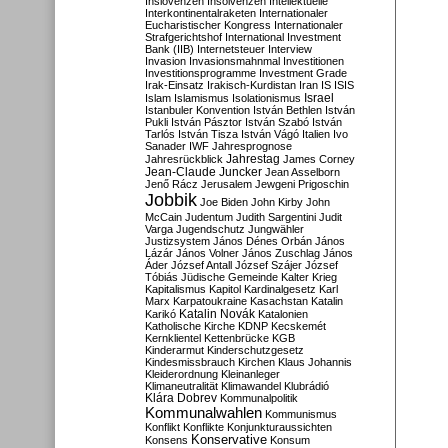
Inslovenzen
Insolvenzen
Intellektuelle
Interkontinentalraketen
Internationaler
Eucharistischer Kongress
Internationaler
Strafgerichtshof
International Investment
Bank (IIB)
Internetsteuer
Interview
Invasion
Invasionsmahnmal
Investitionen
Investitionsprogramme
Investment Grade
Irak-Einsatz
Irakisch-Kurdistan
Iran
IS
ISIS
Israel
Islam
Islamismus
Isolationismus
Istanbuler Konvention
István Bethlen
István
Pukli
István Pásztor
István Szabó
István
Tarlós
István Tisza
István Vágó
Italien
Ivo
Sanader
IWF
Jahresprognose
Jahrestag
Jahresrückblick
James Corney
Jean-Claude Juncker
Jean Asselborn
Jenő Rácz
Jerusalem
Jewgeni Prigoschin
Jobbik
Joe Biden
John Kirby
John
McCain
Judentum
Judith Sargentini
Judit
Varga
Jugendschutz
Jungwähler
Justizsystem
János Dénes Orbán
János
Lázár
János Volner
János Zuschlag
János
Áder
József Antall
József Szájer
József
Tóbiás
Jüdische Gemeinde
Kalter Krieg
Kapitalismus
Kapitol
Kardinalgesetz
Karl
Marx
Karpatoukraine
Kasachstan
Katalin
Katalin Novák
Karikó
Katalonien
Katholische Kirche
KDNP
Kecskemét
Kernklientel
Kettenbrücke
KGB
Kinderarmut
Kinderschutzgesetz
Kindesmissbrauch
Kirchen
Klaus Johannis
Kleiderordnung
Kleinanleger
Klimaneutralität
Klimawandel
Klubrádió
Klára Dobrev
Kommunalpolitik
Kommunalwahlen
Kommunismus
Konflikt
Konflikte
Konjunkturaussichten
Konservative
Konsens
Konsum