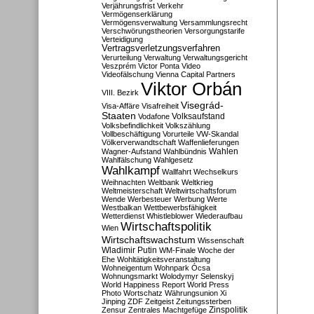
Verjährungsfrist
Verkehr
Vermögenserklärung
Vermögensverwaltung
Versammlungsrecht
Verschwörungstheorien
Versorgungstarife
Verteidigung
Vertragsverletzungsverfahren
Verurteilung
Verwaltung
Verwaltungsgericht
Veszprém
Victor Ponta
Video
Videofälschung
Vienna Capital Partners
Viktor Orbán
VIII. Bezirk
Visegrád-
Visa-Affäre
Visafreiheit
Staaten
Vodafone
Volksaufstand
Volksbefindlichkeit
Volkszählung
Vollbeschäftigung
Vorurteile
VW-Skandal
Völkerverwandtschaft
Waffenlieferungen
Wahlen
Wagner-Aufstand
Wahlbündnis
Wahlfälschung
Wahlgesetz
Wahlkampf
Wallfahrt
Wechselkurs
Weihnachten
Weltbank
Weltkrieg
Weltmeisterschaft
Weltwirtschaftsforum
Wende
Werbesteuer
Werbung
Werte
Westbalkan
Wettbewerbsfähigkeit
Wetterdienst
Whistleblower
Wiederaufbau
Wirtschaftspolitik
Wien
Wirtschaftswachstum
Wissenschaft
Wladimir Putin
WM-Finale
Woche der
Ehe
Wohltätigkeitsveranstaltung
Wohneigentum
Wohnpark Ócsa
Wohnungsmarkt
Wolodymyr Selenskyj
World Happiness Report
World Press
Photo
Wortschatz
Währungsunion
Xi
Jinping
ZDF
Zeitgeist
Zeitungssterben
Zensur
Zentrales Machtgefüge
Zinspolitik