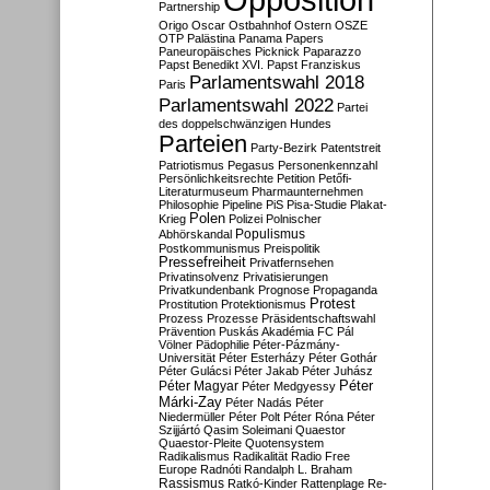
Partnership
Origo
Oscar
Ostbahnhof
Ostern
OSZE
OTP
Palästina
Panama Papers
Paneuropäisches Picknick
Paparazzo
Papst Benedikt XVI.
Papst Franziskus
Parlamentswahl 2018
Paris
Parlamentswahl 2022
Partei
des doppelschwänzigen Hundes
Parteien
Party-Bezirk
Patentstreit
Patriotismus
Pegasus
Personenkennzahl
Persönlichkeitsrechte
Petition
Petőfi-
Literaturmuseum
Pharmaunternehmen
Philosophie
Pipeline
PiS
Pisa-Studie
Plakat-
Polen
Krieg
Polizei
Polnischer
Populismus
Abhörskandal
Postkommunismus
Preispolitik
Pressefreiheit
Privatfernsehen
Privatinsolvenz
Privatisierungen
Privatkundenbank
Prognose
Propaganda
Protest
Prostitution
Protektionismus
Prozess
Prozesse
Präsidentschaftswahl
Prävention
Puskás Akadémia FC
Pál
Völner
Pädophilie
Péter-Pázmány-
Universität
Péter Esterházy
Péter Gothár
Péter Gulácsi
Péter Jakab
Péter Juhász
Péter
Péter Magyar
Péter Medgyessy
Márki-Zay
Péter Nadás
Péter
Niedermüller
Péter Polt
Péter Róna
Péter
Szijjártó
Qasim Soleimani
Quaestor
Quaestor-Pleite
Quotensystem
Radikalismus
Radikalität
Radio Free
Europe
Radnóti
Randalph L. Braham
Rassismus
Ratkó-Kinder
Rattenplage
Re-