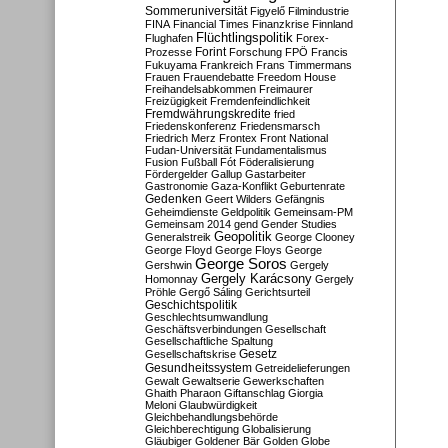
Sommeruniversität
Figyelő
Filmindustrie
FINA
Financial Times
Finanzkrise
Finnland
Flüchtlingspolitik
Flughafen
Forex-
Forint
Prozesse
Forschung
FPÖ
Francis
Fukuyama
Frankreich
Frans Timmermans
Frauen
Frauendebatte
Freedom House
Freihandelsabkommen
Freimaurer
Freizügigkeit
Fremdenfeindlichkeit
Fremdwährungskredite
fried
Friedenskonferenz
Friedensmarsch
Friedrich Merz
Frontex
Front National
Fudan-Universität
Fundamentalismus
Fusion
Fußball
Fót
Föderalisierung
Fördergelder
Gallup
Gastarbeiter
Gastronomie
Gaza-Konflikt
Geburtenrate
Gedenken
Geert Wilders
Gefängnis
Geheimdienste
Geldpolitik
Gemeinsam-PM
Gemeinsam 2014
gend
Gender Studies
Geopolitik
Generalstreik
George Clooney
George Floyd
George Floys
George
George Soros
Gershwin
Gergely
Gergely Karácsony
Homonnay
Gergely
Pröhle
Gergő Sáling
Gerichtsurteil
Geschichtspolitik
Geschlechtsumwandlung
Geschäftsverbindungen
Gesellschaft
Gesellschaftliche Spaltung
Gesetz
Gesellschaftskrise
Gesundheitssystem
Getreidelieferungen
Gewalt
Gewaltserie
Gewerkschaften
Ghaith Pharaon
Giftanschlag
Giorgia
Meloni
Glaubwürdigkeit
Gleichbehandlungsbehörde
Gleichberechtigung
Globalisierung
Gläubiger
Goldener Bär
Golden Globe