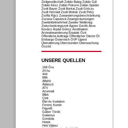
Zivilgesellschaft
Zoltán Balog
Zoltán Gál
Zoltán Kész
Zoltán Pokorni
Zoltán Spéder
Zsolt Bayer
Zsolt Borkai
Zsolt Gréczy
Zsolt Hernádi
Zsolt Molnár
Zsolt Petry
Zsófia Rácz
Zuwanderungsbeschränkung
Zuzana Čaputová
Zwangsräumungen
Zweidrittelmehrheit
Zweiter Weltkrieg
Zwischenkriegszeit
Ágnes Geréb
Ákos
Kovács
Árpád Göncz
Ásotthalom
Ärzteabwanderung
Érpatak
Ózd
Öffentliche Aufträge
Öffentlicher Dienst
Öl-
Embargo
Österreich
ÖVP
Újpest
Überalterung
Überstunden
Überwachung
Őszöd
UNSERE QUELLEN
168 Óra
24.hu
444
888
Alfahír
Átlátszó
ATV
Azonnali
Blikk
Cink
Élet és Irodalom
Ferenc Kumin
Figyelő
Gábor Török
Galamus
Gondola
Hetek
Heti Válasz