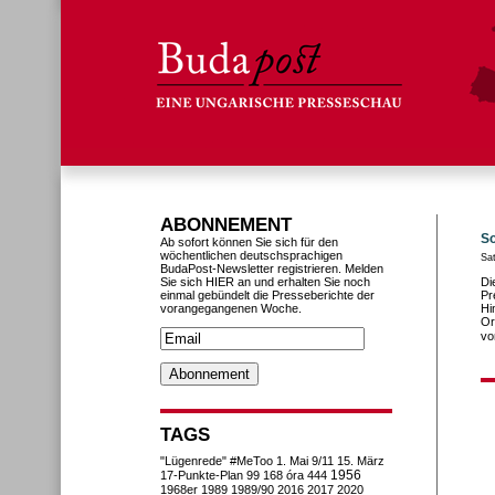
ABONNEMENT
So
Ab sofort können Sie sich für den
wöchentlichen deutschsprachigen
Sat
BudaPost-Newsletter registrieren. Melden
Sie sich HIER an und erhalten Sie noch
Di
einmal gebündelt die Presseberichte der
Pr
vorangegangenen Woche.
Hi
Or
vo
TAGS
"Lügenrede"
#MeToo
1. Mai
9/11
15. März
1956
17-Punkte-Plan
99
168 óra
444
1968er
1989
1989/90
2016
2017
2020