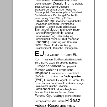
Direktmandat
Diskriminierung
Diäten
Donald Trump
Dokumentation
Donald
Tusk
Donau
Doping
Doppelte
Staatsbürgerschaft
Dritter Weltkrieg
Drogenpolitik
Drogentestpflicht
Dschihad
Dschihadismus
Dschungel
Dublin-III-
Verordnung
Dávid Vitézy
E-Card
Einwanderung
Einwanderungsdebatte
Einwanderungspolitik
Einzelhandel
Elisabeth II.
Eliten
ELTE
Előd Novák
Emmanuel Macron
Endre Ady
Endre
Energiepolitik
Ságvári
England
Entradikalisierung
Entschädigung
Entwicklung
Erasmus
Erbil
Ergebnisse
Erinnerung
Erklärung von Alba Iulia
ERSTE Group
Erster Weltkrieg
Establishment
Ethnische Homogenität
EU
EU-
EU-Gelder
EU-Gipfel
Kommission
EU-Ratspräsidentschaft
Euro
EURO 2020
Eurobonds
Europa
Europaparlament
Europapolitik
Europawahlen
Europäische
Integration
Europäischer Gerichtshof
Europäische Volkspartei
(EuGH)
(EVP)
Eurozone
Ex-Agent
Ex-Porno-Star
Extremismus
Facebook
Fachkräftemangel
Fake News
falsche Beweise
Familienpolitik
Federica Mogherini
Felcsút
Feminismus
Ferenc Falus
Ferenc Gyurcsány
Ferenc Krausz
Fidesz
Ferencváros
Fidel Castro
Fidesz-Regierung
Fidesz-