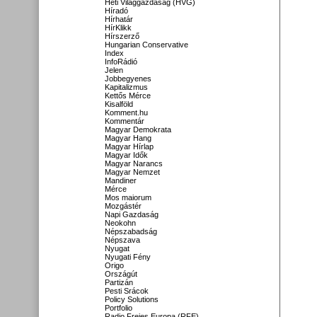
Heti Világgazdaság (HVG)
Híradó
Hírhatár
HírKlikk
Hírszerző
Hungarian Conservative
Index
InfoRádió
Jelen
Jobbegyenes
Kapitalizmus
Kettős Mérce
Kisalföld
Komment.hu
Kommentár
Magyar Demokrata
Magyar Hang
Magyar Hírlap
Magyar Idők
Magyar Narancs
Magyar Nemzet
Mandiner
Mérce
Mos maiorum
Mozgástér
Napi Gazdaság
Neokohn
Népszabadság
Népszava
Nyugat
Nyugati Fény
Origo
Országút
Partizán
Pesti Srácok
Policy Solutions
Portfolio
Radio Freies Europa (RFE)