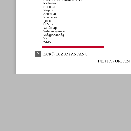
Reflektor
Reposzt
Stop.hu
Szombat
Szuverén
Telex
Új Szó
Vasárnap
Véleményvezér
Világgazdaság
VS
WMN
^
ZURÜ
CK 
ZUM 
ANFANG
DEN 
FAVORITEN 