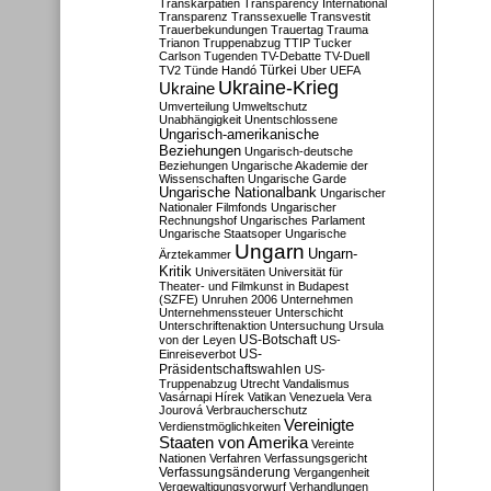
Transkarpatien
Transparency International
Transparenz
Transsexuelle
Transvestit
Trauerbekundungen
Trauertag
Trauma
Trianon
Truppenabzug
TTIP
Tucker
Carlson
Tugenden
TV-Debatte
TV-Duell
Türkei
TV2
Tünde Handó
Uber
UEFA
Ukraine-Krieg
Ukraine
Umverteilung
Umweltschutz
Unabhängigkeit
Unentschlossene
Ungarisch-amerikanische
Beziehungen
Ungarisch-deutsche
Beziehungen
Ungarische Akademie der
Wissenschaften
Ungarische Garde
Ungarische Nationalbank
Ungarischer
Nationaler Filmfonds
Ungarischer
Rechnungshof
Ungarisches Parlament
Ungarische Staatsoper
Ungarische
Ungarn
Ungarn-
Ärztekammer
Kritik
Universitäten
Universität für
Theater- und Filmkunst in Budapest
(SZFE)
Unruhen 2006
Unternehmen
Unternehmenssteuer
Unterschicht
Unterschriftenaktion
Untersuchung
Ursula
US-Botschaft
von der Leyen
US-
US-
Einreiseverbot
Präsidentschaftswahlen
US-
Truppenabzug
Utrecht
Vandalismus
Vasárnapi Hírek
Vatikan
Venezuela
Vera
Jourová
Verbraucherschutz
Vereinigte
Verdienstmöglichkeiten
Staaten von Amerika
Vereinte
Nationen
Verfahren
Verfassungsgericht
Verfassungsänderung
Vergangenheit
Vergewaltigungsvorwurf
Verhandlungen