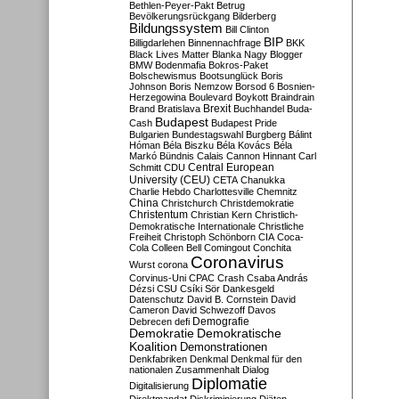
Bethlen-Peyer-Pakt
Betrug
Bevölkerungsrückgang
Bilderberg
Bildungssystem
Bill Clinton
BIP
Billigdarlehen
Binnennachfrage
BKK
Black Lives Matter
Blanka Nagy
Blogger
BMW
Bodenmafia
Bokros-Paket
Bolschewismus
Bootsunglück
Boris
Johnson
Boris Nemzow
Borsod 6
Bosnien-
Herzegowina
Boulevard
Boykott
Braindrain
Brexit
Brand
Bratislava
Buchhandel
Buda-
Budapest
Cash
Budapest Pride
Bulgarien
Bundestagswahl
Burgberg
Bálint
Hóman
Béla Biszku
Béla Kovács
Béla
Markó
Bündnis
Calais
Cannon Hinnant
Carl
Central European
Schmitt
CDU
University (CEU)
CETA
Chanukka
Charlie Hebdo
Charlottesville
Chemnitz
China
Christchurch
Christdemokratie
Christentum
Christian Kern
Christlich-
Demokratische Internationale
Christliche
Freiheit
Christoph Schönborn
CIA
Coca-
Cola
Colleen Bell
Comingout
Conchita
Coronavirus
Wurst
corona
Corvinus-Uni
CPAC
Crash
Csaba András
Dézsi
CSU
Csíki Sör
Dankesgeld
Datenschutz
David B. Cornstein
David
Cameron
David Schwezoff
Davos
Demografie
Debrecen
defi
Demokratie
Demokratische
Koalition
Demonstrationen
Denkfabriken
Denkmal
Denkmal für den
nationalen Zusammenhalt
Dialog
Diplomatie
Digitalisierung