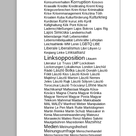
Korruption
Konsumverhalten
Kosovo
Krawalle
Kredite
Kreditrating
Kreml
Krieg
Kriegsverbrechen
Krim-Krise
Kriminalität
Krise
Krisenmanagement
Krisztina Tóth
Kulturkrieg
Kroatien
Kuba
Kulturförderung
Kurdistan
Kurie
kuruc.info
Kyrill
Käfighaltung
Kék Pont
Kötcse
Ladenschließungen
Lajos Bokros
Lajos Rig
Lajos Simicska
Landwirtschaft
lebenslange Haft
Lebensmittel
Lebensmittelqualität
Lehrkräfte
Lehrplan
LGBTQ
Leichtathletik-WM
Lenin
LIBE
Liberale
Liberalismus
Libri
Libyen
Li
Linksallianz
Keqiang
Linke
Linksopposition
Litauen
Literatur
Liz Truss
LMP
Lockdown
Lockerungen
Lokalismus
London
Lánchíd
Rádió
László Botka
László Donáth
László
Földi
László Kiss
László Kövér
László
Majtényi
László Marton
László Nemes
Jeles
László Rajk
László Sólyom
László
Löhne
Toroczkai
László Trócsányi
Macht
Machtkampf
Mafiastaat
Magda Kósa-
Kovács
Magna Charta
Magyar Krónika
Magyar Nemzet
Magyar Posta
Magyar
Telekom
Mahnmal
Maidan
Makkabiade
MAL
MALÉV
Manfred Weber
Manipulation
Marine Le Pen
Mark Rutte
Marktdogmen
Martin Reinke
Martin Schulz
Massaker in
Kenia
Masseneinwanderung
Mateusz
Morawiecki
Matteo Renzi
Matteo Salvini
Mautgebühren
Mazedonien
Mazsihisz
Medien
Meinungsfreiheit
Meinungsumfrage
Menschenhandel
Menschenrechte
Menschenschmuggel