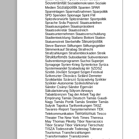
Souveränität
Sozialdemokraten
Soziale
Sozialpolitik
Medien
Spanien
SPAR
Spareinlagen
Sparmaßnahmen
Sparpolitik
SPD
Spenden
Spionage
Spirit FM
Spitzelvorwürfe
Spitzenämter
Sportpolitik
Sprache
Srđa Popović
Staatsanleihen
Staatsausgaben
Staatspräsident
Staatssekretär
Staatsstreich
Staatsunternehmen
Staatsverschuldung
Stadtentwicklung
Stafano Bottoni
Station
Steuerpolitik
Statuenstreit
Sterbehilfe
Steve Bannon
Stiftungen
Stiftungsgelder
Stimmenkauf
Strabag
Strafrecht
Strafzahlungen
Straßenblockaden
Streik
Strukturfonds
Subsidiarität
Subventionen
Subventionsprogramm
Suchoi Superjet
Synagoge
Syrien-Krieg
Syrienkrise
Syriza
Systemwandel
Szabadság tér
SZDSZ
Szebb Jövőért
Szeged
Sziget-Festival
Szilveszter Ókovács
Szilárd Demeter
Szolidaritás
Szárszó
Századvég
Székler
Székler-Autonomie
Székésféhervár
Sándor Csányi
Sándor Egervári
Säkularisierung
Sólyom Airways
Tabaklizenzen
Tag der Arbeit
Tag der
Empörung
Tamás Deutsch
Tamás Gaudi-
Nagy
Tamás Portik
Tamás Sneider
Tamás
Sulyok
Tapolca
Tarifsenkungen
TASZ
Tavares-Report
Taxiunternehmen
TEK
Terrorismus
Telekommunikation
Tesco
Theater
The New York Times
Theresa
May
Thomas Piketty
Tibor Navracsics
Tibor Szanyi
Tibor Várkonyi
Tierschutz
TISZA
Todesstrafe
Todestag
Toleranz
Tourismus
Transferzahlungen
Transformation
Transitzonen