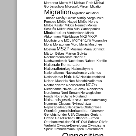
Mercosur
Metro M4
Michael Roth
Michail
Gorbatschow
Microsoft
Mieten
Migation
Migration
Migration Aid
Mihai
Tudose
Mihály Orosz
Mihály Varga
Mike
Pompeo
Miklós Hagyó
Miklós Horthy
Miklós Kásler
Miklós Németh
Miklós
Seszták
Militär
Milla
Milo Yiannopoulos
Minderheiten
Mindestlohn
Minsk-
Abkommen
Mittelklasse
MKB
MKKP
Momentum
Mobilisierung
MOL
Monarchie
Moral
Moratorium
Mord
Moria
Moschee
MSZP
Moskau
Muslime
Mária Schmidt
Márton Békés
Márton Gulyás
Nachrichtendienste
Nachruf
Nachwendezeit
Nacktfotos
Nahost-Konflikt
Nationale Konsultation
Nationalfeiertag
Nationalhymne
Nationalismus
Nationalkonservatismus
Nato
Nationalstaat
NAV
Nazideutschland
Nelson Mandela
Neo-Macchiavellismus
NGOs
Neofaschisten
Neoliberalität
Niederlande
Nikola Gruevski
Nobelpreis
Nordkorea
Nord Stream
Norwegischer
Fonds
Notre Dame
Notstand
Notstandsgesetze
NSA-Datensammlung
Numerus Clausus
Nyíregyháza
Népszabadság
Népszava
Obdachlose
Oberbürgermeisterkandidat
Oberster
Gerichtshof der USA
Oberstes Gericht
Offene Gesellschaft
Offshore-Firmen
Oktoberrevolution
OLAF
Olaf Scholz
Olivér
Várhelyi
Olympia-Bewerbung
Olympische
Spiele
Ombudsmann
Open Government
Opposition