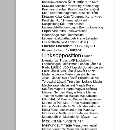
Korruption
Konsumverhalten
Kosovo
Krawalle
Kredite
Kreditrating
Kreml
Krieg
Kriegsverbrechen
Krim-Krise
Kriminalität
Krise
Krisenmanagement
Krisztina Tóth
Kulturkrieg
Kroatien
Kuba
Kulturförderung
Kurdistan
Kurie
kuruc.info
Kyrill
Käfighaltung
Kék Pont
Kötcse
Ladenschließungen
Lajos Bokros
Lajos Rig
Lajos Simicska
Landwirtschaft
lebenslange Haft
Lebensmittel
Lebensmittelqualität
Lehrkräfte
Lehrplan
LGBTQ
Leichtathletik-WM
Lenin
LIBE
Liberale
Liberalismus
Libri
Libyen
Li
Linksallianz
Keqiang
Linke
Linksopposition
Litauen
Literatur
Liz Truss
LMP
Lockdown
Lockerungen
Lokalismus
London
Lánchíd
Rádió
László Botka
László Donáth
László
Földi
László Kiss
László Kövér
László
Majtényi
László Marton
László Nemes
Jeles
László Rajk
László Sólyom
László
Löhne
Toroczkai
László Trócsányi
Macht
Machtkampf
Mafiastaat
Magda Kósa-
Kovács
Magna Charta
Magyar Krónika
Magyar Nemzet
Magyar Posta
Magyar
Telekom
Mahnmal
Maidan
Makkabiade
MAL
MALÉV
Manfred Weber
Manipulation
Marine Le Pen
Mark Rutte
Marktdogmen
Martin Reinke
Martin Schulz
Massaker in
Kenia
Masseneinwanderung
Mateusz
Morawiecki
Matteo Renzi
Matteo Salvini
Mautgebühren
Mazedonien
Mazsihisz
Medien
Meinungsfreiheit
Meinungsumfrage
Menschenhandel
Menschenrechte
Menschenschmuggel