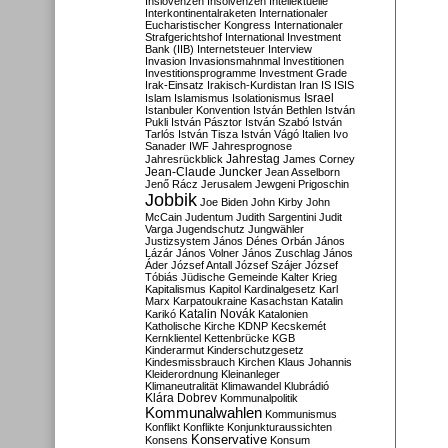
Inslovenzen
Insolvenzen
Intellektuelle
Interkontinentalraketen
Internationaler
Eucharistischer Kongress
Internationaler
Strafgerichtshof
International Investment
Bank (IIB)
Internetsteuer
Interview
Invasion
Invasionsmahnmal
Investitionen
Investitionsprogramme
Investment Grade
Irak-Einsatz
Irakisch-Kurdistan
Iran
IS
ISIS
Israel
Islam
Islamismus
Isolationismus
Istanbuler Konvention
István Bethlen
István
Pukli
István Pásztor
István Szabó
István
Tarlós
István Tisza
István Vágó
Italien
Ivo
Sanader
IWF
Jahresprognose
Jahrestag
Jahresrückblick
James Corney
Jean-Claude Juncker
Jean Asselborn
Jenő Rácz
Jerusalem
Jewgeni Prigoschin
Jobbik
Joe Biden
John Kirby
John
McCain
Judentum
Judith Sargentini
Judit
Varga
Jugendschutz
Jungwähler
Justizsystem
János Dénes Orbán
János
Lázár
János Volner
János Zuschlag
János
Áder
József Antall
József Szájer
József
Tóbiás
Jüdische Gemeinde
Kalter Krieg
Kapitalismus
Kapitol
Kardinalgesetz
Karl
Marx
Karpatoukraine
Kasachstan
Katalin
Katalin Novák
Karikó
Katalonien
Katholische Kirche
KDNP
Kecskemét
Kernklientel
Kettenbrücke
KGB
Kinderarmut
Kinderschutzgesetz
Kindesmissbrauch
Kirchen
Klaus Johannis
Kleiderordnung
Kleinanleger
Klimaneutralität
Klimawandel
Klubrádió
Klára Dobrev
Kommunalpolitik
Kommunalwahlen
Kommunismus
Konflikt
Konflikte
Konjunkturaussichten
Konservative
Konsens
Konsum