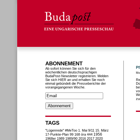
ABONNEMENT
Pf
Ab sofort können Sie sich für den
wöchentlichen deutschsprachigen
Mo
BudaPost-Newsletter registrieren. Melden
Sie sich HIER an und erhalten Sie noch
Re
einmal gebündelt die Presseberichte der
Do
vorangegangenen Woche.
be
vo
Wo
zu
TAGS
"Lügenrede"
#MeToo
1. Mai
9/11
15. März
1956
17-Punkte-Plan
99
168 óra
444
1968er
1989
1989/90
2016
2017
2020