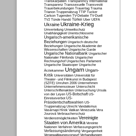
Transkarpatien
Transparency International
Transparenz
Transsexuelle
Transvestit
Trauerbekundungen
Trauertag
Trauma
Trianon
Truppenabzug
TTIP
Tucker
Carlson
Tugenden
TV-Debatte
TV-Duell
Türkei
TV2
Tünde Handó
Uber
UEFA
Ukraine-Krieg
Ukraine
Umverteilung
Umweltschutz
Unabhängigkeit
Unentschlossene
Ungarisch-amerikanische
Beziehungen
Ungarisch-deutsche
Beziehungen
Ungarische Akademie der
Wissenschaften
Ungarische Garde
Ungarische Nationalbank
Ungarischer
Nationaler Filmfonds
Ungarischer
Rechnungshof
Ungarisches Parlament
Ungarische Staatsoper
Ungarische
Ungarn
Ungarn-
Ärztekammer
Kritik
Universitäten
Universität für
Theater- und Filmkunst in Budapest
(SZFE)
Unruhen 2006
Unternehmen
Unternehmenssteuer
Unterschicht
Unterschriftenaktion
Untersuchung
Ursula
US-Botschaft
von der Leyen
US-
US-
Einreiseverbot
Präsidentschaftswahlen
US-
Truppenabzug
Utrecht
Vandalismus
Vasárnapi Hírek
Vatikan
Venezuela
Vera
Jourová
Verbraucherschutz
Vereinigte
Verdienstmöglichkeiten
Staaten von Amerika
Vereinte
Nationen
Verfahren
Verfassungsgericht
Verfassungsänderung
Vergangenheit
Vergewaltigungsvorwurf
Verhandlungen