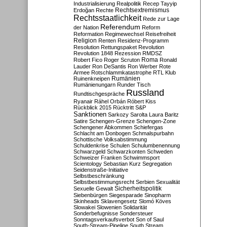
Industrialisierung
Realpolitik
Recep Tayyip
Rechtsextremismus
Erdoğan
Rechte
Rechtsstaatlichkeit
Rede zur Lage
Referendum
der Nation
Reform
Reformation
Regimewechsel
Reisefreiheit
Religion
Renten
Residenz-Programm
Resolution
Rettungspaket
Revolution
Revolution 1848
Rezession
RMDSZ
Roma
Robert Fico
Roger Scruton
Ronald
Lauder
Ron DeSantis
Ron Werber
Rote
Armee
Rotschlammkatastrophe
RTL Klub
Ruinenkneipen
Rumänien
Rumänienungarn
Runder Tisch
Russland
Rundtischgespräche
Ryanair
Ráhel Orbán
Róbert Kiss
Rückblick 2015
Rücktritt
S&P
Sanktionen
Sarkozy
Sarolta Laura Baritz
Satire
Schengen-Grenze
Schengen-Zone
Schengener Abkommen
Schiefergas
Schlacht am Donbogen
Schmalspurbahn
Schottische Volksabstimmung
Schuldenkrise
Schulen
Schulumbenennung
Schwarzgeld
Schwarzkonten
Schweden
Schweizer Franken
Schwimmsport
Scientology
Sebastian Kurz
Segregation
Seidenstraße-Initiative
Selbstbeschränkung
Selbstbestimmungsrecht
Serbien
Sexualität
Sicherheitspolitik
Sexuelle Gewalt
Siebenbürgen
Siegesparade
Sinopharm
Skinheads
Sklavengesetz
Slomó Köves
Slowakei
Slowenien
Solidarität
Sonderbefugnisse
Sondersteuer
Sonntagsverkaufsverbot
Son of Saul
South-Stream-Pipeline
South Stream