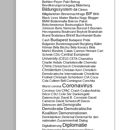
Bethlen-Peyer-Pakt
Betrug
Bevölkerungsrückgang
Bilderberg
Bildungssystem
Bill Clinton
BIP
Billigdarlehen
Binnennachfrage
BKK
Black Lives Matter
Blanka Nagy
Blogger
BMW
Bodenmafia
Bokros-Paket
Bolschewismus
Bootsunglück
Boris
Johnson
Boris Nemzow
Borsod 6
Bosnien-
Herzegowina
Boulevard
Boykott
Braindrain
Brexit
Brand
Bratislava
Buchhandel
Buda-
Budapest
Cash
Budapest Pride
Bulgarien
Bundestagswahl
Burgberg
Bálint
Hóman
Béla Biszku
Béla Kovács
Béla
Markó
Bündnis
Calais
Cannon Hinnant
Carl
Central European
Schmitt
CDU
University (CEU)
CETA
Chanukka
Charlie Hebdo
Charlottesville
Chemnitz
China
Christchurch
Christdemokratie
Christentum
Christian Kern
Christlich-
Demokratische Internationale
Christliche
Freiheit
Christoph Schönborn
CIA
Coca-
Cola
Colleen Bell
Comingout
Conchita
Coronavirus
Wurst
corona
Corvinus-Uni
CPAC
Crash
Csaba András
Dézsi
CSU
Csíki Sör
Dankesgeld
Datenschutz
David B. Cornstein
David
Cameron
David Schwezoff
Davos
Demografie
Debrecen
defi
Demokratie
Demokratische
Koalition
Demonstrationen
Denkfabriken
Denkmal
Denkmal für den
nationalen Zusammenhalt
Dialog
Diplomatie
Digitalisierung