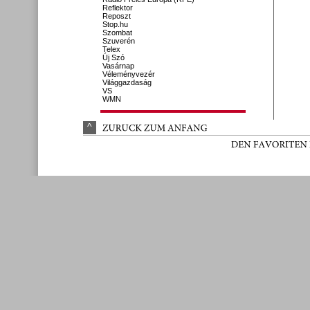
Reflektor
Reposzt
Stop.hu
Szombat
Szuverén
Telex
Új Szó
Vasárnap
Véleményvezér
Világgazdaság
VS
WMN
^
ZURÜ
CK 
ZUM 
ANFANG
DEN 
FAVORITEN 