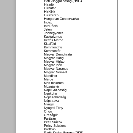
Heti Világgazdaság (HVG)
Híradó
Hírhatár
HírKlikk
Hírszerző
Hungarian Conservative
Index
InfoRádió
Jelen
Jobbegyenes
Kapitalizmus
Kettős Mérce
Kisalföld
Komment.hu
Kommentár
Magyar Demokrata
Magyar Hang
Magyar Hírlap
Magyar Idők
Magyar Narancs
Magyar Nemzet
Mandiner
Mérce
Mos maiorum
Mozgástér
Napi Gazdaság
Neokohn
Népszabadság
Népszava
Nyugat
Nyugati Fény
Origo
Országút
Partizán
Pesti Srácok
Policy Solutions
Portfolio
Radio Freies Europa (RFE)