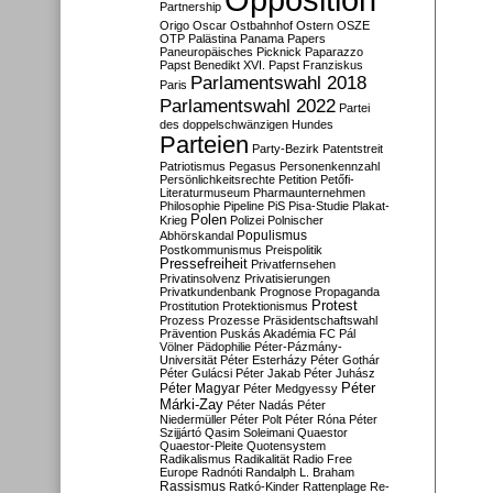
Partnership
Origo
Oscar
Ostbahnhof
Ostern
OSZE
OTP
Palästina
Panama Papers
Paneuropäisches Picknick
Paparazzo
Papst Benedikt XVI.
Papst Franziskus
Parlamentswahl 2018
Paris
Parlamentswahl 2022
Partei
des doppelschwänzigen Hundes
Parteien
Party-Bezirk
Patentstreit
Patriotismus
Pegasus
Personenkennzahl
Persönlichkeitsrechte
Petition
Petőfi-
Literaturmuseum
Pharmaunternehmen
Philosophie
Pipeline
PiS
Pisa-Studie
Plakat-
Polen
Krieg
Polizei
Polnischer
Populismus
Abhörskandal
Postkommunismus
Preispolitik
Pressefreiheit
Privatfernsehen
Privatinsolvenz
Privatisierungen
Privatkundenbank
Prognose
Propaganda
Protest
Prostitution
Protektionismus
Prozess
Prozesse
Präsidentschaftswahl
Prävention
Puskás Akadémia FC
Pál
Völner
Pädophilie
Péter-Pázmány-
Universität
Péter Esterházy
Péter Gothár
Péter Gulácsi
Péter Jakab
Péter Juhász
Péter
Péter Magyar
Péter Medgyessy
Márki-Zay
Péter Nadás
Péter
Niedermüller
Péter Polt
Péter Róna
Péter
Szijjártó
Qasim Soleimani
Quaestor
Quaestor-Pleite
Quotensystem
Radikalismus
Radikalität
Radio Free
Europe
Radnóti
Randalph L. Braham
Rassismus
Ratkó-Kinder
Rattenplage
Re-