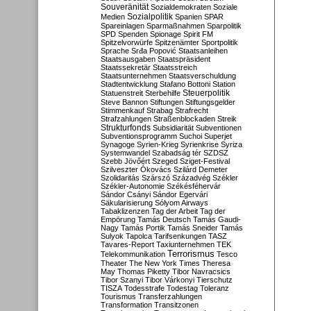
Souveränität
Sozialdemokraten
Soziale
Sozialpolitik
Medien
Spanien
SPAR
Spareinlagen
Sparmaßnahmen
Sparpolitik
SPD
Spenden
Spionage
Spirit FM
Spitzelvorwürfe
Spitzenämter
Sportpolitik
Sprache
Srđa Popović
Staatsanleihen
Staatsausgaben
Staatspräsident
Staatssekretär
Staatsstreich
Staatsunternehmen
Staatsverschuldung
Stadtentwicklung
Stafano Bottoni
Station
Steuerpolitik
Statuenstreit
Sterbehilfe
Steve Bannon
Stiftungen
Stiftungsgelder
Stimmenkauf
Strabag
Strafrecht
Strafzahlungen
Straßenblockaden
Streik
Strukturfonds
Subsidiarität
Subventionen
Subventionsprogramm
Suchoi Superjet
Synagoge
Syrien-Krieg
Syrienkrise
Syriza
Systemwandel
Szabadság tér
SZDSZ
Szebb Jövőért
Szeged
Sziget-Festival
Szilveszter Ókovács
Szilárd Demeter
Szolidaritás
Szárszó
Századvég
Székler
Székler-Autonomie
Székésféhervár
Sándor Csányi
Sándor Egervári
Säkularisierung
Sólyom Airways
Tabaklizenzen
Tag der Arbeit
Tag der
Empörung
Tamás Deutsch
Tamás Gaudi-
Nagy
Tamás Portik
Tamás Sneider
Tamás
Sulyok
Tapolca
Tarifsenkungen
TASZ
Tavares-Report
Taxiunternehmen
TEK
Terrorismus
Telekommunikation
Tesco
Theater
The New York Times
Theresa
May
Thomas Piketty
Tibor Navracsics
Tibor Szanyi
Tibor Várkonyi
Tierschutz
TISZA
Todesstrafe
Todestag
Toleranz
Tourismus
Transferzahlungen
Transformation
Transitzonen