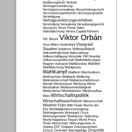
Verjährungsfrist
Verkehr
Vermögenserklärung
Vermögensverwaltung
Versammlungsrecht
Verschwörungstheorien
Versorgungstarife
Verteidigung
Vertragsverletzungsverfahren
Verurteilung
Verwaltung
Verwaltungsgericht
Veszprém
Victor Ponta
Video
Videofälschung
Vienna Capital Partners
Viktor Orbán
VIII. Bezirk
Visegrád-
Visa-Affäre
Visafreiheit
Staaten
Vodafone
Volksaufstand
Volksbefindlichkeit
Volkszählung
Vollbeschäftigung
Vorurteile
VW-Skandal
Völkerverwandtschaft
Waffenlieferungen
Wahlen
Wagner-Aufstand
Wahlbündnis
Wahlfälschung
Wahlgesetz
Wahlkampf
Wallfahrt
Wechselkurs
Weihnachten
Weltbank
Weltkrieg
Weltmeisterschaft
Weltwirtschaftsforum
Wende
Werbesteuer
Werbung
Werte
Westbalkan
Wettbewerbsfähigkeit
Wetterdienst
Whistleblower
Wiederaufbau
Wirtschaftspolitik
Wien
Wirtschaftswachstum
Wissenschaft
Wladimir Putin
WM-Finale
Woche der
Ehe
Wohltätigkeitsveranstaltung
Wohneigentum
Wohnpark Ócsa
Wohnungsmarkt
Wolodymyr Selenskyj
World Happiness Report
World Press
Photo
Wortschatz
Währungsunion
Xi
Jinping
ZDF
Zeitgeist
Zeitungssterben
Zensur
Zentrales Machtgefüge
Zinspolitik