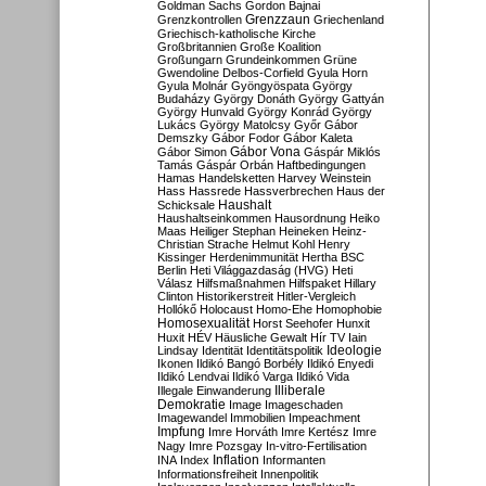
Goldman Sachs
Gordon Bajnai
Grenzzaun
Grenzkontrollen
Griechenland
Griechisch-katholische Kirche
Großbritannien
Große Koalition
Großungarn
Grundeinkommen
Grüne
Gwendoline Delbos-Corfield
Gyula Horn
Gyula Molnár
Gyöngyöspata
György
Budaházy
György Donáth
György Gattyán
György Hunvald
György Konrád
György
Lukács
György Matolcsy
Győr
Gábor
Demszky
Gábor Fodor
Gábor Kaleta
Gábor Vona
Gábor Simon
Gáspár Miklós
Tamás
Gáspár Orbán
Haftbedingungen
Hamas
Handelsketten
Harvey Weinstein
Hass
Hassrede
Hassverbrechen
Haus der
Haushalt
Schicksale
Haushaltseinkommen
Hausordnung
Heiko
Maas
Heiliger Stephan
Heineken
Heinz-
Christian Strache
Helmut Kohl
Henry
Kissinger
Herdenimmunität
Hertha BSC
Berlin
Heti Világgazdaság (HVG)
Heti
Válasz
Hilfsmaßnahmen
Hilfspaket
Hillary
Clinton
Historikerstreit
Hitler-Vergleich
Hollókő
Holocaust
Homo-Ehe
Homophobie
Homosexualität
Horst Seehofer
Hunxit
Huxit
HÉV
Häusliche Gewalt
Hír TV
Iain
Lindsay
Identität
Identitätspolitik
Ideologie
Ikonen
Ildikó Bangó Borbély
Ildikó Enyedi
Ildikó Lendvai
Ildikó Varga
Ildikó Vida
Illiberale
Illegale Einwanderung
Demokratie
Image
Imageschaden
Imagewandel
Immobilien
Impeachment
Impfung
Imre Horváth
Imre Kertész
Imre
Nagy
Imre Pozsgay
In-vitro-Fertilisation
Inflation
INA
Index
Informanten
Informationsfreiheit
Innenpolitik