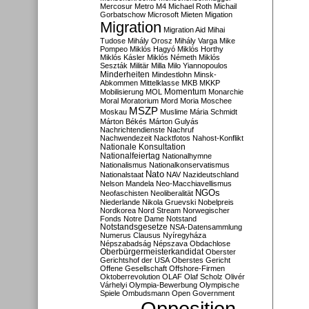
Mercosur
Metro M4
Michael Roth
Michail
Gorbatschow
Microsoft
Mieten
Migation
Migration
Migration Aid
Mihai
Tudose
Mihály Orosz
Mihály Varga
Mike
Pompeo
Miklós Hagyó
Miklós Horthy
Miklós Kásler
Miklós Németh
Miklós
Seszták
Militär
Milla
Milo Yiannopoulos
Minderheiten
Mindestlohn
Minsk-
Abkommen
Mittelklasse
MKB
MKKP
Momentum
Mobilisierung
MOL
Monarchie
Moral
Moratorium
Mord
Moria
Moschee
MSZP
Moskau
Muslime
Mária Schmidt
Márton Békés
Márton Gulyás
Nachrichtendienste
Nachruf
Nachwendezeit
Nacktfotos
Nahost-Konflikt
Nationale Konsultation
Nationalfeiertag
Nationalhymne
Nationalismus
Nationalkonservatismus
Nato
Nationalstaat
NAV
Nazideutschland
Nelson Mandela
Neo-Macchiavellismus
NGOs
Neofaschisten
Neoliberalität
Niederlande
Nikola Gruevski
Nobelpreis
Nordkorea
Nord Stream
Norwegischer
Fonds
Notre Dame
Notstand
Notstandsgesetze
NSA-Datensammlung
Numerus Clausus
Nyíregyháza
Népszabadság
Népszava
Obdachlose
Oberbürgermeisterkandidat
Oberster
Gerichtshof der USA
Oberstes Gericht
Offene Gesellschaft
Offshore-Firmen
Oktoberrevolution
OLAF
Olaf Scholz
Olivér
Várhelyi
Olympia-Bewerbung
Olympische
Spiele
Ombudsmann
Open Government
Opposition