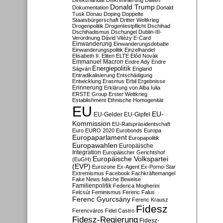
Direktmandat
Diskriminierung
Diäten
Donald Trump
Dokumentation
Donald
Tusk
Donau
Doping
Doppelte
Staatsbürgerschaft
Dritter Weltkrieg
Drogenpolitik
Drogentestpflicht
Dschihad
Dschihadismus
Dschungel
Dublin-III-
Verordnung
Dávid Vitézy
E-Card
Einwanderung
Einwanderungsdebatte
Einwanderungspolitik
Einzelhandel
Elisabeth II.
Eliten
ELTE
Előd Novák
Emmanuel Macron
Endre Ady
Endre
Energiepolitik
Ságvári
England
Entradikalisierung
Entschädigung
Entwicklung
Erasmus
Erbil
Ergebnisse
Erinnerung
Erklärung von Alba Iulia
ERSTE Group
Erster Weltkrieg
Establishment
Ethnische Homogenität
EU
EU-
EU-Gelder
EU-Gipfel
Kommission
EU-Ratspräsidentschaft
Euro
EURO 2020
Eurobonds
Europa
Europaparlament
Europapolitik
Europawahlen
Europäische
Integration
Europäischer Gerichtshof
Europäische Volkspartei
(EuGH)
(EVP)
Eurozone
Ex-Agent
Ex-Porno-Star
Extremismus
Facebook
Fachkräftemangel
Fake News
falsche Beweise
Familienpolitik
Federica Mogherini
Felcsút
Feminismus
Ferenc Falus
Ferenc Gyurcsány
Ferenc Krausz
Fidesz
Ferencváros
Fidel Castro
Fidesz-Regierung
Fidesz-