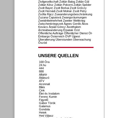
Zivilgesellschaft
Zoltán Balog
Zoltán Gál
Zoltán Kész
Zoltán Pokorni
Zoltán Spéder
Zsolt Bayer
Zsolt Borkai
Zsolt Gréczy
Zsolt Hernádi
Zsolt Molnár
Zsolt Petry
Zsófia Rácz
Zuwanderungsbeschränkung
Zuzana Čaputová
Zwangsräumungen
Zweidrittelmehrheit
Zweiter Weltkrieg
Zwischenkriegszeit
Ágnes Geréb
Ákos
Kovács
Árpád Göncz
Ásotthalom
Ärzteabwanderung
Érpatak
Ózd
Öffentliche Aufträge
Öffentlicher Dienst
Öl-
Embargo
Österreich
ÖVP
Újpest
Überalterung
Überstunden
Überwachung
Őszöd
UNSERE QUELLEN
168 Óra
24.hu
444
888
Alfahír
Átlátszó
ATV
Azonnali
Blikk
Cink
Élet és Irodalom
Ferenc Kumin
Figyelő
Gábor Török
Galamus
Gondola
Hetek
Heti Válasz