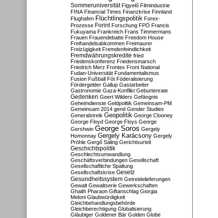
Sommeruniversität
Figyelő
Filmindustrie
FINA
Financial Times
Finanzkrise
Finnland
Flüchtlingspolitik
Flughafen
Forex-
Forint
Prozesse
Forschung
FPÖ
Francis
Fukuyama
Frankreich
Frans Timmermans
Frauen
Frauendebatte
Freedom House
Freihandelsabkommen
Freimaurer
Freizügigkeit
Fremdenfeindlichkeit
Fremdwährungskredite
fried
Friedenskonferenz
Friedensmarsch
Friedrich Merz
Frontex
Front National
Fudan-Universität
Fundamentalismus
Fusion
Fußball
Fót
Föderalisierung
Fördergelder
Gallup
Gastarbeiter
Gastronomie
Gaza-Konflikt
Geburtenrate
Gedenken
Geert Wilders
Gefängnis
Geheimdienste
Geldpolitik
Gemeinsam-PM
Gemeinsam 2014
gend
Gender Studies
Geopolitik
Generalstreik
George Clooney
George Floyd
George Floys
George
George Soros
Gershwin
Gergely
Gergely Karácsony
Homonnay
Gergely
Pröhle
Gergő Sáling
Gerichtsurteil
Geschichtspolitik
Geschlechtsumwandlung
Geschäftsverbindungen
Gesellschaft
Gesellschaftliche Spaltung
Gesetz
Gesellschaftskrise
Gesundheitssystem
Getreidelieferungen
Gewalt
Gewaltserie
Gewerkschaften
Ghaith Pharaon
Giftanschlag
Giorgia
Meloni
Glaubwürdigkeit
Gleichbehandlungsbehörde
Gleichberechtigung
Globalisierung
Gläubiger
Goldener Bär
Golden Globe