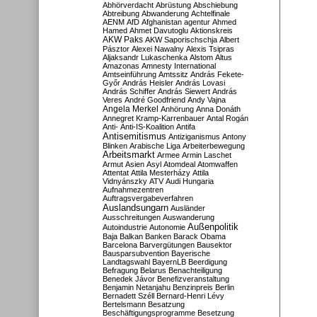
Abhörverdacht
Abrüstung
Abschiebung
Abtreibung
Abwanderung
Achtelfinale
AENM
AfD
Afghanistan
agentur
Ahmed
Hamed
Ahmet Davutoglu
Aktionskreis
AKW Paks
AKW Saporischschja
Albert
Pásztor
Alexei Nawalny
Alexis Tsipras
Aljaksandr Lukaschenka
Alstom
Altus
Amazonas
Amnesty International
Amtseinführung
Amtssitz
András Fekete-
Győr
András Heisler
András Lovasi
András Schiffer
András Siewert
András
Veres
André Goodfriend
Andy Vajna
Angela Merkel
Anhörung
Anna Donáth
Annegret Kramp-Karrenbauer
Antal Rogán
Anti-
Anti-IS-Koalition
Antifa
Antisemitismus
Antiziganismus
Antony
Blinken
Arabische Liga
Arbeiterbewegung
Arbeitsmarkt
Armee
Armin Laschet
Armut
Asien
Asyl
Atomdeal
Atomwaffen
Attentat
Attila Mesterházy
Attila
Vidnyánszky
ATV
Audi Hungaria
Aufnahmezentren
Auftragsvergabeverfahren
Auslandsungarn
Ausländer
Ausschreitungen
Auswanderung
Außenpolitik
Autoindustrie
Autonomie
Baja
Balkan
Banken
Barack Obama
Barcelona
Barvergütungen
Bausektor
Bausparsubvention
Bayerische
Landtagswahl
BayernLB
Beerdigung
Befragung
Belarus
Benachteiligung
Benedek Jávor
Benefizveranstaltung
Benjamin Netanjahu
Benzinpreis
Berlin
Bernadett Széll
Bernard-Henri Lévy
Bertelsmann
Besatzung
Beschäftigungsprogramme
Besetzung