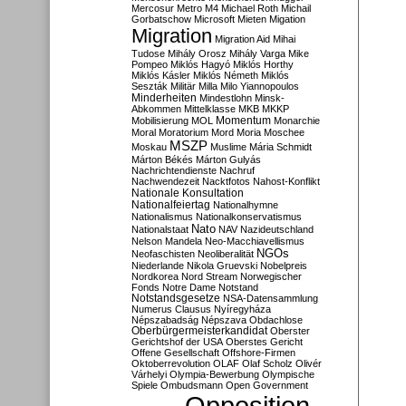
Mercosur
Metro M4
Michael Roth
Michail
Gorbatschow
Microsoft
Mieten
Migation
Migration
Migration Aid
Mihai
Tudose
Mihály Orosz
Mihály Varga
Mike
Pompeo
Miklós Hagyó
Miklós Horthy
Miklós Kásler
Miklós Németh
Miklós
Seszták
Militär
Milla
Milo Yiannopoulos
Minderheiten
Mindestlohn
Minsk-
Abkommen
Mittelklasse
MKB
MKKP
Momentum
Mobilisierung
MOL
Monarchie
Moral
Moratorium
Mord
Moria
Moschee
MSZP
Moskau
Muslime
Mária Schmidt
Márton Békés
Márton Gulyás
Nachrichtendienste
Nachruf
Nachwendezeit
Nacktfotos
Nahost-Konflikt
Nationale Konsultation
Nationalfeiertag
Nationalhymne
Nationalismus
Nationalkonservatismus
Nato
Nationalstaat
NAV
Nazideutschland
Nelson Mandela
Neo-Macchiavellismus
NGOs
Neofaschisten
Neoliberalität
Niederlande
Nikola Gruevski
Nobelpreis
Nordkorea
Nord Stream
Norwegischer
Fonds
Notre Dame
Notstand
Notstandsgesetze
NSA-Datensammlung
Numerus Clausus
Nyíregyháza
Népszabadság
Népszava
Obdachlose
Oberbürgermeisterkandidat
Oberster
Gerichtshof der USA
Oberstes Gericht
Offene Gesellschaft
Offshore-Firmen
Oktoberrevolution
OLAF
Olaf Scholz
Olivér
Várhelyi
Olympia-Bewerbung
Olympische
Spiele
Ombudsmann
Open Government
Opposition