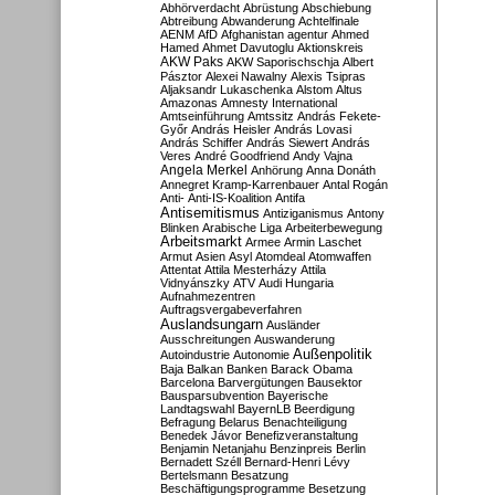
Abhörverdacht
Abrüstung
Abschiebung
Abtreibung
Abwanderung
Achtelfinale
AENM
AfD
Afghanistan
agentur
Ahmed
Hamed
Ahmet Davutoglu
Aktionskreis
AKW Paks
AKW Saporischschja
Albert
Pásztor
Alexei Nawalny
Alexis Tsipras
Aljaksandr Lukaschenka
Alstom
Altus
Amazonas
Amnesty International
Amtseinführung
Amtssitz
András Fekete-
Győr
András Heisler
András Lovasi
András Schiffer
András Siewert
András
Veres
André Goodfriend
Andy Vajna
Angela Merkel
Anhörung
Anna Donáth
Annegret Kramp-Karrenbauer
Antal Rogán
Anti-
Anti-IS-Koalition
Antifa
Antisemitismus
Antiziganismus
Antony
Blinken
Arabische Liga
Arbeiterbewegung
Arbeitsmarkt
Armee
Armin Laschet
Armut
Asien
Asyl
Atomdeal
Atomwaffen
Attentat
Attila Mesterházy
Attila
Vidnyánszky
ATV
Audi Hungaria
Aufnahmezentren
Auftragsvergabeverfahren
Auslandsungarn
Ausländer
Ausschreitungen
Auswanderung
Außenpolitik
Autoindustrie
Autonomie
Baja
Balkan
Banken
Barack Obama
Barcelona
Barvergütungen
Bausektor
Bausparsubvention
Bayerische
Landtagswahl
BayernLB
Beerdigung
Befragung
Belarus
Benachteiligung
Benedek Jávor
Benefizveranstaltung
Benjamin Netanjahu
Benzinpreis
Berlin
Bernadett Széll
Bernard-Henri Lévy
Bertelsmann
Besatzung
Beschäftigungsprogramme
Besetzung