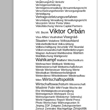
Verjährungsfrist
Verkehr
Vermögenserklärung
Vermögensverwaltung
Versammlungsrecht
Verschwörungstheorien
Versorgungstarife
Verteidigung
Vertragsverletzungsverfahren
Verurteilung
Verwaltung
Verwaltungsgericht
Veszprém
Victor Ponta
Video
Videofälschung
Vienna Capital Partners
Viktor Orbán
VIII. Bezirk
Visegrád-
Visa-Affäre
Visafreiheit
Staaten
Vodafone
Volksaufstand
Volksbefindlichkeit
Volkszählung
Vollbeschäftigung
Vorurteile
VW-Skandal
Völkerverwandtschaft
Waffenlieferungen
Wahlen
Wagner-Aufstand
Wahlbündnis
Wahlfälschung
Wahlgesetz
Wahlkampf
Wallfahrt
Wechselkurs
Weihnachten
Weltbank
Weltkrieg
Weltmeisterschaft
Weltwirtschaftsforum
Wende
Werbesteuer
Werbung
Werte
Westbalkan
Wettbewerbsfähigkeit
Wetterdienst
Whistleblower
Wiederaufbau
Wirtschaftspolitik
Wien
Wirtschaftswachstum
Wissenschaft
Wladimir Putin
WM-Finale
Woche der
Ehe
Wohltätigkeitsveranstaltung
Wohneigentum
Wohnpark Ócsa
Wohnungsmarkt
Wolodymyr Selenskyj
World Happiness Report
World Press
Photo
Wortschatz
Währungsunion
Xi
Jinping
ZDF
Zeitgeist
Zeitungssterben
Zensur
Zentrales Machtgefüge
Zinspolitik