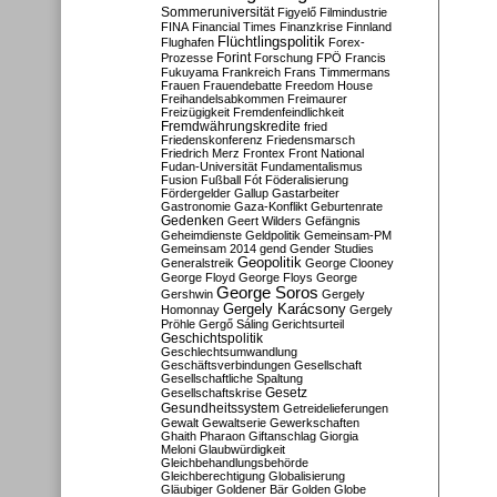
Sommeruniversität
Figyelő
Filmindustrie
FINA
Financial Times
Finanzkrise
Finnland
Flüchtlingspolitik
Flughafen
Forex-
Forint
Prozesse
Forschung
FPÖ
Francis
Fukuyama
Frankreich
Frans Timmermans
Frauen
Frauendebatte
Freedom House
Freihandelsabkommen
Freimaurer
Freizügigkeit
Fremdenfeindlichkeit
Fremdwährungskredite
fried
Friedenskonferenz
Friedensmarsch
Friedrich Merz
Frontex
Front National
Fudan-Universität
Fundamentalismus
Fusion
Fußball
Fót
Föderalisierung
Fördergelder
Gallup
Gastarbeiter
Gastronomie
Gaza-Konflikt
Geburtenrate
Gedenken
Geert Wilders
Gefängnis
Geheimdienste
Geldpolitik
Gemeinsam-PM
Gemeinsam 2014
gend
Gender Studies
Geopolitik
Generalstreik
George Clooney
George Floyd
George Floys
George
George Soros
Gershwin
Gergely
Gergely Karácsony
Homonnay
Gergely
Pröhle
Gergő Sáling
Gerichtsurteil
Geschichtspolitik
Geschlechtsumwandlung
Geschäftsverbindungen
Gesellschaft
Gesellschaftliche Spaltung
Gesetz
Gesellschaftskrise
Gesundheitssystem
Getreidelieferungen
Gewalt
Gewaltserie
Gewerkschaften
Ghaith Pharaon
Giftanschlag
Giorgia
Meloni
Glaubwürdigkeit
Gleichbehandlungsbehörde
Gleichberechtigung
Globalisierung
Gläubiger
Goldener Bär
Golden Globe