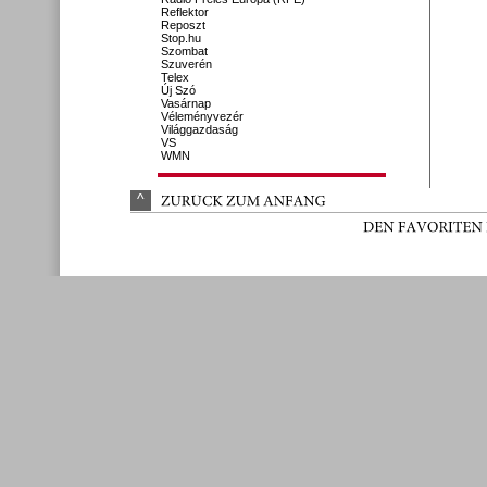
Reflektor
Reposzt
Stop.hu
Szombat
Szuverén
Telex
Új Szó
Vasárnap
Véleményvezér
Világgazdaság
VS
WMN
^
ZURÜ
CK 
ZUM 
ANFANG
DEN 
FAVORITEN 