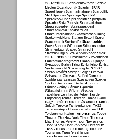
Souveränität
Sozialdemokraten
Soziale
Sozialpolitik
Medien
Spanien
SPAR
Spareinlagen
Sparmaßnahmen
Sparpolitik
SPD
Spenden
Spionage
Spirit FM
Spitzelvorwürfe
Spitzenämter
Sportpolitik
Sprache
Srđa Popović
Staatsanleihen
Staatsausgaben
Staatspräsident
Staatssekretär
Staatsstreich
Staatsunternehmen
Staatsverschuldung
Stadtentwicklung
Stafano Bottoni
Station
Steuerpolitik
Statuenstreit
Sterbehilfe
Steve Bannon
Stiftungen
Stiftungsgelder
Stimmenkauf
Strabag
Strafrecht
Strafzahlungen
Straßenblockaden
Streik
Strukturfonds
Subsidiarität
Subventionen
Subventionsprogramm
Suchoi Superjet
Synagoge
Syrien-Krieg
Syrienkrise
Syriza
Systemwandel
Szabadság tér
SZDSZ
Szebb Jövőért
Szeged
Sziget-Festival
Szilveszter Ókovács
Szilárd Demeter
Szolidaritás
Szárszó
Századvég
Székler
Székler-Autonomie
Székésféhervár
Sándor Csányi
Sándor Egervári
Säkularisierung
Sólyom Airways
Tabaklizenzen
Tag der Arbeit
Tag der
Empörung
Tamás Deutsch
Tamás Gaudi-
Nagy
Tamás Portik
Tamás Sneider
Tamás
Sulyok
Tapolca
Tarifsenkungen
TASZ
Tavares-Report
Taxiunternehmen
TEK
Terrorismus
Telekommunikation
Tesco
Theater
The New York Times
Theresa
May
Thomas Piketty
Tibor Navracsics
Tibor Szanyi
Tibor Várkonyi
Tierschutz
TISZA
Todesstrafe
Todestag
Toleranz
Tourismus
Transferzahlungen
Transformation
Transitzonen