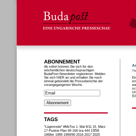
ABONNEMENT
An
Ab sofort können Sie sich für den
wöchentlichen deutschsprachigen
Thu
BudaPost-Newsletter registrieren. Melden
Sie sich HIER an und erhalten Sie noch
Ei
einmal gebündelt die Presseberichte der
er
vorangegangenen Woche.
wa
sc
Un
Bi
TAGS
"Lügenrede"
#MeToo
1. Mai
9/11
15. März
1956
17-Punkte-Plan
99
168 óra
444
1968er
1989
1989/90
2016
2017
2020