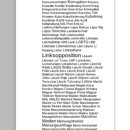
Korruption
Konsumverhalten
Kosovo
Krawalle
Kredite
Kreditrating
Kreml
Krieg
Kriegsverbrechen
Krim-Krise
Kriminalität
Krise
Krisenmanagement
Krisztina Tóth
Kulturkrieg
Kroatien
Kuba
Kulturförderung
Kurdistan
Kurie
kuruc.info
Kyrill
Käfighaltung
Kék Pont
Kötcse
Ladenschließungen
Lajos Bokros
Lajos Rig
Lajos Simicska
Landwirtschaft
lebenslange Haft
Lebensmittel
Lebensmittelqualität
Lehrkräfte
Lehrplan
LGBTQ
Leichtathletik-WM
Lenin
LIBE
Liberale
Liberalismus
Libri
Libyen
Li
Linksallianz
Keqiang
Linke
Linksopposition
Litauen
Literatur
Liz Truss
LMP
Lockdown
Lockerungen
Lokalismus
London
Lánchíd
Rádió
László Botka
László Donáth
László
Földi
László Kiss
László Kövér
László
Majtényi
László Marton
László Nemes
Jeles
László Rajk
László Sólyom
László
Löhne
Toroczkai
László Trócsányi
Macht
Machtkampf
Mafiastaat
Magda Kósa-
Kovács
Magna Charta
Magyar Krónika
Magyar Nemzet
Magyar Posta
Magyar
Telekom
Mahnmal
Maidan
Makkabiade
MAL
MALÉV
Manfred Weber
Manipulation
Marine Le Pen
Mark Rutte
Marktdogmen
Martin Reinke
Martin Schulz
Massaker in
Kenia
Masseneinwanderung
Mateusz
Morawiecki
Matteo Renzi
Matteo Salvini
Mautgebühren
Mazedonien
Mazsihisz
Medien
Meinungsfreiheit
Meinungsumfrage
Menschenhandel
Menschenrechte
Menschenschmuggel