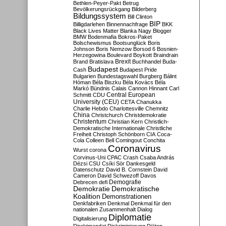
Bethlen-Peyer-Pakt
Betrug
Bevölkerungsrückgang
Bilderberg
Bildungssystem
Bill Clinton
BIP
Billigdarlehen
Binnennachfrage
BKK
Black Lives Matter
Blanka Nagy
Blogger
BMW
Bodenmafia
Bokros-Paket
Bolschewismus
Bootsunglück
Boris
Johnson
Boris Nemzow
Borsod 6
Bosnien-
Herzegowina
Boulevard
Boykott
Braindrain
Brexit
Brand
Bratislava
Buchhandel
Buda-
Budapest
Cash
Budapest Pride
Bulgarien
Bundestagswahl
Burgberg
Bálint
Hóman
Béla Biszku
Béla Kovács
Béla
Markó
Bündnis
Calais
Cannon Hinnant
Carl
Central European
Schmitt
CDU
University (CEU)
CETA
Chanukka
Charlie Hebdo
Charlottesville
Chemnitz
China
Christchurch
Christdemokratie
Christentum
Christian Kern
Christlich-
Demokratische Internationale
Christliche
Freiheit
Christoph Schönborn
CIA
Coca-
Cola
Colleen Bell
Comingout
Conchita
Coronavirus
Wurst
corona
Corvinus-Uni
CPAC
Crash
Csaba András
Dézsi
CSU
Csíki Sör
Dankesgeld
Datenschutz
David B. Cornstein
David
Cameron
David Schwezoff
Davos
Demografie
Debrecen
defi
Demokratie
Demokratische
Koalition
Demonstrationen
Denkfabriken
Denkmal
Denkmal für den
nationalen Zusammenhalt
Dialog
Diplomatie
Digitalisierung