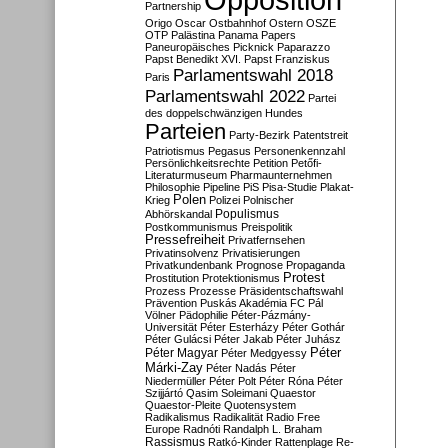
Partnership
Origo
Oscar
Ostbahnhof
Ostern
OSZE
OTP
Palästina
Panama Papers
Paneuropäisches Picknick
Paparazzo
Papst Benedikt XVI.
Papst Franziskus
Parlamentswahl 2018
Paris
Parlamentswahl 2022
Partei
des doppelschwänzigen Hundes
Parteien
Party-Bezirk
Patentstreit
Patriotismus
Pegasus
Personenkennzahl
Persönlichkeitsrechte
Petition
Petőfi-
Literaturmuseum
Pharmaunternehmen
Philosophie
Pipeline
PiS
Pisa-Studie
Plakat-
Polen
Krieg
Polizei
Polnischer
Populismus
Abhörskandal
Postkommunismus
Preispolitik
Pressefreiheit
Privatfernsehen
Privatinsolvenz
Privatisierungen
Privatkundenbank
Prognose
Propaganda
Protest
Prostitution
Protektionismus
Prozess
Prozesse
Präsidentschaftswahl
Prävention
Puskás Akadémia FC
Pál
Völner
Pädophilie
Péter-Pázmány-
Universität
Péter Esterházy
Péter Gothár
Péter Gulácsi
Péter Jakab
Péter Juhász
Péter
Péter Magyar
Péter Medgyessy
Márki-Zay
Péter Nadás
Péter
Niedermüller
Péter Polt
Péter Róna
Péter
Szijjártó
Qasim Soleimani
Quaestor
Quaestor-Pleite
Quotensystem
Radikalismus
Radikalität
Radio Free
Europe
Radnóti
Randalph L. Braham
Rassismus
Ratkó-Kinder
Rattenplage
Re-