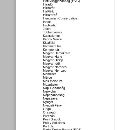
Heti Világgazdaság (HVG)
Híradó
Hírhatár
HírKlikk
Hírszerző
Hungarian Conservative
Index
InfoRádió
Jelen
Jobbegyenes
Kapitalizmus
Kettős Mérce
Kisalföld
Komment.hu
Kommentár
Magyar Demokrata
Magyar Hang
Magyar Hírlap
Magyar Idők
Magyar Narancs
Magyar Nemzet
Mandiner
Mérce
Mos maiorum
Mozgástér
Napi Gazdaság
Neokohn
Népszabadság
Népszava
Nyugat
Nyugati Fény
Origo
Országút
Partizán
Pesti Srácok
Policy Solutions
Portfolio
Radio Freies Europa (RFE)