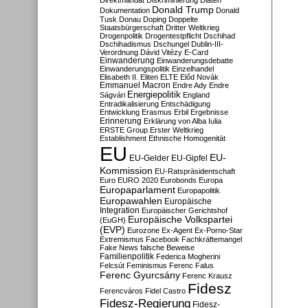
Direktmandat
Diskriminierung
Diäten
Donald Trump
Dokumentation
Donald
Tusk
Donau
Doping
Doppelte
Staatsbürgerschaft
Dritter Weltkrieg
Drogenpolitik
Drogentestpflicht
Dschihad
Dschihadismus
Dschungel
Dublin-III-
Verordnung
Dávid Vitézy
E-Card
Einwanderung
Einwanderungsdebatte
Einwanderungspolitik
Einzelhandel
Elisabeth II.
Eliten
ELTE
Előd Novák
Emmanuel Macron
Endre Ady
Endre
Energiepolitik
Ságvári
England
Entradikalisierung
Entschädigung
Entwicklung
Erasmus
Erbil
Ergebnisse
Erinnerung
Erklärung von Alba Iulia
ERSTE Group
Erster Weltkrieg
Establishment
Ethnische Homogenität
EU
EU-
EU-Gelder
EU-Gipfel
Kommission
EU-Ratspräsidentschaft
Euro
EURO 2020
Eurobonds
Europa
Europaparlament
Europapolitik
Europawahlen
Europäische
Integration
Europäischer Gerichtshof
Europäische Volkspartei
(EuGH)
(EVP)
Eurozone
Ex-Agent
Ex-Porno-Star
Extremismus
Facebook
Fachkräftemangel
Fake News
falsche Beweise
Familienpolitik
Federica Mogherini
Felcsút
Feminismus
Ferenc Falus
Ferenc Gyurcsány
Ferenc Krausz
Fidesz
Ferencváros
Fidel Castro
Fidesz-Regierung
Fidesz-