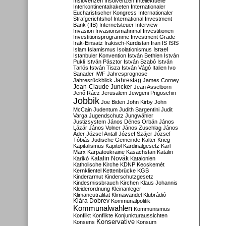
Inslovenzen
Insolvenzen
Intellektuelle
Interkontinentalraketen
Internationaler
Eucharistischer Kongress
Internationaler
Strafgerichtshof
International Investment
Bank (IIB)
Internetsteuer
Interview
Invasion
Invasionsmahnmal
Investitionen
Investitionsprogramme
Investment Grade
Irak-Einsatz
Irakisch-Kurdistan
Iran
IS
ISIS
Israel
Islam
Islamismus
Isolationismus
Istanbuler Konvention
István Bethlen
István
Pukli
István Pásztor
István Szabó
István
Tarlós
István Tisza
István Vágó
Italien
Ivo
Sanader
IWF
Jahresprognose
Jahrestag
Jahresrückblick
James Corney
Jean-Claude Juncker
Jean Asselborn
Jenő Rácz
Jerusalem
Jewgeni Prigoschin
Jobbik
Joe Biden
John Kirby
John
McCain
Judentum
Judith Sargentini
Judit
Varga
Jugendschutz
Jungwähler
Justizsystem
János Dénes Orbán
János
Lázár
János Volner
János Zuschlag
János
Áder
József Antall
József Szájer
József
Tóbiás
Jüdische Gemeinde
Kalter Krieg
Kapitalismus
Kapitol
Kardinalgesetz
Karl
Marx
Karpatoukraine
Kasachstan
Katalin
Katalin Novák
Karikó
Katalonien
Katholische Kirche
KDNP
Kecskemét
Kernklientel
Kettenbrücke
KGB
Kinderarmut
Kinderschutzgesetz
Kindesmissbrauch
Kirchen
Klaus Johannis
Kleiderordnung
Kleinanleger
Klimaneutralität
Klimawandel
Klubrádió
Klára Dobrev
Kommunalpolitik
Kommunalwahlen
Kommunismus
Konflikt
Konflikte
Konjunkturaussichten
Konservative
Konsens
Konsum