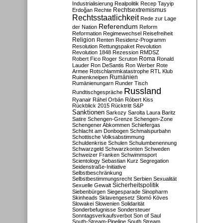
Industrialisierung
Realpolitik
Recep Tayyip
Rechtsextremismus
Erdoğan
Rechte
Rechtsstaatlichkeit
Rede zur Lage
Referendum
der Nation
Reform
Reformation
Regimewechsel
Reisefreiheit
Religion
Renten
Residenz-Programm
Resolution
Rettungspaket
Revolution
Revolution 1848
Rezession
RMDSZ
Roma
Robert Fico
Roger Scruton
Ronald
Lauder
Ron DeSantis
Ron Werber
Rote
Armee
Rotschlammkatastrophe
RTL Klub
Ruinenkneipen
Rumänien
Rumänienungarn
Runder Tisch
Russland
Rundtischgespräche
Ryanair
Ráhel Orbán
Róbert Kiss
Rückblick 2015
Rücktritt
S&P
Sanktionen
Sarkozy
Sarolta Laura Baritz
Satire
Schengen-Grenze
Schengen-Zone
Schengener Abkommen
Schiefergas
Schlacht am Donbogen
Schmalspurbahn
Schottische Volksabstimmung
Schuldenkrise
Schulen
Schulumbenennung
Schwarzgeld
Schwarzkonten
Schweden
Schweizer Franken
Schwimmsport
Scientology
Sebastian Kurz
Segregation
Seidenstraße-Initiative
Selbstbeschränkung
Selbstbestimmungsrecht
Serbien
Sexualität
Sicherheitspolitik
Sexuelle Gewalt
Siebenbürgen
Siegesparade
Sinopharm
Skinheads
Sklavengesetz
Slomó Köves
Slowakei
Slowenien
Solidarität
Sonderbefugnisse
Sondersteuer
Sonntagsverkaufsverbot
Son of Saul
South-Stream-Pipeline
South Stream