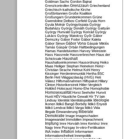
Goldman Sachs
Gordon Bajnai
Grenzzaun
Grenzkontrollen
Griechenland
Griechisch-katholische Kirche
Großbritannien
Große Koalition
Großungarn
Grundeinkommen
Grüne
Gwendoline Delbos-Corfield
Gyula Horn
Gyula Molnár
Gyöngyöspata
György
Budaházy
György Donáth
György Gattyán
György Hunvald
György Konrád
György
Lukács
György Matolcsy
Győr
Gábor
Demszky
Gábor Fodor
Gábor Kaleta
Gábor Vona
Gábor Simon
Gáspár Miklós
Tamás
Gáspár Orbán
Haftbedingungen
Hamas
Handelsketten
Harvey Weinstein
Hass
Hassrede
Hassverbrechen
Haus der
Haushalt
Schicksale
Haushaltseinkommen
Hausordnung
Heiko
Maas
Heiliger Stephan
Heineken
Heinz-
Christian Strache
Helmut Kohl
Henry
Kissinger
Herdenimmunität
Hertha BSC
Berlin
Heti Világgazdaság (HVG)
Heti
Válasz
Hilfsmaßnahmen
Hilfspaket
Hillary
Clinton
Historikerstreit
Hitler-Vergleich
Hollókő
Holocaust
Homo-Ehe
Homophobie
Homosexualität
Horst Seehofer
Hunxit
Huxit
HÉV
Häusliche Gewalt
Hír TV
Iain
Lindsay
Identität
Identitätspolitik
Ideologie
Ikonen
Ildikó Bangó Borbély
Ildikó Enyedi
Ildikó Lendvai
Ildikó Varga
Ildikó Vida
Illiberale
Illegale Einwanderung
Demokratie
Image
Imageschaden
Imagewandel
Immobilien
Impeachment
Impfung
Imre Horváth
Imre Kertész
Imre
Nagy
Imre Pozsgay
In-vitro-Fertilisation
Inflation
INA
Index
Informanten
Informationsfreiheit
Innenpolitik