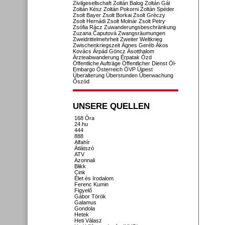
Zivilgesellschaft
Zoltán Balog
Zoltán Gál
Zoltán Kész
Zoltán Pokorni
Zoltán Spéder
Zsolt Bayer
Zsolt Borkai
Zsolt Gréczy
Zsolt Hernádi
Zsolt Molnár
Zsolt Petry
Zsófia Rácz
Zuwanderungsbeschränkung
Zuzana Čaputová
Zwangsräumungen
Zweidrittelmehrheit
Zweiter Weltkrieg
Zwischenkriegszeit
Ágnes Geréb
Ákos
Kovács
Árpád Göncz
Ásotthalom
Ärzteabwanderung
Érpatak
Ózd
Öffentliche Aufträge
Öffentlicher Dienst
Öl-
Embargo
Österreich
ÖVP
Újpest
Überalterung
Überstunden
Überwachung
Őszöd
UNSERE QUELLEN
168 Óra
24.hu
444
888
Alfahír
Átlátszó
ATV
Azonnali
Blikk
Cink
Élet és Irodalom
Ferenc Kumin
Figyelő
Gábor Török
Galamus
Gondola
Hetek
Heti Válasz