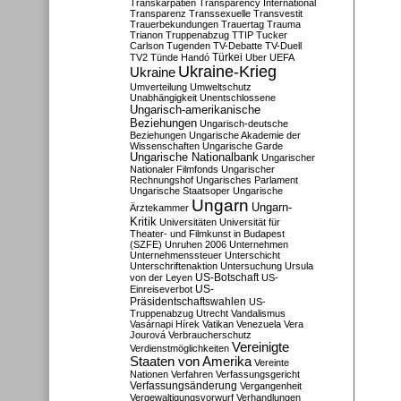
Transkarpatien
Transparency International
Transparenz
Transsexuelle
Transvestit
Trauerbekundungen
Trauertag
Trauma
Trianon
Truppenabzug
TTIP
Tucker
Carlson
Tugenden
TV-Debatte
TV-Duell
Türkei
TV2
Tünde Handó
Uber
UEFA
Ukraine-Krieg
Ukraine
Umverteilung
Umweltschutz
Unabhängigkeit
Unentschlossene
Ungarisch-amerikanische
Beziehungen
Ungarisch-deutsche
Beziehungen
Ungarische Akademie der
Wissenschaften
Ungarische Garde
Ungarische Nationalbank
Ungarischer
Nationaler Filmfonds
Ungarischer
Rechnungshof
Ungarisches Parlament
Ungarische Staatsoper
Ungarische
Ungarn
Ungarn-
Ärztekammer
Kritik
Universitäten
Universität für
Theater- und Filmkunst in Budapest
(SZFE)
Unruhen 2006
Unternehmen
Unternehmenssteuer
Unterschicht
Unterschriftenaktion
Untersuchung
Ursula
US-Botschaft
von der Leyen
US-
US-
Einreiseverbot
Präsidentschaftswahlen
US-
Truppenabzug
Utrecht
Vandalismus
Vasárnapi Hírek
Vatikan
Venezuela
Vera
Jourová
Verbraucherschutz
Vereinigte
Verdienstmöglichkeiten
Staaten von Amerika
Vereinte
Nationen
Verfahren
Verfassungsgericht
Verfassungsänderung
Vergangenheit
Vergewaltigungsvorwurf
Verhandlungen