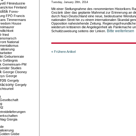
Tuesday, January 28th, 2014
yelő
Filmindustrie
nanzkrise
Finnland
Mit einer Stellungnahme des renommierten Historikers R
olitik
Forex-
Gezänk über das geplante Mahnmal zur Erinnerung an di
ung
FPÖ
Francis
durch Nazi-Deutschland eine neue, bedeutsame Wendun
rans Timmermans
nationalen Streit hin zu einem internationalen Skandal ge
reedom House
Opposition nahestehende Zeitung. Regierungsfreundlic
reimaurer
wiederum kritisieren die Angelegenheit als Panikmache u
dlichkeit
Bitte weiterlesen
Schuldzuweisung seitens der Linken.
e
fried
densmarsch
ront National
mentalismus
alisierung
« Frühere Artikel
arbeiter
ikt
Geburtenrate
rs
Gefängnis
ik
Gemeinsam-PM
Gender Studies
ik
George Clooney
oys
George
ros
Gergely
arácsony
Gergely
chtsurteil
g
Gesellschaft
ng
tz
treidelieferungen
erkschaften
hlag
Giorgia
rde
alisierung
Golden Globe