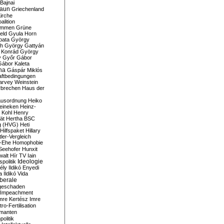
Bajnai
aun
Griechenland
irche
lition
ommen
Grüne
eld
Gyula Horn
pata
György
th
György Gattyán
 Konrád
György
y
Győr
Gábor
Gábor Kaleta
na
Gáspár Miklós
ftbedingungen
arvey Weinstein
brechen
Haus der
usordnung
Heiko
eineken
Heinz-
 Kohl
Henry
ät
Hertha BSC
g (HVG)
Heti
Hilfspaket
Hillary
tler-Vergleich
-Ehe
Homophobie
Seehofer
Hunxit
walt
Hír TV
Iain
spolitik
Ideologie
ély
Ildikó Enyedi
a
Ildikó Vida
liberale
geschaden
Impeachment
mre Kertész
Imre
itro-Fertilisation
rmanten
politik