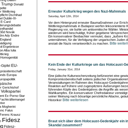
erung
Diäten
 Trump
Donald
pelte
Erneuter Kulturkrieg wegen des Nazi-Mahnmals
er Weltkrieg
flicht
Dschihad
Saturday, April 12th, 2014
el
Dublin-III-
E-Card
Vor dem Hintergrund erneuter Baumaßnahmen zur Erricht
derungsdebatte
Weltkriegsmahnmals in Budapest werfen linksorientierte
zelhandel
Regierung vor, sie buhle um antisemitische Wähler. Minis
Előd Novák
wiederum wird beschuldigt, früher gegebene Verspreche
dre Ady
Endre
Ein konservativer Beobachter vermutet, dass „äußere Kr
England
unternähmen, für die Verfolgung der ungarischen Juden 
hädigung
Bitte weiter
anstatt die Nazis verantwortlich zu machen.
il
Ergebnisse
n Alba Iulia
ltkrieg
 Homogenität
Kein Ende der Kulturkriege um das Holocaust-G
EU-
-Gipfel
Friday, January 31st, 2014
präsidentschaft
onds
Europa
Eine jüdische Kulturwochenzeitung befürwortet eine gewi
uropapolitik
Kompromissbereitschaft seitens jüdischer Organisationen,
Veranstaltungen im Rahmen des Holocaust-Gedenkjahres l
päische
Reaktion auf frühere und zugespitztere Äußerungen bezei
r Gerichtshof
führenden Köpfe des Gedenkjahres die Angriffe als wesen
Volkspartei
Wahlkampfes. Ein konservativer Chefredakteur verteidigt
ent
Ex-Porno-Star
seiner Meinung nach bösartige persönliche Attacke, geäuß
Fachkräftemangel
Bitte weiterlesen
Historiker
eise
a Mogherini
enc Falus
Ferenc Krausz
Fidesz
o
Braut sich über dem Holocaust-Gedenkjahr ein in
Skandal zusammen?
ng
Fidesz-