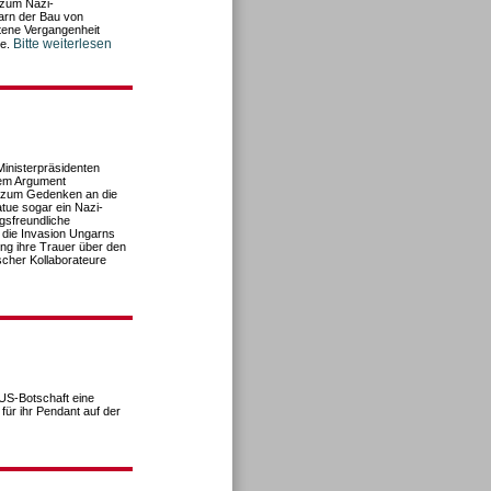
 zum Nazi-
arn der Bau von
tene Vergangenheit
Bitte weiterlesen
ke.
inisterpräsidenten
dem Argument
te zum Gedenken an die
atue sogar ein Nazi-
gsfreundliche
l die Invasion Ungarns
ung ihre Trauer über den
cher Kollaborateure
 US-Botschaft eine
für ihr Pendant auf der