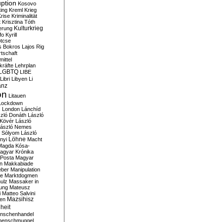
ption
Kosovo
ting
Kreml
Krieg
rise
Kriminalität
t
Krisztina Tóth
Kulturkrieg
erung
fo
Kyrill
tcse
s Bokros
Lajos Rig
tschaft
ittel
kräfte
Lehrplan
LGBTQ
LIBE
Libri
Libyen
Li
anz
on
Litauen
Lockdown
s
London
Lánchíd
zló Donáth
László
 Kövér
László
ászló Nemes
ó Sólyom
László
Löhne
nyi
Macht
Magda Kósa-
agyar Krónika
Posta
Magyar
n
Makkabiade
eber
Manipulation
te
Marktdogmen
ulz
Massaker in
ung
Mateusz
i
Matteo Salvini
en
Mazsihisz
heit
nschenhandel
henschmuggel