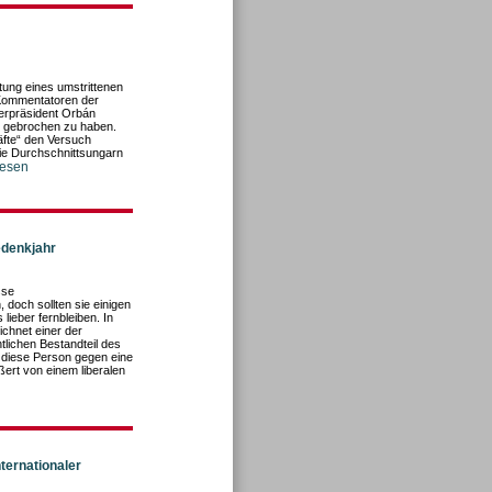
ung eines umstrittenen
 Kommentatoren der
terpräsident Orbán
n gebrochen zu haben.
äfte“ den Versuch
die Durchschnittsungarn
lesen
edenkjahr
sse
 doch sollten sie einigen
ieber fernbleiben. In
chnet einer der
tlichen Bestandteil des
 diese Person gegen eine
ert von einem liberalen
ternationaler