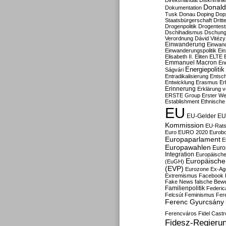
Direktmandat
Diskrimini
Donald
Dokumentation
Tusk
Donau
Doping
Dop
Staatsbürgerschaft
Dritt
Drogenpolitik
Drogentestp
Dschihadismus
Dschung
Verordnung
Dávid Vitézy
Einwanderung
Einwan
Einwanderungspolitik
Ein
Elisabeth II.
Eliten
ELTE
Emmanuel Macron
En
Energiepolitik
Ságvári
Entradikalisierung
Entsc
Entwicklung
Erasmus
Erb
Erinnerung
Erklärung vo
ERSTE Group
Erster We
Establishment
Ethnische
EU
EU-Gelder
EU
Kommission
EU-Rats
Euro
EURO 2020
Eurob
Europaparlament
E
Europawahlen
Euro
Integration
Europäische
Europäische 
(EuGH)
(EVP)
Eurozone
Ex-Ag
Extremismus
Facebook
Fake News
falsche Bew
Familienpolitik
Federic
Felcsút
Feminismus
Fer
Ferenc Gyurcsány
Ferencváros
Fidel Castr
Fidesz-Regieru