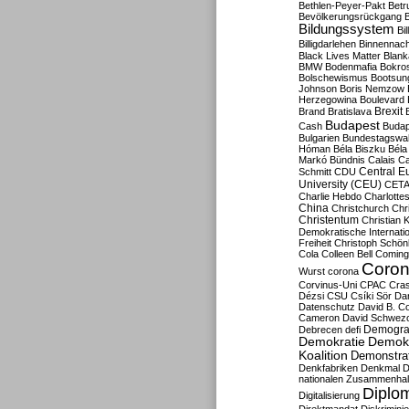
Bethlen-Peyer-Pakt
Betr
Bevölkerungsrückgang
B
Bildungssystem
Bil
Billigdarlehen
Binnennach
Black Lives Matter
Blan
BMW
Bodenmafia
Bokro
Bolschewismus
Bootsun
Johnson
Boris Nemzow
Herzegowina
Boulevard
Brexit
Brand
Bratislava
Budapest
Cash
Budap
Bulgarien
Bundestagswa
Hóman
Béla Biszku
Béla
Markó
Bündnis
Calais
Ca
Central E
Schmitt
CDU
University (CEU)
CET
Charlie Hebdo
Charlottes
China
Christchurch
Chr
Christentum
Christian 
Demokratische Internati
Freiheit
Christoph Schön
Cola
Colleen Bell
Coming
Coron
Wurst
corona
Corvinus-Uni
CPAC
Cra
Dézsi
CSU
Csíki Sör
Da
Datenschutz
David B. Co
Cameron
David Schwezo
Demogra
Debrecen
defi
Demokratie
Demokr
Koalition
Demonstra
Denkfabriken
Denkmal
D
nationalen Zusammenhal
Diplom
Digitalisierung