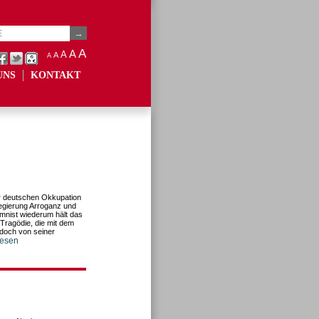
A
A
A
A
A
UNS
KONTAKT
r deutschen Okkupation
Regierung Arroganz und
umnist wiederum hält das
 Tragödie, die mit dem
edoch von seiner
lesen