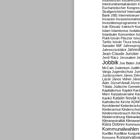
Inslovenzen
Insolvenzen
Interkontinentalraketen
I
Eucharistischer Kongres
Strafgerichtshof
Internat
Bank (IIB)
Internetsteuer
Invasion
Invasionsmahn
Investitionsprogramme
I
Irak-Einsatz
Irakisch-Ku
Islam
Islamismus
Isolat
Istanbuler Konvention
Is
Pukli
István Pásztor
Ist
Tarlós
István Tisza
Istv
Sanader
IWF
Jahrespro
Jahres
Jahresrückblick
Jean-Claude Juncker
Jenő Rácz
Jerusalem
Je
Jobbik
Joe Biden
Jo
McCain
Judentum
Judith
Varga
Jugendschutz
Jun
Justizsystem
János Dén
Lázár
János Volner
Jáno
Áder
József Antall
József
Tóbiás
Jüdische Gemei
Kapitalismus
Kapitol
Kard
Marx
Karpatoukraine
Ka
Katalin Novák
Karikó
K
Katholische Kirche
KDN
Kernklientel
Kettenbrück
Kinderarmut
Kinderschu
Kindesmissbrauch
Kirch
Kleiderordnung
Kleinanle
Klimaneutralität
Klimawan
Klára Dobrev
Kommunal
Kommunalwahlen
Konflikt
Konflikte
Konjunk
Konservativ
Konsens