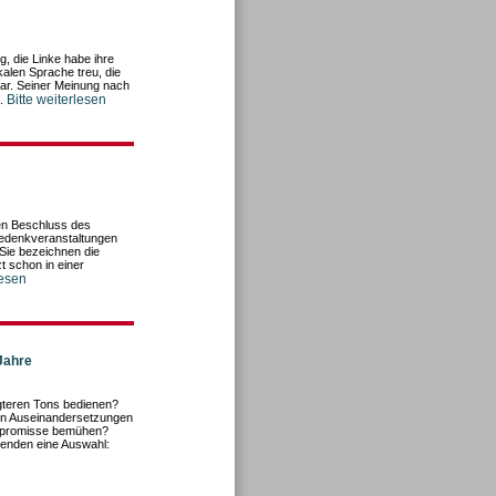
g, die Linke habe ihre
kalen Sprache treu, die
war. Seiner Meinung nach
Bitte weiterlesen
n.
den Beschluss des
Gedenkveranstaltungen
Sie bezeichnen die
t schon in einer
lesen
Jahre
teren Tons bedienen?
chen Auseinandersetzungen
mpromisse bemühen?
genden eine Auswahl: