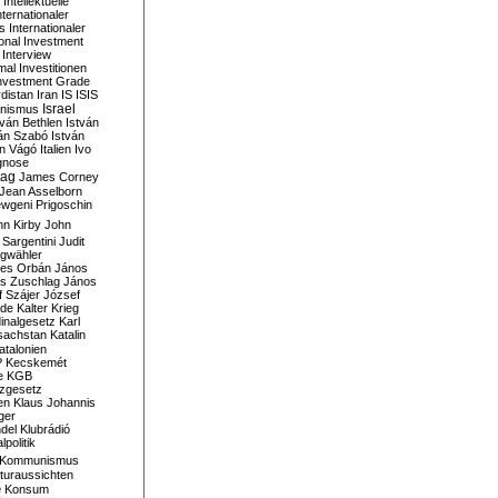
Intellektuelle
nternationaler
s
Internationaler
ional Investment
Interview
mal
Investitionen
nvestment Grade
rdistan
Iran
IS
ISIS
Israel
ionismus
tván Bethlen
István
ván Szabó
István
án Vágó
Italien
Ivo
gnose
tag
James Corney
Jean Asselborn
wgeni Prigoschin
hn Kirby
John
 Sargentini
Judit
gwähler
es Orbán
János
s Zuschlag
János
 Szájer
József
nde
Kalter Krieg
inalgesetz
Karl
sachstan
Katalin
atalonien
P
Kecskemét
e
KGB
tzgesetz
en
Klaus Johannis
ger
del
Klubrádió
politik
Kommunismus
turaussichten
e
Konsum