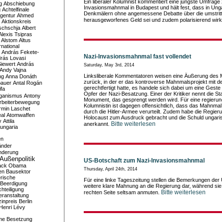
Ein liberaler Kolumnist kommentiert eine jüngste Umfrage
g
Abschiebung
Invasionsmahnmal in Budapest und hält fest, dass in Ung
g
Achtelfinale
Denkmälern ohne angemessene Debatte über die umstrit
gentur
Ahmed
herausgeworfenes Geld sei und zudem polarisierend wir
Aktionskreis
schschja
Albert
Alexis Tsipras
Alstom
Altus
national
András Fekete-
Nazi-Invasionsmahnmal fast vollendet
rás Lovasi
iewert
András
Saturday, May 3rd, 2014
Andy Vajna
Linksliberale Kommentatoren weisen eine Äußerung des M
ng
Anna Donáth
zurück, in der er das kontroverse Mahnmalsprojekt mit 
bauer
Antal Rogán
gerechtfertigt hatte, es handele sich dabei um eine Ges
ifa
Opfer der Nazi-Besatzung. Einer der Kritiker nennt die St
iganismus
Antony
Monument, das gesprengt werden wird. Für eine regierun
rbeiterbewegung
Kolumnistin ist dagegen offensichtlich, dass das Mahnma
rmin Laschet
durch die Hitler-Armee verurteilt. Zudem habe die Regier
al
Atomwaffen
Holocaust zum Ausdruck gebracht und die Schuld ungaris
y
Attila
Bitte weiterlesen
anerkannt.
ungaria
en
änder
nderung
Außenpolitik
US-Botschaft zum Nazi-Invasionsmahnmal
ack Obama
Thursday, April 24th, 2014
en
Bausektor
rische
Für eine linke Tageszeitung stellen die Bemerkungen der
Beerdigung
weitere klare Mahnung an die Regierung dar, während sie 
hteiligung
Bitte weiterlesen
rechten Seite seltsam anmuten.
eranstaltung
inpreis
Berlin
Henri Lévy
me
Besetzung