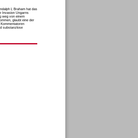
andalph L Braham hat das
e Invasion Ungarns
g weg von einem
nommen, glaubt eine der
he Kommentatoren
nd substanzlose