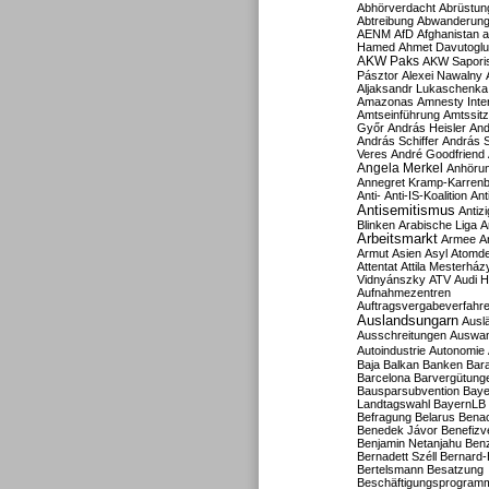
Abhörverdacht
Abrüstun
Abtreibung
Abwanderun
AENM
AfD
Afghanistan
a
Hamed
Ahmet Davutoglu
AKW Paks
AKW Sapori
Pásztor
Alexei Nawalny
Aljaksandr Lukaschenka
Amazonas
Amnesty Inter
Amtseinführung
Amtssitz
Győr
András Heisler
And
András Schiffer
András S
Veres
André Goodfriend
Angela Merkel
Anhöru
Annegret Kramp-Karren
Anti-
Anti-IS-Koalition
Ant
Antisemitismus
Antiz
Blinken
Arabische Liga
A
Arbeitsmarkt
Armee
A
Armut
Asien
Asyl
Atomde
Attentat
Attila Mesterház
Vidnyánszky
ATV
Audi H
Aufnahmezentren
Auftragsvergabeverfahr
Auslandsungarn
Ausl
Ausschreitungen
Auswa
Autoindustrie
Autonomie
Baja
Balkan
Banken
Bar
Barcelona
Barvergütung
Bausparsubvention
Baye
Landtagswahl
BayernLB
Befragung
Belarus
Benac
Benedek Jávor
Benefizv
Benjamin Netanjahu
Benz
Bernadett Széll
Bernard-
Bertelsmann
Besatzung
Beschäftigungsprogram