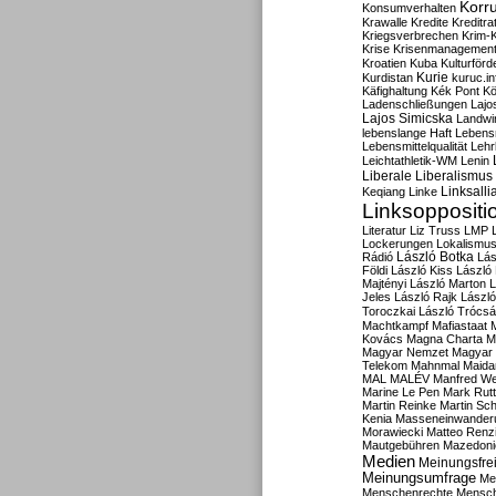
Korru
Konsumverhalten
Krawalle
Kredite
Kreditra
Kriegsverbrechen
Krim-K
Krise
Krisenmanagemen
Kroatien
Kuba
Kulturförd
Kurdistan
Kurie
kuruc.in
Käfighaltung
Kék Pont
Kö
Ladenschließungen
Lajo
Lajos Simicska
Landwir
lebenslange Haft
Lebensm
Lebensmittelqualität
Lehr
Leichtathletik-WM
Lenin
Liberale
Liberalismus
Linksalli
Keqiang
Linke
Linksoppositi
Literatur
Liz Truss
LMP
Lockerungen
Lokalismu
Rádió
László Botka
Lás
Földi
László Kiss
László
Majtényi
László Marton
L
Jeles
László Rajk
Lászl
Toroczkai
László Trócsá
Machtkampf
Mafiastaat
Kovács
Magna Charta
M
Magyar Nemzet
Magyar 
Telekom
Mahnmal
Maida
MAL
MALÉV
Manfred W
Marine Le Pen
Mark Rut
Martin Reinke
Martin Sch
Kenia
Masseneinwander
Morawiecki
Matteo Renz
Mautgebühren
Mazedoni
Medien
Meinungsfrei
Meinungsumfrage
Me
Menschenrechte
Mensc