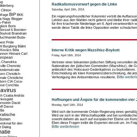
ug
Radikalismusvorwurf gegen die Linke
ilderberg
Saturday, April 19th, 2014
l Clinton
BIP
frage
BKK
Ein regierungsfreundlicher Kolumnist vertritt die Auffassun
ka Nagy
Blogger
Lektion aus den Wahlen nicht gelernt und bleibe ihrer radi
s-Paket
für ihre krachende Niederlage am 6. April verantwortlich 
glück
Boris
werde diese Taktik die linke Opposition weiter schwäche
Borsod 6
Bosnien-
Boykott
Braindrain
Buchhandel
Buda-
est Pride
hl
Burgberg
Bálint
 Kovács
Béla
Interne Kritik wegen Mazsihisz-Boykott
nnon Hinnant
Carl
Friday, April 18th, 2014
uropean
A
Chanukka
Vertreter einer bekannten jüdischen Stiftung verurteilen 
ville
Chemnitz
Nationalrats der jüdischen Gemeinden (Mazsihisz), die 
anlässlich des Holocaust-Gedenkjahres zu boykottieren. 
istdemokratie
Entscheidung als klare Kompetenzüberschreitung, die jetz
Kern
Christlich-
Bitte weiter
Verfestigung des Antisemitismus resultierte.
onale
Christliche
born
CIA
Coca-
out
Conchita
avirus
sh
Csaba András
nkesgeld
Hoffnungen und Ängste für die kommenden vier 
rnstein
David
Monday, April 14th, 2014
ff
Davos
fie
Wird sich die kommende Orbán-Regierung eines gemäßig
atische
Wird sie sich in der Wirtschaftspolitik und bei symbolis
tionen
sowohl daheim als auch auf europäischer Ebene um Ko
Eben diese Fragen treibt die Experten derzeit um. Im Fol
enkmal für den
Bitte weiterlesen
t
Dialog
atie