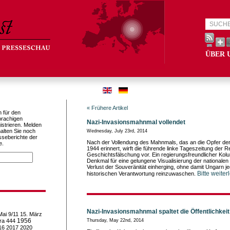
ÜBER 
« Frühere Artikel
h für den
prachigen
Nazi-Invasionsmahnmal vollendet
istrieren. Melden
alten Sie noch
Wednesday, July 23rd, 2014
sseberichte der
Nach der Vollendung des Mahnmals, das an die Opfer de
e.
1944 erinnert, wirft die führende linke Tageszeitung der 
Geschichtsfälschung vor. Ein regierungsfreundlicher Kol
Denkmal für eine gelungene Visualisierung der nationalen
Verlust der Souveränität einherging, ohne damit Ungarn j
Bitte weiter
historischen Verantwortung reinzuwaschen.
Nazi-Invasionsmahnmal spaltet die Öffentlichkeit
Mai
9/11
15. März
1956
ra
444
Thursday, May 22nd, 2014
16
2017
2020