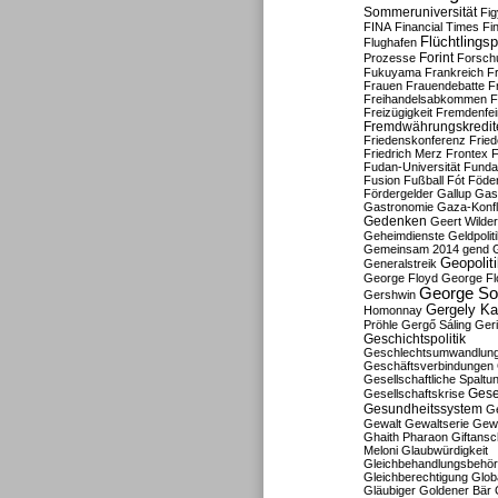
Sommeruniversität
Fig
FINA
Financial Times
Fi
Flüchtlingsp
Flughafen
Forint
Prozesse
Forsch
Fukuyama
Frankreich
F
Frauen
Frauendebatte
F
Freihandelsabkommen
F
Freizügigkeit
Fremdenfein
Fremdwährungskredit
Friedenskonferenz
Frie
Friedrich Merz
Frontex
F
Fudan-Universität
Funda
Fusion
Fußball
Fót
Föder
Fördergelder
Gallup
Gast
Gastronomie
Gaza-Konfl
Gedenken
Geert Wilde
Geheimdienste
Geldpolit
Gemeinsam 2014
gend
Geopolit
Generalstreik
George Floyd
George Fl
George So
Gershwin
Gergely K
Homonnay
Pröhle
Gergő Sáling
Geri
Geschichtspolitik
Geschlechtsumwandlun
Geschäftsverbindungen
Gesellschaftliche Spaltu
Gese
Gesellschaftskrise
Gesundheitssystem
Ge
Gewalt
Gewaltserie
Gew
Ghaith Pharaon
Giftansc
Meloni
Glaubwürdigkeit
Gleichbehandlungsbehö
Gleichberechtigung
Glob
Gläubiger
Goldener Bär