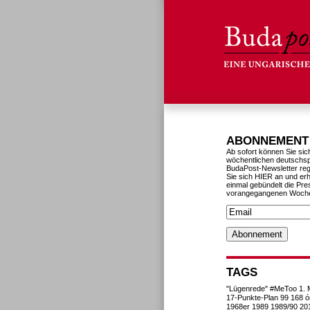
ABONNEMENT
Ab sofort können Sie sic
wöchentlichen deutschs
BudaPost-Newsletter reg
Sie sich HIER an und erh
einmal gebündelt die Pre
vorangegangenen Woch
TAGS
"Lügenrede"
#MeToo
1. 
17-Punkte-Plan
99
168 ó
1968er
1989
1989/90
20