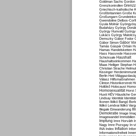
Goldman Sachs
Gordon 
Grenzz
Grenzkontrollen
Griechisch-katholische K
Großbritannien
Große Koa
Großungarn
Grundeink
Gwendoline Delbos-Corfi
Gyula Molnár
Gyöngyös
Budaházy
György Doná
György Hunvald
György
Lukács
György Matolcs
Demszky
Gábor Fodor
Gábor Vo
Gábor Simon
Tamás
Gáspár Orbán
Ha
Hamas
Handelsketten
H
Hass
Hassrede
Hassver
Haushalt
Schicksale
Haushaltseinkommen
Ha
Maas
Heiliger Stephan
H
Christian Strache
Helmut
Kissinger
Herdenimmunit
Berlin
Heti Világgazdasá
Válasz
Hilfsmaßnahmen
Clinton
Historikerstreit
Hi
Hollókő
Holocaust
Homo
Homosexualität
Horst 
Huxit
HÉV
Häusliche Ge
Lindsay
Identität
Identität
Ikonen
Ildikó Bangó Borb
Ildikó Lendvai
Ildikó Varg
Il
Illegale Einwanderung
Demokratie
Image
Ima
Imagewandel
Immobilien
Impfung
Imre Horváth
I
Nagy
Imre Pozsgay
In-v
Inflation
INA
Index
Info
Informationsfreiheit
Innen