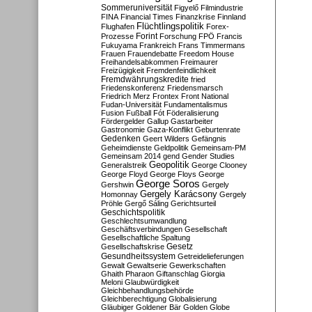
Sommeruniversität
Figyelő
Filmindustrie
FINA
Financial Times
Finanzkrise
Finnland
Flüchtlingspolitik
Flughafen
Forex-
Forint
Prozesse
Forschung
FPÖ
Francis
Fukuyama
Frankreich
Frans Timmermans
Frauen
Frauendebatte
Freedom House
Freihandelsabkommen
Freimaurer
Freizügigkeit
Fremdenfeindlichkeit
Fremdwährungskredite
fried
Friedenskonferenz
Friedensmarsch
Friedrich Merz
Frontex
Front National
Fudan-Universität
Fundamentalismus
Fusion
Fußball
Fót
Föderalisierung
Fördergelder
Gallup
Gastarbeiter
Gastronomie
Gaza-Konflikt
Geburtenrate
Gedenken
Geert Wilders
Gefängnis
Geheimdienste
Geldpolitik
Gemeinsam-PM
Gemeinsam 2014
gend
Gender Studies
Geopolitik
Generalstreik
George Clooney
George Floyd
George Floys
George
George Soros
Gershwin
Gergely
Gergely Karácsony
Homonnay
Gergely
Pröhle
Gergő Sáling
Gerichtsurteil
Geschichtspolitik
Geschlechtsumwandlung
Geschäftsverbindungen
Gesellschaft
Gesellschaftliche Spaltung
Gesetz
Gesellschaftskrise
Gesundheitssystem
Getreidelieferungen
Gewalt
Gewaltserie
Gewerkschaften
Ghaith Pharaon
Giftanschlag
Giorgia
Meloni
Glaubwürdigkeit
Gleichbehandlungsbehörde
Gleichberechtigung
Globalisierung
Gläubiger
Goldener Bär
Golden Globe