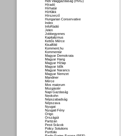
Heti Világgazdaság (HVG)
Híradó
Hírhatár
HírKlikk
Hírszerző
Hungarian Conservative
Index
InfoRádió
Jelen
Jobbegyenes
Kapitalizmus
Kettős Mérce
Kisalföld
Komment.hu
Kommentár
Magyar Demokrata
Magyar Hang
Magyar Hírlap
Magyar Idők
Magyar Narancs
Magyar Nemzet
Mandiner
Mérce
Mos maiorum
Mozgástér
Napi Gazdaság
Neokohn
Népszabadság
Népszava
Nyugat
Nyugati Fény
Origo
Országút
Partizán
Pesti Srácok
Policy Solutions
Portfolio
Radio Freies Europa (RFE)