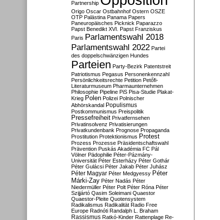
Partnership
Origo
Oscar
Ostbahnhof
Ostern
OSZE
OTP
Palästina
Panama Papers
Paneuropäisches Picknick
Paparazzo
Papst Benedikt XVI.
Papst Franziskus
Parlamentswahl 2018
Paris
Parlamentswahl 2022
Partei
des doppelschwänzigen Hundes
Parteien
Party-Bezirk
Patentstreit
Patriotismus
Pegasus
Personenkennzahl
Persönlichkeitsrechte
Petition
Petőfi-
Literaturmuseum
Pharmaunternehmen
Philosophie
Pipeline
PiS
Pisa-Studie
Plakat-
Polen
Krieg
Polizei
Polnischer
Populismus
Abhörskandal
Postkommunismus
Preispolitik
Pressefreiheit
Privatfernsehen
Privatinsolvenz
Privatisierungen
Privatkundenbank
Prognose
Propaganda
Protest
Prostitution
Protektionismus
Prozess
Prozesse
Präsidentschaftswahl
Prävention
Puskás Akadémia FC
Pál
Völner
Pädophilie
Péter-Pázmány-
Universität
Péter Esterházy
Péter Gothár
Péter Gulácsi
Péter Jakab
Péter Juhász
Péter
Péter Magyar
Péter Medgyessy
Márki-Zay
Péter Nadás
Péter
Niedermüller
Péter Polt
Péter Róna
Péter
Szijjártó
Qasim Soleimani
Quaestor
Quaestor-Pleite
Quotensystem
Radikalismus
Radikalität
Radio Free
Europe
Radnóti
Randalph L. Braham
Rassismus
Ratkó-Kinder
Rattenplage
Re-