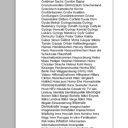
Goldman Sachs
Gordon Bajnai
Grenzzaun
Grenzkontrollen
Griechenland
Griechisch-katholische Kirche
Großbritannien
Große Koalition
Großungarn
Grundeinkommen
Grüne
Gwendoline Delbos-Corfield
Gyula Horn
Gyula Molnár
Gyöngyöspata
György
Budaházy
György Donáth
György Gattyán
György Hunvald
György Konrád
György
Lukács
György Matolcsy
Győr
Gábor
Demszky
Gábor Fodor
Gábor Kaleta
Gábor Vona
Gábor Simon
Gáspár Miklós
Tamás
Gáspár Orbán
Haftbedingungen
Hamas
Handelsketten
Harvey Weinstein
Hass
Hassrede
Hassverbrechen
Haus der
Haushalt
Schicksale
Haushaltseinkommen
Hausordnung
Heiko
Maas
Heiliger Stephan
Heineken
Heinz-
Christian Strache
Helmut Kohl
Henry
Kissinger
Herdenimmunität
Hertha BSC
Berlin
Heti Világgazdaság (HVG)
Heti
Válasz
Hilfsmaßnahmen
Hilfspaket
Hillary
Clinton
Historikerstreit
Hitler-Vergleich
Hollókő
Holocaust
Homo-Ehe
Homophobie
Homosexualität
Horst Seehofer
Hunxit
Huxit
HÉV
Häusliche Gewalt
Hír TV
Iain
Lindsay
Identität
Identitätspolitik
Ideologie
Ikonen
Ildikó Bangó Borbély
Ildikó Enyedi
Ildikó Lendvai
Ildikó Varga
Ildikó Vida
Illiberale
Illegale Einwanderung
Demokratie
Image
Imageschaden
Imagewandel
Immobilien
Impeachment
Impfung
Imre Horváth
Imre Kertész
Imre
Nagy
Imre Pozsgay
In-vitro-Fertilisation
Inflation
INA
Index
Informanten
Informationsfreiheit
Innenpolitik