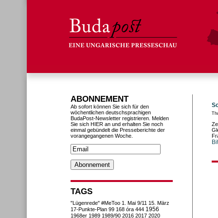
ABONNEMENT
So
Ab sofort können Sie sich für den
wöchentlichen deutschsprachigen
Th
BudaPost-Newsletter registrieren. Melden
Sie sich HIER an und erhalten Sie noch
Ze
einmal gebündelt die Presseberichte der
Gl
vorangegangenen Woche.
Fr
Bi
TAGS
"Lügenrede"
#MeToo
1. Mai
9/11
15. März
1956
17-Punkte-Plan
99
168 óra
444
1968er
1989
1989/90
2016
2017
2020