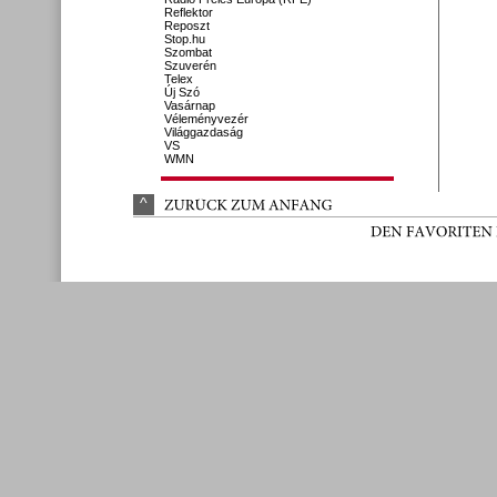
Reflektor
Reposzt
Stop.hu
Szombat
Szuverén
Telex
Új Szó
Vasárnap
Véleményvezér
Világgazdaság
VS
WMN
^
ZURÜ
CK 
ZUM 
ANFANG
DEN 
FAVORITEN 