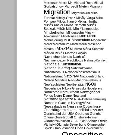
Mercosur
Metro M4
Michael Roth
Michail
Gorbatschow
Microsoft
Mieten
Migation
Migration
Migration Aid
Mihai
Tudose
Mihály Orosz
Mihály Varga
Mike
Pompeo
Miklós Hagyó
Miklós Horthy
Miklós Kásler
Miklós Németh
Miklós
Seszták
Militär
Milla
Milo Yiannopoulos
Minderheiten
Mindestlohn
Minsk-
Abkommen
Mittelklasse
MKB
MKKP
Momentum
Mobilisierung
MOL
Monarchie
Moral
Moratorium
Mord
Moria
Moschee
MSZP
Moskau
Muslime
Mária Schmidt
Márton Békés
Márton Gulyás
Nachrichtendienste
Nachruf
Nachwendezeit
Nacktfotos
Nahost-Konflikt
Nationale Konsultation
Nationalfeiertag
Nationalhymne
Nationalismus
Nationalkonservatismus
Nato
Nationalstaat
NAV
Nazideutschland
Nelson Mandela
Neo-Macchiavellismus
NGOs
Neofaschisten
Neoliberalität
Niederlande
Nikola Gruevski
Nobelpreis
Nordkorea
Nord Stream
Norwegischer
Fonds
Notre Dame
Notstand
Notstandsgesetze
NSA-Datensammlung
Numerus Clausus
Nyíregyháza
Népszabadság
Népszava
Obdachlose
Oberbürgermeisterkandidat
Oberster
Gerichtshof der USA
Oberstes Gericht
Offene Gesellschaft
Offshore-Firmen
Oktoberrevolution
OLAF
Olaf Scholz
Olivér
Várhelyi
Olympia-Bewerbung
Olympische
Spiele
Ombudsmann
Open Government
Opposition