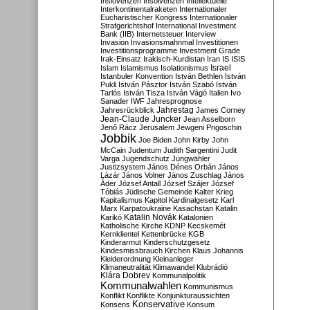
Inslovenzen
Insolvenzen
Intellektuelle
Interkontinentalraketen
Internationaler
Eucharistischer Kongress
Internationaler
Strafgerichtshof
International Investment
Bank (IIB)
Internetsteuer
Interview
Invasion
Invasionsmahnmal
Investitionen
Investitionsprogramme
Investment Grade
Irak-Einsatz
Irakisch-Kurdistan
Iran
IS
ISIS
Israel
Islam
Islamismus
Isolationismus
Istanbuler Konvention
István Bethlen
István
Pukli
István Pásztor
István Szabó
István
Tarlós
István Tisza
István Vágó
Italien
Ivo
Sanader
IWF
Jahresprognose
Jahrestag
Jahresrückblick
James Corney
Jean-Claude Juncker
Jean Asselborn
Jenő Rácz
Jerusalem
Jewgeni Prigoschin
Jobbik
Joe Biden
John Kirby
John
McCain
Judentum
Judith Sargentini
Judit
Varga
Jugendschutz
Jungwähler
Justizsystem
János Dénes Orbán
János
Lázár
János Volner
János Zuschlag
János
Áder
József Antall
József Szájer
József
Tóbiás
Jüdische Gemeinde
Kalter Krieg
Kapitalismus
Kapitol
Kardinalgesetz
Karl
Marx
Karpatoukraine
Kasachstan
Katalin
Katalin Novák
Karikó
Katalonien
Katholische Kirche
KDNP
Kecskemét
Kernklientel
Kettenbrücke
KGB
Kinderarmut
Kinderschutzgesetz
Kindesmissbrauch
Kirchen
Klaus Johannis
Kleiderordnung
Kleinanleger
Klimaneutralität
Klimawandel
Klubrádió
Klára Dobrev
Kommunalpolitik
Kommunalwahlen
Kommunismus
Konflikt
Konflikte
Konjunkturaussichten
Konservative
Konsens
Konsum