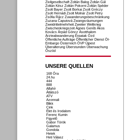
Zivilgesellschaft
Zoltán Balog
Zoltán Gál
Zoltán Kész
Zoltán Pokorni
Zoltán Spéder
Zsolt Bayer
Zsolt Borkai
Zsolt Gréczy
Zsolt Hernádi
Zsolt Molnár
Zsolt Petry
Zsófia Rácz
Zuwanderungsbeschränkung
Zuzana Čaputová
Zwangsräumungen
Zweidrittelmehrheit
Zweiter Weltkrieg
Zwischenkriegszeit
Ágnes Geréb
Ákos
Kovács
Árpád Göncz
Ásotthalom
Ärzteabwanderung
Érpatak
Ózd
Öffentliche Aufträge
Öffentlicher Dienst
Öl-
Embargo
Österreich
ÖVP
Újpest
Überalterung
Überstunden
Überwachung
Őszöd
UNSERE QUELLEN
168 Óra
24.hu
444
888
Alfahír
Átlátszó
ATV
Azonnali
Blikk
Cink
Élet és Irodalom
Ferenc Kumin
Figyelő
Gábor Török
Galamus
Gondola
Hetek
Heti Válasz