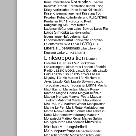
Korruption
Konsumverhalten
Kosovo
Krawalle
Kredite
Kreditrating
Kreml
Krieg
Kriegsverbrechen
Krim-Krise
Kriminalität
Krise
Krisenmanagement
Krisztina Tóth
Kulturkrieg
Kroatien
Kuba
Kulturförderung
Kurdistan
Kurie
kuruc.info
Kyrill
Käfighaltung
Kék Pont
Kötcse
Ladenschließungen
Lajos Bokros
Lajos Rig
Lajos Simicska
Landwirtschaft
lebenslange Haft
Lebensmittel
Lebensmittelqualität
Lehrkräfte
Lehrplan
LGBTQ
Leichtathletik-WM
Lenin
LIBE
Liberale
Liberalismus
Libri
Libyen
Li
Linksallianz
Keqiang
Linke
Linksopposition
Litauen
Literatur
Liz Truss
LMP
Lockdown
Lockerungen
Lokalismus
London
Lánchíd
Rádió
László Botka
László Donáth
László
Földi
László Kiss
László Kövér
László
Majtényi
László Marton
László Nemes
Jeles
László Rajk
László Sólyom
László
Löhne
Toroczkai
László Trócsányi
Macht
Machtkampf
Mafiastaat
Magda Kósa-
Kovács
Magna Charta
Magyar Krónika
Magyar Nemzet
Magyar Posta
Magyar
Telekom
Mahnmal
Maidan
Makkabiade
MAL
MALÉV
Manfred Weber
Manipulation
Marine Le Pen
Mark Rutte
Marktdogmen
Martin Reinke
Martin Schulz
Massaker in
Kenia
Masseneinwanderung
Mateusz
Morawiecki
Matteo Renzi
Matteo Salvini
Mautgebühren
Mazedonien
Mazsihisz
Medien
Meinungsfreiheit
Meinungsumfrage
Menschenhandel
Menschenrechte
Menschenschmuggel