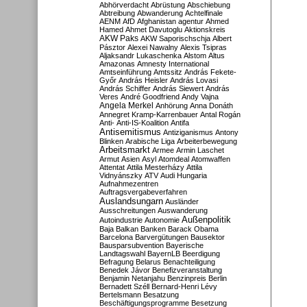
Abhörverdacht
Abrüstung
Abschiebung
Abtreibung
Abwanderung
Achtelfinale
AENM
AfD
Afghanistan
agentur
Ahmed
Hamed
Ahmet Davutoglu
Aktionskreis
AKW Paks
AKW Saporischschja
Albert
Pásztor
Alexei Nawalny
Alexis Tsipras
Aljaksandr Lukaschenka
Alstom
Altus
Amazonas
Amnesty International
Amtseinführung
Amtssitz
András Fekete-
Győr
András Heisler
András Lovasi
András Schiffer
András Siewert
András
Veres
André Goodfriend
Andy Vajna
Angela Merkel
Anhörung
Anna Donáth
Annegret Kramp-Karrenbauer
Antal Rogán
Anti-
Anti-IS-Koalition
Antifa
Antisemitismus
Antiziganismus
Antony
Blinken
Arabische Liga
Arbeiterbewegung
Arbeitsmarkt
Armee
Armin Laschet
Armut
Asien
Asyl
Atomdeal
Atomwaffen
Attentat
Attila Mesterházy
Attila
Vidnyánszky
ATV
Audi Hungaria
Aufnahmezentren
Auftragsvergabeverfahren
Auslandsungarn
Ausländer
Ausschreitungen
Auswanderung
Außenpolitik
Autoindustrie
Autonomie
Baja
Balkan
Banken
Barack Obama
Barcelona
Barvergütungen
Bausektor
Bausparsubvention
Bayerische
Landtagswahl
BayernLB
Beerdigung
Befragung
Belarus
Benachteiligung
Benedek Jávor
Benefizveranstaltung
Benjamin Netanjahu
Benzinpreis
Berlin
Bernadett Széll
Bernard-Henri Lévy
Bertelsmann
Besatzung
Beschäftigungsprogramme
Besetzung