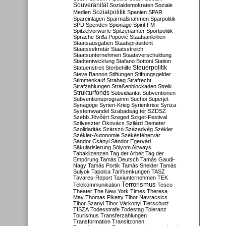
Souveränität
Sozialdemokraten
Soziale
Sozialpolitik
Medien
Spanien
SPAR
Spareinlagen
Sparmaßnahmen
Sparpolitik
SPD
Spenden
Spionage
Spirit FM
Spitzelvorwürfe
Spitzenämter
Sportpolitik
Sprache
Srđa Popović
Staatsanleihen
Staatsausgaben
Staatspräsident
Staatssekretär
Staatsstreich
Staatsunternehmen
Staatsverschuldung
Stadtentwicklung
Stafano Bottoni
Station
Steuerpolitik
Statuenstreit
Sterbehilfe
Steve Bannon
Stiftungen
Stiftungsgelder
Stimmenkauf
Strabag
Strafrecht
Strafzahlungen
Straßenblockaden
Streik
Strukturfonds
Subsidiarität
Subventionen
Subventionsprogramm
Suchoi Superjet
Synagoge
Syrien-Krieg
Syrienkrise
Syriza
Systemwandel
Szabadság tér
SZDSZ
Szebb Jövőért
Szeged
Sziget-Festival
Szilveszter Ókovács
Szilárd Demeter
Szolidaritás
Szárszó
Századvég
Székler
Székler-Autonomie
Székésféhervár
Sándor Csányi
Sándor Egervári
Säkularisierung
Sólyom Airways
Tabaklizenzen
Tag der Arbeit
Tag der
Empörung
Tamás Deutsch
Tamás Gaudi-
Nagy
Tamás Portik
Tamás Sneider
Tamás
Sulyok
Tapolca
Tarifsenkungen
TASZ
Tavares-Report
Taxiunternehmen
TEK
Terrorismus
Telekommunikation
Tesco
Theater
The New York Times
Theresa
May
Thomas Piketty
Tibor Navracsics
Tibor Szanyi
Tibor Várkonyi
Tierschutz
TISZA
Todesstrafe
Todestag
Toleranz
Tourismus
Transferzahlungen
Transformation
Transitzonen