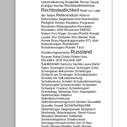
Industrialisierung
Realpolitik
Recep Tayyip
Rechtsextremismus
Erdoğan
Rechte
Rechtsstaatlichkeit
Rede zur Lage
Referendum
der Nation
Reform
Reformation
Regimewechsel
Reisefreiheit
Religion
Renten
Residenz-Programm
Resolution
Rettungspaket
Revolution
Revolution 1848
Rezession
RMDSZ
Roma
Robert Fico
Roger Scruton
Ronald
Lauder
Ron DeSantis
Ron Werber
Rote
Armee
Rotschlammkatastrophe
RTL Klub
Ruinenkneipen
Rumänien
Rumänienungarn
Runder Tisch
Russland
Rundtischgespräche
Ryanair
Ráhel Orbán
Róbert Kiss
Rückblick 2015
Rücktritt
S&P
Sanktionen
Sarkozy
Sarolta Laura Baritz
Satire
Schengen-Grenze
Schengen-Zone
Schengener Abkommen
Schiefergas
Schlacht am Donbogen
Schmalspurbahn
Schottische Volksabstimmung
Schuldenkrise
Schulen
Schulumbenennung
Schwarzgeld
Schwarzkonten
Schweden
Schweizer Franken
Schwimmsport
Scientology
Sebastian Kurz
Segregation
Seidenstraße-Initiative
Selbstbeschränkung
Selbstbestimmungsrecht
Serbien
Sexualität
Sicherheitspolitik
Sexuelle Gewalt
Siebenbürgen
Siegesparade
Sinopharm
Skinheads
Sklavengesetz
Slomó Köves
Slowakei
Slowenien
Solidarität
Sonderbefugnisse
Sondersteuer
Sonntagsverkaufsverbot
Son of Saul
South-Stream-Pipeline
South Stream