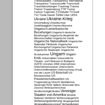
Transkarpatien
Transparency International
Transparenz
Transsexuelle
Transvestit
Trauerbekundungen
Trauertag
Trauma
Trianon
Truppenabzug
TTIP
Tucker
Carlson
Tugenden
TV-Debatte
TV-Duell
Türkei
TV2
Tünde Handó
Uber
UEFA
Ukraine-Krieg
Ukraine
Umverteilung
Umweltschutz
Unabhängigkeit
Unentschlossene
Ungarisch-amerikanische
Beziehungen
Ungarisch-deutsche
Beziehungen
Ungarische Akademie der
Wissenschaften
Ungarische Garde
Ungarische Nationalbank
Ungarischer
Nationaler Filmfonds
Ungarischer
Rechnungshof
Ungarisches Parlament
Ungarische Staatsoper
Ungarische
Ungarn
Ungarn-
Ärztekammer
Kritik
Universitäten
Universität für
Theater- und Filmkunst in Budapest
(SZFE)
Unruhen 2006
Unternehmen
Unternehmenssteuer
Unterschicht
Unterschriftenaktion
Untersuchung
Ursula
US-Botschaft
von der Leyen
US-
US-
Einreiseverbot
Präsidentschaftswahlen
US-
Truppenabzug
Utrecht
Vandalismus
Vasárnapi Hírek
Vatikan
Venezuela
Vera
Jourová
Verbraucherschutz
Vereinigte
Verdienstmöglichkeiten
Staaten von Amerika
Vereinte
Nationen
Verfahren
Verfassungsgericht
Verfassungsänderung
Vergangenheit
Vergewaltigungsvorwurf
Verhandlungen