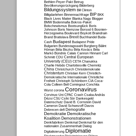
Bethlen-Peyer-Pakt
Betrug
Bevölkerungsrückgang
Bilderberg
Bildungssystem
Bill Clinton
BIP
Billigdarlehen
Binnennachfrage
BKK
Black Lives Matter
Blanka Nagy
Blogger
BMW
Bodenmafia
Bokros-Paket
Bolschewismus
Bootsunglück
Boris
Johnson
Boris Nemzow
Borsod 6
Bosnien-
Herzegowina
Boulevard
Boykott
Braindrain
Brexit
Brand
Bratislava
Buchhandel
Buda-
Budapest
Cash
Budapest Pride
Bulgarien
Bundestagswahl
Burgberg
Bálint
Hóman
Béla Biszku
Béla Kovács
Béla
Markó
Bündnis
Calais
Cannon Hinnant
Carl
Central European
Schmitt
CDU
University (CEU)
CETA
Chanukka
Charlie Hebdo
Charlottesville
Chemnitz
China
Christchurch
Christdemokratie
Christentum
Christian Kern
Christlich-
Demokratische Internationale
Christliche
Freiheit
Christoph Schönborn
CIA
Coca-
Cola
Colleen Bell
Comingout
Conchita
Coronavirus
Wurst
corona
Corvinus-Uni
CPAC
Crash
Csaba András
Dézsi
CSU
Csíki Sör
Dankesgeld
Datenschutz
David B. Cornstein
David
Cameron
David Schwezoff
Davos
Demografie
Debrecen
defi
Demokratie
Demokratische
Koalition
Demonstrationen
Denkfabriken
Denkmal
Denkmal für den
nationalen Zusammenhalt
Dialog
Diplomatie
Digitalisierung