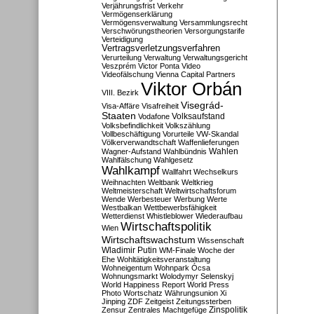
Verjährungsfrist
Verkehr
Vermögenserklärung
Vermögensverwaltung
Versammlungsrecht
Verschwörungstheorien
Versorgungstarife
Verteidigung
Vertragsverletzungsverfahren
Verurteilung
Verwaltung
Verwaltungsgericht
Veszprém
Victor Ponta
Video
Videofälschung
Vienna Capital Partners
Viktor Orbán
VIII. Bezirk
Visegrád-
Visa-Affäre
Visafreiheit
Staaten
Vodafone
Volksaufstand
Volksbefindlichkeit
Volkszählung
Vollbeschäftigung
Vorurteile
VW-Skandal
Völkerverwandtschaft
Waffenlieferungen
Wahlen
Wagner-Aufstand
Wahlbündnis
Wahlfälschung
Wahlgesetz
Wahlkampf
Wallfahrt
Wechselkurs
Weihnachten
Weltbank
Weltkrieg
Weltmeisterschaft
Weltwirtschaftsforum
Wende
Werbesteuer
Werbung
Werte
Westbalkan
Wettbewerbsfähigkeit
Wetterdienst
Whistleblower
Wiederaufbau
Wirtschaftspolitik
Wien
Wirtschaftswachstum
Wissenschaft
Wladimir Putin
WM-Finale
Woche der
Ehe
Wohltätigkeitsveranstaltung
Wohneigentum
Wohnpark Ócsa
Wohnungsmarkt
Wolodymyr Selenskyj
World Happiness Report
World Press
Photo
Wortschatz
Währungsunion
Xi
Jinping
ZDF
Zeitgeist
Zeitungssterben
Zensur
Zentrales Machtgefüge
Zinspolitik