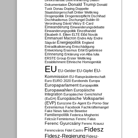
Direktmandat
Diskriminierung
Diäten
Donald Trump
Dokumentation
Donald
Tusk
Donau
Doping
Doppelte
Staatsbürgerschaft
Dritter Weltkrieg
Drogenpolitik
Drogentestpflicht
Dschihad
Dschihadismus
Dschungel
Dublin-III-
Verordnung
Dávid Vitézy
E-Card
Einwanderung
Einwanderungsdebatte
Einwanderungspolitik
Einzelhandel
Elisabeth II.
Eliten
ELTE
Előd Novák
Emmanuel Macron
Endre Ady
Endre
Energiepolitik
Ságvári
England
Entradikalisierung
Entschädigung
Entwicklung
Erasmus
Erbil
Ergebnisse
Erinnerung
Erklärung von Alba Iulia
ERSTE Group
Erster Weltkrieg
Establishment
Ethnische Homogenität
EU
EU-
EU-Gelder
EU-Gipfel
Kommission
EU-Ratspräsidentschaft
Euro
EURO 2020
Eurobonds
Europa
Europaparlament
Europapolitik
Europawahlen
Europäische
Integration
Europäischer Gerichtshof
Europäische Volkspartei
(EuGH)
(EVP)
Eurozone
Ex-Agent
Ex-Porno-Star
Extremismus
Facebook
Fachkräftemangel
Fake News
falsche Beweise
Familienpolitik
Federica Mogherini
Felcsút
Feminismus
Ferenc Falus
Ferenc Gyurcsány
Ferenc Krausz
Fidesz
Ferencváros
Fidel Castro
Fidesz-Regierung
Fidesz-