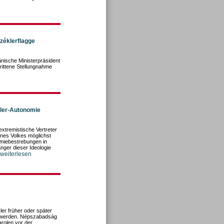
zéklerflagge
änische Ministerpräsident
rittene Stellungnahme
kler-Autonomie
extremistische Vertreter
eines Volkes möglichst
nomiebestrebungen in
ger dieser Ideologie
 weiterlesen
er früher oder später
en werden. Népszabadság
arolen vor der