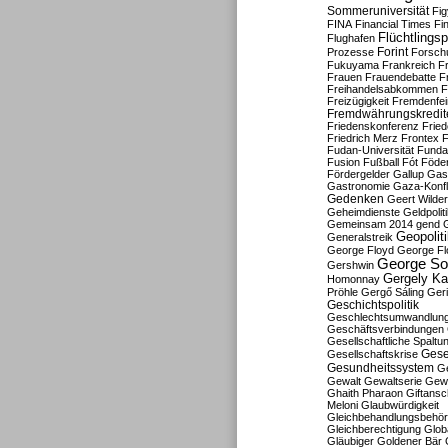
Sommeruniversität
Fig
FINA
Financial Times
Fi
Flüchtlingsp
Flughafen
Forint
Prozesse
Forsch
Fukuyama
Frankreich
F
Frauen
Frauendebatte
F
Freihandelsabkommen
F
Freizügigkeit
Fremdenfein
Fremdwährungskredit
Friedenskonferenz
Frie
Friedrich Merz
Frontex
F
Fudan-Universität
Funda
Fusion
Fußball
Fót
Föder
Fördergelder
Gallup
Gast
Gastronomie
Gaza-Konfl
Gedenken
Geert Wilde
Geheimdienste
Geldpolit
Gemeinsam 2014
gend
Geopolit
Generalstreik
George Floyd
George Fl
George So
Gershwin
Gergely K
Homonnay
Pröhle
Gergő Sáling
Geri
Geschichtspolitik
Geschlechtsumwandlun
Geschäftsverbindungen
Gesellschaftliche Spaltu
Gese
Gesellschaftskrise
Gesundheitssystem
Ge
Gewalt
Gewaltserie
Gew
Ghaith Pharaon
Giftansc
Meloni
Glaubwürdigkeit
Gleichbehandlungsbehö
Gleichberechtigung
Glob
Gläubiger
Goldener Bär