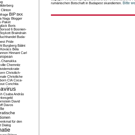
ug
Bitte w
rumänischen Botschaft in Budapest skandierten.
ilderberg
l Clinton
BIP
frage
BKK
ka Nagy
Blogger
s-Paket
glück
Boris
Borsod 6
Bosnien-
Boykott
Braindrain
Buchhandel
Buda-
est Pride
hl
Burgberg
Bálint
 Kovács
Béla
nnon Hinnant
Carl
uropean
A
Chanukka
ville
Chemnitz
istdemokratie
Kern
Christlich-
onale
Christliche
born
CIA
Coca-
out
Conchita
avirus
sh
Csaba András
nkesgeld
rnstein
David
ff
Davos
fie
atische
tionen
enkmal für den
t
Dialog
atie