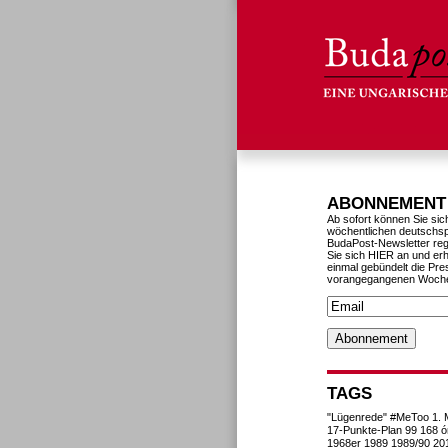
ABONNEMENT
Ab sofort können Sie sic
wöchentlichen deutschs
BudaPost-Newsletter reg
Sie sich HIER an und erh
einmal gebündelt die Pre
vorangegangenen Woch
TAGS
"Lügenrede"
#MeToo
1. 
17-Punkte-Plan
99
168 ó
1968er
1989
1989/90
20