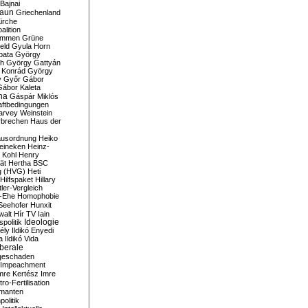
Bajnai
aun
Griechenland
irche
lition
ommen
Grüne
eld
Gyula Horn
pata
György
th
György Gattyán
 Konrád
György
y
Győr
Gábor
Gábor Kaleta
na
Gáspár Miklós
ftbedingungen
arvey Weinstein
brechen
Haus der
usordnung
Heiko
eineken
Heinz-
 Kohl
Henry
ät
Hertha BSC
g (HVG)
Heti
Hilfspaket
Hillary
tler-Vergleich
-Ehe
Homophobie
Seehofer
Hunxit
walt
Hír TV
Iain
spolitik
Ideologie
ély
Ildikó Enyedi
a
Ildikó Vida
liberale
geschaden
Impeachment
mre Kertész
Imre
itro-Fertilisation
rmanten
politik