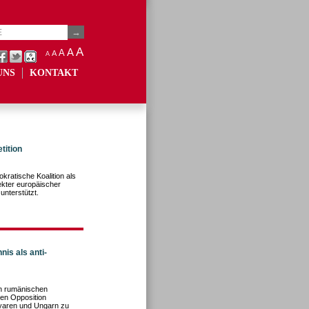
A
A
A
A
A
UNS
KONTAKT
tition
okratische Koalition als
rekter europäischer
unterstützt.
is als anti-
en rumänischen
hen Opposition
yaren und Ungarn zu