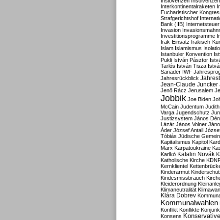
Inslovenzen
Insolvenzen
Interkontinentalraketen
I
Eucharistischer Kongres
Strafgerichtshof
Internat
Bank (IIB)
Internetsteuer
Invasion
Invasionsmahn
Investitionsprogramme
I
Irak-Einsatz
Irakisch-Ku
Islam
Islamismus
Isolat
Istanbuler Konvention
Is
Pukli
István Pásztor
Ist
Tarlós
István Tisza
Istv
Sanader
IWF
Jahrespro
Jahres
Jahresrückblick
Jean-Claude Juncker
Jenő Rácz
Jerusalem
Je
Jobbik
Joe Biden
Jo
McCain
Judentum
Judith
Varga
Jugendschutz
Jun
Justizsystem
János Dén
Lázár
János Volner
Jáno
Áder
József Antall
József
Tóbiás
Jüdische Gemei
Kapitalismus
Kapitol
Kard
Marx
Karpatoukraine
Ka
Katalin Novák
Karikó
K
Katholische Kirche
KDN
Kernklientel
Kettenbrück
Kinderarmut
Kinderschu
Kindesmissbrauch
Kirch
Kleiderordnung
Kleinanle
Klimaneutralität
Klimawan
Klára Dobrev
Kommunal
Kommunalwahlen
Konflikt
Konflikte
Konjunk
Konservativ
Konsens