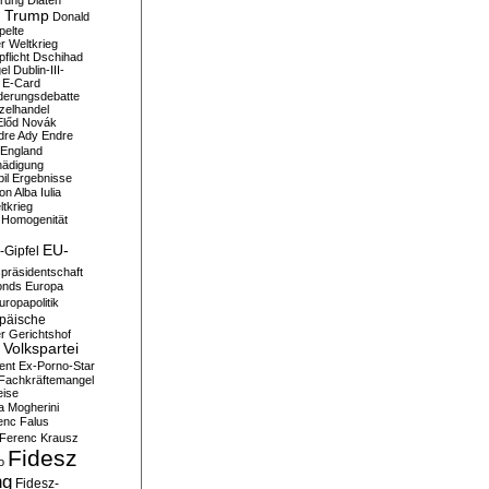
erung
Diäten
 Trump
Donald
pelte
er Weltkrieg
flicht
Dschihad
el
Dublin-III-
E-Card
derungsdebatte
zelhandel
Előd Novák
dre Ady
Endre
England
hädigung
il
Ergebnisse
n Alba Iulia
ltkrieg
 Homogenität
EU-
-Gipfel
präsidentschaft
onds
Europa
uropapolitik
päische
r Gerichtshof
Volkspartei
ent
Ex-Porno-Star
Fachkräftemangel
eise
a Mogherini
enc Falus
Ferenc Krausz
Fidesz
o
ng
Fidesz-