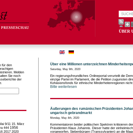
ÜBER 
Über eine Millionen unterzeichnen Minderheitenpe
h für den
prachigen
Saturday, May 9th, 2020
istrieren. Melden
alten Sie noch
Ein regierungsfreundliches Onlineportal verurteilt die Dem
sseberichte der
einzige Partei im Parlament, die die Petition zugunsten di
e.
Kohäsionsfonds für ethnische Minderheitenregionen nicht 
Bitte weiterlesen
Äußerungen des rumänischen Präsidenten Johann
ungarisch gebrandmarkt
Monday, May 4th, 2020
Mai
9/11
15. März
Kommentatoren beider politischen Spektren kritisieren d
1956
ra
444
Präsidenten Klaus Johannis. Dieser hatte der einheimisc
16
2017
2020
vorgeworfen, Siebenbürgen (Transsylvanien) an die Mag