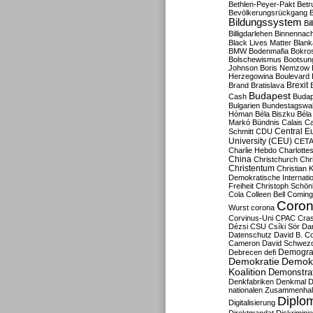
Bethlen-Peyer-Pakt
Betr
Bevölkerungsrückgang
B
Bildungssystem
Bil
Billigdarlehen
Binnennach
Black Lives Matter
Blan
BMW
Bodenmafia
Bokro
Bolschewismus
Bootsun
Johnson
Boris Nemzow
Herzegowina
Boulevard
Brexit
Brand
Bratislava
Budapest
Cash
Budap
Bulgarien
Bundestagswa
Hóman
Béla Biszku
Béla
Markó
Bündnis
Calais
Ca
Central E
Schmitt
CDU
University (CEU)
CET
Charlie Hebdo
Charlottes
China
Christchurch
Chr
Christentum
Christian 
Demokratische Internati
Freiheit
Christoph Schön
Cola
Colleen Bell
Coming
Coron
Wurst
corona
Corvinus-Uni
CPAC
Cra
Dézsi
CSU
Csíki Sör
Da
Datenschutz
David B. Co
Cameron
David Schwezo
Demogra
Debrecen
defi
Demokratie
Demokr
Koalition
Demonstra
Denkfabriken
Denkmal
D
nationalen Zusammenhal
Diplom
Digitalisierung