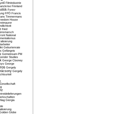
yelő
Filmindustrie
nanzkrise
Finnland
olitik
Forex-
ung
FPÖ
Francis
rans Timmermans
reedom House
reimaurer
dlichkeit
e
fried
densmarsch
ront National
mentalismus
alisierung
arbeiter
ikt
Geburtenrate
rs
Gefängnis
ik
Gemeinsam-PM
Gender Studies
ik
George Clooney
oys
George
ros
Gergely
arácsony
Gergely
chtsurteil
g
Gesellschaft
ng
tz
treidelieferungen
erkschaften
hlag
Giorgia
rde
alisierung
Golden Globe