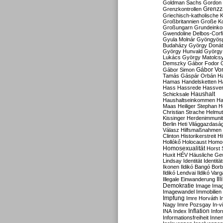
Goldman Sachs
Gordon 
Grenzz
Grenzkontrollen
Griechisch-katholische K
Großbritannien
Große Koa
Großungarn
Grundeink
Gwendoline Delbos-Corfi
Gyula Molnár
Gyöngyös
Budaházy
György Doná
György Hunvald
György
Lukács
György Matolcs
Demszky
Gábor Fodor
Gábor Vo
Gábor Simon
Tamás
Gáspár Orbán
Ha
Hamas
Handelsketten
H
Hass
Hassrede
Hassver
Haushalt
Schicksale
Haushaltseinkommen
Ha
Maas
Heiliger Stephan
H
Christian Strache
Helmut
Kissinger
Herdenimmunit
Berlin
Heti Világgazdasá
Válasz
Hilfsmaßnahmen
Clinton
Historikerstreit
Hi
Hollókő
Holocaust
Homo
Homosexualität
Horst 
Huxit
HÉV
Häusliche Ge
Lindsay
Identität
Identität
Ikonen
Ildikó Bangó Borb
Ildikó Lendvai
Ildikó Varg
Il
Illegale Einwanderung
Demokratie
Image
Ima
Imagewandel
Immobilien
Impfung
Imre Horváth
I
Nagy
Imre Pozsgay
In-v
Inflation
INA
Index
Info
Informationsfreiheit
Innen