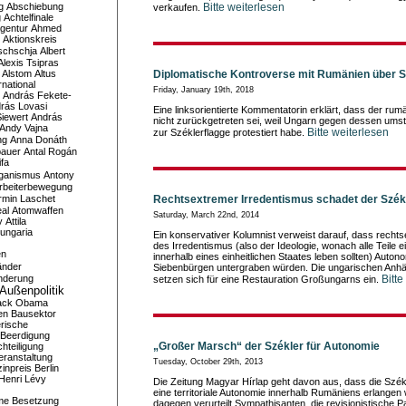
g
Abschiebung
Bitte weiterlesen
verkaufen.
g
Achtelfinale
gentur
Ahmed
Aktionskreis
schschja
Albert
Alexis Tsipras
Alstom
Altus
Diplomatische Kontroverse mit Rumänien über S
national
Friday, January 19th, 2018
András Fekete-
rás Lovasi
Eine linksorientierte Kommentatorin erklärt, dass der rum
iewert
András
nicht zurückgetreten sei, weil Ungarn gegen dessen umst
Andy Vajna
Bitte weiterlesen
zur Széklerflagge protestiert habe.
ng
Anna Donáth
bauer
Antal Rogán
ifa
iganismus
Antony
rbeiterbewegung
rmin Laschet
Rechtsextremer Irredentismus schadet der Szé
al
Atomwaffen
Saturday, March 22nd, 2014
y
Attila
ungaria
Ein konservativer Kolumnist verweist darauf, dass rechts
des Irredentismus (also der Ideologie, wonach alle Teile 
en
innerhalb eines einheitlichen Staates leben sollten) Auto
änder
Siebenbürgen untergraben würden. Die ungarischen Anhän
nderung
Bitte
setzen sich für eine Restauration Großungarns ein.
Außenpolitik
ack Obama
en
Bausektor
rische
Beerdigung
„Großer Marsch“ der Székler für Autonomie
hteiligung
eranstaltung
Tuesday, October 29th, 2013
inpreis
Berlin
Henri Lévy
Die Zeitung Magyar Hírlap geht davon aus, dass die Székl
eine territoriale Autonomie innerhalb Rumäniens erlang
me
Besetzung
dagegen verurteilt Sympathisanten, die revisionistische P