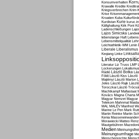
Korru
Konsumverhalten
Krawalle
Kredite
Kreditra
Kriegsverbrechen
Krim-K
Krise
Krisenmanagemen
Kroatien
Kuba
Kulturförd
Kurdistan
Kurie
kuruc.in
Käfighaltung
Kék Pont
Kö
Ladenschließungen
Lajo
Lajos Simicska
Landwir
lebenslange Haft
Lebensm
Lebensmittelqualität
Lehr
Leichtathletik-WM
Lenin
Liberale
Liberalismus
Linksalli
Keqiang
Linke
Linksoppositi
Literatur
Liz Truss
LMP
Lockerungen
Lokalismu
Rádió
László Botka
Lás
Földi
László Kiss
László
Majtényi
László Marton
L
Jeles
László Rajk
Lászl
Toroczkai
László Trócsá
Machtkampf
Mafiastaat
Kovács
Magna Charta
M
Magyar Nemzet
Magyar 
Telekom
Mahnmal
Maida
MAL
MALÉV
Manfred W
Marine Le Pen
Mark Rut
Martin Reinke
Martin Sch
Kenia
Masseneinwander
Morawiecki
Matteo Renz
Mautgebühren
Mazedoni
Medien
Meinungsfrei
Meinungsumfrage
Me
Menschenrechte
Mensc