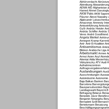
Abhörverdacht
Abrüstun
Abtreibung
Abwanderun
AENM
AfD
Afghanistan
a
Hamed
Ahmet Davutoglu
AKW Paks
AKW Sapori
Pásztor
Alexei Nawalny
Aljaksandr Lukaschenka
Amazonas
Amnesty Inter
Amtseinführung
Amtssitz
Győr
András Heisler
And
András Schiffer
András S
Veres
André Goodfriend
Angela Merkel
Anhöru
Annegret Kramp-Karren
Anti-
Anti-IS-Koalition
Ant
Antisemitismus
Antiz
Blinken
Arabische Liga
A
Arbeitsmarkt
Armee
A
Armut
Asien
Asyl
Atomde
Attentat
Attila Mesterház
Vidnyánszky
ATV
Audi H
Aufnahmezentren
Auftragsvergabeverfahr
Auslandsungarn
Ausl
Ausschreitungen
Auswa
Autoindustrie
Autonomie
Baja
Balkan
Banken
Bar
Barcelona
Barvergütung
Bausparsubvention
Baye
Landtagswahl
BayernLB
Befragung
Belarus
Benac
Benedek Jávor
Benefizv
Benjamin Netanjahu
Benz
Bernadett Széll
Bernard-
Bertelsmann
Besatzung
Beschäftigungsprogram