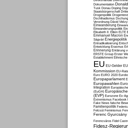
Direktmandat
Diskrimini
Donald
Dokumentation
Tusk
Donau
Doping
Dop
Staatsbürgerschaft
Dritt
Drogenpolitik
Drogentestp
Dschihadismus
Dschung
Verordnung
Dávid Vitézy
Einwanderung
Einwan
Einwanderungspolitik
Ein
Elisabeth II.
Eliten
ELTE
Emmanuel Macron
En
Energiepolitik
Ságvári
Entradikalisierung
Entsc
Entwicklung
Erasmus
Erb
Erinnerung
Erklärung vo
ERSTE Group
Erster We
Establishment
Ethnische
EU
EU-Gelder
EU
Kommission
EU-Rats
Euro
EURO 2020
Eurob
Europaparlament
E
Europawahlen
Euro
Integration
Europäische
Europäische 
(EuGH)
(EVP)
Eurozone
Ex-Ag
Extremismus
Facebook
Fake News
falsche Bew
Familienpolitik
Federic
Felcsút
Feminismus
Fer
Ferenc Gyurcsány
Ferencváros
Fidel Castr
Fidesz-Regieru