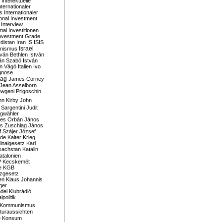
Intellektuelle
nternationaler
s
Internationaler
ional Investment
Interview
mal
Investitionen
nvestment Grade
rdistan
Iran
IS
ISIS
Israel
ionismus
tván Bethlen
István
ván Szabó
István
án Vágó
Italien
Ivo
gnose
tag
James Corney
Jean Asselborn
wgeni Prigoschin
hn Kirby
John
 Sargentini
Judit
gwähler
es Orbán
János
s Zuschlag
János
 Szájer
József
nde
Kalter Krieg
inalgesetz
Karl
sachstan
Katalin
atalonien
P
Kecskemét
e
KGB
tzgesetz
en
Klaus Johannis
ger
del
Klubrádió
politik
Kommunismus
turaussichten
e
Konsum