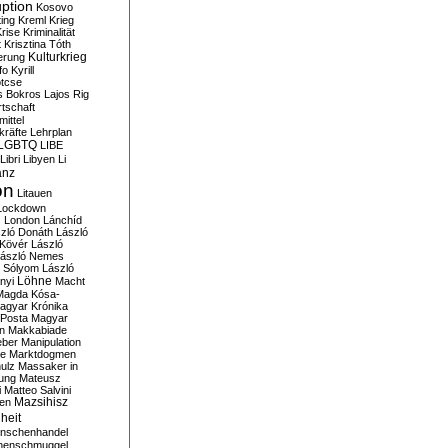
ption
Kosovo
ting
Kreml
Krieg
rise
Kriminalität
t
Krisztina Tóth
Kulturkrieg
erung
fo
Kyrill
tcse
s Bokros
Lajos Rig
tschaft
ittel
kräfte
Lehrplan
LGBTQ
LIBE
Libri
Libyen
Li
anz
on
Litauen
Lockdown
s
London
Lánchíd
zló Donáth
László
 Kövér
László
ászló Nemes
ó Sólyom
László
Löhne
nyi
Macht
Magda Kósa-
agyar Krónika
Posta
Magyar
n
Makkabiade
eber
Manipulation
te
Marktdogmen
ulz
Massaker in
ung
Mateusz
i
Matteo Salvini
en
Mazsihisz
heit
nschenhandel
henschmuggel