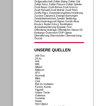
Zivilgesellschaft
Zoltán Balog
Zoltán Gál
Zoltán Kész
Zoltán Pokorni
Zoltán Spéder
Zsolt Bayer
Zsolt Borkai
Zsolt Gréczy
Zsolt Hernádi
Zsolt Molnár
Zsolt Petry
Zsófia Rácz
Zuwanderungsbeschränkung
Zuzana Čaputová
Zwangsräumungen
Zweidrittelmehrheit
Zweiter Weltkrieg
Zwischenkriegszeit
Ágnes Geréb
Ákos
Kovács
Árpád Göncz
Ásotthalom
Ärzteabwanderung
Érpatak
Ózd
Öffentliche Aufträge
Öffentlicher Dienst
Öl-
Embargo
Österreich
ÖVP
Újpest
Überalterung
Überstunden
Überwachung
Őszöd
UNSERE QUELLEN
168 Óra
24.hu
444
888
Alfahír
Átlátszó
ATV
Azonnali
Blikk
Cink
Élet és Irodalom
Ferenc Kumin
Figyelő
Gábor Török
Galamus
Gondola
Hetek
Heti Válasz