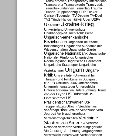
Transkarpatien
Transparency International
Transparenz
Transsexuelle
Transvestit
Trauerbekundungen
Trauertag
Trauma
Trianon
Truppenabzug
TTIP
Tucker
Carlson
Tugenden
TV-Debatte
TV-Duell
Türkei
TV2
Tünde Handó
Uber
UEFA
Ukraine-Krieg
Ukraine
Umverteilung
Umweltschutz
Unabhängigkeit
Unentschlossene
Ungarisch-amerikanische
Beziehungen
Ungarisch-deutsche
Beziehungen
Ungarische Akademie der
Wissenschaften
Ungarische Garde
Ungarische Nationalbank
Ungarischer
Nationaler Filmfonds
Ungarischer
Rechnungshof
Ungarisches Parlament
Ungarische Staatsoper
Ungarische
Ungarn
Ungarn-
Ärztekammer
Kritik
Universitäten
Universität für
Theater- und Filmkunst in Budapest
(SZFE)
Unruhen 2006
Unternehmen
Unternehmenssteuer
Unterschicht
Unterschriftenaktion
Untersuchung
Ursula
US-Botschaft
von der Leyen
US-
US-
Einreiseverbot
Präsidentschaftswahlen
US-
Truppenabzug
Utrecht
Vandalismus
Vasárnapi Hírek
Vatikan
Venezuela
Vera
Jourová
Verbraucherschutz
Vereinigte
Verdienstmöglichkeiten
Staaten von Amerika
Vereinte
Nationen
Verfahren
Verfassungsgericht
Verfassungsänderung
Vergangenheit
Vergewaltigungsvorwurf
Verhandlungen