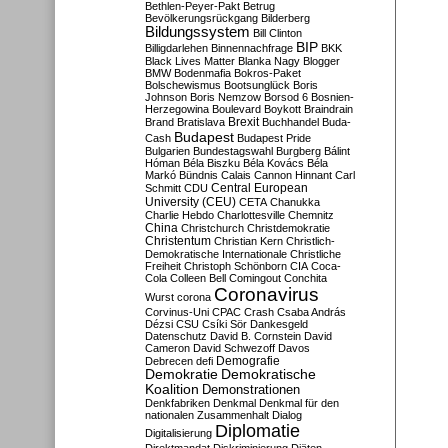
Bethlen-Peyer-Pakt
Betrug
Bevölkerungsrückgang
Bilderberg
Bildungssystem
Bill Clinton
BIP
Billigdarlehen
Binnennachfrage
BKK
Black Lives Matter
Blanka Nagy
Blogger
BMW
Bodenmafia
Bokros-Paket
Bolschewismus
Bootsunglück
Boris
Johnson
Boris Nemzow
Borsod 6
Bosnien-
Herzegowina
Boulevard
Boykott
Braindrain
Brexit
Brand
Bratislava
Buchhandel
Buda-
Budapest
Cash
Budapest Pride
Bulgarien
Bundestagswahl
Burgberg
Bálint
Hóman
Béla Biszku
Béla Kovács
Béla
Markó
Bündnis
Calais
Cannon Hinnant
Carl
Central European
Schmitt
CDU
University (CEU)
CETA
Chanukka
Charlie Hebdo
Charlottesville
Chemnitz
China
Christchurch
Christdemokratie
Christentum
Christian Kern
Christlich-
Demokratische Internationale
Christliche
Freiheit
Christoph Schönborn
CIA
Coca-
Cola
Colleen Bell
Comingout
Conchita
Coronavirus
Wurst
corona
Corvinus-Uni
CPAC
Crash
Csaba András
Dézsi
CSU
Csíki Sör
Dankesgeld
Datenschutz
David B. Cornstein
David
Cameron
David Schwezoff
Davos
Demografie
Debrecen
defi
Demokratie
Demokratische
Koalition
Demonstrationen
Denkfabriken
Denkmal
Denkmal für den
nationalen Zusammenhalt
Dialog
Diplomatie
Digitalisierung