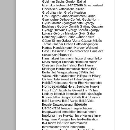
Goldman Sachs
Gordon Bajnai
Grenzzaun
Grenzkontrollen
Griechenland
Griechisch-katholische Kirche
Großbritannien
Große Koalition
Großungarn
Grundeinkommen
Grüne
Gwendoline Delbos-Corfield
Gyula Horn
Gyula Molnár
Gyöngyöspata
György
Budaházy
György Donáth
György Gattyán
György Hunvald
György Konrád
György
Lukács
György Matolcsy
Győr
Gábor
Demszky
Gábor Fodor
Gábor Kaleta
Gábor Vona
Gábor Simon
Gáspár Miklós
Tamás
Gáspár Orbán
Haftbedingungen
Hamas
Handelsketten
Harvey Weinstein
Hass
Hassrede
Hassverbrechen
Haus der
Haushalt
Schicksale
Haushaltseinkommen
Hausordnung
Heiko
Maas
Heiliger Stephan
Heineken
Heinz-
Christian Strache
Helmut Kohl
Henry
Kissinger
Herdenimmunität
Hertha BSC
Berlin
Heti Világgazdaság (HVG)
Heti
Válasz
Hilfsmaßnahmen
Hilfspaket
Hillary
Clinton
Historikerstreit
Hitler-Vergleich
Hollókő
Holocaust
Homo-Ehe
Homophobie
Homosexualität
Horst Seehofer
Hunxit
Huxit
HÉV
Häusliche Gewalt
Hír TV
Iain
Lindsay
Identität
Identitätspolitik
Ideologie
Ikonen
Ildikó Bangó Borbély
Ildikó Enyedi
Ildikó Lendvai
Ildikó Varga
Ildikó Vida
Illiberale
Illegale Einwanderung
Demokratie
Image
Imageschaden
Imagewandel
Immobilien
Impeachment
Impfung
Imre Horváth
Imre Kertész
Imre
Nagy
Imre Pozsgay
In-vitro-Fertilisation
Inflation
INA
Index
Informanten
Informationsfreiheit
Innenpolitik