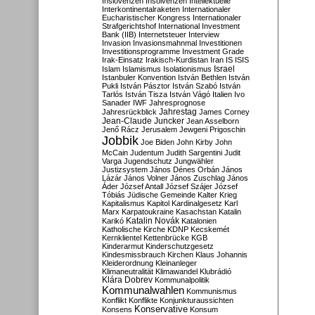
Inslovenzen
Insolvenzen
Intellektuelle
Interkontinentalraketen
Internationaler
Eucharistischer Kongress
Internationaler
Strafgerichtshof
International Investment
Bank (IIB)
Internetsteuer
Interview
Invasion
Invasionsmahnmal
Investitionen
Investitionsprogramme
Investment Grade
Irak-Einsatz
Irakisch-Kurdistan
Iran
IS
ISIS
Israel
Islam
Islamismus
Isolationismus
Istanbuler Konvention
István Bethlen
István
Pukli
István Pásztor
István Szabó
István
Tarlós
István Tisza
István Vágó
Italien
Ivo
Sanader
IWF
Jahresprognose
Jahrestag
Jahresrückblick
James Corney
Jean-Claude Juncker
Jean Asselborn
Jenő Rácz
Jerusalem
Jewgeni Prigoschin
Jobbik
Joe Biden
John Kirby
John
McCain
Judentum
Judith Sargentini
Judit
Varga
Jugendschutz
Jungwähler
Justizsystem
János Dénes Orbán
János
Lázár
János Volner
János Zuschlag
János
Áder
József Antall
József Szájer
József
Tóbiás
Jüdische Gemeinde
Kalter Krieg
Kapitalismus
Kapitol
Kardinalgesetz
Karl
Marx
Karpatoukraine
Kasachstan
Katalin
Katalin Novák
Karikó
Katalonien
Katholische Kirche
KDNP
Kecskemét
Kernklientel
Kettenbrücke
KGB
Kinderarmut
Kinderschutzgesetz
Kindesmissbrauch
Kirchen
Klaus Johannis
Kleiderordnung
Kleinanleger
Klimaneutralität
Klimawandel
Klubrádió
Klára Dobrev
Kommunalpolitik
Kommunalwahlen
Kommunismus
Konflikt
Konflikte
Konjunkturaussichten
Konservative
Konsens
Konsum