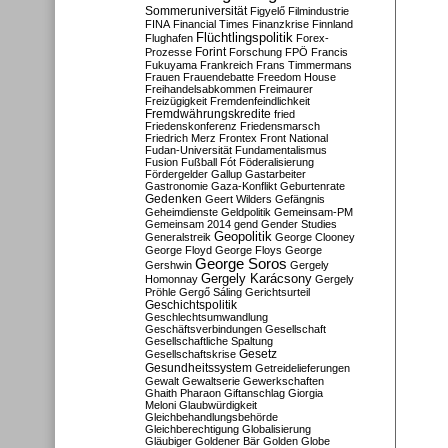
Sommeruniversität
Figyelő
Filmindustrie
FINA
Financial Times
Finanzkrise
Finnland
Flüchtlingspolitik
Flughafen
Forex-
Forint
Prozesse
Forschung
FPÖ
Francis
Fukuyama
Frankreich
Frans Timmermans
Frauen
Frauendebatte
Freedom House
Freihandelsabkommen
Freimaurer
Freizügigkeit
Fremdenfeindlichkeit
Fremdwährungskredite
fried
Friedenskonferenz
Friedensmarsch
Friedrich Merz
Frontex
Front National
Fudan-Universität
Fundamentalismus
Fusion
Fußball
Fót
Föderalisierung
Fördergelder
Gallup
Gastarbeiter
Gastronomie
Gaza-Konflikt
Geburtenrate
Gedenken
Geert Wilders
Gefängnis
Geheimdienste
Geldpolitik
Gemeinsam-PM
Gemeinsam 2014
gend
Gender Studies
Geopolitik
Generalstreik
George Clooney
George Floyd
George Floys
George
George Soros
Gershwin
Gergely
Gergely Karácsony
Homonnay
Gergely
Pröhle
Gergő Sáling
Gerichtsurteil
Geschichtspolitik
Geschlechtsumwandlung
Geschäftsverbindungen
Gesellschaft
Gesellschaftliche Spaltung
Gesetz
Gesellschaftskrise
Gesundheitssystem
Getreidelieferungen
Gewalt
Gewaltserie
Gewerkschaften
Ghaith Pharaon
Giftanschlag
Giorgia
Meloni
Glaubwürdigkeit
Gleichbehandlungsbehörde
Gleichberechtigung
Globalisierung
Gläubiger
Goldener Bär
Golden Globe