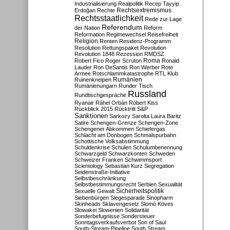
Industrialisierung
Realpolitik
Recep Tayyip
Rechtsextremismus
Erdoğan
Rechte
Rechtsstaatlichkeit
Rede zur Lage
Referendum
der Nation
Reform
Reformation
Regimewechsel
Reisefreiheit
Religion
Renten
Residenz-Programm
Resolution
Rettungspaket
Revolution
Revolution 1848
Rezession
RMDSZ
Roma
Robert Fico
Roger Scruton
Ronald
Lauder
Ron DeSantis
Ron Werber
Rote
Armee
Rotschlammkatastrophe
RTL Klub
Ruinenkneipen
Rumänien
Rumänienungarn
Runder Tisch
Russland
Rundtischgespräche
Ryanair
Ráhel Orbán
Róbert Kiss
Rückblick 2015
Rücktritt
S&P
Sanktionen
Sarkozy
Sarolta Laura Baritz
Satire
Schengen-Grenze
Schengen-Zone
Schengener Abkommen
Schiefergas
Schlacht am Donbogen
Schmalspurbahn
Schottische Volksabstimmung
Schuldenkrise
Schulen
Schulumbenennung
Schwarzgeld
Schwarzkonten
Schweden
Schweizer Franken
Schwimmsport
Scientology
Sebastian Kurz
Segregation
Seidenstraße-Initiative
Selbstbeschränkung
Selbstbestimmungsrecht
Serbien
Sexualität
Sicherheitspolitik
Sexuelle Gewalt
Siebenbürgen
Siegesparade
Sinopharm
Skinheads
Sklavengesetz
Slomó Köves
Slowakei
Slowenien
Solidarität
Sonderbefugnisse
Sondersteuer
Sonntagsverkaufsverbot
Son of Saul
South-Stream-Pipeline
South Stream