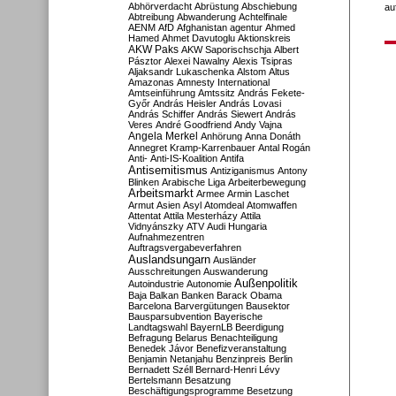
Abhörverdacht
Abrüstung
Abschiebung
au
Abtreibung
Abwanderung
Achtelfinale
AENM
AfD
Afghanistan
agentur
Ahmed
Hamed
Ahmet Davutoglu
Aktionskreis
AKW Paks
AKW Saporischschja
Albert
Pásztor
Alexei Nawalny
Alexis Tsipras
Aljaksandr Lukaschenka
Alstom
Altus
Amazonas
Amnesty International
Amtseinführung
Amtssitz
András Fekete-
Győr
András Heisler
András Lovasi
András Schiffer
András Siewert
András
Veres
André Goodfriend
Andy Vajna
Angela Merkel
Anhörung
Anna Donáth
Annegret Kramp-Karrenbauer
Antal Rogán
Anti-
Anti-IS-Koalition
Antifa
Antisemitismus
Antiziganismus
Antony
Blinken
Arabische Liga
Arbeiterbewegung
Arbeitsmarkt
Armee
Armin Laschet
Armut
Asien
Asyl
Atomdeal
Atomwaffen
Attentat
Attila Mesterházy
Attila
Vidnyánszky
ATV
Audi Hungaria
Aufnahmezentren
Auftragsvergabeverfahren
Auslandsungarn
Ausländer
Ausschreitungen
Auswanderung
Außenpolitik
Autoindustrie
Autonomie
Baja
Balkan
Banken
Barack Obama
Barcelona
Barvergütungen
Bausektor
Bausparsubvention
Bayerische
Landtagswahl
BayernLB
Beerdigung
Befragung
Belarus
Benachteiligung
Benedek Jávor
Benefizveranstaltung
Benjamin Netanjahu
Benzinpreis
Berlin
Bernadett Széll
Bernard-Henri Lévy
Bertelsmann
Besatzung
Beschäftigungsprogramme
Besetzung