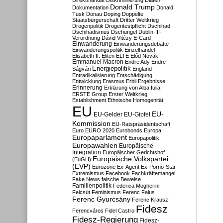
Direktmandat
Diskriminierung
Diäten
Donald Trump
Dokumentation
Donald
Tusk
Donau
Doping
Doppelte
Staatsbürgerschaft
Dritter Weltkrieg
Drogenpolitik
Drogentestpflicht
Dschihad
Dschihadismus
Dschungel
Dublin-III-
Verordnung
Dávid Vitézy
E-Card
Einwanderung
Einwanderungsdebatte
Einwanderungspolitik
Einzelhandel
Elisabeth II.
Eliten
ELTE
Előd Novák
Emmanuel Macron
Endre Ady
Endre
Energiepolitik
Ságvári
England
Entradikalisierung
Entschädigung
Entwicklung
Erasmus
Erbil
Ergebnisse
Erinnerung
Erklärung von Alba Iulia
ERSTE Group
Erster Weltkrieg
Establishment
Ethnische Homogenität
EU
EU-
EU-Gelder
EU-Gipfel
Kommission
EU-Ratspräsidentschaft
Euro
EURO 2020
Eurobonds
Europa
Europaparlament
Europapolitik
Europawahlen
Europäische
Integration
Europäischer Gerichtshof
Europäische Volkspartei
(EuGH)
(EVP)
Eurozone
Ex-Agent
Ex-Porno-Star
Extremismus
Facebook
Fachkräftemangel
Fake News
falsche Beweise
Familienpolitik
Federica Mogherini
Felcsút
Feminismus
Ferenc Falus
Ferenc Gyurcsány
Ferenc Krausz
Fidesz
Ferencváros
Fidel Castro
Fidesz-Regierung
Fidesz-