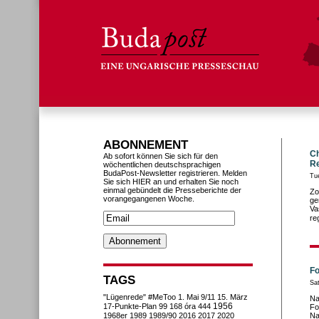
ABONNEMENT
Ch
Ab sofort können Sie sich für den
R
wöchentlichen deutschsprachigen
BudaPost-Newsletter registrieren. Melden
Tu
Sie sich HIER an und erhalten Sie noch
einmal gebündelt die Presseberichte der
Zo
vorangegangenen Woche.
ge
Va
re
Fo
TAGS
Sa
"Lügenrede"
#MeToo
1. Mai
9/11
15. März
Na
1956
17-Punkte-Plan
99
168 óra
444
Fo
1968er
1989
1989/90
2016
2017
2020
Na