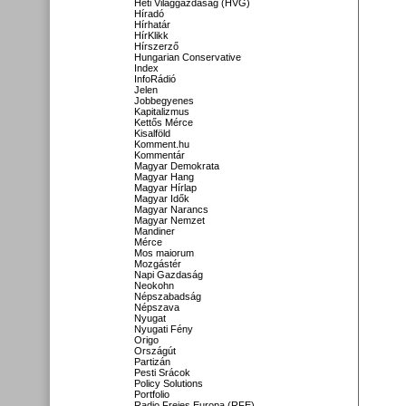
Heti Világgazdaság (HVG)
Híradó
Hírhatár
HírKlikk
Hírszerző
Hungarian Conservative
Index
InfoRádió
Jelen
Jobbegyenes
Kapitalizmus
Kettős Mérce
Kisalföld
Komment.hu
Kommentár
Magyar Demokrata
Magyar Hang
Magyar Hírlap
Magyar Idők
Magyar Narancs
Magyar Nemzet
Mandiner
Mérce
Mos maiorum
Mozgástér
Napi Gazdaság
Neokohn
Népszabadság
Népszava
Nyugat
Nyugati Fény
Origo
Országút
Partizán
Pesti Srácok
Policy Solutions
Portfolio
Radio Freies Europa (RFE)