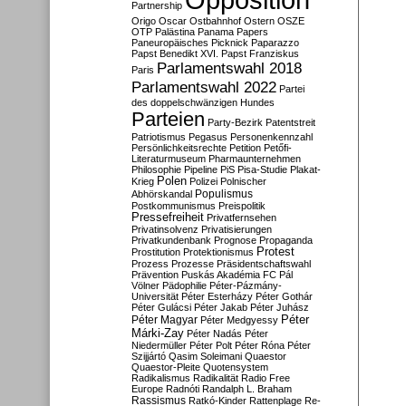
Partnership
Origo
Oscar
Ostbahnhof
Ostern
OSZE
OTP
Palästina
Panama Papers
Paneuropäisches Picknick
Paparazzo
Papst Benedikt XVI.
Papst Franziskus
Parlamentswahl 2018
Paris
Parlamentswahl 2022
Partei
des doppelschwänzigen Hundes
Parteien
Party-Bezirk
Patentstreit
Patriotismus
Pegasus
Personenkennzahl
Persönlichkeitsrechte
Petition
Petőfi-
Literaturmuseum
Pharmaunternehmen
Philosophie
Pipeline
PiS
Pisa-Studie
Plakat-
Polen
Krieg
Polizei
Polnischer
Populismus
Abhörskandal
Postkommunismus
Preispolitik
Pressefreiheit
Privatfernsehen
Privatinsolvenz
Privatisierungen
Privatkundenbank
Prognose
Propaganda
Protest
Prostitution
Protektionismus
Prozess
Prozesse
Präsidentschaftswahl
Prävention
Puskás Akadémia FC
Pál
Völner
Pädophilie
Péter-Pázmány-
Universität
Péter Esterházy
Péter Gothár
Péter Gulácsi
Péter Jakab
Péter Juhász
Péter
Péter Magyar
Péter Medgyessy
Márki-Zay
Péter Nadás
Péter
Niedermüller
Péter Polt
Péter Róna
Péter
Szijjártó
Qasim Soleimani
Quaestor
Quaestor-Pleite
Quotensystem
Radikalismus
Radikalität
Radio Free
Europe
Radnóti
Randalph L. Braham
Rassismus
Ratkó-Kinder
Rattenplage
Re-