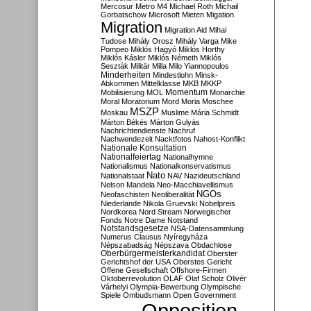
Mercosur
Metro M4
Michael Roth
Michail
Gorbatschow
Microsoft
Mieten
Migation
Migration
Migration Aid
Mihai
Tudose
Mihály Orosz
Mihály Varga
Mike
Pompeo
Miklós Hagyó
Miklós Horthy
Miklós Kásler
Miklós Németh
Miklós
Seszták
Militär
Milla
Milo Yiannopoulos
Minderheiten
Mindestlohn
Minsk-
Abkommen
Mittelklasse
MKB
MKKP
Momentum
Mobilisierung
MOL
Monarchie
Moral
Moratorium
Mord
Moria
Moschee
MSZP
Moskau
Muslime
Mária Schmidt
Márton Békés
Márton Gulyás
Nachrichtendienste
Nachruf
Nachwendezeit
Nacktfotos
Nahost-Konflikt
Nationale Konsultation
Nationalfeiertag
Nationalhymne
Nationalismus
Nationalkonservatismus
Nato
Nationalstaat
NAV
Nazideutschland
Nelson Mandela
Neo-Macchiavellismus
NGOs
Neofaschisten
Neoliberalität
Niederlande
Nikola Gruevski
Nobelpreis
Nordkorea
Nord Stream
Norwegischer
Fonds
Notre Dame
Notstand
Notstandsgesetze
NSA-Datensammlung
Numerus Clausus
Nyíregyháza
Népszabadság
Népszava
Obdachlose
Oberbürgermeisterkandidat
Oberster
Gerichtshof der USA
Oberstes Gericht
Offene Gesellschaft
Offshore-Firmen
Oktoberrevolution
OLAF
Olaf Scholz
Olivér
Várhelyi
Olympia-Bewerbung
Olympische
Spiele
Ombudsmann
Open Government
Opposition