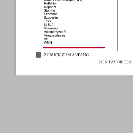
Reflektor
Reposzt
Stop.hu
Szombat
Szuverén
Telex
Új Szó
Vasárnap
Véleményvezér
Világgazdaság
VS
WMN
^
ZURÜ
CK 
ZUM 
ANFANG
DEN 
FAVORITEN 