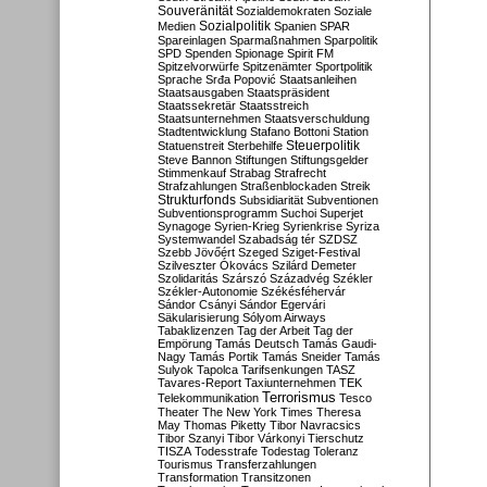
Souveränität
Sozialdemokraten
Soziale
Sozialpolitik
Medien
Spanien
SPAR
Spareinlagen
Sparmaßnahmen
Sparpolitik
SPD
Spenden
Spionage
Spirit FM
Spitzelvorwürfe
Spitzenämter
Sportpolitik
Sprache
Srđa Popović
Staatsanleihen
Staatsausgaben
Staatspräsident
Staatssekretär
Staatsstreich
Staatsunternehmen
Staatsverschuldung
Stadtentwicklung
Stafano Bottoni
Station
Steuerpolitik
Statuenstreit
Sterbehilfe
Steve Bannon
Stiftungen
Stiftungsgelder
Stimmenkauf
Strabag
Strafrecht
Strafzahlungen
Straßenblockaden
Streik
Strukturfonds
Subsidiarität
Subventionen
Subventionsprogramm
Suchoi Superjet
Synagoge
Syrien-Krieg
Syrienkrise
Syriza
Systemwandel
Szabadság tér
SZDSZ
Szebb Jövőért
Szeged
Sziget-Festival
Szilveszter Ókovács
Szilárd Demeter
Szolidaritás
Szárszó
Századvég
Székler
Székler-Autonomie
Székésféhervár
Sándor Csányi
Sándor Egervári
Säkularisierung
Sólyom Airways
Tabaklizenzen
Tag der Arbeit
Tag der
Empörung
Tamás Deutsch
Tamás Gaudi-
Nagy
Tamás Portik
Tamás Sneider
Tamás
Sulyok
Tapolca
Tarifsenkungen
TASZ
Tavares-Report
Taxiunternehmen
TEK
Terrorismus
Telekommunikation
Tesco
Theater
The New York Times
Theresa
May
Thomas Piketty
Tibor Navracsics
Tibor Szanyi
Tibor Várkonyi
Tierschutz
TISZA
Todesstrafe
Todestag
Toleranz
Tourismus
Transferzahlungen
Transformation
Transitzonen