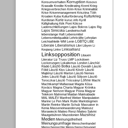
Korruption
Konsumverhalten
Kosovo
Krawalle
Kredite
Kreditrating
Kreml
Krieg
Kriegsverbrechen
Krim-Krise
Kriminalität
Krise
Krisenmanagement
Krisztina Tóth
Kulturkrieg
Kroatien
Kuba
Kulturförderung
Kurdistan
Kurie
kuruc.info
Kyrill
Käfighaltung
Kék Pont
Kötcse
Ladenschließungen
Lajos Bokros
Lajos Rig
Lajos Simicska
Landwirtschaft
lebenslange Haft
Lebensmittel
Lebensmittelqualität
Lehrkräfte
Lehrplan
LGBTQ
Leichtathletik-WM
Lenin
LIBE
Liberale
Liberalismus
Libri
Libyen
Li
Linksallianz
Keqiang
Linke
Linksopposition
Litauen
Literatur
Liz Truss
LMP
Lockdown
Lockerungen
Lokalismus
London
Lánchíd
Rádió
László Botka
László Donáth
László
Földi
László Kiss
László Kövér
László
Majtényi
László Marton
László Nemes
Jeles
László Rajk
László Sólyom
László
Löhne
Toroczkai
László Trócsányi
Macht
Machtkampf
Mafiastaat
Magda Kósa-
Kovács
Magna Charta
Magyar Krónika
Magyar Nemzet
Magyar Posta
Magyar
Telekom
Mahnmal
Maidan
Makkabiade
MAL
MALÉV
Manfred Weber
Manipulation
Marine Le Pen
Mark Rutte
Marktdogmen
Martin Reinke
Martin Schulz
Massaker in
Kenia
Masseneinwanderung
Mateusz
Morawiecki
Matteo Renzi
Matteo Salvini
Mautgebühren
Mazedonien
Mazsihisz
Medien
Meinungsfreiheit
Meinungsumfrage
Menschenhandel
Menschenrechte
Menschenschmuggel