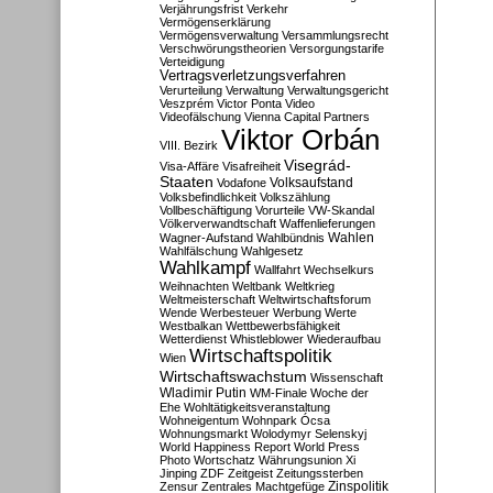
Verjährungsfrist
Verkehr
Vermögenserklärung
Vermögensverwaltung
Versammlungsrecht
Verschwörungstheorien
Versorgungstarife
Verteidigung
Vertragsverletzungsverfahren
Verurteilung
Verwaltung
Verwaltungsgericht
Veszprém
Victor Ponta
Video
Videofälschung
Vienna Capital Partners
Viktor Orbán
VIII. Bezirk
Visegrád-
Visa-Affäre
Visafreiheit
Staaten
Vodafone
Volksaufstand
Volksbefindlichkeit
Volkszählung
Vollbeschäftigung
Vorurteile
VW-Skandal
Völkerverwandtschaft
Waffenlieferungen
Wahlen
Wagner-Aufstand
Wahlbündnis
Wahlfälschung
Wahlgesetz
Wahlkampf
Wallfahrt
Wechselkurs
Weihnachten
Weltbank
Weltkrieg
Weltmeisterschaft
Weltwirtschaftsforum
Wende
Werbesteuer
Werbung
Werte
Westbalkan
Wettbewerbsfähigkeit
Wetterdienst
Whistleblower
Wiederaufbau
Wirtschaftspolitik
Wien
Wirtschaftswachstum
Wissenschaft
Wladimir Putin
WM-Finale
Woche der
Ehe
Wohltätigkeitsveranstaltung
Wohneigentum
Wohnpark Ócsa
Wohnungsmarkt
Wolodymyr Selenskyj
World Happiness Report
World Press
Photo
Wortschatz
Währungsunion
Xi
Jinping
ZDF
Zeitgeist
Zeitungssterben
Zensur
Zentrales Machtgefüge
Zinspolitik