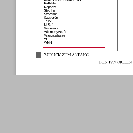
Reflektor
Reposzt
Stop.hu
Szombat
Szuverén
Telex
Új Szó
Vasárnap
Véleményvezér
Világgazdaság
VS
WMN
^
ZURÜ
CK 
ZUM 
ANFANG
DEN 
FAVORITEN 