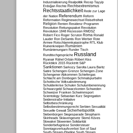
Industrialisierung
Realpolitik
Recep Tayyip
Rechtsextremismus
Erdoğan
Rechte
Rechtsstaatlichkeit
Rede zur Lage
Referendum
der Nation
Reform
Reformation
Regimewechsel
Reisefreiheit
Religion
Renten
Residenz-Programm
Resolution
Rettungspaket
Revolution
Revolution 1848
Rezession
RMDSZ
Roma
Robert Fico
Roger Scruton
Ronald
Lauder
Ron DeSantis
Ron Werber
Rote
Armee
Rotschlammkatastrophe
RTL Klub
Ruinenkneipen
Rumänien
Rumänienungarn
Runder Tisch
Russland
Rundtischgespräche
Ryanair
Ráhel Orbán
Róbert Kiss
Rückblick 2015
Rücktritt
S&P
Sanktionen
Sarkozy
Sarolta Laura Baritz
Satire
Schengen-Grenze
Schengen-Zone
Schengener Abkommen
Schiefergas
Schlacht am Donbogen
Schmalspurbahn
Schottische Volksabstimmung
Schuldenkrise
Schulen
Schulumbenennung
Schwarzgeld
Schwarzkonten
Schweden
Schweizer Franken
Schwimmsport
Scientology
Sebastian Kurz
Segregation
Seidenstraße-Initiative
Selbstbeschränkung
Selbstbestimmungsrecht
Serbien
Sexualität
Sicherheitspolitik
Sexuelle Gewalt
Siebenbürgen
Siegesparade
Sinopharm
Skinheads
Sklavengesetz
Slomó Köves
Slowakei
Slowenien
Solidarität
Sonderbefugnisse
Sondersteuer
Sonntagsverkaufsverbot
Son of Saul
South-Stream-Pipeline
South Stream