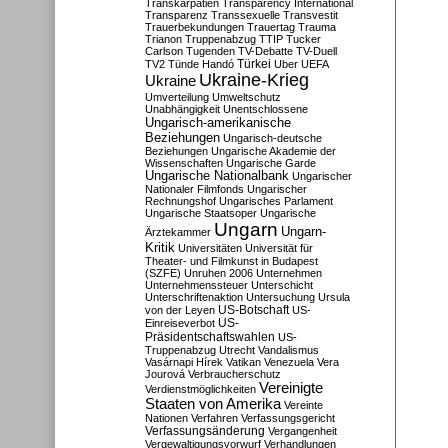
Transkarpatien
Transparency International
Transparenz
Transsexuelle
Transvestit
Trauerbekundungen
Trauertag
Trauma
Trianon
Truppenabzug
TTIP
Tucker
Carlson
Tugenden
TV-Debatte
TV-Duell
Türkei
TV2
Tünde Handó
Uber
UEFA
Ukraine-Krieg
Ukraine
Umverteilung
Umweltschutz
Unabhängigkeit
Unentschlossene
Ungarisch-amerikanische
Beziehungen
Ungarisch-deutsche
Beziehungen
Ungarische Akademie der
Wissenschaften
Ungarische Garde
Ungarische Nationalbank
Ungarischer
Nationaler Filmfonds
Ungarischer
Rechnungshof
Ungarisches Parlament
Ungarische Staatsoper
Ungarische
Ungarn
Ungarn-
Ärztekammer
Kritik
Universitäten
Universität für
Theater- und Filmkunst in Budapest
(SZFE)
Unruhen 2006
Unternehmen
Unternehmenssteuer
Unterschicht
Unterschriftenaktion
Untersuchung
Ursula
US-Botschaft
von der Leyen
US-
US-
Einreiseverbot
Präsidentschaftswahlen
US-
Truppenabzug
Utrecht
Vandalismus
Vasárnapi Hírek
Vatikan
Venezuela
Vera
Jourová
Verbraucherschutz
Vereinigte
Verdienstmöglichkeiten
Staaten von Amerika
Vereinte
Nationen
Verfahren
Verfassungsgericht
Verfassungsänderung
Vergangenheit
Vergewaltigungsvorwurf
Verhandlungen