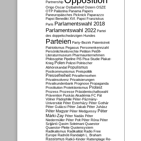
Partnership
Origo
Oscar
Ostbahnhof
Ostern
OSZE
OTP
Palästina
Panama Papers
Paneuropäisches Picknick
Paparazzo
Papst Benedikt XVI.
Papst Franziskus
Parlamentswahl 2018
Paris
Parlamentswahl 2022
Partei
des doppelschwänzigen Hundes
Parteien
Party-Bezirk
Patentstreit
Patriotismus
Pegasus
Personenkennzahl
Persönlichkeitsrechte
Petition
Petőfi-
Literaturmuseum
Pharmaunternehmen
Philosophie
Pipeline
PiS
Pisa-Studie
Plakat-
Polen
Krieg
Polizei
Polnischer
Populismus
Abhörskandal
Postkommunismus
Preispolitik
Pressefreiheit
Privatfernsehen
Privatinsolvenz
Privatisierungen
Privatkundenbank
Prognose
Propaganda
Protest
Prostitution
Protektionismus
Prozess
Prozesse
Präsidentschaftswahl
Prävention
Puskás Akadémia FC
Pál
Völner
Pädophilie
Péter-Pázmány-
Universität
Péter Esterházy
Péter Gothár
Péter Gulácsi
Péter Jakab
Péter Juhász
Péter
Péter Magyar
Péter Medgyessy
Márki-Zay
Péter Nadás
Péter
Niedermüller
Péter Polt
Péter Róna
Péter
Szijjártó
Qasim Soleimani
Quaestor
Quaestor-Pleite
Quotensystem
Radikalismus
Radikalität
Radio Free
Europe
Radnóti
Randalph L. Braham
Rassismus
Ratkó-Kinder
Rattenplage
Re-