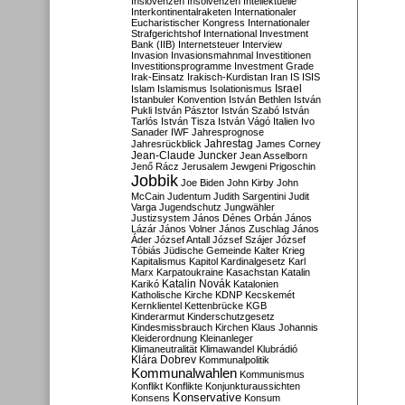
Inslovenzen
Insolvenzen
Intellektuelle
Interkontinentalraketen
Internationaler
Eucharistischer Kongress
Internationaler
Strafgerichtshof
International Investment
Bank (IIB)
Internetsteuer
Interview
Invasion
Invasionsmahnmal
Investitionen
Investitionsprogramme
Investment Grade
Irak-Einsatz
Irakisch-Kurdistan
Iran
IS
ISIS
Israel
Islam
Islamismus
Isolationismus
Istanbuler Konvention
István Bethlen
István
Pukli
István Pásztor
István Szabó
István
Tarlós
István Tisza
István Vágó
Italien
Ivo
Sanader
IWF
Jahresprognose
Jahrestag
Jahresrückblick
James Corney
Jean-Claude Juncker
Jean Asselborn
Jenő Rácz
Jerusalem
Jewgeni Prigoschin
Jobbik
Joe Biden
John Kirby
John
McCain
Judentum
Judith Sargentini
Judit
Varga
Jugendschutz
Jungwähler
Justizsystem
János Dénes Orbán
János
Lázár
János Volner
János Zuschlag
János
Áder
József Antall
József Szájer
József
Tóbiás
Jüdische Gemeinde
Kalter Krieg
Kapitalismus
Kapitol
Kardinalgesetz
Karl
Marx
Karpatoukraine
Kasachstan
Katalin
Katalin Novák
Karikó
Katalonien
Katholische Kirche
KDNP
Kecskemét
Kernklientel
Kettenbrücke
KGB
Kinderarmut
Kinderschutzgesetz
Kindesmissbrauch
Kirchen
Klaus Johannis
Kleiderordnung
Kleinanleger
Klimaneutralität
Klimawandel
Klubrádió
Klára Dobrev
Kommunalpolitik
Kommunalwahlen
Kommunismus
Konflikt
Konflikte
Konjunkturaussichten
Konservative
Konsens
Konsum