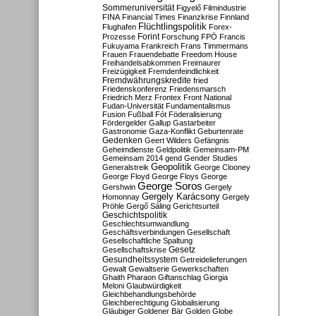
Sommeruniversität
Figyelő
Filmindustrie
FINA
Financial Times
Finanzkrise
Finnland
Flüchtlingspolitik
Flughafen
Forex-
Forint
Prozesse
Forschung
FPÖ
Francis
Fukuyama
Frankreich
Frans Timmermans
Frauen
Frauendebatte
Freedom House
Freihandelsabkommen
Freimaurer
Freizügigkeit
Fremdenfeindlichkeit
Fremdwährungskredite
fried
Friedenskonferenz
Friedensmarsch
Friedrich Merz
Frontex
Front National
Fudan-Universität
Fundamentalismus
Fusion
Fußball
Fót
Föderalisierung
Fördergelder
Gallup
Gastarbeiter
Gastronomie
Gaza-Konflikt
Geburtenrate
Gedenken
Geert Wilders
Gefängnis
Geheimdienste
Geldpolitik
Gemeinsam-PM
Gemeinsam 2014
gend
Gender Studies
Geopolitik
Generalstreik
George Clooney
George Floyd
George Floys
George
George Soros
Gershwin
Gergely
Gergely Karácsony
Homonnay
Gergely
Pröhle
Gergő Sáling
Gerichtsurteil
Geschichtspolitik
Geschlechtsumwandlung
Geschäftsverbindungen
Gesellschaft
Gesellschaftliche Spaltung
Gesetz
Gesellschaftskrise
Gesundheitssystem
Getreidelieferungen
Gewalt
Gewaltserie
Gewerkschaften
Ghaith Pharaon
Giftanschlag
Giorgia
Meloni
Glaubwürdigkeit
Gleichbehandlungsbehörde
Gleichberechtigung
Globalisierung
Gläubiger
Goldener Bär
Golden Globe