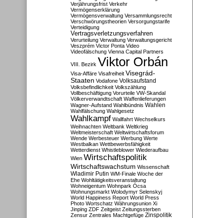
Verjährungsfrist
Verkehr
Vermögenserklärung
Vermögensverwaltung
Versammlungsrecht
Verschwörungstheorien
Versorgungstarife
Verteidigung
Vertragsverletzungsverfahren
Verurteilung
Verwaltung
Verwaltungsgericht
Veszprém
Victor Ponta
Video
Videofälschung
Vienna Capital Partners
Viktor Orbán
VIII. Bezirk
Visegrád-
Visa-Affäre
Visafreiheit
Staaten
Vodafone
Volksaufstand
Volksbefindlichkeit
Volkszählung
Vollbeschäftigung
Vorurteile
VW-Skandal
Völkerverwandtschaft
Waffenlieferungen
Wahlen
Wagner-Aufstand
Wahlbündnis
Wahlfälschung
Wahlgesetz
Wahlkampf
Wallfahrt
Wechselkurs
Weihnachten
Weltbank
Weltkrieg
Weltmeisterschaft
Weltwirtschaftsforum
Wende
Werbesteuer
Werbung
Werte
Westbalkan
Wettbewerbsfähigkeit
Wetterdienst
Whistleblower
Wiederaufbau
Wirtschaftspolitik
Wien
Wirtschaftswachstum
Wissenschaft
Wladimir Putin
WM-Finale
Woche der
Ehe
Wohltätigkeitsveranstaltung
Wohneigentum
Wohnpark Ócsa
Wohnungsmarkt
Wolodymyr Selenskyj
World Happiness Report
World Press
Photo
Wortschatz
Währungsunion
Xi
Jinping
ZDF
Zeitgeist
Zeitungssterben
Zensur
Zentrales Machtgefüge
Zinspolitik