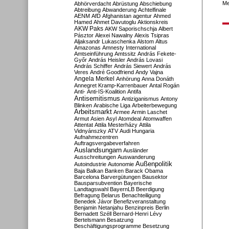
Me
Abhörverdacht
Abrüstung
Abschiebung
Abtreibung
Abwanderung
Achtelfinale
AENM
AfD
Afghanistan
agentur
Ahmed
Hamed
Ahmet Davutoglu
Aktionskreis
AKW Paks
AKW Saporischschja
Albert
Pásztor
Alexei Nawalny
Alexis Tsipras
Aljaksandr Lukaschenka
Alstom
Altus
Amazonas
Amnesty International
Amtseinführung
Amtssitz
András Fekete-
Győr
András Heisler
András Lovasi
András Schiffer
András Siewert
András
Veres
André Goodfriend
Andy Vajna
Angela Merkel
Anhörung
Anna Donáth
Annegret Kramp-Karrenbauer
Antal Rogán
Anti-
Anti-IS-Koalition
Antifa
Antisemitismus
Antiziganismus
Antony
Blinken
Arabische Liga
Arbeiterbewegung
Arbeitsmarkt
Armee
Armin Laschet
Armut
Asien
Asyl
Atomdeal
Atomwaffen
Attentat
Attila Mesterházy
Attila
Vidnyánszky
ATV
Audi Hungaria
Aufnahmezentren
Auftragsvergabeverfahren
Auslandsungarn
Ausländer
Ausschreitungen
Auswanderung
Außenpolitik
Autoindustrie
Autonomie
Baja
Balkan
Banken
Barack Obama
Barcelona
Barvergütungen
Bausektor
Bausparsubvention
Bayerische
Landtagswahl
BayernLB
Beerdigung
Befragung
Belarus
Benachteiligung
Benedek Jávor
Benefizveranstaltung
Benjamin Netanjahu
Benzinpreis
Berlin
Bernadett Széll
Bernard-Henri Lévy
Bertelsmann
Besatzung
Beschäftigungsprogramme
Besetzung