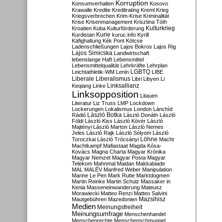
Korruption
Konsumverhalten
Kosovo
Krawalle
Kredite
Kreditrating
Kreml
Krieg
Kriegsverbrechen
Krim-Krise
Kriminalität
Krise
Krisenmanagement
Krisztina Tóth
Kulturkrieg
Kroatien
Kuba
Kulturförderung
Kurdistan
Kurie
kuruc.info
Kyrill
Käfighaltung
Kék Pont
Kötcse
Ladenschließungen
Lajos Bokros
Lajos Rig
Lajos Simicska
Landwirtschaft
lebenslange Haft
Lebensmittel
Lebensmittelqualität
Lehrkräfte
Lehrplan
LGBTQ
Leichtathletik-WM
Lenin
LIBE
Liberale
Liberalismus
Libri
Libyen
Li
Linksallianz
Keqiang
Linke
Linksopposition
Litauen
Literatur
Liz Truss
LMP
Lockdown
Lockerungen
Lokalismus
London
Lánchíd
Rádió
László Botka
László Donáth
László
Földi
László Kiss
László Kövér
László
Majtényi
László Marton
László Nemes
Jeles
László Rajk
László Sólyom
László
Löhne
Toroczkai
László Trócsányi
Macht
Machtkampf
Mafiastaat
Magda Kósa-
Kovács
Magna Charta
Magyar Krónika
Magyar Nemzet
Magyar Posta
Magyar
Telekom
Mahnmal
Maidan
Makkabiade
MAL
MALÉV
Manfred Weber
Manipulation
Marine Le Pen
Mark Rutte
Marktdogmen
Martin Reinke
Martin Schulz
Massaker in
Kenia
Masseneinwanderung
Mateusz
Morawiecki
Matteo Renzi
Matteo Salvini
Mautgebühren
Mazedonien
Mazsihisz
Medien
Meinungsfreiheit
Meinungsumfrage
Menschenhandel
Menschenrechte
Menschenschmuggel