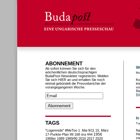
ABONNEMENT
We
Ab sofort können Sie sich für den
wöchentlichen deutschsprachigen
Mo
BudaPost-Newsletter registrieren. Melden
Sie sich HIER an und erhalten Sie noch
Ko
einmal gebündelt die Presseberichte der
im
vorangegangenen Woche.
vo
Re
Bi
In
TAGS
Tu
"Lügenrede"
#MeToo
1. Mai
9/11
15. März
Na
1956
He
17-Punkte-Plan
99
168 óra
444
zw
1968er
1989
1989/90
2016
2017
2020