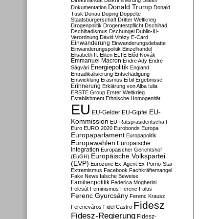
Direktmandat
Diskriminierung
Diäten
Donald Trump
Dokumentation
Donald
Tusk
Donau
Doping
Doppelte
Staatsbürgerschaft
Dritter Weltkrieg
Drogenpolitik
Drogentestpflicht
Dschihad
Dschihadismus
Dschungel
Dublin-III-
Verordnung
Dávid Vitézy
E-Card
Einwanderung
Einwanderungsdebatte
Einwanderungspolitik
Einzelhandel
Elisabeth II.
Eliten
ELTE
Előd Novák
Emmanuel Macron
Endre Ady
Endre
Energiepolitik
Ságvári
England
Entradikalisierung
Entschädigung
Entwicklung
Erasmus
Erbil
Ergebnisse
Erinnerung
Erklärung von Alba Iulia
ERSTE Group
Erster Weltkrieg
Establishment
Ethnische Homogenität
EU
EU-
EU-Gelder
EU-Gipfel
Kommission
EU-Ratspräsidentschaft
Euro
EURO 2020
Eurobonds
Europa
Europaparlament
Europapolitik
Europawahlen
Europäische
Integration
Europäischer Gerichtshof
Europäische Volkspartei
(EuGH)
(EVP)
Eurozone
Ex-Agent
Ex-Porno-Star
Extremismus
Facebook
Fachkräftemangel
Fake News
falsche Beweise
Familienpolitik
Federica Mogherini
Felcsút
Feminismus
Ferenc Falus
Ferenc Gyurcsány
Ferenc Krausz
Fidesz
Ferencváros
Fidel Castro
Fidesz-Regierung
Fidesz-