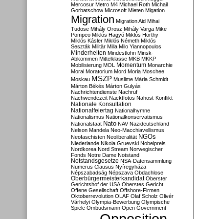
Mercosur
Metro M4
Michael Roth
Michail
Gorbatschow
Microsoft
Mieten
Migation
Migration
Migration Aid
Mihai
Tudose
Mihály Orosz
Mihály Varga
Mike
Pompeo
Miklós Hagyó
Miklós Horthy
Miklós Kásler
Miklós Németh
Miklós
Seszták
Militär
Milla
Milo Yiannopoulos
Minderheiten
Mindestlohn
Minsk-
Abkommen
Mittelklasse
MKB
MKKP
Momentum
Mobilisierung
MOL
Monarchie
Moral
Moratorium
Mord
Moria
Moschee
MSZP
Moskau
Muslime
Mária Schmidt
Márton Békés
Márton Gulyás
Nachrichtendienste
Nachruf
Nachwendezeit
Nacktfotos
Nahost-Konflikt
Nationale Konsultation
Nationalfeiertag
Nationalhymne
Nationalismus
Nationalkonservatismus
Nato
Nationalstaat
NAV
Nazideutschland
Nelson Mandela
Neo-Macchiavellismus
NGOs
Neofaschisten
Neoliberalität
Niederlande
Nikola Gruevski
Nobelpreis
Nordkorea
Nord Stream
Norwegischer
Fonds
Notre Dame
Notstand
Notstandsgesetze
NSA-Datensammlung
Numerus Clausus
Nyíregyháza
Népszabadság
Népszava
Obdachlose
Oberbürgermeisterkandidat
Oberster
Gerichtshof der USA
Oberstes Gericht
Offene Gesellschaft
Offshore-Firmen
Oktoberrevolution
OLAF
Olaf Scholz
Olivér
Várhelyi
Olympia-Bewerbung
Olympische
Spiele
Ombudsmann
Open Government
Opposition