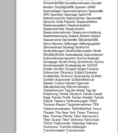
Souveränität
Sozialdemokraten
Soziale
Sozialpolitik
Medien
Spanien
SPAR
Spareinlagen
Sparmaßnahmen
Sparpolitik
SPD
Spenden
Spionage
Spirit FM
Spitzelvorwürfe
Spitzenämter
Sportpolitik
Sprache
Srđa Popović
Staatsanleihen
Staatsausgaben
Staatspräsident
Staatssekretär
Staatsstreich
Staatsunternehmen
Staatsverschuldung
Stadtentwicklung
Stafano Bottoni
Station
Steuerpolitik
Statuenstreit
Sterbehilfe
Steve Bannon
Stiftungen
Stiftungsgelder
Stimmenkauf
Strabag
Strafrecht
Strafzahlungen
Straßenblockaden
Streik
Strukturfonds
Subsidiarität
Subventionen
Subventionsprogramm
Suchoi Superjet
Synagoge
Syrien-Krieg
Syrienkrise
Syriza
Systemwandel
Szabadság tér
SZDSZ
Szebb Jövőért
Szeged
Sziget-Festival
Szilveszter Ókovács
Szilárd Demeter
Szolidaritás
Szárszó
Századvég
Székler
Székler-Autonomie
Székésféhervár
Sándor Csányi
Sándor Egervári
Säkularisierung
Sólyom Airways
Tabaklizenzen
Tag der Arbeit
Tag der
Empörung
Tamás Deutsch
Tamás Gaudi-
Nagy
Tamás Portik
Tamás Sneider
Tamás
Sulyok
Tapolca
Tarifsenkungen
TASZ
Tavares-Report
Taxiunternehmen
TEK
Terrorismus
Telekommunikation
Tesco
Theater
The New York Times
Theresa
May
Thomas Piketty
Tibor Navracsics
Tibor Szanyi
Tibor Várkonyi
Tierschutz
TISZA
Todesstrafe
Todestag
Toleranz
Tourismus
Transferzahlungen
Transformation
Transitzonen