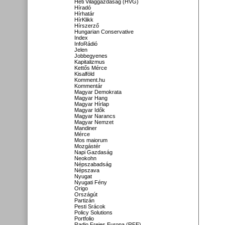
Heti Világgazdaság (HVG)
Híradó
Hírhatár
HírKlikk
Hírszerző
Hungarian Conservative
Index
InfoRádió
Jelen
Jobbegyenes
Kapitalizmus
Kettős Mérce
Kisalföld
Komment.hu
Kommentár
Magyar Demokrata
Magyar Hang
Magyar Hírlap
Magyar Idők
Magyar Narancs
Magyar Nemzet
Mandiner
Mérce
Mos maiorum
Mozgástér
Napi Gazdaság
Neokohn
Népszabadság
Népszava
Nyugat
Nyugati Fény
Origo
Országút
Partizán
Pesti Srácok
Policy Solutions
Portfolio
Radio Freies Europa (RFE)