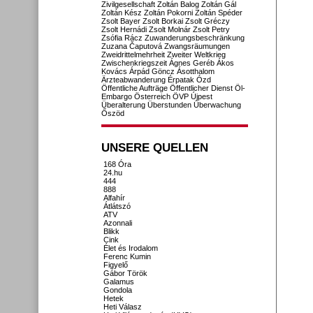
Zivilgesellschaft
Zoltán Balog
Zoltán Gál
Zoltán Kész
Zoltán Pokorni
Zoltán Spéder
Zsolt Bayer
Zsolt Borkai
Zsolt Gréczy
Zsolt Hernádi
Zsolt Molnár
Zsolt Petry
Zsófia Rácz
Zuwanderungsbeschränkung
Zuzana Čaputová
Zwangsräumungen
Zweidrittelmehrheit
Zweiter Weltkrieg
Zwischenkriegszeit
Ágnes Geréb
Ákos
Kovács
Árpád Göncz
Ásotthalom
Ärzteabwanderung
Érpatak
Ózd
Öffentliche Aufträge
Öffentlicher Dienst
Öl-
Embargo
Österreich
ÖVP
Újpest
Überalterung
Überstunden
Überwachung
Őszöd
UNSERE QUELLEN
168 Óra
24.hu
444
888
Alfahír
Átlátszó
ATV
Azonnali
Blikk
Cink
Élet és Irodalom
Ferenc Kumin
Figyelő
Gábor Török
Galamus
Gondola
Hetek
Heti Válasz