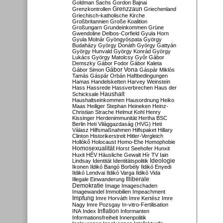
Goldman Sachs
Gordon Bajnai
Grenzzaun
Grenzkontrollen
Griechenland
Griechisch-katholische Kirche
Großbritannien
Große Koalition
Großungarn
Grundeinkommen
Grüne
Gwendoline Delbos-Corfield
Gyula Horn
Gyula Molnár
Gyöngyöspata
György
Budaházy
György Donáth
György Gattyán
György Hunvald
György Konrád
György
Lukács
György Matolcsy
Győr
Gábor
Demszky
Gábor Fodor
Gábor Kaleta
Gábor Vona
Gábor Simon
Gáspár Miklós
Tamás
Gáspár Orbán
Haftbedingungen
Hamas
Handelsketten
Harvey Weinstein
Hass
Hassrede
Hassverbrechen
Haus der
Haushalt
Schicksale
Haushaltseinkommen
Hausordnung
Heiko
Maas
Heiliger Stephan
Heineken
Heinz-
Christian Strache
Helmut Kohl
Henry
Kissinger
Herdenimmunität
Hertha BSC
Berlin
Heti Világgazdaság (HVG)
Heti
Válasz
Hilfsmaßnahmen
Hilfspaket
Hillary
Clinton
Historikerstreit
Hitler-Vergleich
Hollókő
Holocaust
Homo-Ehe
Homophobie
Homosexualität
Horst Seehofer
Hunxit
Huxit
HÉV
Häusliche Gewalt
Hír TV
Iain
Lindsay
Identität
Identitätspolitik
Ideologie
Ikonen
Ildikó Bangó Borbély
Ildikó Enyedi
Ildikó Lendvai
Ildikó Varga
Ildikó Vida
Illiberale
Illegale Einwanderung
Demokratie
Image
Imageschaden
Imagewandel
Immobilien
Impeachment
Impfung
Imre Horváth
Imre Kertész
Imre
Nagy
Imre Pozsgay
In-vitro-Fertilisation
Inflation
INA
Index
Informanten
Informationsfreiheit
Innenpolitik