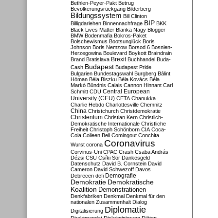
Bethlen-Peyer-Pakt
Betrug
Bevölkerungsrückgang
Bilderberg
Bildungssystem
Bill Clinton
BIP
Billigdarlehen
Binnennachfrage
BKK
Black Lives Matter
Blanka Nagy
Blogger
BMW
Bodenmafia
Bokros-Paket
Bolschewismus
Bootsunglück
Boris
Johnson
Boris Nemzow
Borsod 6
Bosnien-
Herzegowina
Boulevard
Boykott
Braindrain
Brexit
Brand
Bratislava
Buchhandel
Buda-
Budapest
Cash
Budapest Pride
Bulgarien
Bundestagswahl
Burgberg
Bálint
Hóman
Béla Biszku
Béla Kovács
Béla
Markó
Bündnis
Calais
Cannon Hinnant
Carl
Central European
Schmitt
CDU
University (CEU)
CETA
Chanukka
Charlie Hebdo
Charlottesville
Chemnitz
China
Christchurch
Christdemokratie
Christentum
Christian Kern
Christlich-
Demokratische Internationale
Christliche
Freiheit
Christoph Schönborn
CIA
Coca-
Cola
Colleen Bell
Comingout
Conchita
Coronavirus
Wurst
corona
Corvinus-Uni
CPAC
Crash
Csaba András
Dézsi
CSU
Csíki Sör
Dankesgeld
Datenschutz
David B. Cornstein
David
Cameron
David Schwezoff
Davos
Demografie
Debrecen
defi
Demokratie
Demokratische
Koalition
Demonstrationen
Denkfabriken
Denkmal
Denkmal für den
nationalen Zusammenhalt
Dialog
Diplomatie
Digitalisierung