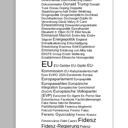
Direktmandat
Diskriminierung
Diäten
Donald Trump
Dokumentation
Donald
Tusk
Donau
Doping
Doppelte
Staatsbürgerschaft
Dritter Weltkrieg
Drogenpolitik
Drogentestpflicht
Dschihad
Dschihadismus
Dschungel
Dublin-III-
Verordnung
Dávid Vitézy
E-Card
Einwanderung
Einwanderungsdebatte
Einwanderungspolitik
Einzelhandel
Elisabeth II.
Eliten
ELTE
Előd Novák
Emmanuel Macron
Endre Ady
Endre
Energiepolitik
Ságvári
England
Entradikalisierung
Entschädigung
Entwicklung
Erasmus
Erbil
Ergebnisse
Erinnerung
Erklärung von Alba Iulia
ERSTE Group
Erster Weltkrieg
Establishment
Ethnische Homogenität
EU
EU-
EU-Gelder
EU-Gipfel
Kommission
EU-Ratspräsidentschaft
Euro
EURO 2020
Eurobonds
Europa
Europaparlament
Europapolitik
Europawahlen
Europäische
Integration
Europäischer Gerichtshof
Europäische Volkspartei
(EuGH)
(EVP)
Eurozone
Ex-Agent
Ex-Porno-Star
Extremismus
Facebook
Fachkräftemangel
Fake News
falsche Beweise
Familienpolitik
Federica Mogherini
Felcsút
Feminismus
Ferenc Falus
Ferenc Gyurcsány
Ferenc Krausz
Fidesz
Ferencváros
Fidel Castro
Fidesz-Regierung
Fidesz-