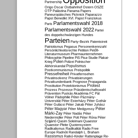
Partnership
Origo
Oscar
Ostbahnhof
Ostern
OSZE
OTP
Palästina
Panama Papers
Paneuropäisches Picknick
Paparazzo
Papst Benedikt XVI.
Papst Franziskus
Parlamentswahl 2018
Paris
Parlamentswahl 2022
Partei
des doppelschwänzigen Hundes
Parteien
Party-Bezirk
Patentstreit
Patriotismus
Pegasus
Personenkennzahl
Persönlichkeitsrechte
Petition
Petőfi-
Literaturmuseum
Pharmaunternehmen
Philosophie
Pipeline
PiS
Pisa-Studie
Plakat-
Polen
Krieg
Polizei
Polnischer
Populismus
Abhörskandal
Postkommunismus
Preispolitik
Pressefreiheit
Privatfernsehen
Privatinsolvenz
Privatisierungen
Privatkundenbank
Prognose
Propaganda
Protest
Prostitution
Protektionismus
Prozess
Prozesse
Präsidentschaftswahl
Prävention
Puskás Akadémia FC
Pál
Völner
Pädophilie
Péter-Pázmány-
Universität
Péter Esterházy
Péter Gothár
Péter Gulácsi
Péter Jakab
Péter Juhász
Péter
Péter Magyar
Péter Medgyessy
Márki-Zay
Péter Nadás
Péter
Niedermüller
Péter Polt
Péter Róna
Péter
Szijjártó
Qasim Soleimani
Quaestor
Quaestor-Pleite
Quotensystem
Radikalismus
Radikalität
Radio Free
Europe
Radnóti
Randalph L. Braham
Rassismus
Ratkó-Kinder
Rattenplage
Re-