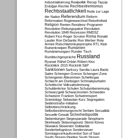
Industrialisierung
Realpolitik
Recep Tayyip
Rechtsextremismus
Erdoğan
Rechte
Rechtsstaatlichkeit
Rede zur Lage
Referendum
der Nation
Reform
Reformation
Regimewechsel
Reisefreiheit
Religion
Renten
Residenz-Programm
Resolution
Rettungspaket
Revolution
Revolution 1848
Rezession
RMDSZ
Roma
Robert Fico
Roger Scruton
Ronald
Lauder
Ron DeSantis
Ron Werber
Rote
Armee
Rotschlammkatastrophe
RTL Klub
Ruinenkneipen
Rumänien
Rumänienungarn
Runder Tisch
Russland
Rundtischgespräche
Ryanair
Ráhel Orbán
Róbert Kiss
Rückblick 2015
Rücktritt
S&P
Sanktionen
Sarkozy
Sarolta Laura Baritz
Satire
Schengen-Grenze
Schengen-Zone
Schengener Abkommen
Schiefergas
Schlacht am Donbogen
Schmalspurbahn
Schottische Volksabstimmung
Schuldenkrise
Schulen
Schulumbenennung
Schwarzgeld
Schwarzkonten
Schweden
Schweizer Franken
Schwimmsport
Scientology
Sebastian Kurz
Segregation
Seidenstraße-Initiative
Selbstbeschränkung
Selbstbestimmungsrecht
Serbien
Sexualität
Sicherheitspolitik
Sexuelle Gewalt
Siebenbürgen
Siegesparade
Sinopharm
Skinheads
Sklavengesetz
Slomó Köves
Slowakei
Slowenien
Solidarität
Sonderbefugnisse
Sondersteuer
Sonntagsverkaufsverbot
Son of Saul
South-Stream-Pipeline
South Stream