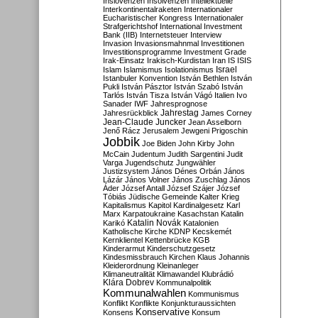
Inslovenzen
Insolvenzen
Intellektuelle
Interkontinentalraketen
Internationaler
Eucharistischer Kongress
Internationaler
Strafgerichtshof
International Investment
Bank (IIB)
Internetsteuer
Interview
Invasion
Invasionsmahnmal
Investitionen
Investitionsprogramme
Investment Grade
Irak-Einsatz
Irakisch-Kurdistan
Iran
IS
ISIS
Israel
Islam
Islamismus
Isolationismus
Istanbuler Konvention
István Bethlen
István
Pukli
István Pásztor
István Szabó
István
Tarlós
István Tisza
István Vágó
Italien
Ivo
Sanader
IWF
Jahresprognose
Jahrestag
Jahresrückblick
James Corney
Jean-Claude Juncker
Jean Asselborn
Jenő Rácz
Jerusalem
Jewgeni Prigoschin
Jobbik
Joe Biden
John Kirby
John
McCain
Judentum
Judith Sargentini
Judit
Varga
Jugendschutz
Jungwähler
Justizsystem
János Dénes Orbán
János
Lázár
János Volner
János Zuschlag
János
Áder
József Antall
József Szájer
József
Tóbiás
Jüdische Gemeinde
Kalter Krieg
Kapitalismus
Kapitol
Kardinalgesetz
Karl
Marx
Karpatoukraine
Kasachstan
Katalin
Katalin Novák
Karikó
Katalonien
Katholische Kirche
KDNP
Kecskemét
Kernklientel
Kettenbrücke
KGB
Kinderarmut
Kinderschutzgesetz
Kindesmissbrauch
Kirchen
Klaus Johannis
Kleiderordnung
Kleinanleger
Klimaneutralität
Klimawandel
Klubrádió
Klára Dobrev
Kommunalpolitik
Kommunalwahlen
Kommunismus
Konflikt
Konflikte
Konjunkturaussichten
Konservative
Konsens
Konsum