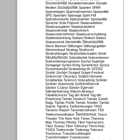
Souveränität
Sozialdemokraten
Soziale
Sozialpolitik
Medien
Spanien
SPAR
Spareinlagen
Sparmaßnahmen
Sparpolitik
SPD
Spenden
Spionage
Spirit FM
Spitzelvorwürfe
Spitzenämter
Sportpolitik
Sprache
Srđa Popović
Staatsanleihen
Staatsausgaben
Staatspräsident
Staatssekretär
Staatsstreich
Staatsunternehmen
Staatsverschuldung
Stadtentwicklung
Stafano Bottoni
Station
Steuerpolitik
Statuenstreit
Sterbehilfe
Steve Bannon
Stiftungen
Stiftungsgelder
Stimmenkauf
Strabag
Strafrecht
Strafzahlungen
Straßenblockaden
Streik
Strukturfonds
Subsidiarität
Subventionen
Subventionsprogramm
Suchoi Superjet
Synagoge
Syrien-Krieg
Syrienkrise
Syriza
Systemwandel
Szabadság tér
SZDSZ
Szebb Jövőért
Szeged
Sziget-Festival
Szilveszter Ókovács
Szilárd Demeter
Szolidaritás
Szárszó
Századvég
Székler
Székler-Autonomie
Székésféhervár
Sándor Csányi
Sándor Egervári
Säkularisierung
Sólyom Airways
Tabaklizenzen
Tag der Arbeit
Tag der
Empörung
Tamás Deutsch
Tamás Gaudi-
Nagy
Tamás Portik
Tamás Sneider
Tamás
Sulyok
Tapolca
Tarifsenkungen
TASZ
Tavares-Report
Taxiunternehmen
TEK
Terrorismus
Telekommunikation
Tesco
Theater
The New York Times
Theresa
May
Thomas Piketty
Tibor Navracsics
Tibor Szanyi
Tibor Várkonyi
Tierschutz
TISZA
Todesstrafe
Todestag
Toleranz
Tourismus
Transferzahlungen
Transformation
Transitzonen