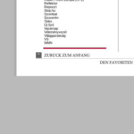
Reflektor
Reposzt
Stop.hu
Szombat
Szuverén
Telex
Új Szó
Vasárnap
Véleményvezér
Világgazdaság
VS
WMN
^
ZURÜ
CK 
ZUM 
ANFANG
DEN 
FAVORITEN 