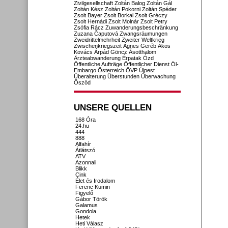
Zivilgesellschaft
Zoltán Balog
Zoltán Gál
Zoltán Kész
Zoltán Pokorni
Zoltán Spéder
Zsolt Bayer
Zsolt Borkai
Zsolt Gréczy
Zsolt Hernádi
Zsolt Molnár
Zsolt Petry
Zsófia Rácz
Zuwanderungsbeschränkung
Zuzana Čaputová
Zwangsräumungen
Zweidrittelmehrheit
Zweiter Weltkrieg
Zwischenkriegszeit
Ágnes Geréb
Ákos
Kovács
Árpád Göncz
Ásotthalom
Ärzteabwanderung
Érpatak
Ózd
Öffentliche Aufträge
Öffentlicher Dienst
Öl-
Embargo
Österreich
ÖVP
Újpest
Überalterung
Überstunden
Überwachung
Őszöd
UNSERE QUELLEN
168 Óra
24.hu
444
888
Alfahír
Átlátszó
ATV
Azonnali
Blikk
Cink
Élet és Irodalom
Ferenc Kumin
Figyelő
Gábor Török
Galamus
Gondola
Hetek
Heti Válasz