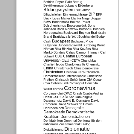
Bethlen-Peyer-Pakt
Betrug
Bevölkerungsrückgang
Bilderberg
Bildungssystem
Bill Clinton
BIP
Billigdarlehen
Binnennachfrage
BKK
Black Lives Matter
Blanka Nagy
Blogger
BMW
Bodenmafia
Bokros-Paket
Bolschewismus
Bootsunglück
Boris
Johnson
Boris Nemzow
Borsod 6
Bosnien-
Herzegowina
Boulevard
Boykott
Braindrain
Brexit
Brand
Bratislava
Buchhandel
Buda-
Budapest
Cash
Budapest Pride
Bulgarien
Bundestagswahl
Burgberg
Bálint
Hóman
Béla Biszku
Béla Kovács
Béla
Markó
Bündnis
Calais
Cannon Hinnant
Carl
Central European
Schmitt
CDU
University (CEU)
CETA
Chanukka
Charlie Hebdo
Charlottesville
Chemnitz
China
Christchurch
Christdemokratie
Christentum
Christian Kern
Christlich-
Demokratische Internationale
Christliche
Freiheit
Christoph Schönborn
CIA
Coca-
Cola
Colleen Bell
Comingout
Conchita
Coronavirus
Wurst
corona
Corvinus-Uni
CPAC
Crash
Csaba András
Dézsi
CSU
Csíki Sör
Dankesgeld
Datenschutz
David B. Cornstein
David
Cameron
David Schwezoff
Davos
Demografie
Debrecen
defi
Demokratie
Demokratische
Koalition
Demonstrationen
Denkfabriken
Denkmal
Denkmal für den
nationalen Zusammenhalt
Dialog
Diplomatie
Digitalisierung