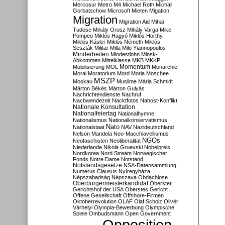
Mercosur
Metro M4
Michael Roth
Michail
Gorbatschow
Microsoft
Mieten
Migation
Migration
Migration Aid
Mihai
Tudose
Mihály Orosz
Mihály Varga
Mike
Pompeo
Miklós Hagyó
Miklós Horthy
Miklós Kásler
Miklós Németh
Miklós
Seszták
Militär
Milla
Milo Yiannopoulos
Minderheiten
Mindestlohn
Minsk-
Abkommen
Mittelklasse
MKB
MKKP
Momentum
Mobilisierung
MOL
Monarchie
Moral
Moratorium
Mord
Moria
Moschee
MSZP
Moskau
Muslime
Mária Schmidt
Márton Békés
Márton Gulyás
Nachrichtendienste
Nachruf
Nachwendezeit
Nacktfotos
Nahost-Konflikt
Nationale Konsultation
Nationalfeiertag
Nationalhymne
Nationalismus
Nationalkonservatismus
Nato
Nationalstaat
NAV
Nazideutschland
Nelson Mandela
Neo-Macchiavellismus
NGOs
Neofaschisten
Neoliberalität
Niederlande
Nikola Gruevski
Nobelpreis
Nordkorea
Nord Stream
Norwegischer
Fonds
Notre Dame
Notstand
Notstandsgesetze
NSA-Datensammlung
Numerus Clausus
Nyíregyháza
Népszabadság
Népszava
Obdachlose
Oberbürgermeisterkandidat
Oberster
Gerichtshof der USA
Oberstes Gericht
Offene Gesellschaft
Offshore-Firmen
Oktoberrevolution
OLAF
Olaf Scholz
Olivér
Várhelyi
Olympia-Bewerbung
Olympische
Spiele
Ombudsmann
Open Government
Opposition