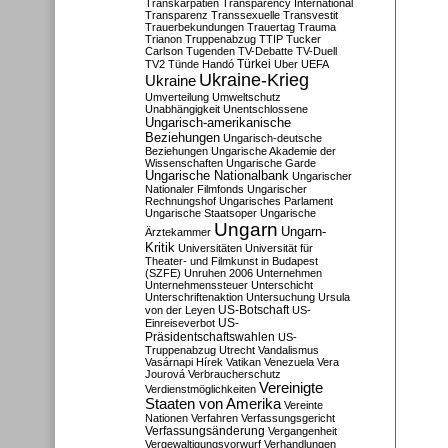
Transkarpatien
Transparency International
Transparenz
Transsexuelle
Transvestit
Trauerbekundungen
Trauertag
Trauma
Trianon
Truppenabzug
TTIP
Tucker
Carlson
Tugenden
TV-Debatte
TV-Duell
Türkei
TV2
Tünde Handó
Uber
UEFA
Ukraine-Krieg
Ukraine
Umverteilung
Umweltschutz
Unabhängigkeit
Unentschlossene
Ungarisch-amerikanische
Beziehungen
Ungarisch-deutsche
Beziehungen
Ungarische Akademie der
Wissenschaften
Ungarische Garde
Ungarische Nationalbank
Ungarischer
Nationaler Filmfonds
Ungarischer
Rechnungshof
Ungarisches Parlament
Ungarische Staatsoper
Ungarische
Ungarn
Ungarn-
Ärztekammer
Kritik
Universitäten
Universität für
Theater- und Filmkunst in Budapest
(SZFE)
Unruhen 2006
Unternehmen
Unternehmenssteuer
Unterschicht
Unterschriftenaktion
Untersuchung
Ursula
US-Botschaft
von der Leyen
US-
US-
Einreiseverbot
Präsidentschaftswahlen
US-
Truppenabzug
Utrecht
Vandalismus
Vasárnapi Hírek
Vatikan
Venezuela
Vera
Jourová
Verbraucherschutz
Vereinigte
Verdienstmöglichkeiten
Staaten von Amerika
Vereinte
Nationen
Verfahren
Verfassungsgericht
Verfassungsänderung
Vergangenheit
Vergewaltigungsvorwurf
Verhandlungen