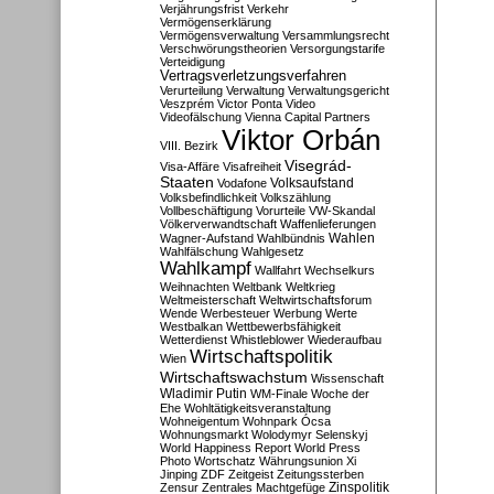
Verjährungsfrist
Verkehr
Vermögenserklärung
Vermögensverwaltung
Versammlungsrecht
Verschwörungstheorien
Versorgungstarife
Verteidigung
Vertragsverletzungsverfahren
Verurteilung
Verwaltung
Verwaltungsgericht
Veszprém
Victor Ponta
Video
Videofälschung
Vienna Capital Partners
Viktor Orbán
VIII. Bezirk
Visegrád-
Visa-Affäre
Visafreiheit
Staaten
Vodafone
Volksaufstand
Volksbefindlichkeit
Volkszählung
Vollbeschäftigung
Vorurteile
VW-Skandal
Völkerverwandtschaft
Waffenlieferungen
Wahlen
Wagner-Aufstand
Wahlbündnis
Wahlfälschung
Wahlgesetz
Wahlkampf
Wallfahrt
Wechselkurs
Weihnachten
Weltbank
Weltkrieg
Weltmeisterschaft
Weltwirtschaftsforum
Wende
Werbesteuer
Werbung
Werte
Westbalkan
Wettbewerbsfähigkeit
Wetterdienst
Whistleblower
Wiederaufbau
Wirtschaftspolitik
Wien
Wirtschaftswachstum
Wissenschaft
Wladimir Putin
WM-Finale
Woche der
Ehe
Wohltätigkeitsveranstaltung
Wohneigentum
Wohnpark Ócsa
Wohnungsmarkt
Wolodymyr Selenskyj
World Happiness Report
World Press
Photo
Wortschatz
Währungsunion
Xi
Jinping
ZDF
Zeitgeist
Zeitungssterben
Zensur
Zentrales Machtgefüge
Zinspolitik