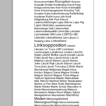
Korruption
Konsumverhalten
Kosovo
Krawalle
Kredite
Kreditrating
Kreml
Krieg
Kriegsverbrechen
Krim-Krise
Kriminalität
Krise
Krisenmanagement
Krisztina Tóth
Kulturkrieg
Kroatien
Kuba
Kulturförderung
Kurdistan
Kurie
kuruc.info
Kyrill
Käfighaltung
Kék Pont
Kötcse
Ladenschließungen
Lajos Bokros
Lajos Rig
Lajos Simicska
Landwirtschaft
lebenslange Haft
Lebensmittel
Lebensmittelqualität
Lehrkräfte
Lehrplan
LGBTQ
Leichtathletik-WM
Lenin
LIBE
Liberale
Liberalismus
Libri
Libyen
Li
Linksallianz
Keqiang
Linke
Linksopposition
Litauen
Literatur
Liz Truss
LMP
Lockdown
Lockerungen
Lokalismus
London
Lánchíd
Rádió
László Botka
László Donáth
László
Földi
László Kiss
László Kövér
László
Majtényi
László Marton
László Nemes
Jeles
László Rajk
László Sólyom
László
Löhne
Toroczkai
László Trócsányi
Macht
Machtkampf
Mafiastaat
Magda Kósa-
Kovács
Magna Charta
Magyar Krónika
Magyar Nemzet
Magyar Posta
Magyar
Telekom
Mahnmal
Maidan
Makkabiade
MAL
MALÉV
Manfred Weber
Manipulation
Marine Le Pen
Mark Rutte
Marktdogmen
Martin Reinke
Martin Schulz
Massaker in
Kenia
Masseneinwanderung
Mateusz
Morawiecki
Matteo Renzi
Matteo Salvini
Mautgebühren
Mazedonien
Mazsihisz
Medien
Meinungsfreiheit
Meinungsumfrage
Menschenhandel
Menschenrechte
Menschenschmuggel