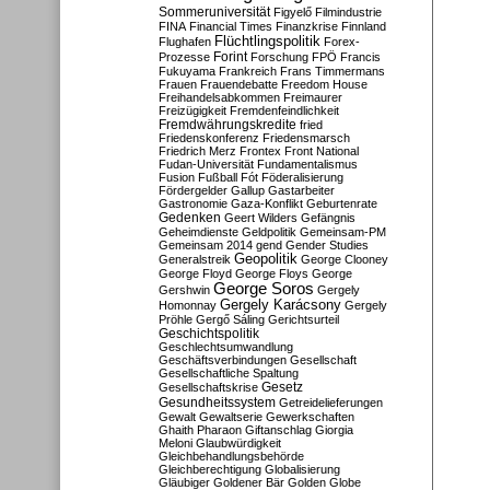
Sommeruniversität
Figyelő
Filmindustrie
FINA
Financial Times
Finanzkrise
Finnland
Flüchtlingspolitik
Flughafen
Forex-
Forint
Prozesse
Forschung
FPÖ
Francis
Fukuyama
Frankreich
Frans Timmermans
Frauen
Frauendebatte
Freedom House
Freihandelsabkommen
Freimaurer
Freizügigkeit
Fremdenfeindlichkeit
Fremdwährungskredite
fried
Friedenskonferenz
Friedensmarsch
Friedrich Merz
Frontex
Front National
Fudan-Universität
Fundamentalismus
Fusion
Fußball
Fót
Föderalisierung
Fördergelder
Gallup
Gastarbeiter
Gastronomie
Gaza-Konflikt
Geburtenrate
Gedenken
Geert Wilders
Gefängnis
Geheimdienste
Geldpolitik
Gemeinsam-PM
Gemeinsam 2014
gend
Gender Studies
Geopolitik
Generalstreik
George Clooney
George Floyd
George Floys
George
George Soros
Gershwin
Gergely
Gergely Karácsony
Homonnay
Gergely
Pröhle
Gergő Sáling
Gerichtsurteil
Geschichtspolitik
Geschlechtsumwandlung
Geschäftsverbindungen
Gesellschaft
Gesellschaftliche Spaltung
Gesetz
Gesellschaftskrise
Gesundheitssystem
Getreidelieferungen
Gewalt
Gewaltserie
Gewerkschaften
Ghaith Pharaon
Giftanschlag
Giorgia
Meloni
Glaubwürdigkeit
Gleichbehandlungsbehörde
Gleichberechtigung
Globalisierung
Gläubiger
Goldener Bär
Golden Globe