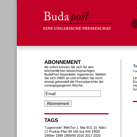
ABONNEMENT
Tu
Ab sofort können Sie sich für den
wöchentlichen deutschsprachigen
Tue
BudaPost-Newsletter registrieren. Melden
Sie sich HIER an und erhalten Sie noch
Li
einmal gebündelt die Presseberichte der
Eu
vorangegangenen Woche.
re
Gr
TAGS
"Lügenrede"
#MeToo
1. Mai
9/11
15. März
1956
17-Punkte-Plan
99
168 óra
444
1968er
1989
1989/90
2016
2017
2020