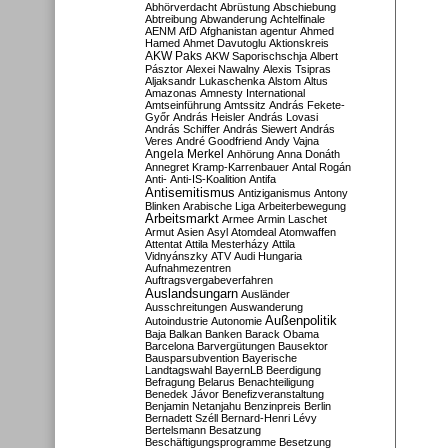
Abhörverdacht
Abrüstung
Abschiebung
Abtreibung
Abwanderung
Achtelfinale
AENM
AfD
Afghanistan
agentur
Ahmed
Hamed
Ahmet Davutoglu
Aktionskreis
AKW Paks
AKW Saporischschja
Albert
Pásztor
Alexei Nawalny
Alexis Tsipras
Aljaksandr Lukaschenka
Alstom
Altus
Amazonas
Amnesty International
Amtseinführung
Amtssitz
András Fekete-
Győr
András Heisler
András Lovasi
András Schiffer
András Siewert
András
Veres
André Goodfriend
Andy Vajna
Angela Merkel
Anhörung
Anna Donáth
Annegret Kramp-Karrenbauer
Antal Rogán
Anti-
Anti-IS-Koalition
Antifa
Antisemitismus
Antiziganismus
Antony
Blinken
Arabische Liga
Arbeiterbewegung
Arbeitsmarkt
Armee
Armin Laschet
Armut
Asien
Asyl
Atomdeal
Atomwaffen
Attentat
Attila Mesterházy
Attila
Vidnyánszky
ATV
Audi Hungaria
Aufnahmezentren
Auftragsvergabeverfahren
Auslandsungarn
Ausländer
Ausschreitungen
Auswanderung
Außenpolitik
Autoindustrie
Autonomie
Baja
Balkan
Banken
Barack Obama
Barcelona
Barvergütungen
Bausektor
Bausparsubvention
Bayerische
Landtagswahl
BayernLB
Beerdigung
Befragung
Belarus
Benachteiligung
Benedek Jávor
Benefizveranstaltung
Benjamin Netanjahu
Benzinpreis
Berlin
Bernadett Széll
Bernard-Henri Lévy
Bertelsmann
Besatzung
Beschäftigungsprogramme
Besetzung