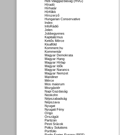
Heti Világgazdaság (HVG)
Híradó
Hírhatár
HírKlikk
Hírszerző
Hungarian Conservative
Index
InfoRádió
Jelen
Jobbegyenes
Kapitalizmus
Kettős Mérce
Kisalföld
Komment.hu
Kommentár
Magyar Demokrata
Magyar Hang
Magyar Hírlap
Magyar Idők
Magyar Narancs
Magyar Nemzet
Mandiner
Mérce
Mos maiorum
Mozgástér
Napi Gazdaság
Neokohn
Népszabadság
Népszava
Nyugat
Nyugati Fény
Origo
Országút
Partizán
Pesti Srácok
Policy Solutions
Portfolio
Radio Freies Europa (RFE)