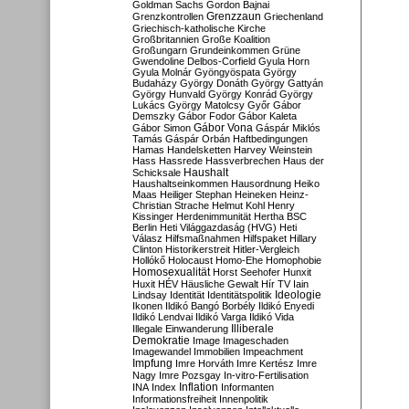
Goldman Sachs
Gordon Bajnai
Grenzzaun
Grenzkontrollen
Griechenland
Griechisch-katholische Kirche
Großbritannien
Große Koalition
Großungarn
Grundeinkommen
Grüne
Gwendoline Delbos-Corfield
Gyula Horn
Gyula Molnár
Gyöngyöspata
György
Budaházy
György Donáth
György Gattyán
György Hunvald
György Konrád
György
Lukács
György Matolcsy
Győr
Gábor
Demszky
Gábor Fodor
Gábor Kaleta
Gábor Vona
Gábor Simon
Gáspár Miklós
Tamás
Gáspár Orbán
Haftbedingungen
Hamas
Handelsketten
Harvey Weinstein
Hass
Hassrede
Hassverbrechen
Haus der
Haushalt
Schicksale
Haushaltseinkommen
Hausordnung
Heiko
Maas
Heiliger Stephan
Heineken
Heinz-
Christian Strache
Helmut Kohl
Henry
Kissinger
Herdenimmunität
Hertha BSC
Berlin
Heti Világgazdaság (HVG)
Heti
Válasz
Hilfsmaßnahmen
Hilfspaket
Hillary
Clinton
Historikerstreit
Hitler-Vergleich
Hollókő
Holocaust
Homo-Ehe
Homophobie
Homosexualität
Horst Seehofer
Hunxit
Huxit
HÉV
Häusliche Gewalt
Hír TV
Iain
Lindsay
Identität
Identitätspolitik
Ideologie
Ikonen
Ildikó Bangó Borbély
Ildikó Enyedi
Ildikó Lendvai
Ildikó Varga
Ildikó Vida
Illiberale
Illegale Einwanderung
Demokratie
Image
Imageschaden
Imagewandel
Immobilien
Impeachment
Impfung
Imre Horváth
Imre Kertész
Imre
Nagy
Imre Pozsgay
In-vitro-Fertilisation
Inflation
INA
Index
Informanten
Informationsfreiheit
Innenpolitik