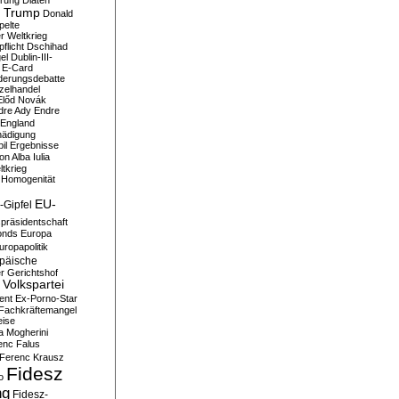
erung
Diäten
 Trump
Donald
pelte
er Weltkrieg
flicht
Dschihad
el
Dublin-III-
E-Card
derungsdebatte
zelhandel
Előd Novák
dre Ady
Endre
England
hädigung
il
Ergebnisse
n Alba Iulia
ltkrieg
 Homogenität
EU-
-Gipfel
präsidentschaft
onds
Europa
uropapolitik
päische
r Gerichtshof
Volkspartei
ent
Ex-Porno-Star
Fachkräftemangel
eise
a Mogherini
enc Falus
Ferenc Krausz
Fidesz
o
ng
Fidesz-