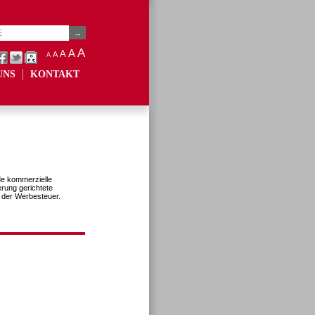
A
A
A
A
A
UNS
KONTAKT
de kommerzielle
rung gerichtete
g der Werbesteuer.