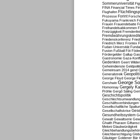
Sommeruniversität
Fig
FINA
Financial Times
Fi
Flüchtlingsp
Flughafen
Forint
Prozesse
Forsch
Fukuyama
Frankreich
F
Frauen
Frauendebatte
F
Freihandelsabkommen
F
Freizügigkeit
Fremdenfein
Fremdwährungskredit
Friedenskonferenz
Frie
Friedrich Merz
Frontex
F
Fudan-Universität
Funda
Fusion
Fußball
Fót
Föder
Fördergelder
Gallup
Gast
Gastronomie
Gaza-Konfl
Gedenken
Geert Wilde
Geheimdienste
Geldpolit
Gemeinsam 2014
gend
Geopolit
Generalstreik
George Floyd
George Fl
George So
Gershwin
Gergely K
Homonnay
Pröhle
Gergő Sáling
Geri
Geschichtspolitik
Geschlechtsumwandlun
Geschäftsverbindungen
Gesellschaftliche Spaltu
Gese
Gesellschaftskrise
Gesundheitssystem
Ge
Gewalt
Gewaltserie
Gew
Ghaith Pharaon
Giftansc
Meloni
Glaubwürdigkeit
Gleichbehandlungsbehö
Gleichberechtigung
Glob
Gläubiger
Goldener Bär