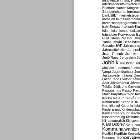
Inslovenzen
Insolvenzen
Interkontinentalraketen
I
Eucharistischer Kongres
Strafgerichtshof
Internat
Bank (IIB)
Internetsteuer
Invasion
Invasionsmahn
Investitionsprogramme
I
Irak-Einsatz
Irakisch-Ku
Islam
Islamismus
Isolat
Istanbuler Konvention
Is
Pukli
István Pásztor
Ist
Tarlós
István Tisza
Istv
Sanader
IWF
Jahrespro
Jahres
Jahresrückblick
Jean-Claude Juncker
Jenő Rácz
Jerusalem
Je
Jobbik
Joe Biden
Jo
McCain
Judentum
Judith
Varga
Jugendschutz
Jun
Justizsystem
János Dén
Lázár
János Volner
Jáno
Áder
József Antall
József
Tóbiás
Jüdische Gemei
Kapitalismus
Kapitol
Kard
Marx
Karpatoukraine
Ka
Katalin Novák
Karikó
K
Katholische Kirche
KDN
Kernklientel
Kettenbrück
Kinderarmut
Kinderschu
Kindesmissbrauch
Kirch
Kleiderordnung
Kleinanle
Klimaneutralität
Klimawan
Klára Dobrev
Kommunal
Kommunalwahlen
Konflikt
Konflikte
Konjunk
Konservativ
Konsens