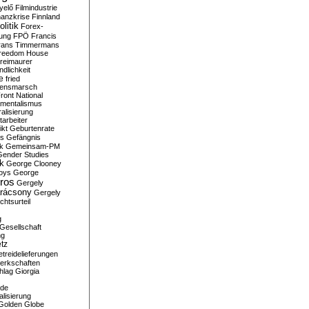
yelő
Filmindustrie
nanzkrise
Finnland
olitik
Forex-
ung
FPÖ
Francis
rans Timmermans
reedom House
reimaurer
dlichkeit
e
fried
densmarsch
ront National
mentalismus
alisierung
arbeiter
ikt
Geburtenrate
rs
Gefängnis
ik
Gemeinsam-PM
Gender Studies
ik
George Clooney
oys
George
ros
Gergely
arácsony
Gergely
chtsurteil
g
Gesellschaft
ng
tz
treidelieferungen
erkschaften
hlag
Giorgia
rde
alisierung
Golden Globe