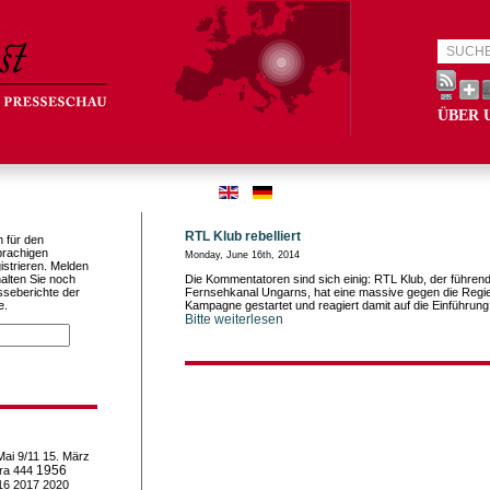
ÜBER 
RTL Klub rebelliert
h für den
prachigen
Monday, June 16th, 2014
istrieren. Melden
alten Sie noch
Die Kommentatoren sind sich einig: RTL Klub, der führen
sseberichte der
Fernsehkanal Ungarns, hat eine massive gegen die Regie
e.
Kampagne gestartet und reagiert damit auf die Einführun
Bitte weiterlesen
Mai
9/11
15. März
1956
ra
444
16
2017
2020