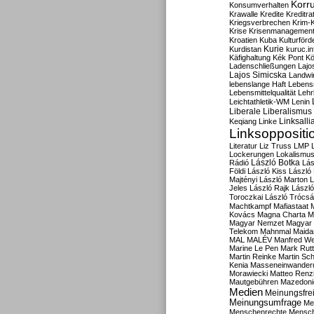
Korru
Konsumverhalten
Krawalle
Kredite
Kreditra
Kriegsverbrechen
Krim-K
Krise
Krisenmanagemen
Kroatien
Kuba
Kulturförd
Kurdistan
Kurie
kuruc.in
Käfighaltung
Kék Pont
Kö
Ladenschließungen
Lajo
Lajos Simicska
Landwir
lebenslange Haft
Lebensm
Lebensmittelqualität
Lehr
Leichtathletik-WM
Lenin
Liberale
Liberalismus
Linksalli
Keqiang
Linke
Linksoppositi
Literatur
Liz Truss
LMP
Lockerungen
Lokalismu
Rádió
László Botka
Lás
Földi
László Kiss
László
Majtényi
László Marton
L
Jeles
László Rajk
Lászl
Toroczkai
László Trócsá
Machtkampf
Mafiastaat
Kovács
Magna Charta
M
Magyar Nemzet
Magyar 
Telekom
Mahnmal
Maida
MAL
MALÉV
Manfred W
Marine Le Pen
Mark Rut
Martin Reinke
Martin Sch
Kenia
Masseneinwander
Morawiecki
Matteo Renz
Mautgebühren
Mazedoni
Medien
Meinungsfrei
Meinungsumfrage
Me
Menschenrechte
Mensc