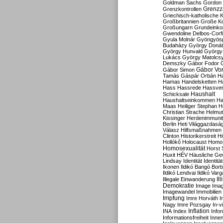
Goldman Sachs
Gordon 
Grenzz
Grenzkontrollen
Griechisch-katholische K
Großbritannien
Große Koa
Großungarn
Grundeink
Gwendoline Delbos-Corfi
Gyula Molnár
Gyöngyös
Budaházy
György Doná
György Hunvald
György
Lukács
György Matolcs
Demszky
Gábor Fodor
Gábor Vo
Gábor Simon
Tamás
Gáspár Orbán
Ha
Hamas
Handelsketten
H
Hass
Hassrede
Hassver
Haushalt
Schicksale
Haushaltseinkommen
Ha
Maas
Heiliger Stephan
H
Christian Strache
Helmut
Kissinger
Herdenimmunit
Berlin
Heti Világgazdasá
Válasz
Hilfsmaßnahmen
Clinton
Historikerstreit
Hi
Hollókő
Holocaust
Homo
Homosexualität
Horst 
Huxit
HÉV
Häusliche Ge
Lindsay
Identität
Identität
Ikonen
Ildikó Bangó Borb
Ildikó Lendvai
Ildikó Varg
Il
Illegale Einwanderung
Demokratie
Image
Ima
Imagewandel
Immobilien
Impfung
Imre Horváth
I
Nagy
Imre Pozsgay
In-v
Inflation
INA
Index
Info
Informationsfreiheit
Innen