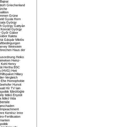
Bajnai
aun
Griechenland
irche
lition
ommen
Grüne
eld
Gyula Horn
pata
György
th
György Gattyán
 Konrád
György
y
Győr
Gábor
Gábor Kaleta
na
Gáspár Miklós
ftbedingungen
arvey Weinstein
brechen
Haus der
usordnung
Heiko
eineken
Heinz-
 Kohl
Henry
ät
Hertha BSC
g (HVG)
Heti
Hilfspaket
Hillary
tler-Vergleich
-Ehe
Homophobie
Seehofer
Hunxit
walt
Hír TV
Iain
spolitik
Ideologie
ély
Ildikó Enyedi
a
Ildikó Vida
liberale
geschaden
Impeachment
mre Kertész
Imre
itro-Fertilisation
rmanten
politik