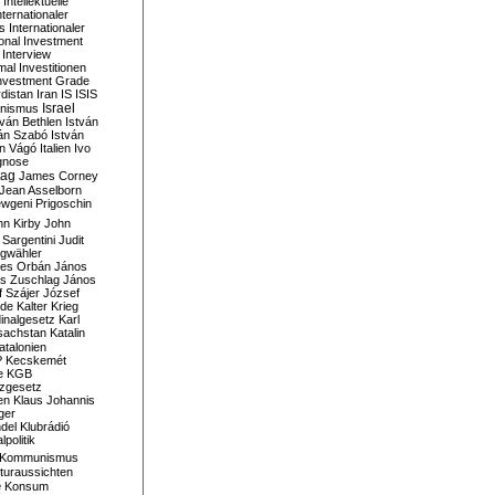
Intellektuelle
nternationaler
s
Internationaler
ional Investment
Interview
mal
Investitionen
nvestment Grade
rdistan
Iran
IS
ISIS
Israel
ionismus
tván Bethlen
István
ván Szabó
István
án Vágó
Italien
Ivo
gnose
tag
James Corney
Jean Asselborn
wgeni Prigoschin
hn Kirby
John
 Sargentini
Judit
gwähler
es Orbán
János
s Zuschlag
János
 Szájer
József
nde
Kalter Krieg
inalgesetz
Karl
sachstan
Katalin
atalonien
P
Kecskemét
e
KGB
tzgesetz
en
Klaus Johannis
ger
del
Klubrádió
politik
Kommunismus
turaussichten
e
Konsum