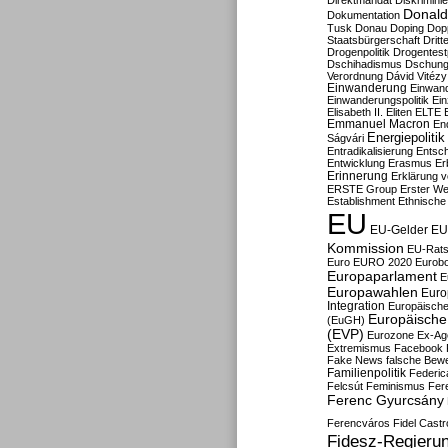
Direktmandat
Diskrimini
Donald
Dokumentation
Tusk
Donau
Doping
Dop
Staatsbürgerschaft
Dritt
Drogenpolitik
Drogentestp
Dschihadismus
Dschung
Verordnung
Dávid Vitézy
Einwanderung
Einwan
Einwanderungspolitik
Ein
Elisabeth II.
Eliten
ELTE
Emmanuel Macron
En
Energiepolitik
Ságvári
Entradikalisierung
Entsc
Entwicklung
Erasmus
Erb
Erinnerung
Erklärung vo
ERSTE Group
Erster We
Establishment
Ethnische
EU
EU-Gelder
EU
Kommission
EU-Rats
Euro
EURO 2020
Eurob
Europaparlament
E
Europawahlen
Euro
Integration
Europäische
Europäische 
(EuGH)
(EVP)
Eurozone
Ex-Ag
Extremismus
Facebook
Fake News
falsche Bew
Familienpolitik
Federic
Felcsút
Feminismus
Fer
Ferenc Gyurcsány
Ferencváros
Fidel Castr
Fidesz-Regieru