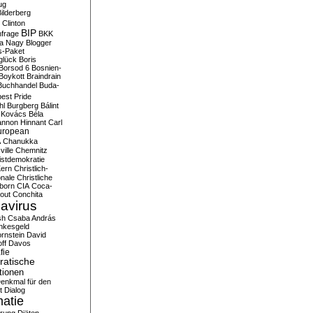
ug
ilderberg
l Clinton
BIP
frage
BKK
ka Nagy
Blogger
s-Paket
glück
Boris
Borsod 6
Bosnien-
Boykott
Braindrain
Buchhandel
Buda-
est Pride
hl
Burgberg
Bálint
 Kovács
Béla
nnon Hinnant
Carl
uropean
A
Chanukka
ville
Chemnitz
istdemokratie
Kern
Christlich-
onale
Christliche
born
CIA
Coca-
out
Conchita
avirus
sh
Csaba András
nkesgeld
rnstein
David
ff
Davos
fie
atische
tionen
enkmal für den
t
Dialog
atie