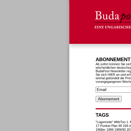
ABONNEMENT
Ab sofort können Sie sic
wöchentlichen deutschs
BudaPost-Newsletter reg
Sie sich HIER an und erh
einmal gebündelt die Pre
vorangegangenen Woch
TAGS
"Lügenrede"
#MeToo
1. 
17-Punkte-Plan
99
168 ó
1968er
1989
1989/90
20