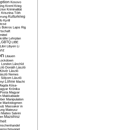
ption
Kosovo
ting
Kreml
Krieg
rise
Kriminalität
t
Krisztina Tóth
Kulturkrieg
erung
fo
Kyrill
tcse
s Bokros
Lajos Rig
tschaft
ittel
kräfte
Lehrplan
LGBTQ
LIBE
Libri
Libyen
Li
anz
on
Litauen
Lockdown
s
London
Lánchíd
zló Donáth
László
 Kövér
László
ászló Nemes
ó Sólyom
László
Löhne
nyi
Macht
Magda Kósa-
agyar Krónika
Posta
Magyar
n
Makkabiade
eber
Manipulation
te
Marktdogmen
ulz
Massaker in
ung
Mateusz
i
Matteo Salvini
en
Mazsihisz
heit
nschenhandel
henschmuggel