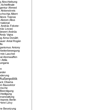
g
Abschiebung
g
Achtelfinale
gentur
Ahmed
Aktionskreis
schschja
Albert
Alexis Tsipras
Alstom
Altus
national
András Fekete-
rás Lovasi
iewert
András
Andy Vajna
ng
Anna Donáth
bauer
Antal Rogán
ifa
iganismus
Antony
rbeiterbewegung
rmin Laschet
al
Atomwaffen
y
Attila
ungaria
en
änder
nderung
Außenpolitik
ack Obama
en
Bausektor
rische
Beerdigung
hteiligung
eranstaltung
inpreis
Berlin
Henri Lévy
me
Besetzung