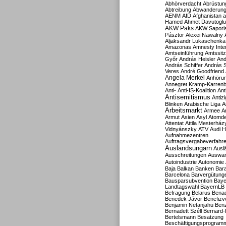
Abhörverdacht
Abrüstun
Abtreibung
Abwanderun
AENM
AfD
Afghanistan
a
Hamed
Ahmet Davutoglu
AKW Paks
AKW Sapori
Pásztor
Alexei Nawalny
Aljaksandr Lukaschenka
Amazonas
Amnesty Inter
Amtseinführung
Amtssitz
Győr
András Heisler
And
András Schiffer
András S
Veres
André Goodfriend
Angela Merkel
Anhöru
Annegret Kramp-Karren
Anti-
Anti-IS-Koalition
Ant
Antisemitismus
Antiz
Blinken
Arabische Liga
A
Arbeitsmarkt
Armee
A
Armut
Asien
Asyl
Atomde
Attentat
Attila Mesterház
Vidnyánszky
ATV
Audi H
Aufnahmezentren
Auftragsvergabeverfahr
Auslandsungarn
Ausl
Ausschreitungen
Auswa
Autoindustrie
Autonomie
Baja
Balkan
Banken
Bar
Barcelona
Barvergütung
Bausparsubvention
Baye
Landtagswahl
BayernLB
Befragung
Belarus
Benac
Benedek Jávor
Benefizv
Benjamin Netanjahu
Benz
Bernadett Széll
Bernard-
Bertelsmann
Besatzung
Beschäftigungsprogram