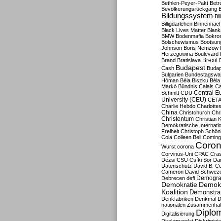
Bethlen-Peyer-Pakt
Betr
Bevölkerungsrückgang
B
Bildungssystem
Bil
Billigdarlehen
Binnennach
Black Lives Matter
Blan
BMW
Bodenmafia
Bokro
Bolschewismus
Bootsun
Johnson
Boris Nemzow
Herzegowina
Boulevard
Brexit
Brand
Bratislava
Budapest
Cash
Budap
Bulgarien
Bundestagswa
Hóman
Béla Biszku
Béla
Markó
Bündnis
Calais
Ca
Central E
Schmitt
CDU
University (CEU)
CET
Charlie Hebdo
Charlottes
China
Christchurch
Chr
Christentum
Christian 
Demokratische Internati
Freiheit
Christoph Schön
Cola
Colleen Bell
Coming
Coron
Wurst
corona
Corvinus-Uni
CPAC
Cra
Dézsi
CSU
Csíki Sör
Da
Datenschutz
David B. Co
Cameron
David Schwezo
Demogra
Debrecen
defi
Demokratie
Demokr
Koalition
Demonstra
Denkfabriken
Denkmal
D
nationalen Zusammenhal
Diplom
Digitalisierung