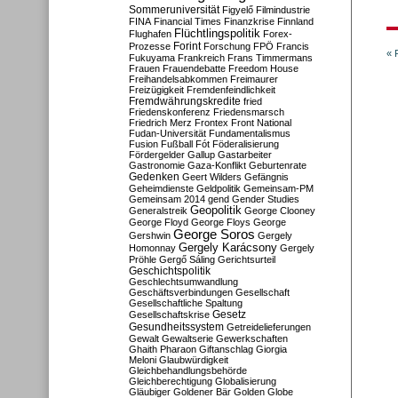
Sommeruniversität
Figyelő
Filmindustrie
FINA
Financial Times
Finanzkrise
Finnland
Flüchtlingspolitik
Flughafen
Forex-
Forint
Prozesse
Forschung
FPÖ
Francis
« 
Fukuyama
Frankreich
Frans Timmermans
Frauen
Frauendebatte
Freedom House
Freihandelsabkommen
Freimaurer
Freizügigkeit
Fremdenfeindlichkeit
Fremdwährungskredite
fried
Friedenskonferenz
Friedensmarsch
Friedrich Merz
Frontex
Front National
Fudan-Universität
Fundamentalismus
Fusion
Fußball
Fót
Föderalisierung
Fördergelder
Gallup
Gastarbeiter
Gastronomie
Gaza-Konflikt
Geburtenrate
Gedenken
Geert Wilders
Gefängnis
Geheimdienste
Geldpolitik
Gemeinsam-PM
Gemeinsam 2014
gend
Gender Studies
Geopolitik
Generalstreik
George Clooney
George Floyd
George Floys
George
George Soros
Gershwin
Gergely
Gergely Karácsony
Homonnay
Gergely
Pröhle
Gergő Sáling
Gerichtsurteil
Geschichtspolitik
Geschlechtsumwandlung
Geschäftsverbindungen
Gesellschaft
Gesellschaftliche Spaltung
Gesetz
Gesellschaftskrise
Gesundheitssystem
Getreidelieferungen
Gewalt
Gewaltserie
Gewerkschaften
Ghaith Pharaon
Giftanschlag
Giorgia
Meloni
Glaubwürdigkeit
Gleichbehandlungsbehörde
Gleichberechtigung
Globalisierung
Gläubiger
Goldener Bär
Golden Globe