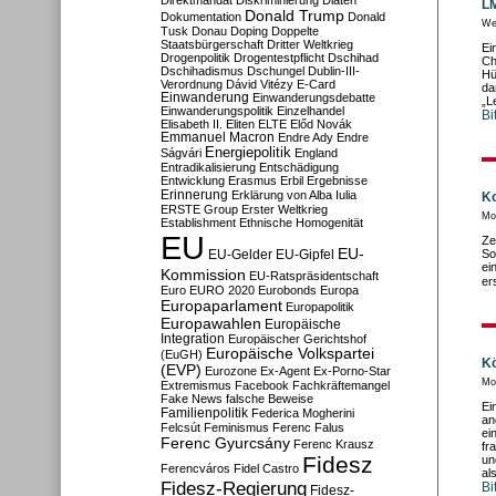
Direktmandat
Diskriminierung
Diäten
LM
Donald Trump
Dokumentation
Donald
We
Tusk
Donau
Doping
Doppelte
Staatsbürgerschaft
Dritter Weltkrieg
Ei
Drogenpolitik
Drogentestpflicht
Dschihad
Ch
Dschihadismus
Dschungel
Dublin-III-
Hü
Verordnung
Dávid Vitézy
E-Card
da
Einwanderung
Einwanderungsdebatte
„L
Einwanderungspolitik
Einzelhandel
Bi
Elisabeth II.
Eliten
ELTE
Előd Novák
Emmanuel Macron
Endre Ady
Endre
Energiepolitik
Ságvári
England
Entradikalisierung
Entschädigung
Entwicklung
Erasmus
Erbil
Ergebnisse
Erinnerung
Erklärung von Alba Iulia
Ko
ERSTE Group
Erster Weltkrieg
Mo
Establishment
Ethnische Homogenität
EU
Ze
EU-
EU-Gelder
EU-Gipfel
So
ei
Kommission
EU-Ratspräsidentschaft
er
Euro
EURO 2020
Eurobonds
Europa
Europaparlament
Europapolitik
Europawahlen
Europäische
Integration
Europäischer Gerichtshof
Europäische Volkspartei
(EuGH)
Kö
(EVP)
Eurozone
Ex-Agent
Ex-Porno-Star
Mo
Extremismus
Facebook
Fachkräftemangel
Fake News
falsche Beweise
Ei
Familienpolitik
Federica Mogherini
an
Felcsút
Feminismus
Ferenc Falus
ei
Ferenc Gyurcsány
Ferenc Krausz
fr
Fidesz
un
Ferencváros
Fidel Castro
al
Fidesz-Regierung
Bi
Fidesz-