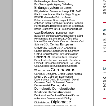
Ei
Bethlen-Peyer-Pakt
Betrug
Be
Bevölkerungsrückgang
Bilderberg
ei
Bildungssystem
Bill Clinton
We
BIP
Billigdarlehen
Binnennachfrage
BKK
st
Black Lives Matter
Blanka Nagy
Blogger
BMW
Bodenmafia
Bokros-Paket
Bolschewismus
Bootsunglück
Boris
Johnson
Boris Nemzow
Borsod 6
Bosnien-
Herzegowina
Boulevard
Boykott
Braindrain
Brexit
Brand
Bratislava
Buchhandel
Buda-
We
Budapest
Cash
Budapest Pride
Th
Bulgarien
Bundestagswahl
Burgberg
Bálint
Hóman
Béla Biszku
Béla Kovács
Béla
Wä
Markó
Bündnis
Calais
Cannon Hinnant
Carl
vo
Central European
Schmitt
CDU
au
University (CEU)
CETA
Chanukka
ei
Charlie Hebdo
Charlottesville
Chemnitz
po
China
Christchurch
Christdemokratie
Christentum
Christian Kern
Christlich-
Demokratische Internationale
Christliche
Freiheit
Christoph Schönborn
CIA
Coca-
Cola
Colleen Bell
Comingout
Conchita
LM
Coronavirus
Wurst
corona
We
Corvinus-Uni
CPAC
Crash
Csaba András
Dézsi
CSU
Csíki Sör
Dankesgeld
An
Datenschutz
David B. Cornstein
David
er
Cameron
David Schwezoff
Davos
Ab
Demografie
Debrecen
defi
Ve
Demokratie
Demokratische
Un
Koalition
Demonstrationen
Denkfabriken
Denkmal
Denkmal für den
nationalen Zusammenhalt
Dialog
Diplomatie
Digitalisierung