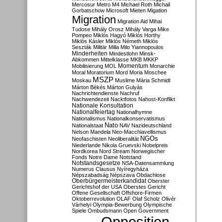
Mercosur
Metro M4
Michael Roth
Michail
Gorbatschow
Microsoft
Mieten
Migation
Migration
Migration Aid
Mihai
Tudose
Mihály Orosz
Mihály Varga
Mike
Pompeo
Miklós Hagyó
Miklós Horthy
Miklós Kásler
Miklós Németh
Miklós
Seszták
Militär
Milla
Milo Yiannopoulos
Minderheiten
Mindestlohn
Minsk-
Abkommen
Mittelklasse
MKB
MKKP
Momentum
Mobilisierung
MOL
Monarchie
Moral
Moratorium
Mord
Moria
Moschee
MSZP
Moskau
Muslime
Mária Schmidt
Márton Békés
Márton Gulyás
Nachrichtendienste
Nachruf
Nachwendezeit
Nacktfotos
Nahost-Konflikt
Nationale Konsultation
Nationalfeiertag
Nationalhymne
Nationalismus
Nationalkonservatismus
Nato
Nationalstaat
NAV
Nazideutschland
Nelson Mandela
Neo-Macchiavellismus
NGOs
Neofaschisten
Neoliberalität
Niederlande
Nikola Gruevski
Nobelpreis
Nordkorea
Nord Stream
Norwegischer
Fonds
Notre Dame
Notstand
Notstandsgesetze
NSA-Datensammlung
Numerus Clausus
Nyíregyháza
Népszabadság
Népszava
Obdachlose
Oberbürgermeisterkandidat
Oberster
Gerichtshof der USA
Oberstes Gericht
Offene Gesellschaft
Offshore-Firmen
Oktoberrevolution
OLAF
Olaf Scholz
Olivér
Várhelyi
Olympia-Bewerbung
Olympische
Spiele
Ombudsmann
Open Government
Opposition