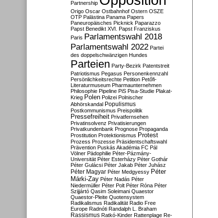
Partnership
Origo
Oscar
Ostbahnhof
Ostern
OSZE
OTP
Palästina
Panama Papers
Paneuropäisches Picknick
Paparazzo
Papst Benedikt XVI.
Papst Franziskus
Parlamentswahl 2018
Paris
Parlamentswahl 2022
Partei
des doppelschwänzigen Hundes
Parteien
Party-Bezirk
Patentstreit
Patriotismus
Pegasus
Personenkennzahl
Persönlichkeitsrechte
Petition
Petőfi-
Literaturmuseum
Pharmaunternehmen
Philosophie
Pipeline
PiS
Pisa-Studie
Plakat-
Polen
Krieg
Polizei
Polnischer
Populismus
Abhörskandal
Postkommunismus
Preispolitik
Pressefreiheit
Privatfernsehen
Privatinsolvenz
Privatisierungen
Privatkundenbank
Prognose
Propaganda
Protest
Prostitution
Protektionismus
Prozess
Prozesse
Präsidentschaftswahl
Prävention
Puskás Akadémia FC
Pál
Völner
Pädophilie
Péter-Pázmány-
Universität
Péter Esterházy
Péter Gothár
Péter Gulácsi
Péter Jakab
Péter Juhász
Péter
Péter Magyar
Péter Medgyessy
Márki-Zay
Péter Nadás
Péter
Niedermüller
Péter Polt
Péter Róna
Péter
Szijjártó
Qasim Soleimani
Quaestor
Quaestor-Pleite
Quotensystem
Radikalismus
Radikalität
Radio Free
Europe
Radnóti
Randalph L. Braham
Rassismus
Ratkó-Kinder
Rattenplage
Re-