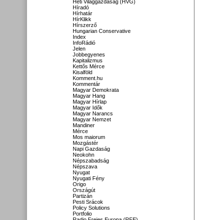
Heti Világgazdaság (HVG)
Híradó
Hírhatár
HírKlikk
Hírszerző
Hungarian Conservative
Index
InfoRádió
Jelen
Jobbegyenes
Kapitalizmus
Kettős Mérce
Kisalföld
Komment.hu
Kommentár
Magyar Demokrata
Magyar Hang
Magyar Hírlap
Magyar Idők
Magyar Narancs
Magyar Nemzet
Mandiner
Mérce
Mos maiorum
Mozgástér
Napi Gazdaság
Neokohn
Népszabadság
Népszava
Nyugat
Nyugati Fény
Origo
Országút
Partizán
Pesti Srácok
Policy Solutions
Portfolio
Radio Freies Europa (RFE)