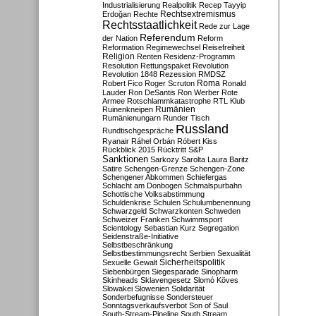
Industrialisierung
Realpolitik
Recep Tayyip
Rechtsextremismus
Erdoğan
Rechte
Rechtsstaatlichkeit
Rede zur Lage
Referendum
der Nation
Reform
Reformation
Regimewechsel
Reisefreiheit
Religion
Renten
Residenz-Programm
Resolution
Rettungspaket
Revolution
Revolution 1848
Rezession
RMDSZ
Roma
Robert Fico
Roger Scruton
Ronald
Lauder
Ron DeSantis
Ron Werber
Rote
Armee
Rotschlammkatastrophe
RTL Klub
Ruinenkneipen
Rumänien
Rumänienungarn
Runder Tisch
Russland
Rundtischgespräche
Ryanair
Ráhel Orbán
Róbert Kiss
Rückblick 2015
Rücktritt
S&P
Sanktionen
Sarkozy
Sarolta Laura Baritz
Satire
Schengen-Grenze
Schengen-Zone
Schengener Abkommen
Schiefergas
Schlacht am Donbogen
Schmalspurbahn
Schottische Volksabstimmung
Schuldenkrise
Schulen
Schulumbenennung
Schwarzgeld
Schwarzkonten
Schweden
Schweizer Franken
Schwimmsport
Scientology
Sebastian Kurz
Segregation
Seidenstraße-Initiative
Selbstbeschränkung
Selbstbestimmungsrecht
Serbien
Sexualität
Sicherheitspolitik
Sexuelle Gewalt
Siebenbürgen
Siegesparade
Sinopharm
Skinheads
Sklavengesetz
Slomó Köves
Slowakei
Slowenien
Solidarität
Sonderbefugnisse
Sondersteuer
Sonntagsverkaufsverbot
Son of Saul
South-Stream-Pipeline
South Stream