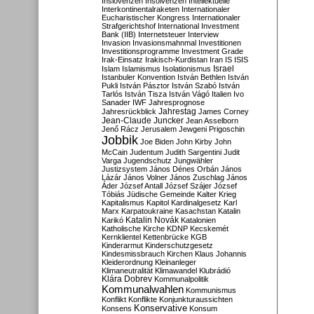
Inslovenzen
Insolvenzen
Intellektuelle
Interkontinentalraketen
Internationaler
Eucharistischer Kongress
Internationaler
Strafgerichtshof
International Investment
Bank (IIB)
Internetsteuer
Interview
Invasion
Invasionsmahnmal
Investitionen
Investitionsprogramme
Investment Grade
Irak-Einsatz
Irakisch-Kurdistan
Iran
IS
ISIS
Israel
Islam
Islamismus
Isolationismus
Istanbuler Konvention
István Bethlen
István
Pukli
István Pásztor
István Szabó
István
Tarlós
István Tisza
István Vágó
Italien
Ivo
Sanader
IWF
Jahresprognose
Jahrestag
Jahresrückblick
James Corney
Jean-Claude Juncker
Jean Asselborn
Jenő Rácz
Jerusalem
Jewgeni Prigoschin
Jobbik
Joe Biden
John Kirby
John
McCain
Judentum
Judith Sargentini
Judit
Varga
Jugendschutz
Jungwähler
Justizsystem
János Dénes Orbán
János
Lázár
János Volner
János Zuschlag
János
Áder
József Antall
József Szájer
József
Tóbiás
Jüdische Gemeinde
Kalter Krieg
Kapitalismus
Kapitol
Kardinalgesetz
Karl
Marx
Karpatoukraine
Kasachstan
Katalin
Katalin Novák
Karikó
Katalonien
Katholische Kirche
KDNP
Kecskemét
Kernklientel
Kettenbrücke
KGB
Kinderarmut
Kinderschutzgesetz
Kindesmissbrauch
Kirchen
Klaus Johannis
Kleiderordnung
Kleinanleger
Klimaneutralität
Klimawandel
Klubrádió
Klára Dobrev
Kommunalpolitik
Kommunalwahlen
Kommunismus
Konflikt
Konflikte
Konjunkturaussichten
Konservative
Konsens
Konsum