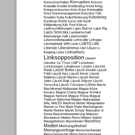
Korruption
Konsumverhalten
Kosovo
Krawalle
Kredite
Kreditrating
Kreml
Krieg
Kriegsverbrechen
Krim-Krise
Kriminalität
Krise
Krisenmanagement
Krisztina Tóth
Kulturkrieg
Kroatien
Kuba
Kulturförderung
Kurdistan
Kurie
kuruc.info
Kyrill
Käfighaltung
Kék Pont
Kötcse
Ladenschließungen
Lajos Bokros
Lajos Rig
Lajos Simicska
Landwirtschaft
lebenslange Haft
Lebensmittel
Lebensmittelqualität
Lehrkräfte
Lehrplan
LGBTQ
Leichtathletik-WM
Lenin
LIBE
Liberale
Liberalismus
Libri
Libyen
Li
Linksallianz
Keqiang
Linke
Linksopposition
Litauen
Literatur
Liz Truss
LMP
Lockdown
Lockerungen
Lokalismus
London
Lánchíd
Rádió
László Botka
László Donáth
László
Földi
László Kiss
László Kövér
László
Majtényi
László Marton
László Nemes
Jeles
László Rajk
László Sólyom
László
Löhne
Toroczkai
László Trócsányi
Macht
Machtkampf
Mafiastaat
Magda Kósa-
Kovács
Magna Charta
Magyar Krónika
Magyar Nemzet
Magyar Posta
Magyar
Telekom
Mahnmal
Maidan
Makkabiade
MAL
MALÉV
Manfred Weber
Manipulation
Marine Le Pen
Mark Rutte
Marktdogmen
Martin Reinke
Martin Schulz
Massaker in
Kenia
Masseneinwanderung
Mateusz
Morawiecki
Matteo Renzi
Matteo Salvini
Mautgebühren
Mazedonien
Mazsihisz
Medien
Meinungsfreiheit
Meinungsumfrage
Menschenhandel
Menschenrechte
Menschenschmuggel