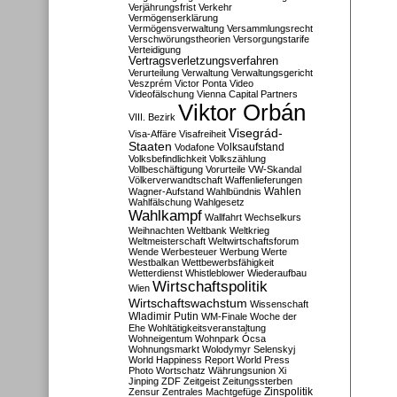
Verjährungsfrist
Verkehr
Vermögenserklärung
Vermögensverwaltung
Versammlungsrecht
Verschwörungstheorien
Versorgungstarife
Verteidigung
Vertragsverletzungsverfahren
Verurteilung
Verwaltung
Verwaltungsgericht
Veszprém
Victor Ponta
Video
Videofälschung
Vienna Capital Partners
Viktor Orbán
VIII. Bezirk
Visegrád-
Visa-Affäre
Visafreiheit
Staaten
Vodafone
Volksaufstand
Volksbefindlichkeit
Volkszählung
Vollbeschäftigung
Vorurteile
VW-Skandal
Völkerverwandtschaft
Waffenlieferungen
Wahlen
Wagner-Aufstand
Wahlbündnis
Wahlfälschung
Wahlgesetz
Wahlkampf
Wallfahrt
Wechselkurs
Weihnachten
Weltbank
Weltkrieg
Weltmeisterschaft
Weltwirtschaftsforum
Wende
Werbesteuer
Werbung
Werte
Westbalkan
Wettbewerbsfähigkeit
Wetterdienst
Whistleblower
Wiederaufbau
Wirtschaftspolitik
Wien
Wirtschaftswachstum
Wissenschaft
Wladimir Putin
WM-Finale
Woche der
Ehe
Wohltätigkeitsveranstaltung
Wohneigentum
Wohnpark Ócsa
Wohnungsmarkt
Wolodymyr Selenskyj
World Happiness Report
World Press
Photo
Wortschatz
Währungsunion
Xi
Jinping
ZDF
Zeitgeist
Zeitungssterben
Zensur
Zentrales Machtgefüge
Zinspolitik