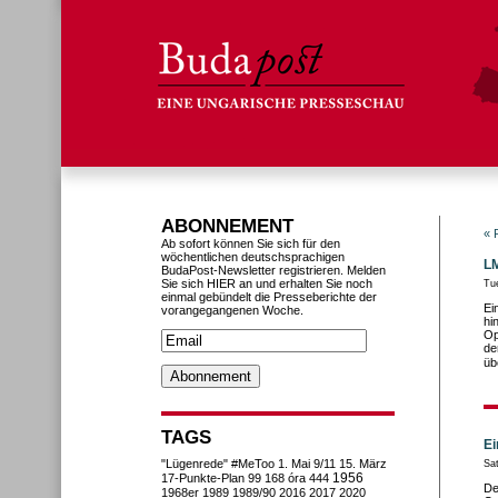
ABONNEMENT
« 
Ab sofort können Sie sich für den
wöchentlichen deutschsprachigen
LM
BudaPost-Newsletter registrieren. Melden
Sie sich HIER an und erhalten Sie noch
Tu
einmal gebündelt die Presseberichte der
Ei
vorangegangenen Woche.
hi
Op
de
üb
TAGS
Ei
"Lügenrede"
#MeToo
1. Mai
9/11
15. März
Sa
1956
17-Punkte-Plan
99
168 óra
444
De
1968er
1989
1989/90
2016
2017
2020