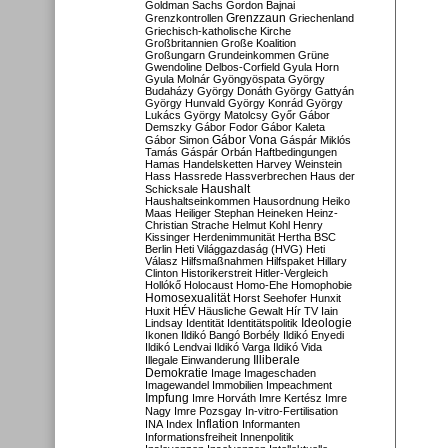
Goldman Sachs
Gordon Bajnai
Grenzzaun
Grenzkontrollen
Griechenland
Griechisch-katholische Kirche
Großbritannien
Große Koalition
Großungarn
Grundeinkommen
Grüne
Gwendoline Delbos-Corfield
Gyula Horn
Gyula Molnár
Gyöngyöspata
György
Budaházy
György Donáth
György Gattyán
György Hunvald
György Konrád
György
Lukács
György Matolcsy
Győr
Gábor
Demszky
Gábor Fodor
Gábor Kaleta
Gábor Vona
Gábor Simon
Gáspár Miklós
Tamás
Gáspár Orbán
Haftbedingungen
Hamas
Handelsketten
Harvey Weinstein
Hass
Hassrede
Hassverbrechen
Haus der
Haushalt
Schicksale
Haushaltseinkommen
Hausordnung
Heiko
Maas
Heiliger Stephan
Heineken
Heinz-
Christian Strache
Helmut Kohl
Henry
Kissinger
Herdenimmunität
Hertha BSC
Berlin
Heti Világgazdaság (HVG)
Heti
Válasz
Hilfsmaßnahmen
Hilfspaket
Hillary
Clinton
Historikerstreit
Hitler-Vergleich
Hollókő
Holocaust
Homo-Ehe
Homophobie
Homosexualität
Horst Seehofer
Hunxit
Huxit
HÉV
Häusliche Gewalt
Hír TV
Iain
Lindsay
Identität
Identitätspolitik
Ideologie
Ikonen
Ildikó Bangó Borbély
Ildikó Enyedi
Ildikó Lendvai
Ildikó Varga
Ildikó Vida
Illiberale
Illegale Einwanderung
Demokratie
Image
Imageschaden
Imagewandel
Immobilien
Impeachment
Impfung
Imre Horváth
Imre Kertész
Imre
Nagy
Imre Pozsgay
In-vitro-Fertilisation
Inflation
INA
Index
Informanten
Informationsfreiheit
Innenpolitik