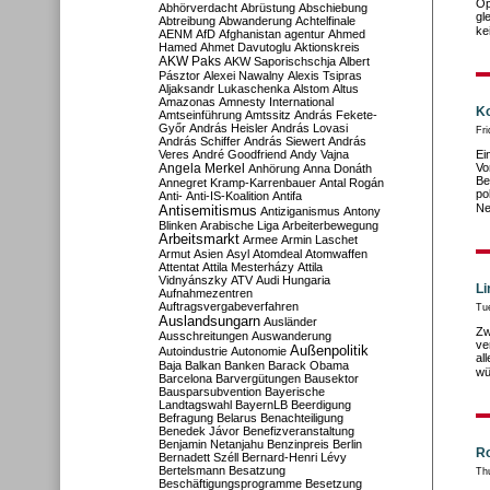
Op
Abhörverdacht
Abrüstung
Abschiebung
gl
Abtreibung
Abwanderung
Achtelfinale
ke
AENM
AfD
Afghanistan
agentur
Ahmed
Hamed
Ahmet Davutoglu
Aktionskreis
AKW Paks
AKW Saporischschja
Albert
Pásztor
Alexei Nawalny
Alexis Tsipras
Aljaksandr Lukaschenka
Alstom
Altus
Amazonas
Amnesty International
Ko
Amtseinführung
Amtssitz
András Fekete-
Győr
András Heisler
András Lovasi
Fri
András Schiffer
András Siewert
András
Veres
André Goodfriend
Andy Vajna
Ei
Angela Merkel
Vo
Anhörung
Anna Donáth
Be
Annegret Kramp-Karrenbauer
Antal Rogán
po
Anti-
Anti-IS-Koalition
Antifa
Ne
Antisemitismus
Antiziganismus
Antony
Blinken
Arabische Liga
Arbeiterbewegung
Arbeitsmarkt
Armee
Armin Laschet
Armut
Asien
Asyl
Atomdeal
Atomwaffen
Attentat
Attila Mesterházy
Attila
Vidnyánszky
ATV
Audi Hungaria
Li
Aufnahmezentren
Auftragsvergabeverfahren
Tu
Auslandsungarn
Ausländer
Zw
Ausschreitungen
Auswanderung
ve
Außenpolitik
Autoindustrie
Autonomie
al
Baja
Balkan
Banken
Barack Obama
wü
Barcelona
Barvergütungen
Bausektor
Bausparsubvention
Bayerische
Landtagswahl
BayernLB
Beerdigung
Befragung
Belarus
Benachteiligung
Benedek Jávor
Benefizveranstaltung
Benjamin Netanjahu
Benzinpreis
Berlin
Ro
Bernadett Széll
Bernard-Henri Lévy
Bertelsmann
Besatzung
Th
Beschäftigungsprogramme
Besetzung