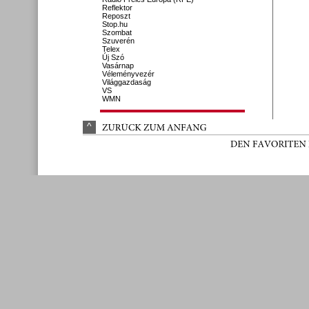
Reflektor
Reposzt
Stop.hu
Szombat
Szuverén
Telex
Új Szó
Vasárnap
Véleményvezér
Világgazdaság
VS
WMN
^
ZURÜ
CK 
ZUM 
ANFANG
DEN 
FAVORITEN 