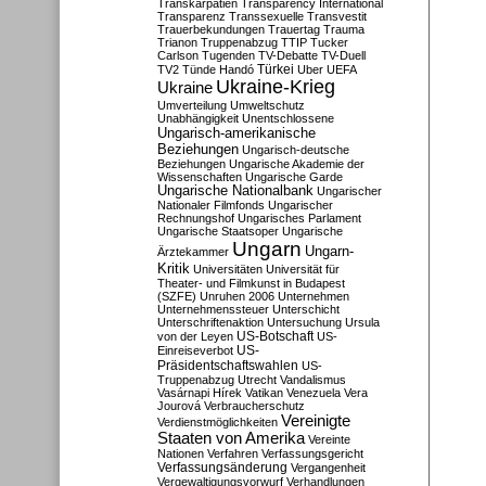
Transkarpatien
Transparency International
Transparenz
Transsexuelle
Transvestit
Trauerbekundungen
Trauertag
Trauma
Trianon
Truppenabzug
TTIP
Tucker
Carlson
Tugenden
TV-Debatte
TV-Duell
Türkei
TV2
Tünde Handó
Uber
UEFA
Ukraine-Krieg
Ukraine
Umverteilung
Umweltschutz
Unabhängigkeit
Unentschlossene
Ungarisch-amerikanische
Beziehungen
Ungarisch-deutsche
Beziehungen
Ungarische Akademie der
Wissenschaften
Ungarische Garde
Ungarische Nationalbank
Ungarischer
Nationaler Filmfonds
Ungarischer
Rechnungshof
Ungarisches Parlament
Ungarische Staatsoper
Ungarische
Ungarn
Ungarn-
Ärztekammer
Kritik
Universitäten
Universität für
Theater- und Filmkunst in Budapest
(SZFE)
Unruhen 2006
Unternehmen
Unternehmenssteuer
Unterschicht
Unterschriftenaktion
Untersuchung
Ursula
US-Botschaft
von der Leyen
US-
US-
Einreiseverbot
Präsidentschaftswahlen
US-
Truppenabzug
Utrecht
Vandalismus
Vasárnapi Hírek
Vatikan
Venezuela
Vera
Jourová
Verbraucherschutz
Vereinigte
Verdienstmöglichkeiten
Staaten von Amerika
Vereinte
Nationen
Verfahren
Verfassungsgericht
Verfassungsänderung
Vergangenheit
Vergewaltigungsvorwurf
Verhandlungen