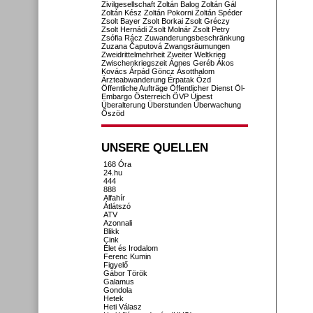
Zivilgesellschaft
Zoltán Balog
Zoltán Gál
Zoltán Kész
Zoltán Pokorni
Zoltán Spéder
Zsolt Bayer
Zsolt Borkai
Zsolt Gréczy
Zsolt Hernádi
Zsolt Molnár
Zsolt Petry
Zsófia Rácz
Zuwanderungsbeschränkung
Zuzana Čaputová
Zwangsräumungen
Zweidrittelmehrheit
Zweiter Weltkrieg
Zwischenkriegszeit
Ágnes Geréb
Ákos
Kovács
Árpád Göncz
Ásotthalom
Ärzteabwanderung
Érpatak
Ózd
Öffentliche Aufträge
Öffentlicher Dienst
Öl-
Embargo
Österreich
ÖVP
Újpest
Überalterung
Überstunden
Überwachung
Őszöd
UNSERE QUELLEN
168 Óra
24.hu
444
888
Alfahír
Átlátszó
ATV
Azonnali
Blikk
Cink
Élet és Irodalom
Ferenc Kumin
Figyelő
Gábor Török
Galamus
Gondola
Hetek
Heti Válasz