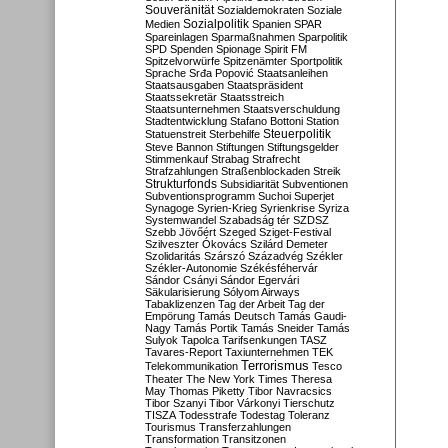
Souveränität
Sozialdemokraten
Soziale
Sozialpolitik
Medien
Spanien
SPAR
Spareinlagen
Sparmaßnahmen
Sparpolitik
SPD
Spenden
Spionage
Spirit FM
Spitzelvorwürfe
Spitzenämter
Sportpolitik
Sprache
Srđa Popović
Staatsanleihen
Staatsausgaben
Staatspräsident
Staatssekretär
Staatsstreich
Staatsunternehmen
Staatsverschuldung
Stadtentwicklung
Stafano Bottoni
Station
Steuerpolitik
Statuenstreit
Sterbehilfe
Steve Bannon
Stiftungen
Stiftungsgelder
Stimmenkauf
Strabag
Strafrecht
Strafzahlungen
Straßenblockaden
Streik
Strukturfonds
Subsidiarität
Subventionen
Subventionsprogramm
Suchoi Superjet
Synagoge
Syrien-Krieg
Syrienkrise
Syriza
Systemwandel
Szabadság tér
SZDSZ
Szebb Jövőért
Szeged
Sziget-Festival
Szilveszter Ókovács
Szilárd Demeter
Szolidaritás
Szárszó
Századvég
Székler
Székler-Autonomie
Székésféhervár
Sándor Csányi
Sándor Egervári
Säkularisierung
Sólyom Airways
Tabaklizenzen
Tag der Arbeit
Tag der
Empörung
Tamás Deutsch
Tamás Gaudi-
Nagy
Tamás Portik
Tamás Sneider
Tamás
Sulyok
Tapolca
Tarifsenkungen
TASZ
Tavares-Report
Taxiunternehmen
TEK
Terrorismus
Telekommunikation
Tesco
Theater
The New York Times
Theresa
May
Thomas Piketty
Tibor Navracsics
Tibor Szanyi
Tibor Várkonyi
Tierschutz
TISZA
Todesstrafe
Todestag
Toleranz
Tourismus
Transferzahlungen
Transformation
Transitzonen