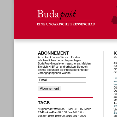
ABONNEMENT
K
Ab sofort können Sie sich für den
14
wöchentlichen deutschsprachigen
Ze
BudaPost-Newsletter registrieren. Melden
So
Sie sich HIER an und erhalten Sie noch
ei
einmal gebündelt die Presseberichte der
er
vorangegangenen Woche.
Po
in
ko
Gá
Qu
Al
Jo
MS
TAGS
Tr
22
"Lügenrede"
#MeToo
1. Mai
9/11
15. März
Vo
1956
17-Punkte-Plan
99
168 óra
444
Bu
1968er
1989
1989/90
2016
2017
2020
au