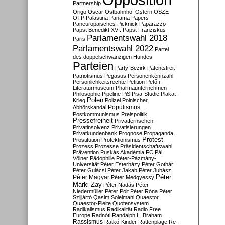
Partnership
Origo
Oscar
Ostbahnhof
Ostern
OSZE
OTP
Palästina
Panama Papers
Paneuropäisches Picknick
Paparazzo
Papst Benedikt XVI.
Papst Franziskus
Parlamentswahl 2018
Paris
Parlamentswahl 2022
Partei
des doppelschwänzigen Hundes
Parteien
Party-Bezirk
Patentstreit
Patriotismus
Pegasus
Personenkennzahl
Persönlichkeitsrechte
Petition
Petőfi-
Literaturmuseum
Pharmaunternehmen
Philosophie
Pipeline
PiS
Pisa-Studie
Plakat-
Polen
Krieg
Polizei
Polnischer
Populismus
Abhörskandal
Postkommunismus
Preispolitik
Pressefreiheit
Privatfernsehen
Privatinsolvenz
Privatisierungen
Privatkundenbank
Prognose
Propaganda
Protest
Prostitution
Protektionismus
Prozess
Prozesse
Präsidentschaftswahl
Prävention
Puskás Akadémia FC
Pál
Völner
Pädophilie
Péter-Pázmány-
Universität
Péter Esterházy
Péter Gothár
Péter Gulácsi
Péter Jakab
Péter Juhász
Péter
Péter Magyar
Péter Medgyessy
Márki-Zay
Péter Nadás
Péter
Niedermüller
Péter Polt
Péter Róna
Péter
Szijjártó
Qasim Soleimani
Quaestor
Quaestor-Pleite
Quotensystem
Radikalismus
Radikalität
Radio Free
Europe
Radnóti
Randalph L. Braham
Rassismus
Ratkó-Kinder
Rattenplage
Re-