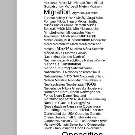
Mercosur
Metro M4
Michael Roth
Michail
Gorbatschow
Microsoft
Mieten
Migation
Migration
Migration Aid
Mihai
Tudose
Mihály Orosz
Mihály Varga
Mike
Pompeo
Miklós Hagyó
Miklós Horthy
Miklós Kásler
Miklós Németh
Miklós
Seszták
Militär
Milla
Milo Yiannopoulos
Minderheiten
Mindestlohn
Minsk-
Abkommen
Mittelklasse
MKB
MKKP
Momentum
Mobilisierung
MOL
Monarchie
Moral
Moratorium
Mord
Moria
Moschee
MSZP
Moskau
Muslime
Mária Schmidt
Márton Békés
Márton Gulyás
Nachrichtendienste
Nachruf
Nachwendezeit
Nacktfotos
Nahost-Konflikt
Nationale Konsultation
Nationalfeiertag
Nationalhymne
Nationalismus
Nationalkonservatismus
Nato
Nationalstaat
NAV
Nazideutschland
Nelson Mandela
Neo-Macchiavellismus
NGOs
Neofaschisten
Neoliberalität
Niederlande
Nikola Gruevski
Nobelpreis
Nordkorea
Nord Stream
Norwegischer
Fonds
Notre Dame
Notstand
Notstandsgesetze
NSA-Datensammlung
Numerus Clausus
Nyíregyháza
Népszabadság
Népszava
Obdachlose
Oberbürgermeisterkandidat
Oberster
Gerichtshof der USA
Oberstes Gericht
Offene Gesellschaft
Offshore-Firmen
Oktoberrevolution
OLAF
Olaf Scholz
Olivér
Várhelyi
Olympia-Bewerbung
Olympische
Spiele
Ombudsmann
Open Government
Opposition