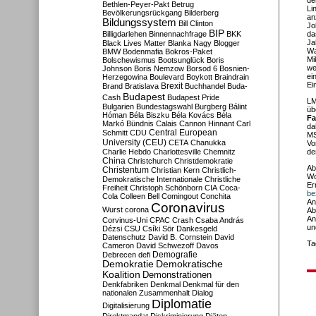
de
Bethlen-Peyer-Pakt
Betrug
Li
Bevölkerungsrückgang
Bilderberg
an
Bildungssystem
Bill Clinton
Jo
BIP
Billigdarlehen
Binnennachfrage
BKK
da
Ja
Black Lives Matter
Blanka Nagy
Blogger
Wa
BMW
Bodenmafia
Bokros-Paket
Mi
Bolschewismus
Bootsunglück
Boris
we
Johnson
Boris Nemzow
Borsod 6
Bosnien-
ei
Herzegowina
Boulevard
Boykott
Braindrain
Ei
Brexit
Brand
Bratislava
Buchhandel
Buda-
Budapest
Cash
Budapest Pride
LM
Bulgarien
Bundestagswahl
Burgberg
Bálint
üb
Hóman
Béla Biszku
Béla Kovács
Béla
Fa
Markó
Bündnis
Calais
Cannon Hinnant
Carl
da
Central European
Schmitt
CDU
MS
University (CEU)
CETA
Chanukka
Vo
Charlie Hebdo
Charlottesville
Chemnitz
de
China
Christchurch
Christdemokratie
Ab
Christentum
Christian Kern
Christlich-
Wo
Demokratische Internationale
Christliche
Er
Freiheit
Christoph Schönborn
CIA
Coca-
be
Cola
Colleen Bell
Comingout
Conchita
An
Coronavirus
Wurst
corona
Ab
An
Corvinus-Uni
CPAC
Crash
Csaba András
un
Dézsi
CSU
Csíki Sör
Dankesgeld
Datenschutz
David B. Cornstein
David
Ta
Cameron
David Schwezoff
Davos
Demografie
Debrecen
defi
Demokratie
Demokratische
Koalition
Demonstrationen
Denkfabriken
Denkmal
Denkmal für den
nationalen Zusammenhalt
Dialog
Diplomatie
Digitalisierung