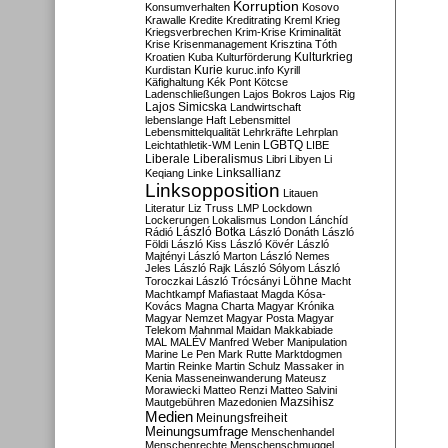
Korruption
Konsumverhalten
Kosovo
Krawalle
Kredite
Kreditrating
Kreml
Krieg
Kriegsverbrechen
Krim-Krise
Kriminalität
Krise
Krisenmanagement
Krisztina Tóth
Kulturkrieg
Kroatien
Kuba
Kulturförderung
Kurdistan
Kurie
kuruc.info
Kyrill
Käfighaltung
Kék Pont
Kötcse
Ladenschließungen
Lajos Bokros
Lajos Rig
Lajos Simicska
Landwirtschaft
lebenslange Haft
Lebensmittel
Lebensmittelqualität
Lehrkräfte
Lehrplan
LGBTQ
Leichtathletik-WM
Lenin
LIBE
Liberale
Liberalismus
Libri
Libyen
Li
Linksallianz
Keqiang
Linke
Linksopposition
Litauen
Literatur
Liz Truss
LMP
Lockdown
Lockerungen
Lokalismus
London
Lánchíd
Rádió
László Botka
László Donáth
László
Földi
László Kiss
László Kövér
László
Majtényi
László Marton
László Nemes
Jeles
László Rajk
László Sólyom
László
Löhne
Toroczkai
László Trócsányi
Macht
Machtkampf
Mafiastaat
Magda Kósa-
Kovács
Magna Charta
Magyar Krónika
Magyar Nemzet
Magyar Posta
Magyar
Telekom
Mahnmal
Maidan
Makkabiade
MAL
MALÉV
Manfred Weber
Manipulation
Marine Le Pen
Mark Rutte
Marktdogmen
Martin Reinke
Martin Schulz
Massaker in
Kenia
Masseneinwanderung
Mateusz
Morawiecki
Matteo Renzi
Matteo Salvini
Mautgebühren
Mazedonien
Mazsihisz
Medien
Meinungsfreiheit
Meinungsumfrage
Menschenhandel
Menschenrechte
Menschenschmuggel