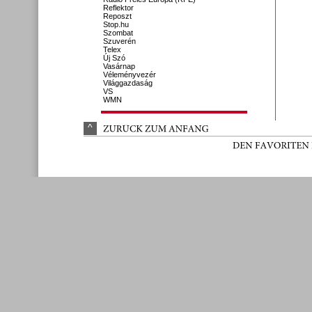
Reflektor
Reposzt
Stop.hu
Szombat
Szuverén
Telex
Új Szó
Vasárnap
Véleményvezér
Világgazdaság
VS
WMN
^
ZURÜ
CK 
ZUM 
ANFANG
DEN 
FAVORITEN 