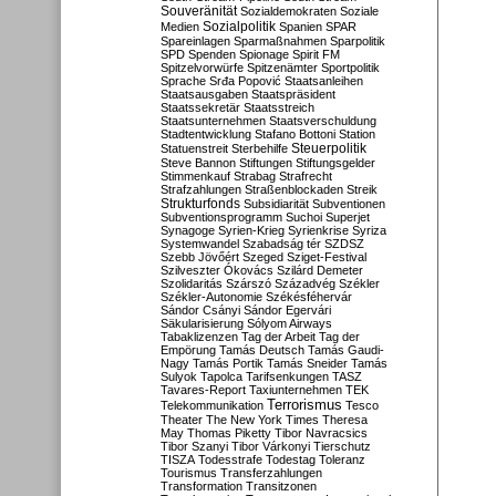
Souveränität
Sozialdemokraten
Soziale
Sozialpolitik
Medien
Spanien
SPAR
Spareinlagen
Sparmaßnahmen
Sparpolitik
SPD
Spenden
Spionage
Spirit FM
Spitzelvorwürfe
Spitzenämter
Sportpolitik
Sprache
Srđa Popović
Staatsanleihen
Staatsausgaben
Staatspräsident
Staatssekretär
Staatsstreich
Staatsunternehmen
Staatsverschuldung
Stadtentwicklung
Stafano Bottoni
Station
Steuerpolitik
Statuenstreit
Sterbehilfe
Steve Bannon
Stiftungen
Stiftungsgelder
Stimmenkauf
Strabag
Strafrecht
Strafzahlungen
Straßenblockaden
Streik
Strukturfonds
Subsidiarität
Subventionen
Subventionsprogramm
Suchoi Superjet
Synagoge
Syrien-Krieg
Syrienkrise
Syriza
Systemwandel
Szabadság tér
SZDSZ
Szebb Jövőért
Szeged
Sziget-Festival
Szilveszter Ókovács
Szilárd Demeter
Szolidaritás
Szárszó
Századvég
Székler
Székler-Autonomie
Székésféhervár
Sándor Csányi
Sándor Egervári
Säkularisierung
Sólyom Airways
Tabaklizenzen
Tag der Arbeit
Tag der
Empörung
Tamás Deutsch
Tamás Gaudi-
Nagy
Tamás Portik
Tamás Sneider
Tamás
Sulyok
Tapolca
Tarifsenkungen
TASZ
Tavares-Report
Taxiunternehmen
TEK
Terrorismus
Telekommunikation
Tesco
Theater
The New York Times
Theresa
May
Thomas Piketty
Tibor Navracsics
Tibor Szanyi
Tibor Várkonyi
Tierschutz
TISZA
Todesstrafe
Todestag
Toleranz
Tourismus
Transferzahlungen
Transformation
Transitzonen