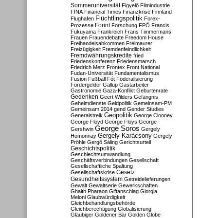
Sommeruniversität
Figyelő
Filmindustrie
FINA
Financial Times
Finanzkrise
Finnland
Flüchtlingspolitik
Flughafen
Forex-
Forint
Prozesse
Forschung
FPÖ
Francis
Fukuyama
Frankreich
Frans Timmermans
Frauen
Frauendebatte
Freedom House
Freihandelsabkommen
Freimaurer
Freizügigkeit
Fremdenfeindlichkeit
Fremdwährungskredite
fried
Friedenskonferenz
Friedensmarsch
Friedrich Merz
Frontex
Front National
Fudan-Universität
Fundamentalismus
Fusion
Fußball
Fót
Föderalisierung
Fördergelder
Gallup
Gastarbeiter
Gastronomie
Gaza-Konflikt
Geburtenrate
Gedenken
Geert Wilders
Gefängnis
Geheimdienste
Geldpolitik
Gemeinsam-PM
Gemeinsam 2014
gend
Gender Studies
Geopolitik
Generalstreik
George Clooney
George Floyd
George Floys
George
George Soros
Gershwin
Gergely
Gergely Karácsony
Homonnay
Gergely
Pröhle
Gergő Sáling
Gerichtsurteil
Geschichtspolitik
Geschlechtsumwandlung
Geschäftsverbindungen
Gesellschaft
Gesellschaftliche Spaltung
Gesetz
Gesellschaftskrise
Gesundheitssystem
Getreidelieferungen
Gewalt
Gewaltserie
Gewerkschaften
Ghaith Pharaon
Giftanschlag
Giorgia
Meloni
Glaubwürdigkeit
Gleichbehandlungsbehörde
Gleichberechtigung
Globalisierung
Gläubiger
Goldener Bär
Golden Globe