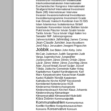
Inslovenzen
Insolvenzen
Intellektuelle
Interkontinentalraketen
Internationaler
Eucharistischer Kongress
Internationaler
Strafgerichtshof
International Investment
Bank (IIB)
Internetsteuer
Interview
Invasion
Invasionsmahnmal
Investitionen
Investitionsprogramme
Investment Grade
Irak-Einsatz
Irakisch-Kurdistan
Iran
IS
ISIS
Israel
Islam
Islamismus
Isolationismus
Istanbuler Konvention
István Bethlen
István
Pukli
István Pásztor
István Szabó
István
Tarlós
István Tisza
István Vágó
Italien
Ivo
Sanader
IWF
Jahresprognose
Jahrestag
Jahresrückblick
James Corney
Jean-Claude Juncker
Jean Asselborn
Jenő Rácz
Jerusalem
Jewgeni Prigoschin
Jobbik
Joe Biden
John Kirby
John
McCain
Judentum
Judith Sargentini
Judit
Varga
Jugendschutz
Jungwähler
Justizsystem
János Dénes Orbán
János
Lázár
János Volner
János Zuschlag
János
Áder
József Antall
József Szájer
József
Tóbiás
Jüdische Gemeinde
Kalter Krieg
Kapitalismus
Kapitol
Kardinalgesetz
Karl
Marx
Karpatoukraine
Kasachstan
Katalin
Katalin Novák
Karikó
Katalonien
Katholische Kirche
KDNP
Kecskemét
Kernklientel
Kettenbrücke
KGB
Kinderarmut
Kinderschutzgesetz
Kindesmissbrauch
Kirchen
Klaus Johannis
Kleiderordnung
Kleinanleger
Klimaneutralität
Klimawandel
Klubrádió
Klára Dobrev
Kommunalpolitik
Kommunalwahlen
Kommunismus
Konflikt
Konflikte
Konjunkturaussichten
Konservative
Konsens
Konsum