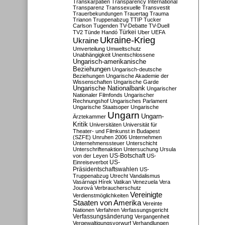
Transkarpatien
Transparency International
Transparenz
Transsexuelle
Transvestit
Trauerbekundungen
Trauertag
Trauma
Trianon
Truppenabzug
TTIP
Tucker
Carlson
Tugenden
TV-Debatte
TV-Duell
Türkei
TV2
Tünde Handó
Uber
UEFA
Ukraine-Krieg
Ukraine
Umverteilung
Umweltschutz
Unabhängigkeit
Unentschlossene
Ungarisch-amerikanische
Beziehungen
Ungarisch-deutsche
Beziehungen
Ungarische Akademie der
Wissenschaften
Ungarische Garde
Ungarische Nationalbank
Ungarischer
Nationaler Filmfonds
Ungarischer
Rechnungshof
Ungarisches Parlament
Ungarische Staatsoper
Ungarische
Ungarn
Ungarn-
Ärztekammer
Kritik
Universitäten
Universität für
Theater- und Filmkunst in Budapest
(SZFE)
Unruhen 2006
Unternehmen
Unternehmenssteuer
Unterschicht
Unterschriftenaktion
Untersuchung
Ursula
US-Botschaft
von der Leyen
US-
US-
Einreiseverbot
Präsidentschaftswahlen
US-
Truppenabzug
Utrecht
Vandalismus
Vasárnapi Hírek
Vatikan
Venezuela
Vera
Jourová
Verbraucherschutz
Vereinigte
Verdienstmöglichkeiten
Staaten von Amerika
Vereinte
Nationen
Verfahren
Verfassungsgericht
Verfassungsänderung
Vergangenheit
Vergewaltigungsvorwurf
Verhandlungen