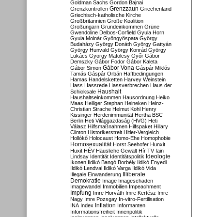
Goldman Sachs
Gordon Bajnai
Grenzzaun
Grenzkontrollen
Griechenland
Griechisch-katholische Kirche
Großbritannien
Große Koalition
Großungarn
Grundeinkommen
Grüne
Gwendoline Delbos-Corfield
Gyula Horn
Gyula Molnár
Gyöngyöspata
György
Budaházy
György Donáth
György Gattyán
György Hunvald
György Konrád
György
Lukács
György Matolcsy
Győr
Gábor
Demszky
Gábor Fodor
Gábor Kaleta
Gábor Vona
Gábor Simon
Gáspár Miklós
Tamás
Gáspár Orbán
Haftbedingungen
Hamas
Handelsketten
Harvey Weinstein
Hass
Hassrede
Hassverbrechen
Haus der
Haushalt
Schicksale
Haushaltseinkommen
Hausordnung
Heiko
Maas
Heiliger Stephan
Heineken
Heinz-
Christian Strache
Helmut Kohl
Henry
Kissinger
Herdenimmunität
Hertha BSC
Berlin
Heti Világgazdaság (HVG)
Heti
Válasz
Hilfsmaßnahmen
Hilfspaket
Hillary
Clinton
Historikerstreit
Hitler-Vergleich
Hollókő
Holocaust
Homo-Ehe
Homophobie
Homosexualität
Horst Seehofer
Hunxit
Huxit
HÉV
Häusliche Gewalt
Hír TV
Iain
Lindsay
Identität
Identitätspolitik
Ideologie
Ikonen
Ildikó Bangó Borbély
Ildikó Enyedi
Ildikó Lendvai
Ildikó Varga
Ildikó Vida
Illiberale
Illegale Einwanderung
Demokratie
Image
Imageschaden
Imagewandel
Immobilien
Impeachment
Impfung
Imre Horváth
Imre Kertész
Imre
Nagy
Imre Pozsgay
In-vitro-Fertilisation
Inflation
INA
Index
Informanten
Informationsfreiheit
Innenpolitik