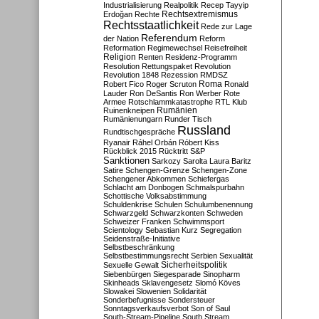
Industrialisierung
Realpolitik
Recep Tayyip
Rechtsextremismus
Erdoğan
Rechte
Rechtsstaatlichkeit
Rede zur Lage
Referendum
der Nation
Reform
Reformation
Regimewechsel
Reisefreiheit
Religion
Renten
Residenz-Programm
Resolution
Rettungspaket
Revolution
Revolution 1848
Rezession
RMDSZ
Roma
Robert Fico
Roger Scruton
Ronald
Lauder
Ron DeSantis
Ron Werber
Rote
Armee
Rotschlammkatastrophe
RTL Klub
Ruinenkneipen
Rumänien
Rumänienungarn
Runder Tisch
Russland
Rundtischgespräche
Ryanair
Ráhel Orbán
Róbert Kiss
Rückblick 2015
Rücktritt
S&P
Sanktionen
Sarkozy
Sarolta Laura Baritz
Satire
Schengen-Grenze
Schengen-Zone
Schengener Abkommen
Schiefergas
Schlacht am Donbogen
Schmalspurbahn
Schottische Volksabstimmung
Schuldenkrise
Schulen
Schulumbenennung
Schwarzgeld
Schwarzkonten
Schweden
Schweizer Franken
Schwimmsport
Scientology
Sebastian Kurz
Segregation
Seidenstraße-Initiative
Selbstbeschränkung
Selbstbestimmungsrecht
Serbien
Sexualität
Sicherheitspolitik
Sexuelle Gewalt
Siebenbürgen
Siegesparade
Sinopharm
Skinheads
Sklavengesetz
Slomó Köves
Slowakei
Slowenien
Solidarität
Sonderbefugnisse
Sondersteuer
Sonntagsverkaufsverbot
Son of Saul
South-Stream-Pipeline
South Stream