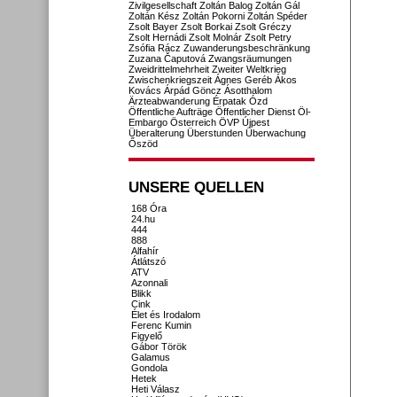
Zivilgesellschaft
Zoltán Balog
Zoltán Gál
Zoltán Kész
Zoltán Pokorni
Zoltán Spéder
Zsolt Bayer
Zsolt Borkai
Zsolt Gréczy
Zsolt Hernádi
Zsolt Molnár
Zsolt Petry
Zsófia Rácz
Zuwanderungsbeschränkung
Zuzana Čaputová
Zwangsräumungen
Zweidrittelmehrheit
Zweiter Weltkrieg
Zwischenkriegszeit
Ágnes Geréb
Ákos
Kovács
Árpád Göncz
Ásotthalom
Ärzteabwanderung
Érpatak
Ózd
Öffentliche Aufträge
Öffentlicher Dienst
Öl-
Embargo
Österreich
ÖVP
Újpest
Überalterung
Überstunden
Überwachung
Őszöd
UNSERE QUELLEN
168 Óra
24.hu
444
888
Alfahír
Átlátszó
ATV
Azonnali
Blikk
Cink
Élet és Irodalom
Ferenc Kumin
Figyelő
Gábor Török
Galamus
Gondola
Hetek
Heti Válasz