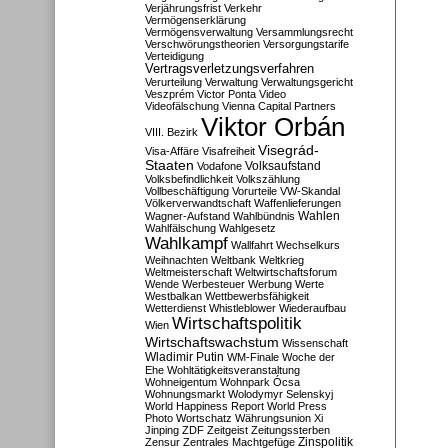
Verjährungsfrist
Verkehr
Vermögenserklärung
Vermögensverwaltung
Versammlungsrecht
Verschwörungstheorien
Versorgungstarife
Verteidigung
Vertragsverletzungsverfahren
Verurteilung
Verwaltung
Verwaltungsgericht
Veszprém
Victor Ponta
Video
Videofälschung
Vienna Capital Partners
Viktor Orbán
VIII. Bezirk
Visegrád-
Visa-Affäre
Visafreiheit
Staaten
Vodafone
Volksaufstand
Volksbefindlichkeit
Volkszählung
Vollbeschäftigung
Vorurteile
VW-Skandal
Völkerverwandtschaft
Waffenlieferungen
Wahlen
Wagner-Aufstand
Wahlbündnis
Wahlfälschung
Wahlgesetz
Wahlkampf
Wallfahrt
Wechselkurs
Weihnachten
Weltbank
Weltkrieg
Weltmeisterschaft
Weltwirtschaftsforum
Wende
Werbesteuer
Werbung
Werte
Westbalkan
Wettbewerbsfähigkeit
Wetterdienst
Whistleblower
Wiederaufbau
Wirtschaftspolitik
Wien
Wirtschaftswachstum
Wissenschaft
Wladimir Putin
WM-Finale
Woche der
Ehe
Wohltätigkeitsveranstaltung
Wohneigentum
Wohnpark Ócsa
Wohnungsmarkt
Wolodymyr Selenskyj
World Happiness Report
World Press
Photo
Wortschatz
Währungsunion
Xi
Jinping
ZDF
Zeitgeist
Zeitungssterben
Zensur
Zentrales Machtgefüge
Zinspolitik