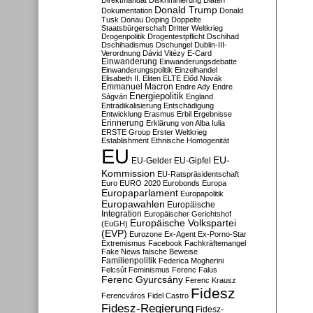
Direktmandat
Diskriminierung
Diäten
Donald Trump
Dokumentation
Donald
Tusk
Donau
Doping
Doppelte
Staatsbürgerschaft
Dritter Weltkrieg
Drogenpolitik
Drogentestpflicht
Dschihad
Dschihadismus
Dschungel
Dublin-III-
Verordnung
Dávid Vitézy
E-Card
Einwanderung
Einwanderungsdebatte
Einwanderungspolitik
Einzelhandel
Elisabeth II.
Eliten
ELTE
Előd Novák
Emmanuel Macron
Endre Ady
Endre
Energiepolitik
Ságvári
England
Entradikalisierung
Entschädigung
Entwicklung
Erasmus
Erbil
Ergebnisse
Erinnerung
Erklärung von Alba Iulia
ERSTE Group
Erster Weltkrieg
Establishment
Ethnische Homogenität
EU
EU-
EU-Gelder
EU-Gipfel
Kommission
EU-Ratspräsidentschaft
Euro
EURO 2020
Eurobonds
Europa
Europaparlament
Europapolitik
Europawahlen
Europäische
Integration
Europäischer Gerichtshof
Europäische Volkspartei
(EuGH)
(EVP)
Eurozone
Ex-Agent
Ex-Porno-Star
Extremismus
Facebook
Fachkräftemangel
Fake News
falsche Beweise
Familienpolitik
Federica Mogherini
Felcsút
Feminismus
Ferenc Falus
Ferenc Gyurcsány
Ferenc Krausz
Fidesz
Ferencváros
Fidel Castro
Fidesz-Regierung
Fidesz-