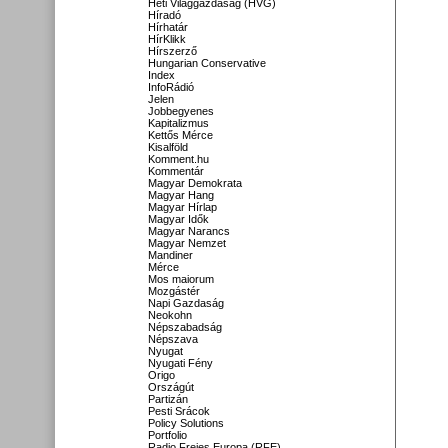
Heti Világgazdaság (HVG)
Híradó
Hírhatár
HírKlikk
Hírszerző
Hungarian Conservative
Index
InfoRádió
Jelen
Jobbegyenes
Kapitalizmus
Kettős Mérce
Kisalföld
Komment.hu
Kommentár
Magyar Demokrata
Magyar Hang
Magyar Hírlap
Magyar Idők
Magyar Narancs
Magyar Nemzet
Mandiner
Mérce
Mos maiorum
Mozgástér
Napi Gazdaság
Neokohn
Népszabadság
Népszava
Nyugat
Nyugati Fény
Origo
Országút
Partizán
Pesti Srácok
Policy Solutions
Portfolio
Radio Freies Europa (RFE)