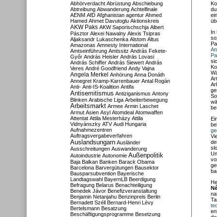
Abhörverdacht
Abrüstung
Abschiebung
Ko
Abtreibung
Abwanderung
Achtelfinale
du
AENM
AfD
Afghanistan
agentur
Ahmed
ei
Hamed
Ahmet Davutoglu
Aktionskreis
üb
AKW Paks
AKW Saporischschja
Albert
In
Pásztor
Alexei Nawalny
Alexis Tsipras
so
Aljaksandr Lukaschenka
Alstom
Altus
Pa
Amazonas
Amnesty International
An
Amtseinführung
Amtssitz
András Fekete-
Pa
Győr
András Heisler
András Lovasi
si
András Schiffer
András Siewert
András
Ko
Veres
André Goodfriend
Andy Vajna
Wä
Angela Merkel
Anhörung
Anna Donáth
Ar
Annegret Kramp-Karrenbauer
Antal Rogán
Ar
Anti-
Anti-IS-Koalition
Antifa
ge
Antisemitismus
Antiziganismus
Antony
So
Blinken
Arabische Liga
Arbeiterbewegung
wä
Arbeitsmarkt
Armee
Armin Laschet
be
Armut
Asien
Asyl
Atomdeal
Atomwaffen
Attentat
Attila Mesterházy
Attila
Ei
Vidnyánszky
ATV
Audi Hungaria
be
Aufnahmezentren
ge
Auftragsvergabeverfahren
Vi
Auslandsungarn
de
Ausländer
sl
Ausschreitungen
Auswanderung
Un
Außenpolitik
Autoindustrie
Autonomie
vo
Baja
Balkan
Banken
Barack Obama
ge
Barcelona
Barvergütungen
Bausektor
ba
Bausparsubvention
Bayerische
Landtagswahl
BayernLB
Beerdigung
He
Befragung
Belarus
Benachteiligung
Né
Benedek Jávor
Benefizveranstaltung
na
Benjamin Netanjahu
Benzinpreis
Berlin
Ta
Bernadett Széll
Bernard-Henri Lévy
te
Bertelsmann
Besatzung
en
Beschäftigungsprogramme
Besetzung