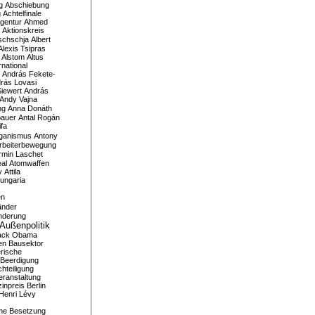
g
Abschiebung
g
Achtelfinale
gentur
Ahmed
Aktionskreis
schschja
Albert
Alexis Tsipras
Alstom
Altus
national
András Fekete-
rás Lovasi
iewert
András
Andy Vajna
ng
Anna Donáth
bauer
Antal Rogán
ifa
iganismus
Antony
rbeiterbewegung
rmin Laschet
al
Atomwaffen
y
Attila
ungaria
en
änder
nderung
Außenpolitik
ack Obama
en
Bausektor
rische
Beerdigung
hteiligung
eranstaltung
inpreis
Berlin
Henri Lévy
me
Besetzung