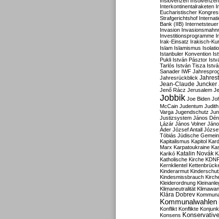
Inslovenzen
Insolvenzen
Interkontinentalraketen
I
Eucharistischer Kongres
Strafgerichtshof
Internat
Bank (IIB)
Internetsteuer
Invasion
Invasionsmahn
Investitionsprogramme
I
Irak-Einsatz
Irakisch-Ku
Islam
Islamismus
Isolat
Istanbuler Konvention
Is
Pukli
István Pásztor
Ist
Tarlós
István Tisza
Istv
Sanader
IWF
Jahrespro
Jahres
Jahresrückblick
Jean-Claude Juncker
Jenő Rácz
Jerusalem
Je
Jobbik
Joe Biden
Jo
McCain
Judentum
Judith
Varga
Jugendschutz
Jun
Justizsystem
János Dén
Lázár
János Volner
Jáno
Áder
József Antall
József
Tóbiás
Jüdische Gemei
Kapitalismus
Kapitol
Kard
Marx
Karpatoukraine
Ka
Katalin Novák
Karikó
K
Katholische Kirche
KDN
Kernklientel
Kettenbrück
Kinderarmut
Kinderschu
Kindesmissbrauch
Kirch
Kleiderordnung
Kleinanle
Klimaneutralität
Klimawan
Klára Dobrev
Kommunal
Kommunalwahlen
Konflikt
Konflikte
Konjunk
Konservativ
Konsens