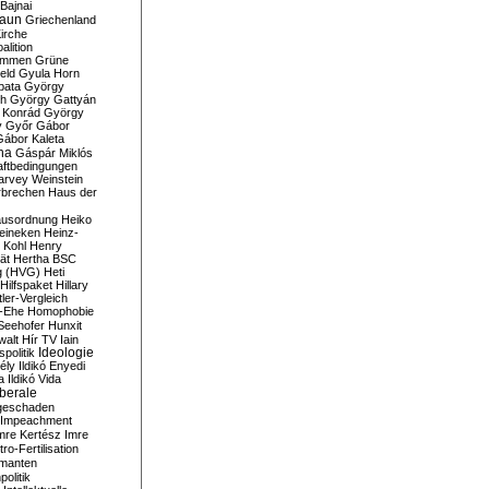
Bajnai
aun
Griechenland
irche
lition
ommen
Grüne
eld
Gyula Horn
pata
György
th
György Gattyán
 Konrád
György
y
Győr
Gábor
Gábor Kaleta
na
Gáspár Miklós
ftbedingungen
arvey Weinstein
brechen
Haus der
usordnung
Heiko
eineken
Heinz-
 Kohl
Henry
ät
Hertha BSC
g (HVG)
Heti
Hilfspaket
Hillary
tler-Vergleich
-Ehe
Homophobie
Seehofer
Hunxit
walt
Hír TV
Iain
spolitik
Ideologie
ély
Ildikó Enyedi
a
Ildikó Vida
liberale
geschaden
Impeachment
mre Kertész
Imre
itro-Fertilisation
rmanten
politik