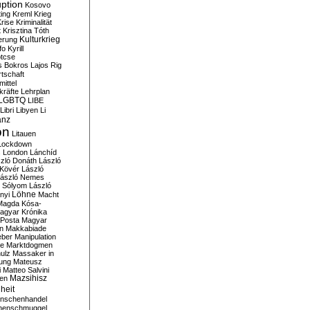
ption
Kosovo
ting
Kreml
Krieg
rise
Kriminalität
t
Krisztina Tóth
Kulturkrieg
erung
fo
Kyrill
tcse
s Bokros
Lajos Rig
tschaft
ittel
kräfte
Lehrplan
LGBTQ
LIBE
Libri
Libyen
Li
anz
on
Litauen
Lockdown
s
London
Lánchíd
zló Donáth
László
 Kövér
László
ászló Nemes
ó Sólyom
László
Löhne
nyi
Macht
Magda Kósa-
agyar Krónika
Posta
Magyar
n
Makkabiade
eber
Manipulation
te
Marktdogmen
ulz
Massaker in
ung
Mateusz
i
Matteo Salvini
en
Mazsihisz
heit
nschenhandel
henschmuggel