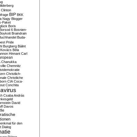
ug
ilderberg
l Clinton
BIP
frage
BKK
ka Nagy
Blogger
s-Paket
glück
Boris
Borsod 6
Bosnien-
Boykott
Braindrain
Buchhandel
Buda-
est Pride
hl
Burgberg
Bálint
 Kovács
Béla
nnon Hinnant
Carl
uropean
A
Chanukka
ville
Chemnitz
istdemokratie
Kern
Christlich-
onale
Christliche
born
CIA
Coca-
out
Conchita
avirus
sh
Csaba András
nkesgeld
rnstein
David
ff
Davos
fie
atische
tionen
enkmal für den
t
Dialog
atie