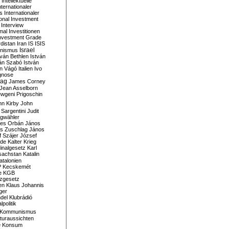
Intellektuelle
nternationaler
s
Internationaler
ional Investment
Interview
mal
Investitionen
nvestment Grade
rdistan
Iran
IS
ISIS
Israel
ionismus
tván Bethlen
István
ván Szabó
István
án Vágó
Italien
Ivo
gnose
tag
James Corney
Jean Asselborn
wgeni Prigoschin
hn Kirby
John
 Sargentini
Judit
gwähler
es Orbán
János
s Zuschlag
János
 Szájer
József
nde
Kalter Krieg
inalgesetz
Karl
sachstan
Katalin
atalonien
P
Kecskemét
e
KGB
tzgesetz
en
Klaus Johannis
ger
del
Klubrádió
politik
Kommunismus
turaussichten
e
Konsum