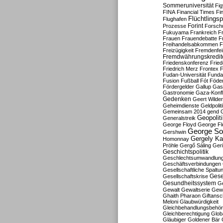
Sommeruniversität
Fig
FINA
Financial Times
Fi
Flüchtlingsp
Flughafen
Forint
Prozesse
Forsch
Fukuyama
Frankreich
F
Frauen
Frauendebatte
F
Freihandelsabkommen
F
Freizügigkeit
Fremdenfein
Fremdwährungskredit
Friedenskonferenz
Frie
Friedrich Merz
Frontex
F
Fudan-Universität
Funda
Fusion
Fußball
Fót
Föder
Fördergelder
Gallup
Gast
Gastronomie
Gaza-Konfl
Gedenken
Geert Wilde
Geheimdienste
Geldpolit
Gemeinsam 2014
gend
Geopolit
Generalstreik
George Floyd
George Fl
George So
Gershwin
Gergely K
Homonnay
Pröhle
Gergő Sáling
Geri
Geschichtspolitik
Geschlechtsumwandlun
Geschäftsverbindungen
Gesellschaftliche Spaltu
Gese
Gesellschaftskrise
Gesundheitssystem
Ge
Gewalt
Gewaltserie
Gew
Ghaith Pharaon
Giftansc
Meloni
Glaubwürdigkeit
Gleichbehandlungsbehö
Gleichberechtigung
Glob
Gläubiger
Goldener Bär