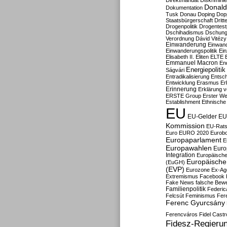
Direktmandat
Diskrimini
Donald
Dokumentation
Tusk
Donau
Doping
Dop
Staatsbürgerschaft
Dritt
Drogenpolitik
Drogentestp
Dschihadismus
Dschung
Verordnung
Dávid Vitézy
Einwanderung
Einwan
Einwanderungspolitik
Ein
Elisabeth II.
Eliten
ELTE
Emmanuel Macron
En
Energiepolitik
Ságvári
Entradikalisierung
Entsc
Entwicklung
Erasmus
Erb
Erinnerung
Erklärung vo
ERSTE Group
Erster We
Establishment
Ethnische
EU
EU-Gelder
EU
Kommission
EU-Rats
Euro
EURO 2020
Eurob
Europaparlament
E
Europawahlen
Euro
Integration
Europäische
Europäische 
(EuGH)
(EVP)
Eurozone
Ex-Ag
Extremismus
Facebook
Fake News
falsche Bew
Familienpolitik
Federic
Felcsút
Feminismus
Fer
Ferenc Gyurcsány
Ferencváros
Fidel Castr
Fidesz-Regieru