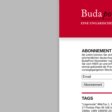
ABONNEMENT
Ab sofort können Sie sic
wöchentlichen deutschs
BudaPost-Newsletter reg
Sie sich HIER an und erh
einmal gebündelt die Pre
vorangegangenen Woch
TAGS
"Lügenrede"
#MeToo
1. 
17-Punkte-Plan
99
168 ó
1968er
1989
1989/90
20