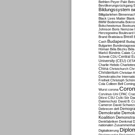
Bethlen-Peyer-Pakt
Betr
Bevölkerungsrückgang
B
Bildungssystem
Bil
Billigdarlehen
Binnennach
Black Lives Matter
Blan
BMW
Bodenmafia
Bokro
Bolschewismus
Bootsun
Johnson
Boris Nemzow
Herzegowina
Boulevard
Brexit
Brand
Bratislava
Budapest
Cash
Budap
Bulgarien
Bundestagswa
Hóman
Béla Biszku
Béla
Markó
Bündnis
Calais
Ca
Central E
Schmitt
CDU
University (CEU)
CET
Charlie Hebdo
Charlottes
China
Christchurch
Chr
Christentum
Christian 
Demokratische Internati
Freiheit
Christoph Schön
Cola
Colleen Bell
Coming
Coron
Wurst
corona
Corvinus-Uni
CPAC
Cra
Dézsi
CSU
Csíki Sör
Da
Datenschutz
David B. Co
Cameron
David Schwezo
Demogra
Debrecen
defi
Demokratie
Demokr
Koalition
Demonstra
Denkfabriken
Denkmal
D
nationalen Zusammenhal
Diplom
Digitalisierung