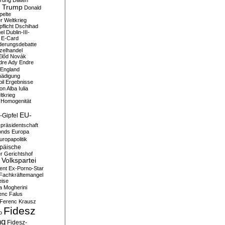
erung
Diäten
 Trump
Donald
pelte
er Weltkrieg
flicht
Dschihad
el
Dublin-III-
E-Card
derungsdebatte
zelhandel
Előd Novák
dre Ady
Endre
England
hädigung
il
Ergebnisse
n Alba Iulia
ltkrieg
 Homogenität
EU-
-Gipfel
präsidentschaft
onds
Europa
uropapolitik
päische
r Gerichtshof
Volkspartei
ent
Ex-Porno-Star
Fachkräftemangel
eise
a Mogherini
enc Falus
Ferenc Krausz
Fidesz
o
ng
Fidesz-