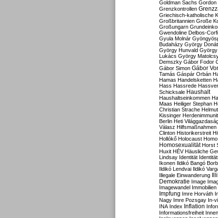
Goldman Sachs
Gordon 
Grenzz
Grenzkontrollen
Griechisch-katholische K
Großbritannien
Große Koa
Großungarn
Grundeink
Gwendoline Delbos-Corfi
Gyula Molnár
Gyöngyös
Budaházy
György Doná
György Hunvald
György
Lukács
György Matolcs
Demszky
Gábor Fodor
Gábor Vo
Gábor Simon
Tamás
Gáspár Orbán
Ha
Hamas
Handelsketten
H
Hass
Hassrede
Hassver
Haushalt
Schicksale
Haushaltseinkommen
Ha
Maas
Heiliger Stephan
H
Christian Strache
Helmut
Kissinger
Herdenimmunit
Berlin
Heti Világgazdasá
Válasz
Hilfsmaßnahmen
Clinton
Historikerstreit
Hi
Hollókő
Holocaust
Homo
Homosexualität
Horst 
Huxit
HÉV
Häusliche Ge
Lindsay
Identität
Identität
Ikonen
Ildikó Bangó Borb
Ildikó Lendvai
Ildikó Varg
Il
Illegale Einwanderung
Demokratie
Image
Ima
Imagewandel
Immobilien
Impfung
Imre Horváth
I
Nagy
Imre Pozsgay
In-v
Inflation
INA
Index
Info
Informationsfreiheit
Innen