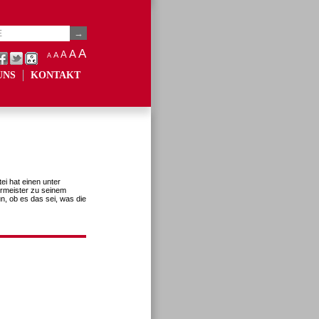
A
A
A
A
A
UNS
KONTAKT
ei hat einen unter
rmeister zu seinem
n, ob es das sei, was die