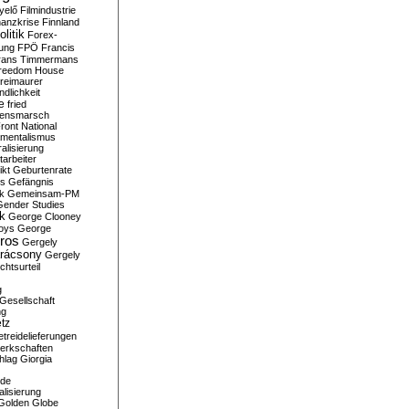
yelő
Filmindustrie
nanzkrise
Finnland
olitik
Forex-
ung
FPÖ
Francis
rans Timmermans
reedom House
reimaurer
dlichkeit
e
fried
densmarsch
ront National
mentalismus
alisierung
arbeiter
ikt
Geburtenrate
rs
Gefängnis
ik
Gemeinsam-PM
Gender Studies
ik
George Clooney
oys
George
ros
Gergely
arácsony
Gergely
chtsurteil
g
Gesellschaft
ng
tz
treidelieferungen
erkschaften
hlag
Giorgia
rde
alisierung
Golden Globe