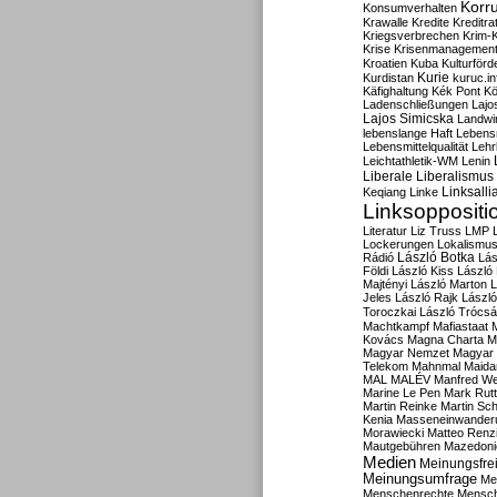
Korru
Konsumverhalten
Krawalle
Kredite
Kreditra
Kriegsverbrechen
Krim-K
Krise
Krisenmanagemen
Kroatien
Kuba
Kulturförd
Kurdistan
Kurie
kuruc.in
Käfighaltung
Kék Pont
Kö
Ladenschließungen
Lajo
Lajos Simicska
Landwir
lebenslange Haft
Lebensm
Lebensmittelqualität
Lehr
Leichtathletik-WM
Lenin
Liberale
Liberalismus
Linksalli
Keqiang
Linke
Linksoppositi
Literatur
Liz Truss
LMP
Lockerungen
Lokalismu
Rádió
László Botka
Lás
Földi
László Kiss
László
Majtényi
László Marton
L
Jeles
László Rajk
Lászl
Toroczkai
László Trócsá
Machtkampf
Mafiastaat
Kovács
Magna Charta
M
Magyar Nemzet
Magyar 
Telekom
Mahnmal
Maida
MAL
MALÉV
Manfred W
Marine Le Pen
Mark Rut
Martin Reinke
Martin Sch
Kenia
Masseneinwander
Morawiecki
Matteo Renz
Mautgebühren
Mazedoni
Medien
Meinungsfrei
Meinungsumfrage
Me
Menschenrechte
Mensc