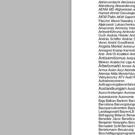
Abhörverdacht
Abrüstun
Abtreibung
Abwanderun
AENM
AfD
Afghanistan
a
Hamed
Ahmet Davutoglu
AKW Paks
AKW Sapori
Pásztor
Alexei Nawalny
Aljaksandr Lukaschenka
Amazonas
Amnesty Inter
Amtseinführung
Amtssitz
Győr
András Heisler
And
András Schiffer
András S
Veres
André Goodfriend
Angela Merkel
Anhöru
Annegret Kramp-Karren
Anti-
Anti-IS-Koalition
Ant
Antisemitismus
Antiz
Blinken
Arabische Liga
A
Arbeitsmarkt
Armee
A
Armut
Asien
Asyl
Atomde
Attentat
Attila Mesterház
Vidnyánszky
ATV
Audi H
Aufnahmezentren
Auftragsvergabeverfahr
Auslandsungarn
Ausl
Ausschreitungen
Auswa
Autoindustrie
Autonomie
Baja
Balkan
Banken
Bar
Barcelona
Barvergütung
Bausparsubvention
Baye
Landtagswahl
BayernLB
Befragung
Belarus
Benac
Benedek Jávor
Benefizv
Benjamin Netanjahu
Benz
Bernadett Széll
Bernard-
Bertelsmann
Besatzung
Beschäftigungsprogram