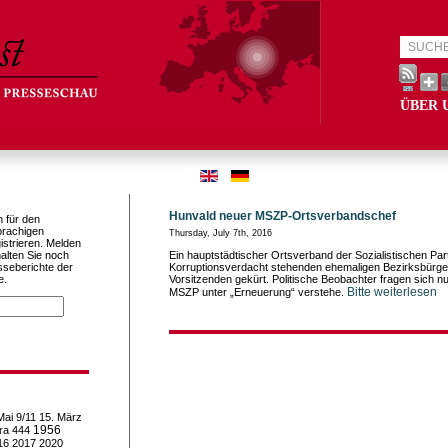
ÜBER 
Hunvald neuer MSZP-Ortsverbandschef
h für den
prachigen
Thursday, July 7th, 2016
istrieren. Melden
alten Sie noch
Ein hauptstädtischer Ortsverband der Sozialistischen Part
sseberichte der
Korruptionsverdacht stehenden ehemaligen Bezirksbürge
e.
Vorsitzenden gekürt. Politische Beobachter fragen sich nu
Bitte weiterlesen
MSZP unter „Erneuerung“ verstehe.
Mai
9/11
15. März
1956
ra
444
16
2017
2020