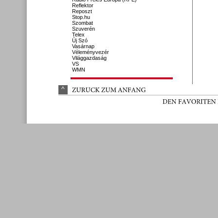
Reflektor
Reposzt
Stop.hu
Szombat
Szuverén
Telex
Új Szó
Vasárnap
Véleményvezér
Világgazdaság
VS
WMN
^
ZURÜ
CK 
ZUM 
ANFANG
DEN 
FAVORITEN 