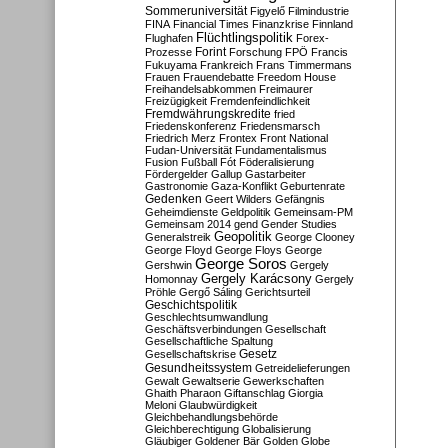
Sommeruniversität
Figyelő
Filmindustrie
FINA
Financial Times
Finanzkrise
Finnland
Flüchtlingspolitik
Flughafen
Forex-
Forint
Prozesse
Forschung
FPÖ
Francis
Fukuyama
Frankreich
Frans Timmermans
Frauen
Frauendebatte
Freedom House
Freihandelsabkommen
Freimaurer
Freizügigkeit
Fremdenfeindlichkeit
Fremdwährungskredite
fried
Friedenskonferenz
Friedensmarsch
Friedrich Merz
Frontex
Front National
Fudan-Universität
Fundamentalismus
Fusion
Fußball
Fót
Föderalisierung
Fördergelder
Gallup
Gastarbeiter
Gastronomie
Gaza-Konflikt
Geburtenrate
Gedenken
Geert Wilders
Gefängnis
Geheimdienste
Geldpolitik
Gemeinsam-PM
Gemeinsam 2014
gend
Gender Studies
Geopolitik
Generalstreik
George Clooney
George Floyd
George Floys
George
George Soros
Gershwin
Gergely
Gergely Karácsony
Homonnay
Gergely
Pröhle
Gergő Sáling
Gerichtsurteil
Geschichtspolitik
Geschlechtsumwandlung
Geschäftsverbindungen
Gesellschaft
Gesellschaftliche Spaltung
Gesetz
Gesellschaftskrise
Gesundheitssystem
Getreidelieferungen
Gewalt
Gewaltserie
Gewerkschaften
Ghaith Pharaon
Giftanschlag
Giorgia
Meloni
Glaubwürdigkeit
Gleichbehandlungsbehörde
Gleichberechtigung
Globalisierung
Gläubiger
Goldener Bär
Golden Globe