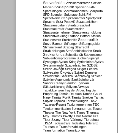
Souveränität
Sozialdemokraten
Soziale
Sozialpolitik
Medien
Spanien
SPAR
Spareinlagen
Sparmaßnahmen
Sparpolitik
SPD
Spenden
Spionage
Spirit FM
Spitzelvorwürfe
Spitzenämter
Sportpolitik
Sprache
Srđa Popović
Staatsanleihen
Staatsausgaben
Staatspräsident
Staatssekretär
Staatsstreich
Staatsunternehmen
Staatsverschuldung
Stadtentwicklung
Stafano Bottoni
Station
Steuerpolitik
Statuenstreit
Sterbehilfe
Steve Bannon
Stiftungen
Stiftungsgelder
Stimmenkauf
Strabag
Strafrecht
Strafzahlungen
Straßenblockaden
Streik
Strukturfonds
Subsidiarität
Subventionen
Subventionsprogramm
Suchoi Superjet
Synagoge
Syrien-Krieg
Syrienkrise
Syriza
Systemwandel
Szabadság tér
SZDSZ
Szebb Jövőért
Szeged
Sziget-Festival
Szilveszter Ókovács
Szilárd Demeter
Szolidaritás
Szárszó
Századvég
Székler
Székler-Autonomie
Székésféhervár
Sándor Csányi
Sándor Egervári
Säkularisierung
Sólyom Airways
Tabaklizenzen
Tag der Arbeit
Tag der
Empörung
Tamás Deutsch
Tamás Gaudi-
Nagy
Tamás Portik
Tamás Sneider
Tamás
Sulyok
Tapolca
Tarifsenkungen
TASZ
Tavares-Report
Taxiunternehmen
TEK
Terrorismus
Telekommunikation
Tesco
Theater
The New York Times
Theresa
May
Thomas Piketty
Tibor Navracsics
Tibor Szanyi
Tibor Várkonyi
Tierschutz
TISZA
Todesstrafe
Todestag
Toleranz
Tourismus
Transferzahlungen
Transformation
Transitzonen