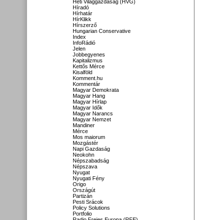
Heti Világgazdaság (HVG)
Híradó
Hírhatár
HírKlikk
Hírszerző
Hungarian Conservative
Index
InfoRádió
Jelen
Jobbegyenes
Kapitalizmus
Kettős Mérce
Kisalföld
Komment.hu
Kommentár
Magyar Demokrata
Magyar Hang
Magyar Hírlap
Magyar Idők
Magyar Narancs
Magyar Nemzet
Mandiner
Mérce
Mos maiorum
Mozgástér
Napi Gazdaság
Neokohn
Népszabadság
Népszava
Nyugat
Nyugati Fény
Origo
Országút
Partizán
Pesti Srácok
Policy Solutions
Portfolio
Radio Freies Europa (RFE)