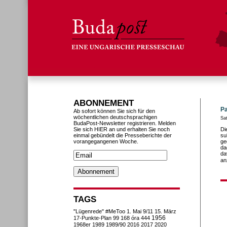
ABONNEMENT
Pa
Ab sofort können Sie sich für den
wöchentlichen deutschsprachigen
Sa
BudaPost-Newsletter registrieren. Melden
Sie sich HIER an und erhalten Sie noch
Di
einmal gebündelt die Presseberichte der
su
vorangegangenen Woche.
ge
da
da
an
TAGS
"Lügenrede"
#MeToo
1. Mai
9/11
15. März
1956
17-Punkte-Plan
99
168 óra
444
1968er
1989
1989/90
2016
2017
2020