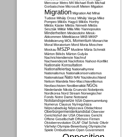
Mercosur
Metro M4
Michael Roth
Michail
Gorbatschow
Microsoft
Mieten
Migation
Migration
Migration Aid
Mihai
Tudose
Mihály Orosz
Mihály Varga
Mike
Pompeo
Miklós Hagyó
Miklós Horthy
Miklós Kásler
Miklós Németh
Miklós
Seszták
Militär
Milla
Milo Yiannopoulos
Minderheiten
Mindestlohn
Minsk-
Abkommen
Mittelklasse
MKB
MKKP
Momentum
Mobilisierung
MOL
Monarchie
Moral
Moratorium
Mord
Moria
Moschee
MSZP
Moskau
Muslime
Mária Schmidt
Márton Békés
Márton Gulyás
Nachrichtendienste
Nachruf
Nachwendezeit
Nacktfotos
Nahost-Konflikt
Nationale Konsultation
Nationalfeiertag
Nationalhymne
Nationalismus
Nationalkonservatismus
Nato
Nationalstaat
NAV
Nazideutschland
Nelson Mandela
Neo-Macchiavellismus
NGOs
Neofaschisten
Neoliberalität
Niederlande
Nikola Gruevski
Nobelpreis
Nordkorea
Nord Stream
Norwegischer
Fonds
Notre Dame
Notstand
Notstandsgesetze
NSA-Datensammlung
Numerus Clausus
Nyíregyháza
Népszabadság
Népszava
Obdachlose
Oberbürgermeisterkandidat
Oberster
Gerichtshof der USA
Oberstes Gericht
Offene Gesellschaft
Offshore-Firmen
Oktoberrevolution
OLAF
Olaf Scholz
Olivér
Várhelyi
Olympia-Bewerbung
Olympische
Spiele
Ombudsmann
Open Government
Opposition