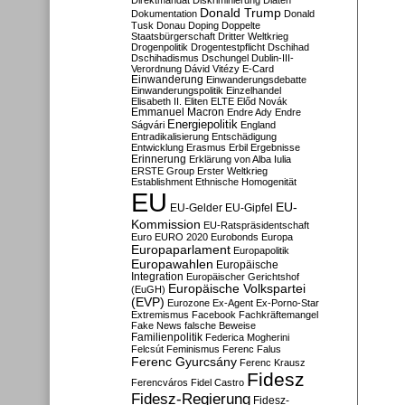
Direktmandat
Diskriminierung
Diäten
Donald Trump
Dokumentation
Donald
Tusk
Donau
Doping
Doppelte
Staatsbürgerschaft
Dritter Weltkrieg
Drogenpolitik
Drogentestpflicht
Dschihad
Dschihadismus
Dschungel
Dublin-III-
Verordnung
Dávid Vitézy
E-Card
Einwanderung
Einwanderungsdebatte
Einwanderungspolitik
Einzelhandel
Elisabeth II.
Eliten
ELTE
Előd Novák
Emmanuel Macron
Endre Ady
Endre
Energiepolitik
Ságvári
England
Entradikalisierung
Entschädigung
Entwicklung
Erasmus
Erbil
Ergebnisse
Erinnerung
Erklärung von Alba Iulia
ERSTE Group
Erster Weltkrieg
Establishment
Ethnische Homogenität
EU
EU-
EU-Gelder
EU-Gipfel
Kommission
EU-Ratspräsidentschaft
Euro
EURO 2020
Eurobonds
Europa
Europaparlament
Europapolitik
Europawahlen
Europäische
Integration
Europäischer Gerichtshof
Europäische Volkspartei
(EuGH)
(EVP)
Eurozone
Ex-Agent
Ex-Porno-Star
Extremismus
Facebook
Fachkräftemangel
Fake News
falsche Beweise
Familienpolitik
Federica Mogherini
Felcsút
Feminismus
Ferenc Falus
Ferenc Gyurcsány
Ferenc Krausz
Fidesz
Ferencváros
Fidel Castro
Fidesz-Regierung
Fidesz-