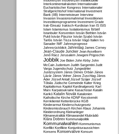
Inslovenzen
Insolvenzen
Intellektuelle
Interkontinentalraketen
Internationaler
Eucharistischer Kongress
Internationaler
Strafgerichtshof
International Investment
Bank (IIB)
Internetsteuer
Interview
Invasion
Invasionsmahnmal
Investitionen
Investitionsprogramme
Investment Grade
Irak-Einsatz
Irakisch-Kurdistan
Iran
IS
ISIS
Israel
Islam
Islamismus
Isolationismus
Istanbuler Konvention
István Bethlen
István
Pukli
István Pásztor
István Szabó
István
Tarlós
István Tisza
István Vágó
Italien
Ivo
Sanader
IWF
Jahresprognose
Jahrestag
Jahresrückblick
James Corney
Jean-Claude Juncker
Jean Asselborn
Jenő Rácz
Jerusalem
Jewgeni Prigoschin
Jobbik
Joe Biden
John Kirby
John
McCain
Judentum
Judith Sargentini
Judit
Varga
Jugendschutz
Jungwähler
Justizsystem
János Dénes Orbán
János
Lázár
János Volner
János Zuschlag
János
Áder
József Antall
József Szájer
József
Tóbiás
Jüdische Gemeinde
Kalter Krieg
Kapitalismus
Kapitol
Kardinalgesetz
Karl
Marx
Karpatoukraine
Kasachstan
Katalin
Katalin Novák
Karikó
Katalonien
Katholische Kirche
KDNP
Kecskemét
Kernklientel
Kettenbrücke
KGB
Kinderarmut
Kinderschutzgesetz
Kindesmissbrauch
Kirchen
Klaus Johannis
Kleiderordnung
Kleinanleger
Klimaneutralität
Klimawandel
Klubrádió
Klára Dobrev
Kommunalpolitik
Kommunalwahlen
Kommunismus
Konflikt
Konflikte
Konjunkturaussichten
Konservative
Konsens
Konsum