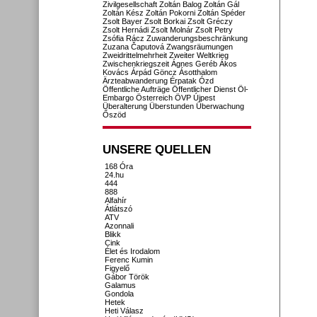
Zivilgesellschaft
Zoltán Balog
Zoltán Gál
Zoltán Kész
Zoltán Pokorni
Zoltán Spéder
Zsolt Bayer
Zsolt Borkai
Zsolt Gréczy
Zsolt Hernádi
Zsolt Molnár
Zsolt Petry
Zsófia Rácz
Zuwanderungsbeschränkung
Zuzana Čaputová
Zwangsräumungen
Zweidrittelmehrheit
Zweiter Weltkrieg
Zwischenkriegszeit
Ágnes Geréb
Ákos
Kovács
Árpád Göncz
Ásotthalom
Ärzteabwanderung
Érpatak
Ózd
Öffentliche Aufträge
Öffentlicher Dienst
Öl-
Embargo
Österreich
ÖVP
Újpest
Überalterung
Überstunden
Überwachung
Őszöd
UNSERE QUELLEN
168 Óra
24.hu
444
888
Alfahír
Átlátszó
ATV
Azonnali
Blikk
Cink
Élet és Irodalom
Ferenc Kumin
Figyelő
Gábor Török
Galamus
Gondola
Hetek
Heti Válasz