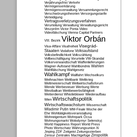
Verjährungsfrist
Verkehr
Vermögenserklärung
Vermögensverwaltung
Versammlungsrecht
Verschwörungstheorien
Versorgungstarife
Verteidigung
Vertragsverletzungsverfahren
Verurteilung
Verwaltung
Verwaltungsgericht
Veszprém
Victor Ponta
Video
Videofälschung
Vienna Capital Partners
Viktor Orbán
VIII. Bezirk
Visegrád-
Visa-Affäre
Visafreiheit
Staaten
Vodafone
Volksaufstand
Volksbefindlichkeit
Volkszählung
Vollbeschäftigung
Vorurteile
VW-Skandal
Völkerverwandtschaft
Waffenlieferungen
Wahlen
Wagner-Aufstand
Wahlbündnis
Wahlfälschung
Wahlgesetz
Wahlkampf
Wallfahrt
Wechselkurs
Weihnachten
Weltbank
Weltkrieg
Weltmeisterschaft
Weltwirtschaftsforum
Wende
Werbesteuer
Werbung
Werte
Westbalkan
Wettbewerbsfähigkeit
Wetterdienst
Whistleblower
Wiederaufbau
Wirtschaftspolitik
Wien
Wirtschaftswachstum
Wissenschaft
Wladimir Putin
WM-Finale
Woche der
Ehe
Wohltätigkeitsveranstaltung
Wohneigentum
Wohnpark Ócsa
Wohnungsmarkt
Wolodymyr Selenskyj
World Happiness Report
World Press
Photo
Wortschatz
Währungsunion
Xi
Jinping
ZDF
Zeitgeist
Zeitungssterben
Zensur
Zentrales Machtgefüge
Zinspolitik