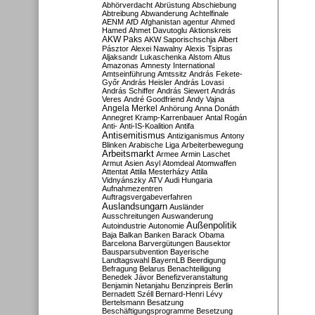
Abhörverdacht
Abrüstung
Abschiebung
Abtreibung
Abwanderung
Achtelfinale
AENM
AfD
Afghanistan
agentur
Ahmed
Hamed
Ahmet Davutoglu
Aktionskreis
AKW Paks
AKW Saporischschja
Albert
Pásztor
Alexei Nawalny
Alexis Tsipras
Aljaksandr Lukaschenka
Alstom
Altus
Amazonas
Amnesty International
Amtseinführung
Amtssitz
András Fekete-
Győr
András Heisler
András Lovasi
András Schiffer
András Siewert
András
Veres
André Goodfriend
Andy Vajna
Angela Merkel
Anhörung
Anna Donáth
Annegret Kramp-Karrenbauer
Antal Rogán
Anti-
Anti-IS-Koalition
Antifa
Antisemitismus
Antiziganismus
Antony
Blinken
Arabische Liga
Arbeiterbewegung
Arbeitsmarkt
Armee
Armin Laschet
Armut
Asien
Asyl
Atomdeal
Atomwaffen
Attentat
Attila Mesterházy
Attila
Vidnyánszky
ATV
Audi Hungaria
Aufnahmezentren
Auftragsvergabeverfahren
Auslandsungarn
Ausländer
Ausschreitungen
Auswanderung
Außenpolitik
Autoindustrie
Autonomie
Baja
Balkan
Banken
Barack Obama
Barcelona
Barvergütungen
Bausektor
Bausparsubvention
Bayerische
Landtagswahl
BayernLB
Beerdigung
Befragung
Belarus
Benachteiligung
Benedek Jávor
Benefizveranstaltung
Benjamin Netanjahu
Benzinpreis
Berlin
Bernadett Széll
Bernard-Henri Lévy
Bertelsmann
Besatzung
Beschäftigungsprogramme
Besetzung