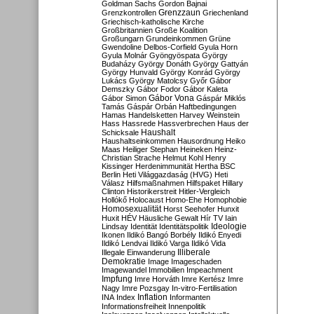
Goldman Sachs
Gordon Bajnai
Grenzzaun
Grenzkontrollen
Griechenland
Griechisch-katholische Kirche
Großbritannien
Große Koalition
Großungarn
Grundeinkommen
Grüne
Gwendoline Delbos-Corfield
Gyula Horn
Gyula Molnár
Gyöngyöspata
György
Budaházy
György Donáth
György Gattyán
György Hunvald
György Konrád
György
Lukács
György Matolcsy
Győr
Gábor
Demszky
Gábor Fodor
Gábor Kaleta
Gábor Vona
Gábor Simon
Gáspár Miklós
Tamás
Gáspár Orbán
Haftbedingungen
Hamas
Handelsketten
Harvey Weinstein
Hass
Hassrede
Hassverbrechen
Haus der
Haushalt
Schicksale
Haushaltseinkommen
Hausordnung
Heiko
Maas
Heiliger Stephan
Heineken
Heinz-
Christian Strache
Helmut Kohl
Henry
Kissinger
Herdenimmunität
Hertha BSC
Berlin
Heti Világgazdaság (HVG)
Heti
Válasz
Hilfsmaßnahmen
Hilfspaket
Hillary
Clinton
Historikerstreit
Hitler-Vergleich
Hollókő
Holocaust
Homo-Ehe
Homophobie
Homosexualität
Horst Seehofer
Hunxit
Huxit
HÉV
Häusliche Gewalt
Hír TV
Iain
Lindsay
Identität
Identitätspolitik
Ideologie
Ikonen
Ildikó Bangó Borbély
Ildikó Enyedi
Ildikó Lendvai
Ildikó Varga
Ildikó Vida
Illiberale
Illegale Einwanderung
Demokratie
Image
Imageschaden
Imagewandel
Immobilien
Impeachment
Impfung
Imre Horváth
Imre Kertész
Imre
Nagy
Imre Pozsgay
In-vitro-Fertilisation
Inflation
INA
Index
Informanten
Informationsfreiheit
Innenpolitik