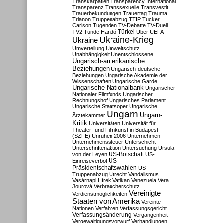
Transkarpatien
Transparency International
Transparenz
Transsexuelle
Transvestit
Trauerbekundungen
Trauertag
Trauma
Trianon
Truppenabzug
TTIP
Tucker
Carlson
Tugenden
TV-Debatte
TV-Duell
Türkei
TV2
Tünde Handó
Uber
UEFA
Ukraine-Krieg
Ukraine
Umverteilung
Umweltschutz
Unabhängigkeit
Unentschlossene
Ungarisch-amerikanische
Beziehungen
Ungarisch-deutsche
Beziehungen
Ungarische Akademie der
Wissenschaften
Ungarische Garde
Ungarische Nationalbank
Ungarischer
Nationaler Filmfonds
Ungarischer
Rechnungshof
Ungarisches Parlament
Ungarische Staatsoper
Ungarische
Ungarn
Ungarn-
Ärztekammer
Kritik
Universitäten
Universität für
Theater- und Filmkunst in Budapest
(SZFE)
Unruhen 2006
Unternehmen
Unternehmenssteuer
Unterschicht
Unterschriftenaktion
Untersuchung
Ursula
US-Botschaft
von der Leyen
US-
US-
Einreiseverbot
Präsidentschaftswahlen
US-
Truppenabzug
Utrecht
Vandalismus
Vasárnapi Hírek
Vatikan
Venezuela
Vera
Jourová
Verbraucherschutz
Vereinigte
Verdienstmöglichkeiten
Staaten von Amerika
Vereinte
Nationen
Verfahren
Verfassungsgericht
Verfassungsänderung
Vergangenheit
Vergewaltigungsvorwurf
Verhandlungen