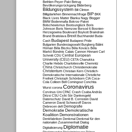
Bethlen-Peyer-Pakt
Betrug
Bevölkerungsrückgang
Bilderberg
Bildungssystem
Bill Clinton
BIP
Billigdarlehen
Binnennachfrage
BKK
Black Lives Matter
Blanka Nagy
Blogger
BMW
Bodenmafia
Bokros-Paket
Bolschewismus
Bootsunglück
Boris
Johnson
Boris Nemzow
Borsod 6
Bosnien-
Herzegowina
Boulevard
Boykott
Braindrain
Brexit
Brand
Bratislava
Buchhandel
Buda-
Budapest
Cash
Budapest Pride
Bulgarien
Bundestagswahl
Burgberg
Bálint
Hóman
Béla Biszku
Béla Kovács
Béla
Markó
Bündnis
Calais
Cannon Hinnant
Carl
Central European
Schmitt
CDU
University (CEU)
CETA
Chanukka
Charlie Hebdo
Charlottesville
Chemnitz
China
Christchurch
Christdemokratie
Christentum
Christian Kern
Christlich-
Demokratische Internationale
Christliche
Freiheit
Christoph Schönborn
CIA
Coca-
Cola
Colleen Bell
Comingout
Conchita
Coronavirus
Wurst
corona
Corvinus-Uni
CPAC
Crash
Csaba András
Dézsi
CSU
Csíki Sör
Dankesgeld
Datenschutz
David B. Cornstein
David
Cameron
David Schwezoff
Davos
Demografie
Debrecen
defi
Demokratie
Demokratische
Koalition
Demonstrationen
Denkfabriken
Denkmal
Denkmal für den
nationalen Zusammenhalt
Dialog
Diplomatie
Digitalisierung