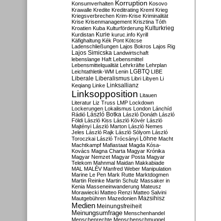
Korruption
Konsumverhalten
Kosovo
Krawalle
Kredite
Kreditrating
Kreml
Krieg
Kriegsverbrechen
Krim-Krise
Kriminalität
Krise
Krisenmanagement
Krisztina Tóth
Kulturkrieg
Kroatien
Kuba
Kulturförderung
Kurdistan
Kurie
kuruc.info
Kyrill
Käfighaltung
Kék Pont
Kötcse
Ladenschließungen
Lajos Bokros
Lajos Rig
Lajos Simicska
Landwirtschaft
lebenslange Haft
Lebensmittel
Lebensmittelqualität
Lehrkräfte
Lehrplan
LGBTQ
Leichtathletik-WM
Lenin
LIBE
Liberale
Liberalismus
Libri
Libyen
Li
Linksallianz
Keqiang
Linke
Linksopposition
Litauen
Literatur
Liz Truss
LMP
Lockdown
Lockerungen
Lokalismus
London
Lánchíd
Rádió
László Botka
László Donáth
László
Földi
László Kiss
László Kövér
László
Majtényi
László Marton
László Nemes
Jeles
László Rajk
László Sólyom
László
Löhne
Toroczkai
László Trócsányi
Macht
Machtkampf
Mafiastaat
Magda Kósa-
Kovács
Magna Charta
Magyar Krónika
Magyar Nemzet
Magyar Posta
Magyar
Telekom
Mahnmal
Maidan
Makkabiade
MAL
MALÉV
Manfred Weber
Manipulation
Marine Le Pen
Mark Rutte
Marktdogmen
Martin Reinke
Martin Schulz
Massaker in
Kenia
Masseneinwanderung
Mateusz
Morawiecki
Matteo Renzi
Matteo Salvini
Mautgebühren
Mazedonien
Mazsihisz
Medien
Meinungsfreiheit
Meinungsumfrage
Menschenhandel
Menschenrechte
Menschenschmuggel