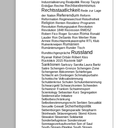
Industrialisierung
Realpolitik
Recep Tayyip
Rechtsextremismus
Erdoğan
Rechte
Rechtsstaatlichkeit
Rede zur Lage
Referendum
der Nation
Reform
Reformation
Regimewechsel
Reisefreiheit
Religion
Renten
Residenz-Programm
Resolution
Rettungspaket
Revolution
Revolution 1848
Rezession
RMDSZ
Roma
Robert Fico
Roger Scruton
Ronald
Lauder
Ron DeSantis
Ron Werber
Rote
Armee
Rotschlammkatastrophe
RTL Klub
Ruinenkneipen
Rumänien
Rumänienungarn
Runder Tisch
Russland
Rundtischgespräche
Ryanair
Ráhel Orbán
Róbert Kiss
Rückblick 2015
Rücktritt
S&P
Sanktionen
Sarkozy
Sarolta Laura Baritz
Satire
Schengen-Grenze
Schengen-Zone
Schengener Abkommen
Schiefergas
Schlacht am Donbogen
Schmalspurbahn
Schottische Volksabstimmung
Schuldenkrise
Schulen
Schulumbenennung
Schwarzgeld
Schwarzkonten
Schweden
Schweizer Franken
Schwimmsport
Scientology
Sebastian Kurz
Segregation
Seidenstraße-Initiative
Selbstbeschränkung
Selbstbestimmungsrecht
Serbien
Sexualität
Sicherheitspolitik
Sexuelle Gewalt
Siebenbürgen
Siegesparade
Sinopharm
Skinheads
Sklavengesetz
Slomó Köves
Slowakei
Slowenien
Solidarität
Sonderbefugnisse
Sondersteuer
Sonntagsverkaufsverbot
Son of Saul
South-Stream-Pipeline
South Stream