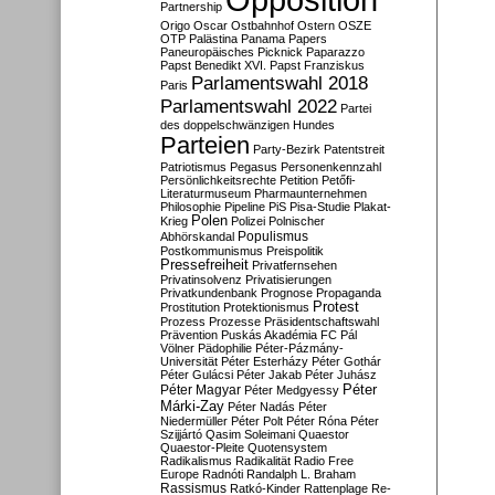
Partnership
Origo
Oscar
Ostbahnhof
Ostern
OSZE
OTP
Palästina
Panama Papers
Paneuropäisches Picknick
Paparazzo
Papst Benedikt XVI.
Papst Franziskus
Parlamentswahl 2018
Paris
Parlamentswahl 2022
Partei
des doppelschwänzigen Hundes
Parteien
Party-Bezirk
Patentstreit
Patriotismus
Pegasus
Personenkennzahl
Persönlichkeitsrechte
Petition
Petőfi-
Literaturmuseum
Pharmaunternehmen
Philosophie
Pipeline
PiS
Pisa-Studie
Plakat-
Polen
Krieg
Polizei
Polnischer
Populismus
Abhörskandal
Postkommunismus
Preispolitik
Pressefreiheit
Privatfernsehen
Privatinsolvenz
Privatisierungen
Privatkundenbank
Prognose
Propaganda
Protest
Prostitution
Protektionismus
Prozess
Prozesse
Präsidentschaftswahl
Prävention
Puskás Akadémia FC
Pál
Völner
Pädophilie
Péter-Pázmány-
Universität
Péter Esterházy
Péter Gothár
Péter Gulácsi
Péter Jakab
Péter Juhász
Péter
Péter Magyar
Péter Medgyessy
Márki-Zay
Péter Nadás
Péter
Niedermüller
Péter Polt
Péter Róna
Péter
Szijjártó
Qasim Soleimani
Quaestor
Quaestor-Pleite
Quotensystem
Radikalismus
Radikalität
Radio Free
Europe
Radnóti
Randalph L. Braham
Rassismus
Ratkó-Kinder
Rattenplage
Re-