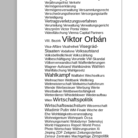
Verjährungsfrist
Verkehr
Vermögenserklärung
Vermögensverwaltung
Versammlungsrecht
Verschwörungstheorien
Versorgungstarife
Verteidigung
Vertragsverletzungsverfahren
Verurteilung
Verwaltung
Verwaltungsgericht
Veszprém
Victor Ponta
Video
Videofälschung
Vienna Capital Partners
Viktor Orbán
VIII. Bezirk
Visegrád-
Visa-Affäre
Visafreiheit
Staaten
Vodafone
Volksaufstand
Volksbefindlichkeit
Volkszählung
Vollbeschäftigung
Vorurteile
VW-Skandal
Völkerverwandtschaft
Waffenlieferungen
Wahlen
Wagner-Aufstand
Wahlbündnis
Wahlfälschung
Wahlgesetz
Wahlkampf
Wallfahrt
Wechselkurs
Weihnachten
Weltbank
Weltkrieg
Weltmeisterschaft
Weltwirtschaftsforum
Wende
Werbesteuer
Werbung
Werte
Westbalkan
Wettbewerbsfähigkeit
Wetterdienst
Whistleblower
Wiederaufbau
Wirtschaftspolitik
Wien
Wirtschaftswachstum
Wissenschaft
Wladimir Putin
WM-Finale
Woche der
Ehe
Wohltätigkeitsveranstaltung
Wohneigentum
Wohnpark Ócsa
Wohnungsmarkt
Wolodymyr Selenskyj
World Happiness Report
World Press
Photo
Wortschatz
Währungsunion
Xi
Jinping
ZDF
Zeitgeist
Zeitungssterben
Zensur
Zentrales Machtgefüge
Zinspolitik