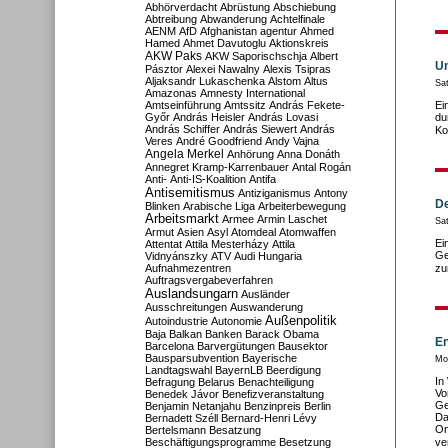
Abhörverdacht
Abrüstung
Abschiebung
Abtreibung
Abwanderung
Achtelfinale
AENM
AfD
Afghanistan
agentur
Ahmed
Hamed
Ahmet Davutoglu
Aktionskreis
AKW Paks
AKW Saporischschja
Albert
Un
Pásztor
Alexei Nawalny
Alexis Tsipras
Aljaksandr Lukaschenka
Alstom
Altus
Sa
Amazonas
Amnesty International
Amtseinführung
Amtssitz
András Fekete-
Ei
Győr
András Heisler
András Lovasi
du
András Schiffer
András Siewert
András
Ko
Veres
André Goodfriend
Andy Vajna
Angela Merkel
Anhörung
Anna Donáth
Annegret Kramp-Karrenbauer
Antal Rogán
Anti-
Anti-IS-Koalition
Antifa
Antisemitismus
Antiziganismus
Antony
De
Blinken
Arabische Liga
Arbeiterbewegung
Arbeitsmarkt
Armee
Armin Laschet
Sat
Armut
Asien
Asyl
Atomdeal
Atomwaffen
Ei
Attentat
Attila Mesterházy
Attila
Ge
Vidnyánszky
ATV
Audi Hungaria
Aufnahmezentren
zu
Auftragsvergabeverfahren
Auslandsungarn
Ausländer
Ausschreitungen
Auswanderung
Außenpolitik
Autoindustrie
Autonomie
Baja
Balkan
Banken
Barack Obama
En
Barcelona
Barvergütungen
Bausektor
Bausparsubvention
Bayerische
Mo
Landtagswahl
BayernLB
Beerdigung
In
Befragung
Belarus
Benachteiligung
Vo
Benedek Jávor
Benefizveranstaltung
Ge
Benjamin Netanjahu
Benzinpreis
Berlin
Da
Bernadett Széll
Bernard-Henri Lévy
On
Bertelsmann
Besatzung
Beschäftigungsprogramme
Besetzung
ve