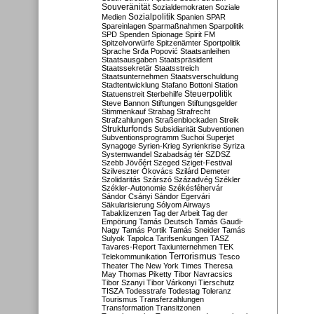
Souveränität
Sozialdemokraten
Soziale
Sozialpolitik
Medien
Spanien
SPAR
Spareinlagen
Sparmaßnahmen
Sparpolitik
SPD
Spenden
Spionage
Spirit FM
Spitzelvorwürfe
Spitzenämter
Sportpolitik
Sprache
Srđa Popović
Staatsanleihen
Staatsausgaben
Staatspräsident
Staatssekretär
Staatsstreich
Staatsunternehmen
Staatsverschuldung
Stadtentwicklung
Stafano Bottoni
Station
Steuerpolitik
Statuenstreit
Sterbehilfe
Steve Bannon
Stiftungen
Stiftungsgelder
Stimmenkauf
Strabag
Strafrecht
Strafzahlungen
Straßenblockaden
Streik
Strukturfonds
Subsidiarität
Subventionen
Subventionsprogramm
Suchoi Superjet
Synagoge
Syrien-Krieg
Syrienkrise
Syriza
Systemwandel
Szabadság tér
SZDSZ
Szebb Jövőért
Szeged
Sziget-Festival
Szilveszter Ókovács
Szilárd Demeter
Szolidaritás
Szárszó
Századvég
Székler
Székler-Autonomie
Székésféhervár
Sándor Csányi
Sándor Egervári
Säkularisierung
Sólyom Airways
Tabaklizenzen
Tag der Arbeit
Tag der
Empörung
Tamás Deutsch
Tamás Gaudi-
Nagy
Tamás Portik
Tamás Sneider
Tamás
Sulyok
Tapolca
Tarifsenkungen
TASZ
Tavares-Report
Taxiunternehmen
TEK
Terrorismus
Telekommunikation
Tesco
Theater
The New York Times
Theresa
May
Thomas Piketty
Tibor Navracsics
Tibor Szanyi
Tibor Várkonyi
Tierschutz
TISZA
Todesstrafe
Todestag
Toleranz
Tourismus
Transferzahlungen
Transformation
Transitzonen