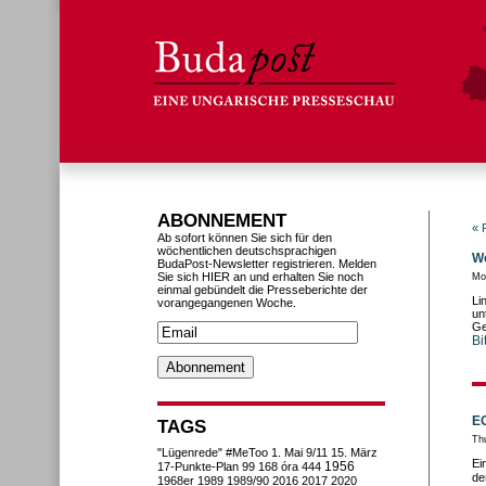
ABONNEMENT
« 
Ab sofort können Sie sich für den
wöchentlichen deutschsprachigen
Wo
BudaPost-Newsletter registrieren. Melden
Sie sich HIER an und erhalten Sie noch
Mo
einmal gebündelt die Presseberichte der
Li
vorangegangenen Woche.
un
Ge
Bi
EG
TAGS
Th
"Lügenrede"
#MeToo
1. Mai
9/11
15. März
Ei
1956
17-Punkte-Plan
99
168 óra
444
de
1968er
1989
1989/90
2016
2017
2020