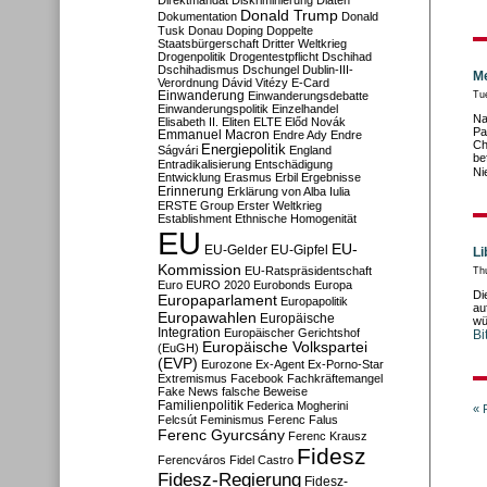
Direktmandat
Diskriminierung
Diäten
Donald Trump
Dokumentation
Donald
Tusk
Donau
Doping
Doppelte
Staatsbürgerschaft
Dritter Weltkrieg
Drogenpolitik
Drogentestpflicht
Dschihad
Dschihadismus
Dschungel
Dublin-III-
Me
Verordnung
Dávid Vitézy
E-Card
Einwanderung
Einwanderungsdebatte
Tu
Einwanderungspolitik
Einzelhandel
Na
Elisabeth II.
Eliten
ELTE
Előd Novák
Pa
Emmanuel Macron
Endre Ady
Endre
Ch
Energiepolitik
Ságvári
England
be
Entradikalisierung
Entschädigung
Ni
Entwicklung
Erasmus
Erbil
Ergebnisse
Erinnerung
Erklärung von Alba Iulia
ERSTE Group
Erster Weltkrieg
Establishment
Ethnische Homogenität
EU
EU-
EU-Gelder
EU-Gipfel
Li
Kommission
EU-Ratspräsidentschaft
Th
Euro
EURO 2020
Eurobonds
Europa
Di
Europaparlament
Europapolitik
au
Europawahlen
Europäische
wü
Integration
Europäischer Gerichtshof
Bi
Europäische Volkspartei
(EuGH)
(EVP)
Eurozone
Ex-Agent
Ex-Porno-Star
Extremismus
Facebook
Fachkräftemangel
Fake News
falsche Beweise
Familienpolitik
Federica Mogherini
« 
Felcsút
Feminismus
Ferenc Falus
Ferenc Gyurcsány
Ferenc Krausz
Fidesz
Ferencváros
Fidel Castro
Fidesz-Regierung
Fidesz-