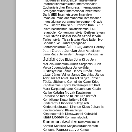
Inslovenzen
Insolvenzen
Intellektuelle
Interkontinentalraketen
Internationaler
Eucharistischer Kongress
Internationaler
Strafgerichtshof
International Investment
Bank (IIB)
Internetsteuer
Interview
Invasion
Invasionsmahnmal
Investitionen
Investitionsprogramme
Investment Grade
Irak-Einsatz
Irakisch-Kurdistan
Iran
IS
ISIS
Israel
Islam
Islamismus
Isolationismus
Istanbuler Konvention
István Bethlen
István
Pukli
István Pásztor
István Szabó
István
Tarlós
István Tisza
István Vágó
Italien
Ivo
Sanader
IWF
Jahresprognose
Jahrestag
Jahresrückblick
James Corney
Jean-Claude Juncker
Jean Asselborn
Jenő Rácz
Jerusalem
Jewgeni Prigoschin
Jobbik
Joe Biden
John Kirby
John
McCain
Judentum
Judith Sargentini
Judit
Varga
Jugendschutz
Jungwähler
Justizsystem
János Dénes Orbán
János
Lázár
János Volner
János Zuschlag
János
Áder
József Antall
József Szájer
József
Tóbiás
Jüdische Gemeinde
Kalter Krieg
Kapitalismus
Kapitol
Kardinalgesetz
Karl
Marx
Karpatoukraine
Kasachstan
Katalin
Katalin Novák
Karikó
Katalonien
Katholische Kirche
KDNP
Kecskemét
Kernklientel
Kettenbrücke
KGB
Kinderarmut
Kinderschutzgesetz
Kindesmissbrauch
Kirchen
Klaus Johannis
Kleiderordnung
Kleinanleger
Klimaneutralität
Klimawandel
Klubrádió
Klára Dobrev
Kommunalpolitik
Kommunalwahlen
Kommunismus
Konflikt
Konflikte
Konjunkturaussichten
Konservative
Konsens
Konsum