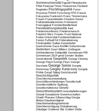
Sommeruniversität
Figyelő
Filmindustrie
FINA
Financial Times
Finanzkrise
Finnland
Flüchtlingspolitik
Flughafen
Forex-
Forint
Prozesse
Forschung
FPÖ
Francis
Fukuyama
Frankreich
Frans Timmermans
Frauen
Frauendebatte
Freedom House
Freihandelsabkommen
Freimaurer
Freizügigkeit
Fremdenfeindlichkeit
Fremdwährungskredite
fried
Friedenskonferenz
Friedensmarsch
Friedrich Merz
Frontex
Front National
Fudan-Universität
Fundamentalismus
Fusion
Fußball
Fót
Föderalisierung
Fördergelder
Gallup
Gastarbeiter
Gastronomie
Gaza-Konflikt
Geburtenrate
Gedenken
Geert Wilders
Gefängnis
Geheimdienste
Geldpolitik
Gemeinsam-PM
Gemeinsam 2014
gend
Gender Studies
Geopolitik
Generalstreik
George Clooney
George Floyd
George Floys
George
George Soros
Gershwin
Gergely
Gergely Karácsony
Homonnay
Gergely
Pröhle
Gergő Sáling
Gerichtsurteil
Geschichtspolitik
Geschlechtsumwandlung
Geschäftsverbindungen
Gesellschaft
Gesellschaftliche Spaltung
Gesetz
Gesellschaftskrise
Gesundheitssystem
Getreidelieferungen
Gewalt
Gewaltserie
Gewerkschaften
Ghaith Pharaon
Giftanschlag
Giorgia
Meloni
Glaubwürdigkeit
Gleichbehandlungsbehörde
Gleichberechtigung
Globalisierung
Gläubiger
Goldener Bär
Golden Globe