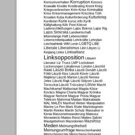
Korruption
Konsumverhalten
Kosovo
Krawalle
Kredite
Kreditrating
Kreml
Krieg
Kriegsverbrechen
Krim-Krise
Kriminalität
Krise
Krisenmanagement
Krisztina Tóth
Kulturkrieg
Kroatien
Kuba
Kulturförderung
Kurdistan
Kurie
kuruc.info
Kyrill
Käfighaltung
Kék Pont
Kötcse
Ladenschließungen
Lajos Bokros
Lajos Rig
Lajos Simicska
Landwirtschaft
lebenslange Haft
Lebensmittel
Lebensmittelqualität
Lehrkräfte
Lehrplan
LGBTQ
Leichtathletik-WM
Lenin
LIBE
Liberale
Liberalismus
Libri
Libyen
Li
Linksallianz
Keqiang
Linke
Linksopposition
Litauen
Literatur
Liz Truss
LMP
Lockdown
Lockerungen
Lokalismus
London
Lánchíd
Rádió
László Botka
László Donáth
László
Földi
László Kiss
László Kövér
László
Majtényi
László Marton
László Nemes
Jeles
László Rajk
László Sólyom
László
Löhne
Toroczkai
László Trócsányi
Macht
Machtkampf
Mafiastaat
Magda Kósa-
Kovács
Magna Charta
Magyar Krónika
Magyar Nemzet
Magyar Posta
Magyar
Telekom
Mahnmal
Maidan
Makkabiade
MAL
MALÉV
Manfred Weber
Manipulation
Marine Le Pen
Mark Rutte
Marktdogmen
Martin Reinke
Martin Schulz
Massaker in
Kenia
Masseneinwanderung
Mateusz
Morawiecki
Matteo Renzi
Matteo Salvini
Mautgebühren
Mazedonien
Mazsihisz
Medien
Meinungsfreiheit
Meinungsumfrage
Menschenhandel
Menschenrechte
Menschenschmuggel