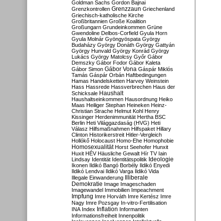
Goldman Sachs
Gordon Bajnai
Grenzzaun
Grenzkontrollen
Griechenland
Griechisch-katholische Kirche
Großbritannien
Große Koalition
Großungarn
Grundeinkommen
Grüne
Gwendoline Delbos-Corfield
Gyula Horn
Gyula Molnár
Gyöngyöspata
György
Budaházy
György Donáth
György Gattyán
György Hunvald
György Konrád
György
Lukács
György Matolcsy
Győr
Gábor
Demszky
Gábor Fodor
Gábor Kaleta
Gábor Vona
Gábor Simon
Gáspár Miklós
Tamás
Gáspár Orbán
Haftbedingungen
Hamas
Handelsketten
Harvey Weinstein
Hass
Hassrede
Hassverbrechen
Haus der
Haushalt
Schicksale
Haushaltseinkommen
Hausordnung
Heiko
Maas
Heiliger Stephan
Heineken
Heinz-
Christian Strache
Helmut Kohl
Henry
Kissinger
Herdenimmunität
Hertha BSC
Berlin
Heti Világgazdaság (HVG)
Heti
Válasz
Hilfsmaßnahmen
Hilfspaket
Hillary
Clinton
Historikerstreit
Hitler-Vergleich
Hollókő
Holocaust
Homo-Ehe
Homophobie
Homosexualität
Horst Seehofer
Hunxit
Huxit
HÉV
Häusliche Gewalt
Hír TV
Iain
Lindsay
Identität
Identitätspolitik
Ideologie
Ikonen
Ildikó Bangó Borbély
Ildikó Enyedi
Ildikó Lendvai
Ildikó Varga
Ildikó Vida
Illiberale
Illegale Einwanderung
Demokratie
Image
Imageschaden
Imagewandel
Immobilien
Impeachment
Impfung
Imre Horváth
Imre Kertész
Imre
Nagy
Imre Pozsgay
In-vitro-Fertilisation
Inflation
INA
Index
Informanten
Informationsfreiheit
Innenpolitik