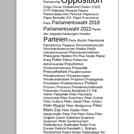
Partnership
Origo
Oscar
Ostbahnhof
Ostern
OSZE
OTP
Palästina
Panama Papers
Paneuropäisches Picknick
Paparazzo
Papst Benedikt XVI.
Papst Franziskus
Parlamentswahl 2018
Paris
Parlamentswahl 2022
Partei
des doppelschwänzigen Hundes
Parteien
Party-Bezirk
Patentstreit
Patriotismus
Pegasus
Personenkennzahl
Persönlichkeitsrechte
Petition
Petőfi-
Literaturmuseum
Pharmaunternehmen
Philosophie
Pipeline
PiS
Pisa-Studie
Plakat-
Polen
Krieg
Polizei
Polnischer
Populismus
Abhörskandal
Postkommunismus
Preispolitik
Pressefreiheit
Privatfernsehen
Privatinsolvenz
Privatisierungen
Privatkundenbank
Prognose
Propaganda
Protest
Prostitution
Protektionismus
Prozess
Prozesse
Präsidentschaftswahl
Prävention
Puskás Akadémia FC
Pál
Völner
Pädophilie
Péter-Pázmány-
Universität
Péter Esterházy
Péter Gothár
Péter Gulácsi
Péter Jakab
Péter Juhász
Péter
Péter Magyar
Péter Medgyessy
Márki-Zay
Péter Nadás
Péter
Niedermüller
Péter Polt
Péter Róna
Péter
Szijjártó
Qasim Soleimani
Quaestor
Quaestor-Pleite
Quotensystem
Radikalismus
Radikalität
Radio Free
Europe
Radnóti
Randalph L. Braham
Rassismus
Ratkó-Kinder
Rattenplage
Re-