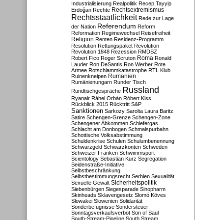
Industrialisierung
Realpolitik
Recep Tayyip
Rechtsextremismus
Erdoğan
Rechte
Rechtsstaatlichkeit
Rede zur Lage
Referendum
der Nation
Reform
Reformation
Regimewechsel
Reisefreiheit
Religion
Renten
Residenz-Programm
Resolution
Rettungspaket
Revolution
Revolution 1848
Rezession
RMDSZ
Roma
Robert Fico
Roger Scruton
Ronald
Lauder
Ron DeSantis
Ron Werber
Rote
Armee
Rotschlammkatastrophe
RTL Klub
Ruinenkneipen
Rumänien
Rumänienungarn
Runder Tisch
Russland
Rundtischgespräche
Ryanair
Ráhel Orbán
Róbert Kiss
Rückblick 2015
Rücktritt
S&P
Sanktionen
Sarkozy
Sarolta Laura Baritz
Satire
Schengen-Grenze
Schengen-Zone
Schengener Abkommen
Schiefergas
Schlacht am Donbogen
Schmalspurbahn
Schottische Volksabstimmung
Schuldenkrise
Schulen
Schulumbenennung
Schwarzgeld
Schwarzkonten
Schweden
Schweizer Franken
Schwimmsport
Scientology
Sebastian Kurz
Segregation
Seidenstraße-Initiative
Selbstbeschränkung
Selbstbestimmungsrecht
Serbien
Sexualität
Sicherheitspolitik
Sexuelle Gewalt
Siebenbürgen
Siegesparade
Sinopharm
Skinheads
Sklavengesetz
Slomó Köves
Slowakei
Slowenien
Solidarität
Sonderbefugnisse
Sondersteuer
Sonntagsverkaufsverbot
Son of Saul
South-Stream-Pipeline
South Stream