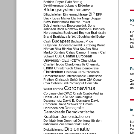
Bethlen-Peyer-Pakt
Betrug
Bevölkerungsrückgang
Bilderberg
Bildungssystem
Bill Clinton
BIP
Billigdarlehen
Binnennachfrage
BKK
Black Lives Matter
Blanka Nagy
Blogger
Re
BMW
Bodenmafia
Bokros-Paket
Bolschewismus
Bootsunglück
Boris
Tu
Johnson
Boris Nemzow
Borsod 6
Bosnien-
De
Herzegowina
Boulevard
Boykott
Braindrain
ei
Brexit
Brand
Bratislava
Buchhandel
Buda-
Re
Budapest
Cash
Budapest Pride
vo
Bulgarien
Bundestagswahl
Burgberg
Bálint
Me
Hóman
Béla Biszku
Béla Kovács
Béla
Markó
Bündnis
Calais
Cannon Hinnant
Carl
Central European
Schmitt
CDU
University (CEU)
CETA
Chanukka
Charlie Hebdo
Charlottesville
Chemnitz
China
Christchurch
Christdemokratie
Pa
Christentum
Christian Kern
Christlich-
Sa
Demokratische Internationale
Christliche
Freiheit
Christoph Schönborn
CIA
Coca-
Zw
Cola
Colleen Bell
Comingout
Conchita
Au
Coronavirus
dä
Wurst
corona
Corvinus-Uni
CPAC
Crash
Csaba András
Dézsi
CSU
Csíki Sör
Dankesgeld
Datenschutz
David B. Cornstein
David
Cameron
David Schwezoff
Davos
Demografie
Debrecen
defi
In
Demokratie
Demokratische
Tu
Koalition
Demonstrationen
Denkfabriken
Denkmal
Denkmal für den
Na
nationalen Zusammenhalt
Dialog
He
Diplomatie
zw
Digitalisierung
Me