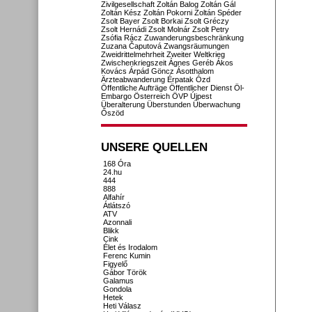
Zivilgesellschaft
Zoltán Balog
Zoltán Gál
Zoltán Kész
Zoltán Pokorni
Zoltán Spéder
Zsolt Bayer
Zsolt Borkai
Zsolt Gréczy
Zsolt Hernádi
Zsolt Molnár
Zsolt Petry
Zsófia Rácz
Zuwanderungsbeschränkung
Zuzana Čaputová
Zwangsräumungen
Zweidrittelmehrheit
Zweiter Weltkrieg
Zwischenkriegszeit
Ágnes Geréb
Ákos
Kovács
Árpád Göncz
Ásotthalom
Ärzteabwanderung
Érpatak
Ózd
Öffentliche Aufträge
Öffentlicher Dienst
Öl-
Embargo
Österreich
ÖVP
Újpest
Überalterung
Überstunden
Überwachung
Őszöd
UNSERE QUELLEN
168 Óra
24.hu
444
888
Alfahír
Átlátszó
ATV
Azonnali
Blikk
Cink
Élet és Irodalom
Ferenc Kumin
Figyelő
Gábor Török
Galamus
Gondola
Hetek
Heti Válasz