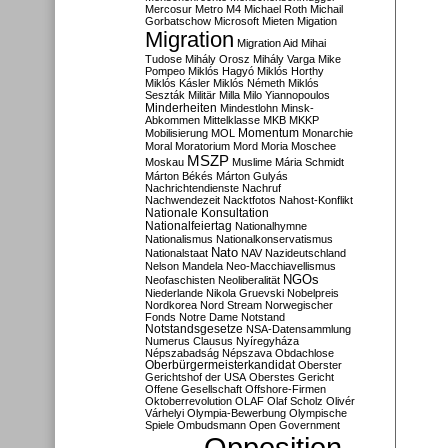
Mercosur
Metro M4
Michael Roth
Michail
Gorbatschow
Microsoft
Mieten
Migation
Migration
Migration Aid
Mihai
Tudose
Mihály Orosz
Mihály Varga
Mike
Pompeo
Miklós Hagyó
Miklós Horthy
Miklós Kásler
Miklós Németh
Miklós
Seszták
Militär
Milla
Milo Yiannopoulos
Minderheiten
Mindestlohn
Minsk-
Abkommen
Mittelklasse
MKB
MKKP
Momentum
Mobilisierung
MOL
Monarchie
Moral
Moratorium
Mord
Moria
Moschee
MSZP
Moskau
Muslime
Mária Schmidt
Márton Békés
Márton Gulyás
Nachrichtendienste
Nachruf
Nachwendezeit
Nacktfotos
Nahost-Konflikt
Nationale Konsultation
Nationalfeiertag
Nationalhymne
Nationalismus
Nationalkonservatismus
Nato
Nationalstaat
NAV
Nazideutschland
Nelson Mandela
Neo-Macchiavellismus
NGOs
Neofaschisten
Neoliberalität
Niederlande
Nikola Gruevski
Nobelpreis
Nordkorea
Nord Stream
Norwegischer
Fonds
Notre Dame
Notstand
Notstandsgesetze
NSA-Datensammlung
Numerus Clausus
Nyíregyháza
Népszabadság
Népszava
Obdachlose
Oberbürgermeisterkandidat
Oberster
Gerichtshof der USA
Oberstes Gericht
Offene Gesellschaft
Offshore-Firmen
Oktoberrevolution
OLAF
Olaf Scholz
Olivér
Várhelyi
Olympia-Bewerbung
Olympische
Spiele
Ombudsmann
Open Government
Opposition