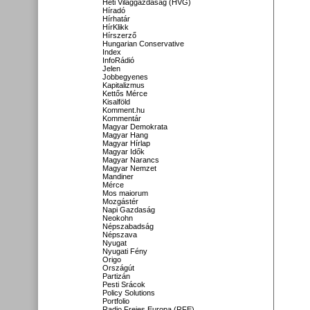
Heti Világgazdaság (HVG)
Híradó
Hírhatár
HírKlikk
Hírszerző
Hungarian Conservative
Index
InfoRádió
Jelen
Jobbegyenes
Kapitalizmus
Kettős Mérce
Kisalföld
Komment.hu
Kommentár
Magyar Demokrata
Magyar Hang
Magyar Hírlap
Magyar Idők
Magyar Narancs
Magyar Nemzet
Mandiner
Mérce
Mos maiorum
Mozgástér
Napi Gazdaság
Neokohn
Népszabadság
Népszava
Nyugat
Nyugati Fény
Origo
Országút
Partizán
Pesti Srácok
Policy Solutions
Portfolio
Radio Freies Europa (RFE)