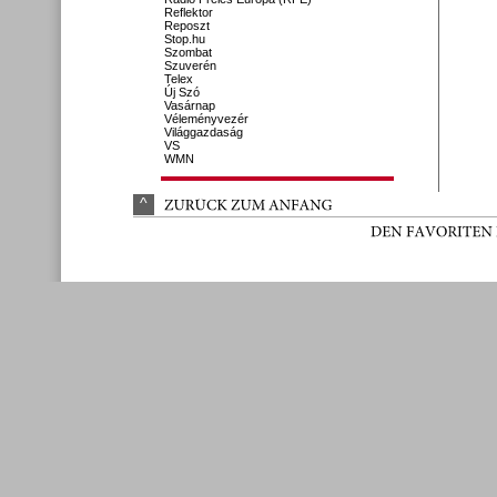
Reflektor
Reposzt
Stop.hu
Szombat
Szuverén
Telex
Új Szó
Vasárnap
Véleményvezér
Világgazdaság
VS
WMN
^
ZURÜ
CK 
ZUM 
ANFANG
DEN 
FAVORITEN 