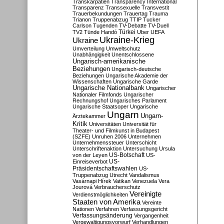
Transkarpatien
Transparency International
Transparenz
Transsexuelle
Transvestit
Trauerbekundungen
Trauertag
Trauma
Trianon
Truppenabzug
TTIP
Tucker
Carlson
Tugenden
TV-Debatte
TV-Duell
Türkei
TV2
Tünde Handó
Uber
UEFA
Ukraine-Krieg
Ukraine
Umverteilung
Umweltschutz
Unabhängigkeit
Unentschlossene
Ungarisch-amerikanische
Beziehungen
Ungarisch-deutsche
Beziehungen
Ungarische Akademie der
Wissenschaften
Ungarische Garde
Ungarische Nationalbank
Ungarischer
Nationaler Filmfonds
Ungarischer
Rechnungshof
Ungarisches Parlament
Ungarische Staatsoper
Ungarische
Ungarn
Ungarn-
Ärztekammer
Kritik
Universitäten
Universität für
Theater- und Filmkunst in Budapest
(SZFE)
Unruhen 2006
Unternehmen
Unternehmenssteuer
Unterschicht
Unterschriftenaktion
Untersuchung
Ursula
US-Botschaft
von der Leyen
US-
US-
Einreiseverbot
Präsidentschaftswahlen
US-
Truppenabzug
Utrecht
Vandalismus
Vasárnapi Hírek
Vatikan
Venezuela
Vera
Jourová
Verbraucherschutz
Vereinigte
Verdienstmöglichkeiten
Staaten von Amerika
Vereinte
Nationen
Verfahren
Verfassungsgericht
Verfassungsänderung
Vergangenheit
Vergewaltigungsvorwurf
Verhandlungen