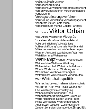
Verjährungsfrist
Verkehr
Vermögenserklärung
Vermögensverwaltung
Versammlungsrecht
Verschwörungstheorien
Versorgungstarife
Verteidigung
Vertragsverletzungsverfahren
Verurteilung
Verwaltung
Verwaltungsgericht
Veszprém
Victor Ponta
Video
Videofälschung
Vienna Capital Partners
Viktor Orbán
VIII. Bezirk
Visegrád-
Visa-Affäre
Visafreiheit
Staaten
Vodafone
Volksaufstand
Volksbefindlichkeit
Volkszählung
Vollbeschäftigung
Vorurteile
VW-Skandal
Völkerverwandtschaft
Waffenlieferungen
Wahlen
Wagner-Aufstand
Wahlbündnis
Wahlfälschung
Wahlgesetz
Wahlkampf
Wallfahrt
Wechselkurs
Weihnachten
Weltbank
Weltkrieg
Weltmeisterschaft
Weltwirtschaftsforum
Wende
Werbesteuer
Werbung
Werte
Westbalkan
Wettbewerbsfähigkeit
Wetterdienst
Whistleblower
Wiederaufbau
Wirtschaftspolitik
Wien
Wirtschaftswachstum
Wissenschaft
Wladimir Putin
WM-Finale
Woche der
Ehe
Wohltätigkeitsveranstaltung
Wohneigentum
Wohnpark Ócsa
Wohnungsmarkt
Wolodymyr Selenskyj
World Happiness Report
World Press
Photo
Wortschatz
Währungsunion
Xi
Jinping
ZDF
Zeitgeist
Zeitungssterben
Zensur
Zentrales Machtgefüge
Zinspolitik