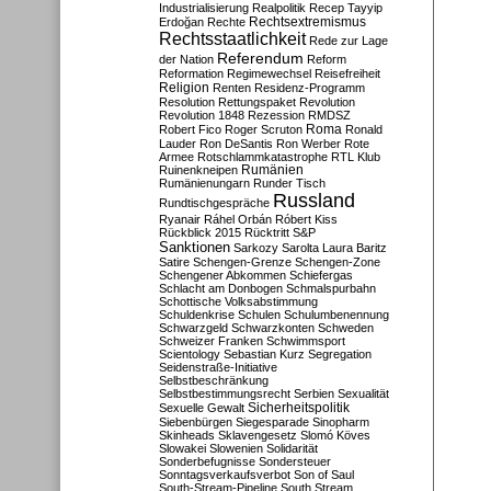
Industrialisierung
Realpolitik
Recep Tayyip
Rechtsextremismus
Erdoğan
Rechte
Rechtsstaatlichkeit
Rede zur Lage
Referendum
der Nation
Reform
Reformation
Regimewechsel
Reisefreiheit
Religion
Renten
Residenz-Programm
Resolution
Rettungspaket
Revolution
Revolution 1848
Rezession
RMDSZ
Roma
Robert Fico
Roger Scruton
Ronald
Lauder
Ron DeSantis
Ron Werber
Rote
Armee
Rotschlammkatastrophe
RTL Klub
Ruinenkneipen
Rumänien
Rumänienungarn
Runder Tisch
Russland
Rundtischgespräche
Ryanair
Ráhel Orbán
Róbert Kiss
Rückblick 2015
Rücktritt
S&P
Sanktionen
Sarkozy
Sarolta Laura Baritz
Satire
Schengen-Grenze
Schengen-Zone
Schengener Abkommen
Schiefergas
Schlacht am Donbogen
Schmalspurbahn
Schottische Volksabstimmung
Schuldenkrise
Schulen
Schulumbenennung
Schwarzgeld
Schwarzkonten
Schweden
Schweizer Franken
Schwimmsport
Scientology
Sebastian Kurz
Segregation
Seidenstraße-Initiative
Selbstbeschränkung
Selbstbestimmungsrecht
Serbien
Sexualität
Sicherheitspolitik
Sexuelle Gewalt
Siebenbürgen
Siegesparade
Sinopharm
Skinheads
Sklavengesetz
Slomó Köves
Slowakei
Slowenien
Solidarität
Sonderbefugnisse
Sondersteuer
Sonntagsverkaufsverbot
Son of Saul
South-Stream-Pipeline
South Stream