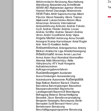
Zu
Abhörverdacht
Abrüstung
Abschiebung
Abtreibung
Abwanderung
Achtelfinale
Ta
AENM
AfD
Afghanistan
agentur
Ahmed
Hamed
Ahmet Davutoglu
Aktionskreis
AKW Paks
AKW Saporischschja
Albert
Pásztor
Alexei Nawalny
Alexis Tsipras
Aljaksandr Lukaschenka
Alstom
Altus
Amazonas
Amnesty International
Amtseinführung
Amtssitz
András Fekete-
Győr
András Heisler
András Lovasi
András Schiffer
András Siewert
András
Veres
André Goodfriend
Andy Vajna
Angela Merkel
Anhörung
Anna Donáth
Annegret Kramp-Karrenbauer
Antal Rogán
Anti-
Anti-IS-Koalition
Antifa
Antisemitismus
Antiziganismus
Antony
Blinken
Arabische Liga
Arbeiterbewegung
Arbeitsmarkt
Armee
Armin Laschet
Armut
Asien
Asyl
Atomdeal
Atomwaffen
Attentat
Attila Mesterházy
Attila
Vidnyánszky
ATV
Audi Hungaria
Aufnahmezentren
Auftragsvergabeverfahren
Auslandsungarn
Ausländer
Ausschreitungen
Auswanderung
Außenpolitik
Autoindustrie
Autonomie
Baja
Balkan
Banken
Barack Obama
Barcelona
Barvergütungen
Bausektor
Bausparsubvention
Bayerische
Landtagswahl
BayernLB
Beerdigung
Befragung
Belarus
Benachteiligung
Benedek Jávor
Benefizveranstaltung
Benjamin Netanjahu
Benzinpreis
Berlin
Bernadett Széll
Bernard-Henri Lévy
Bertelsmann
Besatzung
Beschäftigungsprogramme
Besetzung