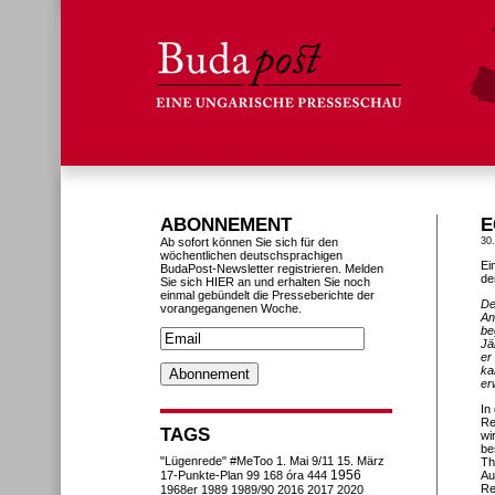
ABONNEMENT
E
Ab sofort können Sie sich für den
30
wöchentlichen deutschsprachigen
Ei
BudaPost-Newsletter registrieren. Melden
de
Sie sich HIER an und erhalten Sie noch
einmal gebündelt die Presseberichte der
De
vorangegangenen Woche.
An
be
Jä
er
ka
er
In
Re
TAGS
wi
be
"Lügenrede"
#MeToo
1. Mai
9/11
15. März
Th
1956
17-Punkte-Plan
99
168 óra
444
Au
Re
1968er
1989
1989/90
2016
2017
2020