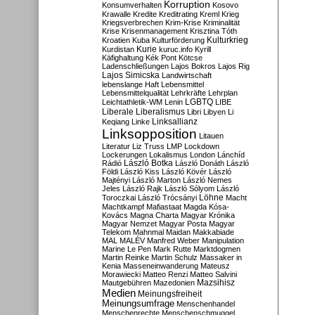
Korruption
Konsumverhalten
Kosovo
Krawalle
Kredite
Kreditrating
Kreml
Krieg
Kriegsverbrechen
Krim-Krise
Kriminalität
Krise
Krisenmanagement
Krisztina Tóth
Kulturkrieg
Kroatien
Kuba
Kulturförderung
Kurdistan
Kurie
kuruc.info
Kyrill
Käfighaltung
Kék Pont
Kötcse
Ladenschließungen
Lajos Bokros
Lajos Rig
Lajos Simicska
Landwirtschaft
lebenslange Haft
Lebensmittel
Lebensmittelqualität
Lehrkräfte
Lehrplan
LGBTQ
Leichtathletik-WM
Lenin
LIBE
Liberale
Liberalismus
Libri
Libyen
Li
Linksallianz
Keqiang
Linke
Linksopposition
Litauen
Literatur
Liz Truss
LMP
Lockdown
Lockerungen
Lokalismus
London
Lánchíd
Rádió
László Botka
László Donáth
László
Földi
László Kiss
László Kövér
László
Majtényi
László Marton
László Nemes
Jeles
László Rajk
László Sólyom
László
Löhne
Toroczkai
László Trócsányi
Macht
Machtkampf
Mafiastaat
Magda Kósa-
Kovács
Magna Charta
Magyar Krónika
Magyar Nemzet
Magyar Posta
Magyar
Telekom
Mahnmal
Maidan
Makkabiade
MAL
MALÉV
Manfred Weber
Manipulation
Marine Le Pen
Mark Rutte
Marktdogmen
Martin Reinke
Martin Schulz
Massaker in
Kenia
Masseneinwanderung
Mateusz
Morawiecki
Matteo Renzi
Matteo Salvini
Mautgebühren
Mazedonien
Mazsihisz
Medien
Meinungsfreiheit
Meinungsumfrage
Menschenhandel
Menschenrechte
Menschenschmuggel