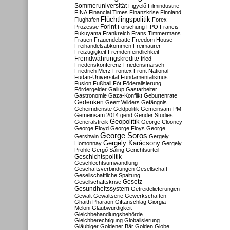
Sommeruniversität
Figyelő
Filmindustrie
FINA
Financial Times
Finanzkrise
Finnland
Flüchtlingspolitik
Flughafen
Forex-
Forint
Prozesse
Forschung
FPÖ
Francis
Fukuyama
Frankreich
Frans Timmermans
Frauen
Frauendebatte
Freedom House
Freihandelsabkommen
Freimaurer
Freizügigkeit
Fremdenfeindlichkeit
Fremdwährungskredite
fried
Friedenskonferenz
Friedensmarsch
Friedrich Merz
Frontex
Front National
Fudan-Universität
Fundamentalismus
Fusion
Fußball
Fót
Föderalisierung
Fördergelder
Gallup
Gastarbeiter
Gastronomie
Gaza-Konflikt
Geburtenrate
Gedenken
Geert Wilders
Gefängnis
Geheimdienste
Geldpolitik
Gemeinsam-PM
Gemeinsam 2014
gend
Gender Studies
Geopolitik
Generalstreik
George Clooney
George Floyd
George Floys
George
George Soros
Gershwin
Gergely
Gergely Karácsony
Homonnay
Gergely
Pröhle
Gergő Sáling
Gerichtsurteil
Geschichtspolitik
Geschlechtsumwandlung
Geschäftsverbindungen
Gesellschaft
Gesellschaftliche Spaltung
Gesetz
Gesellschaftskrise
Gesundheitssystem
Getreidelieferungen
Gewalt
Gewaltserie
Gewerkschaften
Ghaith Pharaon
Giftanschlag
Giorgia
Meloni
Glaubwürdigkeit
Gleichbehandlungsbehörde
Gleichberechtigung
Globalisierung
Gläubiger
Goldener Bär
Golden Globe