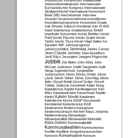
Inslovenzen
Insolvenzen
Intellektuelle
Interkontinentalraketen
Internationaler
Eucharistischer Kongress
Internationaler
Strafgerichtshof
International Investment
Bank (IIB)
Internetsteuer
Interview
Invasion
Invasionsmahnmal
Investitionen
Investitionsprogramme
Investment Grade
Irak-Einsatz
Irakisch-Kurdistan
Iran
IS
ISIS
Israel
Islam
Islamismus
Isolationismus
Istanbuler Konvention
István Bethlen
István
Pukli
István Pásztor
István Szabó
István
Tarlós
István Tisza
István Vágó
Italien
Ivo
Sanader
IWF
Jahresprognose
Jahrestag
Jahresrückblick
James Corney
Jean-Claude Juncker
Jean Asselborn
Jenő Rácz
Jerusalem
Jewgeni Prigoschin
Jobbik
Joe Biden
John Kirby
John
McCain
Judentum
Judith Sargentini
Judit
Varga
Jugendschutz
Jungwähler
Justizsystem
János Dénes Orbán
János
Lázár
János Volner
János Zuschlag
János
Áder
József Antall
József Szájer
József
Tóbiás
Jüdische Gemeinde
Kalter Krieg
Kapitalismus
Kapitol
Kardinalgesetz
Karl
Marx
Karpatoukraine
Kasachstan
Katalin
Katalin Novák
Karikó
Katalonien
Katholische Kirche
KDNP
Kecskemét
Kernklientel
Kettenbrücke
KGB
Kinderarmut
Kinderschutzgesetz
Kindesmissbrauch
Kirchen
Klaus Johannis
Kleiderordnung
Kleinanleger
Klimaneutralität
Klimawandel
Klubrádió
Klára Dobrev
Kommunalpolitik
Kommunalwahlen
Kommunismus
Konflikt
Konflikte
Konjunkturaussichten
Konservative
Konsens
Konsum