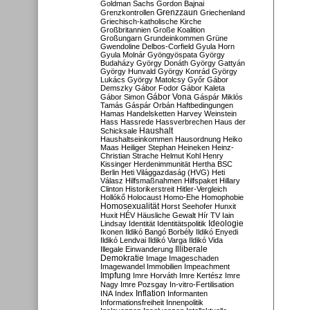
Goldman Sachs
Gordon Bajnai
Grenzzaun
Grenzkontrollen
Griechenland
Griechisch-katholische Kirche
Großbritannien
Große Koalition
Großungarn
Grundeinkommen
Grüne
Gwendoline Delbos-Corfield
Gyula Horn
Gyula Molnár
Gyöngyöspata
György
Budaházy
György Donáth
György Gattyán
György Hunvald
György Konrád
György
Lukács
György Matolcsy
Győr
Gábor
Demszky
Gábor Fodor
Gábor Kaleta
Gábor Vona
Gábor Simon
Gáspár Miklós
Tamás
Gáspár Orbán
Haftbedingungen
Hamas
Handelsketten
Harvey Weinstein
Hass
Hassrede
Hassverbrechen
Haus der
Haushalt
Schicksale
Haushaltseinkommen
Hausordnung
Heiko
Maas
Heiliger Stephan
Heineken
Heinz-
Christian Strache
Helmut Kohl
Henry
Kissinger
Herdenimmunität
Hertha BSC
Berlin
Heti Világgazdaság (HVG)
Heti
Válasz
Hilfsmaßnahmen
Hilfspaket
Hillary
Clinton
Historikerstreit
Hitler-Vergleich
Hollókő
Holocaust
Homo-Ehe
Homophobie
Homosexualität
Horst Seehofer
Hunxit
Huxit
HÉV
Häusliche Gewalt
Hír TV
Iain
Lindsay
Identität
Identitätspolitik
Ideologie
Ikonen
Ildikó Bangó Borbély
Ildikó Enyedi
Ildikó Lendvai
Ildikó Varga
Ildikó Vida
Illiberale
Illegale Einwanderung
Demokratie
Image
Imageschaden
Imagewandel
Immobilien
Impeachment
Impfung
Imre Horváth
Imre Kertész
Imre
Nagy
Imre Pozsgay
In-vitro-Fertilisation
Inflation
INA
Index
Informanten
Informationsfreiheit
Innenpolitik