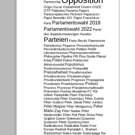
Partnership
Origo
Oscar
Ostbahnhof
Ostern
OSZE
OTP
Palästina
Panama Papers
Paneuropäisches Picknick
Paparazzo
Papst Benedikt XVI.
Papst Franziskus
Parlamentswahl 2018
Paris
Parlamentswahl 2022
Partei
des doppelschwänzigen Hundes
Parteien
Party-Bezirk
Patentstreit
Patriotismus
Pegasus
Personenkennzahl
Persönlichkeitsrechte
Petition
Petőfi-
Literaturmuseum
Pharmaunternehmen
Philosophie
Pipeline
PiS
Pisa-Studie
Plakat-
Polen
Krieg
Polizei
Polnischer
Populismus
Abhörskandal
Postkommunismus
Preispolitik
Pressefreiheit
Privatfernsehen
Privatinsolvenz
Privatisierungen
Privatkundenbank
Prognose
Propaganda
Protest
Prostitution
Protektionismus
Prozess
Prozesse
Präsidentschaftswahl
Prävention
Puskás Akadémia FC
Pál
Völner
Pädophilie
Péter-Pázmány-
Universität
Péter Esterházy
Péter Gothár
Péter Gulácsi
Péter Jakab
Péter Juhász
Péter
Péter Magyar
Péter Medgyessy
Márki-Zay
Péter Nadás
Péter
Niedermüller
Péter Polt
Péter Róna
Péter
Szijjártó
Qasim Soleimani
Quaestor
Quaestor-Pleite
Quotensystem
Radikalismus
Radikalität
Radio Free
Europe
Radnóti
Randalph L. Braham
Rassismus
Ratkó-Kinder
Rattenplage
Re-