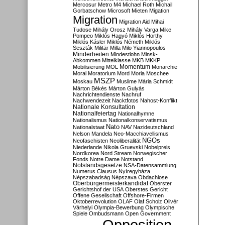
Mercosur
Metro M4
Michael Roth
Michail
Gorbatschow
Microsoft
Mieten
Migation
Migration
Migration Aid
Mihai
Tudose
Mihály Orosz
Mihály Varga
Mike
Pompeo
Miklós Hagyó
Miklós Horthy
Miklós Kásler
Miklós Németh
Miklós
Seszták
Militär
Milla
Milo Yiannopoulos
Minderheiten
Mindestlohn
Minsk-
Abkommen
Mittelklasse
MKB
MKKP
Momentum
Mobilisierung
MOL
Monarchie
Moral
Moratorium
Mord
Moria
Moschee
MSZP
Moskau
Muslime
Mária Schmidt
Márton Békés
Márton Gulyás
Nachrichtendienste
Nachruf
Nachwendezeit
Nacktfotos
Nahost-Konflikt
Nationale Konsultation
Nationalfeiertag
Nationalhymne
Nationalismus
Nationalkonservatismus
Nato
Nationalstaat
NAV
Nazideutschland
Nelson Mandela
Neo-Macchiavellismus
NGOs
Neofaschisten
Neoliberalität
Niederlande
Nikola Gruevski
Nobelpreis
Nordkorea
Nord Stream
Norwegischer
Fonds
Notre Dame
Notstand
Notstandsgesetze
NSA-Datensammlung
Numerus Clausus
Nyíregyháza
Népszabadság
Népszava
Obdachlose
Oberbürgermeisterkandidat
Oberster
Gerichtshof der USA
Oberstes Gericht
Offene Gesellschaft
Offshore-Firmen
Oktoberrevolution
OLAF
Olaf Scholz
Olivér
Várhelyi
Olympia-Bewerbung
Olympische
Spiele
Ombudsmann
Open Government
Opposition