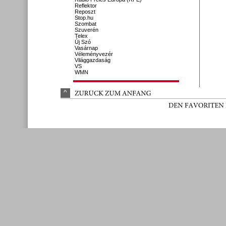
Reflektor
Reposzt
Stop.hu
Szombat
Szuverén
Telex
Új Szó
Vasárnap
Véleményvezér
Világgazdaság
VS
WMN
^
ZURÜ
CK 
ZUM 
ANFANG
DEN 
FAVORITEN 