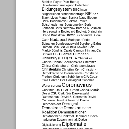
Bethlen-Peyer-Pakt
Betrug
Bevölkerungsrückgang
Bilderberg
Bildungssystem
Bill Clinton
BIP
Billigdarlehen
Binnennachfrage
BKK
Black Lives Matter
Blanka Nagy
Blogger
BMW
Bodenmafia
Bokros-Paket
Bolschewismus
Bootsunglück
Boris
Johnson
Boris Nemzow
Borsod 6
Bosnien-
Herzegowina
Boulevard
Boykott
Braindrain
Brexit
Brand
Bratislava
Buchhandel
Buda-
Budapest
Cash
Budapest Pride
Bulgarien
Bundestagswahl
Burgberg
Bálint
Hóman
Béla Biszku
Béla Kovács
Béla
Markó
Bündnis
Calais
Cannon Hinnant
Carl
Central European
Schmitt
CDU
University (CEU)
CETA
Chanukka
Charlie Hebdo
Charlottesville
Chemnitz
China
Christchurch
Christdemokratie
Christentum
Christian Kern
Christlich-
Demokratische Internationale
Christliche
Freiheit
Christoph Schönborn
CIA
Coca-
Cola
Colleen Bell
Comingout
Conchita
Coronavirus
Wurst
corona
Corvinus-Uni
CPAC
Crash
Csaba András
Dézsi
CSU
Csíki Sör
Dankesgeld
Datenschutz
David B. Cornstein
David
Cameron
David Schwezoff
Davos
Demografie
Debrecen
defi
Demokratie
Demokratische
Koalition
Demonstrationen
Denkfabriken
Denkmal
Denkmal für den
nationalen Zusammenhalt
Dialog
Diplomatie
Digitalisierung