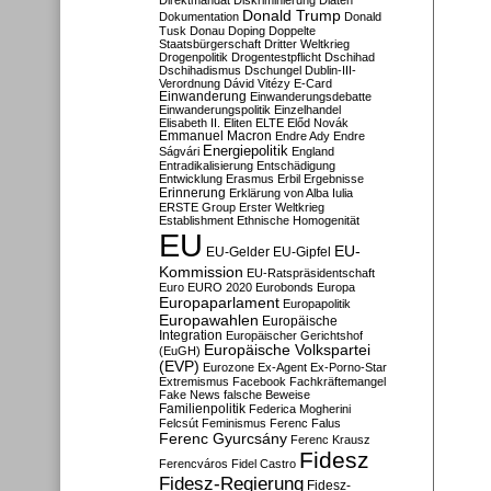
Direktmandat
Diskriminierung
Diäten
Donald Trump
Dokumentation
Donald
Tusk
Donau
Doping
Doppelte
Staatsbürgerschaft
Dritter Weltkrieg
Drogenpolitik
Drogentestpflicht
Dschihad
Dschihadismus
Dschungel
Dublin-III-
Verordnung
Dávid Vitézy
E-Card
Einwanderung
Einwanderungsdebatte
Einwanderungspolitik
Einzelhandel
Elisabeth II.
Eliten
ELTE
Előd Novák
Emmanuel Macron
Endre Ady
Endre
Energiepolitik
Ságvári
England
Entradikalisierung
Entschädigung
Entwicklung
Erasmus
Erbil
Ergebnisse
Erinnerung
Erklärung von Alba Iulia
ERSTE Group
Erster Weltkrieg
Establishment
Ethnische Homogenität
EU
EU-
EU-Gelder
EU-Gipfel
Kommission
EU-Ratspräsidentschaft
Euro
EURO 2020
Eurobonds
Europa
Europaparlament
Europapolitik
Europawahlen
Europäische
Integration
Europäischer Gerichtshof
Europäische Volkspartei
(EuGH)
(EVP)
Eurozone
Ex-Agent
Ex-Porno-Star
Extremismus
Facebook
Fachkräftemangel
Fake News
falsche Beweise
Familienpolitik
Federica Mogherini
Felcsút
Feminismus
Ferenc Falus
Ferenc Gyurcsány
Ferenc Krausz
Fidesz
Ferencváros
Fidel Castro
Fidesz-Regierung
Fidesz-