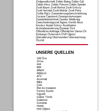
Zivilgesellschaft
Zoltán Balog
Zoltán Gál
Zoltán Kész
Zoltán Pokorni
Zoltán Spéder
Zsolt Bayer
Zsolt Borkai
Zsolt Gréczy
Zsolt Hernádi
Zsolt Molnár
Zsolt Petry
Zsófia Rácz
Zuwanderungsbeschränkung
Zuzana Čaputová
Zwangsräumungen
Zweidrittelmehrheit
Zweiter Weltkrieg
Zwischenkriegszeit
Ágnes Geréb
Ákos
Kovács
Árpád Göncz
Ásotthalom
Ärzteabwanderung
Érpatak
Ózd
Öffentliche Aufträge
Öffentlicher Dienst
Öl-
Embargo
Österreich
ÖVP
Újpest
Überalterung
Überstunden
Überwachung
Őszöd
UNSERE QUELLEN
168 Óra
24.hu
444
888
Alfahír
Átlátszó
ATV
Azonnali
Blikk
Cink
Élet és Irodalom
Ferenc Kumin
Figyelő
Gábor Török
Galamus
Gondola
Hetek
Heti Válasz