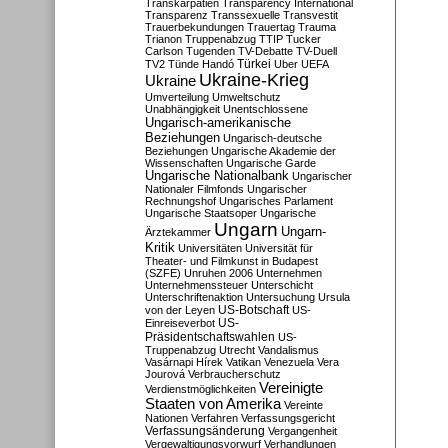
Transkarpatien
Transparency International
Transparenz
Transsexuelle
Transvestit
Trauerbekundungen
Trauertag
Trauma
Trianon
Truppenabzug
TTIP
Tucker
Carlson
Tugenden
TV-Debatte
TV-Duell
Türkei
TV2
Tünde Handó
Uber
UEFA
Ukraine-Krieg
Ukraine
Umverteilung
Umweltschutz
Unabhängigkeit
Unentschlossene
Ungarisch-amerikanische
Beziehungen
Ungarisch-deutsche
Beziehungen
Ungarische Akademie der
Wissenschaften
Ungarische Garde
Ungarische Nationalbank
Ungarischer
Nationaler Filmfonds
Ungarischer
Rechnungshof
Ungarisches Parlament
Ungarische Staatsoper
Ungarische
Ungarn
Ungarn-
Ärztekammer
Kritik
Universitäten
Universität für
Theater- und Filmkunst in Budapest
(SZFE)
Unruhen 2006
Unternehmen
Unternehmenssteuer
Unterschicht
Unterschriftenaktion
Untersuchung
Ursula
US-Botschaft
von der Leyen
US-
US-
Einreiseverbot
Präsidentschaftswahlen
US-
Truppenabzug
Utrecht
Vandalismus
Vasárnapi Hírek
Vatikan
Venezuela
Vera
Jourová
Verbraucherschutz
Vereinigte
Verdienstmöglichkeiten
Staaten von Amerika
Vereinte
Nationen
Verfahren
Verfassungsgericht
Verfassungsänderung
Vergangenheit
Vergewaltigungsvorwurf
Verhandlungen