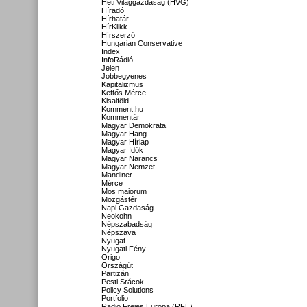
Heti Világgazdaság (HVG)
Híradó
Hírhatár
HírKlikk
Hírszerző
Hungarian Conservative
Index
InfoRádió
Jelen
Jobbegyenes
Kapitalizmus
Kettős Mérce
Kisalföld
Komment.hu
Kommentár
Magyar Demokrata
Magyar Hang
Magyar Hírlap
Magyar Idők
Magyar Narancs
Magyar Nemzet
Mandiner
Mérce
Mos maiorum
Mozgástér
Napi Gazdaság
Neokohn
Népszabadság
Népszava
Nyugat
Nyugati Fény
Origo
Országút
Partizán
Pesti Srácok
Policy Solutions
Portfolio
Radio Freies Europa (RFE)