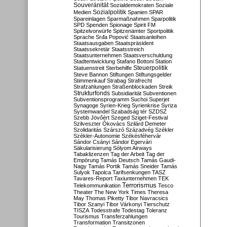
Souveränität
Sozialdemokraten
Soziale
Sozialpolitik
Medien
Spanien
SPAR
Spareinlagen
Sparmaßnahmen
Sparpolitik
SPD
Spenden
Spionage
Spirit FM
Spitzelvorwürfe
Spitzenämter
Sportpolitik
Sprache
Srđa Popović
Staatsanleihen
Staatsausgaben
Staatspräsident
Staatssekretär
Staatsstreich
Staatsunternehmen
Staatsverschuldung
Stadtentwicklung
Stafano Bottoni
Station
Steuerpolitik
Statuenstreit
Sterbehilfe
Steve Bannon
Stiftungen
Stiftungsgelder
Stimmenkauf
Strabag
Strafrecht
Strafzahlungen
Straßenblockaden
Streik
Strukturfonds
Subsidiarität
Subventionen
Subventionsprogramm
Suchoi Superjet
Synagoge
Syrien-Krieg
Syrienkrise
Syriza
Systemwandel
Szabadság tér
SZDSZ
Szebb Jövőért
Szeged
Sziget-Festival
Szilveszter Ókovács
Szilárd Demeter
Szolidaritás
Szárszó
Századvég
Székler
Székler-Autonomie
Székésféhervár
Sándor Csányi
Sándor Egervári
Säkularisierung
Sólyom Airways
Tabaklizenzen
Tag der Arbeit
Tag der
Empörung
Tamás Deutsch
Tamás Gaudi-
Nagy
Tamás Portik
Tamás Sneider
Tamás
Sulyok
Tapolca
Tarifsenkungen
TASZ
Tavares-Report
Taxiunternehmen
TEK
Terrorismus
Telekommunikation
Tesco
Theater
The New York Times
Theresa
May
Thomas Piketty
Tibor Navracsics
Tibor Szanyi
Tibor Várkonyi
Tierschutz
TISZA
Todesstrafe
Todestag
Toleranz
Tourismus
Transferzahlungen
Transformation
Transitzonen