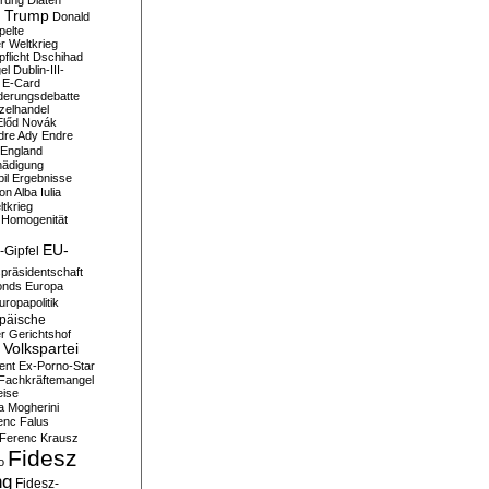
erung
Diäten
 Trump
Donald
pelte
er Weltkrieg
flicht
Dschihad
el
Dublin-III-
E-Card
derungsdebatte
zelhandel
Előd Novák
dre Ady
Endre
England
hädigung
il
Ergebnisse
n Alba Iulia
ltkrieg
 Homogenität
EU-
-Gipfel
präsidentschaft
onds
Europa
uropapolitik
päische
r Gerichtshof
Volkspartei
ent
Ex-Porno-Star
Fachkräftemangel
eise
a Mogherini
enc Falus
Ferenc Krausz
Fidesz
o
ng
Fidesz-