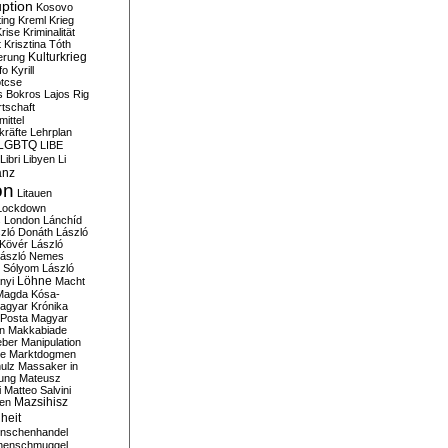
ption
Kosovo
ting
Kreml
Krieg
rise
Kriminalität
t
Krisztina Tóth
Kulturkrieg
erung
fo
Kyrill
tcse
s Bokros
Lajos Rig
tschaft
ittel
kräfte
Lehrplan
LGBTQ
LIBE
Libri
Libyen
Li
anz
on
Litauen
Lockdown
s
London
Lánchíd
zló Donáth
László
 Kövér
László
ászló Nemes
ó Sólyom
László
Löhne
nyi
Macht
Magda Kósa-
agyar Krónika
Posta
Magyar
n
Makkabiade
eber
Manipulation
te
Marktdogmen
ulz
Massaker in
ung
Mateusz
i
Matteo Salvini
en
Mazsihisz
heit
nschenhandel
henschmuggel