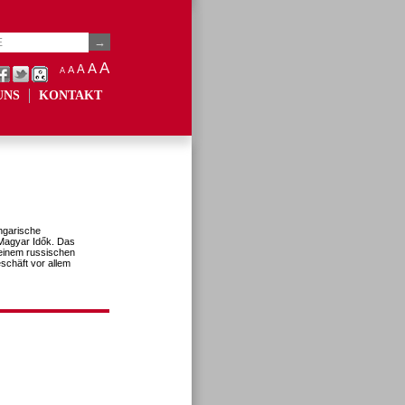
A
A
A
A
A
UNS
KONTAKT
ngarische
 Magyar Idők. Das
einem russischen
chäft vor allem