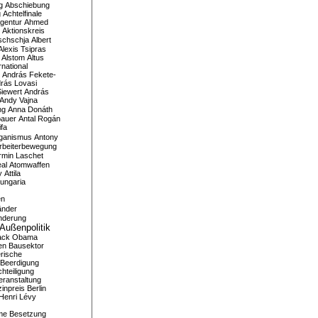
g
Abschiebung
g
Achtelfinale
gentur
Ahmed
Aktionskreis
schschja
Albert
Alexis Tsipras
Alstom
Altus
national
András Fekete-
rás Lovasi
iewert
András
Andy Vajna
ng
Anna Donáth
bauer
Antal Rogán
ifa
iganismus
Antony
rbeiterbewegung
rmin Laschet
al
Atomwaffen
y
Attila
ungaria
en
änder
nderung
Außenpolitik
ack Obama
en
Bausektor
rische
Beerdigung
hteiligung
eranstaltung
inpreis
Berlin
Henri Lévy
me
Besetzung