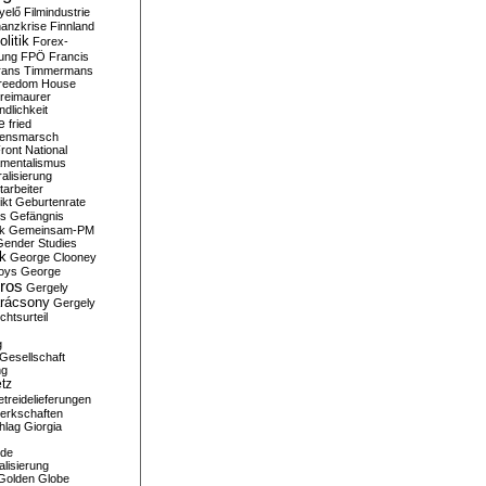
yelő
Filmindustrie
nanzkrise
Finnland
olitik
Forex-
ung
FPÖ
Francis
rans Timmermans
reedom House
reimaurer
dlichkeit
e
fried
densmarsch
ront National
mentalismus
alisierung
arbeiter
ikt
Geburtenrate
rs
Gefängnis
ik
Gemeinsam-PM
Gender Studies
ik
George Clooney
oys
George
ros
Gergely
arácsony
Gergely
chtsurteil
g
Gesellschaft
ng
tz
treidelieferungen
erkschaften
hlag
Giorgia
rde
alisierung
Golden Globe