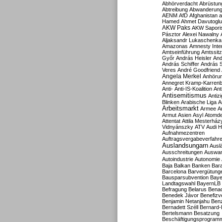
Abhörverdacht
Abrüstun
Abtreibung
Abwanderun
AENM
AfD
Afghanistan
a
Hamed
Ahmet Davutoglu
AKW Paks
AKW Sapori
Pásztor
Alexei Nawalny
Aljaksandr Lukaschenka
Amazonas
Amnesty Inter
Amtseinführung
Amtssitz
Győr
András Heisler
And
András Schiffer
András S
Veres
André Goodfriend
Angela Merkel
Anhöru
Annegret Kramp-Karren
Anti-
Anti-IS-Koalition
Ant
Antisemitismus
Antiz
Blinken
Arabische Liga
A
Arbeitsmarkt
Armee
A
Armut
Asien
Asyl
Atomde
Attentat
Attila Mesterház
Vidnyánszky
ATV
Audi H
Aufnahmezentren
Auftragsvergabeverfahr
Auslandsungarn
Ausl
Ausschreitungen
Auswa
Autoindustrie
Autonomie
Baja
Balkan
Banken
Bar
Barcelona
Barvergütung
Bausparsubvention
Baye
Landtagswahl
BayernLB
Befragung
Belarus
Benac
Benedek Jávor
Benefizv
Benjamin Netanjahu
Benz
Bernadett Széll
Bernard-
Bertelsmann
Besatzung
Beschäftigungsprogram