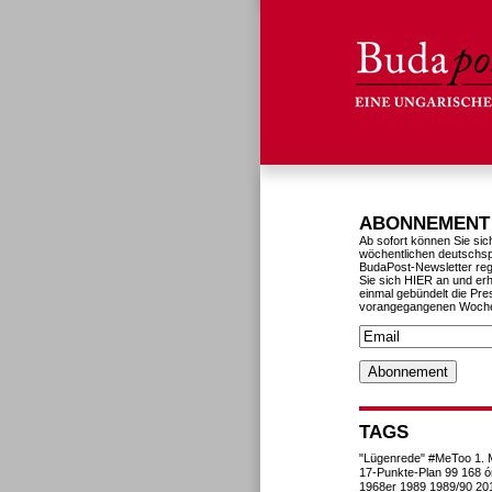
ABONNEMENT
Ab sofort können Sie sic
wöchentlichen deutschs
BudaPost-Newsletter reg
Sie sich HIER an und erh
einmal gebündelt die Pre
vorangegangenen Woch
TAGS
"Lügenrede"
#MeToo
1. 
17-Punkte-Plan
99
168 ó
1968er
1989
1989/90
20