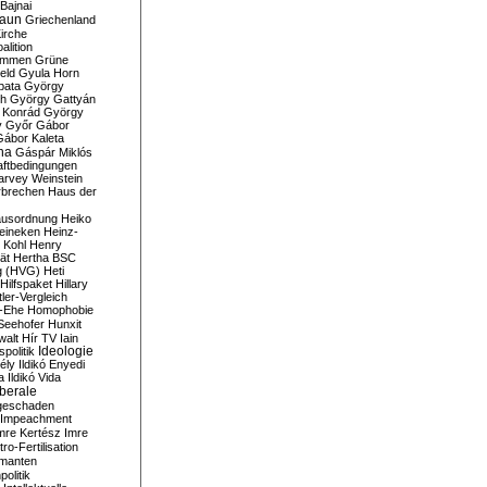
Bajnai
aun
Griechenland
irche
lition
ommen
Grüne
eld
Gyula Horn
pata
György
th
György Gattyán
 Konrád
György
y
Győr
Gábor
Gábor Kaleta
na
Gáspár Miklós
ftbedingungen
arvey Weinstein
brechen
Haus der
usordnung
Heiko
eineken
Heinz-
 Kohl
Henry
ät
Hertha BSC
g (HVG)
Heti
Hilfspaket
Hillary
tler-Vergleich
-Ehe
Homophobie
Seehofer
Hunxit
walt
Hír TV
Iain
spolitik
Ideologie
ély
Ildikó Enyedi
a
Ildikó Vida
liberale
geschaden
Impeachment
mre Kertész
Imre
itro-Fertilisation
rmanten
politik