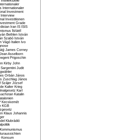
Intellektuelle
nternationaler
s
Internationaler
ional Investment
Interview
mal
Investitionen
nvestment Grade
rdistan
Iran
IS
ISIS
Israel
ionismus
tván Bethlen
István
ván Szabó
István
án Vágó
Italien
Ivo
gnose
tag
James Corney
Jean Asselborn
wgeni Prigoschin
hn Kirby
John
 Sargentini
Judit
gwähler
es Orbán
János
s Zuschlag
János
 Szájer
József
nde
Kalter Krieg
inalgesetz
Karl
sachstan
Katalin
atalonien
P
Kecskemét
e
KGB
tzgesetz
en
Klaus Johannis
ger
del
Klubrádió
politik
Kommunismus
turaussichten
e
Konsum