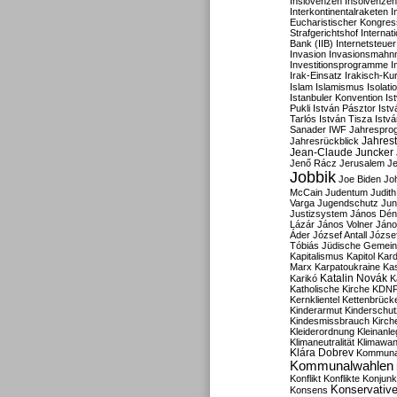
Inslovenzen
Insolvenzen
Interkontinentalraketen
I
Eucharistischer Kongres
Strafgerichtshof
Internat
Bank (IIB)
Internetsteuer
Invasion
Invasionsmahn
Investitionsprogramme
I
Irak-Einsatz
Irakisch-Ku
Islam
Islamismus
Isolat
Istanbuler Konvention
Is
Pukli
István Pásztor
Ist
Tarlós
István Tisza
Istv
Sanader
IWF
Jahrespro
Jahres
Jahresrückblick
Jean-Claude Juncker
Jenő Rácz
Jerusalem
Je
Jobbik
Joe Biden
Jo
McCain
Judentum
Judith
Varga
Jugendschutz
Jun
Justizsystem
János Dén
Lázár
János Volner
Jáno
Áder
József Antall
József
Tóbiás
Jüdische Gemei
Kapitalismus
Kapitol
Kard
Marx
Karpatoukraine
Ka
Katalin Novák
Karikó
K
Katholische Kirche
KDN
Kernklientel
Kettenbrück
Kinderarmut
Kinderschu
Kindesmissbrauch
Kirch
Kleiderordnung
Kleinanle
Klimaneutralität
Klimawan
Klára Dobrev
Kommunal
Kommunalwahlen
Konflikt
Konflikte
Konjunk
Konservativ
Konsens