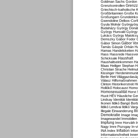
Goldman Sachs
Gordon 
Grenzz
Grenzkontrollen
Griechisch-katholische K
Großbritannien
Große Koa
Großungarn
Grundeink
Gwendoline Delbos-Corfi
Gyula Molnár
Gyöngyös
Budaházy
György Doná
György Hunvald
György
Lukács
György Matolcs
Demszky
Gábor Fodor
Gábor Vo
Gábor Simon
Tamás
Gáspár Orbán
Ha
Hamas
Handelsketten
H
Hass
Hassrede
Hassver
Haushalt
Schicksale
Haushaltseinkommen
Ha
Maas
Heiliger Stephan
H
Christian Strache
Helmut
Kissinger
Herdenimmunit
Berlin
Heti Világgazdasá
Válasz
Hilfsmaßnahmen
Clinton
Historikerstreit
Hi
Hollókő
Holocaust
Homo
Homosexualität
Horst 
Huxit
HÉV
Häusliche Ge
Lindsay
Identität
Identität
Ikonen
Ildikó Bangó Borb
Ildikó Lendvai
Ildikó Varg
Il
Illegale Einwanderung
Demokratie
Image
Ima
Imagewandel
Immobilien
Impfung
Imre Horváth
I
Nagy
Imre Pozsgay
In-v
Inflation
INA
Index
Info
Informationsfreiheit
Innen