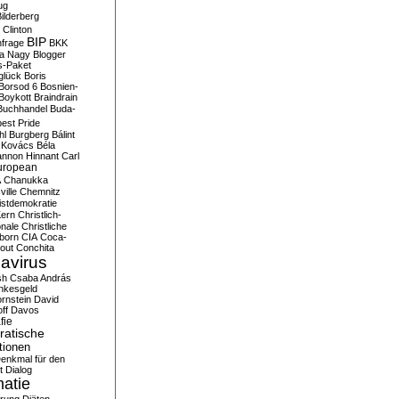
ug
ilderberg
l Clinton
BIP
frage
BKK
ka Nagy
Blogger
s-Paket
glück
Boris
Borsod 6
Bosnien-
Boykott
Braindrain
Buchhandel
Buda-
est Pride
hl
Burgberg
Bálint
 Kovács
Béla
nnon Hinnant
Carl
uropean
A
Chanukka
ville
Chemnitz
istdemokratie
Kern
Christlich-
onale
Christliche
born
CIA
Coca-
out
Conchita
avirus
sh
Csaba András
nkesgeld
rnstein
David
ff
Davos
fie
atische
tionen
enkmal für den
t
Dialog
atie