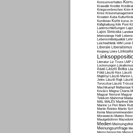
Korru
Konsumverhalten
Krawalle
Kredite
Kreditra
Kriegsverbrechen
Krim-K
Krise
Krisenmanagemen
Kroatien
Kuba
Kulturförd
Kurdistan
Kurie
kuruc.in
Käfighaltung
Kék Pont
Kö
Ladenschließungen
Lajo
Lajos Simicska
Landwir
lebenslange Haft
Lebensm
Lebensmittelqualität
Lehr
Leichtathletik-WM
Lenin
Liberale
Liberalismus
Linksalli
Keqiang
Linke
Linksoppositi
Literatur
Liz Truss
LMP
Lockerungen
Lokalismu
Rádió
László Botka
Lás
Földi
László Kiss
László
Majtényi
László Marton
L
Jeles
László Rajk
Lászl
Toroczkai
László Trócsá
Machtkampf
Mafiastaat
Kovács
Magna Charta
M
Magyar Nemzet
Magyar 
Telekom
Mahnmal
Maida
MAL
MALÉV
Manfred W
Marine Le Pen
Mark Rut
Martin Reinke
Martin Sch
Kenia
Masseneinwander
Morawiecki
Matteo Renz
Mautgebühren
Mazedoni
Medien
Meinungsfrei
Meinungsumfrage
Me
Menschenrechte
Mensc