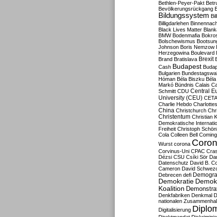
Bethlen-Peyer-Pakt
Betr
Bevölkerungsrückgang
B
Bildungssystem
Bil
Billigdarlehen
Binnennach
Black Lives Matter
Blan
BMW
Bodenmafia
Bokro
Bolschewismus
Bootsun
Johnson
Boris Nemzow
Herzegowina
Boulevard
Brexit
Brand
Bratislava
Budapest
Cash
Budap
Bulgarien
Bundestagswa
Hóman
Béla Biszku
Béla
Markó
Bündnis
Calais
Ca
Central E
Schmitt
CDU
University (CEU)
CET
Charlie Hebdo
Charlottes
China
Christchurch
Chr
Christentum
Christian 
Demokratische Internati
Freiheit
Christoph Schön
Cola
Colleen Bell
Coming
Coron
Wurst
corona
Corvinus-Uni
CPAC
Cra
Dézsi
CSU
Csíki Sör
Da
Datenschutz
David B. Co
Cameron
David Schwezo
Demogra
Debrecen
defi
Demokratie
Demokr
Koalition
Demonstra
Denkfabriken
Denkmal
D
nationalen Zusammenhal
Diplom
Digitalisierung