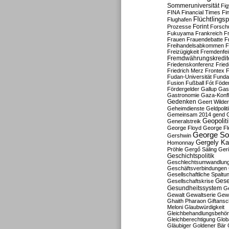
Sommeruniversität
Fig
FINA
Financial Times
Fi
Flüchtlingsp
Flughafen
Forint
Prozesse
Forsch
Fukuyama
Frankreich
F
Frauen
Frauendebatte
F
Freihandelsabkommen
F
Freizügigkeit
Fremdenfein
Fremdwährungskredit
Friedenskonferenz
Frie
Friedrich Merz
Frontex
F
Fudan-Universität
Funda
Fusion
Fußball
Fót
Föder
Fördergelder
Gallup
Gast
Gastronomie
Gaza-Konfl
Gedenken
Geert Wilde
Geheimdienste
Geldpolit
Gemeinsam 2014
gend
Geopolit
Generalstreik
George Floyd
George Fl
George So
Gershwin
Gergely K
Homonnay
Pröhle
Gergő Sáling
Geri
Geschichtspolitik
Geschlechtsumwandlun
Geschäftsverbindungen
Gesellschaftliche Spaltu
Gese
Gesellschaftskrise
Gesundheitssystem
Ge
Gewalt
Gewaltserie
Gew
Ghaith Pharaon
Giftansc
Meloni
Glaubwürdigkeit
Gleichbehandlungsbehö
Gleichberechtigung
Glob
Gläubiger
Goldener Bär