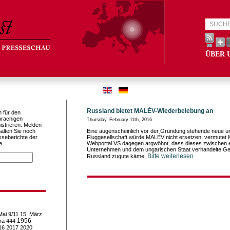
ÜBER 
Russland bietet MALÉV-Wiederbelebung an
h für den
prachigen
Thursday, February 11th, 2016
istrieren. Melden
alten Sie noch
Eine augenscheinlich vor der Gründung stehende neue u
sseberichte der
Fluggesellschaft würde MALÉV nicht ersetzen, vermutet
e.
Webportal VS dagegen argwöhnt, dass dieses zwischen 
Unternehmen und dem ungarischen Staat verhandelte Ges
Bitte weiterlesen
Russland zugute käme.
Mai
9/11
15. März
1956
ra
444
16
2017
2020