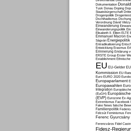
Direktmandat
Diskrimini
Donald
Dokumentation
Tusk
Donau
Doping
Dop
Staatsbürgerschaft
Dritt
Drogenpolitik
Drogentestp
Dschihadismus
Dschung
Verordnung
Dávid Vitézy
Einwanderung
Einwan
Einwanderungspolitik
Ein
Elisabeth II.
Eliten
ELTE
Emmanuel Macron
En
Energiepolitik
Ságvári
Entradikalisierung
Entsc
Entwicklung
Erasmus
Erb
Erinnerung
Erklärung vo
ERSTE Group
Erster We
Establishment
Ethnische
EU
EU-Gelder
EU
Kommission
EU-Rats
Euro
EURO 2020
Eurob
Europaparlament
E
Europawahlen
Euro
Integration
Europäische
Europäische 
(EuGH)
(EVP)
Eurozone
Ex-Ag
Extremismus
Facebook
Fake News
falsche Bew
Familienpolitik
Federic
Felcsút
Feminismus
Fer
Ferenc Gyurcsány
Ferencváros
Fidel Castr
Fidesz-Regieru