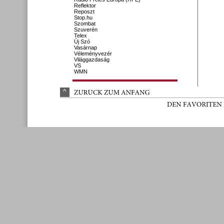
Reflektor
Reposzt
Stop.hu
Szombat
Szuverén
Telex
Új Szó
Vasárnap
Véleményvezér
Világgazdaság
VS
WMN
^
ZURÜ
CK 
ZUM 
ANFANG
DEN 
FAVORITEN 