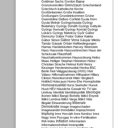
Goldman Sachs
Gordon Bajnai
Grenzzaun
Grenzkontrollen
Griechenland
Griechisch-katholische Kirche
Großbritannien
Große Koalition
Großungarn
Grundeinkommen
Grüne
Gwendoline Delbos-Corfield
Gyula Horn
Gyula Molnár
Gyöngyöspata
György
Budaházy
György Donáth
György Gattyán
György Hunvald
György Konrád
György
Lukács
György Matolcsy
Győr
Gábor
Demszky
Gábor Fodor
Gábor Kaleta
Gábor Vona
Gábor Simon
Gáspár Miklós
Tamás
Gáspár Orbán
Haftbedingungen
Hamas
Handelsketten
Harvey Weinstein
Hass
Hassrede
Hassverbrechen
Haus der
Haushalt
Schicksale
Haushaltseinkommen
Hausordnung
Heiko
Maas
Heiliger Stephan
Heineken
Heinz-
Christian Strache
Helmut Kohl
Henry
Kissinger
Herdenimmunität
Hertha BSC
Berlin
Heti Világgazdaság (HVG)
Heti
Válasz
Hilfsmaßnahmen
Hilfspaket
Hillary
Clinton
Historikerstreit
Hitler-Vergleich
Hollókő
Holocaust
Homo-Ehe
Homophobie
Homosexualität
Horst Seehofer
Hunxit
Huxit
HÉV
Häusliche Gewalt
Hír TV
Iain
Lindsay
Identität
Identitätspolitik
Ideologie
Ikonen
Ildikó Bangó Borbély
Ildikó Enyedi
Ildikó Lendvai
Ildikó Varga
Ildikó Vida
Illiberale
Illegale Einwanderung
Demokratie
Image
Imageschaden
Imagewandel
Immobilien
Impeachment
Impfung
Imre Horváth
Imre Kertész
Imre
Nagy
Imre Pozsgay
In-vitro-Fertilisation
Inflation
INA
Index
Informanten
Informationsfreiheit
Innenpolitik