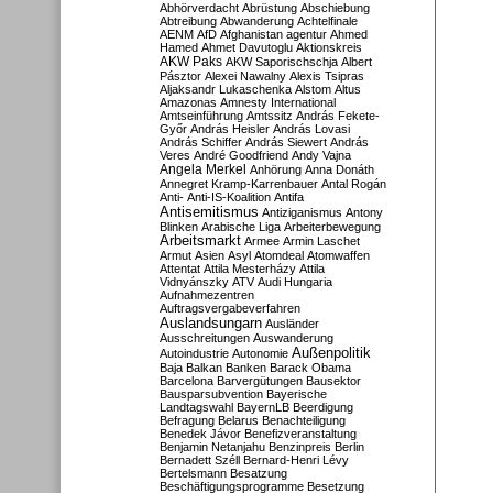
Abhörverdacht
Abrüstung
Abschiebung
Abtreibung
Abwanderung
Achtelfinale
AENM
AfD
Afghanistan
agentur
Ahmed
Hamed
Ahmet Davutoglu
Aktionskreis
AKW Paks
AKW Saporischschja
Albert
Pásztor
Alexei Nawalny
Alexis Tsipras
Aljaksandr Lukaschenka
Alstom
Altus
Amazonas
Amnesty International
Amtseinführung
Amtssitz
András Fekete-
Győr
András Heisler
András Lovasi
András Schiffer
András Siewert
András
Veres
André Goodfriend
Andy Vajna
Angela Merkel
Anhörung
Anna Donáth
Annegret Kramp-Karrenbauer
Antal Rogán
Anti-
Anti-IS-Koalition
Antifa
Antisemitismus
Antiziganismus
Antony
Blinken
Arabische Liga
Arbeiterbewegung
Arbeitsmarkt
Armee
Armin Laschet
Armut
Asien
Asyl
Atomdeal
Atomwaffen
Attentat
Attila Mesterházy
Attila
Vidnyánszky
ATV
Audi Hungaria
Aufnahmezentren
Auftragsvergabeverfahren
Auslandsungarn
Ausländer
Ausschreitungen
Auswanderung
Außenpolitik
Autoindustrie
Autonomie
Baja
Balkan
Banken
Barack Obama
Barcelona
Barvergütungen
Bausektor
Bausparsubvention
Bayerische
Landtagswahl
BayernLB
Beerdigung
Befragung
Belarus
Benachteiligung
Benedek Jávor
Benefizveranstaltung
Benjamin Netanjahu
Benzinpreis
Berlin
Bernadett Széll
Bernard-Henri Lévy
Bertelsmann
Besatzung
Beschäftigungsprogramme
Besetzung