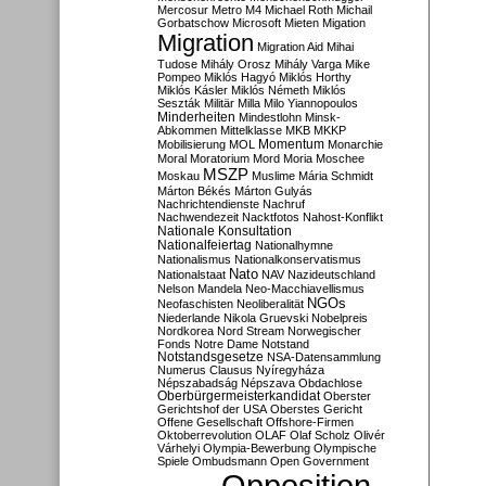
Mercosur
Metro M4
Michael Roth
Michail
Gorbatschow
Microsoft
Mieten
Migation
Migration
Migration Aid
Mihai
Tudose
Mihály Orosz
Mihály Varga
Mike
Pompeo
Miklós Hagyó
Miklós Horthy
Miklós Kásler
Miklós Németh
Miklós
Seszták
Militär
Milla
Milo Yiannopoulos
Minderheiten
Mindestlohn
Minsk-
Abkommen
Mittelklasse
MKB
MKKP
Momentum
Mobilisierung
MOL
Monarchie
Moral
Moratorium
Mord
Moria
Moschee
MSZP
Moskau
Muslime
Mária Schmidt
Márton Békés
Márton Gulyás
Nachrichtendienste
Nachruf
Nachwendezeit
Nacktfotos
Nahost-Konflikt
Nationale Konsultation
Nationalfeiertag
Nationalhymne
Nationalismus
Nationalkonservatismus
Nato
Nationalstaat
NAV
Nazideutschland
Nelson Mandela
Neo-Macchiavellismus
NGOs
Neofaschisten
Neoliberalität
Niederlande
Nikola Gruevski
Nobelpreis
Nordkorea
Nord Stream
Norwegischer
Fonds
Notre Dame
Notstand
Notstandsgesetze
NSA-Datensammlung
Numerus Clausus
Nyíregyháza
Népszabadság
Népszava
Obdachlose
Oberbürgermeisterkandidat
Oberster
Gerichtshof der USA
Oberstes Gericht
Offene Gesellschaft
Offshore-Firmen
Oktoberrevolution
OLAF
Olaf Scholz
Olivér
Várhelyi
Olympia-Bewerbung
Olympische
Spiele
Ombudsmann
Open Government
Opposition