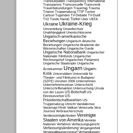
Transkarpatien
Transparency International
Transparenz
Transsexuelle
Transvestit
Trauerbekundungen
Trauertag
Trauma
Trianon
Truppenabzug
TTIP
Tucker
Carlson
Tugenden
TV-Debatte
TV-Duell
Türkei
TV2
Tünde Handó
Uber
UEFA
Ukraine-Krieg
Ukraine
Umverteilung
Umweltschutz
Unabhängigkeit
Unentschlossene
Ungarisch-amerikanische
Beziehungen
Ungarisch-deutsche
Beziehungen
Ungarische Akademie der
Wissenschaften
Ungarische Garde
Ungarische Nationalbank
Ungarischer
Nationaler Filmfonds
Ungarischer
Rechnungshof
Ungarisches Parlament
Ungarische Staatsoper
Ungarische
Ungarn
Ungarn-
Ärztekammer
Kritik
Universitäten
Universität für
Theater- und Filmkunst in Budapest
(SZFE)
Unruhen 2006
Unternehmen
Unternehmenssteuer
Unterschicht
Unterschriftenaktion
Untersuchung
Ursula
US-Botschaft
von der Leyen
US-
US-
Einreiseverbot
Präsidentschaftswahlen
US-
Truppenabzug
Utrecht
Vandalismus
Vasárnapi Hírek
Vatikan
Venezuela
Vera
Jourová
Verbraucherschutz
Vereinigte
Verdienstmöglichkeiten
Staaten von Amerika
Vereinte
Nationen
Verfahren
Verfassungsgericht
Verfassungsänderung
Vergangenheit
Vergewaltigungsvorwurf
Verhandlungen