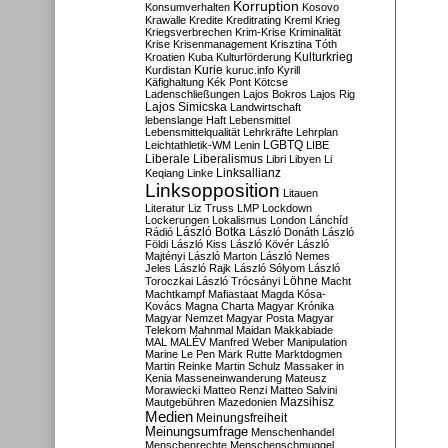
Korruption
Konsumverhalten
Kosovo
Krawalle
Kredite
Kreditrating
Kreml
Krieg
Kriegsverbrechen
Krim-Krise
Kriminalität
Krise
Krisenmanagement
Krisztina Tóth
Kulturkrieg
Kroatien
Kuba
Kulturförderung
Kurdistan
Kurie
kuruc.info
Kyrill
Käfighaltung
Kék Pont
Kötcse
Ladenschließungen
Lajos Bokros
Lajos Rig
Lajos Simicska
Landwirtschaft
lebenslange Haft
Lebensmittel
Lebensmittelqualität
Lehrkräfte
Lehrplan
LGBTQ
Leichtathletik-WM
Lenin
LIBE
Liberale
Liberalismus
Libri
Libyen
Li
Linksallianz
Keqiang
Linke
Linksopposition
Litauen
Literatur
Liz Truss
LMP
Lockdown
Lockerungen
Lokalismus
London
Lánchíd
Rádió
László Botka
László Donáth
László
Földi
László Kiss
László Kövér
László
Majtényi
László Marton
László Nemes
Jeles
László Rajk
László Sólyom
László
Löhne
Toroczkai
László Trócsányi
Macht
Machtkampf
Mafiastaat
Magda Kósa-
Kovács
Magna Charta
Magyar Krónika
Magyar Nemzet
Magyar Posta
Magyar
Telekom
Mahnmal
Maidan
Makkabiade
MAL
MALÉV
Manfred Weber
Manipulation
Marine Le Pen
Mark Rutte
Marktdogmen
Martin Reinke
Martin Schulz
Massaker in
Kenia
Masseneinwanderung
Mateusz
Morawiecki
Matteo Renzi
Matteo Salvini
Mautgebühren
Mazedonien
Mazsihisz
Medien
Meinungsfreiheit
Meinungsumfrage
Menschenhandel
Menschenrechte
Menschenschmuggel