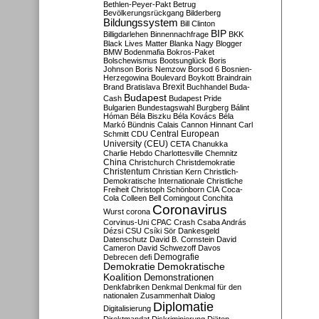
Bethlen-Peyer-Pakt
Betrug
Bevölkerungsrückgang
Bilderberg
Bildungssystem
Bill Clinton
BIP
Billigdarlehen
Binnennachfrage
BKK
Black Lives Matter
Blanka Nagy
Blogger
BMW
Bodenmafia
Bokros-Paket
Bolschewismus
Bootsunglück
Boris
Johnson
Boris Nemzow
Borsod 6
Bosnien-
Herzegowina
Boulevard
Boykott
Braindrain
Brexit
Brand
Bratislava
Buchhandel
Buda-
Budapest
Cash
Budapest Pride
Bulgarien
Bundestagswahl
Burgberg
Bálint
Hóman
Béla Biszku
Béla Kovács
Béla
Markó
Bündnis
Calais
Cannon Hinnant
Carl
Central European
Schmitt
CDU
University (CEU)
CETA
Chanukka
Charlie Hebdo
Charlottesville
Chemnitz
China
Christchurch
Christdemokratie
Christentum
Christian Kern
Christlich-
Demokratische Internationale
Christliche
Freiheit
Christoph Schönborn
CIA
Coca-
Cola
Colleen Bell
Comingout
Conchita
Coronavirus
Wurst
corona
Corvinus-Uni
CPAC
Crash
Csaba András
Dézsi
CSU
Csíki Sör
Dankesgeld
Datenschutz
David B. Cornstein
David
Cameron
David Schwezoff
Davos
Demografie
Debrecen
defi
Demokratie
Demokratische
Koalition
Demonstrationen
Denkfabriken
Denkmal
Denkmal für den
nationalen Zusammenhalt
Dialog
Diplomatie
Digitalisierung