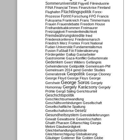
Sommeruniversität
Figyelő
Filmindustrie
FINA
Financial Times
Finanzkrise
Finnland
Flüchtlingspolitik
Flughafen
Forex-
Forint
Prozesse
Forschung
FPÖ
Francis
Fukuyama
Frankreich
Frans Timmermans
Frauen
Frauendebatte
Freedom House
Freihandelsabkommen
Freimaurer
Freizügigkeit
Fremdenfeindlichkeit
Fremdwährungskredite
fried
Friedenskonferenz
Friedensmarsch
Friedrich Merz
Frontex
Front National
Fudan-Universität
Fundamentalismus
Fusion
Fußball
Fót
Föderalisierung
Fördergelder
Gallup
Gastarbeiter
Gastronomie
Gaza-Konflikt
Geburtenrate
Gedenken
Geert Wilders
Gefängnis
Geheimdienste
Geldpolitik
Gemeinsam-PM
Gemeinsam 2014
gend
Gender Studies
Geopolitik
Generalstreik
George Clooney
George Floyd
George Floys
George
George Soros
Gershwin
Gergely
Gergely Karácsony
Homonnay
Gergely
Pröhle
Gergő Sáling
Gerichtsurteil
Geschichtspolitik
Geschlechtsumwandlung
Geschäftsverbindungen
Gesellschaft
Gesellschaftliche Spaltung
Gesetz
Gesellschaftskrise
Gesundheitssystem
Getreidelieferungen
Gewalt
Gewaltserie
Gewerkschaften
Ghaith Pharaon
Giftanschlag
Giorgia
Meloni
Glaubwürdigkeit
Gleichbehandlungsbehörde
Gleichberechtigung
Globalisierung
Gläubiger
Goldener Bär
Golden Globe