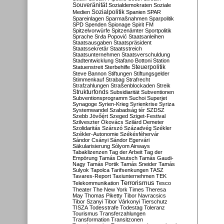
Souveränität
Sozialdemokraten
Soziale
Sozialpolitik
Medien
Spanien
SPAR
Spareinlagen
Sparmaßnahmen
Sparpolitik
SPD
Spenden
Spionage
Spirit FM
Spitzelvorwürfe
Spitzenämter
Sportpolitik
Sprache
Srđa Popović
Staatsanleihen
Staatsausgaben
Staatspräsident
Staatssekretär
Staatsstreich
Staatsunternehmen
Staatsverschuldung
Stadtentwicklung
Stafano Bottoni
Station
Steuerpolitik
Statuenstreit
Sterbehilfe
Steve Bannon
Stiftungen
Stiftungsgelder
Stimmenkauf
Strabag
Strafrecht
Strafzahlungen
Straßenblockaden
Streik
Strukturfonds
Subsidiarität
Subventionen
Subventionsprogramm
Suchoi Superjet
Synagoge
Syrien-Krieg
Syrienkrise
Syriza
Systemwandel
Szabadság tér
SZDSZ
Szebb Jövőért
Szeged
Sziget-Festival
Szilveszter Ókovács
Szilárd Demeter
Szolidaritás
Szárszó
Századvég
Székler
Székler-Autonomie
Székésféhervár
Sándor Csányi
Sándor Egervári
Säkularisierung
Sólyom Airways
Tabaklizenzen
Tag der Arbeit
Tag der
Empörung
Tamás Deutsch
Tamás Gaudi-
Nagy
Tamás Portik
Tamás Sneider
Tamás
Sulyok
Tapolca
Tarifsenkungen
TASZ
Tavares-Report
Taxiunternehmen
TEK
Terrorismus
Telekommunikation
Tesco
Theater
The New York Times
Theresa
May
Thomas Piketty
Tibor Navracsics
Tibor Szanyi
Tibor Várkonyi
Tierschutz
TISZA
Todesstrafe
Todestag
Toleranz
Tourismus
Transferzahlungen
Transformation
Transitzonen