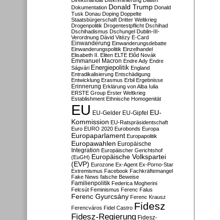
Direktmandat
Diskriminierung
Diäten
Donald Trump
Dokumentation
Donald
Tusk
Donau
Doping
Doppelte
Staatsbürgerschaft
Dritter Weltkrieg
Drogenpolitik
Drogentestpflicht
Dschihad
Dschihadismus
Dschungel
Dublin-III-
Verordnung
Dávid Vitézy
E-Card
Einwanderung
Einwanderungsdebatte
Einwanderungspolitik
Einzelhandel
Elisabeth II.
Eliten
ELTE
Előd Novák
Emmanuel Macron
Endre Ady
Endre
Energiepolitik
Ságvári
England
Entradikalisierung
Entschädigung
Entwicklung
Erasmus
Erbil
Ergebnisse
Erinnerung
Erklärung von Alba Iulia
ERSTE Group
Erster Weltkrieg
Establishment
Ethnische Homogenität
EU
EU-
EU-Gelder
EU-Gipfel
Kommission
EU-Ratspräsidentschaft
Euro
EURO 2020
Eurobonds
Europa
Europaparlament
Europapolitik
Europawahlen
Europäische
Integration
Europäischer Gerichtshof
Europäische Volkspartei
(EuGH)
(EVP)
Eurozone
Ex-Agent
Ex-Porno-Star
Extremismus
Facebook
Fachkräftemangel
Fake News
falsche Beweise
Familienpolitik
Federica Mogherini
Felcsút
Feminismus
Ferenc Falus
Ferenc Gyurcsány
Ferenc Krausz
Fidesz
Ferencváros
Fidel Castro
Fidesz-Regierung
Fidesz-