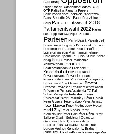
Partnership
Origo
Oscar
Ostbahnhof
Ostern
OSZE
OTP
Palästina
Panama Papers
Paneuropäisches Picknick
Paparazzo
Papst Benedikt XVI.
Papst Franziskus
Parlamentswahl 2018
Paris
Parlamentswahl 2022
Partei
des doppelschwänzigen Hundes
Parteien
Party-Bezirk
Patentstreit
Patriotismus
Pegasus
Personenkennzahl
Persönlichkeitsrechte
Petition
Petőfi-
Literaturmuseum
Pharmaunternehmen
Philosophie
Pipeline
PiS
Pisa-Studie
Plakat-
Polen
Krieg
Polizei
Polnischer
Populismus
Abhörskandal
Postkommunismus
Preispolitik
Pressefreiheit
Privatfernsehen
Privatinsolvenz
Privatisierungen
Privatkundenbank
Prognose
Propaganda
Protest
Prostitution
Protektionismus
Prozess
Prozesse
Präsidentschaftswahl
Prävention
Puskás Akadémia FC
Pál
Völner
Pädophilie
Péter-Pázmány-
Universität
Péter Esterházy
Péter Gothár
Péter Gulácsi
Péter Jakab
Péter Juhász
Péter
Péter Magyar
Péter Medgyessy
Márki-Zay
Péter Nadás
Péter
Niedermüller
Péter Polt
Péter Róna
Péter
Szijjártó
Qasim Soleimani
Quaestor
Quaestor-Pleite
Quotensystem
Radikalismus
Radikalität
Radio Free
Europe
Radnóti
Randalph L. Braham
Rassismus
Ratkó-Kinder
Rattenplage
Re-