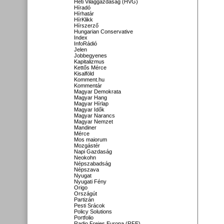
Heti Világgazdaság (HVG)
Híradó
Hírhatár
HírKlikk
Hírszerző
Hungarian Conservative
Index
InfoRádió
Jelen
Jobbegyenes
Kapitalizmus
Kettős Mérce
Kisalföld
Komment.hu
Kommentár
Magyar Demokrata
Magyar Hang
Magyar Hírlap
Magyar Idők
Magyar Narancs
Magyar Nemzet
Mandiner
Mérce
Mos maiorum
Mozgástér
Napi Gazdaság
Neokohn
Népszabadság
Népszava
Nyugat
Nyugati Fény
Origo
Országút
Partizán
Pesti Srácok
Policy Solutions
Portfolio
Radio Freies Europa (RFE)