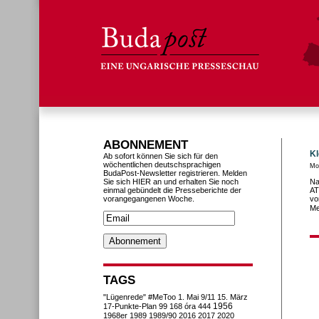
ABONNEMENT
Kl
Ab sofort können Sie sich für den
wöchentlichen deutschsprachigen
Mo
BudaPost-Newsletter registrieren. Melden
Sie sich HIER an und erhalten Sie noch
Na
einmal gebündelt die Presseberichte der
AT
vorangegangenen Woche.
vo
Me
TAGS
"Lügenrede"
#MeToo
1. Mai
9/11
15. März
1956
17-Punkte-Plan
99
168 óra
444
1968er
1989
1989/90
2016
2017
2020