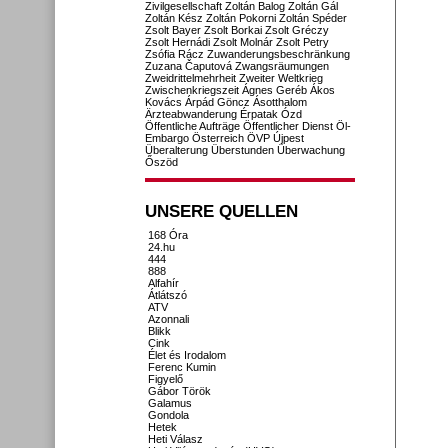
Zivilgesellschaft
Zoltán Balog
Zoltán Gál
Zoltán Kész
Zoltán Pokorni
Zoltán Spéder
Zsolt Bayer
Zsolt Borkai
Zsolt Gréczy
Zsolt Hernádi
Zsolt Molnár
Zsolt Petry
Zsófia Rácz
Zuwanderungsbeschränkung
Zuzana Čaputová
Zwangsräumungen
Zweidrittelmehrheit
Zweiter Weltkrieg
Zwischenkriegszeit
Ágnes Geréb
Ákos
Kovács
Árpád Göncz
Ásotthalom
Ärzteabwanderung
Érpatak
Ózd
Öffentliche Aufträge
Öffentlicher Dienst
Öl-
Embargo
Österreich
ÖVP
Újpest
Überalterung
Überstunden
Überwachung
Őszöd
UNSERE QUELLEN
168 Óra
24.hu
444
888
Alfahír
Átlátszó
ATV
Azonnali
Blikk
Cink
Élet és Irodalom
Ferenc Kumin
Figyelő
Gábor Török
Galamus
Gondola
Hetek
Heti Válasz