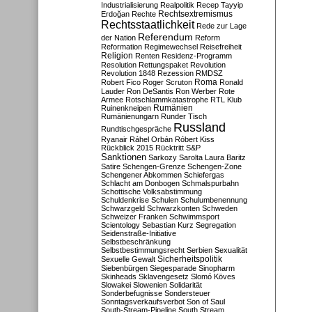
Industrialisierung
Realpolitik
Recep Tayyip
Rechtsextremismus
Erdoğan
Rechte
Rechtsstaatlichkeit
Rede zur Lage
Referendum
der Nation
Reform
Reformation
Regimewechsel
Reisefreiheit
Religion
Renten
Residenz-Programm
Resolution
Rettungspaket
Revolution
Revolution 1848
Rezession
RMDSZ
Roma
Robert Fico
Roger Scruton
Ronald
Lauder
Ron DeSantis
Ron Werber
Rote
Armee
Rotschlammkatastrophe
RTL Klub
Ruinenkneipen
Rumänien
Rumänienungarn
Runder Tisch
Russland
Rundtischgespräche
Ryanair
Ráhel Orbán
Róbert Kiss
Rückblick 2015
Rücktritt
S&P
Sanktionen
Sarkozy
Sarolta Laura Baritz
Satire
Schengen-Grenze
Schengen-Zone
Schengener Abkommen
Schiefergas
Schlacht am Donbogen
Schmalspurbahn
Schottische Volksabstimmung
Schuldenkrise
Schulen
Schulumbenennung
Schwarzgeld
Schwarzkonten
Schweden
Schweizer Franken
Schwimmsport
Scientology
Sebastian Kurz
Segregation
Seidenstraße-Initiative
Selbstbeschränkung
Selbstbestimmungsrecht
Serbien
Sexualität
Sicherheitspolitik
Sexuelle Gewalt
Siebenbürgen
Siegesparade
Sinopharm
Skinheads
Sklavengesetz
Slomó Köves
Slowakei
Slowenien
Solidarität
Sonderbefugnisse
Sondersteuer
Sonntagsverkaufsverbot
Son of Saul
South-Stream-Pipeline
South Stream