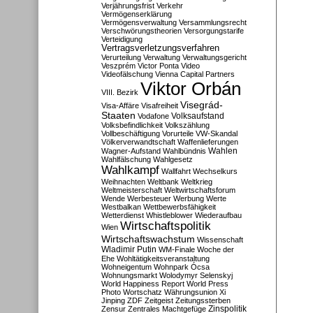
Verjährungsfrist
Verkehr
Vermögenserklärung
Vermögensverwaltung
Versammlungsrecht
Verschwörungstheorien
Versorgungstarife
Verteidigung
Vertragsverletzungsverfahren
Verurteilung
Verwaltung
Verwaltungsgericht
Veszprém
Victor Ponta
Video
Videofälschung
Vienna Capital Partners
Viktor Orbán
VIII. Bezirk
Visegrád-
Visa-Affäre
Visafreiheit
Staaten
Vodafone
Volksaufstand
Volksbefindlichkeit
Volkszählung
Vollbeschäftigung
Vorurteile
VW-Skandal
Völkerverwandtschaft
Waffenlieferungen
Wahlen
Wagner-Aufstand
Wahlbündnis
Wahlfälschung
Wahlgesetz
Wahlkampf
Wallfahrt
Wechselkurs
Weihnachten
Weltbank
Weltkrieg
Weltmeisterschaft
Weltwirtschaftsforum
Wende
Werbesteuer
Werbung
Werte
Westbalkan
Wettbewerbsfähigkeit
Wetterdienst
Whistleblower
Wiederaufbau
Wirtschaftspolitik
Wien
Wirtschaftswachstum
Wissenschaft
Wladimir Putin
WM-Finale
Woche der
Ehe
Wohltätigkeitsveranstaltung
Wohneigentum
Wohnpark Ócsa
Wohnungsmarkt
Wolodymyr Selenskyj
World Happiness Report
World Press
Photo
Wortschatz
Währungsunion
Xi
Jinping
ZDF
Zeitgeist
Zeitungssterben
Zensur
Zentrales Machtgefüge
Zinspolitik