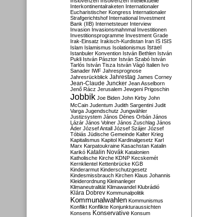
Inslovenzen
Insolvenzen
Intellektuelle
Interkontinentalraketen
Internationaler
Eucharistischer Kongress
Internationaler
Strafgerichtshof
International Investment
Bank (IIB)
Internetsteuer
Interview
Invasion
Invasionsmahnmal
Investitionen
Investitionsprogramme
Investment Grade
Irak-Einsatz
Irakisch-Kurdistan
Iran
IS
ISIS
Israel
Islam
Islamismus
Isolationismus
Istanbuler Konvention
István Bethlen
István
Pukli
István Pásztor
István Szabó
István
Tarlós
István Tisza
István Vágó
Italien
Ivo
Sanader
IWF
Jahresprognose
Jahrestag
Jahresrückblick
James Corney
Jean-Claude Juncker
Jean Asselborn
Jenő Rácz
Jerusalem
Jewgeni Prigoschin
Jobbik
Joe Biden
John Kirby
John
McCain
Judentum
Judith Sargentini
Judit
Varga
Jugendschutz
Jungwähler
Justizsystem
János Dénes Orbán
János
Lázár
János Volner
János Zuschlag
János
Áder
József Antall
József Szájer
József
Tóbiás
Jüdische Gemeinde
Kalter Krieg
Kapitalismus
Kapitol
Kardinalgesetz
Karl
Marx
Karpatoukraine
Kasachstan
Katalin
Katalin Novák
Karikó
Katalonien
Katholische Kirche
KDNP
Kecskemét
Kernklientel
Kettenbrücke
KGB
Kinderarmut
Kinderschutzgesetz
Kindesmissbrauch
Kirchen
Klaus Johannis
Kleiderordnung
Kleinanleger
Klimaneutralität
Klimawandel
Klubrádió
Klára Dobrev
Kommunalpolitik
Kommunalwahlen
Kommunismus
Konflikt
Konflikte
Konjunkturaussichten
Konservative
Konsens
Konsum