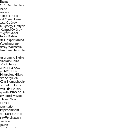
Bajnai
aun
Griechenland
irche
lition
ommen
Grüne
eld
Gyula Horn
pata
György
th
György Gattyán
 Konrád
György
y
Győr
Gábor
Gábor Kaleta
na
Gáspár Miklós
ftbedingungen
arvey Weinstein
brechen
Haus der
usordnung
Heiko
eineken
Heinz-
 Kohl
Henry
ät
Hertha BSC
g (HVG)
Heti
Hilfspaket
Hillary
tler-Vergleich
-Ehe
Homophobie
Seehofer
Hunxit
walt
Hír TV
Iain
spolitik
Ideologie
ély
Ildikó Enyedi
a
Ildikó Vida
liberale
geschaden
Impeachment
mre Kertész
Imre
itro-Fertilisation
rmanten
politik