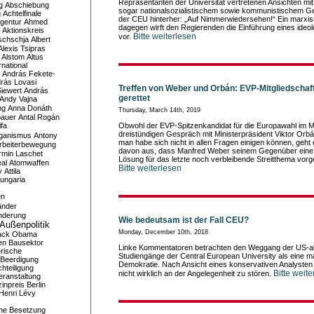
Repräsentanten der Universität vertretenen Ansichten mit
g
Abschiebung
sogar nationalsozialistischem sowie kommunistischem Ge
g
Achtelfinale
der CEU hinterher: „Auf Nimmerwiedersehen!“ Ein marxis
gentur
Ahmed
dagegen wirft den Regierenden die Einführung eines ideo
Aktionskreis
Bitte weiterlesen
vor.
schschja
Albert
Alexis Tsipras
Alstom
Altus
national
András Fekete-
rás Lovasi
Treffen von Weber und Orbán: EVP-Mitgliedschaft 
iewert
András
gerettet
Andy Vajna
ng
Anna Donáth
Thursday, March 14th, 2019
bauer
Antal Rogán
ifa
Obwohl der EVP-Spitzenkandidat für die Europawahl im 
dreistündigen Gespräch mit Ministerpräsident Viktor Orbán
iganismus
Antony
man habe sich nicht in allen Fragen einigen können, geht ei
rbeiterbewegung
davon aus, dass Manfred Weber seinem Gegenüber eine
rmin Laschet
Lösung für das letzte noch verbleibende Streitthema vor
al
Atomwaffen
Bitte weiterlesen
y
Attila
ungaria
en
änder
nderung
Wie bedeutsam ist der Fall CEU?
Außenpolitik
Monday, December 10th, 2018
ack Obama
en
Bausektor
Linke Kommentatoren betrachten den Weggang der US-ak
rische
Studiengänge der Central European University als eine ma
Beerdigung
Demokratie. Nach Ansicht eines konservativen Analysten
hteiligung
Bitte weit
nicht wirklich an der Angelegenheit zu stören.
eranstaltung
inpreis
Berlin
Henri Lévy
me
Besetzung