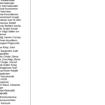
Intellektuelle
nternationaler
s
Internationaler
ional Investment
Interview
mal
Investitionen
nvestment Grade
rdistan
Iran
IS
ISIS
Israel
ionismus
tván Bethlen
István
ván Szabó
István
án Vágó
Italien
Ivo
gnose
tag
James Corney
Jean Asselborn
wgeni Prigoschin
hn Kirby
John
 Sargentini
Judit
gwähler
es Orbán
János
s Zuschlag
János
 Szájer
József
nde
Kalter Krieg
inalgesetz
Karl
sachstan
Katalin
atalonien
P
Kecskemét
e
KGB
tzgesetz
en
Klaus Johannis
ger
del
Klubrádió
politik
Kommunismus
turaussichten
e
Konsum