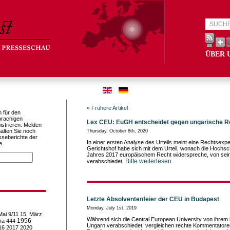
ÜBER 
« Frühere Artikel
h für den
prachigen
Lex CEU: EuGH entscheidet gegen ungarische R
istrieren. Melden
alten Sie noch
Thursday, October 8th, 2020
sseberichte der
In einer ersten Analyse des Urteils meint eine Rechtsexpe
e.
Gerichtshof habe sich mit dem Urteil, wonach die Hochs
Jahres 2017 europäischem Recht widerspreche, von seine
Bitte weiterlesen
verabschiedet.
Letzte Absolventenfeier der CEU in Budapest
Monday, July 1st, 2019
Mai
9/11
15. März
Während sich die Central European University von ihrem 
1956
ra
444
Ungarn verabschiedet, vergleichen rechte Kommentatore
16
2017
2020