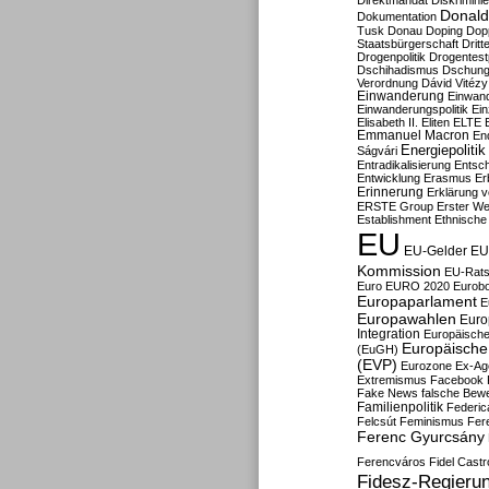
Direktmandat
Diskrimini
Donald
Dokumentation
Tusk
Donau
Doping
Dop
Staatsbürgerschaft
Dritt
Drogenpolitik
Drogentestp
Dschihadismus
Dschung
Verordnung
Dávid Vitézy
Einwanderung
Einwan
Einwanderungspolitik
Ein
Elisabeth II.
Eliten
ELTE
Emmanuel Macron
En
Energiepolitik
Ságvári
Entradikalisierung
Entsc
Entwicklung
Erasmus
Erb
Erinnerung
Erklärung vo
ERSTE Group
Erster We
Establishment
Ethnische
EU
EU-Gelder
EU
Kommission
EU-Rats
Euro
EURO 2020
Eurob
Europaparlament
E
Europawahlen
Euro
Integration
Europäische
Europäische 
(EuGH)
(EVP)
Eurozone
Ex-Ag
Extremismus
Facebook
Fake News
falsche Bew
Familienpolitik
Federic
Felcsút
Feminismus
Fer
Ferenc Gyurcsány
Ferencváros
Fidel Castr
Fidesz-Regieru