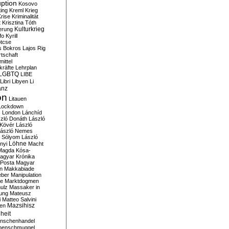
ption
Kosovo
ting
Kreml
Krieg
rise
Kriminalität
t
Krisztina Tóth
Kulturkrieg
erung
fo
Kyrill
tcse
s Bokros
Lajos Rig
tschaft
ittel
kräfte
Lehrplan
LGBTQ
LIBE
Libri
Libyen
Li
anz
on
Litauen
Lockdown
s
London
Lánchíd
zló Donáth
László
 Kövér
László
ászló Nemes
ó Sólyom
László
Löhne
nyi
Macht
Magda Kósa-
agyar Krónika
Posta
Magyar
n
Makkabiade
eber
Manipulation
te
Marktdogmen
ulz
Massaker in
ung
Mateusz
i
Matteo Salvini
en
Mazsihisz
heit
nschenhandel
henschmuggel