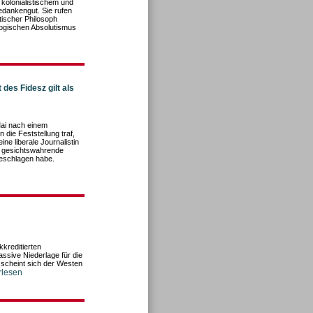
 kolonialistischem und
dankengut. Sie rufen
tischer Philosoph
logischen Absolutismus
des Fidesz gilt als
Mai nach einem
 die Feststellung traf,
ne liberale Journalistin
 gesichtswahrende
geschlagen habe.
kreditierten
ssive Niederlage für die
 scheint sich der Westen
erlesen