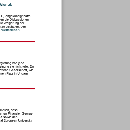
Wien ab
U) angekündigt hatte,
en die Diskussionen
 die Weigerung der
g zu gestatten, den
e weiterlesen
gierung vor, jene
nung sie nicht teile. Ein
offene Gesellschaft, wie
inen Platz in Ungarn
mdlich, dass
schen Finanzier George
pas sowie den
al European University