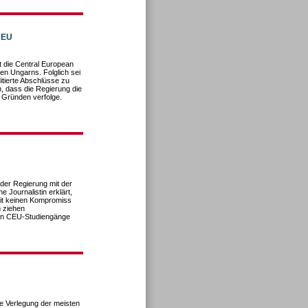
CEU
t die Central European
en Ungarns. Folglich sei
itierte Abschlüsse zu
n, dass die Regierung die
 Gründen verfolge.
er Regierung mit der
 Journalistin erklärt,
eit keinen Kompromiss
 ziehen
en CEU-Studiengänge
ine Verlegung der meisten