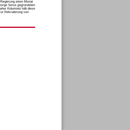
n Regierung einen Monat
 George Soros gegründeten
aher Kolumnist hält diese
zur Rekrutierung von