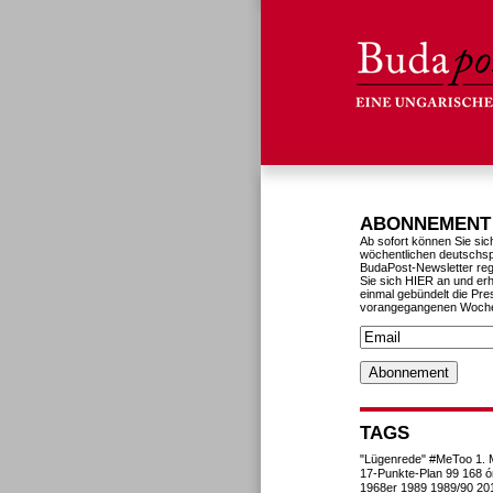
ABONNEMENT
Ab sofort können Sie sic
wöchentlichen deutschs
BudaPost-Newsletter reg
Sie sich HIER an und erh
einmal gebündelt die Pre
vorangegangenen Woch
TAGS
"Lügenrede"
#MeToo
1. 
17-Punkte-Plan
99
168 ó
1968er
1989
1989/90
20