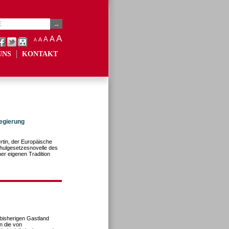
A
A
A
A
A
UNS
KONTAKT
egierung
rtin, der Europäische
chulgesetzesnovelle des
r eigenen Tradition
bisherigen Gastland
n die von