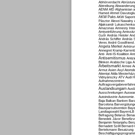
Abhörverdacht
Abrüstun
Abtreibung
Abwanderun
AENM
AfD
Afghanistan
a
Hamed
Ahmet Davutoglu
AKW Paks
AKW Sapori
Pásztor
Alexei Nawalny
Aljaksandr Lukaschenka
Amazonas
Amnesty Inter
Amtseinführung
Amtssitz
Győr
András Heisler
And
András Schiffer
András S
Veres
André Goodfriend
Angela Merkel
Anhöru
Annegret Kramp-Karren
Anti-
Anti-IS-Koalition
Ant
Antisemitismus
Antiz
Blinken
Arabische Liga
A
Arbeitsmarkt
Armee
A
Armut
Asien
Asyl
Atomde
Attentat
Attila Mesterház
Vidnyánszky
ATV
Audi H
Aufnahmezentren
Auftragsvergabeverfahr
Auslandsungarn
Ausl
Ausschreitungen
Auswa
Autoindustrie
Autonomie
Baja
Balkan
Banken
Bar
Barcelona
Barvergütung
Bausparsubvention
Baye
Landtagswahl
BayernLB
Befragung
Belarus
Benac
Benedek Jávor
Benefizv
Benjamin Netanjahu
Benz
Bernadett Széll
Bernard-
Bertelsmann
Besatzung
Beschäftigungsprogram