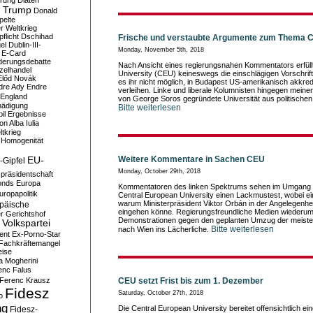
erung
Diäten
 Trump
Donald
pelte
er Weltkrieg
flicht
Dschihad
Frische und verstaubte Argumente zum Thema 
el
Dublin-III-
Monday, November 5th, 2018
E-Card
derungsdebatte
Nach Ansicht eines regierungsnahen Kommentators erfüll
zelhandel
University (CEU) keineswegs die einschlägigen Vorschrift
Előd Novák
es ihr nicht möglich, in Budapest US-amerikanisch akkred
dre Ady
Endre
verleihen. Linke und liberale Kolumnisten hingegen meine
England
von George Soros gegründete Universität aus politischen
hädigung
Bitte weiterlesen
il
Ergebnisse
n Alba Iulia
ltkrieg
 Homogenität
Weitere Kommentare in Sachen CEU
EU-
-Gipfel
Monday, October 29th, 2018
präsidentschaft
onds
Europa
Kommentatoren des linken Spektrums sehen im Umgang d
uropapolitik
Central European University einen Lackmustest, wobei eine
warum Ministerpräsident Viktor Orbán in der Angelegenh
päische
eingehen könne. Regierungsfreundliche Medien wiederum
r Gerichtshof
Demonstrationen gegen den geplanten Umzug der meist
Volkspartei
Bitte weiterlesen
nach Wien ins Lächerliche.
ent
Ex-Porno-Star
Fachkräftemangel
eise
a Mogherini
enc Falus
Ferenc Krausz
CEU setzt Frist bis zum 1. Dezember
Fidesz
Saturday, October 27th, 2018
o
ng
Die Central European University bereitet offensichtlich e
Fidesz-