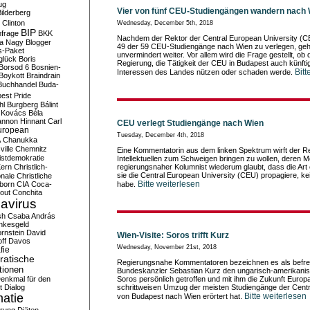
ug
Vier von fünf CEU-Studiengängen wandern nach 
ilderberg
l Clinton
Wednesday, December 5th, 2018
BIP
frage
BKK
Nachdem der Rektor der Central European University (CE
ka Nagy
Blogger
49 der 59 CEU-Studiengänge nach Wien zu verlegen, geh
s-Paket
unvermindert weiter. Vor allem wird die Frage gestellt, ob
glück
Boris
Regierung, die Tätigkeit der CEU in Budapest auch künfti
Borsod 6
Bosnien-
Bitt
Interessen des Landes nützen oder schaden werde.
Boykott
Braindrain
Buchhandel
Buda-
est Pride
hl
Burgberg
Bálint
 Kovács
Béla
nnon Hinnant
Carl
CEU verlegt Studiengänge nach Wien
uropean
Tuesday, December 4th, 2018
A
Chanukka
ville
Chemnitz
Eine Kommentatorin aus dem linken Spektrum wirft der Re
istdemokratie
Intellektuellen zum Schweigen bringen zu wollen, deren Mei
Kern
Christlich-
regierungsnaher Kolumnist wiederum glaubt, dass die Art 
sie die Central European University (CEU) propagiere, ke
onale
Christliche
Bitte weiterlesen
born
CIA
Coca-
habe.
out
Conchita
avirus
sh
Csaba András
nkesgeld
rnstein
David
Wien-Visite: Soros trifft Kurz
ff
Davos
Wednesday, November 21st, 2018
fie
atische
Regierungsnahe Kommentatoren bezeichnen es als befre
tionen
Bundeskanzler Sebastian Kurz den ungarisch-amerikani
enkmal für den
Soros persönlich getroffen und mit ihm die Zukunft Euro
t
Dialog
schrittweisen Umzug der meisten Studiengänge der Centr
atie
Bitte weiterlesen
von Budapest nach Wien erörtert hat.