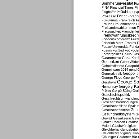
Sommeruniversität
Fig
FINA
Financial Times
Fi
Flüchtlingsp
Flughafen
Forint
Prozesse
Forsch
Fukuyama
Frankreich
F
Frauen
Frauendebatte
F
Freihandelsabkommen
F
Freizügigkeit
Fremdenfein
Fremdwährungskredit
Friedenskonferenz
Frie
Friedrich Merz
Frontex
F
Fudan-Universität
Funda
Fusion
Fußball
Fót
Föder
Fördergelder
Gallup
Gast
Gastronomie
Gaza-Konfl
Gedenken
Geert Wilde
Geheimdienste
Geldpolit
Gemeinsam 2014
gend
Geopolit
Generalstreik
George Floyd
George Fl
George So
Gershwin
Gergely K
Homonnay
Pröhle
Gergő Sáling
Geri
Geschichtspolitik
Geschlechtsumwandlun
Geschäftsverbindungen
Gesellschaftliche Spaltu
Gese
Gesellschaftskrise
Gesundheitssystem
Ge
Gewalt
Gewaltserie
Gew
Ghaith Pharaon
Giftansc
Meloni
Glaubwürdigkeit
Gleichbehandlungsbehö
Gleichberechtigung
Glob
Gläubiger
Goldener Bär