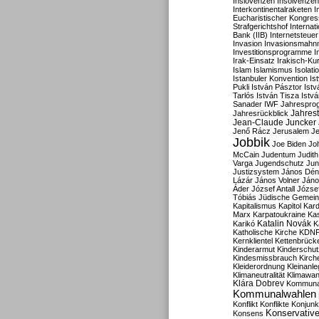
Inslovenzen
Insolvenzen
Interkontinentalraketen
I
Eucharistischer Kongres
Strafgerichtshof
Internat
Bank (IIB)
Internetsteuer
Invasion
Invasionsmahn
Investitionsprogramme
I
Irak-Einsatz
Irakisch-Ku
Islam
Islamismus
Isolat
Istanbuler Konvention
Is
Pukli
István Pásztor
Ist
Tarlós
István Tisza
Istv
Sanader
IWF
Jahrespro
Jahres
Jahresrückblick
Jean-Claude Juncker
Jenő Rácz
Jerusalem
Je
Jobbik
Joe Biden
Jo
McCain
Judentum
Judith
Varga
Jugendschutz
Jun
Justizsystem
János Dén
Lázár
János Volner
Jáno
Áder
József Antall
József
Tóbiás
Jüdische Gemei
Kapitalismus
Kapitol
Kard
Marx
Karpatoukraine
Ka
Katalin Novák
Karikó
K
Katholische Kirche
KDN
Kernklientel
Kettenbrück
Kinderarmut
Kinderschu
Kindesmissbrauch
Kirch
Kleiderordnung
Kleinanle
Klimaneutralität
Klimawan
Klára Dobrev
Kommunal
Kommunalwahlen
Konflikt
Konflikte
Konjunk
Konservativ
Konsens