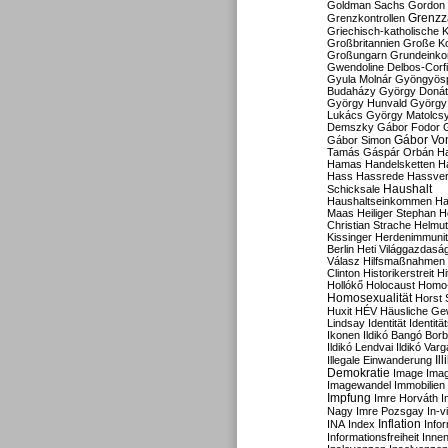
Goldman Sachs
Gordon 
Grenzz
Grenzkontrollen
Griechisch-katholische K
Großbritannien
Große Koa
Großungarn
Grundeink
Gwendoline Delbos-Corfi
Gyula Molnár
Gyöngyös
Budaházy
György Doná
György Hunvald
György
Lukács
György Matolcs
Demszky
Gábor Fodor
Gábor Vo
Gábor Simon
Tamás
Gáspár Orbán
Ha
Hamas
Handelsketten
H
Hass
Hassrede
Hassver
Haushalt
Schicksale
Haushaltseinkommen
Ha
Maas
Heiliger Stephan
H
Christian Strache
Helmut
Kissinger
Herdenimmunit
Berlin
Heti Világgazdasá
Válasz
Hilfsmaßnahmen
Clinton
Historikerstreit
Hi
Hollókő
Holocaust
Homo
Homosexualität
Horst 
Huxit
HÉV
Häusliche Ge
Lindsay
Identität
Identität
Ikonen
Ildikó Bangó Borb
Ildikó Lendvai
Ildikó Varg
Il
Illegale Einwanderung
Demokratie
Image
Ima
Imagewandel
Immobilien
Impfung
Imre Horváth
I
Nagy
Imre Pozsgay
In-v
Inflation
INA
Index
Info
Informationsfreiheit
Innen