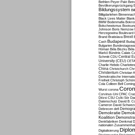
Bethlen-Peyer-Pakt
Betr
Bevölkerungsrückgang
B
Bildungssystem
Bil
Billigdarlehen
Binnennach
Black Lives Matter
Blan
BMW
Bodenmafia
Bokro
Bolschewismus
Bootsun
Johnson
Boris Nemzow
Herzegowina
Boulevard
Brexit
Brand
Bratislava
Budapest
Cash
Budap
Bulgarien
Bundestagswa
Hóman
Béla Biszku
Béla
Markó
Bündnis
Calais
Ca
Central E
Schmitt
CDU
University (CEU)
CET
Charlie Hebdo
Charlottes
China
Christchurch
Chr
Christentum
Christian 
Demokratische Internati
Freiheit
Christoph Schön
Cola
Colleen Bell
Coming
Coron
Wurst
corona
Corvinus-Uni
CPAC
Cra
Dézsi
CSU
Csíki Sör
Da
Datenschutz
David B. Co
Cameron
David Schwezo
Demogra
Debrecen
defi
Demokratie
Demokr
Koalition
Demonstra
Denkfabriken
Denkmal
D
nationalen Zusammenhal
Diplom
Digitalisierung