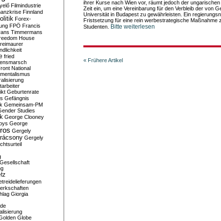
ihrer Kurse nach Wien vor, räumt jedoch der ungarische
yelő
Filmindustrie
Zeit ein, um eine Vereinbarung für den Verbleib der von
nanzkrise
Finnland
Universität in Budapest zu gewährleisten. Ein regierungsn
olitik
Forex-
Fristsetzung für eine rein werbestrategische Maßnahme 
ung
FPÖ
Francis
Bitte weiterlesen
Studenten.
rans Timmermans
reedom House
reimaurer
dlichkeit
e
fried
« Frühere Artikel
densmarsch
ront National
mentalismus
alisierung
arbeiter
ikt
Geburtenrate
rs
Gefängnis
ik
Gemeinsam-PM
Gender Studies
ik
George Clooney
oys
George
ros
Gergely
arácsony
Gergely
chtsurteil
g
Gesellschaft
ng
tz
treidelieferungen
erkschaften
hlag
Giorgia
rde
alisierung
Golden Globe