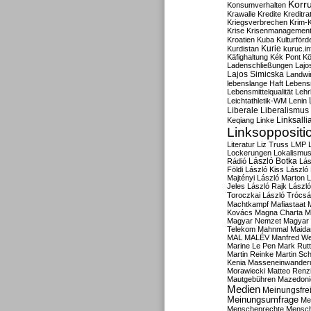
Korru
Konsumverhalten
Krawalle
Kredite
Kreditra
Kriegsverbrechen
Krim-K
Krise
Krisenmanagemen
Kroatien
Kuba
Kulturförd
Kurdistan
Kurie
kuruc.in
Käfighaltung
Kék Pont
Kö
Ladenschließungen
Lajo
Lajos Simicska
Landwir
lebenslange Haft
Lebensm
Lebensmittelqualität
Lehr
Leichtathletik-WM
Lenin
Liberale
Liberalismus
Linksalli
Keqiang
Linke
Linksoppositi
Literatur
Liz Truss
LMP
Lockerungen
Lokalismu
Rádió
László Botka
Lás
Földi
László Kiss
László
Majtényi
László Marton
L
Jeles
László Rajk
Lászl
Toroczkai
László Trócsá
Machtkampf
Mafiastaat
Kovács
Magna Charta
M
Magyar Nemzet
Magyar 
Telekom
Mahnmal
Maida
MAL
MALÉV
Manfred W
Marine Le Pen
Mark Rut
Martin Reinke
Martin Sch
Kenia
Masseneinwander
Morawiecki
Matteo Renz
Mautgebühren
Mazedoni
Medien
Meinungsfrei
Meinungsumfrage
Me
Menschenrechte
Mensc