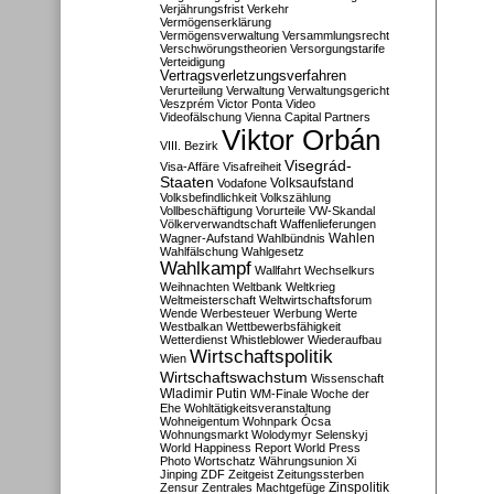
Verjährungsfrist
Verkehr
Vermögenserklärung
Vermögensverwaltung
Versammlungsrecht
Verschwörungstheorien
Versorgungstarife
Verteidigung
Vertragsverletzungsverfahren
Verurteilung
Verwaltung
Verwaltungsgericht
Veszprém
Victor Ponta
Video
Videofälschung
Vienna Capital Partners
Viktor Orbán
VIII. Bezirk
Visegrád-
Visa-Affäre
Visafreiheit
Staaten
Vodafone
Volksaufstand
Volksbefindlichkeit
Volkszählung
Vollbeschäftigung
Vorurteile
VW-Skandal
Völkerverwandtschaft
Waffenlieferungen
Wahlen
Wagner-Aufstand
Wahlbündnis
Wahlfälschung
Wahlgesetz
Wahlkampf
Wallfahrt
Wechselkurs
Weihnachten
Weltbank
Weltkrieg
Weltmeisterschaft
Weltwirtschaftsforum
Wende
Werbesteuer
Werbung
Werte
Westbalkan
Wettbewerbsfähigkeit
Wetterdienst
Whistleblower
Wiederaufbau
Wirtschaftspolitik
Wien
Wirtschaftswachstum
Wissenschaft
Wladimir Putin
WM-Finale
Woche der
Ehe
Wohltätigkeitsveranstaltung
Wohneigentum
Wohnpark Ócsa
Wohnungsmarkt
Wolodymyr Selenskyj
World Happiness Report
World Press
Photo
Wortschatz
Währungsunion
Xi
Jinping
ZDF
Zeitgeist
Zeitungssterben
Zensur
Zentrales Machtgefüge
Zinspolitik