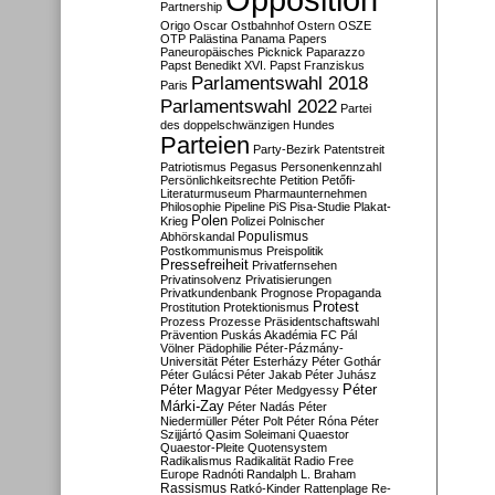
Partnership
Origo
Oscar
Ostbahnhof
Ostern
OSZE
OTP
Palästina
Panama Papers
Paneuropäisches Picknick
Paparazzo
Papst Benedikt XVI.
Papst Franziskus
Parlamentswahl 2018
Paris
Parlamentswahl 2022
Partei
des doppelschwänzigen Hundes
Parteien
Party-Bezirk
Patentstreit
Patriotismus
Pegasus
Personenkennzahl
Persönlichkeitsrechte
Petition
Petőfi-
Literaturmuseum
Pharmaunternehmen
Philosophie
Pipeline
PiS
Pisa-Studie
Plakat-
Polen
Krieg
Polizei
Polnischer
Populismus
Abhörskandal
Postkommunismus
Preispolitik
Pressefreiheit
Privatfernsehen
Privatinsolvenz
Privatisierungen
Privatkundenbank
Prognose
Propaganda
Protest
Prostitution
Protektionismus
Prozess
Prozesse
Präsidentschaftswahl
Prävention
Puskás Akadémia FC
Pál
Völner
Pädophilie
Péter-Pázmány-
Universität
Péter Esterházy
Péter Gothár
Péter Gulácsi
Péter Jakab
Péter Juhász
Péter
Péter Magyar
Péter Medgyessy
Márki-Zay
Péter Nadás
Péter
Niedermüller
Péter Polt
Péter Róna
Péter
Szijjártó
Qasim Soleimani
Quaestor
Quaestor-Pleite
Quotensystem
Radikalismus
Radikalität
Radio Free
Europe
Radnóti
Randalph L. Braham
Rassismus
Ratkó-Kinder
Rattenplage
Re-