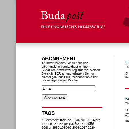
ABONNEMENT
EG
Ab sofort können Sie sich für den
wöchentlichen deutschsprachigen
Th
BudaPost-Newsletter registrieren. Melden
Sie sich HIER an und erhalten Sie noch
Ei
einmal gebündelt die Presseberichte der
de
vorangegangenen Woche.
Ka
Th
Li
TAGS
un
Tr
"Lügenrede"
#MeToo
1. Mai
9/11
15. März
na
1956
17-Punkte-Plan
99
168 óra
444
1968er
1989
1989/90
2016
2017
2020