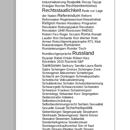
Industrialisierung
Realpolitik
Recep Tayyip
Rechtsextremismus
Erdoğan
Rechte
Rechtsstaatlichkeit
Rede zur Lage
Referendum
der Nation
Reform
Reformation
Regimewechsel
Reisefreiheit
Religion
Renten
Residenz-Programm
Resolution
Rettungspaket
Revolution
Revolution 1848
Rezession
RMDSZ
Roma
Robert Fico
Roger Scruton
Ronald
Lauder
Ron DeSantis
Ron Werber
Rote
Armee
Rotschlammkatastrophe
RTL Klub
Ruinenkneipen
Rumänien
Rumänienungarn
Runder Tisch
Russland
Rundtischgespräche
Ryanair
Ráhel Orbán
Róbert Kiss
Rückblick 2015
Rücktritt
S&P
Sanktionen
Sarkozy
Sarolta Laura Baritz
Satire
Schengen-Grenze
Schengen-Zone
Schengener Abkommen
Schiefergas
Schlacht am Donbogen
Schmalspurbahn
Schottische Volksabstimmung
Schuldenkrise
Schulen
Schulumbenennung
Schwarzgeld
Schwarzkonten
Schweden
Schweizer Franken
Schwimmsport
Scientology
Sebastian Kurz
Segregation
Seidenstraße-Initiative
Selbstbeschränkung
Selbstbestimmungsrecht
Serbien
Sexualität
Sicherheitspolitik
Sexuelle Gewalt
Siebenbürgen
Siegesparade
Sinopharm
Skinheads
Sklavengesetz
Slomó Köves
Slowakei
Slowenien
Solidarität
Sonderbefugnisse
Sondersteuer
Sonntagsverkaufsverbot
Son of Saul
South-Stream-Pipeline
South Stream