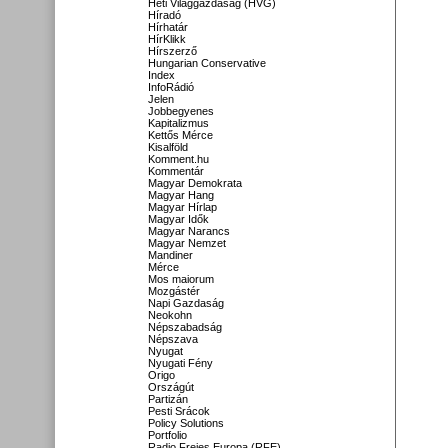
Heti Világgazdaság (HVG)
Híradó
Hírhatár
HírKlikk
Hírszerző
Hungarian Conservative
Index
InfoRádió
Jelen
Jobbegyenes
Kapitalizmus
Kettős Mérce
Kisalföld
Komment.hu
Kommentár
Magyar Demokrata
Magyar Hang
Magyar Hírlap
Magyar Idők
Magyar Narancs
Magyar Nemzet
Mandiner
Mérce
Mos maiorum
Mozgástér
Napi Gazdaság
Neokohn
Népszabadság
Népszava
Nyugat
Nyugati Fény
Origo
Országút
Partizán
Pesti Srácok
Policy Solutions
Portfolio
Radio Freies Europa (RFE)