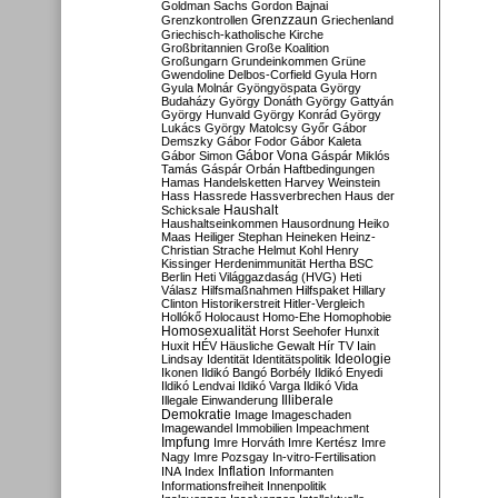
Goldman Sachs
Gordon Bajnai
Grenzzaun
Grenzkontrollen
Griechenland
Griechisch-katholische Kirche
Großbritannien
Große Koalition
Großungarn
Grundeinkommen
Grüne
Gwendoline Delbos-Corfield
Gyula Horn
Gyula Molnár
Gyöngyöspata
György
Budaházy
György Donáth
György Gattyán
György Hunvald
György Konrád
György
Lukács
György Matolcsy
Győr
Gábor
Demszky
Gábor Fodor
Gábor Kaleta
Gábor Vona
Gábor Simon
Gáspár Miklós
Tamás
Gáspár Orbán
Haftbedingungen
Hamas
Handelsketten
Harvey Weinstein
Hass
Hassrede
Hassverbrechen
Haus der
Haushalt
Schicksale
Haushaltseinkommen
Hausordnung
Heiko
Maas
Heiliger Stephan
Heineken
Heinz-
Christian Strache
Helmut Kohl
Henry
Kissinger
Herdenimmunität
Hertha BSC
Berlin
Heti Világgazdaság (HVG)
Heti
Válasz
Hilfsmaßnahmen
Hilfspaket
Hillary
Clinton
Historikerstreit
Hitler-Vergleich
Hollókő
Holocaust
Homo-Ehe
Homophobie
Homosexualität
Horst Seehofer
Hunxit
Huxit
HÉV
Häusliche Gewalt
Hír TV
Iain
Lindsay
Identität
Identitätspolitik
Ideologie
Ikonen
Ildikó Bangó Borbély
Ildikó Enyedi
Ildikó Lendvai
Ildikó Varga
Ildikó Vida
Illiberale
Illegale Einwanderung
Demokratie
Image
Imageschaden
Imagewandel
Immobilien
Impeachment
Impfung
Imre Horváth
Imre Kertész
Imre
Nagy
Imre Pozsgay
In-vitro-Fertilisation
Inflation
INA
Index
Informanten
Informationsfreiheit
Innenpolitik