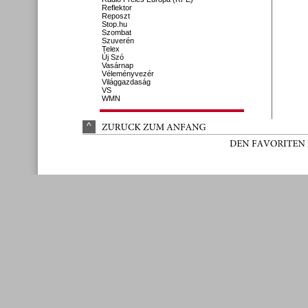
Reflektor
Reposzt
Stop.hu
Szombat
Szuverén
Telex
Új Szó
Vasárnap
Véleményvezér
Világgazdaság
VS
WMN
^
ZURÜ
CK 
ZUM 
ANFANG
DEN 
FAVORITEN 