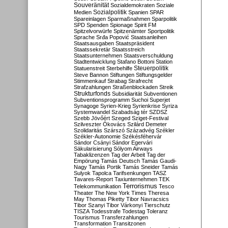
Souveränität
Sozialdemokraten
Soziale
Sozialpolitik
Medien
Spanien
SPAR
Spareinlagen
Sparmaßnahmen
Sparpolitik
SPD
Spenden
Spionage
Spirit FM
Spitzelvorwürfe
Spitzenämter
Sportpolitik
Sprache
Srđa Popović
Staatsanleihen
Staatsausgaben
Staatspräsident
Staatssekretär
Staatsstreich
Staatsunternehmen
Staatsverschuldung
Stadtentwicklung
Stafano Bottoni
Station
Steuerpolitik
Statuenstreit
Sterbehilfe
Steve Bannon
Stiftungen
Stiftungsgelder
Stimmenkauf
Strabag
Strafrecht
Strafzahlungen
Straßenblockaden
Streik
Strukturfonds
Subsidiarität
Subventionen
Subventionsprogramm
Suchoi Superjet
Synagoge
Syrien-Krieg
Syrienkrise
Syriza
Systemwandel
Szabadság tér
SZDSZ
Szebb Jövőért
Szeged
Sziget-Festival
Szilveszter Ókovács
Szilárd Demeter
Szolidaritás
Szárszó
Századvég
Székler
Székler-Autonomie
Székésféhervár
Sándor Csányi
Sándor Egervári
Säkularisierung
Sólyom Airways
Tabaklizenzen
Tag der Arbeit
Tag der
Empörung
Tamás Deutsch
Tamás Gaudi-
Nagy
Tamás Portik
Tamás Sneider
Tamás
Sulyok
Tapolca
Tarifsenkungen
TASZ
Tavares-Report
Taxiunternehmen
TEK
Terrorismus
Telekommunikation
Tesco
Theater
The New York Times
Theresa
May
Thomas Piketty
Tibor Navracsics
Tibor Szanyi
Tibor Várkonyi
Tierschutz
TISZA
Todesstrafe
Todestag
Toleranz
Tourismus
Transferzahlungen
Transformation
Transitzonen