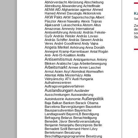
Abhörverdacht
Abrüstung
Abschiebung
Abtreibung
Abwanderung
Achtelfinale
AENM
AfD
Afghanistan
agentur
Ahmed
Hamed
Ahmet Davutoglu
Aktionskreis
Ka
AKW Paks
AKW Saporischschja
Albert
Sat
Pásztor
Alexei Nawalny
Alexis Tsipras
Aljaksandr Lukaschenka
Alstom
Altus
Zw
Amazonas
Amnesty International
de
Amtseinführung
Amtssitz
András Fekete-
so
Győr
András Heisler
András Lovasi
St
András Schiffer
András Siewert
András
Veres
André Goodfriend
Andy Vajna
Angela Merkel
Anhörung
Anna Donáth
Annegret Kramp-Karrenbauer
Antal Rogán
Anti-
Anti-IS-Koalition
Antifa
Antisemitismus
Antiziganismus
Antony
Blinken
Arabische Liga
Arbeiterbewegung
Arbeitsmarkt
Armee
Armin Laschet
Armut
Asien
Asyl
Atomdeal
Atomwaffen
Attentat
Attila Mesterházy
Attila
Vidnyánszky
ATV
Audi Hungaria
Aufnahmezentren
Auftragsvergabeverfahren
Auslandsungarn
Ausländer
Ausschreitungen
Auswanderung
Außenpolitik
Autoindustrie
Autonomie
Baja
Balkan
Banken
Barack Obama
Barcelona
Barvergütungen
Bausektor
Bausparsubvention
Bayerische
Landtagswahl
BayernLB
Beerdigung
Befragung
Belarus
Benachteiligung
Benedek Jávor
Benefizveranstaltung
Benjamin Netanjahu
Benzinpreis
Berlin
Bernadett Széll
Bernard-Henri Lévy
Bertelsmann
Besatzung
Beschäftigungsprogramme
Besetzung