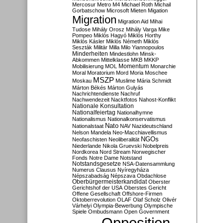
Mercosur
Metro M4
Michael Roth
Michail
Gorbatschow
Microsoft
Mieten
Migation
Migration
Migration Aid
Mihai
Tudose
Mihály Orosz
Mihály Varga
Mike
Pompeo
Miklós Hagyó
Miklós Horthy
Miklós Kásler
Miklós Németh
Miklós
Seszták
Militär
Milla
Milo Yiannopoulos
Minderheiten
Mindestlohn
Minsk-
Abkommen
Mittelklasse
MKB
MKKP
Momentum
Mobilisierung
MOL
Monarchie
Moral
Moratorium
Mord
Moria
Moschee
MSZP
Moskau
Muslime
Mária Schmidt
Márton Békés
Márton Gulyás
Nachrichtendienste
Nachruf
Nachwendezeit
Nacktfotos
Nahost-Konflikt
Nationale Konsultation
Nationalfeiertag
Nationalhymne
Nationalismus
Nationalkonservatismus
Nato
Nationalstaat
NAV
Nazideutschland
Nelson Mandela
Neo-Macchiavellismus
NGOs
Neofaschisten
Neoliberalität
Niederlande
Nikola Gruevski
Nobelpreis
Nordkorea
Nord Stream
Norwegischer
Fonds
Notre Dame
Notstand
Notstandsgesetze
NSA-Datensammlung
Numerus Clausus
Nyíregyháza
Népszabadság
Népszava
Obdachlose
Oberbürgermeisterkandidat
Oberster
Gerichtshof der USA
Oberstes Gericht
Offene Gesellschaft
Offshore-Firmen
Oktoberrevolution
OLAF
Olaf Scholz
Olivér
Várhelyi
Olympia-Bewerbung
Olympische
Spiele
Ombudsmann
Open Government
Opposition