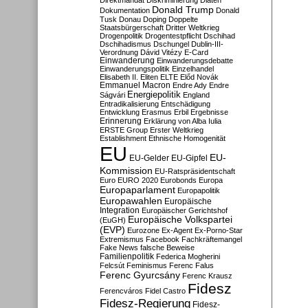
Direktmandat
Diskriminierung
Diäten
Donald Trump
Dokumentation
Donald
Tusk
Donau
Doping
Doppelte
Staatsbürgerschaft
Dritter Weltkrieg
Drogenpolitik
Drogentestpflicht
Dschihad
Dschihadismus
Dschungel
Dublin-III-
Verordnung
Dávid Vitézy
E-Card
Einwanderung
Einwanderungsdebatte
Einwanderungspolitik
Einzelhandel
Elisabeth II.
Eliten
ELTE
Előd Novák
Emmanuel Macron
Endre Ady
Endre
Energiepolitik
Ságvári
England
Entradikalisierung
Entschädigung
Entwicklung
Erasmus
Erbil
Ergebnisse
Erinnerung
Erklärung von Alba Iulia
ERSTE Group
Erster Weltkrieg
Establishment
Ethnische Homogenität
EU
EU-
EU-Gelder
EU-Gipfel
Kommission
EU-Ratspräsidentschaft
Euro
EURO 2020
Eurobonds
Europa
Europaparlament
Europapolitik
Europawahlen
Europäische
Integration
Europäischer Gerichtshof
Europäische Volkspartei
(EuGH)
(EVP)
Eurozone
Ex-Agent
Ex-Porno-Star
Extremismus
Facebook
Fachkräftemangel
Fake News
falsche Beweise
Familienpolitik
Federica Mogherini
Felcsút
Feminismus
Ferenc Falus
Ferenc Gyurcsány
Ferenc Krausz
Fidesz
Ferencváros
Fidel Castro
Fidesz-Regierung
Fidesz-