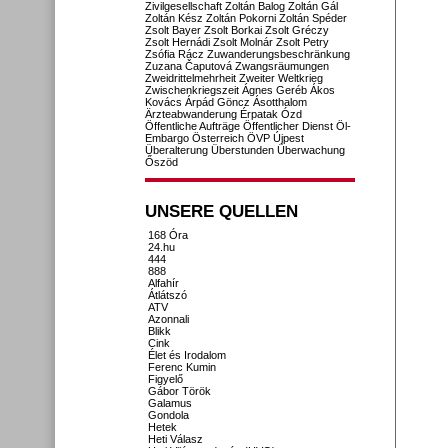
Zivilgesellschaft
Zoltán Balog
Zoltán Gál
Zoltán Kész
Zoltán Pokorni
Zoltán Spéder
Zsolt Bayer
Zsolt Borkai
Zsolt Gréczy
Zsolt Hernádi
Zsolt Molnár
Zsolt Petry
Zsófia Rácz
Zuwanderungsbeschränkung
Zuzana Čaputová
Zwangsräumungen
Zweidrittelmehrheit
Zweiter Weltkrieg
Zwischenkriegszeit
Ágnes Geréb
Ákos
Kovács
Árpád Göncz
Ásotthalom
Ärzteabwanderung
Érpatak
Ózd
Öffentliche Aufträge
Öffentlicher Dienst
Öl-
Embargo
Österreich
ÖVP
Újpest
Überalterung
Überstunden
Überwachung
Őszöd
UNSERE QUELLEN
168 Óra
24.hu
444
888
Alfahír
Átlátszó
ATV
Azonnali
Blikk
Cink
Élet és Irodalom
Ferenc Kumin
Figyelő
Gábor Török
Galamus
Gondola
Hetek
Heti Válasz