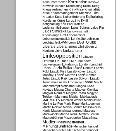
Korruption
Konsumverhalten
Kosovo
Krawalle
Kredite
Kreditrating
Kreml
Krieg
Kriegsverbrechen
Krim-Krise
Kriminalität
Krise
Krisenmanagement
Krisztina Tóth
Kulturkrieg
Kroatien
Kuba
Kulturförderung
Kurdistan
Kurie
kuruc.info
Kyrill
Käfighaltung
Kék Pont
Kötcse
Ladenschließungen
Lajos Bokros
Lajos Rig
Lajos Simicska
Landwirtschaft
lebenslange Haft
Lebensmittel
Lebensmittelqualität
Lehrkräfte
Lehrplan
LGBTQ
Leichtathletik-WM
Lenin
LIBE
Liberale
Liberalismus
Libri
Libyen
Li
Linksallianz
Keqiang
Linke
Linksopposition
Litauen
Literatur
Liz Truss
LMP
Lockdown
Lockerungen
Lokalismus
London
Lánchíd
Rádió
László Botka
László Donáth
László
Földi
László Kiss
László Kövér
László
Majtényi
László Marton
László Nemes
Jeles
László Rajk
László Sólyom
László
Löhne
Toroczkai
László Trócsányi
Macht
Machtkampf
Mafiastaat
Magda Kósa-
Kovács
Magna Charta
Magyar Krónika
Magyar Nemzet
Magyar Posta
Magyar
Telekom
Mahnmal
Maidan
Makkabiade
MAL
MALÉV
Manfred Weber
Manipulation
Marine Le Pen
Mark Rutte
Marktdogmen
Martin Reinke
Martin Schulz
Massaker in
Kenia
Masseneinwanderung
Mateusz
Morawiecki
Matteo Renzi
Matteo Salvini
Mautgebühren
Mazedonien
Mazsihisz
Medien
Meinungsfreiheit
Meinungsumfrage
Menschenhandel
Menschenrechte
Menschenschmuggel