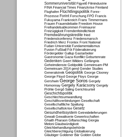
Sommeruniversität
Figyelő
Filmindustrie
FINA
Financial Times
Finanzkrise
Finnland
Flüchtlingspolitik
Flughafen
Forex-
Forint
Prozesse
Forschung
FPÖ
Francis
Fukuyama
Frankreich
Frans Timmermans
Frauen
Frauendebatte
Freedom House
Freihandelsabkommen
Freimaurer
Freizügigkeit
Fremdenfeindlichkeit
Fremdwährungskredite
fried
Friedenskonferenz
Friedensmarsch
Friedrich Merz
Frontex
Front National
Fudan-Universität
Fundamentalismus
Fusion
Fußball
Fót
Föderalisierung
Fördergelder
Gallup
Gastarbeiter
Gastronomie
Gaza-Konflikt
Geburtenrate
Gedenken
Geert Wilders
Gefängnis
Geheimdienste
Geldpolitik
Gemeinsam-PM
Gemeinsam 2014
gend
Gender Studies
Geopolitik
Generalstreik
George Clooney
George Floyd
George Floys
George
George Soros
Gershwin
Gergely
Gergely Karácsony
Homonnay
Gergely
Pröhle
Gergő Sáling
Gerichtsurteil
Geschichtspolitik
Geschlechtsumwandlung
Geschäftsverbindungen
Gesellschaft
Gesellschaftliche Spaltung
Gesetz
Gesellschaftskrise
Gesundheitssystem
Getreidelieferungen
Gewalt
Gewaltserie
Gewerkschaften
Ghaith Pharaon
Giftanschlag
Giorgia
Meloni
Glaubwürdigkeit
Gleichbehandlungsbehörde
Gleichberechtigung
Globalisierung
Gläubiger
Goldener Bär
Golden Globe