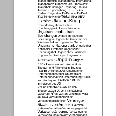
Transkarpatien
Transparency International
Transparenz
Transsexuelle
Transvestit
Trauerbekundungen
Trauertag
Trauma
Trianon
Truppenabzug
TTIP
Tucker
Carlson
Tugenden
TV-Debatte
TV-Duell
Türkei
TV2
Tünde Handó
Uber
UEFA
Ukraine-Krieg
Ukraine
Umverteilung
Umweltschutz
Unabhängigkeit
Unentschlossene
Ungarisch-amerikanische
Beziehungen
Ungarisch-deutsche
Beziehungen
Ungarische Akademie der
Wissenschaften
Ungarische Garde
Ungarische Nationalbank
Ungarischer
Nationaler Filmfonds
Ungarischer
Rechnungshof
Ungarisches Parlament
Ungarische Staatsoper
Ungarische
Ungarn
Ungarn-
Ärztekammer
Kritik
Universitäten
Universität für
Theater- und Filmkunst in Budapest
(SZFE)
Unruhen 2006
Unternehmen
Unternehmenssteuer
Unterschicht
Unterschriftenaktion
Untersuchung
Ursula
US-Botschaft
von der Leyen
US-
US-
Einreiseverbot
Präsidentschaftswahlen
US-
Truppenabzug
Utrecht
Vandalismus
Vasárnapi Hírek
Vatikan
Venezuela
Vera
Jourová
Verbraucherschutz
Vereinigte
Verdienstmöglichkeiten
Staaten von Amerika
Vereinte
Nationen
Verfahren
Verfassungsgericht
Verfassungsänderung
Vergangenheit
Vergewaltigungsvorwurf
Verhandlungen