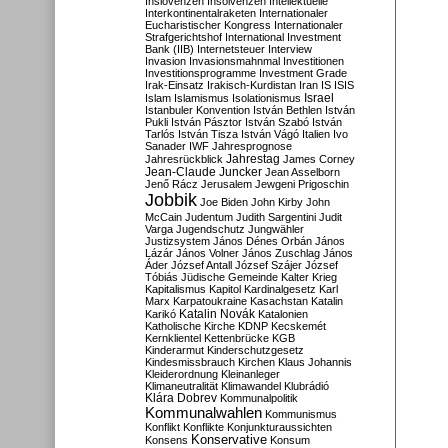
Inslovenzen
Insolvenzen
Intellektuelle
Interkontinentalraketen
Internationaler
Eucharistischer Kongress
Internationaler
Strafgerichtshof
International Investment
Bank (IIB)
Internetsteuer
Interview
Invasion
Invasionsmahnmal
Investitionen
Investitionsprogramme
Investment Grade
Irak-Einsatz
Irakisch-Kurdistan
Iran
IS
ISIS
Israel
Islam
Islamismus
Isolationismus
Istanbuler Konvention
István Bethlen
István
Pukli
István Pásztor
István Szabó
István
Tarlós
István Tisza
István Vágó
Italien
Ivo
Sanader
IWF
Jahresprognose
Jahrestag
Jahresrückblick
James Corney
Jean-Claude Juncker
Jean Asselborn
Jenő Rácz
Jerusalem
Jewgeni Prigoschin
Jobbik
Joe Biden
John Kirby
John
McCain
Judentum
Judith Sargentini
Judit
Varga
Jugendschutz
Jungwähler
Justizsystem
János Dénes Orbán
János
Lázár
János Volner
János Zuschlag
János
Áder
József Antall
József Szájer
József
Tóbiás
Jüdische Gemeinde
Kalter Krieg
Kapitalismus
Kapitol
Kardinalgesetz
Karl
Marx
Karpatoukraine
Kasachstan
Katalin
Katalin Novák
Karikó
Katalonien
Katholische Kirche
KDNP
Kecskemét
Kernklientel
Kettenbrücke
KGB
Kinderarmut
Kinderschutzgesetz
Kindesmissbrauch
Kirchen
Klaus Johannis
Kleiderordnung
Kleinanleger
Klimaneutralität
Klimawandel
Klubrádió
Klára Dobrev
Kommunalpolitik
Kommunalwahlen
Kommunismus
Konflikt
Konflikte
Konjunkturaussichten
Konservative
Konsens
Konsum