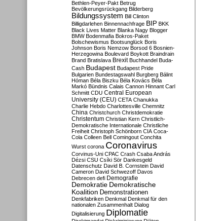
Bethlen-Peyer-Pakt
Betrug
Bevölkerungsrückgang
Bilderberg
Bildungssystem
Bill Clinton
BIP
Billigdarlehen
Binnennachfrage
BKK
Black Lives Matter
Blanka Nagy
Blogger
BMW
Bodenmafia
Bokros-Paket
Bolschewismus
Bootsunglück
Boris
Johnson
Boris Nemzow
Borsod 6
Bosnien-
Herzegowina
Boulevard
Boykott
Braindrain
Brexit
Brand
Bratislava
Buchhandel
Buda-
Budapest
Cash
Budapest Pride
Bulgarien
Bundestagswahl
Burgberg
Bálint
Hóman
Béla Biszku
Béla Kovács
Béla
Markó
Bündnis
Calais
Cannon Hinnant
Carl
Central European
Schmitt
CDU
University (CEU)
CETA
Chanukka
Charlie Hebdo
Charlottesville
Chemnitz
China
Christchurch
Christdemokratie
Christentum
Christian Kern
Christlich-
Demokratische Internationale
Christliche
Freiheit
Christoph Schönborn
CIA
Coca-
Cola
Colleen Bell
Comingout
Conchita
Coronavirus
Wurst
corona
Corvinus-Uni
CPAC
Crash
Csaba András
Dézsi
CSU
Csíki Sör
Dankesgeld
Datenschutz
David B. Cornstein
David
Cameron
David Schwezoff
Davos
Demografie
Debrecen
defi
Demokratie
Demokratische
Koalition
Demonstrationen
Denkfabriken
Denkmal
Denkmal für den
nationalen Zusammenhalt
Dialog
Diplomatie
Digitalisierung