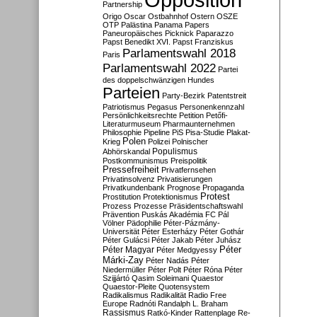
Partnership
Origo
Oscar
Ostbahnhof
Ostern
OSZE
OTP
Palästina
Panama Papers
Paneuropäisches Picknick
Paparazzo
Papst Benedikt XVI.
Papst Franziskus
Parlamentswahl 2018
Paris
Parlamentswahl 2022
Partei
des doppelschwänzigen Hundes
Parteien
Party-Bezirk
Patentstreit
Patriotismus
Pegasus
Personenkennzahl
Persönlichkeitsrechte
Petition
Petőfi-
Literaturmuseum
Pharmaunternehmen
Philosophie
Pipeline
PiS
Pisa-Studie
Plakat-
Polen
Krieg
Polizei
Polnischer
Populismus
Abhörskandal
Postkommunismus
Preispolitik
Pressefreiheit
Privatfernsehen
Privatinsolvenz
Privatisierungen
Privatkundenbank
Prognose
Propaganda
Protest
Prostitution
Protektionismus
Prozess
Prozesse
Präsidentschaftswahl
Prävention
Puskás Akadémia FC
Pál
Völner
Pädophilie
Péter-Pázmány-
Universität
Péter Esterházy
Péter Gothár
Péter Gulácsi
Péter Jakab
Péter Juhász
Péter
Péter Magyar
Péter Medgyessy
Márki-Zay
Péter Nadás
Péter
Niedermüller
Péter Polt
Péter Róna
Péter
Szijjártó
Qasim Soleimani
Quaestor
Quaestor-Pleite
Quotensystem
Radikalismus
Radikalität
Radio Free
Europe
Radnóti
Randalph L. Braham
Rassismus
Ratkó-Kinder
Rattenplage
Re-