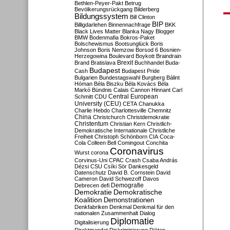
Bethlen-Peyer-Pakt
Betrug
Bevölkerungsrückgang
Bilderberg
Bildungssystem
Bill Clinton
BIP
Billigdarlehen
Binnennachfrage
BKK
Black Lives Matter
Blanka Nagy
Blogger
BMW
Bodenmafia
Bokros-Paket
Bolschewismus
Bootsunglück
Boris
Johnson
Boris Nemzow
Borsod 6
Bosnien-
Herzegowina
Boulevard
Boykott
Braindrain
Brexit
Brand
Bratislava
Buchhandel
Buda-
Budapest
Cash
Budapest Pride
Bulgarien
Bundestagswahl
Burgberg
Bálint
Hóman
Béla Biszku
Béla Kovács
Béla
Markó
Bündnis
Calais
Cannon Hinnant
Carl
Central European
Schmitt
CDU
University (CEU)
CETA
Chanukka
Charlie Hebdo
Charlottesville
Chemnitz
China
Christchurch
Christdemokratie
Christentum
Christian Kern
Christlich-
Demokratische Internationale
Christliche
Freiheit
Christoph Schönborn
CIA
Coca-
Cola
Colleen Bell
Comingout
Conchita
Coronavirus
Wurst
corona
Corvinus-Uni
CPAC
Crash
Csaba András
Dézsi
CSU
Csíki Sör
Dankesgeld
Datenschutz
David B. Cornstein
David
Cameron
David Schwezoff
Davos
Demografie
Debrecen
defi
Demokratie
Demokratische
Koalition
Demonstrationen
Denkfabriken
Denkmal
Denkmal für den
nationalen Zusammenhalt
Dialog
Diplomatie
Digitalisierung