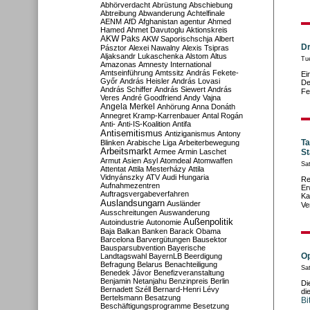
Abhörverdacht
Abrüstung
Abschiebung
Abtreibung
Abwanderung
Achtelfinale
AENM
AfD
Afghanistan
agentur
Ahmed
Hamed
Ahmet Davutoglu
Aktionskreis
AKW Paks
AKW Saporischschja
Albert
Dr
Pásztor
Alexei Nawalny
Alexis Tsipras
Aljaksandr Lukaschenka
Alstom
Altus
Tu
Amazonas
Amnesty International
Amtseinführung
Amtssitz
András Fekete-
Ei
Győr
András Heisler
András Lovasi
De
András Schiffer
András Siewert
András
Fe
Veres
André Goodfriend
Andy Vajna
Angela Merkel
Anhörung
Anna Donáth
Annegret Kramp-Karrenbauer
Antal Rogán
Anti-
Anti-IS-Koalition
Antifa
Antisemitismus
Antiziganismus
Antony
Ta
Blinken
Arabische Liga
Arbeiterbewegung
Arbeitsmarkt
Armee
Armin Laschet
St
Armut
Asien
Asyl
Atomdeal
Atomwaffen
Sa
Attentat
Attila Mesterházy
Attila
Vidnyánszky
ATV
Audi Hungaria
Re
Aufnahmezentren
Er
Auftragsvergabeverfahren
Ka
Auslandsungarn
Ausländer
Ve
Ausschreitungen
Auswanderung
Außenpolitik
Autoindustrie
Autonomie
Baja
Balkan
Banken
Barack Obama
Barcelona
Barvergütungen
Bausektor
Bausparsubvention
Bayerische
Op
Landtagswahl
BayernLB
Beerdigung
Befragung
Belarus
Benachteiligung
Sa
Benedek Jávor
Benefizveranstaltung
Benjamin Netanjahu
Benzinpreis
Berlin
Di
Bernadett Széll
Bernard-Henri Lévy
di
Bertelsmann
Besatzung
Bi
Beschäftigungsprogramme
Besetzung