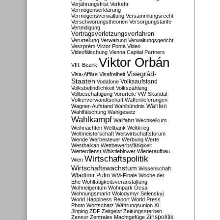
Verjährungsfrist
Verkehr
Vermögenserklärung
Vermögensverwaltung
Versammlungsrecht
Verschwörungstheorien
Versorgungstarife
Verteidigung
Vertragsverletzungsverfahren
Verurteilung
Verwaltung
Verwaltungsgericht
Veszprém
Victor Ponta
Video
Videofälschung
Vienna Capital Partners
Viktor Orbán
VIII. Bezirk
Visegrád-
Visa-Affäre
Visafreiheit
Staaten
Vodafone
Volksaufstand
Volksbefindlichkeit
Volkszählung
Vollbeschäftigung
Vorurteile
VW-Skandal
Völkerverwandtschaft
Waffenlieferungen
Wahlen
Wagner-Aufstand
Wahlbündnis
Wahlfälschung
Wahlgesetz
Wahlkampf
Wallfahrt
Wechselkurs
Weihnachten
Weltbank
Weltkrieg
Weltmeisterschaft
Weltwirtschaftsforum
Wende
Werbesteuer
Werbung
Werte
Westbalkan
Wettbewerbsfähigkeit
Wetterdienst
Whistleblower
Wiederaufbau
Wirtschaftspolitik
Wien
Wirtschaftswachstum
Wissenschaft
Wladimir Putin
WM-Finale
Woche der
Ehe
Wohltätigkeitsveranstaltung
Wohneigentum
Wohnpark Ócsa
Wohnungsmarkt
Wolodymyr Selenskyj
World Happiness Report
World Press
Photo
Wortschatz
Währungsunion
Xi
Jinping
ZDF
Zeitgeist
Zeitungssterben
Zensur
Zentrales Machtgefüge
Zinspolitik