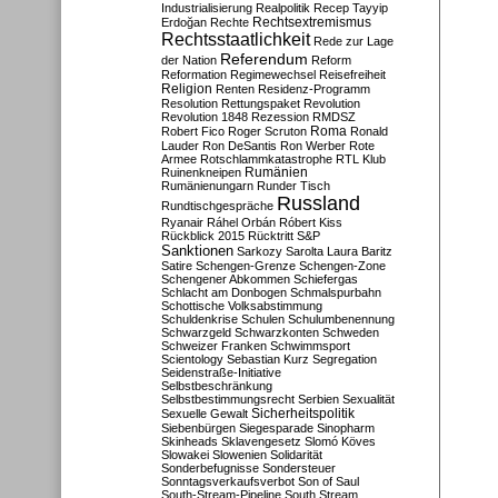
Industrialisierung
Realpolitik
Recep Tayyip
Rechtsextremismus
Erdoğan
Rechte
Rechtsstaatlichkeit
Rede zur Lage
Referendum
der Nation
Reform
Reformation
Regimewechsel
Reisefreiheit
Religion
Renten
Residenz-Programm
Resolution
Rettungspaket
Revolution
Revolution 1848
Rezession
RMDSZ
Roma
Robert Fico
Roger Scruton
Ronald
Lauder
Ron DeSantis
Ron Werber
Rote
Armee
Rotschlammkatastrophe
RTL Klub
Ruinenkneipen
Rumänien
Rumänienungarn
Runder Tisch
Russland
Rundtischgespräche
Ryanair
Ráhel Orbán
Róbert Kiss
Rückblick 2015
Rücktritt
S&P
Sanktionen
Sarkozy
Sarolta Laura Baritz
Satire
Schengen-Grenze
Schengen-Zone
Schengener Abkommen
Schiefergas
Schlacht am Donbogen
Schmalspurbahn
Schottische Volksabstimmung
Schuldenkrise
Schulen
Schulumbenennung
Schwarzgeld
Schwarzkonten
Schweden
Schweizer Franken
Schwimmsport
Scientology
Sebastian Kurz
Segregation
Seidenstraße-Initiative
Selbstbeschränkung
Selbstbestimmungsrecht
Serbien
Sexualität
Sicherheitspolitik
Sexuelle Gewalt
Siebenbürgen
Siegesparade
Sinopharm
Skinheads
Sklavengesetz
Slomó Köves
Slowakei
Slowenien
Solidarität
Sonderbefugnisse
Sondersteuer
Sonntagsverkaufsverbot
Son of Saul
South-Stream-Pipeline
South Stream