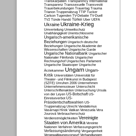
Transkarpatien
Transparency International
Transparenz
Transsexuelle
Transvestit
Trauerbekundungen
Trauertag
Trauma
Trianon
Truppenabzug
TTIP
Tucker
Carlson
Tugenden
TV-Debatte
TV-Duell
Türkei
TV2
Tünde Handó
Uber
UEFA
Ukraine-Krieg
Ukraine
Umverteilung
Umweltschutz
Unabhängigkeit
Unentschlossene
Ungarisch-amerikanische
Beziehungen
Ungarisch-deutsche
Beziehungen
Ungarische Akademie der
Wissenschaften
Ungarische Garde
Ungarische Nationalbank
Ungarischer
Nationaler Filmfonds
Ungarischer
Rechnungshof
Ungarisches Parlament
Ungarische Staatsoper
Ungarische
Ungarn
Ungarn-
Ärztekammer
Kritik
Universitäten
Universität für
Theater- und Filmkunst in Budapest
(SZFE)
Unruhen 2006
Unternehmen
Unternehmenssteuer
Unterschicht
Unterschriftenaktion
Untersuchung
Ursula
US-Botschaft
von der Leyen
US-
US-
Einreiseverbot
Präsidentschaftswahlen
US-
Truppenabzug
Utrecht
Vandalismus
Vasárnapi Hírek
Vatikan
Venezuela
Vera
Jourová
Verbraucherschutz
Vereinigte
Verdienstmöglichkeiten
Staaten von Amerika
Vereinte
Nationen
Verfahren
Verfassungsgericht
Verfassungsänderung
Vergangenheit
Vergewaltigungsvorwurf
Verhandlungen