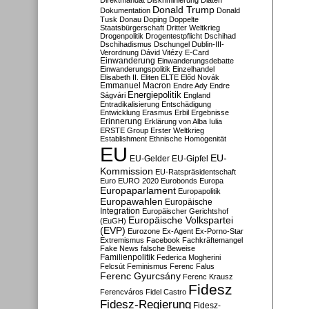
Direktmandat
Diskriminierung
Diäten
Donald Trump
Dokumentation
Donald
Tusk
Donau
Doping
Doppelte
Staatsbürgerschaft
Dritter Weltkrieg
Drogenpolitik
Drogentestpflicht
Dschihad
Dschihadismus
Dschungel
Dublin-III-
Verordnung
Dávid Vitézy
E-Card
Einwanderung
Einwanderungsdebatte
Einwanderungspolitik
Einzelhandel
Elisabeth II.
Eliten
ELTE
Előd Novák
Emmanuel Macron
Endre Ady
Endre
Energiepolitik
Ságvári
England
Entradikalisierung
Entschädigung
Entwicklung
Erasmus
Erbil
Ergebnisse
Erinnerung
Erklärung von Alba Iulia
ERSTE Group
Erster Weltkrieg
Establishment
Ethnische Homogenität
EU
EU-
EU-Gelder
EU-Gipfel
Kommission
EU-Ratspräsidentschaft
Euro
EURO 2020
Eurobonds
Europa
Europaparlament
Europapolitik
Europawahlen
Europäische
Integration
Europäischer Gerichtshof
Europäische Volkspartei
(EuGH)
(EVP)
Eurozone
Ex-Agent
Ex-Porno-Star
Extremismus
Facebook
Fachkräftemangel
Fake News
falsche Beweise
Familienpolitik
Federica Mogherini
Felcsút
Feminismus
Ferenc Falus
Ferenc Gyurcsány
Ferenc Krausz
Fidesz
Ferencváros
Fidel Castro
Fidesz-Regierung
Fidesz-