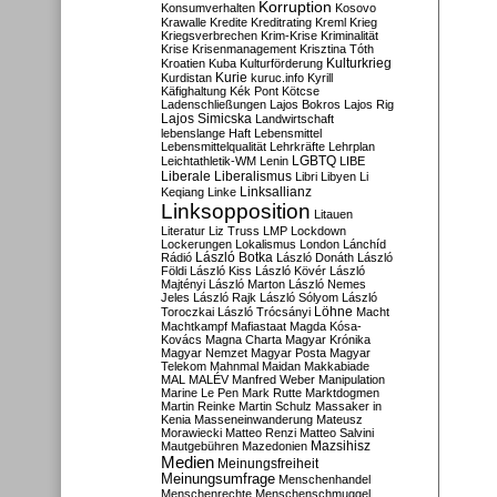
Korruption
Konsumverhalten
Kosovo
Krawalle
Kredite
Kreditrating
Kreml
Krieg
Kriegsverbrechen
Krim-Krise
Kriminalität
Krise
Krisenmanagement
Krisztina Tóth
Kulturkrieg
Kroatien
Kuba
Kulturförderung
Kurdistan
Kurie
kuruc.info
Kyrill
Käfighaltung
Kék Pont
Kötcse
Ladenschließungen
Lajos Bokros
Lajos Rig
Lajos Simicska
Landwirtschaft
lebenslange Haft
Lebensmittel
Lebensmittelqualität
Lehrkräfte
Lehrplan
LGBTQ
Leichtathletik-WM
Lenin
LIBE
Liberale
Liberalismus
Libri
Libyen
Li
Linksallianz
Keqiang
Linke
Linksopposition
Litauen
Literatur
Liz Truss
LMP
Lockdown
Lockerungen
Lokalismus
London
Lánchíd
Rádió
László Botka
László Donáth
László
Földi
László Kiss
László Kövér
László
Majtényi
László Marton
László Nemes
Jeles
László Rajk
László Sólyom
László
Löhne
Toroczkai
László Trócsányi
Macht
Machtkampf
Mafiastaat
Magda Kósa-
Kovács
Magna Charta
Magyar Krónika
Magyar Nemzet
Magyar Posta
Magyar
Telekom
Mahnmal
Maidan
Makkabiade
MAL
MALÉV
Manfred Weber
Manipulation
Marine Le Pen
Mark Rutte
Marktdogmen
Martin Reinke
Martin Schulz
Massaker in
Kenia
Masseneinwanderung
Mateusz
Morawiecki
Matteo Renzi
Matteo Salvini
Mautgebühren
Mazedonien
Mazsihisz
Medien
Meinungsfreiheit
Meinungsumfrage
Menschenhandel
Menschenrechte
Menschenschmuggel