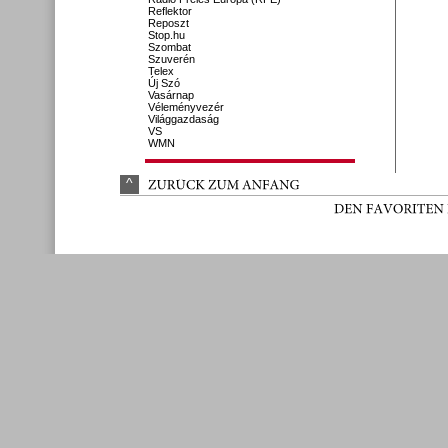
Reflektor
Reposzt
Stop.hu
Szombat
Szuverén
Telex
Új Szó
Vasárnap
Véleményvezér
Világgazdaság
VS
WMN
^
ZURÜ
CK 
ZUM 
ANFANG
DEN 
FAVORITEN 