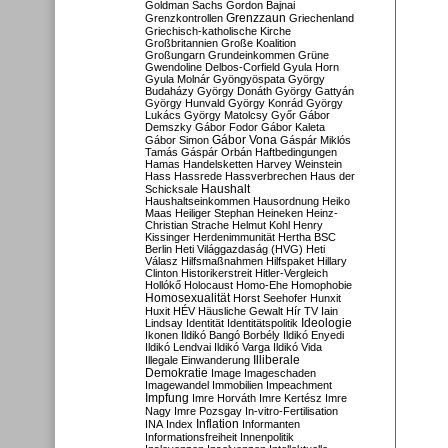
Goldman Sachs
Gordon Bajnai
Grenzzaun
Grenzkontrollen
Griechenland
Griechisch-katholische Kirche
Großbritannien
Große Koalition
Großungarn
Grundeinkommen
Grüne
Gwendoline Delbos-Corfield
Gyula Horn
Gyula Molnár
Gyöngyöspata
György
Budaházy
György Donáth
György Gattyán
György Hunvald
György Konrád
György
Lukács
György Matolcsy
Győr
Gábor
Demszky
Gábor Fodor
Gábor Kaleta
Gábor Vona
Gábor Simon
Gáspár Miklós
Tamás
Gáspár Orbán
Haftbedingungen
Hamas
Handelsketten
Harvey Weinstein
Hass
Hassrede
Hassverbrechen
Haus der
Haushalt
Schicksale
Haushaltseinkommen
Hausordnung
Heiko
Maas
Heiliger Stephan
Heineken
Heinz-
Christian Strache
Helmut Kohl
Henry
Kissinger
Herdenimmunität
Hertha BSC
Berlin
Heti Világgazdaság (HVG)
Heti
Válasz
Hilfsmaßnahmen
Hilfspaket
Hillary
Clinton
Historikerstreit
Hitler-Vergleich
Hollókő
Holocaust
Homo-Ehe
Homophobie
Homosexualität
Horst Seehofer
Hunxit
Huxit
HÉV
Häusliche Gewalt
Hír TV
Iain
Lindsay
Identität
Identitätspolitik
Ideologie
Ikonen
Ildikó Bangó Borbély
Ildikó Enyedi
Ildikó Lendvai
Ildikó Varga
Ildikó Vida
Illiberale
Illegale Einwanderung
Demokratie
Image
Imageschaden
Imagewandel
Immobilien
Impeachment
Impfung
Imre Horváth
Imre Kertész
Imre
Nagy
Imre Pozsgay
In-vitro-Fertilisation
Inflation
INA
Index
Informanten
Informationsfreiheit
Innenpolitik