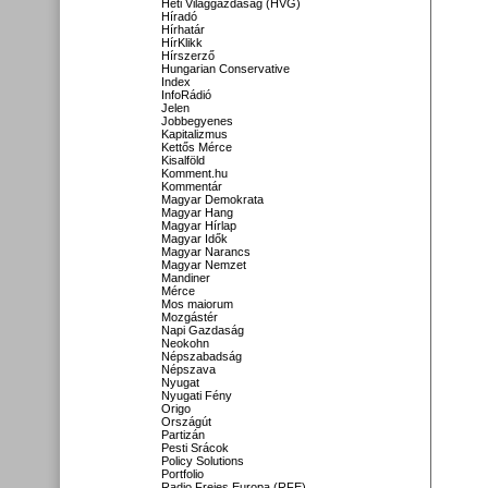
Heti Világgazdaság (HVG)
Híradó
Hírhatár
HírKlikk
Hírszerző
Hungarian Conservative
Index
InfoRádió
Jelen
Jobbegyenes
Kapitalizmus
Kettős Mérce
Kisalföld
Komment.hu
Kommentár
Magyar Demokrata
Magyar Hang
Magyar Hírlap
Magyar Idők
Magyar Narancs
Magyar Nemzet
Mandiner
Mérce
Mos maiorum
Mozgástér
Napi Gazdaság
Neokohn
Népszabadság
Népszava
Nyugat
Nyugati Fény
Origo
Országút
Partizán
Pesti Srácok
Policy Solutions
Portfolio
Radio Freies Europa (RFE)