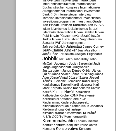
Inslovenzen
Insolvenzen
Intellektuelle
Interkontinentalraketen
Internationaler
Eucharistischer Kongress
Internationaler
Strafgerichtshof
International Investment
Bank (IIB)
Internetsteuer
Interview
Invasion
Invasionsmahnmal
Investitionen
Investitionsprogramme
Investment Grade
Irak-Einsatz
Irakisch-Kurdistan
Iran
IS
ISIS
Israel
Islam
Islamismus
Isolationismus
Istanbuler Konvention
István Bethlen
István
Pukli
István Pásztor
István Szabó
István
Tarlós
István Tisza
István Vágó
Italien
Ivo
Sanader
IWF
Jahresprognose
Jahrestag
Jahresrückblick
James Corney
Jean-Claude Juncker
Jean Asselborn
Jenő Rácz
Jerusalem
Jewgeni Prigoschin
Jobbik
Joe Biden
John Kirby
John
McCain
Judentum
Judith Sargentini
Judit
Varga
Jugendschutz
Jungwähler
Justizsystem
János Dénes Orbán
János
Lázár
János Volner
János Zuschlag
János
Áder
József Antall
József Szájer
József
Tóbiás
Jüdische Gemeinde
Kalter Krieg
Kapitalismus
Kapitol
Kardinalgesetz
Karl
Marx
Karpatoukraine
Kasachstan
Katalin
Katalin Novák
Karikó
Katalonien
Katholische Kirche
KDNP
Kecskemét
Kernklientel
Kettenbrücke
KGB
Kinderarmut
Kinderschutzgesetz
Kindesmissbrauch
Kirchen
Klaus Johannis
Kleiderordnung
Kleinanleger
Klimaneutralität
Klimawandel
Klubrádió
Klára Dobrev
Kommunalpolitik
Kommunalwahlen
Kommunismus
Konflikt
Konflikte
Konjunkturaussichten
Konservative
Konsens
Konsum