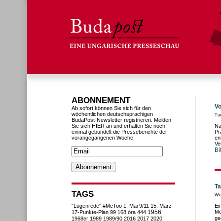
ABONNEMENT
Vo
Ab sofort können Sie sich für den
wöchentlichen deutschsprachigen
Tu
BudaPost-Newsletter registrieren. Melden
Sie sich HIER an und erhalten Sie noch
Na
einmal gebündelt die Presseberichte der
Pr
vorangegangenen Woche.
en
Ve
Bi
Ta
TAGS
We
"Lügenrede"
#MeToo
1. Mai
9/11
15. März
Ei
1956
Mo
17-Punkte-Plan
99
168 óra
444
ge
1968er
1989
1989/90
2016
2017
2020