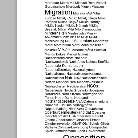
Mercosur
Metro M4
Michael Roth
Michail
Gorbatschow
Microsoft
Mieten
Migation
Migration
Migration Aid
Mihai
Tudose
Mihály Orosz
Mihály Varga
Mike
Pompeo
Miklós Hagyó
Miklós Horthy
Miklós Kásler
Miklós Németh
Miklós
Seszták
Militär
Milla
Milo Yiannopoulos
Minderheiten
Mindestlohn
Minsk-
Abkommen
Mittelklasse
MKB
MKKP
Momentum
Mobilisierung
MOL
Monarchie
Moral
Moratorium
Mord
Moria
Moschee
MSZP
Moskau
Muslime
Mária Schmidt
Márton Békés
Márton Gulyás
Nachrichtendienste
Nachruf
Nachwendezeit
Nacktfotos
Nahost-Konflikt
Nationale Konsultation
Nationalfeiertag
Nationalhymne
Nationalismus
Nationalkonservatismus
Nato
Nationalstaat
NAV
Nazideutschland
Nelson Mandela
Neo-Macchiavellismus
NGOs
Neofaschisten
Neoliberalität
Niederlande
Nikola Gruevski
Nobelpreis
Nordkorea
Nord Stream
Norwegischer
Fonds
Notre Dame
Notstand
Notstandsgesetze
NSA-Datensammlung
Numerus Clausus
Nyíregyháza
Népszabadság
Népszava
Obdachlose
Oberbürgermeisterkandidat
Oberster
Gerichtshof der USA
Oberstes Gericht
Offene Gesellschaft
Offshore-Firmen
Oktoberrevolution
OLAF
Olaf Scholz
Olivér
Várhelyi
Olympia-Bewerbung
Olympische
Spiele
Ombudsmann
Open Government
Opposition