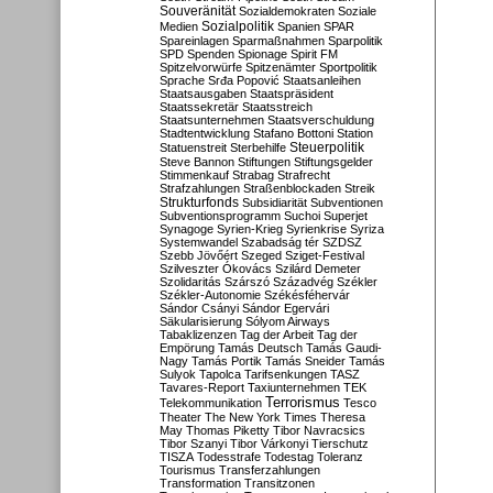
Souveränität
Sozialdemokraten
Soziale
Sozialpolitik
Medien
Spanien
SPAR
Spareinlagen
Sparmaßnahmen
Sparpolitik
SPD
Spenden
Spionage
Spirit FM
Spitzelvorwürfe
Spitzenämter
Sportpolitik
Sprache
Srđa Popović
Staatsanleihen
Staatsausgaben
Staatspräsident
Staatssekretär
Staatsstreich
Staatsunternehmen
Staatsverschuldung
Stadtentwicklung
Stafano Bottoni
Station
Steuerpolitik
Statuenstreit
Sterbehilfe
Steve Bannon
Stiftungen
Stiftungsgelder
Stimmenkauf
Strabag
Strafrecht
Strafzahlungen
Straßenblockaden
Streik
Strukturfonds
Subsidiarität
Subventionen
Subventionsprogramm
Suchoi Superjet
Synagoge
Syrien-Krieg
Syrienkrise
Syriza
Systemwandel
Szabadság tér
SZDSZ
Szebb Jövőért
Szeged
Sziget-Festival
Szilveszter Ókovács
Szilárd Demeter
Szolidaritás
Szárszó
Századvég
Székler
Székler-Autonomie
Székésféhervár
Sándor Csányi
Sándor Egervári
Säkularisierung
Sólyom Airways
Tabaklizenzen
Tag der Arbeit
Tag der
Empörung
Tamás Deutsch
Tamás Gaudi-
Nagy
Tamás Portik
Tamás Sneider
Tamás
Sulyok
Tapolca
Tarifsenkungen
TASZ
Tavares-Report
Taxiunternehmen
TEK
Terrorismus
Telekommunikation
Tesco
Theater
The New York Times
Theresa
May
Thomas Piketty
Tibor Navracsics
Tibor Szanyi
Tibor Várkonyi
Tierschutz
TISZA
Todesstrafe
Todestag
Toleranz
Tourismus
Transferzahlungen
Transformation
Transitzonen