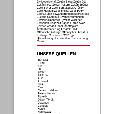
Zivilgesellschaft
Zoltán Balog
Zoltán Gál
Zoltán Kész
Zoltán Pokorni
Zoltán Spéder
Zsolt Bayer
Zsolt Borkai
Zsolt Gréczy
Zsolt Hernádi
Zsolt Molnár
Zsolt Petry
Zsófia Rácz
Zuwanderungsbeschränkung
Zuzana Čaputová
Zwangsräumungen
Zweidrittelmehrheit
Zweiter Weltkrieg
Zwischenkriegszeit
Ágnes Geréb
Ákos
Kovács
Árpád Göncz
Ásotthalom
Ärzteabwanderung
Érpatak
Ózd
Öffentliche Aufträge
Öffentlicher Dienst
Öl-
Embargo
Österreich
ÖVP
Újpest
Überalterung
Überstunden
Überwachung
Őszöd
UNSERE QUELLEN
168 Óra
24.hu
444
888
Alfahír
Átlátszó
ATV
Azonnali
Blikk
Cink
Élet és Irodalom
Ferenc Kumin
Figyelő
Gábor Török
Galamus
Gondola
Hetek
Heti Válasz