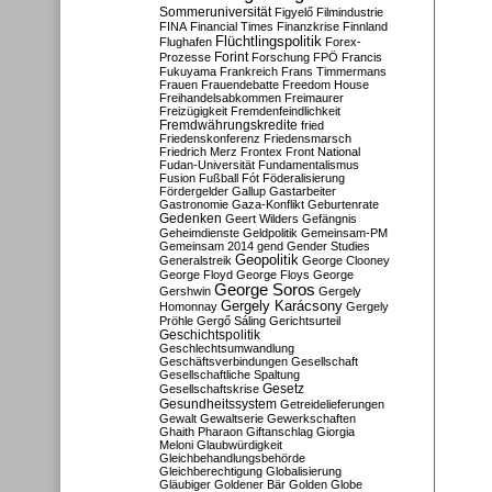
Sommeruniversität
Figyelő
Filmindustrie
FINA
Financial Times
Finanzkrise
Finnland
Flüchtlingspolitik
Flughafen
Forex-
Forint
Prozesse
Forschung
FPÖ
Francis
Fukuyama
Frankreich
Frans Timmermans
Frauen
Frauendebatte
Freedom House
Freihandelsabkommen
Freimaurer
Freizügigkeit
Fremdenfeindlichkeit
Fremdwährungskredite
fried
Friedenskonferenz
Friedensmarsch
Friedrich Merz
Frontex
Front National
Fudan-Universität
Fundamentalismus
Fusion
Fußball
Fót
Föderalisierung
Fördergelder
Gallup
Gastarbeiter
Gastronomie
Gaza-Konflikt
Geburtenrate
Gedenken
Geert Wilders
Gefängnis
Geheimdienste
Geldpolitik
Gemeinsam-PM
Gemeinsam 2014
gend
Gender Studies
Geopolitik
Generalstreik
George Clooney
George Floyd
George Floys
George
George Soros
Gershwin
Gergely
Gergely Karácsony
Homonnay
Gergely
Pröhle
Gergő Sáling
Gerichtsurteil
Geschichtspolitik
Geschlechtsumwandlung
Geschäftsverbindungen
Gesellschaft
Gesellschaftliche Spaltung
Gesetz
Gesellschaftskrise
Gesundheitssystem
Getreidelieferungen
Gewalt
Gewaltserie
Gewerkschaften
Ghaith Pharaon
Giftanschlag
Giorgia
Meloni
Glaubwürdigkeit
Gleichbehandlungsbehörde
Gleichberechtigung
Globalisierung
Gläubiger
Goldener Bär
Golden Globe