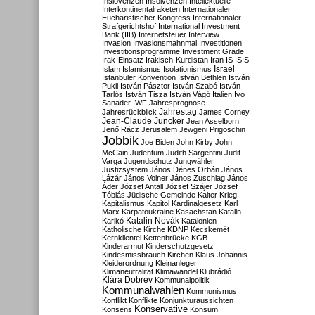
Inslovenzen
Insolvenzen
Intellektuelle
Interkontinentalraketen
Internationaler
Eucharistischer Kongress
Internationaler
Strafgerichtshof
International Investment
Bank (IIB)
Internetsteuer
Interview
Invasion
Invasionsmahnmal
Investitionen
Investitionsprogramme
Investment Grade
Irak-Einsatz
Irakisch-Kurdistan
Iran
IS
ISIS
Israel
Islam
Islamismus
Isolationismus
Istanbuler Konvention
István Bethlen
István
Pukli
István Pásztor
István Szabó
István
Tarlós
István Tisza
István Vágó
Italien
Ivo
Sanader
IWF
Jahresprognose
Jahrestag
Jahresrückblick
James Corney
Jean-Claude Juncker
Jean Asselborn
Jenő Rácz
Jerusalem
Jewgeni Prigoschin
Jobbik
Joe Biden
John Kirby
John
McCain
Judentum
Judith Sargentini
Judit
Varga
Jugendschutz
Jungwähler
Justizsystem
János Dénes Orbán
János
Lázár
János Volner
János Zuschlag
János
Áder
József Antall
József Szájer
József
Tóbiás
Jüdische Gemeinde
Kalter Krieg
Kapitalismus
Kapitol
Kardinalgesetz
Karl
Marx
Karpatoukraine
Kasachstan
Katalin
Katalin Novák
Karikó
Katalonien
Katholische Kirche
KDNP
Kecskemét
Kernklientel
Kettenbrücke
KGB
Kinderarmut
Kinderschutzgesetz
Kindesmissbrauch
Kirchen
Klaus Johannis
Kleiderordnung
Kleinanleger
Klimaneutralität
Klimawandel
Klubrádió
Klára Dobrev
Kommunalpolitik
Kommunalwahlen
Kommunismus
Konflikt
Konflikte
Konjunkturaussichten
Konservative
Konsens
Konsum