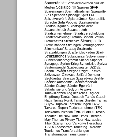
Souveränität
Sozialdemokraten
Soziale
Sozialpolitik
Medien
Spanien
SPAR
Spareinlagen
Sparmaßnahmen
Sparpolitik
SPD
Spenden
Spionage
Spirit FM
Spitzelvorwürfe
Spitzenämter
Sportpolitik
Sprache
Srđa Popović
Staatsanleihen
Staatsausgaben
Staatspräsident
Staatssekretär
Staatsstreich
Staatsunternehmen
Staatsverschuldung
Stadtentwicklung
Stafano Bottoni
Station
Steuerpolitik
Statuenstreit
Sterbehilfe
Steve Bannon
Stiftungen
Stiftungsgelder
Stimmenkauf
Strabag
Strafrecht
Strafzahlungen
Straßenblockaden
Streik
Strukturfonds
Subsidiarität
Subventionen
Subventionsprogramm
Suchoi Superjet
Synagoge
Syrien-Krieg
Syrienkrise
Syriza
Systemwandel
Szabadság tér
SZDSZ
Szebb Jövőért
Szeged
Sziget-Festival
Szilveszter Ókovács
Szilárd Demeter
Szolidaritás
Szárszó
Századvég
Székler
Székler-Autonomie
Székésféhervár
Sándor Csányi
Sándor Egervári
Säkularisierung
Sólyom Airways
Tabaklizenzen
Tag der Arbeit
Tag der
Empörung
Tamás Deutsch
Tamás Gaudi-
Nagy
Tamás Portik
Tamás Sneider
Tamás
Sulyok
Tapolca
Tarifsenkungen
TASZ
Tavares-Report
Taxiunternehmen
TEK
Terrorismus
Telekommunikation
Tesco
Theater
The New York Times
Theresa
May
Thomas Piketty
Tibor Navracsics
Tibor Szanyi
Tibor Várkonyi
Tierschutz
TISZA
Todesstrafe
Todestag
Toleranz
Tourismus
Transferzahlungen
Transformation
Transitzonen