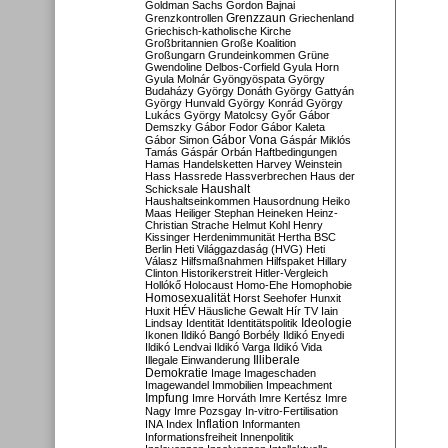
Goldman Sachs
Gordon Bajnai
Grenzzaun
Grenzkontrollen
Griechenland
Griechisch-katholische Kirche
Großbritannien
Große Koalition
Großungarn
Grundeinkommen
Grüne
Gwendoline Delbos-Corfield
Gyula Horn
Gyula Molnár
Gyöngyöspata
György
Budaházy
György Donáth
György Gattyán
György Hunvald
György Konrád
György
Lukács
György Matolcsy
Győr
Gábor
Demszky
Gábor Fodor
Gábor Kaleta
Gábor Vona
Gábor Simon
Gáspár Miklós
Tamás
Gáspár Orbán
Haftbedingungen
Hamas
Handelsketten
Harvey Weinstein
Hass
Hassrede
Hassverbrechen
Haus der
Haushalt
Schicksale
Haushaltseinkommen
Hausordnung
Heiko
Maas
Heiliger Stephan
Heineken
Heinz-
Christian Strache
Helmut Kohl
Henry
Kissinger
Herdenimmunität
Hertha BSC
Berlin
Heti Világgazdaság (HVG)
Heti
Válasz
Hilfsmaßnahmen
Hilfspaket
Hillary
Clinton
Historikerstreit
Hitler-Vergleich
Hollókő
Holocaust
Homo-Ehe
Homophobie
Homosexualität
Horst Seehofer
Hunxit
Huxit
HÉV
Häusliche Gewalt
Hír TV
Iain
Lindsay
Identität
Identitätspolitik
Ideologie
Ikonen
Ildikó Bangó Borbély
Ildikó Enyedi
Ildikó Lendvai
Ildikó Varga
Ildikó Vida
Illiberale
Illegale Einwanderung
Demokratie
Image
Imageschaden
Imagewandel
Immobilien
Impeachment
Impfung
Imre Horváth
Imre Kertész
Imre
Nagy
Imre Pozsgay
In-vitro-Fertilisation
Inflation
INA
Index
Informanten
Informationsfreiheit
Innenpolitik