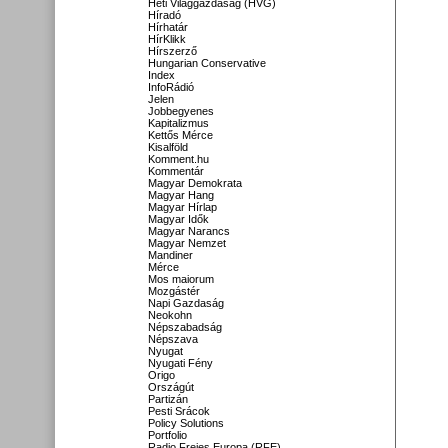
Heti Világgazdaság (HVG)
Híradó
Hírhatár
HírKlikk
Hírszerző
Hungarian Conservative
Index
InfoRádió
Jelen
Jobbegyenes
Kapitalizmus
Kettős Mérce
Kisalföld
Komment.hu
Kommentár
Magyar Demokrata
Magyar Hang
Magyar Hírlap
Magyar Idők
Magyar Narancs
Magyar Nemzet
Mandiner
Mérce
Mos maiorum
Mozgástér
Napi Gazdaság
Neokohn
Népszabadság
Népszava
Nyugat
Nyugati Fény
Origo
Országút
Partizán
Pesti Srácok
Policy Solutions
Portfolio
Radio Freies Europa (RFE)