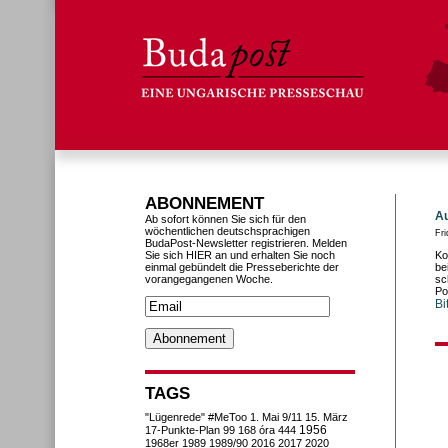
ABONNEMENT
Au
Ab sofort können Sie sich für den
wöchentlichen deutschsprachigen
Fri
BudaPost-Newsletter registrieren. Melden
Sie sich HIER an und erhalten Sie noch
Ko
einmal gebündelt die Presseberichte der
be
vorangegangenen Woche.
sc
Po
Bi
TAGS
"Lügenrede"
#MeToo
1. Mai
9/11
15. März
1956
17-Punkte-Plan
99
168 óra
444
1968er
1989
1989/90
2016
2017
2020