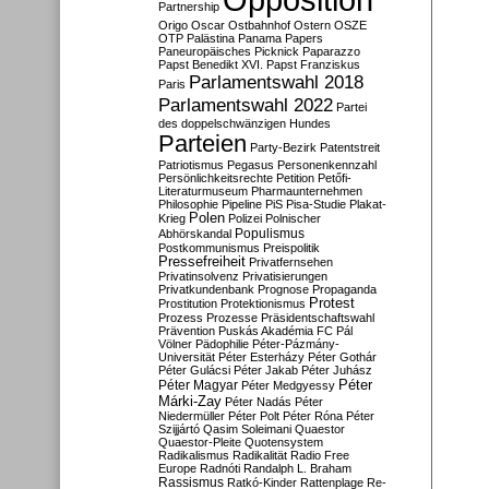
Partnership
Origo
Oscar
Ostbahnhof
Ostern
OSZE
OTP
Palästina
Panama Papers
Paneuropäisches Picknick
Paparazzo
Papst Benedikt XVI.
Papst Franziskus
Parlamentswahl 2018
Paris
Parlamentswahl 2022
Partei
des doppelschwänzigen Hundes
Parteien
Party-Bezirk
Patentstreit
Patriotismus
Pegasus
Personenkennzahl
Persönlichkeitsrechte
Petition
Petőfi-
Literaturmuseum
Pharmaunternehmen
Philosophie
Pipeline
PiS
Pisa-Studie
Plakat-
Polen
Krieg
Polizei
Polnischer
Populismus
Abhörskandal
Postkommunismus
Preispolitik
Pressefreiheit
Privatfernsehen
Privatinsolvenz
Privatisierungen
Privatkundenbank
Prognose
Propaganda
Protest
Prostitution
Protektionismus
Prozess
Prozesse
Präsidentschaftswahl
Prävention
Puskás Akadémia FC
Pál
Völner
Pädophilie
Péter-Pázmány-
Universität
Péter Esterházy
Péter Gothár
Péter Gulácsi
Péter Jakab
Péter Juhász
Péter
Péter Magyar
Péter Medgyessy
Márki-Zay
Péter Nadás
Péter
Niedermüller
Péter Polt
Péter Róna
Péter
Szijjártó
Qasim Soleimani
Quaestor
Quaestor-Pleite
Quotensystem
Radikalismus
Radikalität
Radio Free
Europe
Radnóti
Randalph L. Braham
Rassismus
Ratkó-Kinder
Rattenplage
Re-