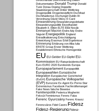
Direktmandat
Diskriminierung
Diäten
Donald Trump
Dokumentation
Donald
Tusk
Donau
Doping
Doppelte
Staatsbürgerschaft
Dritter Weltkrieg
Drogenpolitik
Drogentestpflicht
Dschihad
Dschihadismus
Dschungel
Dublin-III-
Verordnung
Dávid Vitézy
E-Card
Einwanderung
Einwanderungsdebatte
Einwanderungspolitik
Einzelhandel
Elisabeth II.
Eliten
ELTE
Előd Novák
Emmanuel Macron
Endre Ady
Endre
Energiepolitik
Ságvári
England
Entradikalisierung
Entschädigung
Entwicklung
Erasmus
Erbil
Ergebnisse
Erinnerung
Erklärung von Alba Iulia
ERSTE Group
Erster Weltkrieg
Establishment
Ethnische Homogenität
EU
EU-
EU-Gelder
EU-Gipfel
Kommission
EU-Ratspräsidentschaft
Euro
EURO 2020
Eurobonds
Europa
Europaparlament
Europapolitik
Europawahlen
Europäische
Integration
Europäischer Gerichtshof
Europäische Volkspartei
(EuGH)
(EVP)
Eurozone
Ex-Agent
Ex-Porno-Star
Extremismus
Facebook
Fachkräftemangel
Fake News
falsche Beweise
Familienpolitik
Federica Mogherini
Felcsút
Feminismus
Ferenc Falus
Ferenc Gyurcsány
Ferenc Krausz
Fidesz
Ferencváros
Fidel Castro
Fidesz-Regierung
Fidesz-