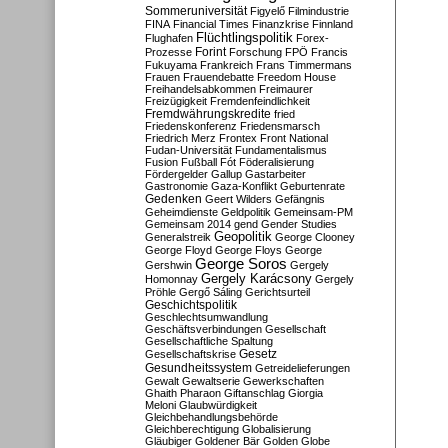
Sommeruniversität
Figyelő
Filmindustrie
FINA
Financial Times
Finanzkrise
Finnland
Flüchtlingspolitik
Flughafen
Forex-
Forint
Prozesse
Forschung
FPÖ
Francis
Fukuyama
Frankreich
Frans Timmermans
Frauen
Frauendebatte
Freedom House
Freihandelsabkommen
Freimaurer
Freizügigkeit
Fremdenfeindlichkeit
Fremdwährungskredite
fried
Friedenskonferenz
Friedensmarsch
Friedrich Merz
Frontex
Front National
Fudan-Universität
Fundamentalismus
Fusion
Fußball
Fót
Föderalisierung
Fördergelder
Gallup
Gastarbeiter
Gastronomie
Gaza-Konflikt
Geburtenrate
Gedenken
Geert Wilders
Gefängnis
Geheimdienste
Geldpolitik
Gemeinsam-PM
Gemeinsam 2014
gend
Gender Studies
Geopolitik
Generalstreik
George Clooney
George Floyd
George Floys
George
George Soros
Gershwin
Gergely
Gergely Karácsony
Homonnay
Gergely
Pröhle
Gergő Sáling
Gerichtsurteil
Geschichtspolitik
Geschlechtsumwandlung
Geschäftsverbindungen
Gesellschaft
Gesellschaftliche Spaltung
Gesetz
Gesellschaftskrise
Gesundheitssystem
Getreidelieferungen
Gewalt
Gewaltserie
Gewerkschaften
Ghaith Pharaon
Giftanschlag
Giorgia
Meloni
Glaubwürdigkeit
Gleichbehandlungsbehörde
Gleichberechtigung
Globalisierung
Gläubiger
Goldener Bär
Golden Globe