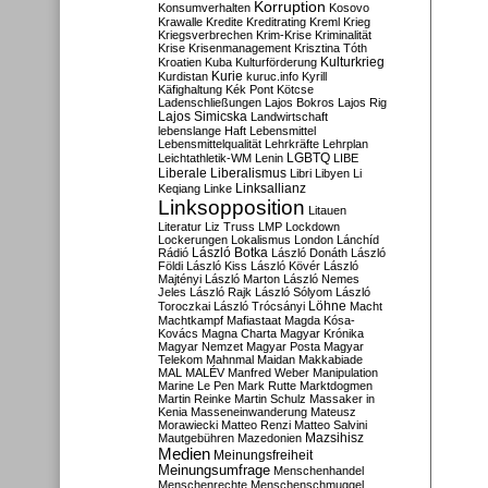
Korruption
Konsumverhalten
Kosovo
Krawalle
Kredite
Kreditrating
Kreml
Krieg
Kriegsverbrechen
Krim-Krise
Kriminalität
Krise
Krisenmanagement
Krisztina Tóth
Kulturkrieg
Kroatien
Kuba
Kulturförderung
Kurdistan
Kurie
kuruc.info
Kyrill
Käfighaltung
Kék Pont
Kötcse
Ladenschließungen
Lajos Bokros
Lajos Rig
Lajos Simicska
Landwirtschaft
lebenslange Haft
Lebensmittel
Lebensmittelqualität
Lehrkräfte
Lehrplan
LGBTQ
Leichtathletik-WM
Lenin
LIBE
Liberale
Liberalismus
Libri
Libyen
Li
Linksallianz
Keqiang
Linke
Linksopposition
Litauen
Literatur
Liz Truss
LMP
Lockdown
Lockerungen
Lokalismus
London
Lánchíd
Rádió
László Botka
László Donáth
László
Földi
László Kiss
László Kövér
László
Majtényi
László Marton
László Nemes
Jeles
László Rajk
László Sólyom
László
Löhne
Toroczkai
László Trócsányi
Macht
Machtkampf
Mafiastaat
Magda Kósa-
Kovács
Magna Charta
Magyar Krónika
Magyar Nemzet
Magyar Posta
Magyar
Telekom
Mahnmal
Maidan
Makkabiade
MAL
MALÉV
Manfred Weber
Manipulation
Marine Le Pen
Mark Rutte
Marktdogmen
Martin Reinke
Martin Schulz
Massaker in
Kenia
Masseneinwanderung
Mateusz
Morawiecki
Matteo Renzi
Matteo Salvini
Mautgebühren
Mazedonien
Mazsihisz
Medien
Meinungsfreiheit
Meinungsumfrage
Menschenhandel
Menschenrechte
Menschenschmuggel