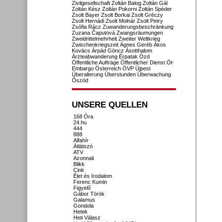
Zivilgesellschaft
Zoltán Balog
Zoltán Gál
Zoltán Kész
Zoltán Pokorni
Zoltán Spéder
Zsolt Bayer
Zsolt Borkai
Zsolt Gréczy
Zsolt Hernádi
Zsolt Molnár
Zsolt Petry
Zsófia Rácz
Zuwanderungsbeschränkung
Zuzana Čaputová
Zwangsräumungen
Zweidrittelmehrheit
Zweiter Weltkrieg
Zwischenkriegszeit
Ágnes Geréb
Ákos
Kovács
Árpád Göncz
Ásotthalom
Ärzteabwanderung
Érpatak
Ózd
Öffentliche Aufträge
Öffentlicher Dienst
Öl-
Embargo
Österreich
ÖVP
Újpest
Überalterung
Überstunden
Überwachung
Őszöd
UNSERE QUELLEN
168 Óra
24.hu
444
888
Alfahír
Átlátszó
ATV
Azonnali
Blikk
Cink
Élet és Irodalom
Ferenc Kumin
Figyelő
Gábor Török
Galamus
Gondola
Hetek
Heti Válasz