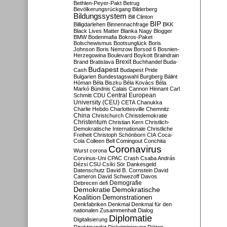
Bethlen-Peyer-Pakt
Betrug
Bevölkerungsrückgang
Bilderberg
Bildungssystem
Bill Clinton
BIP
Billigdarlehen
Binnennachfrage
BKK
Black Lives Matter
Blanka Nagy
Blogger
BMW
Bodenmafia
Bokros-Paket
Bolschewismus
Bootsunglück
Boris
Johnson
Boris Nemzow
Borsod 6
Bosnien-
Herzegowina
Boulevard
Boykott
Braindrain
Brexit
Brand
Bratislava
Buchhandel
Buda-
Budapest
Cash
Budapest Pride
Bulgarien
Bundestagswahl
Burgberg
Bálint
Hóman
Béla Biszku
Béla Kovács
Béla
Markó
Bündnis
Calais
Cannon Hinnant
Carl
Central European
Schmitt
CDU
University (CEU)
CETA
Chanukka
Charlie Hebdo
Charlottesville
Chemnitz
China
Christchurch
Christdemokratie
Christentum
Christian Kern
Christlich-
Demokratische Internationale
Christliche
Freiheit
Christoph Schönborn
CIA
Coca-
Cola
Colleen Bell
Comingout
Conchita
Coronavirus
Wurst
corona
Corvinus-Uni
CPAC
Crash
Csaba András
Dézsi
CSU
Csíki Sör
Dankesgeld
Datenschutz
David B. Cornstein
David
Cameron
David Schwezoff
Davos
Demografie
Debrecen
defi
Demokratie
Demokratische
Koalition
Demonstrationen
Denkfabriken
Denkmal
Denkmal für den
nationalen Zusammenhalt
Dialog
Diplomatie
Digitalisierung