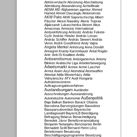
Abhörverdacht
Abrüstung
Abschiebung
Abtreibung
Abwanderung
Achtelfinale
AENM
AfD
Afghanistan
agentur
Ahmed
Hamed
Ahmet Davutoglu
Aktionskreis
AKW Paks
AKW Saporischschja
Albert
Pásztor
Alexei Nawalny
Alexis Tsipras
Aljaksandr Lukaschenka
Alstom
Altus
Amazonas
Amnesty International
Amtseinführung
Amtssitz
András Fekete-
Győr
András Heisler
András Lovasi
András Schiffer
András Siewert
András
Veres
André Goodfriend
Andy Vajna
Angela Merkel
Anhörung
Anna Donáth
Annegret Kramp-Karrenbauer
Antal Rogán
Anti-
Anti-IS-Koalition
Antifa
Antisemitismus
Antiziganismus
Antony
Blinken
Arabische Liga
Arbeiterbewegung
Arbeitsmarkt
Armee
Armin Laschet
Armut
Asien
Asyl
Atomdeal
Atomwaffen
Attentat
Attila Mesterházy
Attila
Vidnyánszky
ATV
Audi Hungaria
Aufnahmezentren
Auftragsvergabeverfahren
Auslandsungarn
Ausländer
Ausschreitungen
Auswanderung
Außenpolitik
Autoindustrie
Autonomie
Baja
Balkan
Banken
Barack Obama
Barcelona
Barvergütungen
Bausektor
Bausparsubvention
Bayerische
Landtagswahl
BayernLB
Beerdigung
Befragung
Belarus
Benachteiligung
Benedek Jávor
Benefizveranstaltung
Benjamin Netanjahu
Benzinpreis
Berlin
Bernadett Széll
Bernard-Henri Lévy
Bertelsmann
Besatzung
Beschäftigungsprogramme
Besetzung