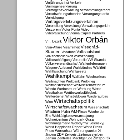
Verjährungsfrist
Verkehr
Vermögenserklärung
Vermögensverwaltung
Versammlungsrecht
Verschwörungstheorien
Versorgungstarife
Verteidigung
Vertragsverletzungsverfahren
Verurteilung
Verwaltung
Verwaltungsgericht
Veszprém
Victor Ponta
Video
Videofälschung
Vienna Capital Partners
Viktor Orbán
VIII. Bezirk
Visegrád-
Visa-Affäre
Visafreiheit
Staaten
Vodafone
Volksaufstand
Volksbefindlichkeit
Volkszählung
Vollbeschäftigung
Vorurteile
VW-Skandal
Völkerverwandtschaft
Waffenlieferungen
Wahlen
Wagner-Aufstand
Wahlbündnis
Wahlfälschung
Wahlgesetz
Wahlkampf
Wallfahrt
Wechselkurs
Weihnachten
Weltbank
Weltkrieg
Weltmeisterschaft
Weltwirtschaftsforum
Wende
Werbesteuer
Werbung
Werte
Westbalkan
Wettbewerbsfähigkeit
Wetterdienst
Whistleblower
Wiederaufbau
Wirtschaftspolitik
Wien
Wirtschaftswachstum
Wissenschaft
Wladimir Putin
WM-Finale
Woche der
Ehe
Wohltätigkeitsveranstaltung
Wohneigentum
Wohnpark Ócsa
Wohnungsmarkt
Wolodymyr Selenskyj
World Happiness Report
World Press
Photo
Wortschatz
Währungsunion
Xi
Jinping
ZDF
Zeitgeist
Zeitungssterben
Zensur
Zentrales Machtgefüge
Zinspolitik