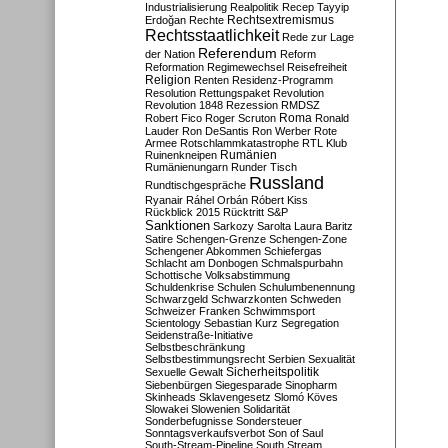
Industrialisierung
Realpolitik
Recep Tayyip
Rechtsextremismus
Erdoğan
Rechte
Rechtsstaatlichkeit
Rede zur Lage
Referendum
der Nation
Reform
Reformation
Regimewechsel
Reisefreiheit
Religion
Renten
Residenz-Programm
Resolution
Rettungspaket
Revolution
Revolution 1848
Rezession
RMDSZ
Roma
Robert Fico
Roger Scruton
Ronald
Lauder
Ron DeSantis
Ron Werber
Rote
Armee
Rotschlammkatastrophe
RTL Klub
Ruinenkneipen
Rumänien
Rumänienungarn
Runder Tisch
Russland
Rundtischgespräche
Ryanair
Ráhel Orbán
Róbert Kiss
Rückblick 2015
Rücktritt
S&P
Sanktionen
Sarkozy
Sarolta Laura Baritz
Satire
Schengen-Grenze
Schengen-Zone
Schengener Abkommen
Schiefergas
Schlacht am Donbogen
Schmalspurbahn
Schottische Volksabstimmung
Schuldenkrise
Schulen
Schulumbenennung
Schwarzgeld
Schwarzkonten
Schweden
Schweizer Franken
Schwimmsport
Scientology
Sebastian Kurz
Segregation
Seidenstraße-Initiative
Selbstbeschränkung
Selbstbestimmungsrecht
Serbien
Sexualität
Sicherheitspolitik
Sexuelle Gewalt
Siebenbürgen
Siegesparade
Sinopharm
Skinheads
Sklavengesetz
Slomó Köves
Slowakei
Slowenien
Solidarität
Sonderbefugnisse
Sondersteuer
Sonntagsverkaufsverbot
Son of Saul
South-Stream-Pipeline
South Stream