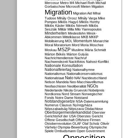
Mercosur
Metro M4
Michael Roth
Michail
Gorbatschow
Microsoft
Mieten
Migation
Migration
Migration Aid
Mihai
Tudose
Mihály Orosz
Mihály Varga
Mike
Pompeo
Miklós Hagyó
Miklós Horthy
Miklós Kásler
Miklós Németh
Miklós
Seszták
Militär
Milla
Milo Yiannopoulos
Minderheiten
Mindestlohn
Minsk-
Abkommen
Mittelklasse
MKB
MKKP
Momentum
Mobilisierung
MOL
Monarchie
Moral
Moratorium
Mord
Moria
Moschee
MSZP
Moskau
Muslime
Mária Schmidt
Márton Békés
Márton Gulyás
Nachrichtendienste
Nachruf
Nachwendezeit
Nacktfotos
Nahost-Konflikt
Nationale Konsultation
Nationalfeiertag
Nationalhymne
Nationalismus
Nationalkonservatismus
Nato
Nationalstaat
NAV
Nazideutschland
Nelson Mandela
Neo-Macchiavellismus
NGOs
Neofaschisten
Neoliberalität
Niederlande
Nikola Gruevski
Nobelpreis
Nordkorea
Nord Stream
Norwegischer
Fonds
Notre Dame
Notstand
Notstandsgesetze
NSA-Datensammlung
Numerus Clausus
Nyíregyháza
Népszabadság
Népszava
Obdachlose
Oberbürgermeisterkandidat
Oberster
Gerichtshof der USA
Oberstes Gericht
Offene Gesellschaft
Offshore-Firmen
Oktoberrevolution
OLAF
Olaf Scholz
Olivér
Várhelyi
Olympia-Bewerbung
Olympische
Spiele
Ombudsmann
Open Government
Opposition