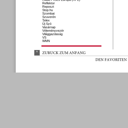
Reflektor
Reposzt
Stop.hu
Szombat
Szuverén
Telex
Új Szó
Vasárnap
Véleményvezér
Világgazdaság
VS
WMN
^
ZURÜ
CK 
ZUM 
ANFANG
DEN 
FAVORITEN 