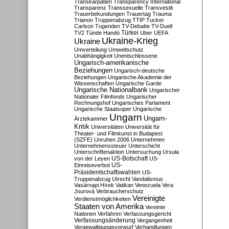
Transkarpatien
Transparency International
Transparenz
Transsexuelle
Transvestit
Trauerbekundungen
Trauertag
Trauma
Trianon
Truppenabzug
TTIP
Tucker
Carlson
Tugenden
TV-Debatte
TV-Duell
Türkei
TV2
Tünde Handó
Uber
UEFA
Ukraine-Krieg
Ukraine
Umverteilung
Umweltschutz
Unabhängigkeit
Unentschlossene
Ungarisch-amerikanische
Beziehungen
Ungarisch-deutsche
Beziehungen
Ungarische Akademie der
Wissenschaften
Ungarische Garde
Ungarische Nationalbank
Ungarischer
Nationaler Filmfonds
Ungarischer
Rechnungshof
Ungarisches Parlament
Ungarische Staatsoper
Ungarische
Ungarn
Ungarn-
Ärztekammer
Kritik
Universitäten
Universität für
Theater- und Filmkunst in Budapest
(SZFE)
Unruhen 2006
Unternehmen
Unternehmenssteuer
Unterschicht
Unterschriftenaktion
Untersuchung
Ursula
US-Botschaft
von der Leyen
US-
US-
Einreiseverbot
Präsidentschaftswahlen
US-
Truppenabzug
Utrecht
Vandalismus
Vasárnapi Hírek
Vatikan
Venezuela
Vera
Jourová
Verbraucherschutz
Vereinigte
Verdienstmöglichkeiten
Staaten von Amerika
Vereinte
Nationen
Verfahren
Verfassungsgericht
Verfassungsänderung
Vergangenheit
Vergewaltigungsvorwurf
Verhandlungen