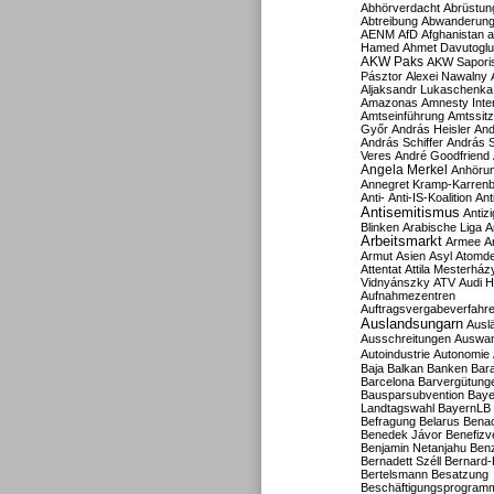
Abhörverdacht
Abrüstun
Abtreibung
Abwanderun
AENM
AfD
Afghanistan
a
Hamed
Ahmet Davutoglu
AKW Paks
AKW Sapori
Pásztor
Alexei Nawalny
Aljaksandr Lukaschenka
Amazonas
Amnesty Inter
Amtseinführung
Amtssitz
Győr
András Heisler
And
András Schiffer
András S
Veres
André Goodfriend
Angela Merkel
Anhöru
Annegret Kramp-Karren
Anti-
Anti-IS-Koalition
Ant
Antisemitismus
Antiz
Blinken
Arabische Liga
A
Arbeitsmarkt
Armee
A
Armut
Asien
Asyl
Atomde
Attentat
Attila Mesterház
Vidnyánszky
ATV
Audi H
Aufnahmezentren
Auftragsvergabeverfahr
Auslandsungarn
Ausl
Ausschreitungen
Auswa
Autoindustrie
Autonomie
Baja
Balkan
Banken
Bar
Barcelona
Barvergütung
Bausparsubvention
Baye
Landtagswahl
BayernLB
Befragung
Belarus
Benac
Benedek Jávor
Benefizv
Benjamin Netanjahu
Benz
Bernadett Széll
Bernard-
Bertelsmann
Besatzung
Beschäftigungsprogram