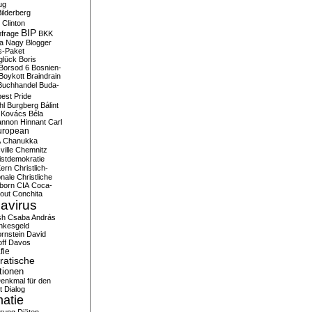
ug
ilderberg
l Clinton
BIP
frage
BKK
ka Nagy
Blogger
s-Paket
glück
Boris
Borsod 6
Bosnien-
Boykott
Braindrain
Buchhandel
Buda-
est Pride
hl
Burgberg
Bálint
 Kovács
Béla
nnon Hinnant
Carl
uropean
A
Chanukka
ville
Chemnitz
istdemokratie
Kern
Christlich-
onale
Christliche
born
CIA
Coca-
out
Conchita
avirus
sh
Csaba András
nkesgeld
rnstein
David
ff
Davos
fie
atische
tionen
enkmal für den
t
Dialog
atie