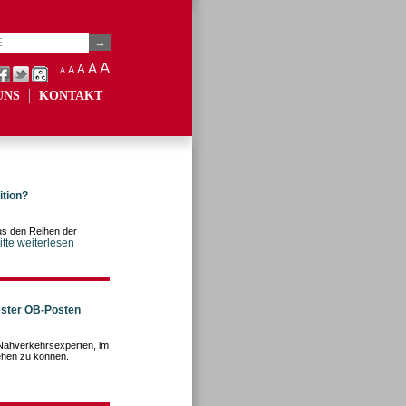
A
A
A
A
A
UNS
KONTAKT
ition?
us den Reihen der
itte weiterlesen
ester OB-Posten
 Nahverkehrsexperten, im
ehen zu können.