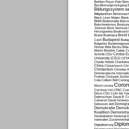
Bethlen-Peyer-Pakt
Betr
Bevölkerungsrückgang
B
Bildungssystem
Bil
Billigdarlehen
Binnennach
Black Lives Matter
Blan
BMW
Bodenmafia
Bokro
Bolschewismus
Bootsun
Johnson
Boris Nemzow
Herzegowina
Boulevard
Brexit
Brand
Bratislava
Budapest
Cash
Budap
Bulgarien
Bundestagswa
Hóman
Béla Biszku
Béla
Markó
Bündnis
Calais
Ca
Central E
Schmitt
CDU
University (CEU)
CET
Charlie Hebdo
Charlottes
China
Christchurch
Chr
Christentum
Christian 
Demokratische Internati
Freiheit
Christoph Schön
Cola
Colleen Bell
Coming
Coron
Wurst
corona
Corvinus-Uni
CPAC
Cra
Dézsi
CSU
Csíki Sör
Da
Datenschutz
David B. Co
Cameron
David Schwezo
Demogra
Debrecen
defi
Demokratie
Demokr
Koalition
Demonstra
Denkfabriken
Denkmal
D
nationalen Zusammenhal
Diplom
Digitalisierung