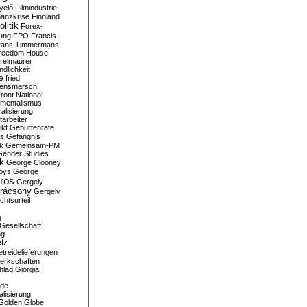
yelő
Filmindustrie
nanzkrise
Finnland
olitik
Forex-
ung
FPÖ
Francis
rans Timmermans
reedom House
reimaurer
dlichkeit
e
fried
densmarsch
ront National
mentalismus
alisierung
arbeiter
ikt
Geburtenrate
rs
Gefängnis
ik
Gemeinsam-PM
Gender Studies
ik
George Clooney
oys
George
ros
Gergely
arácsony
Gergely
chtsurteil
g
Gesellschaft
ng
tz
treidelieferungen
erkschaften
hlag
Giorgia
rde
alisierung
Golden Globe