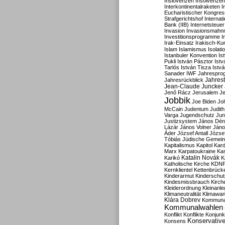
Inslovenzen
Insolvenzen
Interkontinentalraketen
I
Eucharistischer Kongres
Strafgerichtshof
Internat
Bank (IIB)
Internetsteuer
Invasion
Invasionsmahn
Investitionsprogramme
I
Irak-Einsatz
Irakisch-Ku
Islam
Islamismus
Isolat
Istanbuler Konvention
Is
Pukli
István Pásztor
Ist
Tarlós
István Tisza
Istv
Sanader
IWF
Jahrespro
Jahres
Jahresrückblick
Jean-Claude Juncker
Jenő Rácz
Jerusalem
Je
Jobbik
Joe Biden
Jo
McCain
Judentum
Judith
Varga
Jugendschutz
Jun
Justizsystem
János Dén
Lázár
János Volner
Jáno
Áder
József Antall
József
Tóbiás
Jüdische Gemei
Kapitalismus
Kapitol
Kard
Marx
Karpatoukraine
Ka
Katalin Novák
Karikó
K
Katholische Kirche
KDN
Kernklientel
Kettenbrück
Kinderarmut
Kinderschu
Kindesmissbrauch
Kirch
Kleiderordnung
Kleinanle
Klimaneutralität
Klimawan
Klára Dobrev
Kommunal
Kommunalwahlen
Konflikt
Konflikte
Konjunk
Konservativ
Konsens