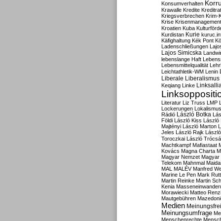
Korru
Konsumverhalten
Krawalle
Kredite
Kreditra
Kriegsverbrechen
Krim-K
Krise
Krisenmanagemen
Kroatien
Kuba
Kulturförd
Kurdistan
Kurie
kuruc.in
Käfighaltung
Kék Pont
Kö
Ladenschließungen
Lajo
Lajos Simicska
Landwir
lebenslange Haft
Lebensm
Lebensmittelqualität
Lehr
Leichtathletik-WM
Lenin
Liberale
Liberalismus
Linksalli
Keqiang
Linke
Linksoppositi
Literatur
Liz Truss
LMP
Lockerungen
Lokalismu
Rádió
László Botka
Lás
Földi
László Kiss
László
Majtényi
László Marton
L
Jeles
László Rajk
Lászl
Toroczkai
László Trócsá
Machtkampf
Mafiastaat
Kovács
Magna Charta
M
Magyar Nemzet
Magyar 
Telekom
Mahnmal
Maida
MAL
MALÉV
Manfred W
Marine Le Pen
Mark Rut
Martin Reinke
Martin Sch
Kenia
Masseneinwander
Morawiecki
Matteo Renz
Mautgebühren
Mazedoni
Medien
Meinungsfrei
Meinungsumfrage
Me
Menschenrechte
Mensc