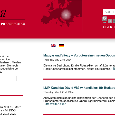
ÜBER 
Magyar und Vitézy – Vorboten einer neuen Oppos
h für den
prachigen
Thursday, May 23rd, 2024
istrieren. Melden
alten Sie noch
Die wahre Bedrohung für die Fidesz-Herrschaft könnte a
sseberichte der
B
Regierungspartei selbst stammen, glaubt ein Kolumnist.
e.
LMP-Kandidat Dávid Vitézy kandidiert für Budap
Thursday, March 21st, 2024
Analysten sind sich uneins hinsichtlich der Chancen des
Frühsommer tatsächlich ins Oberbürgermeisteramt einzi
Bitte weiterlesen
Mai
9/11
15. März
1956
ra
444
16
2017
2020