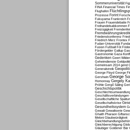
Sommeruniversität
Fig
FINA
Financial Times
Fi
Flüchtlingsp
Flughafen
Forint
Prozesse
Forsch
Fukuyama
Frankreich
F
Frauen
Frauendebatte
F
Freihandelsabkommen
F
Freizügigkeit
Fremdenfein
Fremdwährungskredit
Friedenskonferenz
Frie
Friedrich Merz
Frontex
F
Fudan-Universität
Funda
Fusion
Fußball
Fót
Föder
Fördergelder
Gallup
Gast
Gastronomie
Gaza-Konfl
Gedenken
Geert Wilde
Geheimdienste
Geldpolit
Gemeinsam 2014
gend
Geopolit
Generalstreik
George Floyd
George Fl
George So
Gershwin
Gergely K
Homonnay
Pröhle
Gergő Sáling
Geri
Geschichtspolitik
Geschlechtsumwandlun
Geschäftsverbindungen
Gesellschaftliche Spaltu
Gese
Gesellschaftskrise
Gesundheitssystem
Ge
Gewalt
Gewaltserie
Gew
Ghaith Pharaon
Giftansc
Meloni
Glaubwürdigkeit
Gleichbehandlungsbehö
Gleichberechtigung
Glob
Gläubiger
Goldener Bär