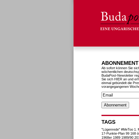
ABONNEMENT
Ab sofort können Sie sic
wöchentlichen deutschs
BudaPost-Newsletter reg
Sie sich HIER an und erh
einmal gebündelt die Pre
vorangegangenen Woch
TAGS
"Lügenrede"
#MeToo
1. 
17-Punkte-Plan
99
168 ó
1968er
1989
1989/90
20