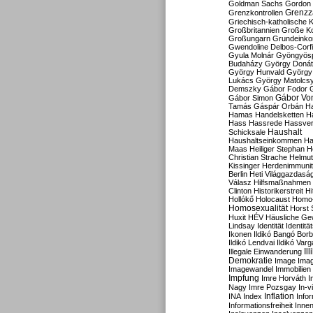
Goldman Sachs
Gordon 
Grenzz
Grenzkontrollen
Griechisch-katholische K
Großbritannien
Große Koa
Großungarn
Grundeink
Gwendoline Delbos-Corfi
Gyula Molnár
Gyöngyös
Budaházy
György Doná
György Hunvald
György
Lukács
György Matolcs
Demszky
Gábor Fodor
Gábor Vo
Gábor Simon
Tamás
Gáspár Orbán
Ha
Hamas
Handelsketten
H
Hass
Hassrede
Hassver
Haushalt
Schicksale
Haushaltseinkommen
Ha
Maas
Heiliger Stephan
H
Christian Strache
Helmut
Kissinger
Herdenimmunit
Berlin
Heti Világgazdasá
Válasz
Hilfsmaßnahmen
Clinton
Historikerstreit
Hi
Hollókő
Holocaust
Homo
Homosexualität
Horst 
Huxit
HÉV
Häusliche Ge
Lindsay
Identität
Identität
Ikonen
Ildikó Bangó Borb
Ildikó Lendvai
Ildikó Varg
Il
Illegale Einwanderung
Demokratie
Image
Ima
Imagewandel
Immobilien
Impfung
Imre Horváth
I
Nagy
Imre Pozsgay
In-v
Inflation
INA
Index
Info
Informationsfreiheit
Innen