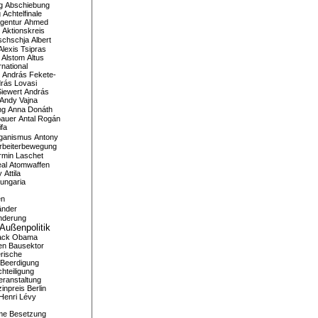
g
Abschiebung
g
Achtelfinale
gentur
Ahmed
Aktionskreis
schschja
Albert
Alexis Tsipras
Alstom
Altus
national
András Fekete-
rás Lovasi
iewert
András
Andy Vajna
ng
Anna Donáth
bauer
Antal Rogán
ifa
iganismus
Antony
rbeiterbewegung
rmin Laschet
al
Atomwaffen
y
Attila
ungaria
en
änder
nderung
Außenpolitik
ack Obama
en
Bausektor
rische
Beerdigung
hteiligung
eranstaltung
inpreis
Berlin
Henri Lévy
me
Besetzung