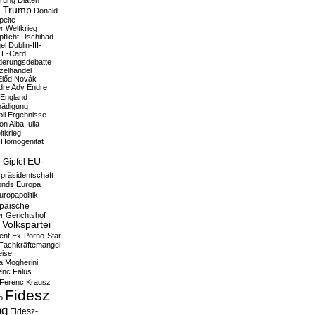
erung
Diäten
 Trump
Donald
pelte
er Weltkrieg
flicht
Dschihad
el
Dublin-III-
E-Card
derungsdebatte
zelhandel
Előd Novák
dre Ady
Endre
England
hädigung
il
Ergebnisse
n Alba Iulia
ltkrieg
 Homogenität
EU-
-Gipfel
präsidentschaft
onds
Europa
uropapolitik
päische
r Gerichtshof
Volkspartei
ent
Ex-Porno-Star
Fachkräftemangel
eise
a Mogherini
enc Falus
Ferenc Krausz
Fidesz
o
ng
Fidesz-