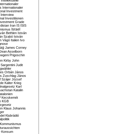
Intellektuelle
nternationaler
s
Internationaler
ional Investment
Interview
mal
Investitionen
nvestment Grade
rdistan
Iran
IS
ISIS
Israel
ionismus
tván Bethlen
István
ván Szabó
István
án Vágó
Italien
Ivo
gnose
tag
James Corney
Jean Asselborn
wgeni Prigoschin
hn Kirby
John
 Sargentini
Judit
gwähler
es Orbán
János
s Zuschlag
János
 Szájer
József
nde
Kalter Krieg
inalgesetz
Karl
sachstan
Katalin
atalonien
P
Kecskemét
e
KGB
tzgesetz
en
Klaus Johannis
ger
del
Klubrádió
politik
Kommunismus
turaussichten
e
Konsum