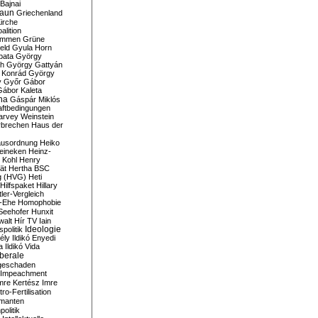
Bajnai
aun
Griechenland
irche
lition
ommen
Grüne
eld
Gyula Horn
pata
György
th
György Gattyán
 Konrád
György
y
Győr
Gábor
Gábor Kaleta
na
Gáspár Miklós
ftbedingungen
arvey Weinstein
brechen
Haus der
usordnung
Heiko
eineken
Heinz-
 Kohl
Henry
ät
Hertha BSC
g (HVG)
Heti
Hilfspaket
Hillary
tler-Vergleich
-Ehe
Homophobie
Seehofer
Hunxit
walt
Hír TV
Iain
spolitik
Ideologie
ély
Ildikó Enyedi
a
Ildikó Vida
liberale
geschaden
Impeachment
mre Kertész
Imre
itro-Fertilisation
rmanten
politik