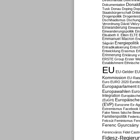
Direktmandat
Diskrimini
Donald
Dokumentation
Tusk
Donau
Doping
Dop
Staatsbürgerschaft
Dritt
Drogenpolitik
Drogentestp
Dschihadismus
Dschung
Verordnung
Dávid Vitézy
Einwanderung
Einwan
Einwanderungspolitik
Ein
Elisabeth II.
Eliten
ELTE
Emmanuel Macron
En
Energiepolitik
Ságvári
Entradikalisierung
Entsc
Entwicklung
Erasmus
Erb
Erinnerung
Erklärung vo
ERSTE Group
Erster We
Establishment
Ethnische
EU
EU-Gelder
EU
Kommission
EU-Rats
Euro
EURO 2020
Eurob
Europaparlament
E
Europawahlen
Euro
Integration
Europäische
Europäische 
(EuGH)
(EVP)
Eurozone
Ex-Ag
Extremismus
Facebook
Fake News
falsche Bew
Familienpolitik
Federic
Felcsút
Feminismus
Fer
Ferenc Gyurcsány
Ferencváros
Fidel Castr
Fidesz-Regieru