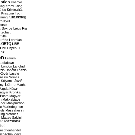
ption
Kosovo
ting
Kreml
Krieg
rise
Kriminalität
t
Krisztina Tóth
Kulturkrieg
erung
fo
Kyrill
tcse
s Bokros
Lajos Rig
tschaft
ittel
kräfte
Lehrplan
LGBTQ
LIBE
Libri
Libyen
Li
anz
on
Litauen
Lockdown
s
London
Lánchíd
zló Donáth
László
 Kövér
László
ászló Nemes
ó Sólyom
László
Löhne
nyi
Macht
Magda Kósa-
agyar Krónika
Posta
Magyar
n
Makkabiade
eber
Manipulation
te
Marktdogmen
ulz
Massaker in
ung
Mateusz
i
Matteo Salvini
en
Mazsihisz
heit
nschenhandel
henschmuggel