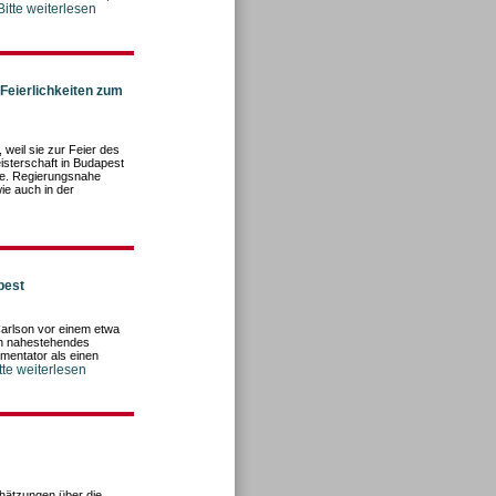
Bitte weiterlesen
 Feierlichkeiten zum
weil sie zur Feier des
isterschaft in Budapest
abe. Regierungsnahe
e auch in der
pest
Carlson vor einem etwa
on nahestehendes
mentator als einen
tte weiterlesen
chätzungen über die