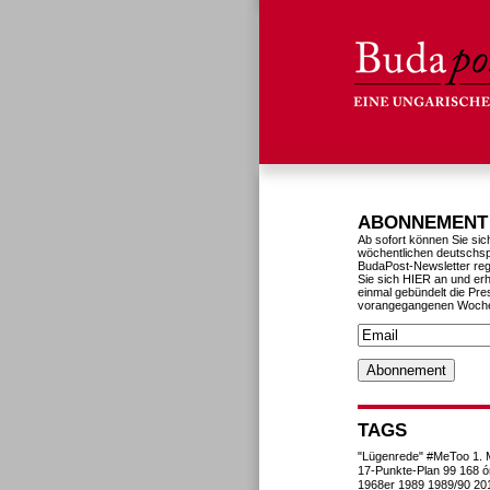
ABONNEMENT
Ab sofort können Sie sic
wöchentlichen deutschs
BudaPost-Newsletter reg
Sie sich HIER an und erh
einmal gebündelt die Pre
vorangegangenen Woch
TAGS
"Lügenrede"
#MeToo
1. 
17-Punkte-Plan
99
168 ó
1968er
1989
1989/90
20