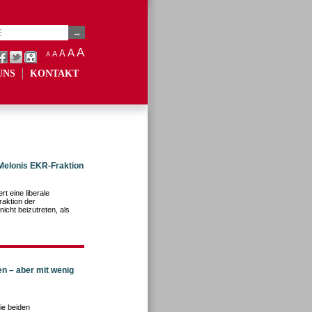
A
A
A
A
A
UNS
KONTAKT
 Melonis EKR-Fraktion
t eine liberale
raktion der
cht beizutreten, als
n – aber mit wenig
ie beiden