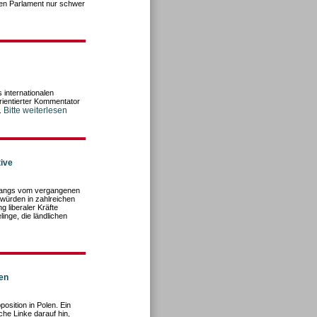
en Parlament nur schwer
 internationalen
rientierter Kommentator
Bitte weiterlesen
.
ive
ngangs vom vergangenen
würden in zahlreichen
 liberaler Kräfte
inge, die ländlichen
n
en
osition in Polen. Ein
he Linke darauf hin,