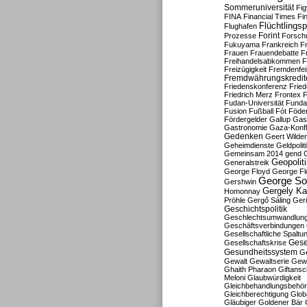
Sommeruniversität
Fig
FINA
Financial Times
Fi
Flüchtlingsp
Flughafen
Forint
Prozesse
Forsch
Fukuyama
Frankreich
F
Frauen
Frauendebatte
F
Freihandelsabkommen
F
Freizügigkeit
Fremdenfein
Fremdwährungskredit
Friedenskonferenz
Frie
Friedrich Merz
Frontex
F
Fudan-Universität
Funda
Fusion
Fußball
Fót
Föder
Fördergelder
Gallup
Gast
Gastronomie
Gaza-Konfl
Gedenken
Geert Wilde
Geheimdienste
Geldpolit
Gemeinsam 2014
gend
Geopolit
Generalstreik
George Floyd
George Fl
George So
Gershwin
Gergely K
Homonnay
Pröhle
Gergő Sáling
Geri
Geschichtspolitik
Geschlechtsumwandlun
Geschäftsverbindungen
Gesellschaftliche Spaltu
Gese
Gesellschaftskrise
Gesundheitssystem
Ge
Gewalt
Gewaltserie
Gew
Ghaith Pharaon
Giftansc
Meloni
Glaubwürdigkeit
Gleichbehandlungsbehö
Gleichberechtigung
Glob
Gläubiger
Goldener Bär