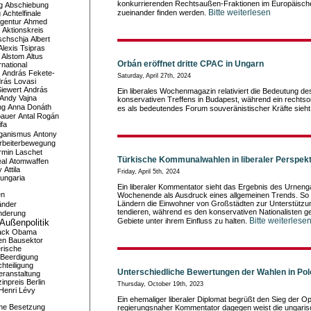
konkurrierenden Rechtsaußen-Fraktionen im Europäisch
g
Abschiebung
Bitte weiterlesen
zueinander finden werden.
g
Achtelfinale
gentur
Ahmed
Aktionskreis
schschja
Albert
Alexis Tsipras
Alstom
Altus
Orbán eröffnet dritte CPAC in Ungarn
national
András Fekete-
Saturday, April 27th, 2024
rás Lovasi
iewert
András
Ein liberales Wochenmagazin relativiert die Bedeutung des
Andy Vajna
konservativen Treffens in Budapest, während ein rechtso
ng
Anna Donáth
es als bedeutendes Forum souveränistischer Kräfte sieht
bauer
Antal Rogán
ifa
iganismus
Antony
rbeiterbewegung
rmin Laschet
Türkische Kommunalwahlen in liberaler Perspekt
al
Atomwaffen
y
Attila
Friday, April 5th, 2024
ungaria
Ein liberaler Kommentator sieht das Ergebnis des Urne
en
Wochenende als Ausdruck eines allgemeinen Trends. So 
Ländern die Einwohner von Großstädten zur Unterstützung
änder
tendieren, während es den konservativen Nationalisten gel
nderung
Bitte weiterlese
Gebiete unter ihrem Einfluss zu halten.
Außenpolitik
ack Obama
en
Bausektor
rische
Beerdigung
hteiligung
Unterschiedliche Bewertungen der Wahlen in Pol
eranstaltung
inpreis
Berlin
Thursday, October 19th, 2023
Henri Lévy
Ein ehemaliger liberaler Diplomat begrüßt den Sieg der Opp
me
Besetzung
regierungsnaher Kommentator dagegen weist die ungarisc