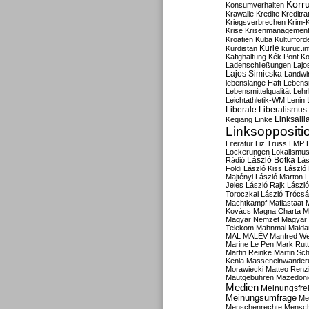
Korru
Konsumverhalten
Krawalle
Kredite
Kreditra
Kriegsverbrechen
Krim-K
Krise
Krisenmanagemen
Kroatien
Kuba
Kulturförd
Kurdistan
Kurie
kuruc.in
Käfighaltung
Kék Pont
Kö
Ladenschließungen
Lajo
Lajos Simicska
Landwir
lebenslange Haft
Lebensm
Lebensmittelqualität
Lehr
Leichtathletik-WM
Lenin
Liberale
Liberalismus
Linksalli
Keqiang
Linke
Linksoppositi
Literatur
Liz Truss
LMP
Lockerungen
Lokalismu
Rádió
László Botka
Lás
Földi
László Kiss
László
Majtényi
László Marton
L
Jeles
László Rajk
Lászl
Toroczkai
László Trócsá
Machtkampf
Mafiastaat
Kovács
Magna Charta
M
Magyar Nemzet
Magyar 
Telekom
Mahnmal
Maida
MAL
MALÉV
Manfred W
Marine Le Pen
Mark Rut
Martin Reinke
Martin Sch
Kenia
Masseneinwander
Morawiecki
Matteo Renz
Mautgebühren
Mazedoni
Medien
Meinungsfrei
Meinungsumfrage
Me
Menschenrechte
Mensc