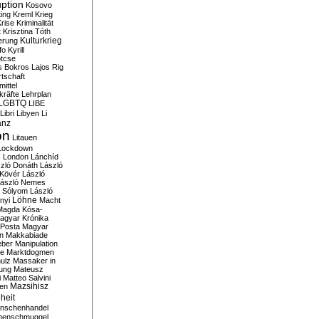
ption
Kosovo
ting
Kreml
Krieg
rise
Kriminalität
t
Krisztina Tóth
Kulturkrieg
erung
fo
Kyrill
tcse
s Bokros
Lajos Rig
tschaft
ittel
kräfte
Lehrplan
LGBTQ
LIBE
Libri
Libyen
Li
anz
on
Litauen
Lockdown
s
London
Lánchíd
zló Donáth
László
 Kövér
László
ászló Nemes
ó Sólyom
László
Löhne
nyi
Macht
Magda Kósa-
agyar Krónika
Posta
Magyar
n
Makkabiade
eber
Manipulation
te
Marktdogmen
ulz
Massaker in
ung
Mateusz
i
Matteo Salvini
en
Mazsihisz
heit
nschenhandel
henschmuggel