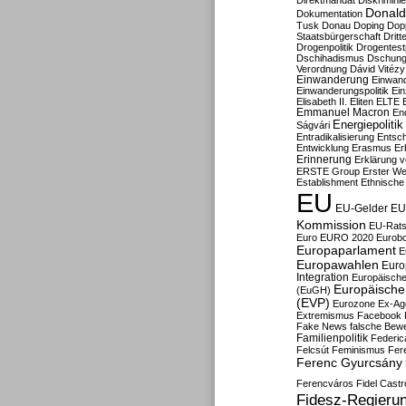
Direktmandat
Diskrimini
Donald
Dokumentation
Tusk
Donau
Doping
Dop
Staatsbürgerschaft
Dritt
Drogenpolitik
Drogentestp
Dschihadismus
Dschung
Verordnung
Dávid Vitézy
Einwanderung
Einwan
Einwanderungspolitik
Ein
Elisabeth II.
Eliten
ELTE
Emmanuel Macron
En
Energiepolitik
Ságvári
Entradikalisierung
Entsc
Entwicklung
Erasmus
Erb
Erinnerung
Erklärung vo
ERSTE Group
Erster We
Establishment
Ethnische
EU
EU-Gelder
EU
Kommission
EU-Rats
Euro
EURO 2020
Eurob
Europaparlament
E
Europawahlen
Euro
Integration
Europäische
Europäische 
(EuGH)
(EVP)
Eurozone
Ex-Ag
Extremismus
Facebook
Fake News
falsche Bew
Familienpolitik
Federic
Felcsút
Feminismus
Fer
Ferenc Gyurcsány
Ferencváros
Fidel Castr
Fidesz-Regieru