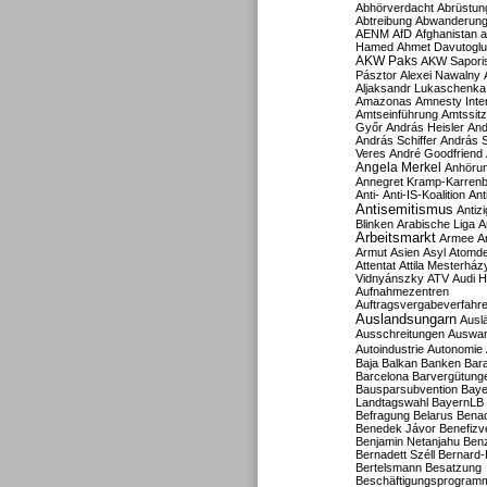
Abhörverdacht
Abrüstun
Abtreibung
Abwanderun
AENM
AfD
Afghanistan
a
Hamed
Ahmet Davutoglu
AKW Paks
AKW Sapori
Pásztor
Alexei Nawalny
Aljaksandr Lukaschenka
Amazonas
Amnesty Inter
Amtseinführung
Amtssitz
Győr
András Heisler
And
András Schiffer
András S
Veres
André Goodfriend
Angela Merkel
Anhöru
Annegret Kramp-Karren
Anti-
Anti-IS-Koalition
Ant
Antisemitismus
Antiz
Blinken
Arabische Liga
A
Arbeitsmarkt
Armee
A
Armut
Asien
Asyl
Atomde
Attentat
Attila Mesterház
Vidnyánszky
ATV
Audi H
Aufnahmezentren
Auftragsvergabeverfahr
Auslandsungarn
Ausl
Ausschreitungen
Auswa
Autoindustrie
Autonomie
Baja
Balkan
Banken
Bar
Barcelona
Barvergütung
Bausparsubvention
Baye
Landtagswahl
BayernLB
Befragung
Belarus
Benac
Benedek Jávor
Benefizv
Benjamin Netanjahu
Benz
Bernadett Széll
Bernard-
Bertelsmann
Besatzung
Beschäftigungsprogram