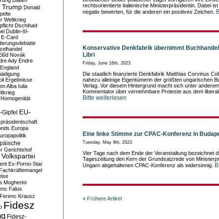
erung
Diäten
rechtsorientierte italienische Ministerpräsidentin. Dabei is
 Trump
Donald
B
negativ bewerten, für die anderen ein positives Zeichen.
pelte
er Weltkrieg
flicht
Dschihad
el
Dublin-III-
E-Card
derungsdebatte
Konservative Denkfabrik übernimmt Buchhandels
zelhandel
Libri
Előd Novák
dre Ady
Endre
Friday, June 16th, 2023
England
hädigung
Die staatlich finanzierte Denkfabrik Matthias Corvinus Col
il
Ergebnisse
nahezu alleinige Eigentümerin der größten ungarischen 
Verlag. Vor diesem Hintergrund macht sich unter anderem
n Alba Iulia
Kommentator über vernehmbare Proteste aus dem liberale
ltkrieg
Bitte weiterlesen
 Homogenität
EU-
-Gipfel
präsidentschaft
onds
Europa
Eine linke Stimme zur CPAC-Konferenz in Budap
uropapolitik
Tuesday, May 9th, 2023
päische
r Gerichtshof
Vier Tage nach dem Ende der Veranstaltung bezeichnet di
Volkspartei
Tageszeitung den Kern der Grundsatzrede von Ministerpr
ent
Ex-Porno-Star
B
Ungarn abgehaltenen CPAC-Konferenz als widersinnig.
Fachkräftemangel
eise
a Mogherini
enc Falus
Ferenc Krausz
« Frühere Artikel
Fidesz
o
ng
Fidesz-