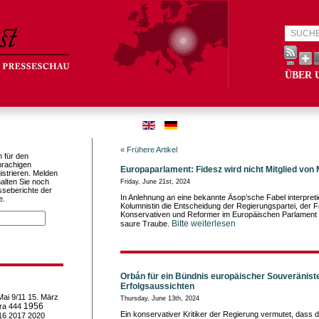
ÜBER 
« Frühere Artikel
h für den
prachigen
Europaparlament: Fidesz wird nicht Mitglied von
istrieren. Melden
alten Sie noch
Friday, June 21st, 2024
sseberichte der
In Anlehnung an eine bekannte Äsop’sche Fabel interpretier
e.
Kolumnistin die Entscheidung der Regierungspartei, der F
Konservativen und Reformer im Europäischen Parlament ni
Bitte weiterlesen
saure Traube.
Orbán für ein Bündnis europäischer Souveräniste
Erfolgsaussichten
Mai
9/11
15. März
Thursday, June 13th, 2024
1956
ra
444
Ein konservativer Kritiker der Regierung vermutet, dass d
16
2017
2020