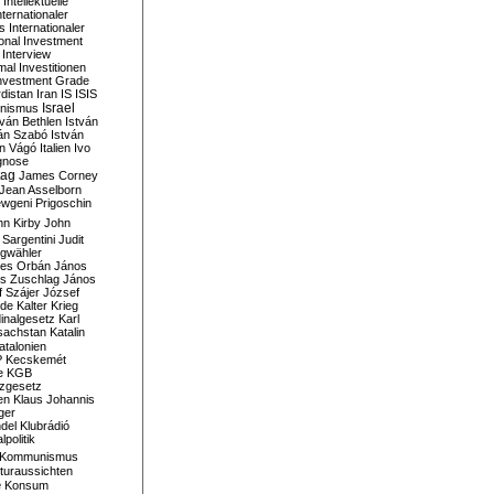
Intellektuelle
nternationaler
s
Internationaler
ional Investment
Interview
mal
Investitionen
nvestment Grade
rdistan
Iran
IS
ISIS
Israel
ionismus
tván Bethlen
István
ván Szabó
István
án Vágó
Italien
Ivo
gnose
tag
James Corney
Jean Asselborn
wgeni Prigoschin
hn Kirby
John
 Sargentini
Judit
gwähler
es Orbán
János
s Zuschlag
János
 Szájer
József
nde
Kalter Krieg
inalgesetz
Karl
sachstan
Katalin
atalonien
P
Kecskemét
e
KGB
tzgesetz
en
Klaus Johannis
ger
del
Klubrádió
politik
Kommunismus
turaussichten
e
Konsum