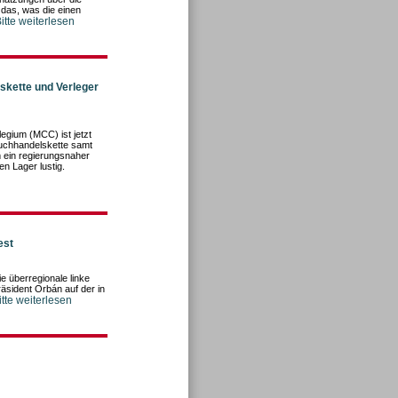
t das, was die einen
itte weiterlesen
kette und Verleger
legium (MCC) ist jetzt
Buchhandelskette samt
 ein regierungsnaher
n Lager lustig.
est
e überregionale linke
äsident Orbán auf der in
itte weiterlesen