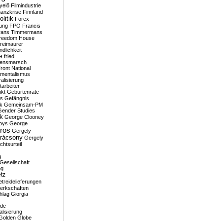
yelő
Filmindustrie
nanzkrise
Finnland
olitik
Forex-
ung
FPÖ
Francis
rans Timmermans
reedom House
reimaurer
dlichkeit
e
fried
densmarsch
ront National
mentalismus
alisierung
arbeiter
ikt
Geburtenrate
rs
Gefängnis
ik
Gemeinsam-PM
Gender Studies
ik
George Clooney
oys
George
ros
Gergely
arácsony
Gergely
chtsurteil
g
Gesellschaft
ng
tz
treidelieferungen
erkschaften
hlag
Giorgia
rde
alisierung
Golden Globe