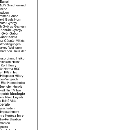
Bajnai
aun
Griechenland
irche
lition
ommen
Grüne
eld
Gyula Horn
pata
György
th
György Gattyán
 Konrád
György
y
Győr
Gábor
Gábor Kaleta
na
Gáspár Miklós
ftbedingungen
arvey Weinstein
brechen
Haus der
usordnung
Heiko
eineken
Heinz-
 Kohl
Henry
ät
Hertha BSC
g (HVG)
Heti
Hilfspaket
Hillary
tler-Vergleich
-Ehe
Homophobie
Seehofer
Hunxit
walt
Hír TV
Iain
spolitik
Ideologie
ély
Ildikó Enyedi
a
Ildikó Vida
liberale
geschaden
Impeachment
mre Kertész
Imre
itro-Fertilisation
rmanten
politik