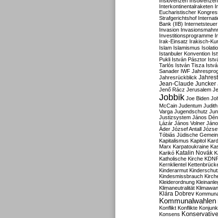
Inslovenzen
Insolvenzen
Interkontinentalraketen
I
Eucharistischer Kongres
Strafgerichtshof
Internat
Bank (IIB)
Internetsteuer
Invasion
Invasionsmahn
Investitionsprogramme
I
Irak-Einsatz
Irakisch-Ku
Islam
Islamismus
Isolat
Istanbuler Konvention
Is
Pukli
István Pásztor
Ist
Tarlós
István Tisza
Istv
Sanader
IWF
Jahrespro
Jahres
Jahresrückblick
Jean-Claude Juncker
Jenő Rácz
Jerusalem
Je
Jobbik
Joe Biden
Jo
McCain
Judentum
Judith
Varga
Jugendschutz
Jun
Justizsystem
János Dén
Lázár
János Volner
Jáno
Áder
József Antall
József
Tóbiás
Jüdische Gemei
Kapitalismus
Kapitol
Kard
Marx
Karpatoukraine
Ka
Katalin Novák
Karikó
K
Katholische Kirche
KDN
Kernklientel
Kettenbrück
Kinderarmut
Kinderschu
Kindesmissbrauch
Kirch
Kleiderordnung
Kleinanle
Klimaneutralität
Klimawan
Klára Dobrev
Kommunal
Kommunalwahlen
Konflikt
Konflikte
Konjunk
Konservativ
Konsens