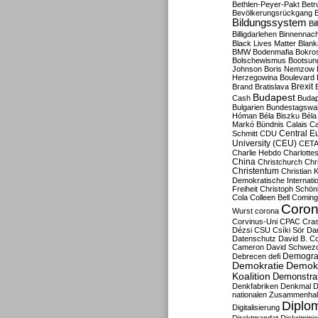
Bethlen-Peyer-Pakt
Betr
Bevölkerungsrückgang
B
Bildungssystem
Bil
Billigdarlehen
Binnennach
Black Lives Matter
Blan
BMW
Bodenmafia
Bokro
Bolschewismus
Bootsun
Johnson
Boris Nemzow
Herzegowina
Boulevard
Brexit
Brand
Bratislava
Budapest
Cash
Budap
Bulgarien
Bundestagswa
Hóman
Béla Biszku
Béla
Markó
Bündnis
Calais
Ca
Central E
Schmitt
CDU
University (CEU)
CET
Charlie Hebdo
Charlottes
China
Christchurch
Chr
Christentum
Christian 
Demokratische Internati
Freiheit
Christoph Schön
Cola
Colleen Bell
Coming
Coron
Wurst
corona
Corvinus-Uni
CPAC
Cra
Dézsi
CSU
Csíki Sör
Da
Datenschutz
David B. Co
Cameron
David Schwezo
Demogra
Debrecen
defi
Demokratie
Demokr
Koalition
Demonstra
Denkfabriken
Denkmal
D
nationalen Zusammenhal
Diplom
Digitalisierung