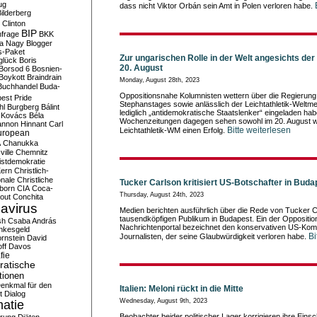
ug
dass nicht Viktor Orbán sein Amt in Polen verloren habe.
ilderberg
l Clinton
BIP
frage
BKK
ka Nagy
Blogger
s-Paket
Zur ungarischen Rolle in der Welt angesichts der
glück
Boris
20. August
Borsod 6
Bosnien-
Boykott
Braindrain
Monday, August 28th, 2023
Buchhandel
Buda-
Oppositionsnahe Kolumnisten wettern über die Regierung, 
est Pride
Stephanstages sowie anlässlich der Leichtathletik-Weltme
hl
Burgberg
Bálint
lediglich „antidemokratische Staatslenker“ eingeladen h
 Kovács
Béla
Wochenzeitungen dagegen sehen sowohl im 20. August wi
nnon Hinnant
Carl
Bitte weiterlesen
Leichtathletik-WM einen Erfolg.
uropean
A
Chanukka
ville
Chemnitz
istdemokratie
Kern
Christlich-
onale
Christliche
Tucker Carlson kritisiert US-Botschafter in Buda
born
CIA
Coca-
Thursday, August 24th, 2023
out
Conchita
avirus
Medien berichten ausführlich über die Rede von Tucker 
tausendköpfigen Publikum in Budapest. Ein der Oppositi
sh
Csaba András
Nachrichtenportal bezeichnet den konservativen US-Kom
nkesgeld
Bi
Journalisten, der seine Glaubwürdigkeit verloren habe.
rnstein
David
ff
Davos
fie
atische
tionen
enkmal für den
Italien: Meloni rückt in die Mitte
t
Dialog
Wednesday, August 9th, 2023
atie
Beobachter beider politischer Lager korrigieren ihre Eins