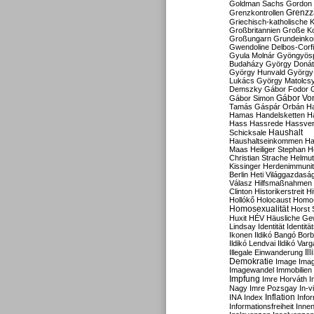
Goldman Sachs
Gordon 
Grenzz
Grenzkontrollen
Griechisch-katholische K
Großbritannien
Große Koa
Großungarn
Grundeink
Gwendoline Delbos-Corfi
Gyula Molnár
Gyöngyös
Budaházy
György Doná
György Hunvald
György
Lukács
György Matolcs
Demszky
Gábor Fodor
Gábor Vo
Gábor Simon
Tamás
Gáspár Orbán
Ha
Hamas
Handelsketten
H
Hass
Hassrede
Hassver
Haushalt
Schicksale
Haushaltseinkommen
Ha
Maas
Heiliger Stephan
H
Christian Strache
Helmut
Kissinger
Herdenimmunit
Berlin
Heti Világgazdasá
Válasz
Hilfsmaßnahmen
Clinton
Historikerstreit
Hi
Hollókő
Holocaust
Homo
Homosexualität
Horst 
Huxit
HÉV
Häusliche Ge
Lindsay
Identität
Identität
Ikonen
Ildikó Bangó Borb
Ildikó Lendvai
Ildikó Varg
Il
Illegale Einwanderung
Demokratie
Image
Ima
Imagewandel
Immobilien
Impfung
Imre Horváth
I
Nagy
Imre Pozsgay
In-v
Inflation
INA
Index
Info
Informationsfreiheit
Innen