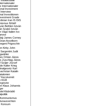
Intellektuelle
nternationaler
s
Internationaler
ional Investment
Interview
mal
Investitionen
nvestment Grade
rdistan
Iran
IS
ISIS
Israel
ionismus
tván Bethlen
István
ván Szabó
István
án Vágó
Italien
Ivo
gnose
tag
James Corney
Jean Asselborn
wgeni Prigoschin
hn Kirby
John
 Sargentini
Judit
gwähler
es Orbán
János
s Zuschlag
János
 Szájer
József
nde
Kalter Krieg
inalgesetz
Karl
sachstan
Katalin
atalonien
P
Kecskemét
e
KGB
tzgesetz
en
Klaus Johannis
ger
del
Klubrádió
politik
Kommunismus
turaussichten
e
Konsum