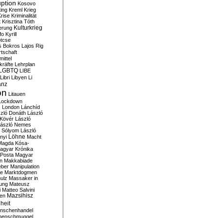
ption
Kosovo
ting
Kreml
Krieg
rise
Kriminalität
t
Krisztina Tóth
Kulturkrieg
erung
fo
Kyrill
tcse
s Bokros
Lajos Rig
tschaft
ittel
kräfte
Lehrplan
LGBTQ
LIBE
Libri
Libyen
Li
anz
on
Litauen
Lockdown
s
London
Lánchíd
zló Donáth
László
 Kövér
László
ászló Nemes
ó Sólyom
László
Löhne
nyi
Macht
Magda Kósa-
agyar Krónika
Posta
Magyar
n
Makkabiade
eber
Manipulation
te
Marktdogmen
ulz
Massaker in
ung
Mateusz
i
Matteo Salvini
en
Mazsihisz
heit
nschenhandel
henschmuggel