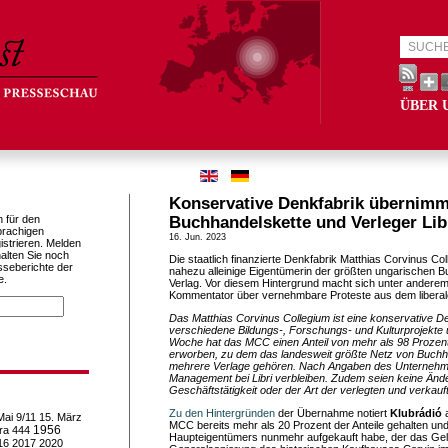
ÜBER 
Konservative Denkfabrik übernimm
h für den
Buchhandelskette und Verleger Lib
prachigen
16. Jun. 2023
istrieren. Melden
alten Sie noch
Die staatlich finanzierte Denkfabrik Matthias Corvinus Col
sseberichte der
nahezu alleinige Eigentümerin der größten ungarischen 
e.
Verlag. Vor diesem Hintergrund macht sich unter anderem
Kommentator über vernehmbare Proteste aus dem liberale
Das Matthias Corvinus Collegium ist eine konservative De
verschiedene Bildungs-, Forschungs- und Kulturprojekte 
Woche hat das MCC einen Anteil von mehr als 98 Prozent
erworben, zu dem das landesweit größte Netz von Buch
mehrere Verlage gehören. Nach Angaben des Unternehm
Management bei Libri verbleiben. Zudem seien keine Ände
Geschäftstätigkeit oder der Art der verlegten und verkauf
Zu den Hintergründen
der Übernahme notiert
Klubrádió
a
Mai
9/11
15. März
MCC bereits mehr als 20 Prozent der Anteile gehalten und
1956
ra
444
Haupteigentümers nunmehr aufgekauft habe, der das Geld
16
2017
2020