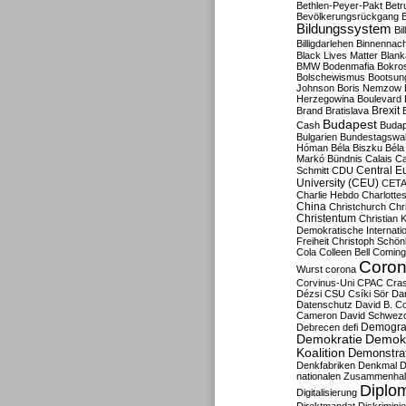
Bethlen-Peyer-Pakt
Betr
Bevölkerungsrückgang
B
Bildungssystem
Bil
Billigdarlehen
Binnennach
Black Lives Matter
Blan
BMW
Bodenmafia
Bokro
Bolschewismus
Bootsun
Johnson
Boris Nemzow
Herzegowina
Boulevard
Brexit
Brand
Bratislava
Budapest
Cash
Budap
Bulgarien
Bundestagswa
Hóman
Béla Biszku
Béla
Markó
Bündnis
Calais
Ca
Central E
Schmitt
CDU
University (CEU)
CET
Charlie Hebdo
Charlottes
China
Christchurch
Chr
Christentum
Christian 
Demokratische Internati
Freiheit
Christoph Schön
Cola
Colleen Bell
Coming
Coron
Wurst
corona
Corvinus-Uni
CPAC
Cra
Dézsi
CSU
Csíki Sör
Da
Datenschutz
David B. Co
Cameron
David Schwezo
Demogra
Debrecen
defi
Demokratie
Demokr
Koalition
Demonstra
Denkfabriken
Denkmal
D
nationalen Zusammenhal
Diplom
Digitalisierung