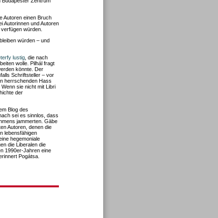
m Budapester Zentrum
e Autoren einen Bruch
ei Autorinnen und Autoren
i verfügen würden.
 bleiben würden – und
erfy lustig
, die nach
iten wolle. Pilhál fragt
werden könnte. Der
lls Schriftsteller – vor
arn herrschenden Hass
Wenn sie nicht mit Libri
hichte der
em Blog des
ach sei es sinnlos, dass
nehmens jammerten. Gäbe
ten Autoren, denen die
en lebensfähigen
eine hegemoniale
n die Liberalen die
den 1990er-Jahren eine
erinnert Pogátsa.