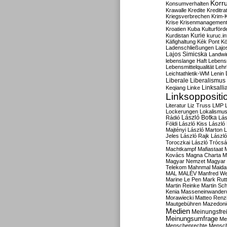
Korru
Konsumverhalten
Krawalle
Kredite
Kreditra
Kriegsverbrechen
Krim-K
Krise
Krisenmanagemen
Kroatien
Kuba
Kulturförd
Kurdistan
Kurie
kuruc.in
Käfighaltung
Kék Pont
Kö
Ladenschließungen
Lajo
Lajos Simicska
Landwir
lebenslange Haft
Lebensm
Lebensmittelqualität
Lehr
Leichtathletik-WM
Lenin
Liberale
Liberalismus
Linksalli
Keqiang
Linke
Linksoppositi
Literatur
Liz Truss
LMP
Lockerungen
Lokalismu
Rádió
László Botka
Lás
Földi
László Kiss
László
Majtényi
László Marton
L
Jeles
László Rajk
Lászl
Toroczkai
László Trócsá
Machtkampf
Mafiastaat
Kovács
Magna Charta
M
Magyar Nemzet
Magyar 
Telekom
Mahnmal
Maida
MAL
MALÉV
Manfred W
Marine Le Pen
Mark Rut
Martin Reinke
Martin Sch
Kenia
Masseneinwander
Morawiecki
Matteo Renz
Mautgebühren
Mazedoni
Medien
Meinungsfrei
Meinungsumfrage
Me
Menschenrechte
Mensc