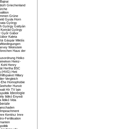
Bajnai
aun
Griechenland
irche
lition
ommen
Grüne
eld
Gyula Horn
pata
György
th
György Gattyán
 Konrád
György
y
Győr
Gábor
Gábor Kaleta
na
Gáspár Miklós
ftbedingungen
arvey Weinstein
brechen
Haus der
usordnung
Heiko
eineken
Heinz-
 Kohl
Henry
ät
Hertha BSC
g (HVG)
Heti
Hilfspaket
Hillary
tler-Vergleich
-Ehe
Homophobie
Seehofer
Hunxit
walt
Hír TV
Iain
spolitik
Ideologie
ély
Ildikó Enyedi
a
Ildikó Vida
liberale
geschaden
Impeachment
mre Kertész
Imre
itro-Fertilisation
rmanten
politik