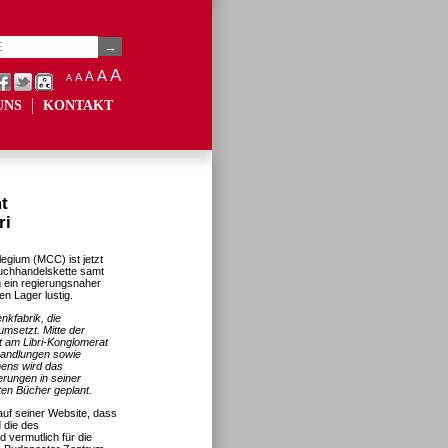
A
A
A
A
A
UNS
KONTAKT
t
ri
legium (MCC) ist jetzt
Buchhandelskette samt
 ein regierungsnaher
n Lager lustig.
nkfabrik, die
umsetzt. Mitte der
 am Libri-Konglomerat
handlungen sowie
ens wird das
rungen in seiner
ten Bücher geplant.
uf seiner Website, dass
 die des
 vermutlich für die