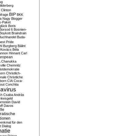
ug
ilderberg
l Clinton
BIP
frage
BKK
ka Nagy
Blogger
s-Paket
glück
Boris
Borsod 6
Bosnien-
Boykott
Braindrain
Buchhandel
Buda-
est Pride
hl
Burgberg
Bálint
 Kovács
Béla
nnon Hinnant
Carl
uropean
A
Chanukka
ville
Chemnitz
istdemokratie
Kern
Christlich-
onale
Christliche
born
CIA
Coca-
out
Conchita
avirus
sh
Csaba András
nkesgeld
rnstein
David
ff
Davos
fie
atische
tionen
enkmal für den
t
Dialog
atie