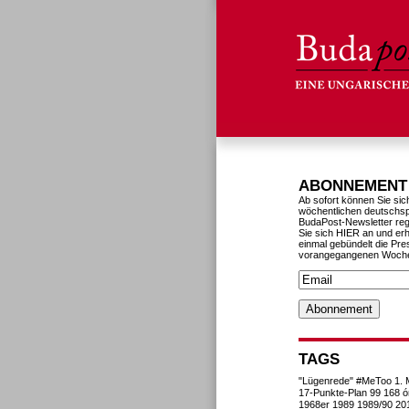
ABONNEMENT
Ab sofort können Sie sic
wöchentlichen deutschs
BudaPost-Newsletter reg
Sie sich HIER an und erh
einmal gebündelt die Pre
vorangegangenen Woch
TAGS
"Lügenrede"
#MeToo
1. 
17-Punkte-Plan
99
168 ó
1968er
1989
1989/90
20