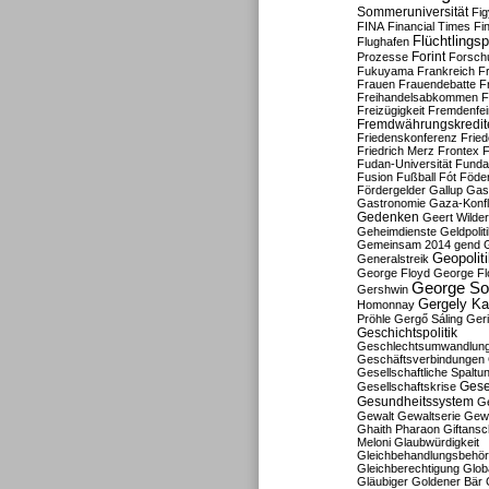
Sommeruniversität
Fig
FINA
Financial Times
Fi
Flüchtlingsp
Flughafen
Forint
Prozesse
Forsch
Fukuyama
Frankreich
F
Frauen
Frauendebatte
F
Freihandelsabkommen
F
Freizügigkeit
Fremdenfein
Fremdwährungskredit
Friedenskonferenz
Frie
Friedrich Merz
Frontex
F
Fudan-Universität
Funda
Fusion
Fußball
Fót
Föder
Fördergelder
Gallup
Gast
Gastronomie
Gaza-Konfl
Gedenken
Geert Wilde
Geheimdienste
Geldpolit
Gemeinsam 2014
gend
Geopolit
Generalstreik
George Floyd
George Fl
George So
Gershwin
Gergely K
Homonnay
Pröhle
Gergő Sáling
Geri
Geschichtspolitik
Geschlechtsumwandlun
Geschäftsverbindungen
Gesellschaftliche Spaltu
Gese
Gesellschaftskrise
Gesundheitssystem
Ge
Gewalt
Gewaltserie
Gew
Ghaith Pharaon
Giftansc
Meloni
Glaubwürdigkeit
Gleichbehandlungsbehö
Gleichberechtigung
Glob
Gläubiger
Goldener Bär