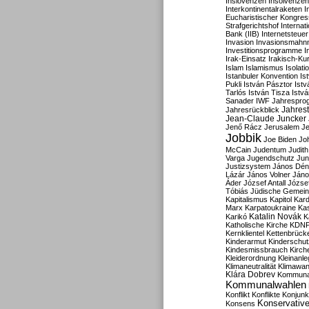
Inslovenzen
Insolvenzen
Interkontinentalraketen
I
Eucharistischer Kongres
Strafgerichtshof
Internat
Bank (IIB)
Internetsteuer
Invasion
Invasionsmahn
Investitionsprogramme
I
Irak-Einsatz
Irakisch-Ku
Islam
Islamismus
Isolat
Istanbuler Konvention
Is
Pukli
István Pásztor
Ist
Tarlós
István Tisza
Istv
Sanader
IWF
Jahrespro
Jahres
Jahresrückblick
Jean-Claude Juncker
Jenő Rácz
Jerusalem
Je
Jobbik
Joe Biden
Jo
McCain
Judentum
Judith
Varga
Jugendschutz
Jun
Justizsystem
János Dén
Lázár
János Volner
Jáno
Áder
József Antall
József
Tóbiás
Jüdische Gemei
Kapitalismus
Kapitol
Kard
Marx
Karpatoukraine
Ka
Katalin Novák
Karikó
K
Katholische Kirche
KDN
Kernklientel
Kettenbrück
Kinderarmut
Kinderschu
Kindesmissbrauch
Kirch
Kleiderordnung
Kleinanle
Klimaneutralität
Klimawan
Klára Dobrev
Kommunal
Kommunalwahlen
Konflikt
Konflikte
Konjunk
Konservativ
Konsens