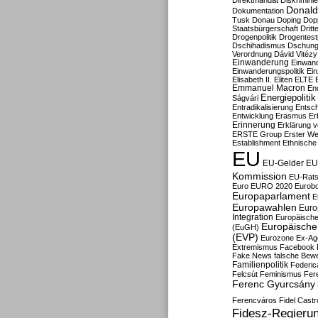
Direktmandat
Diskrimini
Donald
Dokumentation
Tusk
Donau
Doping
Dop
Staatsbürgerschaft
Dritt
Drogenpolitik
Drogentestp
Dschihadismus
Dschung
Verordnung
Dávid Vitézy
Einwanderung
Einwan
Einwanderungspolitik
Ein
Elisabeth II.
Eliten
ELTE
Emmanuel Macron
En
Energiepolitik
Ságvári
Entradikalisierung
Entsc
Entwicklung
Erasmus
Erb
Erinnerung
Erklärung vo
ERSTE Group
Erster We
Establishment
Ethnische
EU
EU-Gelder
EU
Kommission
EU-Rats
Euro
EURO 2020
Eurob
Europaparlament
E
Europawahlen
Euro
Integration
Europäische
Europäische 
(EuGH)
(EVP)
Eurozone
Ex-Ag
Extremismus
Facebook
Fake News
falsche Bew
Familienpolitik
Federic
Felcsút
Feminismus
Fer
Ferenc Gyurcsány
Ferencváros
Fidel Castr
Fidesz-Regieru