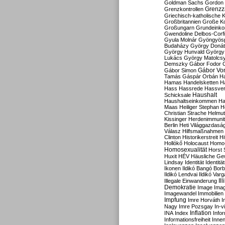
Goldman Sachs
Gordon 
Grenzz
Grenzkontrollen
Griechisch-katholische K
Großbritannien
Große Koa
Großungarn
Grundeink
Gwendoline Delbos-Corfi
Gyula Molnár
Gyöngyös
Budaházy
György Doná
György Hunvald
György
Lukács
György Matolcs
Demszky
Gábor Fodor
Gábor Vo
Gábor Simon
Tamás
Gáspár Orbán
Ha
Hamas
Handelsketten
H
Hass
Hassrede
Hassver
Haushalt
Schicksale
Haushaltseinkommen
Ha
Maas
Heiliger Stephan
H
Christian Strache
Helmut
Kissinger
Herdenimmunit
Berlin
Heti Világgazdasá
Válasz
Hilfsmaßnahmen
Clinton
Historikerstreit
Hi
Hollókő
Holocaust
Homo
Homosexualität
Horst 
Huxit
HÉV
Häusliche Ge
Lindsay
Identität
Identität
Ikonen
Ildikó Bangó Borb
Ildikó Lendvai
Ildikó Varg
Il
Illegale Einwanderung
Demokratie
Image
Ima
Imagewandel
Immobilien
Impfung
Imre Horváth
I
Nagy
Imre Pozsgay
In-v
Inflation
INA
Index
Info
Informationsfreiheit
Innen