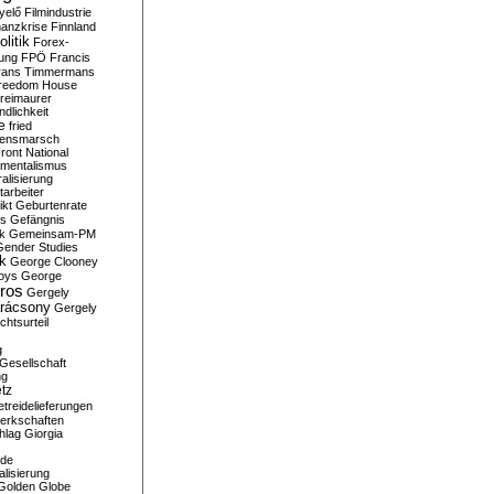
yelő
Filmindustrie
nanzkrise
Finnland
olitik
Forex-
ung
FPÖ
Francis
rans Timmermans
reedom House
reimaurer
dlichkeit
e
fried
densmarsch
ront National
mentalismus
alisierung
arbeiter
ikt
Geburtenrate
rs
Gefängnis
ik
Gemeinsam-PM
Gender Studies
ik
George Clooney
oys
George
ros
Gergely
arácsony
Gergely
chtsurteil
g
Gesellschaft
ng
tz
treidelieferungen
erkschaften
hlag
Giorgia
rde
alisierung
Golden Globe