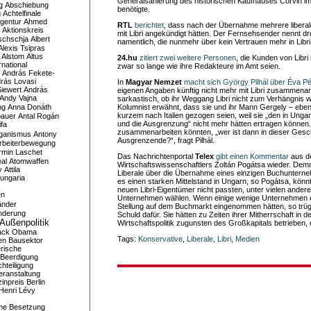
Generalsanierung des historischen Kaufhauses Corvin i
g
Abschiebung
benötigte.
g
Achtelfinale
gentur
Ahmed
RTL
berichtet
, dass nach der Übernahme mehrere liberal
Aktionskreis
mit Libri angekündigt hätten. Der Fernsehsender nennt dr
schschja
Albert
namentlich, die nunmehr über kein Vertrauen mehr in Libr
Alexis Tsipras
Alstom
Altus
24.hu
zitiert zwei weitere Personen
, die Kunden von Libri
national
zwar so lange wie ihre Redakteure im Amt seien.
András Fekete-
rás Lovasi
In
Magyar Nemzet
macht sich György Pilhál über Éva Pét
iewert
András
eigenen Angaben künftig nicht mehr mit Libri zusammenarbe
Andy Vajna
sarkastisch, ob ihr Weggang Libri nicht zum Verhängnis 
ng
Anna Donáth
Kolumnist erwähnt, dass sie und ihr Mann Gergely – ebenfa
kurzem nach Italien gezogen seien, weil sie „den in Ung
bauer
Antal Rogán
und die Ausgrenzung“ nicht mehr hätten ertragen können. 
ifa
zusammenarbeiten könnten, „wer ist dann in dieser Gesc
iganismus
Antony
Ausgrenzende?“, fragt Pilhál.
rbeiterbewegung
rmin Laschet
Das Nachrichtenportal
Telex
gibt einen Kommentar
aus d
al
Atomwaffen
Wirtschaftswissenschaftlers Zoltán Pogátsa wieder. Demn
y
Attila
Liberale über die Übernahme eines einzigen Buchunter
ungaria
es einen starken Mittelstand in Ungarn, so Pogátsa, könn
neuen Libri-Eigentümer nicht passten, unter vielen ander
en
Unternehmen wählen. Wenn einige wenige Unternehmen 
änder
Stellung auf dem Buchmarkt eingenommen hätten, so trüge
nderung
Schuld dafür. Sie hätten zu Zeiten ihrer Mitherrschaft in 
Außenpolitik
Wirtschaftspolitik zugunsten des Großkapitals betrieben, 
ack Obama
Tags:
Konservative
,
Liberale
,
Libri
,
Medien
en
Bausektor
rische
Beerdigung
hteiligung
eranstaltung
inpreis
Berlin
Henri Lévy
me
Besetzung