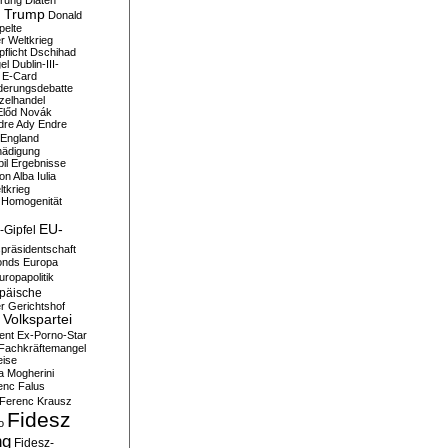
erung
Diäten
 Trump
Donald
pelte
er Weltkrieg
flicht
Dschihad
el
Dublin-III-
E-Card
derungsdebatte
zelhandel
Előd Novák
dre Ady
Endre
England
hädigung
il
Ergebnisse
n Alba Iulia
ltkrieg
 Homogenität
EU-
-Gipfel
präsidentschaft
onds
Europa
uropapolitik
päische
r Gerichtshof
Volkspartei
ent
Ex-Porno-Star
Fachkräftemangel
eise
a Mogherini
enc Falus
Ferenc Krausz
Fidesz
o
ng
Fidesz-