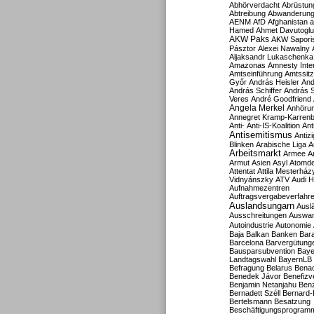
Abhörverdacht
Abrüstun
Abtreibung
Abwanderun
AENM
AfD
Afghanistan
a
Hamed
Ahmet Davutoglu
AKW Paks
AKW Sapori
Pásztor
Alexei Nawalny
Aljaksandr Lukaschenka
Amazonas
Amnesty Inter
Amtseinführung
Amtssitz
Győr
András Heisler
And
András Schiffer
András S
Veres
André Goodfriend
Angela Merkel
Anhöru
Annegret Kramp-Karren
Anti-
Anti-IS-Koalition
Ant
Antisemitismus
Antiz
Blinken
Arabische Liga
A
Arbeitsmarkt
Armee
A
Armut
Asien
Asyl
Atomde
Attentat
Attila Mesterház
Vidnyánszky
ATV
Audi H
Aufnahmezentren
Auftragsvergabeverfahr
Auslandsungarn
Ausl
Ausschreitungen
Auswa
Autoindustrie
Autonomie
Baja
Balkan
Banken
Bar
Barcelona
Barvergütung
Bausparsubvention
Baye
Landtagswahl
BayernLB
Befragung
Belarus
Benac
Benedek Jávor
Benefizv
Benjamin Netanjahu
Benz
Bernadett Széll
Bernard-
Bertelsmann
Besatzung
Beschäftigungsprogram