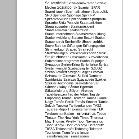
Souveränität
Sozialdemokraten
Soziale
Sozialpolitik
Medien
Spanien
SPAR
Spareinlagen
Sparmaßnahmen
Sparpolitik
SPD
Spenden
Spionage
Spirit FM
Spitzelvorwürfe
Spitzenämter
Sportpolitik
Sprache
Srđa Popović
Staatsanleihen
Staatsausgaben
Staatspräsident
Staatssekretär
Staatsstreich
Staatsunternehmen
Staatsverschuldung
Stadtentwicklung
Stafano Bottoni
Station
Steuerpolitik
Statuenstreit
Sterbehilfe
Steve Bannon
Stiftungen
Stiftungsgelder
Stimmenkauf
Strabag
Strafrecht
Strafzahlungen
Straßenblockaden
Streik
Strukturfonds
Subsidiarität
Subventionen
Subventionsprogramm
Suchoi Superjet
Synagoge
Syrien-Krieg
Syrienkrise
Syriza
Systemwandel
Szabadság tér
SZDSZ
Szebb Jövőért
Szeged
Sziget-Festival
Szilveszter Ókovács
Szilárd Demeter
Szolidaritás
Szárszó
Századvég
Székler
Székler-Autonomie
Székésféhervár
Sándor Csányi
Sándor Egervári
Säkularisierung
Sólyom Airways
Tabaklizenzen
Tag der Arbeit
Tag der
Empörung
Tamás Deutsch
Tamás Gaudi-
Nagy
Tamás Portik
Tamás Sneider
Tamás
Sulyok
Tapolca
Tarifsenkungen
TASZ
Tavares-Report
Taxiunternehmen
TEK
Terrorismus
Telekommunikation
Tesco
Theater
The New York Times
Theresa
May
Thomas Piketty
Tibor Navracsics
Tibor Szanyi
Tibor Várkonyi
Tierschutz
TISZA
Todesstrafe
Todestag
Toleranz
Tourismus
Transferzahlungen
Transformation
Transitzonen