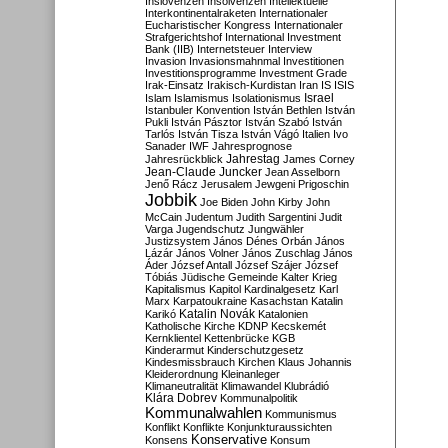
Inslovenzen
Insolvenzen
Intellektuelle
Interkontinentalraketen
Internationaler
Eucharistischer Kongress
Internationaler
Strafgerichtshof
International Investment
Bank (IIB)
Internetsteuer
Interview
Invasion
Invasionsmahnmal
Investitionen
Investitionsprogramme
Investment Grade
Irak-Einsatz
Irakisch-Kurdistan
Iran
IS
ISIS
Israel
Islam
Islamismus
Isolationismus
Istanbuler Konvention
István Bethlen
István
Pukli
István Pásztor
István Szabó
István
Tarlós
István Tisza
István Vágó
Italien
Ivo
Sanader
IWF
Jahresprognose
Jahrestag
Jahresrückblick
James Corney
Jean-Claude Juncker
Jean Asselborn
Jenő Rácz
Jerusalem
Jewgeni Prigoschin
Jobbik
Joe Biden
John Kirby
John
McCain
Judentum
Judith Sargentini
Judit
Varga
Jugendschutz
Jungwähler
Justizsystem
János Dénes Orbán
János
Lázár
János Volner
János Zuschlag
János
Áder
József Antall
József Szájer
József
Tóbiás
Jüdische Gemeinde
Kalter Krieg
Kapitalismus
Kapitol
Kardinalgesetz
Karl
Marx
Karpatoukraine
Kasachstan
Katalin
Katalin Novák
Karikó
Katalonien
Katholische Kirche
KDNP
Kecskemét
Kernklientel
Kettenbrücke
KGB
Kinderarmut
Kinderschutzgesetz
Kindesmissbrauch
Kirchen
Klaus Johannis
Kleiderordnung
Kleinanleger
Klimaneutralität
Klimawandel
Klubrádió
Klára Dobrev
Kommunalpolitik
Kommunalwahlen
Kommunismus
Konflikt
Konflikte
Konjunkturaussichten
Konservative
Konsens
Konsum