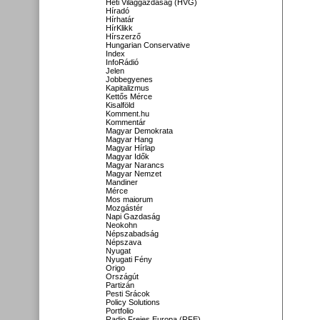
Heti Világgazdaság (HVG)
Híradó
Hírhatár
HírKlikk
Hírszerző
Hungarian Conservative
Index
InfoRádió
Jelen
Jobbegyenes
Kapitalizmus
Kettős Mérce
Kisalföld
Komment.hu
Kommentár
Magyar Demokrata
Magyar Hang
Magyar Hírlap
Magyar Idők
Magyar Narancs
Magyar Nemzet
Mandiner
Mérce
Mos maiorum
Mozgástér
Napi Gazdaság
Neokohn
Népszabadság
Népszava
Nyugat
Nyugati Fény
Origo
Országút
Partizán
Pesti Srácok
Policy Solutions
Portfolio
Radio Freies Europa (RFE)