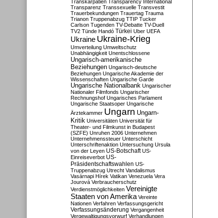
Transkarpatien
Transparency International
Transparenz
Transsexuelle
Transvestit
Trauerbekundungen
Trauertag
Trauma
Trianon
Truppenabzug
TTIP
Tucker
Carlson
Tugenden
TV-Debatte
TV-Duell
Türkei
TV2
Tünde Handó
Uber
UEFA
Ukraine-Krieg
Ukraine
Umverteilung
Umweltschutz
Unabhängigkeit
Unentschlossene
Ungarisch-amerikanische
Beziehungen
Ungarisch-deutsche
Beziehungen
Ungarische Akademie der
Wissenschaften
Ungarische Garde
Ungarische Nationalbank
Ungarischer
Nationaler Filmfonds
Ungarischer
Rechnungshof
Ungarisches Parlament
Ungarische Staatsoper
Ungarische
Ungarn
Ungarn-
Ärztekammer
Kritik
Universitäten
Universität für
Theater- und Filmkunst in Budapest
(SZFE)
Unruhen 2006
Unternehmen
Unternehmenssteuer
Unterschicht
Unterschriftenaktion
Untersuchung
Ursula
US-Botschaft
von der Leyen
US-
US-
Einreiseverbot
Präsidentschaftswahlen
US-
Truppenabzug
Utrecht
Vandalismus
Vasárnapi Hírek
Vatikan
Venezuela
Vera
Jourová
Verbraucherschutz
Vereinigte
Verdienstmöglichkeiten
Staaten von Amerika
Vereinte
Nationen
Verfahren
Verfassungsgericht
Verfassungsänderung
Vergangenheit
Vergewaltigungsvorwurf
Verhandlungen