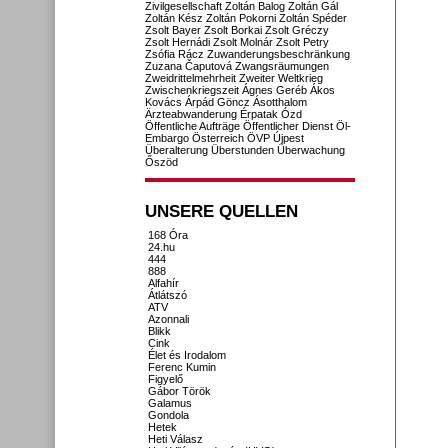
Zivilgesellschaft
Zoltán Balog
Zoltán Gál
Zoltán Kész
Zoltán Pokorni
Zoltán Spéder
Zsolt Bayer
Zsolt Borkai
Zsolt Gréczy
Zsolt Hernádi
Zsolt Molnár
Zsolt Petry
Zsófia Rácz
Zuwanderungsbeschränkung
Zuzana Čaputová
Zwangsräumungen
Zweidrittelmehrheit
Zweiter Weltkrieg
Zwischenkriegszeit
Ágnes Geréb
Ákos
Kovács
Árpád Göncz
Ásotthalom
Ärzteabwanderung
Érpatak
Ózd
Öffentliche Aufträge
Öffentlicher Dienst
Öl-
Embargo
Österreich
ÖVP
Újpest
Überalterung
Überstunden
Überwachung
Őszöd
UNSERE QUELLEN
168 Óra
24.hu
444
888
Alfahír
Átlátszó
ATV
Azonnali
Blikk
Cink
Élet és Irodalom
Ferenc Kumin
Figyelő
Gábor Török
Galamus
Gondola
Hetek
Heti Válasz