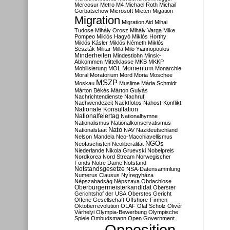
Mercosur
Metro M4
Michael Roth
Michail
Gorbatschow
Microsoft
Mieten
Migation
Migration
Migration Aid
Mihai
Tudose
Mihály Orosz
Mihály Varga
Mike
Pompeo
Miklós Hagyó
Miklós Horthy
Miklós Kásler
Miklós Németh
Miklós
Seszták
Militär
Milla
Milo Yiannopoulos
Minderheiten
Mindestlohn
Minsk-
Abkommen
Mittelklasse
MKB
MKKP
Momentum
Mobilisierung
MOL
Monarchie
Moral
Moratorium
Mord
Moria
Moschee
MSZP
Moskau
Muslime
Mária Schmidt
Márton Békés
Márton Gulyás
Nachrichtendienste
Nachruf
Nachwendezeit
Nacktfotos
Nahost-Konflikt
Nationale Konsultation
Nationalfeiertag
Nationalhymne
Nationalismus
Nationalkonservatismus
Nato
Nationalstaat
NAV
Nazideutschland
Nelson Mandela
Neo-Macchiavellismus
NGOs
Neofaschisten
Neoliberalität
Niederlande
Nikola Gruevski
Nobelpreis
Nordkorea
Nord Stream
Norwegischer
Fonds
Notre Dame
Notstand
Notstandsgesetze
NSA-Datensammlung
Numerus Clausus
Nyíregyháza
Népszabadság
Népszava
Obdachlose
Oberbürgermeisterkandidat
Oberster
Gerichtshof der USA
Oberstes Gericht
Offene Gesellschaft
Offshore-Firmen
Oktoberrevolution
OLAF
Olaf Scholz
Olivér
Várhelyi
Olympia-Bewerbung
Olympische
Spiele
Ombudsmann
Open Government
Opposition