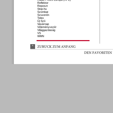
Reflektor
Reposzt
Stop.hu
Szombat
Szuverén
Telex
Új Szó
Vasárnap
Véleményvezér
Világgazdaság
VS
WMN
^
ZURÜ
CK 
ZUM 
ANFANG
DEN 
FAVORITEN 