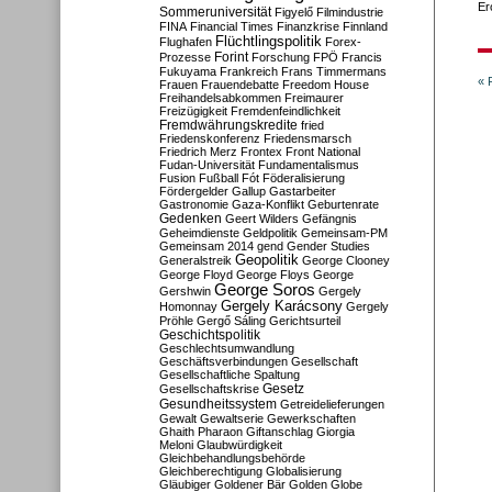
Er
Sommeruniversität
Figyelő
Filmindustrie
FINA
Financial Times
Finanzkrise
Finnland
Flüchtlingspolitik
Flughafen
Forex-
Forint
Prozesse
Forschung
FPÖ
Francis
Fukuyama
Frankreich
Frans Timmermans
« 
Frauen
Frauendebatte
Freedom House
Freihandelsabkommen
Freimaurer
Freizügigkeit
Fremdenfeindlichkeit
Fremdwährungskredite
fried
Friedenskonferenz
Friedensmarsch
Friedrich Merz
Frontex
Front National
Fudan-Universität
Fundamentalismus
Fusion
Fußball
Fót
Föderalisierung
Fördergelder
Gallup
Gastarbeiter
Gastronomie
Gaza-Konflikt
Geburtenrate
Gedenken
Geert Wilders
Gefängnis
Geheimdienste
Geldpolitik
Gemeinsam-PM
Gemeinsam 2014
gend
Gender Studies
Geopolitik
Generalstreik
George Clooney
George Floyd
George Floys
George
George Soros
Gershwin
Gergely
Gergely Karácsony
Homonnay
Gergely
Pröhle
Gergő Sáling
Gerichtsurteil
Geschichtspolitik
Geschlechtsumwandlung
Geschäftsverbindungen
Gesellschaft
Gesellschaftliche Spaltung
Gesetz
Gesellschaftskrise
Gesundheitssystem
Getreidelieferungen
Gewalt
Gewaltserie
Gewerkschaften
Ghaith Pharaon
Giftanschlag
Giorgia
Meloni
Glaubwürdigkeit
Gleichbehandlungsbehörde
Gleichberechtigung
Globalisierung
Gläubiger
Goldener Bär
Golden Globe