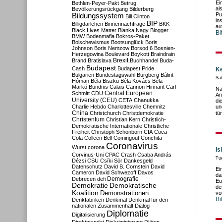
Ei
Bethlen-Peyer-Pakt
Betrug
al
Bevölkerungsrückgang
Bilderberg
Pu
Bildungssystem
Bill Clinton
in
BIP
Billigdarlehen
Binnennachfrage
BKK
au
Black Lives Matter
Blanka Nagy
Blogger
Bi
BMW
Bodenmafia
Bokros-Paket
Bolschewismus
Bootsunglück
Boris
Johnson
Boris Nemzow
Borsod 6
Bosnien-
Herzegowina
Boulevard
Boykott
Braindrain
Brexit
Brand
Bratislava
Buchhandel
Buda-
Budapest
Cash
Budapest Pride
Ke
Bulgarien
Bundestagswahl
Burgberg
Bálint
Sa
Hóman
Béla Biszku
Béla Kovács
Béla
Markó
Bündnis
Calais
Cannon Hinnant
Carl
Na
Central European
Schmitt
CDU
An
University (CEU)
CETA
Chanukka
di
Charlie Hebdo
Charlottesville
Chemnitz
un
China
Christchurch
Christdemokratie
tü
Christentum
Christian Kern
Christlich-
Demokratische Internationale
Christliche
Freiheit
Christoph Schönborn
CIA
Coca-
Cola
Colleen Bell
Comingout
Conchita
Coronavirus
Wurst
corona
Is
Corvinus-Uni
CPAC
Crash
Csaba András
Tu
Dézsi
CSU
Csíki Sör
Dankesgeld
Datenschutz
David B. Cornstein
David
Ei
Cameron
David Schwezoff
Davos
da
Demografie
Debrecen
defi
Eu
Demokratie
Demokratische
de
Koalition
Demonstrationen
vo
Bi
Denkfabriken
Denkmal
Denkmal für den
nationalen Zusammenhalt
Dialog
Diplomatie
Digitalisierung