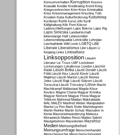
Korruption
Konsumverhalten
Kosovo
Krawalle
Kredite
Kreditrating
Kreml
Krieg
Kriegsverbrechen
Krim-Krise
Kriminalität
Krise
Krisenmanagement
Krisztina Tóth
Kulturkrieg
Kroatien
Kuba
Kulturförderung
Kurdistan
Kurie
kuruc.info
Kyrill
Käfighaltung
Kék Pont
Kötcse
Ladenschließungen
Lajos Bokros
Lajos Rig
Lajos Simicska
Landwirtschaft
lebenslange Haft
Lebensmittel
Lebensmittelqualität
Lehrkräfte
Lehrplan
LGBTQ
Leichtathletik-WM
Lenin
LIBE
Liberale
Liberalismus
Libri
Libyen
Li
Linksallianz
Keqiang
Linke
Linksopposition
Litauen
Literatur
Liz Truss
LMP
Lockdown
Lockerungen
Lokalismus
London
Lánchíd
Rádió
László Botka
László Donáth
László
Földi
László Kiss
László Kövér
László
Majtényi
László Marton
László Nemes
Jeles
László Rajk
László Sólyom
László
Löhne
Toroczkai
László Trócsányi
Macht
Machtkampf
Mafiastaat
Magda Kósa-
Kovács
Magna Charta
Magyar Krónika
Magyar Nemzet
Magyar Posta
Magyar
Telekom
Mahnmal
Maidan
Makkabiade
MAL
MALÉV
Manfred Weber
Manipulation
Marine Le Pen
Mark Rutte
Marktdogmen
Martin Reinke
Martin Schulz
Massaker in
Kenia
Masseneinwanderung
Mateusz
Morawiecki
Matteo Renzi
Matteo Salvini
Mautgebühren
Mazedonien
Mazsihisz
Medien
Meinungsfreiheit
Meinungsumfrage
Menschenhandel
Menschenrechte
Menschenschmuggel