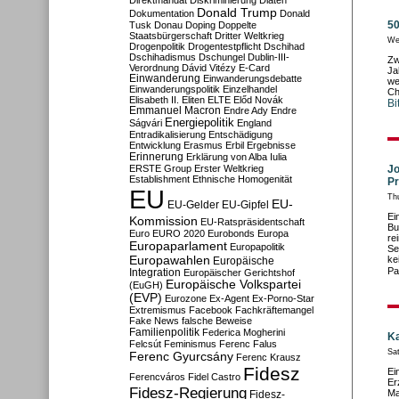
Direktmandat
Diskriminierung
Diäten
Donald Trump
Dokumentation
Donald
50
Tusk
Donau
Doping
Doppelte
Staatsbürgerschaft
Dritter Weltkrieg
We
Drogenpolitik
Drogentestpflicht
Dschihad
Dschihadismus
Dschungel
Dublin-III-
Zw
Verordnung
Dávid Vitézy
E-Card
Ja
Einwanderung
Einwanderungsdebatte
we
Einwanderungspolitik
Einzelhandel
Ch
Elisabeth II.
Eliten
ELTE
Előd Novák
Bi
Emmanuel Macron
Endre Ady
Endre
Energiepolitik
Ságvári
England
Entradikalisierung
Entschädigung
Entwicklung
Erasmus
Erbil
Ergebnisse
Erinnerung
Erklärung von Alba Iulia
ERSTE Group
Erster Weltkrieg
Jo
Establishment
Ethnische Homogenität
P
EU
Th
EU-
EU-Gelder
EU-Gipfel
Ei
Kommission
EU-Ratspräsidentschaft
Bu
Euro
EURO 2020
Eurobonds
Europa
re
Europaparlament
Europapolitik
Se
Europawahlen
ke
Europäische
Pa
Integration
Europäischer Gerichtshof
Europäische Volkspartei
(EuGH)
(EVP)
Eurozone
Ex-Agent
Ex-Porno-Star
Extremismus
Facebook
Fachkräftemangel
Fake News
falsche Beweise
Familienpolitik
Federica Mogherini
Ka
Felcsút
Feminismus
Ferenc Falus
Sa
Ferenc Gyurcsány
Ferenc Krausz
Fidesz
Ei
Ferencváros
Fidel Castro
Er
Fidesz-Regierung
Ma
Fidesz-