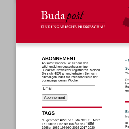
ABONNEMENT
« 
Ab sofort können Sie sich für den
wöchentlichen deutschsprachigen
Sc
BudaPost-Newsletter registrieren. Melden
Sie sich HIER an und erhalten Sie noch
Th
einmal gebündelt die Presseberichte der
De
vorangegangenen Woche.
ko
Eu
en
Es
TAGS
Mo
"Lügenrede"
#MeToo
1. Mai
9/11
15. März
In
1956
17-Punkte-Plan
99
168 óra
444
Re
1968er
1989
1989/90
2016
2017
2020