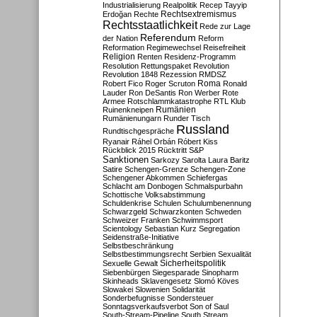
Industrialisierung
Realpolitik
Recep Tayyip
Rechtsextremismus
Erdoğan
Rechte
Rechtsstaatlichkeit
Rede zur Lage
Referendum
der Nation
Reform
Reformation
Regimewechsel
Reisefreiheit
Religion
Renten
Residenz-Programm
Resolution
Rettungspaket
Revolution
Revolution 1848
Rezession
RMDSZ
Roma
Robert Fico
Roger Scruton
Ronald
Lauder
Ron DeSantis
Ron Werber
Rote
Armee
Rotschlammkatastrophe
RTL Klub
Ruinenkneipen
Rumänien
Rumänienungarn
Runder Tisch
Russland
Rundtischgespräche
Ryanair
Ráhel Orbán
Róbert Kiss
Rückblick 2015
Rücktritt
S&P
Sanktionen
Sarkozy
Sarolta Laura Baritz
Satire
Schengen-Grenze
Schengen-Zone
Schengener Abkommen
Schiefergas
Schlacht am Donbogen
Schmalspurbahn
Schottische Volksabstimmung
Schuldenkrise
Schulen
Schulumbenennung
Schwarzgeld
Schwarzkonten
Schweden
Schweizer Franken
Schwimmsport
Scientology
Sebastian Kurz
Segregation
Seidenstraße-Initiative
Selbstbeschränkung
Selbstbestimmungsrecht
Serbien
Sexualität
Sicherheitspolitik
Sexuelle Gewalt
Siebenbürgen
Siegesparade
Sinopharm
Skinheads
Sklavengesetz
Slomó Köves
Slowakei
Slowenien
Solidarität
Sonderbefugnisse
Sondersteuer
Sonntagsverkaufsverbot
Son of Saul
South-Stream-Pipeline
South Stream