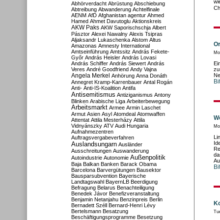
wi
Abhörverdacht
Abrüstung
Abschiebung
Ch
Abtreibung
Abwanderung
Achtelfinale
AENM
AfD
Afghanistan
agentur
Ahmed
Hamed
Ahmet Davutoglu
Aktionskreis
AKW Paks
AKW Saporischschja
Albert
Pásztor
Alexei Nawalny
Alexis Tsipras
Aljaksandr Lukaschenka
Alstom
Altus
Or
Amazonas
Amnesty International
Amtseinführung
Amtssitz
András Fekete-
Mon
Győr
András Heisler
András Lovasi
András Schiffer
András Siewert
András
Ei
Veres
André Goodfriend
Andy Vajna
zu
Angela Merkel
Ne
Anhörung
Anna Donáth
Bi
Annegret Kramp-Karrenbauer
Antal Rogán
Anti-
Anti-IS-Koalition
Antifa
Antisemitismus
Antiziganismus
Antony
Blinken
Arabische Liga
Arbeiterbewegung
Arbeitsmarkt
Armee
Armin Laschet
Armut
Asien
Asyl
Atomdeal
Atomwaffen
Wo
Attentat
Attila Mesterházy
Attila
Vidnyánszky
ATV
Audi Hungaria
Mo
Aufnahmezentren
Li
Auftragsvergabeverfahren
Id
Auslandsungarn
Ausländer
Re
Ausschreitungen
Auswanderung
da
Außenpolitik
Autoindustrie
Autonomie
Au
Baja
Balkan
Banken
Barack Obama
Bi
Barcelona
Barvergütungen
Bausektor
Bausparsubvention
Bayerische
Landtagswahl
BayernLB
Beerdigung
Befragung
Belarus
Benachteiligung
Benedek Jávor
Benefizveranstaltung
Benjamin Netanjahu
Benzinpreis
Berlin
Ko
Bernadett Széll
Bernard-Henri Lévy
Bertelsmann
Besatzung
Tu
Beschäftigungsprogramme
Besetzung