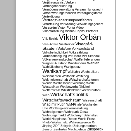
Verjährungsfrist
Verkehr
Vermögenserklärung
Vermögensverwaltung
Versammlungsrecht
Verschwörungstheorien
Versorgungstarife
Verteidigung
Vertragsverletzungsverfahren
Verurteilung
Verwaltung
Verwaltungsgericht
Veszprém
Victor Ponta
Video
Videofälschung
Vienna Capital Partners
Viktor Orbán
VIII. Bezirk
Visegrád-
Visa-Affäre
Visafreiheit
Staaten
Vodafone
Volksaufstand
Volksbefindlichkeit
Volkszählung
Vollbeschäftigung
Vorurteile
VW-Skandal
Völkerverwandtschaft
Waffenlieferungen
Wahlen
Wagner-Aufstand
Wahlbündnis
Wahlfälschung
Wahlgesetz
Wahlkampf
Wallfahrt
Wechselkurs
Weihnachten
Weltbank
Weltkrieg
Weltmeisterschaft
Weltwirtschaftsforum
Wende
Werbesteuer
Werbung
Werte
Westbalkan
Wettbewerbsfähigkeit
Wetterdienst
Whistleblower
Wiederaufbau
Wirtschaftspolitik
Wien
Wirtschaftswachstum
Wissenschaft
Wladimir Putin
WM-Finale
Woche der
Ehe
Wohltätigkeitsveranstaltung
Wohneigentum
Wohnpark Ócsa
Wohnungsmarkt
Wolodymyr Selenskyj
World Happiness Report
World Press
Photo
Wortschatz
Währungsunion
Xi
Jinping
ZDF
Zeitgeist
Zeitungssterben
Zensur
Zentrales Machtgefüge
Zinspolitik