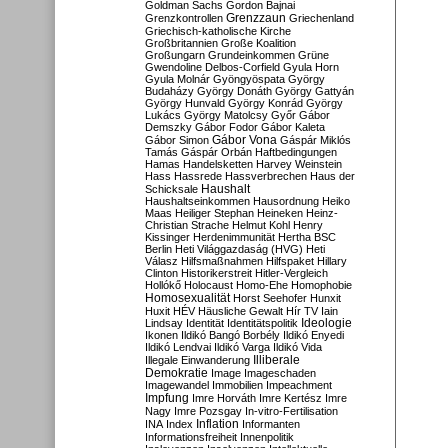
Goldman Sachs
Gordon Bajnai
Grenzzaun
Grenzkontrollen
Griechenland
Griechisch-katholische Kirche
Großbritannien
Große Koalition
Großungarn
Grundeinkommen
Grüne
Gwendoline Delbos-Corfield
Gyula Horn
Gyula Molnár
Gyöngyöspata
György
Budaházy
György Donáth
György Gattyán
György Hunvald
György Konrád
György
Lukács
György Matolcsy
Győr
Gábor
Demszky
Gábor Fodor
Gábor Kaleta
Gábor Vona
Gábor Simon
Gáspár Miklós
Tamás
Gáspár Orbán
Haftbedingungen
Hamas
Handelsketten
Harvey Weinstein
Hass
Hassrede
Hassverbrechen
Haus der
Haushalt
Schicksale
Haushaltseinkommen
Hausordnung
Heiko
Maas
Heiliger Stephan
Heineken
Heinz-
Christian Strache
Helmut Kohl
Henry
Kissinger
Herdenimmunität
Hertha BSC
Berlin
Heti Világgazdaság (HVG)
Heti
Válasz
Hilfsmaßnahmen
Hilfspaket
Hillary
Clinton
Historikerstreit
Hitler-Vergleich
Hollókő
Holocaust
Homo-Ehe
Homophobie
Homosexualität
Horst Seehofer
Hunxit
Huxit
HÉV
Häusliche Gewalt
Hír TV
Iain
Lindsay
Identität
Identitätspolitik
Ideologie
Ikonen
Ildikó Bangó Borbély
Ildikó Enyedi
Ildikó Lendvai
Ildikó Varga
Ildikó Vida
Illiberale
Illegale Einwanderung
Demokratie
Image
Imageschaden
Imagewandel
Immobilien
Impeachment
Impfung
Imre Horváth
Imre Kertész
Imre
Nagy
Imre Pozsgay
In-vitro-Fertilisation
Inflation
INA
Index
Informanten
Informationsfreiheit
Innenpolitik