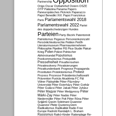
Partnership
Origo
Oscar
Ostbahnhof
Ostern
OSZE
OTP
Palästina
Panama Papers
Paneuropäisches Picknick
Paparazzo
Papst Benedikt XVI.
Papst Franziskus
Parlamentswahl 2018
Paris
Parlamentswahl 2022
Partei
des doppelschwänzigen Hundes
Parteien
Party-Bezirk
Patentstreit
Patriotismus
Pegasus
Personenkennzahl
Persönlichkeitsrechte
Petition
Petőfi-
Literaturmuseum
Pharmaunternehmen
Philosophie
Pipeline
PiS
Pisa-Studie
Plakat-
Polen
Krieg
Polizei
Polnischer
Populismus
Abhörskandal
Postkommunismus
Preispolitik
Pressefreiheit
Privatfernsehen
Privatinsolvenz
Privatisierungen
Privatkundenbank
Prognose
Propaganda
Protest
Prostitution
Protektionismus
Prozess
Prozesse
Präsidentschaftswahl
Prävention
Puskás Akadémia FC
Pál
Völner
Pädophilie
Péter-Pázmány-
Universität
Péter Esterházy
Péter Gothár
Péter Gulácsi
Péter Jakab
Péter Juhász
Péter
Péter Magyar
Péter Medgyessy
Márki-Zay
Péter Nadás
Péter
Niedermüller
Péter Polt
Péter Róna
Péter
Szijjártó
Qasim Soleimani
Quaestor
Quaestor-Pleite
Quotensystem
Radikalismus
Radikalität
Radio Free
Europe
Radnóti
Randalph L. Braham
Rassismus
Ratkó-Kinder
Rattenplage
Re-