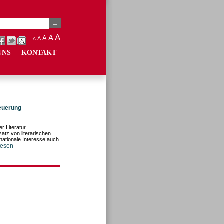
A
A
A
A
A
UNS
KONTAKT
neuerung
r Literatur
atz von literarischen
 nationale Interesse auch
rlesen