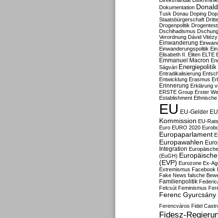
Direktmandat
Diskrimini
Donald
Dokumentation
Tusk
Donau
Doping
Dop
Staatsbürgerschaft
Dritt
Drogenpolitik
Drogentestp
Dschihadismus
Dschung
Verordnung
Dávid Vitézy
Einwanderung
Einwan
Einwanderungspolitik
Ein
Elisabeth II.
Eliten
ELTE
Emmanuel Macron
En
Energiepolitik
Ságvári
Entradikalisierung
Entsc
Entwicklung
Erasmus
Erb
Erinnerung
Erklärung vo
ERSTE Group
Erster We
Establishment
Ethnische
EU
EU-Gelder
EU
Kommission
EU-Rats
Euro
EURO 2020
Eurob
Europaparlament
E
Europawahlen
Euro
Integration
Europäische
Europäische 
(EuGH)
(EVP)
Eurozone
Ex-Ag
Extremismus
Facebook
Fake News
falsche Bew
Familienpolitik
Federic
Felcsút
Feminismus
Fer
Ferenc Gyurcsány
Ferencváros
Fidel Castr
Fidesz-Regieru