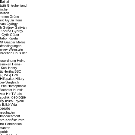
Bajnai
aun
Griechenland
irche
lition
ommen
Grüne
eld
Gyula Horn
pata
György
th
György Gattyán
 Konrád
György
y
Győr
Gábor
Gábor Kaleta
na
Gáspár Miklós
ftbedingungen
arvey Weinstein
brechen
Haus der
usordnung
Heiko
eineken
Heinz-
 Kohl
Henry
ät
Hertha BSC
g (HVG)
Heti
Hilfspaket
Hillary
tler-Vergleich
-Ehe
Homophobie
Seehofer
Hunxit
walt
Hír TV
Iain
spolitik
Ideologie
ély
Ildikó Enyedi
a
Ildikó Vida
liberale
geschaden
Impeachment
mre Kertész
Imre
itro-Fertilisation
rmanten
politik