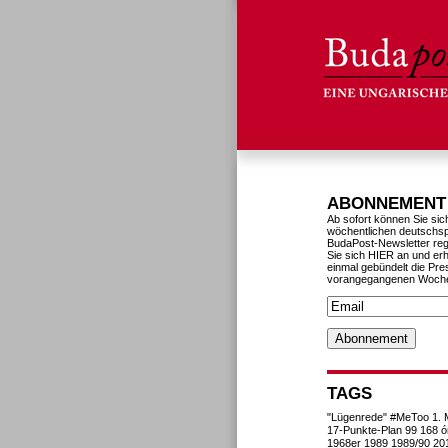
ABONNEMENT
Ab sofort können Sie sic
wöchentlichen deutschs
BudaPost-Newsletter reg
Sie sich HIER an und erh
einmal gebündelt die Pre
vorangegangenen Woch
TAGS
"Lügenrede"
#MeToo
1. 
17-Punkte-Plan
99
168 ó
1968er
1989
1989/90
20