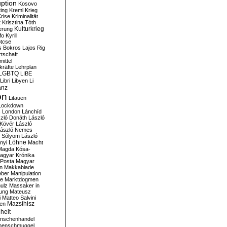
ption
Kosovo
ting
Kreml
Krieg
rise
Kriminalität
t
Krisztina Tóth
Kulturkrieg
erung
fo
Kyrill
tcse
s Bokros
Lajos Rig
tschaft
ittel
kräfte
Lehrplan
LGBTQ
LIBE
Libri
Libyen
Li
anz
on
Litauen
Lockdown
s
London
Lánchíd
zló Donáth
László
 Kövér
László
ászló Nemes
ó Sólyom
László
Löhne
nyi
Macht
Magda Kósa-
agyar Krónika
Posta
Magyar
n
Makkabiade
eber
Manipulation
te
Marktdogmen
ulz
Massaker in
ung
Mateusz
i
Matteo Salvini
en
Mazsihisz
heit
nschenhandel
henschmuggel