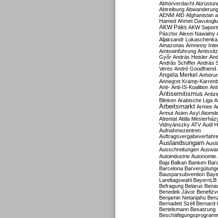
Abhörverdacht
Abrüstun
Abtreibung
Abwanderun
AENM
AfD
Afghanistan
a
Hamed
Ahmet Davutoglu
AKW Paks
AKW Sapori
Pásztor
Alexei Nawalny
Aljaksandr Lukaschenka
Amazonas
Amnesty Inter
Amtseinführung
Amtssitz
Győr
András Heisler
And
András Schiffer
András S
Veres
André Goodfriend
Angela Merkel
Anhöru
Annegret Kramp-Karren
Anti-
Anti-IS-Koalition
Ant
Antisemitismus
Antiz
Blinken
Arabische Liga
A
Arbeitsmarkt
Armee
A
Armut
Asien
Asyl
Atomde
Attentat
Attila Mesterház
Vidnyánszky
ATV
Audi H
Aufnahmezentren
Auftragsvergabeverfahr
Auslandsungarn
Ausl
Ausschreitungen
Auswa
Autoindustrie
Autonomie
Baja
Balkan
Banken
Bar
Barcelona
Barvergütung
Bausparsubvention
Baye
Landtagswahl
BayernLB
Befragung
Belarus
Benac
Benedek Jávor
Benefizv
Benjamin Netanjahu
Benz
Bernadett Széll
Bernard-
Bertelsmann
Besatzung
Beschäftigungsprogram