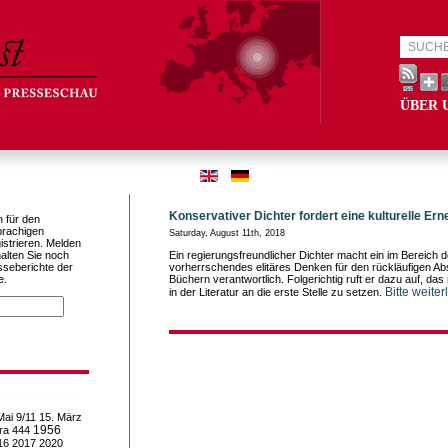
ÜBER 
Konservativer Dichter fordert eine kulturelle Er
h für den
prachigen
Saturday, August 11th, 2018
istrieren. Melden
alten Sie noch
Ein regierungsfreundlicher Dichter macht ein im Bereich de
sseberichte der
vorherrschendes elitäres Denken für den rückläufigen Abs
e.
Büchern verantwortlich. Folgerichtig ruft er dazu auf, das
Bitte weite
in der Literatur an die erste Stelle zu setzen.
Mai
9/11
15. März
1956
ra
444
16
2017
2020