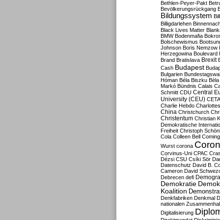
Bethlen-Peyer-Pakt
Betr
Bevölkerungsrückgang
B
Bildungssystem
Bil
Billigdarlehen
Binnennach
Black Lives Matter
Blan
BMW
Bodenmafia
Bokro
Bolschewismus
Bootsun
Johnson
Boris Nemzow
Herzegowina
Boulevard
Brexit
Brand
Bratislava
Budapest
Cash
Budap
Bulgarien
Bundestagswa
Hóman
Béla Biszku
Béla
Markó
Bündnis
Calais
Ca
Central E
Schmitt
CDU
University (CEU)
CET
Charlie Hebdo
Charlottes
China
Christchurch
Chr
Christentum
Christian 
Demokratische Internati
Freiheit
Christoph Schön
Cola
Colleen Bell
Coming
Coron
Wurst
corona
Corvinus-Uni
CPAC
Cra
Dézsi
CSU
Csíki Sör
Da
Datenschutz
David B. Co
Cameron
David Schwezo
Demogra
Debrecen
defi
Demokratie
Demokr
Koalition
Demonstra
Denkfabriken
Denkmal
D
nationalen Zusammenhal
Diplom
Digitalisierung