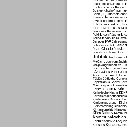
Inslovenzen
Insolvenzen
Interkontinentalraketen
I
Eucharistischer Kongres
Strafgerichtshof
Internat
Bank (IIB)
Internetsteuer
Invasion
Invasionsmahn
Investitionsprogramme
I
Irak-Einsatz
Irakisch-Ku
Islam
Islamismus
Isolat
Istanbuler Konvention
Is
Pukli
István Pásztor
Ist
Tarlós
István Tisza
Istv
Sanader
IWF
Jahrespro
Jahres
Jahresrückblick
Jean-Claude Juncker
Jenő Rácz
Jerusalem
Je
Jobbik
Joe Biden
Jo
McCain
Judentum
Judith
Varga
Jugendschutz
Jun
Justizsystem
János Dén
Lázár
János Volner
Jáno
Áder
József Antall
József
Tóbiás
Jüdische Gemei
Kapitalismus
Kapitol
Kard
Marx
Karpatoukraine
Ka
Katalin Novák
Karikó
K
Katholische Kirche
KDN
Kernklientel
Kettenbrück
Kinderarmut
Kinderschu
Kindesmissbrauch
Kirch
Kleiderordnung
Kleinanle
Klimaneutralität
Klimawan
Klára Dobrev
Kommunal
Kommunalwahlen
Konflikt
Konflikte
Konjunk
Konservativ
Konsens