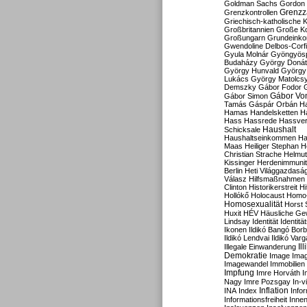
Goldman Sachs
Gordon 
Grenzz
Grenzkontrollen
Griechisch-katholische K
Großbritannien
Große Koa
Großungarn
Grundeink
Gwendoline Delbos-Corfi
Gyula Molnár
Gyöngyös
Budaházy
György Doná
György Hunvald
György
Lukács
György Matolcs
Demszky
Gábor Fodor
Gábor Vo
Gábor Simon
Tamás
Gáspár Orbán
Ha
Hamas
Handelsketten
H
Hass
Hassrede
Hassver
Haushalt
Schicksale
Haushaltseinkommen
Ha
Maas
Heiliger Stephan
H
Christian Strache
Helmut
Kissinger
Herdenimmunit
Berlin
Heti Világgazdasá
Válasz
Hilfsmaßnahmen
Clinton
Historikerstreit
Hi
Hollókő
Holocaust
Homo
Homosexualität
Horst 
Huxit
HÉV
Häusliche Ge
Lindsay
Identität
Identität
Ikonen
Ildikó Bangó Borb
Ildikó Lendvai
Ildikó Varg
Il
Illegale Einwanderung
Demokratie
Image
Ima
Imagewandel
Immobilien
Impfung
Imre Horváth
I
Nagy
Imre Pozsgay
In-v
Inflation
INA
Index
Info
Informationsfreiheit
Innen