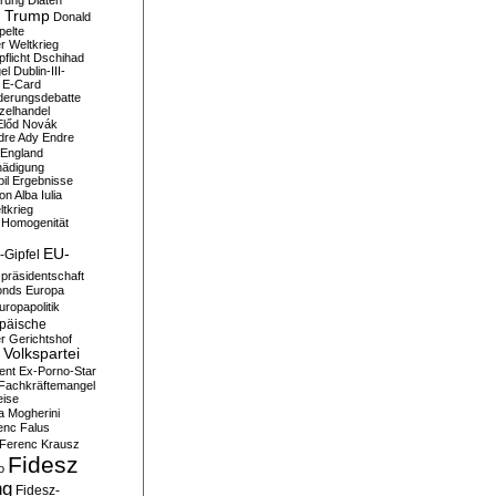
erung
Diäten
 Trump
Donald
pelte
er Weltkrieg
flicht
Dschihad
el
Dublin-III-
E-Card
derungsdebatte
zelhandel
Előd Novák
dre Ady
Endre
England
hädigung
il
Ergebnisse
n Alba Iulia
ltkrieg
 Homogenität
EU-
-Gipfel
präsidentschaft
onds
Europa
uropapolitik
päische
r Gerichtshof
Volkspartei
ent
Ex-Porno-Star
Fachkräftemangel
eise
a Mogherini
enc Falus
Ferenc Krausz
Fidesz
o
ng
Fidesz-