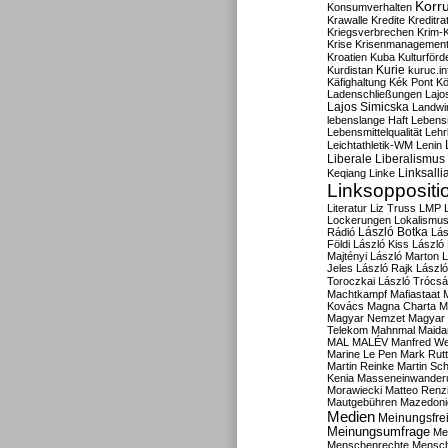
Korru
Konsumverhalten
Krawalle
Kredite
Kreditra
Kriegsverbrechen
Krim-K
Krise
Krisenmanagemen
Kroatien
Kuba
Kulturförd
Kurdistan
Kurie
kuruc.in
Käfighaltung
Kék Pont
Kö
Ladenschließungen
Lajo
Lajos Simicska
Landwir
lebenslange Haft
Lebensm
Lebensmittelqualität
Lehr
Leichtathletik-WM
Lenin
Liberale
Liberalismus
Linksalli
Keqiang
Linke
Linksoppositi
Literatur
Liz Truss
LMP
Lockerungen
Lokalismu
Rádió
László Botka
Lás
Földi
László Kiss
László
Majtényi
László Marton
L
Jeles
László Rajk
Lászl
Toroczkai
László Trócsá
Machtkampf
Mafiastaat
Kovács
Magna Charta
M
Magyar Nemzet
Magyar 
Telekom
Mahnmal
Maida
MAL
MALÉV
Manfred W
Marine Le Pen
Mark Rut
Martin Reinke
Martin Sch
Kenia
Masseneinwander
Morawiecki
Matteo Renz
Mautgebühren
Mazedoni
Medien
Meinungsfrei
Meinungsumfrage
Me
Menschenrechte
Mensc