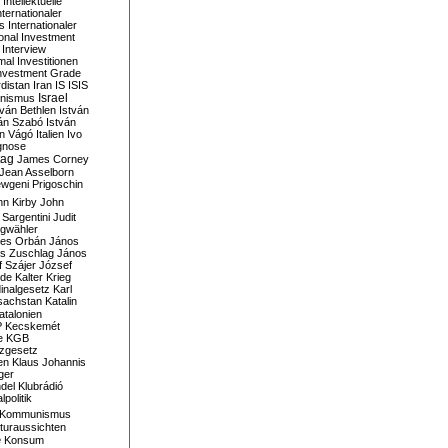
Intellektuelle
nternationaler
s
Internationaler
ional Investment
Interview
mal
Investitionen
nvestment Grade
rdistan
Iran
IS
ISIS
Israel
ionismus
tván Bethlen
István
ván Szabó
István
án Vágó
Italien
Ivo
gnose
tag
James Corney
Jean Asselborn
wgeni Prigoschin
hn Kirby
John
 Sargentini
Judit
gwähler
es Orbán
János
s Zuschlag
János
 Szájer
József
nde
Kalter Krieg
inalgesetz
Karl
sachstan
Katalin
atalonien
P
Kecskemét
e
KGB
tzgesetz
en
Klaus Johannis
ger
del
Klubrádió
politik
Kommunismus
turaussichten
e
Konsum