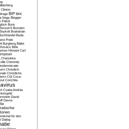
ug
ilderberg
l Clinton
BIP
frage
BKK
ka Nagy
Blogger
s-Paket
glück
Boris
Borsod 6
Bosnien-
Boykott
Braindrain
Buchhandel
Buda-
est Pride
hl
Burgberg
Bálint
 Kovács
Béla
nnon Hinnant
Carl
uropean
A
Chanukka
ville
Chemnitz
istdemokratie
Kern
Christlich-
onale
Christliche
born
CIA
Coca-
out
Conchita
avirus
sh
Csaba András
nkesgeld
rnstein
David
ff
Davos
fie
atische
tionen
enkmal für den
t
Dialog
atie