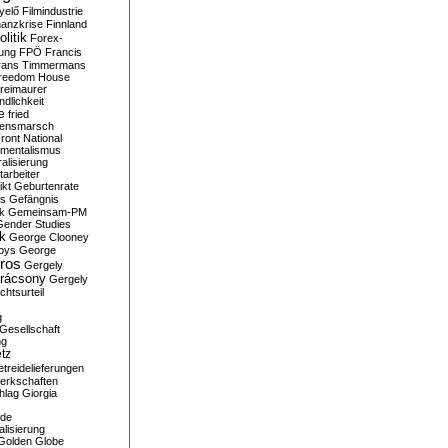
yelő
Filmindustrie
nanzkrise
Finnland
olitik
Forex-
ung
FPÖ
Francis
rans Timmermans
reedom House
reimaurer
dlichkeit
e
fried
densmarsch
ront National
mentalismus
alisierung
arbeiter
ikt
Geburtenrate
rs
Gefängnis
ik
Gemeinsam-PM
Gender Studies
ik
George Clooney
oys
George
ros
Gergely
arácsony
Gergely
chtsurteil
g
Gesellschaft
ng
tz
treidelieferungen
erkschaften
hlag
Giorgia
rde
alisierung
Golden Globe