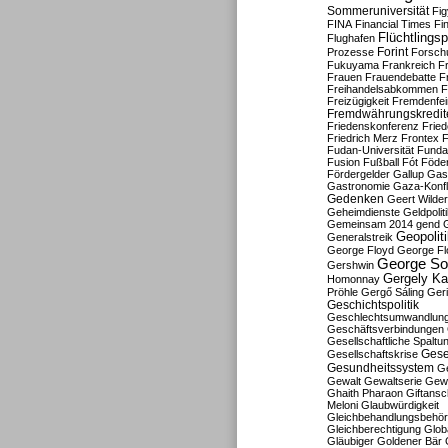
Sommeruniversität
Fig
FINA
Financial Times
Fi
Flüchtlingsp
Flughafen
Forint
Prozesse
Forsch
Fukuyama
Frankreich
F
Frauen
Frauendebatte
F
Freihandelsabkommen
F
Freizügigkeit
Fremdenfein
Fremdwährungskredit
Friedenskonferenz
Frie
Friedrich Merz
Frontex
F
Fudan-Universität
Funda
Fusion
Fußball
Fót
Föder
Fördergelder
Gallup
Gast
Gastronomie
Gaza-Konfl
Gedenken
Geert Wilde
Geheimdienste
Geldpolit
Gemeinsam 2014
gend
Geopolit
Generalstreik
George Floyd
George Fl
George So
Gershwin
Gergely K
Homonnay
Pröhle
Gergő Sáling
Geri
Geschichtspolitik
Geschlechtsumwandlun
Geschäftsverbindungen
Gesellschaftliche Spaltu
Gese
Gesellschaftskrise
Gesundheitssystem
Ge
Gewalt
Gewaltserie
Gew
Ghaith Pharaon
Giftansc
Meloni
Glaubwürdigkeit
Gleichbehandlungsbehö
Gleichberechtigung
Glob
Gläubiger
Goldener Bär