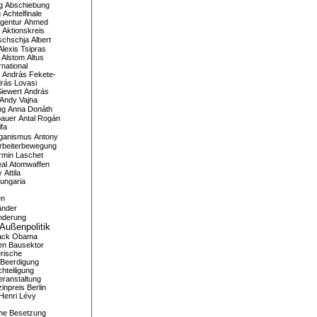
g
Abschiebung
g
Achtelfinale
gentur
Ahmed
Aktionskreis
schschja
Albert
Alexis Tsipras
Alstom
Altus
national
András Fekete-
rás Lovasi
iewert
András
Andy Vajna
ng
Anna Donáth
bauer
Antal Rogán
ifa
iganismus
Antony
rbeiterbewegung
rmin Laschet
al
Atomwaffen
y
Attila
ungaria
en
änder
nderung
Außenpolitik
ack Obama
en
Bausektor
rische
Beerdigung
hteiligung
eranstaltung
inpreis
Berlin
Henri Lévy
me
Besetzung