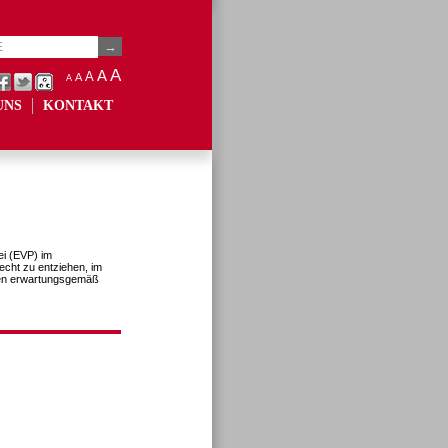
A
A
A
A
A
UNS
KONTAKT
ei (EVP) im
cht zu entziehen, im
ren erwartungsgemäß