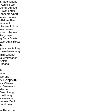
g
Abschiebung
g
Achtelfinale
gentur
Ahmed
Aktionskreis
schschja
Albert
Alexis Tsipras
Alstom
Altus
national
András Fekete-
rás Lovasi
iewert
András
Andy Vajna
ng
Anna Donáth
bauer
Antal Rogán
ifa
iganismus
Antony
rbeiterbewegung
rmin Laschet
al
Atomwaffen
y
Attila
ungaria
en
änder
nderung
Außenpolitik
ack Obama
en
Bausektor
rische
Beerdigung
hteiligung
eranstaltung
inpreis
Berlin
Henri Lévy
me
Besetzung