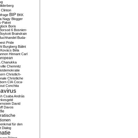
ug
ilderberg
l Clinton
BIP
frage
BKK
ka Nagy
Blogger
s-Paket
glück
Boris
Borsod 6
Bosnien-
Boykott
Braindrain
Buchhandel
Buda-
est Pride
hl
Burgberg
Bálint
 Kovács
Béla
nnon Hinnant
Carl
uropean
A
Chanukka
ville
Chemnitz
istdemokratie
Kern
Christlich-
onale
Christliche
born
CIA
Coca-
out
Conchita
avirus
sh
Csaba András
nkesgeld
rnstein
David
ff
Davos
fie
atische
tionen
enkmal für den
t
Dialog
atie