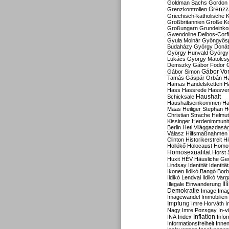
Goldman Sachs
Gordon 
Grenzz
Grenzkontrollen
Griechisch-katholische K
Großbritannien
Große Koa
Großungarn
Grundeink
Gwendoline Delbos-Corfi
Gyula Molnár
Gyöngyös
Budaházy
György Doná
György Hunvald
György
Lukács
György Matolcs
Demszky
Gábor Fodor
Gábor Vo
Gábor Simon
Tamás
Gáspár Orbán
Ha
Hamas
Handelsketten
H
Hass
Hassrede
Hassver
Haushalt
Schicksale
Haushaltseinkommen
Ha
Maas
Heiliger Stephan
H
Christian Strache
Helmut
Kissinger
Herdenimmunit
Berlin
Heti Világgazdasá
Válasz
Hilfsmaßnahmen
Clinton
Historikerstreit
Hi
Hollókő
Holocaust
Homo
Homosexualität
Horst 
Huxit
HÉV
Häusliche Ge
Lindsay
Identität
Identität
Ikonen
Ildikó Bangó Borb
Ildikó Lendvai
Ildikó Varg
Il
Illegale Einwanderung
Demokratie
Image
Ima
Imagewandel
Immobilien
Impfung
Imre Horváth
I
Nagy
Imre Pozsgay
In-v
Inflation
INA
Index
Info
Informationsfreiheit
Innen