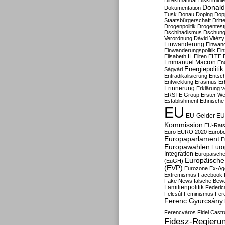
Direktmandat
Diskrimini
Donald
Dokumentation
Tusk
Donau
Doping
Dop
Staatsbürgerschaft
Dritt
Drogenpolitik
Drogentestp
Dschihadismus
Dschung
Verordnung
Dávid Vitézy
Einwanderung
Einwan
Einwanderungspolitik
Ein
Elisabeth II.
Eliten
ELTE
Emmanuel Macron
En
Energiepolitik
Ságvári
Entradikalisierung
Entsc
Entwicklung
Erasmus
Erb
Erinnerung
Erklärung vo
ERSTE Group
Erster We
Establishment
Ethnische
EU
EU-Gelder
EU
Kommission
EU-Rats
Euro
EURO 2020
Eurob
Europaparlament
E
Europawahlen
Euro
Integration
Europäische
Europäische 
(EuGH)
(EVP)
Eurozone
Ex-Ag
Extremismus
Facebook
Fake News
falsche Bew
Familienpolitik
Federic
Felcsút
Feminismus
Fer
Ferenc Gyurcsány
Ferencváros
Fidel Castr
Fidesz-Regieru