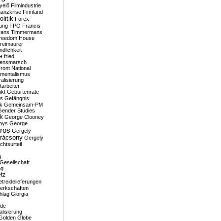
yelő
Filmindustrie
nanzkrise
Finnland
olitik
Forex-
ung
FPÖ
Francis
rans Timmermans
reedom House
reimaurer
dlichkeit
e
fried
densmarsch
ront National
mentalismus
alisierung
arbeiter
ikt
Geburtenrate
rs
Gefängnis
ik
Gemeinsam-PM
Gender Studies
ik
George Clooney
oys
George
ros
Gergely
arácsony
Gergely
chtsurteil
g
Gesellschaft
ng
tz
treidelieferungen
erkschaften
hlag
Giorgia
rde
alisierung
Golden Globe