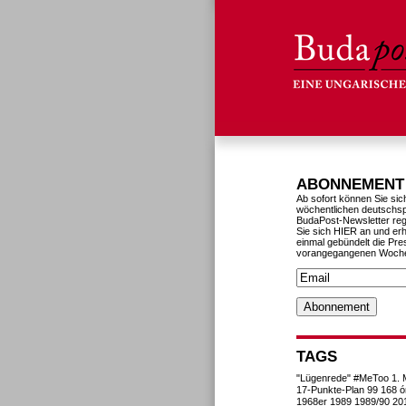
ABONNEMENT
Ab sofort können Sie sic
wöchentlichen deutschs
BudaPost-Newsletter reg
Sie sich HIER an und erh
einmal gebündelt die Pre
vorangegangenen Woch
TAGS
"Lügenrede"
#MeToo
1. 
17-Punkte-Plan
99
168 ó
1968er
1989
1989/90
20