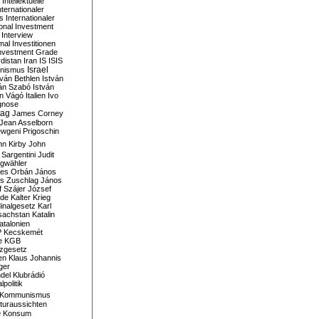
Intellektuelle
nternationaler
s
Internationaler
ional Investment
Interview
mal
Investitionen
nvestment Grade
rdistan
Iran
IS
ISIS
Israel
ionismus
tván Bethlen
István
ván Szabó
István
án Vágó
Italien
Ivo
gnose
tag
James Corney
Jean Asselborn
wgeni Prigoschin
hn Kirby
John
 Sargentini
Judit
gwähler
es Orbán
János
s Zuschlag
János
 Szájer
József
nde
Kalter Krieg
inalgesetz
Karl
sachstan
Katalin
atalonien
P
Kecskemét
e
KGB
tzgesetz
en
Klaus Johannis
ger
del
Klubrádió
politik
Kommunismus
turaussichten
e
Konsum