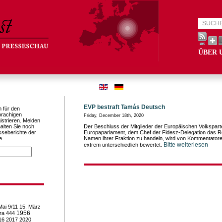
ÜBER 
EVP bestraft Tamás Deutsch
h für den
prachigen
Friday, December 18th, 2020
istrieren. Melden
alten Sie noch
Der Beschluss der Mitglieder der Europäischen Volkspart
sseberichte der
Europaparlament, dem Chef der Fidesz-Delegation das Re
e.
Namen ihrer Fraktion zu handeln, wird von Kommentato
Bitte weiterlesen
extrem unterschiedlich bewertet.
Mai
9/11
15. März
1956
ra
444
16
2017
2020