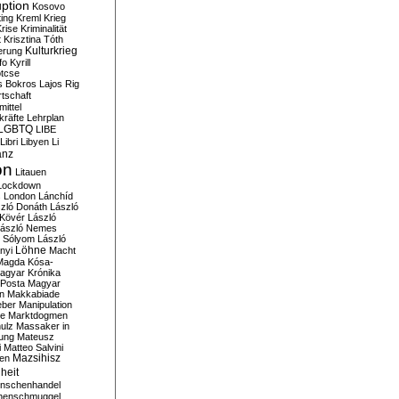
ption
Kosovo
ting
Kreml
Krieg
rise
Kriminalität
t
Krisztina Tóth
Kulturkrieg
erung
fo
Kyrill
tcse
s Bokros
Lajos Rig
tschaft
ittel
kräfte
Lehrplan
LGBTQ
LIBE
Libri
Libyen
Li
anz
on
Litauen
Lockdown
s
London
Lánchíd
zló Donáth
László
 Kövér
László
ászló Nemes
ó Sólyom
László
Löhne
nyi
Macht
Magda Kósa-
agyar Krónika
Posta
Magyar
n
Makkabiade
eber
Manipulation
te
Marktdogmen
ulz
Massaker in
ung
Mateusz
i
Matteo Salvini
en
Mazsihisz
heit
nschenhandel
henschmuggel