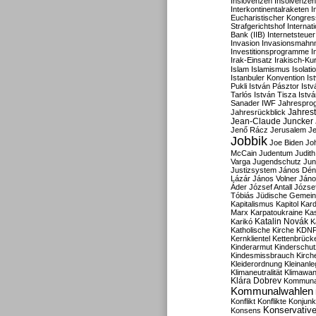
Inslovenzen
Insolvenzen
Interkontinentalraketen
I
Eucharistischer Kongres
Strafgerichtshof
Internat
Bank (IIB)
Internetsteuer
Invasion
Invasionsmahn
Investitionsprogramme
I
Irak-Einsatz
Irakisch-Ku
Islam
Islamismus
Isolat
Istanbuler Konvention
Is
Pukli
István Pásztor
Ist
Tarlós
István Tisza
Istv
Sanader
IWF
Jahrespro
Jahres
Jahresrückblick
Jean-Claude Juncker
Jenő Rácz
Jerusalem
Je
Jobbik
Joe Biden
Jo
McCain
Judentum
Judith
Varga
Jugendschutz
Jun
Justizsystem
János Dén
Lázár
János Volner
Jáno
Áder
József Antall
József
Tóbiás
Jüdische Gemei
Kapitalismus
Kapitol
Kard
Marx
Karpatoukraine
Ka
Katalin Novák
Karikó
K
Katholische Kirche
KDN
Kernklientel
Kettenbrück
Kinderarmut
Kinderschu
Kindesmissbrauch
Kirch
Kleiderordnung
Kleinanle
Klimaneutralität
Klimawan
Klára Dobrev
Kommunal
Kommunalwahlen
Konflikt
Konflikte
Konjunk
Konservativ
Konsens