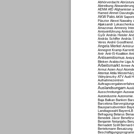
Abhörverdacht
Abrüstun
Abtreibung
Abwanderun
AENM
AfD
Afghanistan
a
Hamed
Ahmet Davutoglu
AKW Paks
AKW Sapori
Pásztor
Alexei Nawalny
Aljaksandr Lukaschenka
Amazonas
Amnesty Inter
Amtseinführung
Amtssitz
Győr
András Heisler
And
András Schiffer
András S
Veres
André Goodfriend
Angela Merkel
Anhöru
Annegret Kramp-Karren
Anti-
Anti-IS-Koalition
Ant
Antisemitismus
Antiz
Blinken
Arabische Liga
A
Arbeitsmarkt
Armee
A
Armut
Asien
Asyl
Atomde
Attentat
Attila Mesterház
Vidnyánszky
ATV
Audi H
Aufnahmezentren
Auftragsvergabeverfahr
Auslandsungarn
Ausl
Ausschreitungen
Auswa
Autoindustrie
Autonomie
Baja
Balkan
Banken
Bar
Barcelona
Barvergütung
Bausparsubvention
Baye
Landtagswahl
BayernLB
Befragung
Belarus
Benac
Benedek Jávor
Benefizv
Benjamin Netanjahu
Benz
Bernadett Széll
Bernard-
Bertelsmann
Besatzung
Beschäftigungsprogram