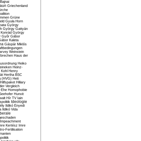
Bajnai
aun
Griechenland
irche
lition
ommen
Grüne
eld
Gyula Horn
pata
György
th
György Gattyán
 Konrád
György
y
Győr
Gábor
Gábor Kaleta
na
Gáspár Miklós
ftbedingungen
arvey Weinstein
brechen
Haus der
usordnung
Heiko
eineken
Heinz-
 Kohl
Henry
ät
Hertha BSC
g (HVG)
Heti
Hilfspaket
Hillary
tler-Vergleich
-Ehe
Homophobie
Seehofer
Hunxit
walt
Hír TV
Iain
spolitik
Ideologie
ély
Ildikó Enyedi
a
Ildikó Vida
liberale
geschaden
Impeachment
mre Kertész
Imre
itro-Fertilisation
rmanten
politik