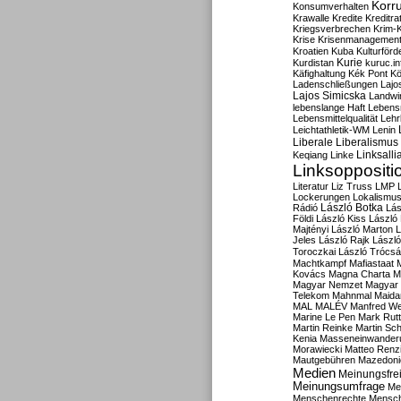
Korru
Konsumverhalten
Krawalle
Kredite
Kreditra
Kriegsverbrechen
Krim-K
Krise
Krisenmanagemen
Kroatien
Kuba
Kulturförd
Kurdistan
Kurie
kuruc.in
Käfighaltung
Kék Pont
Kö
Ladenschließungen
Lajo
Lajos Simicska
Landwir
lebenslange Haft
Lebensm
Lebensmittelqualität
Lehr
Leichtathletik-WM
Lenin
Liberale
Liberalismus
Linksalli
Keqiang
Linke
Linksoppositi
Literatur
Liz Truss
LMP
Lockerungen
Lokalismu
Rádió
László Botka
Lás
Földi
László Kiss
László
Majtényi
László Marton
L
Jeles
László Rajk
Lászl
Toroczkai
László Trócsá
Machtkampf
Mafiastaat
Kovács
Magna Charta
M
Magyar Nemzet
Magyar 
Telekom
Mahnmal
Maida
MAL
MALÉV
Manfred W
Marine Le Pen
Mark Rut
Martin Reinke
Martin Sch
Kenia
Masseneinwander
Morawiecki
Matteo Renz
Mautgebühren
Mazedoni
Medien
Meinungsfrei
Meinungsumfrage
Me
Menschenrechte
Mensc