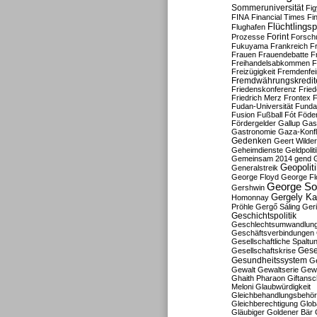
Sommeruniversität
Fig
FINA
Financial Times
Fi
Flüchtlingsp
Flughafen
Forint
Prozesse
Forsch
Fukuyama
Frankreich
F
Frauen
Frauendebatte
F
Freihandelsabkommen
F
Freizügigkeit
Fremdenfein
Fremdwährungskredit
Friedenskonferenz
Frie
Friedrich Merz
Frontex
F
Fudan-Universität
Funda
Fusion
Fußball
Fót
Föder
Fördergelder
Gallup
Gast
Gastronomie
Gaza-Konfl
Gedenken
Geert Wilde
Geheimdienste
Geldpolit
Gemeinsam 2014
gend
Geopolit
Generalstreik
George Floyd
George Fl
George So
Gershwin
Gergely K
Homonnay
Pröhle
Gergő Sáling
Geri
Geschichtspolitik
Geschlechtsumwandlun
Geschäftsverbindungen
Gesellschaftliche Spaltu
Gese
Gesellschaftskrise
Gesundheitssystem
Ge
Gewalt
Gewaltserie
Gew
Ghaith Pharaon
Giftansc
Meloni
Glaubwürdigkeit
Gleichbehandlungsbehö
Gleichberechtigung
Glob
Gläubiger
Goldener Bär