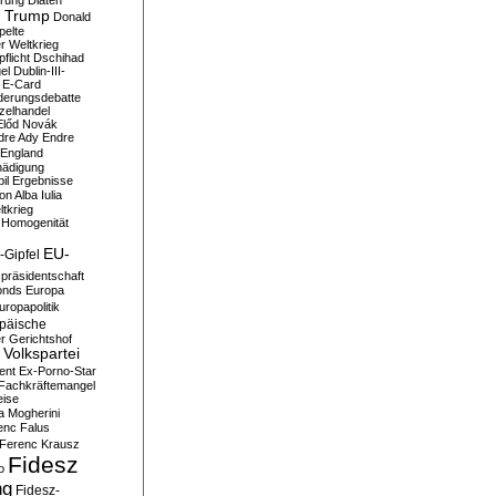
erung
Diäten
 Trump
Donald
pelte
er Weltkrieg
flicht
Dschihad
el
Dublin-III-
E-Card
derungsdebatte
zelhandel
Előd Novák
dre Ady
Endre
England
hädigung
il
Ergebnisse
n Alba Iulia
ltkrieg
 Homogenität
EU-
-Gipfel
präsidentschaft
onds
Europa
uropapolitik
päische
r Gerichtshof
Volkspartei
ent
Ex-Porno-Star
Fachkräftemangel
eise
a Mogherini
enc Falus
Ferenc Krausz
Fidesz
o
ng
Fidesz-