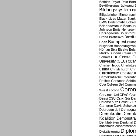
Bethlen-Peyer-Pakt
Betr
Bevölkerungsrückgang
B
Bildungssystem
Bil
Billigdarlehen
Binnennach
Black Lives Matter
Blan
BMW
Bodenmafia
Bokro
Bolschewismus
Bootsun
Johnson
Boris Nemzow
Herzegowina
Boulevard
Brexit
Brand
Bratislava
Budapest
Cash
Budap
Bulgarien
Bundestagswa
Hóman
Béla Biszku
Béla
Markó
Bündnis
Calais
Ca
Central E
Schmitt
CDU
University (CEU)
CET
Charlie Hebdo
Charlottes
China
Christchurch
Chr
Christentum
Christian 
Demokratische Internati
Freiheit
Christoph Schön
Cola
Colleen Bell
Coming
Coron
Wurst
corona
Corvinus-Uni
CPAC
Cra
Dézsi
CSU
Csíki Sör
Da
Datenschutz
David B. Co
Cameron
David Schwezo
Demogra
Debrecen
defi
Demokratie
Demokr
Koalition
Demonstra
Denkfabriken
Denkmal
D
nationalen Zusammenhal
Diplom
Digitalisierung