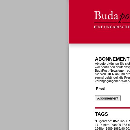
ABONNEMENT
Ab sofort können Sie sic
wöchentlichen deutschs
BudaPost-Newsletter reg
Sie sich HIER an und erh
einmal gebündelt die Pre
vorangegangenen Woch
TAGS
"Lügenrede"
#MeToo
1. 
17-Punkte-Plan
99
168 ó
1968er
1989
1989/90
20