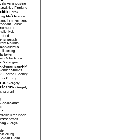
yelő
Filmindustrie
nanzkrise
Finnland
olitik
Forex-
ung
FPÖ
Francis
rans Timmermans
reedom House
reimaurer
dlichkeit
e
fried
densmarsch
ront National
mentalismus
alisierung
arbeiter
ikt
Geburtenrate
rs
Gefängnis
ik
Gemeinsam-PM
Gender Studies
ik
George Clooney
oys
George
ros
Gergely
arácsony
Gergely
chtsurteil
g
Gesellschaft
ng
tz
treidelieferungen
erkschaften
hlag
Giorgia
rde
alisierung
Golden Globe