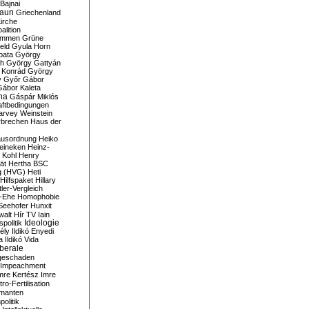
Bajnai
aun
Griechenland
irche
lition
ommen
Grüne
eld
Gyula Horn
pata
György
th
György Gattyán
 Konrád
György
y
Győr
Gábor
Gábor Kaleta
na
Gáspár Miklós
ftbedingungen
arvey Weinstein
brechen
Haus der
usordnung
Heiko
eineken
Heinz-
 Kohl
Henry
ät
Hertha BSC
g (HVG)
Heti
Hilfspaket
Hillary
tler-Vergleich
-Ehe
Homophobie
Seehofer
Hunxit
walt
Hír TV
Iain
spolitik
Ideologie
ély
Ildikó Enyedi
a
Ildikó Vida
liberale
geschaden
Impeachment
mre Kertész
Imre
itro-Fertilisation
rmanten
politik