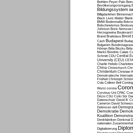
Bethlen-Peyer-Pakt
Betr
Bevölkerungsrückgang
B
Bildungssystem
Bil
Billigdarlehen
Binnennach
Black Lives Matter
Blan
BMW
Bodenmafia
Bokro
Bolschewismus
Bootsun
Johnson
Boris Nemzow
Herzegowina
Boulevard
Brexit
Brand
Bratislava
Budapest
Cash
Budap
Bulgarien
Bundestagswa
Hóman
Béla Biszku
Béla
Markó
Bündnis
Calais
Ca
Central E
Schmitt
CDU
University (CEU)
CET
Charlie Hebdo
Charlottes
China
Christchurch
Chr
Christentum
Christian 
Demokratische Internati
Freiheit
Christoph Schön
Cola
Colleen Bell
Coming
Coron
Wurst
corona
Corvinus-Uni
CPAC
Cra
Dézsi
CSU
Csíki Sör
Da
Datenschutz
David B. Co
Cameron
David Schwezo
Demogra
Debrecen
defi
Demokratie
Demokr
Koalition
Demonstra
Denkfabriken
Denkmal
D
nationalen Zusammenhal
Diplom
Digitalisierung