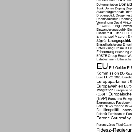
Direktmandat
Diskrimini
Donald
Dokumentation
Tusk
Donau
Doping
Dop
Staatsbürgerschaft
Dritt
Drogenpolitik
Drogentestp
Dschihadismus
Dschung
Verordnung
Dávid Vitézy
Einwanderung
Einwan
Einwanderungspolitik
Ein
Elisabeth II.
Eliten
ELTE
Emmanuel Macron
En
Energiepolitik
Ságvári
Entradikalisierung
Entsc
Entwicklung
Erasmus
Erb
Erinnerung
Erklärung vo
ERSTE Group
Erster We
Establishment
Ethnische
EU
EU-Gelder
EU
Kommission
EU-Rats
Euro
EURO 2020
Eurob
Europaparlament
E
Europawahlen
Euro
Integration
Europäische
Europäische 
(EuGH)
(EVP)
Eurozone
Ex-Ag
Extremismus
Facebook
Fake News
falsche Bew
Familienpolitik
Federic
Felcsút
Feminismus
Fer
Ferenc Gyurcsány
Ferencváros
Fidel Castr
Fidesz-Regieru