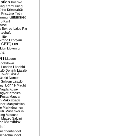
ption
Kosovo
ting
Kreml
Krieg
rise
Kriminalität
t
Krisztina Tóth
Kulturkrieg
erung
fo
Kyrill
tcse
s Bokros
Lajos Rig
tschaft
ittel
kräfte
Lehrplan
LGBTQ
LIBE
Libri
Libyen
Li
anz
on
Litauen
Lockdown
s
London
Lánchíd
zló Donáth
László
 Kövér
László
ászló Nemes
ó Sólyom
László
Löhne
nyi
Macht
Magda Kósa-
agyar Krónika
Posta
Magyar
n
Makkabiade
eber
Manipulation
te
Marktdogmen
ulz
Massaker in
ung
Mateusz
i
Matteo Salvini
en
Mazsihisz
heit
nschenhandel
henschmuggel