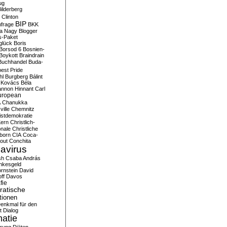
ug
ilderberg
l Clinton
BIP
frage
BKK
ka Nagy
Blogger
s-Paket
glück
Boris
Borsod 6
Bosnien-
Boykott
Braindrain
Buchhandel
Buda-
est Pride
hl
Burgberg
Bálint
 Kovács
Béla
nnon Hinnant
Carl
uropean
A
Chanukka
ville
Chemnitz
istdemokratie
Kern
Christlich-
onale
Christliche
born
CIA
Coca-
out
Conchita
avirus
sh
Csaba András
nkesgeld
rnstein
David
ff
Davos
fie
atische
tionen
enkmal für den
t
Dialog
atie