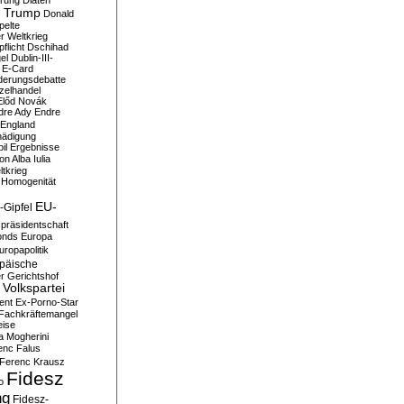
erung
Diäten
 Trump
Donald
pelte
er Weltkrieg
flicht
Dschihad
el
Dublin-III-
E-Card
derungsdebatte
zelhandel
Előd Novák
dre Ady
Endre
England
hädigung
il
Ergebnisse
n Alba Iulia
ltkrieg
 Homogenität
EU-
-Gipfel
präsidentschaft
onds
Europa
uropapolitik
päische
r Gerichtshof
Volkspartei
ent
Ex-Porno-Star
Fachkräftemangel
eise
a Mogherini
enc Falus
Ferenc Krausz
Fidesz
o
ng
Fidesz-