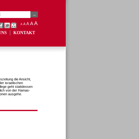
A
A
A
A
A
UNS
KONTAKT
szeitung die Ansicht,
er israelischen
llege geht stattdessen
hlich von der Hamas-
ionen ausgehe.