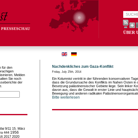
ÜBER 
Nachdenkliches zum Gaza-Konflikt
h für den
prachigen
Friday, July 25th, 2014
istrieren. Melden
alten Sie noch
Ein Kolumnist vertritt in der führenden konservativen Tage
sseberichte der
dass die Grundursache des Konflikts im Nahen Osten in d
e.
Besetzung palästinensischer Gebiete liege. Sein linker Ko
davon aus, dass die Gewalt in erster Linie und hauptsäc
Bewegung und anderen radikalen Palästinenserorganisat
Bitte weiterlesen
Mai
9/11
15. März
1956
ra
444
16
2017
2020