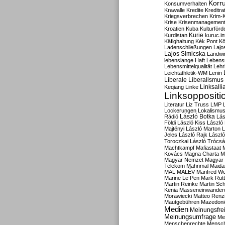
Korru
Konsumverhalten
Krawalle
Kredite
Kreditra
Kriegsverbrechen
Krim-K
Krise
Krisenmanagemen
Kroatien
Kuba
Kulturförd
Kurdistan
Kurie
kuruc.in
Käfighaltung
Kék Pont
Kö
Ladenschließungen
Lajo
Lajos Simicska
Landwir
lebenslange Haft
Lebensm
Lebensmittelqualität
Lehr
Leichtathletik-WM
Lenin
Liberale
Liberalismus
Linksalli
Keqiang
Linke
Linksoppositi
Literatur
Liz Truss
LMP
Lockerungen
Lokalismu
Rádió
László Botka
Lás
Földi
László Kiss
László
Majtényi
László Marton
L
Jeles
László Rajk
Lászl
Toroczkai
László Trócsá
Machtkampf
Mafiastaat
Kovács
Magna Charta
M
Magyar Nemzet
Magyar 
Telekom
Mahnmal
Maida
MAL
MALÉV
Manfred W
Marine Le Pen
Mark Rut
Martin Reinke
Martin Sch
Kenia
Masseneinwander
Morawiecki
Matteo Renz
Mautgebühren
Mazedoni
Medien
Meinungsfrei
Meinungsumfrage
Me
Menschenrechte
Mensc