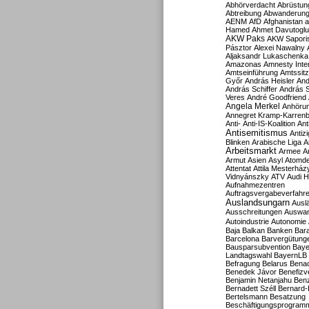
Abhörverdacht
Abrüstun
Abtreibung
Abwanderun
AENM
AfD
Afghanistan
a
Hamed
Ahmet Davutoglu
AKW Paks
AKW Sapori
Pásztor
Alexei Nawalny
Aljaksandr Lukaschenka
Amazonas
Amnesty Inter
Amtseinführung
Amtssitz
Győr
András Heisler
And
András Schiffer
András S
Veres
André Goodfriend
Angela Merkel
Anhöru
Annegret Kramp-Karren
Anti-
Anti-IS-Koalition
Ant
Antisemitismus
Antiz
Blinken
Arabische Liga
A
Arbeitsmarkt
Armee
A
Armut
Asien
Asyl
Atomde
Attentat
Attila Mesterház
Vidnyánszky
ATV
Audi H
Aufnahmezentren
Auftragsvergabeverfahr
Auslandsungarn
Ausl
Ausschreitungen
Auswa
Autoindustrie
Autonomie
Baja
Balkan
Banken
Bar
Barcelona
Barvergütung
Bausparsubvention
Baye
Landtagswahl
BayernLB
Befragung
Belarus
Benac
Benedek Jávor
Benefizv
Benjamin Netanjahu
Benz
Bernadett Széll
Bernard-
Bertelsmann
Besatzung
Beschäftigungsprogram