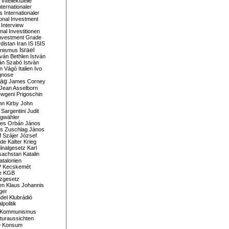
Intellektuelle
nternationaler
s
Internationaler
ional Investment
Interview
mal
Investitionen
nvestment Grade
rdistan
Iran
IS
ISIS
Israel
ionismus
tván Bethlen
István
ván Szabó
István
án Vágó
Italien
Ivo
gnose
tag
James Corney
Jean Asselborn
wgeni Prigoschin
hn Kirby
John
 Sargentini
Judit
gwähler
es Orbán
János
s Zuschlag
János
 Szájer
József
nde
Kalter Krieg
inalgesetz
Karl
sachstan
Katalin
atalonien
P
Kecskemét
e
KGB
tzgesetz
en
Klaus Johannis
ger
del
Klubrádió
politik
Kommunismus
turaussichten
e
Konsum