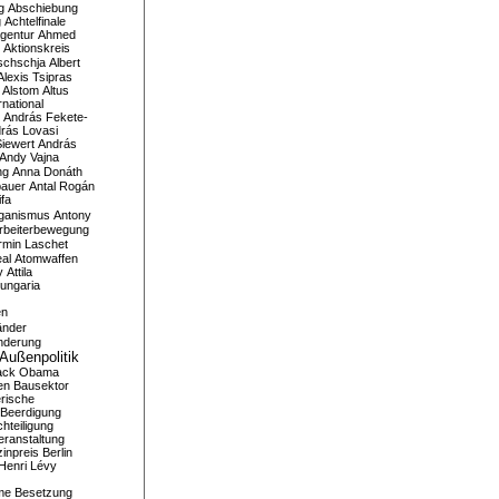
g
Abschiebung
g
Achtelfinale
gentur
Ahmed
Aktionskreis
schschja
Albert
Alexis Tsipras
Alstom
Altus
national
András Fekete-
rás Lovasi
iewert
András
Andy Vajna
ng
Anna Donáth
bauer
Antal Rogán
ifa
iganismus
Antony
rbeiterbewegung
rmin Laschet
al
Atomwaffen
y
Attila
ungaria
en
änder
nderung
Außenpolitik
ack Obama
en
Bausektor
rische
Beerdigung
hteiligung
eranstaltung
inpreis
Berlin
Henri Lévy
me
Besetzung