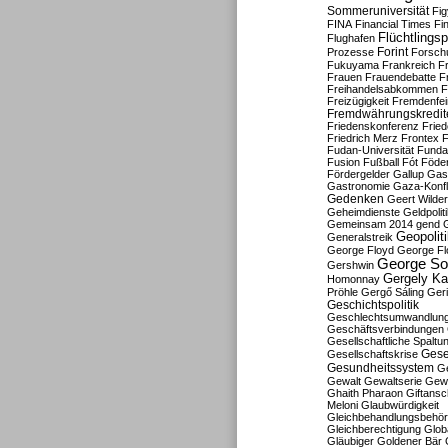
Sommeruniversität
Fig
FINA
Financial Times
Fi
Flüchtlingsp
Flughafen
Forint
Prozesse
Forsch
Fukuyama
Frankreich
F
Frauen
Frauendebatte
F
Freihandelsabkommen
F
Freizügigkeit
Fremdenfein
Fremdwährungskredit
Friedenskonferenz
Frie
Friedrich Merz
Frontex
F
Fudan-Universität
Funda
Fusion
Fußball
Fót
Föder
Fördergelder
Gallup
Gast
Gastronomie
Gaza-Konfl
Gedenken
Geert Wilde
Geheimdienste
Geldpolit
Gemeinsam 2014
gend
Geopolit
Generalstreik
George Floyd
George Fl
George So
Gershwin
Gergely K
Homonnay
Pröhle
Gergő Sáling
Geri
Geschichtspolitik
Geschlechtsumwandlun
Geschäftsverbindungen
Gesellschaftliche Spaltu
Gese
Gesellschaftskrise
Gesundheitssystem
Ge
Gewalt
Gewaltserie
Gew
Ghaith Pharaon
Giftansc
Meloni
Glaubwürdigkeit
Gleichbehandlungsbehö
Gleichberechtigung
Glob
Gläubiger
Goldener Bär