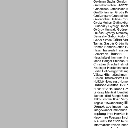
Goldman Sachs
Gordon 
Grenzz
Grenzkontrollen
Griechisch-katholische K
Großbritannien
Große Koa
Großungarn
Grundeink
Gwendoline Delbos-Corfi
Gyula Molnár
Gyöngyös
Budaházy
György Doná
György Hunvald
György
Lukács
György Matolcs
Demszky
Gábor Fodor
Gábor Vo
Gábor Simon
Tamás
Gáspár Orbán
Ha
Hamas
Handelsketten
H
Hass
Hassrede
Hassver
Haushalt
Schicksale
Haushaltseinkommen
Ha
Maas
Heiliger Stephan
H
Christian Strache
Helmut
Kissinger
Herdenimmunit
Berlin
Heti Világgazdasá
Válasz
Hilfsmaßnahmen
Clinton
Historikerstreit
Hi
Hollókő
Holocaust
Homo
Homosexualität
Horst 
Huxit
HÉV
Häusliche Ge
Lindsay
Identität
Identität
Ikonen
Ildikó Bangó Borb
Ildikó Lendvai
Ildikó Varg
Il
Illegale Einwanderung
Demokratie
Image
Ima
Imagewandel
Immobilien
Impfung
Imre Horváth
I
Nagy
Imre Pozsgay
In-v
Inflation
INA
Index
Info
Informationsfreiheit
Innen