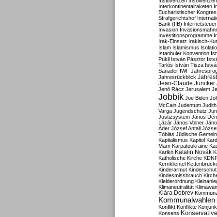
Inslovenzen
Insolvenzen
Interkontinentalraketen
I
Eucharistischer Kongres
Strafgerichtshof
Internat
Bank (IIB)
Internetsteuer
Invasion
Invasionsmahn
Investitionsprogramme
I
Irak-Einsatz
Irakisch-Ku
Islam
Islamismus
Isolat
Istanbuler Konvention
Is
Pukli
István Pásztor
Ist
Tarlós
István Tisza
Istv
Sanader
IWF
Jahrespro
Jahres
Jahresrückblick
Jean-Claude Juncker
Jenő Rácz
Jerusalem
Je
Jobbik
Joe Biden
Jo
McCain
Judentum
Judith
Varga
Jugendschutz
Jun
Justizsystem
János Dén
Lázár
János Volner
Jáno
Áder
József Antall
József
Tóbiás
Jüdische Gemei
Kapitalismus
Kapitol
Kard
Marx
Karpatoukraine
Ka
Katalin Novák
Karikó
K
Katholische Kirche
KDN
Kernklientel
Kettenbrück
Kinderarmut
Kinderschu
Kindesmissbrauch
Kirch
Kleiderordnung
Kleinanle
Klimaneutralität
Klimawan
Klára Dobrev
Kommunal
Kommunalwahlen
Konflikt
Konflikte
Konjunk
Konservativ
Konsens