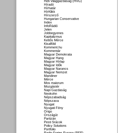
Heti Világgazdaság (HVG)
Híradó
Hírhatár
HírKlikk
Hírszerző
Hungarian Conservative
Index
InfoRádió
Jelen
Jobbegyenes
Kapitalizmus
Kettős Mérce
Kisalföld
Komment.hu
Kommentár
Magyar Demokrata
Magyar Hang
Magyar Hírlap
Magyar Idők
Magyar Narancs
Magyar Nemzet
Mandiner
Mérce
Mos maiorum
Mozgástér
Napi Gazdaság
Neokohn
Népszabadság
Népszava
Nyugat
Nyugati Fény
Origo
Országút
Partizán
Pesti Srácok
Policy Solutions
Portfolio
Radio Freies Europa (RFE)