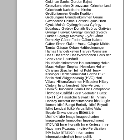
Goldman Sachs
Gordon Bajnai
Grenzzaun
Grenzkontrollen
Griechenland
Griechisch-katholische Kirche
Großbritannien
Große Koalition
Großungarn
Grundeinkommen
Grüne
Gwendoline Delbos-Corfield
Gyula Horn
Gyula Molnár
Gyöngyöspata
György
Budaházy
György Donáth
György Gattyán
György Hunvald
György Konrád
György
Lukács
György Matolcsy
Győr
Gábor
Demszky
Gábor Fodor
Gábor Kaleta
Gábor Vona
Gábor Simon
Gáspár Miklós
Tamás
Gáspár Orbán
Haftbedingungen
Hamas
Handelsketten
Harvey Weinstein
Hass
Hassrede
Hassverbrechen
Haus der
Haushalt
Schicksale
Haushaltseinkommen
Hausordnung
Heiko
Maas
Heiliger Stephan
Heineken
Heinz-
Christian Strache
Helmut Kohl
Henry
Kissinger
Herdenimmunität
Hertha BSC
Berlin
Heti Világgazdaság (HVG)
Heti
Válasz
Hilfsmaßnahmen
Hilfspaket
Hillary
Clinton
Historikerstreit
Hitler-Vergleich
Hollókő
Holocaust
Homo-Ehe
Homophobie
Homosexualität
Horst Seehofer
Hunxit
Huxit
HÉV
Häusliche Gewalt
Hír TV
Iain
Lindsay
Identität
Identitätspolitik
Ideologie
Ikonen
Ildikó Bangó Borbély
Ildikó Enyedi
Ildikó Lendvai
Ildikó Varga
Ildikó Vida
Illiberale
Illegale Einwanderung
Demokratie
Image
Imageschaden
Imagewandel
Immobilien
Impeachment
Impfung
Imre Horváth
Imre Kertész
Imre
Nagy
Imre Pozsgay
In-vitro-Fertilisation
Inflation
INA
Index
Informanten
Informationsfreiheit
Innenpolitik