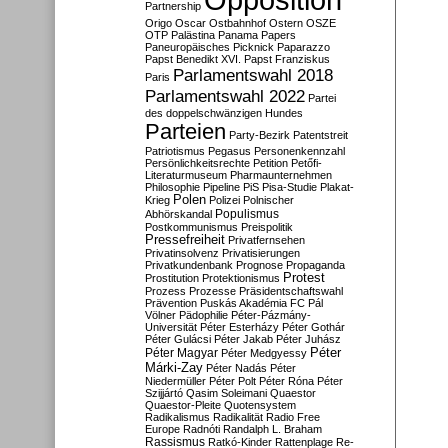
Partnership
Origo
Oscar
Ostbahnhof
Ostern
OSZE
OTP
Palästina
Panama Papers
Paneuropäisches Picknick
Paparazzo
Papst Benedikt XVI.
Papst Franziskus
Parlamentswahl 2018
Paris
Parlamentswahl 2022
Partei
des doppelschwänzigen Hundes
Parteien
Party-Bezirk
Patentstreit
Patriotismus
Pegasus
Personenkennzahl
Persönlichkeitsrechte
Petition
Petőfi-
Literaturmuseum
Pharmaunternehmen
Philosophie
Pipeline
PiS
Pisa-Studie
Plakat-
Polen
Krieg
Polizei
Polnischer
Populismus
Abhörskandal
Postkommunismus
Preispolitik
Pressefreiheit
Privatfernsehen
Privatinsolvenz
Privatisierungen
Privatkundenbank
Prognose
Propaganda
Protest
Prostitution
Protektionismus
Prozess
Prozesse
Präsidentschaftswahl
Prävention
Puskás Akadémia FC
Pál
Völner
Pädophilie
Péter-Pázmány-
Universität
Péter Esterházy
Péter Gothár
Péter Gulácsi
Péter Jakab
Péter Juhász
Péter
Péter Magyar
Péter Medgyessy
Márki-Zay
Péter Nadás
Péter
Niedermüller
Péter Polt
Péter Róna
Péter
Szijjártó
Qasim Soleimani
Quaestor
Quaestor-Pleite
Quotensystem
Radikalismus
Radikalität
Radio Free
Europe
Radnóti
Randalph L. Braham
Rassismus
Ratkó-Kinder
Rattenplage
Re-