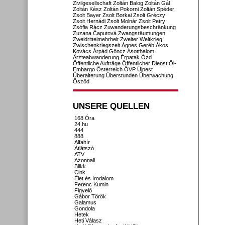
Zivilgesellschaft
Zoltán Balog
Zoltán Gál
Zoltán Kész
Zoltán Pokorni
Zoltán Spéder
Zsolt Bayer
Zsolt Borkai
Zsolt Gréczy
Zsolt Hernádi
Zsolt Molnár
Zsolt Petry
Zsófia Rácz
Zuwanderungsbeschränkung
Zuzana Čaputová
Zwangsräumungen
Zweidrittelmehrheit
Zweiter Weltkrieg
Zwischenkriegszeit
Ágnes Geréb
Ákos
Kovács
Árpád Göncz
Ásotthalom
Ärzteabwanderung
Érpatak
Ózd
Öffentliche Aufträge
Öffentlicher Dienst
Öl-
Embargo
Österreich
ÖVP
Újpest
Überalterung
Überstunden
Überwachung
Őszöd
UNSERE QUELLEN
168 Óra
24.hu
444
888
Alfahír
Átlátszó
ATV
Azonnali
Blikk
Cink
Élet és Irodalom
Ferenc Kumin
Figyelő
Gábor Török
Galamus
Gondola
Hetek
Heti Válasz