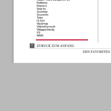
Reflektor
Reposzt
Stop.hu
Szombat
Szuverén
Telex
Új Szó
Vasárnap
Véleményvezér
Világgazdaság
VS
WMN
^
ZURÜ
CK 
ZUM 
ANFANG
DEN 
FAVORITEN 