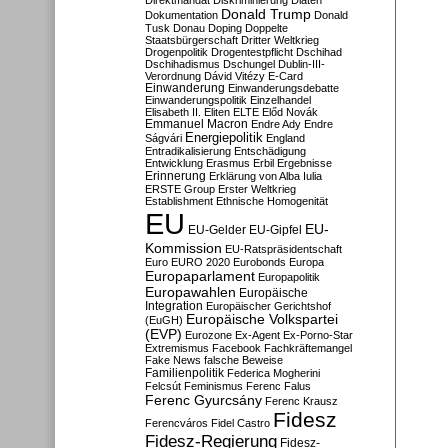
Direktmandat
Diskriminierung
Diäten
Donald Trump
Dokumentation
Donald
Tusk
Donau
Doping
Doppelte
Staatsbürgerschaft
Dritter Weltkrieg
Drogenpolitik
Drogentestpflicht
Dschihad
Dschihadismus
Dschungel
Dublin-III-
Verordnung
Dávid Vitézy
E-Card
Einwanderung
Einwanderungsdebatte
Einwanderungspolitik
Einzelhandel
Elisabeth II.
Eliten
ELTE
Előd Novák
Emmanuel Macron
Endre Ady
Endre
Energiepolitik
Ságvári
England
Entradikalisierung
Entschädigung
Entwicklung
Erasmus
Erbil
Ergebnisse
Erinnerung
Erklärung von Alba Iulia
ERSTE Group
Erster Weltkrieg
Establishment
Ethnische Homogenität
EU
EU-
EU-Gelder
EU-Gipfel
Kommission
EU-Ratspräsidentschaft
Euro
EURO 2020
Eurobonds
Europa
Europaparlament
Europapolitik
Europawahlen
Europäische
Integration
Europäischer Gerichtshof
Europäische Volkspartei
(EuGH)
(EVP)
Eurozone
Ex-Agent
Ex-Porno-Star
Extremismus
Facebook
Fachkräftemangel
Fake News
falsche Beweise
Familienpolitik
Federica Mogherini
Felcsút
Feminismus
Ferenc Falus
Ferenc Gyurcsány
Ferenc Krausz
Fidesz
Ferencváros
Fidel Castro
Fidesz-Regierung
Fidesz-