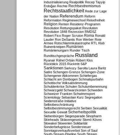
Industrialisierung
Realpolitik
Recep Tayyip
Rechtsextremismus
Erdoğan
Rechte
Rechtsstaatlichkeit
Rede zur Lage
Referendum
der Nation
Reform
Reformation
Regimewechsel
Reisefreiheit
Religion
Renten
Residenz-Programm
Resolution
Rettungspaket
Revolution
Revolution 1848
Rezession
RMDSZ
Roma
Robert Fico
Roger Scruton
Ronald
Lauder
Ron DeSantis
Ron Werber
Rote
Armee
Rotschlammkatastrophe
RTL Klub
Ruinenkneipen
Rumänien
Rumänienungarn
Runder Tisch
Russland
Rundtischgespräche
Ryanair
Ráhel Orbán
Róbert Kiss
Rückblick 2015
Rücktritt
S&P
Sanktionen
Sarkozy
Sarolta Laura Baritz
Satire
Schengen-Grenze
Schengen-Zone
Schengener Abkommen
Schiefergas
Schlacht am Donbogen
Schmalspurbahn
Schottische Volksabstimmung
Schuldenkrise
Schulen
Schulumbenennung
Schwarzgeld
Schwarzkonten
Schweden
Schweizer Franken
Schwimmsport
Scientology
Sebastian Kurz
Segregation
Seidenstraße-Initiative
Selbstbeschränkung
Selbstbestimmungsrecht
Serbien
Sexualität
Sicherheitspolitik
Sexuelle Gewalt
Siebenbürgen
Siegesparade
Sinopharm
Skinheads
Sklavengesetz
Slomó Köves
Slowakei
Slowenien
Solidarität
Sonderbefugnisse
Sondersteuer
Sonntagsverkaufsverbot
Son of Saul
South-Stream-Pipeline
South Stream