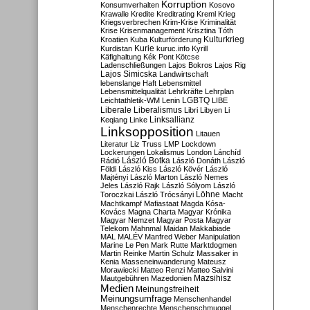
Korruption
Konsumverhalten
Kosovo
Krawalle
Kredite
Kreditrating
Kreml
Krieg
Kriegsverbrechen
Krim-Krise
Kriminalität
Krise
Krisenmanagement
Krisztina Tóth
Kulturkrieg
Kroatien
Kuba
Kulturförderung
Kurdistan
Kurie
kuruc.info
Kyrill
Käfighaltung
Kék Pont
Kötcse
Ladenschließungen
Lajos Bokros
Lajos Rig
Lajos Simicska
Landwirtschaft
lebenslange Haft
Lebensmittel
Lebensmittelqualität
Lehrkräfte
Lehrplan
LGBTQ
Leichtathletik-WM
Lenin
LIBE
Liberale
Liberalismus
Libri
Libyen
Li
Linksallianz
Keqiang
Linke
Linksopposition
Litauen
Literatur
Liz Truss
LMP
Lockdown
Lockerungen
Lokalismus
London
Lánchíd
Rádió
László Botka
László Donáth
László
Földi
László Kiss
László Kövér
László
Majtényi
László Marton
László Nemes
Jeles
László Rajk
László Sólyom
László
Löhne
Toroczkai
László Trócsányi
Macht
Machtkampf
Mafiastaat
Magda Kósa-
Kovács
Magna Charta
Magyar Krónika
Magyar Nemzet
Magyar Posta
Magyar
Telekom
Mahnmal
Maidan
Makkabiade
MAL
MALÉV
Manfred Weber
Manipulation
Marine Le Pen
Mark Rutte
Marktdogmen
Martin Reinke
Martin Schulz
Massaker in
Kenia
Masseneinwanderung
Mateusz
Morawiecki
Matteo Renzi
Matteo Salvini
Mautgebühren
Mazedonien
Mazsihisz
Medien
Meinungsfreiheit
Meinungsumfrage
Menschenhandel
Menschenrechte
Menschenschmuggel