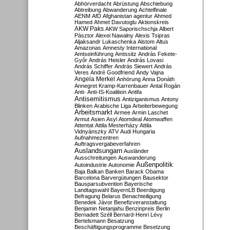
Abhörverdacht
Abrüstung
Abschiebung
Abtreibung
Abwanderung
Achtelfinale
AENM
AfD
Afghanistan
agentur
Ahmed
Hamed
Ahmet Davutoglu
Aktionskreis
AKW Paks
AKW Saporischschja
Albert
Pásztor
Alexei Nawalny
Alexis Tsipras
Aljaksandr Lukaschenka
Alstom
Altus
Amazonas
Amnesty International
Amtseinführung
Amtssitz
András Fekete-
Győr
András Heisler
András Lovasi
András Schiffer
András Siewert
András
Veres
André Goodfriend
Andy Vajna
Angela Merkel
Anhörung
Anna Donáth
Annegret Kramp-Karrenbauer
Antal Rogán
Anti-
Anti-IS-Koalition
Antifa
Antisemitismus
Antiziganismus
Antony
Blinken
Arabische Liga
Arbeiterbewegung
Arbeitsmarkt
Armee
Armin Laschet
Armut
Asien
Asyl
Atomdeal
Atomwaffen
Attentat
Attila Mesterházy
Attila
Vidnyánszky
ATV
Audi Hungaria
Aufnahmezentren
Auftragsvergabeverfahren
Auslandsungarn
Ausländer
Ausschreitungen
Auswanderung
Außenpolitik
Autoindustrie
Autonomie
Baja
Balkan
Banken
Barack Obama
Barcelona
Barvergütungen
Bausektor
Bausparsubvention
Bayerische
Landtagswahl
BayernLB
Beerdigung
Befragung
Belarus
Benachteiligung
Benedek Jávor
Benefizveranstaltung
Benjamin Netanjahu
Benzinpreis
Berlin
Bernadett Széll
Bernard-Henri Lévy
Bertelsmann
Besatzung
Beschäftigungsprogramme
Besetzung