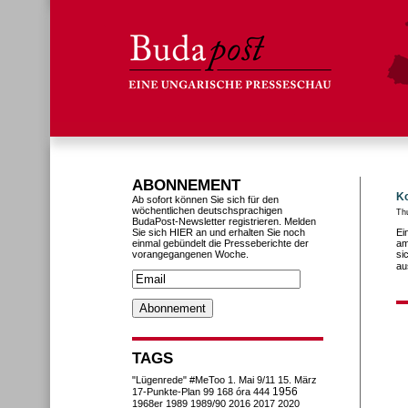
ABONNEMENT
Ko
Ab sofort können Sie sich für den
wöchentlichen deutschsprachigen
Th
BudaPost-Newsletter registrieren. Melden
Sie sich HIER an und erhalten Sie noch
Ei
einmal gebündelt die Presseberichte der
am
vorangegangenen Woche.
si
au
TAGS
"Lügenrede"
#MeToo
1. Mai
9/11
15. März
1956
17-Punkte-Plan
99
168 óra
444
1968er
1989
1989/90
2016
2017
2020