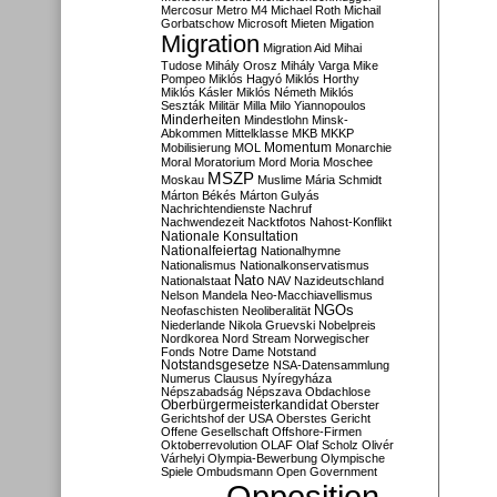
Mercosur
Metro M4
Michael Roth
Michail
Gorbatschow
Microsoft
Mieten
Migation
Migration
Migration Aid
Mihai
Tudose
Mihály Orosz
Mihály Varga
Mike
Pompeo
Miklós Hagyó
Miklós Horthy
Miklós Kásler
Miklós Németh
Miklós
Seszták
Militär
Milla
Milo Yiannopoulos
Minderheiten
Mindestlohn
Minsk-
Abkommen
Mittelklasse
MKB
MKKP
Momentum
Mobilisierung
MOL
Monarchie
Moral
Moratorium
Mord
Moria
Moschee
MSZP
Moskau
Muslime
Mária Schmidt
Márton Békés
Márton Gulyás
Nachrichtendienste
Nachruf
Nachwendezeit
Nacktfotos
Nahost-Konflikt
Nationale Konsultation
Nationalfeiertag
Nationalhymne
Nationalismus
Nationalkonservatismus
Nato
Nationalstaat
NAV
Nazideutschland
Nelson Mandela
Neo-Macchiavellismus
NGOs
Neofaschisten
Neoliberalität
Niederlande
Nikola Gruevski
Nobelpreis
Nordkorea
Nord Stream
Norwegischer
Fonds
Notre Dame
Notstand
Notstandsgesetze
NSA-Datensammlung
Numerus Clausus
Nyíregyháza
Népszabadság
Népszava
Obdachlose
Oberbürgermeisterkandidat
Oberster
Gerichtshof der USA
Oberstes Gericht
Offene Gesellschaft
Offshore-Firmen
Oktoberrevolution
OLAF
Olaf Scholz
Olivér
Várhelyi
Olympia-Bewerbung
Olympische
Spiele
Ombudsmann
Open Government
Opposition