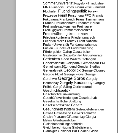
Sommeruniversität
Figyelő
Filmindustrie
FINA
Financial Times
Finanzkrise
Finnland
Flüchtlingspolitik
Flughafen
Forex-
Forint
Prozesse
Forschung
FPÖ
Francis
Fukuyama
Frankreich
Frans Timmermans
Frauen
Frauendebatte
Freedom House
Freihandelsabkommen
Freimaurer
Freizügigkeit
Fremdenfeindlichkeit
Fremdwährungskredite
fried
Friedenskonferenz
Friedensmarsch
Friedrich Merz
Frontex
Front National
Fudan-Universität
Fundamentalismus
Fusion
Fußball
Fót
Föderalisierung
Fördergelder
Gallup
Gastarbeiter
Gastronomie
Gaza-Konflikt
Geburtenrate
Gedenken
Geert Wilders
Gefängnis
Geheimdienste
Geldpolitik
Gemeinsam-PM
Gemeinsam 2014
gend
Gender Studies
Geopolitik
Generalstreik
George Clooney
George Floyd
George Floys
George
George Soros
Gershwin
Gergely
Gergely Karácsony
Homonnay
Gergely
Pröhle
Gergő Sáling
Gerichtsurteil
Geschichtspolitik
Geschlechtsumwandlung
Geschäftsverbindungen
Gesellschaft
Gesellschaftliche Spaltung
Gesetz
Gesellschaftskrise
Gesundheitssystem
Getreidelieferungen
Gewalt
Gewaltserie
Gewerkschaften
Ghaith Pharaon
Giftanschlag
Giorgia
Meloni
Glaubwürdigkeit
Gleichbehandlungsbehörde
Gleichberechtigung
Globalisierung
Gläubiger
Goldener Bär
Golden Globe