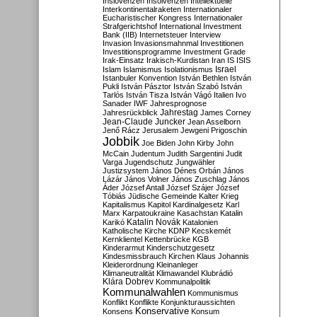
Inslovenzen
Insolvenzen
Intellektuelle
Interkontinentalraketen
Internationaler
Eucharistischer Kongress
Internationaler
Strafgerichtshof
International Investment
Bank (IIB)
Internetsteuer
Interview
Invasion
Invasionsmahnmal
Investitionen
Investitionsprogramme
Investment Grade
Irak-Einsatz
Irakisch-Kurdistan
Iran
IS
ISIS
Israel
Islam
Islamismus
Isolationismus
Istanbuler Konvention
István Bethlen
István
Pukli
István Pásztor
István Szabó
István
Tarlós
István Tisza
István Vágó
Italien
Ivo
Sanader
IWF
Jahresprognose
Jahrestag
Jahresrückblick
James Corney
Jean-Claude Juncker
Jean Asselborn
Jenő Rácz
Jerusalem
Jewgeni Prigoschin
Jobbik
Joe Biden
John Kirby
John
McCain
Judentum
Judith Sargentini
Judit
Varga
Jugendschutz
Jungwähler
Justizsystem
János Dénes Orbán
János
Lázár
János Volner
János Zuschlag
János
Áder
József Antall
József Szájer
József
Tóbiás
Jüdische Gemeinde
Kalter Krieg
Kapitalismus
Kapitol
Kardinalgesetz
Karl
Marx
Karpatoukraine
Kasachstan
Katalin
Katalin Novák
Karikó
Katalonien
Katholische Kirche
KDNP
Kecskemét
Kernklientel
Kettenbrücke
KGB
Kinderarmut
Kinderschutzgesetz
Kindesmissbrauch
Kirchen
Klaus Johannis
Kleiderordnung
Kleinanleger
Klimaneutralität
Klimawandel
Klubrádió
Klára Dobrev
Kommunalpolitik
Kommunalwahlen
Kommunismus
Konflikt
Konflikte
Konjunkturaussichten
Konservative
Konsens
Konsum