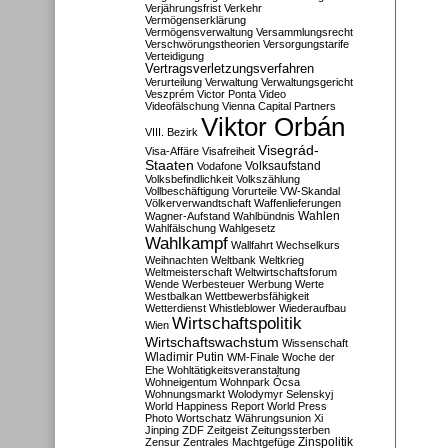
Verjährungsfrist
Verkehr
Vermögenserklärung
Vermögensverwaltung
Versammlungsrecht
Verschwörungstheorien
Versorgungstarife
Verteidigung
Vertragsverletzungsverfahren
Verurteilung
Verwaltung
Verwaltungsgericht
Veszprém
Victor Ponta
Video
Videofälschung
Vienna Capital Partners
Viktor Orbán
VIII. Bezirk
Visegrád-
Visa-Affäre
Visafreiheit
Staaten
Vodafone
Volksaufstand
Volksbefindlichkeit
Volkszählung
Vollbeschäftigung
Vorurteile
VW-Skandal
Völkerverwandtschaft
Waffenlieferungen
Wahlen
Wagner-Aufstand
Wahlbündnis
Wahlfälschung
Wahlgesetz
Wahlkampf
Wallfahrt
Wechselkurs
Weihnachten
Weltbank
Weltkrieg
Weltmeisterschaft
Weltwirtschaftsforum
Wende
Werbesteuer
Werbung
Werte
Westbalkan
Wettbewerbsfähigkeit
Wetterdienst
Whistleblower
Wiederaufbau
Wirtschaftspolitik
Wien
Wirtschaftswachstum
Wissenschaft
Wladimir Putin
WM-Finale
Woche der
Ehe
Wohltätigkeitsveranstaltung
Wohneigentum
Wohnpark Ócsa
Wohnungsmarkt
Wolodymyr Selenskyj
World Happiness Report
World Press
Photo
Wortschatz
Währungsunion
Xi
Jinping
ZDF
Zeitgeist
Zeitungssterben
Zensur
Zentrales Machtgefüge
Zinspolitik