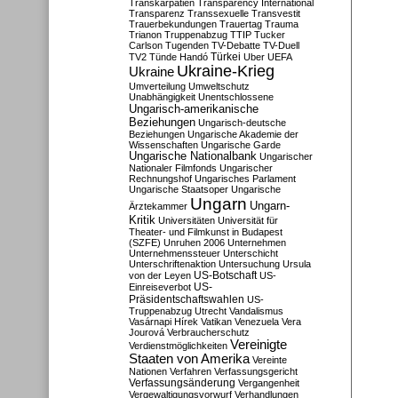
Transkarpatien
Transparency International
Transparenz
Transsexuelle
Transvestit
Trauerbekundungen
Trauertag
Trauma
Trianon
Truppenabzug
TTIP
Tucker
Carlson
Tugenden
TV-Debatte
TV-Duell
Türkei
TV2
Tünde Handó
Uber
UEFA
Ukraine-Krieg
Ukraine
Umverteilung
Umweltschutz
Unabhängigkeit
Unentschlossene
Ungarisch-amerikanische
Beziehungen
Ungarisch-deutsche
Beziehungen
Ungarische Akademie der
Wissenschaften
Ungarische Garde
Ungarische Nationalbank
Ungarischer
Nationaler Filmfonds
Ungarischer
Rechnungshof
Ungarisches Parlament
Ungarische Staatsoper
Ungarische
Ungarn
Ungarn-
Ärztekammer
Kritik
Universitäten
Universität für
Theater- und Filmkunst in Budapest
(SZFE)
Unruhen 2006
Unternehmen
Unternehmenssteuer
Unterschicht
Unterschriftenaktion
Untersuchung
Ursula
US-Botschaft
von der Leyen
US-
US-
Einreiseverbot
Präsidentschaftswahlen
US-
Truppenabzug
Utrecht
Vandalismus
Vasárnapi Hírek
Vatikan
Venezuela
Vera
Jourová
Verbraucherschutz
Vereinigte
Verdienstmöglichkeiten
Staaten von Amerika
Vereinte
Nationen
Verfahren
Verfassungsgericht
Verfassungsänderung
Vergangenheit
Vergewaltigungsvorwurf
Verhandlungen