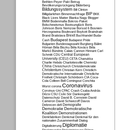
Bethlen-Peyer-Pakt
Betrug
Bevölkerungsrückgang
Bilderberg
Bildungssystem
Bill Clinton
BIP
Billigdarlehen
Binnennachfrage
BKK
Black Lives Matter
Blanka Nagy
Blogger
BMW
Bodenmafia
Bokros-Paket
Bolschewismus
Bootsunglück
Boris
Johnson
Boris Nemzow
Borsod 6
Bosnien-
Herzegowina
Boulevard
Boykott
Braindrain
Brexit
Brand
Bratislava
Buchhandel
Buda-
Budapest
Cash
Budapest Pride
Bulgarien
Bundestagswahl
Burgberg
Bálint
Hóman
Béla Biszku
Béla Kovács
Béla
Markó
Bündnis
Calais
Cannon Hinnant
Carl
Central European
Schmitt
CDU
University (CEU)
CETA
Chanukka
Charlie Hebdo
Charlottesville
Chemnitz
China
Christchurch
Christdemokratie
Christentum
Christian Kern
Christlich-
Demokratische Internationale
Christliche
Freiheit
Christoph Schönborn
CIA
Coca-
Cola
Colleen Bell
Comingout
Conchita
Coronavirus
Wurst
corona
Corvinus-Uni
CPAC
Crash
Csaba András
Dézsi
CSU
Csíki Sör
Dankesgeld
Datenschutz
David B. Cornstein
David
Cameron
David Schwezoff
Davos
Demografie
Debrecen
defi
Demokratie
Demokratische
Koalition
Demonstrationen
Denkfabriken
Denkmal
Denkmal für den
nationalen Zusammenhalt
Dialog
Diplomatie
Digitalisierung