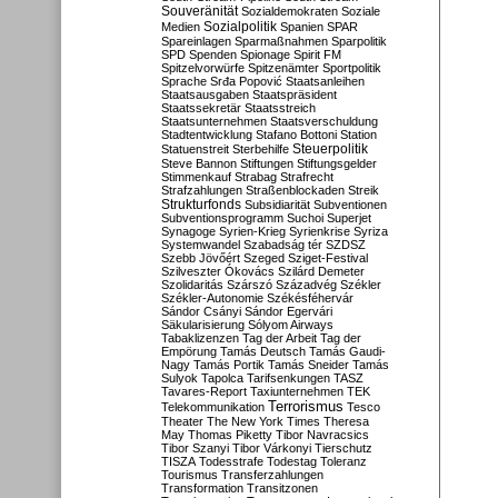
Souveränität
Sozialdemokraten
Soziale
Sozialpolitik
Medien
Spanien
SPAR
Spareinlagen
Sparmaßnahmen
Sparpolitik
SPD
Spenden
Spionage
Spirit FM
Spitzelvorwürfe
Spitzenämter
Sportpolitik
Sprache
Srđa Popović
Staatsanleihen
Staatsausgaben
Staatspräsident
Staatssekretär
Staatsstreich
Staatsunternehmen
Staatsverschuldung
Stadtentwicklung
Stafano Bottoni
Station
Steuerpolitik
Statuenstreit
Sterbehilfe
Steve Bannon
Stiftungen
Stiftungsgelder
Stimmenkauf
Strabag
Strafrecht
Strafzahlungen
Straßenblockaden
Streik
Strukturfonds
Subsidiarität
Subventionen
Subventionsprogramm
Suchoi Superjet
Synagoge
Syrien-Krieg
Syrienkrise
Syriza
Systemwandel
Szabadság tér
SZDSZ
Szebb Jövőért
Szeged
Sziget-Festival
Szilveszter Ókovács
Szilárd Demeter
Szolidaritás
Szárszó
Századvég
Székler
Székler-Autonomie
Székésféhervár
Sándor Csányi
Sándor Egervári
Säkularisierung
Sólyom Airways
Tabaklizenzen
Tag der Arbeit
Tag der
Empörung
Tamás Deutsch
Tamás Gaudi-
Nagy
Tamás Portik
Tamás Sneider
Tamás
Sulyok
Tapolca
Tarifsenkungen
TASZ
Tavares-Report
Taxiunternehmen
TEK
Terrorismus
Telekommunikation
Tesco
Theater
The New York Times
Theresa
May
Thomas Piketty
Tibor Navracsics
Tibor Szanyi
Tibor Várkonyi
Tierschutz
TISZA
Todesstrafe
Todestag
Toleranz
Tourismus
Transferzahlungen
Transformation
Transitzonen