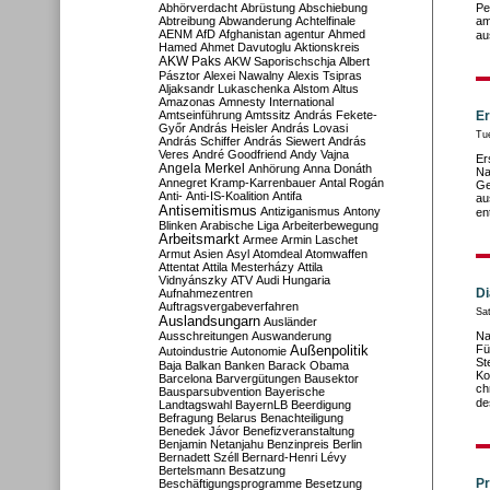
Abhörverdacht
Abrüstung
Abschiebung
Pe
Abtreibung
Abwanderung
Achtelfinale
am
AENM
AfD
Afghanistan
agentur
Ahmed
au
Hamed
Ahmet Davutoglu
Aktionskreis
AKW Paks
AKW Saporischschja
Albert
Pásztor
Alexei Nawalny
Alexis Tsipras
Aljaksandr Lukaschenka
Alstom
Altus
Amazonas
Amnesty International
Amtseinführung
Amtssitz
András Fekete-
Er
Győr
András Heisler
András Lovasi
Tu
András Schiffer
András Siewert
András
Veres
André Goodfriend
Andy Vajna
Er
Angela Merkel
Anhörung
Anna Donáth
Na
Annegret Kramp-Karrenbauer
Antal Rogán
Ge
Anti-
Anti-IS-Koalition
Antifa
au
Antisemitismus
Antiziganismus
Antony
en
Blinken
Arabische Liga
Arbeiterbewegung
Arbeitsmarkt
Armee
Armin Laschet
Armut
Asien
Asyl
Atomdeal
Atomwaffen
Attentat
Attila Mesterházy
Attila
Vidnyánszky
ATV
Audi Hungaria
D
Aufnahmezentren
Auftragsvergabeverfahren
Sat
Auslandsungarn
Ausländer
Ausschreitungen
Auswanderung
Na
Außenpolitik
Fü
Autoindustrie
Autonomie
St
Baja
Balkan
Banken
Barack Obama
Ko
Barcelona
Barvergütungen
Bausektor
ch
Bausparsubvention
Bayerische
de
Landtagswahl
BayernLB
Beerdigung
Befragung
Belarus
Benachteiligung
Benedek Jávor
Benefizveranstaltung
Benjamin Netanjahu
Benzinpreis
Berlin
Bernadett Széll
Bernard-Henri Lévy
Bertelsmann
Besatzung
Pr
Beschäftigungsprogramme
Besetzung