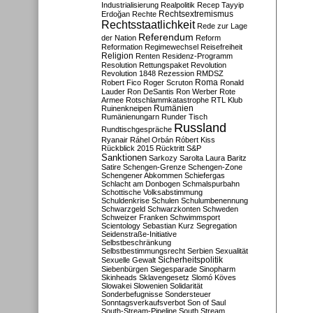
Industrialisierung
Realpolitik
Recep Tayyip
Rechtsextremismus
Erdoğan
Rechte
Rechtsstaatlichkeit
Rede zur Lage
Referendum
der Nation
Reform
Reformation
Regimewechsel
Reisefreiheit
Religion
Renten
Residenz-Programm
Resolution
Rettungspaket
Revolution
Revolution 1848
Rezession
RMDSZ
Roma
Robert Fico
Roger Scruton
Ronald
Lauder
Ron DeSantis
Ron Werber
Rote
Armee
Rotschlammkatastrophe
RTL Klub
Ruinenkneipen
Rumänien
Rumänienungarn
Runder Tisch
Russland
Rundtischgespräche
Ryanair
Ráhel Orbán
Róbert Kiss
Rückblick 2015
Rücktritt
S&P
Sanktionen
Sarkozy
Sarolta Laura Baritz
Satire
Schengen-Grenze
Schengen-Zone
Schengener Abkommen
Schiefergas
Schlacht am Donbogen
Schmalspurbahn
Schottische Volksabstimmung
Schuldenkrise
Schulen
Schulumbenennung
Schwarzgeld
Schwarzkonten
Schweden
Schweizer Franken
Schwimmsport
Scientology
Sebastian Kurz
Segregation
Seidenstraße-Initiative
Selbstbeschränkung
Selbstbestimmungsrecht
Serbien
Sexualität
Sicherheitspolitik
Sexuelle Gewalt
Siebenbürgen
Siegesparade
Sinopharm
Skinheads
Sklavengesetz
Slomó Köves
Slowakei
Slowenien
Solidarität
Sonderbefugnisse
Sondersteuer
Sonntagsverkaufsverbot
Son of Saul
South-Stream-Pipeline
South Stream