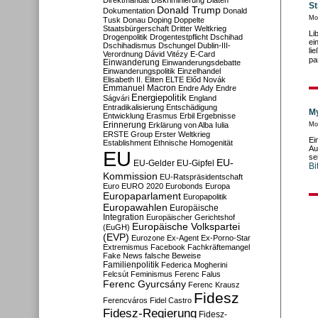
Direktmandat
Diskriminierung
Diäten
St
Donald Trump
Dokumentation
Donald
Mo
Tusk
Donau
Doping
Doppelte
Staatsbürgerschaft
Dritter Weltkrieg
Li
Drogenpolitik
Drogentestpflicht
Dschihad
ei
Dschihadismus
Dschungel
Dublin-III-
li
Verordnung
Dávid Vitézy
E-Card
pa
Einwanderung
Einwanderungsdebatte
Einwanderungspolitik
Einzelhandel
Elisabeth II.
Eliten
ELTE
Előd Novák
Emmanuel Macron
Endre Ady
Endre
Energiepolitik
Ságvári
England
Entradikalisierung
Entschädigung
My
Entwicklung
Erasmus
Erbil
Ergebnisse
Erinnerung
Erklärung von Alba Iulia
Mo
ERSTE Group
Erster Weltkrieg
Ei
Establishment
Ethnische Homogenität
Au
EU
se
EU-
EU-Gelder
EU-Gipfel
Bi
Kommission
EU-Ratspräsidentschaft
Euro
EURO 2020
Eurobonds
Europa
Europaparlament
Europapolitik
Europawahlen
Europäische
Integration
Europäischer Gerichtshof
Europäische Volkspartei
(EuGH)
(EVP)
Eurozone
Ex-Agent
Ex-Porno-Star
Extremismus
Facebook
Fachkräftemangel
Fake News
falsche Beweise
Familienpolitik
Federica Mogherini
Felcsút
Feminismus
Ferenc Falus
Ferenc Gyurcsány
Ferenc Krausz
Fidesz
Ferencváros
Fidel Castro
Fidesz-Regierung
Fidesz-