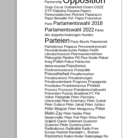
Partnership
Origo
Oscar
Ostbahnhof
Ostern
OSZE
OTP
Palästina
Panama Papers
Paneuropäisches Picknick
Paparazzo
Papst Benedikt XVI.
Papst Franziskus
Parlamentswahl 2018
Paris
Parlamentswahl 2022
Partei
des doppelschwänzigen Hundes
Parteien
Party-Bezirk
Patentstreit
Patriotismus
Pegasus
Personenkennzahl
Persönlichkeitsrechte
Petition
Petőfi-
Literaturmuseum
Pharmaunternehmen
Philosophie
Pipeline
PiS
Pisa-Studie
Plakat-
Polen
Krieg
Polizei
Polnischer
Populismus
Abhörskandal
Postkommunismus
Preispolitik
Pressefreiheit
Privatfernsehen
Privatinsolvenz
Privatisierungen
Privatkundenbank
Prognose
Propaganda
Protest
Prostitution
Protektionismus
Prozess
Prozesse
Präsidentschaftswahl
Prävention
Puskás Akadémia FC
Pál
Völner
Pädophilie
Péter-Pázmány-
Universität
Péter Esterházy
Péter Gothár
Péter Gulácsi
Péter Jakab
Péter Juhász
Péter
Péter Magyar
Péter Medgyessy
Márki-Zay
Péter Nadás
Péter
Niedermüller
Péter Polt
Péter Róna
Péter
Szijjártó
Qasim Soleimani
Quaestor
Quaestor-Pleite
Quotensystem
Radikalismus
Radikalität
Radio Free
Europe
Radnóti
Randalph L. Braham
Rassismus
Ratkó-Kinder
Rattenplage
Re-