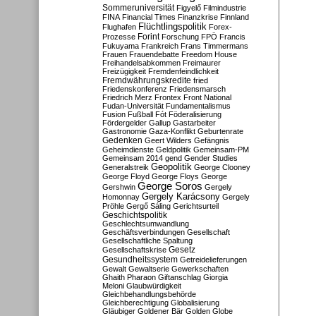
Sommeruniversität
Figyelő
Filmindustrie
FINA
Financial Times
Finanzkrise
Finnland
Flüchtlingspolitik
Flughafen
Forex-
Forint
Prozesse
Forschung
FPÖ
Francis
Fukuyama
Frankreich
Frans Timmermans
Frauen
Frauendebatte
Freedom House
Freihandelsabkommen
Freimaurer
Freizügigkeit
Fremdenfeindlichkeit
Fremdwährungskredite
fried
Friedenskonferenz
Friedensmarsch
Friedrich Merz
Frontex
Front National
Fudan-Universität
Fundamentalismus
Fusion
Fußball
Fót
Föderalisierung
Fördergelder
Gallup
Gastarbeiter
Gastronomie
Gaza-Konflikt
Geburtenrate
Gedenken
Geert Wilders
Gefängnis
Geheimdienste
Geldpolitik
Gemeinsam-PM
Gemeinsam 2014
gend
Gender Studies
Geopolitik
Generalstreik
George Clooney
George Floyd
George Floys
George
George Soros
Gershwin
Gergely
Gergely Karácsony
Homonnay
Gergely
Pröhle
Gergő Sáling
Gerichtsurteil
Geschichtspolitik
Geschlechtsumwandlung
Geschäftsverbindungen
Gesellschaft
Gesellschaftliche Spaltung
Gesetz
Gesellschaftskrise
Gesundheitssystem
Getreidelieferungen
Gewalt
Gewaltserie
Gewerkschaften
Ghaith Pharaon
Giftanschlag
Giorgia
Meloni
Glaubwürdigkeit
Gleichbehandlungsbehörde
Gleichberechtigung
Globalisierung
Gläubiger
Goldener Bär
Golden Globe