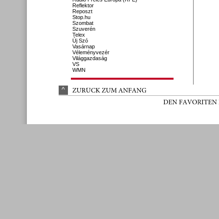
Reflektor
Reposzt
Stop.hu
Szombat
Szuverén
Telex
Új Szó
Vasárnap
Véleményvezér
Világgazdaság
VS
WMN
^
ZURÜ
CK 
ZUM 
ANFANG
DEN 
FAVORITEN 