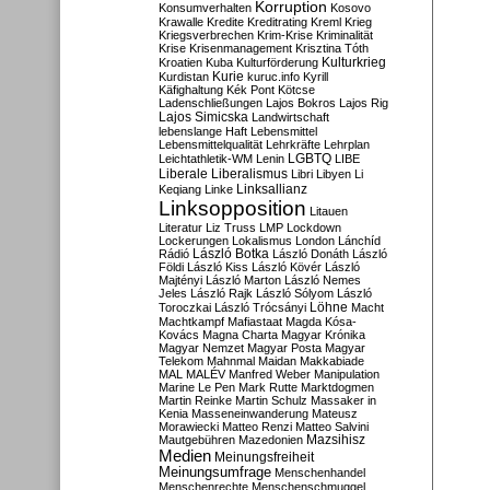
Korruption
Konsumverhalten
Kosovo
Krawalle
Kredite
Kreditrating
Kreml
Krieg
Kriegsverbrechen
Krim-Krise
Kriminalität
Krise
Krisenmanagement
Krisztina Tóth
Kulturkrieg
Kroatien
Kuba
Kulturförderung
Kurdistan
Kurie
kuruc.info
Kyrill
Käfighaltung
Kék Pont
Kötcse
Ladenschließungen
Lajos Bokros
Lajos Rig
Lajos Simicska
Landwirtschaft
lebenslange Haft
Lebensmittel
Lebensmittelqualität
Lehrkräfte
Lehrplan
LGBTQ
Leichtathletik-WM
Lenin
LIBE
Liberale
Liberalismus
Libri
Libyen
Li
Linksallianz
Keqiang
Linke
Linksopposition
Litauen
Literatur
Liz Truss
LMP
Lockdown
Lockerungen
Lokalismus
London
Lánchíd
Rádió
László Botka
László Donáth
László
Földi
László Kiss
László Kövér
László
Majtényi
László Marton
László Nemes
Jeles
László Rajk
László Sólyom
László
Löhne
Toroczkai
László Trócsányi
Macht
Machtkampf
Mafiastaat
Magda Kósa-
Kovács
Magna Charta
Magyar Krónika
Magyar Nemzet
Magyar Posta
Magyar
Telekom
Mahnmal
Maidan
Makkabiade
MAL
MALÉV
Manfred Weber
Manipulation
Marine Le Pen
Mark Rutte
Marktdogmen
Martin Reinke
Martin Schulz
Massaker in
Kenia
Masseneinwanderung
Mateusz
Morawiecki
Matteo Renzi
Matteo Salvini
Mautgebühren
Mazedonien
Mazsihisz
Medien
Meinungsfreiheit
Meinungsumfrage
Menschenhandel
Menschenrechte
Menschenschmuggel