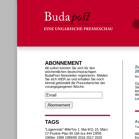
ABONNEMENT
Zu
Ab sofort können Sie sich für den
20
wöchentlichen deutschsprachigen
BudaPost-Newsletter registrieren. Melden
Mo
Sie sich HIER an und erhalten Sie noch
einmal gebündelt die Presseberichte der
Op
vorangegangenen Woche.
St
le
Wo
Le
TAGS
Au
Tu
"Lügenrede"
#MeToo
1. Mai
9/11
15. März
1956
17-Punkte-Plan
99
168 óra
444
Wä
1968er
1989
1989/90
2016
2017
2020
Ko