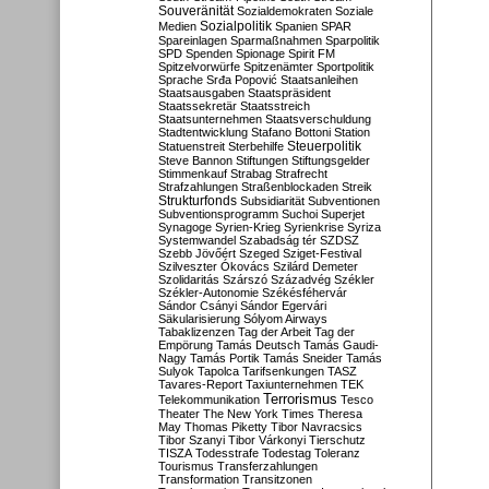
Souveränität
Sozialdemokraten
Soziale
Sozialpolitik
Medien
Spanien
SPAR
Spareinlagen
Sparmaßnahmen
Sparpolitik
SPD
Spenden
Spionage
Spirit FM
Spitzelvorwürfe
Spitzenämter
Sportpolitik
Sprache
Srđa Popović
Staatsanleihen
Staatsausgaben
Staatspräsident
Staatssekretär
Staatsstreich
Staatsunternehmen
Staatsverschuldung
Stadtentwicklung
Stafano Bottoni
Station
Steuerpolitik
Statuenstreit
Sterbehilfe
Steve Bannon
Stiftungen
Stiftungsgelder
Stimmenkauf
Strabag
Strafrecht
Strafzahlungen
Straßenblockaden
Streik
Strukturfonds
Subsidiarität
Subventionen
Subventionsprogramm
Suchoi Superjet
Synagoge
Syrien-Krieg
Syrienkrise
Syriza
Systemwandel
Szabadság tér
SZDSZ
Szebb Jövőért
Szeged
Sziget-Festival
Szilveszter Ókovács
Szilárd Demeter
Szolidaritás
Szárszó
Századvég
Székler
Székler-Autonomie
Székésféhervár
Sándor Csányi
Sándor Egervári
Säkularisierung
Sólyom Airways
Tabaklizenzen
Tag der Arbeit
Tag der
Empörung
Tamás Deutsch
Tamás Gaudi-
Nagy
Tamás Portik
Tamás Sneider
Tamás
Sulyok
Tapolca
Tarifsenkungen
TASZ
Tavares-Report
Taxiunternehmen
TEK
Terrorismus
Telekommunikation
Tesco
Theater
The New York Times
Theresa
May
Thomas Piketty
Tibor Navracsics
Tibor Szanyi
Tibor Várkonyi
Tierschutz
TISZA
Todesstrafe
Todestag
Toleranz
Tourismus
Transferzahlungen
Transformation
Transitzonen