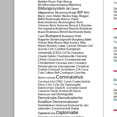
Bethlen-Peyer-Pakt
Betrug
Tu
Bevölkerungsrückgang
Bilderberg
Bildungssystem
Bill Clinton
De
Na
BIP
Billigdarlehen
Binnennachfrage
BKK
me
Black Lives Matter
Blanka Nagy
Blogger
Ei
BMW
Bodenmafia
Bokros-Paket
Bolschewismus
Bootsunglück
Boris
Johnson
Boris Nemzow
Borsod 6
Bosnien-
Herzegowina
Boulevard
Boykott
Braindrain
Brexit
Brand
Bratislava
Buchhandel
Buda-
Budapest
Cash
Budapest Pride
Un
Bulgarien
Bundestagswahl
Burgberg
Bálint
Th
Hóman
Béla Biszku
Béla Kovács
Béla
Markó
Bündnis
Calais
Cannon Hinnant
Carl
Ei
Central European
Schmitt
CDU
Ch
University (CEU)
CETA
Chanukka
Se
Charlie Hebdo
Charlottesville
Chemnitz
In
China
Christchurch
Christdemokratie
Bi
Christentum
Christian Kern
Christlich-
Demokratische Internationale
Christliche
Freiheit
Christoph Schönborn
CIA
Coca-
Cola
Colleen Bell
Comingout
Conchita
Coronavirus
Wurst
corona
Da
Corvinus-Uni
CPAC
Crash
Csaba András
Dézsi
CSU
Csíki Sör
Dankesgeld
Tu
Datenschutz
David B. Cornstein
David
Di
Cameron
David Schwezoff
Davos
Üb
Demografie
Debrecen
defi
ab
Demokratie
Demokratische
Bi
Koalition
Demonstrationen
Denkfabriken
Denkmal
Denkmal für den
nationalen Zusammenhalt
Dialog
Diplomatie
Digitalisierung