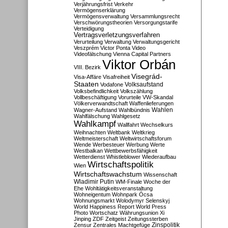
Verjährungsfrist
Verkehr
Vermögenserklärung
Vermögensverwaltung
Versammlungsrecht
Verschwörungstheorien
Versorgungstarife
Verteidigung
Vertragsverletzungsverfahren
Verurteilung
Verwaltung
Verwaltungsgericht
Veszprém
Victor Ponta
Video
Videofälschung
Vienna Capital Partners
Viktor Orbán
VIII. Bezirk
Visegrád-
Visa-Affäre
Visafreiheit
Staaten
Vodafone
Volksaufstand
Volksbefindlichkeit
Volkszählung
Vollbeschäftigung
Vorurteile
VW-Skandal
Völkerverwandtschaft
Waffenlieferungen
Wahlen
Wagner-Aufstand
Wahlbündnis
Wahlfälschung
Wahlgesetz
Wahlkampf
Wallfahrt
Wechselkurs
Weihnachten
Weltbank
Weltkrieg
Weltmeisterschaft
Weltwirtschaftsforum
Wende
Werbesteuer
Werbung
Werte
Westbalkan
Wettbewerbsfähigkeit
Wetterdienst
Whistleblower
Wiederaufbau
Wirtschaftspolitik
Wien
Wirtschaftswachstum
Wissenschaft
Wladimir Putin
WM-Finale
Woche der
Ehe
Wohltätigkeitsveranstaltung
Wohneigentum
Wohnpark Ócsa
Wohnungsmarkt
Wolodymyr Selenskyj
World Happiness Report
World Press
Photo
Wortschatz
Währungsunion
Xi
Jinping
ZDF
Zeitgeist
Zeitungssterben
Zensur
Zentrales Machtgefüge
Zinspolitik