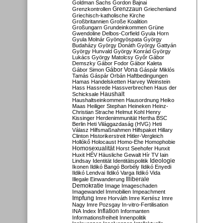
Goldman Sachs
Gordon Bajnai
Grenzzaun
Grenzkontrollen
Griechenland
Griechisch-katholische Kirche
Großbritannien
Große Koalition
Großungarn
Grundeinkommen
Grüne
Gwendoline Delbos-Corfield
Gyula Horn
Gyula Molnár
Gyöngyöspata
György
Budaházy
György Donáth
György Gattyán
György Hunvald
György Konrád
György
Lukács
György Matolcsy
Győr
Gábor
Demszky
Gábor Fodor
Gábor Kaleta
Gábor Vona
Gábor Simon
Gáspár Miklós
Tamás
Gáspár Orbán
Haftbedingungen
Hamas
Handelsketten
Harvey Weinstein
Hass
Hassrede
Hassverbrechen
Haus der
Haushalt
Schicksale
Haushaltseinkommen
Hausordnung
Heiko
Maas
Heiliger Stephan
Heineken
Heinz-
Christian Strache
Helmut Kohl
Henry
Kissinger
Herdenimmunität
Hertha BSC
Berlin
Heti Világgazdaság (HVG)
Heti
Válasz
Hilfsmaßnahmen
Hilfspaket
Hillary
Clinton
Historikerstreit
Hitler-Vergleich
Hollókő
Holocaust
Homo-Ehe
Homophobie
Homosexualität
Horst Seehofer
Hunxit
Huxit
HÉV
Häusliche Gewalt
Hír TV
Iain
Lindsay
Identität
Identitätspolitik
Ideologie
Ikonen
Ildikó Bangó Borbély
Ildikó Enyedi
Ildikó Lendvai
Ildikó Varga
Ildikó Vida
Illiberale
Illegale Einwanderung
Demokratie
Image
Imageschaden
Imagewandel
Immobilien
Impeachment
Impfung
Imre Horváth
Imre Kertész
Imre
Nagy
Imre Pozsgay
In-vitro-Fertilisation
Inflation
INA
Index
Informanten
Informationsfreiheit
Innenpolitik