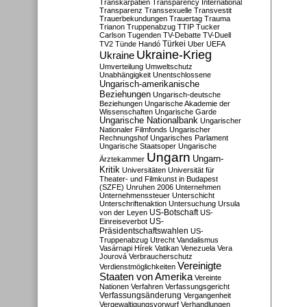
Transkarpatien
Transparency International
Transparenz
Transsexuelle
Transvestit
Trauerbekundungen
Trauertag
Trauma
Trianon
Truppenabzug
TTIP
Tucker
Carlson
Tugenden
TV-Debatte
TV-Duell
Türkei
TV2
Tünde Handó
Uber
UEFA
Ukraine-Krieg
Ukraine
Umverteilung
Umweltschutz
Unabhängigkeit
Unentschlossene
Ungarisch-amerikanische
Beziehungen
Ungarisch-deutsche
Beziehungen
Ungarische Akademie der
Wissenschaften
Ungarische Garde
Ungarische Nationalbank
Ungarischer
Nationaler Filmfonds
Ungarischer
Rechnungshof
Ungarisches Parlament
Ungarische Staatsoper
Ungarische
Ungarn
Ungarn-
Ärztekammer
Kritik
Universitäten
Universität für
Theater- und Filmkunst in Budapest
(SZFE)
Unruhen 2006
Unternehmen
Unternehmenssteuer
Unterschicht
Unterschriftenaktion
Untersuchung
Ursula
US-Botschaft
von der Leyen
US-
US-
Einreiseverbot
Präsidentschaftswahlen
US-
Truppenabzug
Utrecht
Vandalismus
Vasárnapi Hírek
Vatikan
Venezuela
Vera
Jourová
Verbraucherschutz
Vereinigte
Verdienstmöglichkeiten
Staaten von Amerika
Vereinte
Nationen
Verfahren
Verfassungsgericht
Verfassungsänderung
Vergangenheit
Vergewaltigungsvorwurf
Verhandlungen