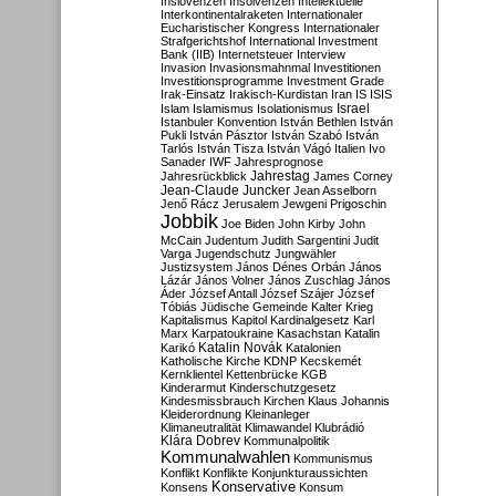
Inslovenzen
Insolvenzen
Intellektuelle
Interkontinentalraketen
Internationaler
Eucharistischer Kongress
Internationaler
Strafgerichtshof
International Investment
Bank (IIB)
Internetsteuer
Interview
Invasion
Invasionsmahnmal
Investitionen
Investitionsprogramme
Investment Grade
Irak-Einsatz
Irakisch-Kurdistan
Iran
IS
ISIS
Israel
Islam
Islamismus
Isolationismus
Istanbuler Konvention
István Bethlen
István
Pukli
István Pásztor
István Szabó
István
Tarlós
István Tisza
István Vágó
Italien
Ivo
Sanader
IWF
Jahresprognose
Jahrestag
Jahresrückblick
James Corney
Jean-Claude Juncker
Jean Asselborn
Jenő Rácz
Jerusalem
Jewgeni Prigoschin
Jobbik
Joe Biden
John Kirby
John
McCain
Judentum
Judith Sargentini
Judit
Varga
Jugendschutz
Jungwähler
Justizsystem
János Dénes Orbán
János
Lázár
János Volner
János Zuschlag
János
Áder
József Antall
József Szájer
József
Tóbiás
Jüdische Gemeinde
Kalter Krieg
Kapitalismus
Kapitol
Kardinalgesetz
Karl
Marx
Karpatoukraine
Kasachstan
Katalin
Katalin Novák
Karikó
Katalonien
Katholische Kirche
KDNP
Kecskemét
Kernklientel
Kettenbrücke
KGB
Kinderarmut
Kinderschutzgesetz
Kindesmissbrauch
Kirchen
Klaus Johannis
Kleiderordnung
Kleinanleger
Klimaneutralität
Klimawandel
Klubrádió
Klára Dobrev
Kommunalpolitik
Kommunalwahlen
Kommunismus
Konflikt
Konflikte
Konjunkturaussichten
Konservative
Konsens
Konsum