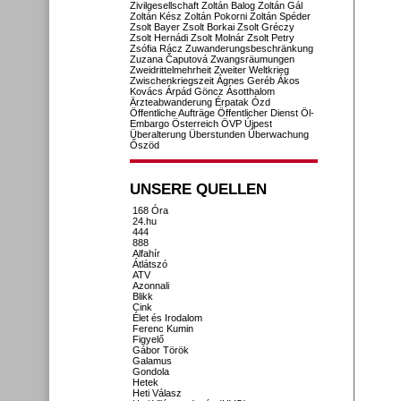
Zivilgesellschaft
Zoltán Balog
Zoltán Gál
Zoltán Kész
Zoltán Pokorni
Zoltán Spéder
Zsolt Bayer
Zsolt Borkai
Zsolt Gréczy
Zsolt Hernádi
Zsolt Molnár
Zsolt Petry
Zsófia Rácz
Zuwanderungsbeschränkung
Zuzana Čaputová
Zwangsräumungen
Zweidrittelmehrheit
Zweiter Weltkrieg
Zwischenkriegszeit
Ágnes Geréb
Ákos
Kovács
Árpád Göncz
Ásotthalom
Ärzteabwanderung
Érpatak
Ózd
Öffentliche Aufträge
Öffentlicher Dienst
Öl-
Embargo
Österreich
ÖVP
Újpest
Überalterung
Überstunden
Überwachung
Őszöd
UNSERE QUELLEN
168 Óra
24.hu
444
888
Alfahír
Átlátszó
ATV
Azonnali
Blikk
Cink
Élet és Irodalom
Ferenc Kumin
Figyelő
Gábor Török
Galamus
Gondola
Hetek
Heti Válasz