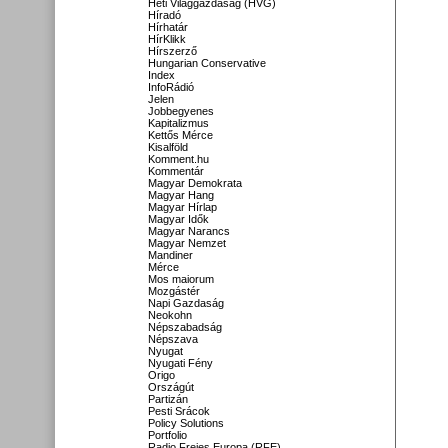
Heti Világgazdaság (HVG)
Híradó
Hírhatár
HírKlikk
Hírszerző
Hungarian Conservative
Index
InfoRádió
Jelen
Jobbegyenes
Kapitalizmus
Kettős Mérce
Kisalföld
Komment.hu
Kommentár
Magyar Demokrata
Magyar Hang
Magyar Hírlap
Magyar Idők
Magyar Narancs
Magyar Nemzet
Mandiner
Mérce
Mos maiorum
Mozgástér
Napi Gazdaság
Neokohn
Népszabadság
Népszava
Nyugat
Nyugati Fény
Origo
Országút
Partizán
Pesti Srácok
Policy Solutions
Portfolio
Radio Freies Europa (RFE)