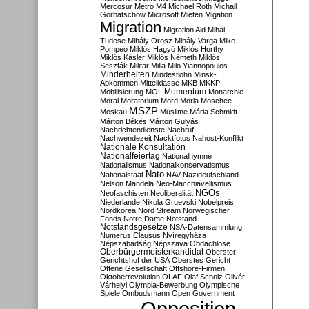
Mercosur
Metro M4
Michael Roth
Michail
Gorbatschow
Microsoft
Mieten
Migation
Migration
Migration Aid
Mihai
Tudose
Mihály Orosz
Mihály Varga
Mike
Pompeo
Miklós Hagyó
Miklós Horthy
Miklós Kásler
Miklós Németh
Miklós
Seszták
Militär
Milla
Milo Yiannopoulos
Minderheiten
Mindestlohn
Minsk-
Abkommen
Mittelklasse
MKB
MKKP
Momentum
Mobilisierung
MOL
Monarchie
Moral
Moratorium
Mord
Moria
Moschee
MSZP
Moskau
Muslime
Mária Schmidt
Márton Békés
Márton Gulyás
Nachrichtendienste
Nachruf
Nachwendezeit
Nacktfotos
Nahost-Konflikt
Nationale Konsultation
Nationalfeiertag
Nationalhymne
Nationalismus
Nationalkonservatismus
Nato
Nationalstaat
NAV
Nazideutschland
Nelson Mandela
Neo-Macchiavellismus
NGOs
Neofaschisten
Neoliberalität
Niederlande
Nikola Gruevski
Nobelpreis
Nordkorea
Nord Stream
Norwegischer
Fonds
Notre Dame
Notstand
Notstandsgesetze
NSA-Datensammlung
Numerus Clausus
Nyíregyháza
Népszabadság
Népszava
Obdachlose
Oberbürgermeisterkandidat
Oberster
Gerichtshof der USA
Oberstes Gericht
Offene Gesellschaft
Offshore-Firmen
Oktoberrevolution
OLAF
Olaf Scholz
Olivér
Várhelyi
Olympia-Bewerbung
Olympische
Spiele
Ombudsmann
Open Government
Opposition