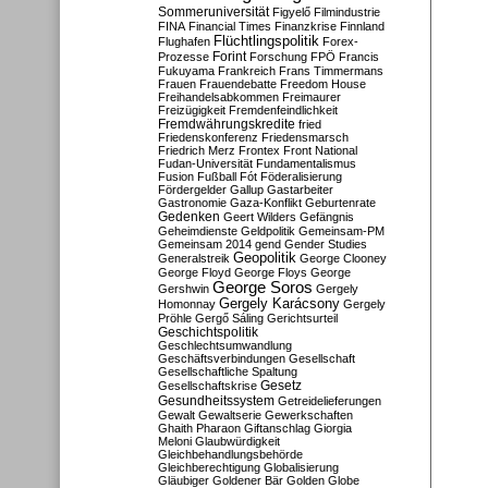
Sommeruniversität
Figyelő
Filmindustrie
FINA
Financial Times
Finanzkrise
Finnland
Flüchtlingspolitik
Flughafen
Forex-
Forint
Prozesse
Forschung
FPÖ
Francis
Fukuyama
Frankreich
Frans Timmermans
Frauen
Frauendebatte
Freedom House
Freihandelsabkommen
Freimaurer
Freizügigkeit
Fremdenfeindlichkeit
Fremdwährungskredite
fried
Friedenskonferenz
Friedensmarsch
Friedrich Merz
Frontex
Front National
Fudan-Universität
Fundamentalismus
Fusion
Fußball
Fót
Föderalisierung
Fördergelder
Gallup
Gastarbeiter
Gastronomie
Gaza-Konflikt
Geburtenrate
Gedenken
Geert Wilders
Gefängnis
Geheimdienste
Geldpolitik
Gemeinsam-PM
Gemeinsam 2014
gend
Gender Studies
Geopolitik
Generalstreik
George Clooney
George Floyd
George Floys
George
George Soros
Gershwin
Gergely
Gergely Karácsony
Homonnay
Gergely
Pröhle
Gergő Sáling
Gerichtsurteil
Geschichtspolitik
Geschlechtsumwandlung
Geschäftsverbindungen
Gesellschaft
Gesellschaftliche Spaltung
Gesetz
Gesellschaftskrise
Gesundheitssystem
Getreidelieferungen
Gewalt
Gewaltserie
Gewerkschaften
Ghaith Pharaon
Giftanschlag
Giorgia
Meloni
Glaubwürdigkeit
Gleichbehandlungsbehörde
Gleichberechtigung
Globalisierung
Gläubiger
Goldener Bär
Golden Globe