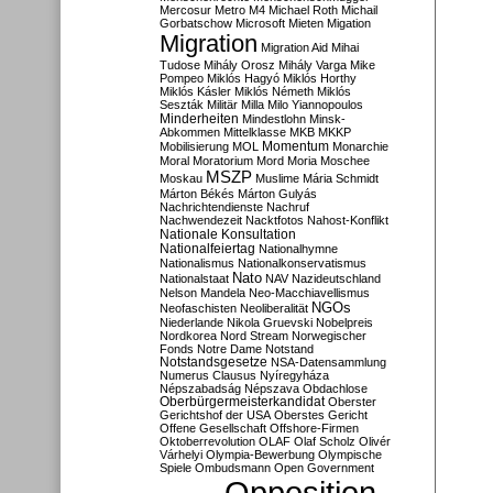
Mercosur
Metro M4
Michael Roth
Michail
Gorbatschow
Microsoft
Mieten
Migation
Migration
Migration Aid
Mihai
Tudose
Mihály Orosz
Mihály Varga
Mike
Pompeo
Miklós Hagyó
Miklós Horthy
Miklós Kásler
Miklós Németh
Miklós
Seszták
Militär
Milla
Milo Yiannopoulos
Minderheiten
Mindestlohn
Minsk-
Abkommen
Mittelklasse
MKB
MKKP
Momentum
Mobilisierung
MOL
Monarchie
Moral
Moratorium
Mord
Moria
Moschee
MSZP
Moskau
Muslime
Mária Schmidt
Márton Békés
Márton Gulyás
Nachrichtendienste
Nachruf
Nachwendezeit
Nacktfotos
Nahost-Konflikt
Nationale Konsultation
Nationalfeiertag
Nationalhymne
Nationalismus
Nationalkonservatismus
Nato
Nationalstaat
NAV
Nazideutschland
Nelson Mandela
Neo-Macchiavellismus
NGOs
Neofaschisten
Neoliberalität
Niederlande
Nikola Gruevski
Nobelpreis
Nordkorea
Nord Stream
Norwegischer
Fonds
Notre Dame
Notstand
Notstandsgesetze
NSA-Datensammlung
Numerus Clausus
Nyíregyháza
Népszabadság
Népszava
Obdachlose
Oberbürgermeisterkandidat
Oberster
Gerichtshof der USA
Oberstes Gericht
Offene Gesellschaft
Offshore-Firmen
Oktoberrevolution
OLAF
Olaf Scholz
Olivér
Várhelyi
Olympia-Bewerbung
Olympische
Spiele
Ombudsmann
Open Government
Opposition