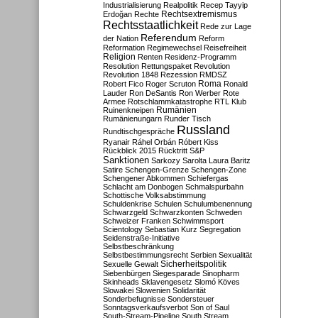
Industrialisierung
Realpolitik
Recep Tayyip
Rechtsextremismus
Erdoğan
Rechte
Rechtsstaatlichkeit
Rede zur Lage
Referendum
der Nation
Reform
Reformation
Regimewechsel
Reisefreiheit
Religion
Renten
Residenz-Programm
Resolution
Rettungspaket
Revolution
Revolution 1848
Rezession
RMDSZ
Roma
Robert Fico
Roger Scruton
Ronald
Lauder
Ron DeSantis
Ron Werber
Rote
Armee
Rotschlammkatastrophe
RTL Klub
Ruinenkneipen
Rumänien
Rumänienungarn
Runder Tisch
Russland
Rundtischgespräche
Ryanair
Ráhel Orbán
Róbert Kiss
Rückblick 2015
Rücktritt
S&P
Sanktionen
Sarkozy
Sarolta Laura Baritz
Satire
Schengen-Grenze
Schengen-Zone
Schengener Abkommen
Schiefergas
Schlacht am Donbogen
Schmalspurbahn
Schottische Volksabstimmung
Schuldenkrise
Schulen
Schulumbenennung
Schwarzgeld
Schwarzkonten
Schweden
Schweizer Franken
Schwimmsport
Scientology
Sebastian Kurz
Segregation
Seidenstraße-Initiative
Selbstbeschränkung
Selbstbestimmungsrecht
Serbien
Sexualität
Sicherheitspolitik
Sexuelle Gewalt
Siebenbürgen
Siegesparade
Sinopharm
Skinheads
Sklavengesetz
Slomó Köves
Slowakei
Slowenien
Solidarität
Sonderbefugnisse
Sondersteuer
Sonntagsverkaufsverbot
Son of Saul
South-Stream-Pipeline
South Stream