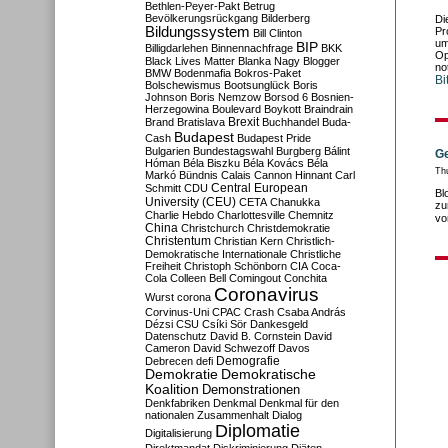
Bethlen-Peyer-Pakt
Betrug
Bevölkerungsrückgang
Bilderberg
Di
Bildungssystem
Pr
Bill Clinton
um
BIP
Billigdarlehen
Binnennachfrage
BKK
Op
Black Lives Matter
Blanka Nagy
Blogger
no
BMW
Bodenmafia
Bokros-Paket
Bi
Bolschewismus
Bootsunglück
Boris
Johnson
Boris Nemzow
Borsod 6
Bosnien-
Herzegowina
Boulevard
Boykott
Braindrain
Brexit
Brand
Bratislava
Buchhandel
Buda-
Budapest
Cash
Budapest Pride
Bulgarien
Bundestagswahl
Burgberg
Bálint
Ge
Hóman
Béla Biszku
Béla Kovács
Béla
Th
Markó
Bündnis
Calais
Cannon Hinnant
Carl
Central European
Schmitt
CDU
Bl
University (CEU)
CETA
Chanukka
zu
Charlie Hebdo
Charlottesville
Chemnitz
vo
China
Christchurch
Christdemokratie
Christentum
Christian Kern
Christlich-
Demokratische Internationale
Christliche
Freiheit
Christoph Schönborn
CIA
Coca-
Cola
Colleen Bell
Comingout
Conchita
Coronavirus
Wurst
corona
Corvinus-Uni
CPAC
Crash
Csaba András
Dézsi
CSU
Csíki Sör
Dankesgeld
Datenschutz
David B. Cornstein
David
Cameron
David Schwezoff
Davos
Demografie
Debrecen
defi
Demokratie
Demokratische
Koalition
Demonstrationen
Denkfabriken
Denkmal
Denkmal für den
nationalen Zusammenhalt
Dialog
Diplomatie
Digitalisierung