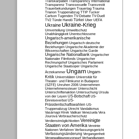
Transkarpatien
Transparency International
Transparenz
Transsexuelle
Transvestit
Trauerbekundungen
Trauertag
Trauma
Trianon
Truppenabzug
TTIP
Tucker
Carlson
Tugenden
TV-Debatte
TV-Duell
Türkei
TV2
Tünde Handó
Uber
UEFA
Ukraine-Krieg
Ukraine
Umverteilung
Umweltschutz
Unabhängigkeit
Unentschlossene
Ungarisch-amerikanische
Beziehungen
Ungarisch-deutsche
Beziehungen
Ungarische Akademie der
Wissenschaften
Ungarische Garde
Ungarische Nationalbank
Ungarischer
Nationaler Filmfonds
Ungarischer
Rechnungshof
Ungarisches Parlament
Ungarische Staatsoper
Ungarische
Ungarn
Ungarn-
Ärztekammer
Kritik
Universitäten
Universität für
Theater- und Filmkunst in Budapest
(SZFE)
Unruhen 2006
Unternehmen
Unternehmenssteuer
Unterschicht
Unterschriftenaktion
Untersuchung
Ursula
US-Botschaft
von der Leyen
US-
US-
Einreiseverbot
Präsidentschaftswahlen
US-
Truppenabzug
Utrecht
Vandalismus
Vasárnapi Hírek
Vatikan
Venezuela
Vera
Jourová
Verbraucherschutz
Vereinigte
Verdienstmöglichkeiten
Staaten von Amerika
Vereinte
Nationen
Verfahren
Verfassungsgericht
Verfassungsänderung
Vergangenheit
Vergewaltigungsvorwurf
Verhandlungen