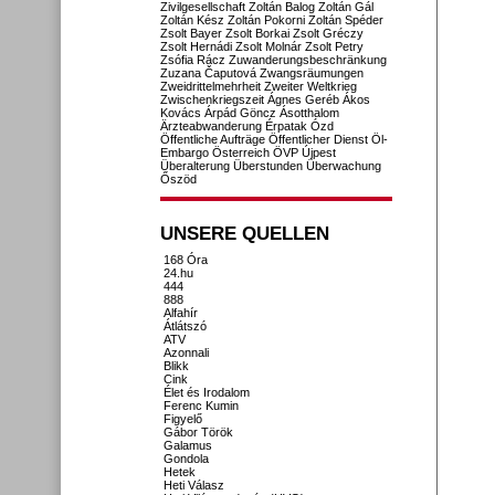
Zivilgesellschaft
Zoltán Balog
Zoltán Gál
Zoltán Kész
Zoltán Pokorni
Zoltán Spéder
Zsolt Bayer
Zsolt Borkai
Zsolt Gréczy
Zsolt Hernádi
Zsolt Molnár
Zsolt Petry
Zsófia Rácz
Zuwanderungsbeschränkung
Zuzana Čaputová
Zwangsräumungen
Zweidrittelmehrheit
Zweiter Weltkrieg
Zwischenkriegszeit
Ágnes Geréb
Ákos
Kovács
Árpád Göncz
Ásotthalom
Ärzteabwanderung
Érpatak
Ózd
Öffentliche Aufträge
Öffentlicher Dienst
Öl-
Embargo
Österreich
ÖVP
Újpest
Überalterung
Überstunden
Überwachung
Őszöd
UNSERE QUELLEN
168 Óra
24.hu
444
888
Alfahír
Átlátszó
ATV
Azonnali
Blikk
Cink
Élet és Irodalom
Ferenc Kumin
Figyelő
Gábor Török
Galamus
Gondola
Hetek
Heti Válasz