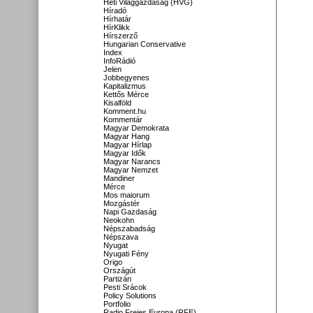
Heti Világgazdaság (HVG)
Híradó
Hírhatár
HírKlikk
Hírszerző
Hungarian Conservative
Index
InfoRádió
Jelen
Jobbegyenes
Kapitalizmus
Kettős Mérce
Kisalföld
Komment.hu
Kommentár
Magyar Demokrata
Magyar Hang
Magyar Hírlap
Magyar Idők
Magyar Narancs
Magyar Nemzet
Mandiner
Mérce
Mos maiorum
Mozgástér
Napi Gazdaság
Neokohn
Népszabadság
Népszava
Nyugat
Nyugati Fény
Origo
Országút
Partizán
Pesti Srácok
Policy Solutions
Portfolio
Radio Freies Europa (RFE)