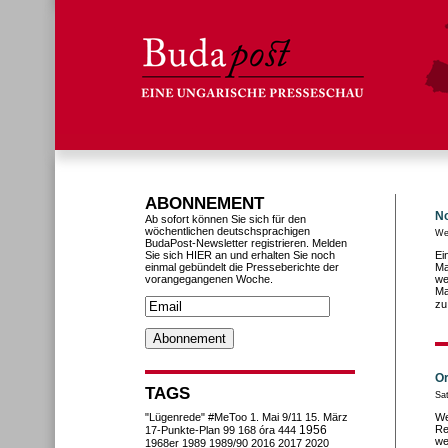
ABONNEMENT
No
Ab sofort können Sie sich für den
wöchentlichen deutschsprachigen
We
BudaPost-Newsletter registrieren. Melden
Sie sich HIER an und erhalten Sie noch
Ei
einmal gebündelt die Presseberichte der
Ma
vorangegangenen Woche.
we
Ma
zu
Or
TAGS
Sa
"Lügenrede"
#MeToo
1. Mai
9/11
15. März
We
1956
Re
17-Punkte-Plan
99
168 óra
444
we
1968er
1989
1989/90
2016
2017
2020