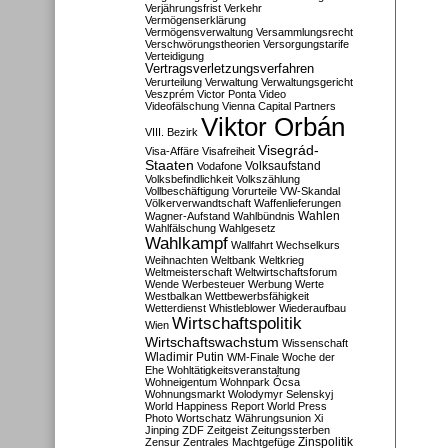
Verjährungsfrist
Verkehr
Vermögenserklärung
Vermögensverwaltung
Versammlungsrecht
Verschwörungstheorien
Versorgungstarife
Verteidigung
Vertragsverletzungsverfahren
Verurteilung
Verwaltung
Verwaltungsgericht
Veszprém
Victor Ponta
Video
Videofälschung
Vienna Capital Partners
Viktor Orbán
VIII. Bezirk
Visegrád-
Visa-Affäre
Visafreiheit
Staaten
Vodafone
Volksaufstand
Volksbefindlichkeit
Volkszählung
Vollbeschäftigung
Vorurteile
VW-Skandal
Völkerverwandtschaft
Waffenlieferungen
Wahlen
Wagner-Aufstand
Wahlbündnis
Wahlfälschung
Wahlgesetz
Wahlkampf
Wallfahrt
Wechselkurs
Weihnachten
Weltbank
Weltkrieg
Weltmeisterschaft
Weltwirtschaftsforum
Wende
Werbesteuer
Werbung
Werte
Westbalkan
Wettbewerbsfähigkeit
Wetterdienst
Whistleblower
Wiederaufbau
Wirtschaftspolitik
Wien
Wirtschaftswachstum
Wissenschaft
Wladimir Putin
WM-Finale
Woche der
Ehe
Wohltätigkeitsveranstaltung
Wohneigentum
Wohnpark Ócsa
Wohnungsmarkt
Wolodymyr Selenskyj
World Happiness Report
World Press
Photo
Wortschatz
Währungsunion
Xi
Jinping
ZDF
Zeitgeist
Zeitungssterben
Zensur
Zentrales Machtgefüge
Zinspolitik