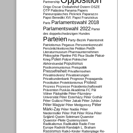
Partnership
Origo
Oscar
Ostbahnhof
Ostern
OSZE
OTP
Palästina
Panama Papers
Paneuropäisches Picknick
Paparazzo
Papst Benedikt XVI.
Papst Franziskus
Parlamentswahl 2018
Paris
Parlamentswahl 2022
Partei
des doppelschwänzigen Hundes
Parteien
Party-Bezirk
Patentstreit
Patriotismus
Pegasus
Personenkennzahl
Persönlichkeitsrechte
Petition
Petőfi-
Literaturmuseum
Pharmaunternehmen
Philosophie
Pipeline
PiS
Pisa-Studie
Plakat-
Polen
Krieg
Polizei
Polnischer
Populismus
Abhörskandal
Postkommunismus
Preispolitik
Pressefreiheit
Privatfernsehen
Privatinsolvenz
Privatisierungen
Privatkundenbank
Prognose
Propaganda
Protest
Prostitution
Protektionismus
Prozess
Prozesse
Präsidentschaftswahl
Prävention
Puskás Akadémia FC
Pál
Völner
Pädophilie
Péter-Pázmány-
Universität
Péter Esterházy
Péter Gothár
Péter Gulácsi
Péter Jakab
Péter Juhász
Péter
Péter Magyar
Péter Medgyessy
Márki-Zay
Péter Nadás
Péter
Niedermüller
Péter Polt
Péter Róna
Péter
Szijjártó
Qasim Soleimani
Quaestor
Quaestor-Pleite
Quotensystem
Radikalismus
Radikalität
Radio Free
Europe
Radnóti
Randalph L. Braham
Rassismus
Ratkó-Kinder
Rattenplage
Re-