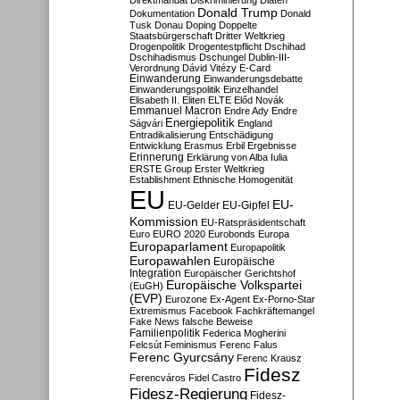
Direktmandat
Diskriminierung
Diäten
Donald Trump
Dokumentation
Donald
Tusk
Donau
Doping
Doppelte
Staatsbürgerschaft
Dritter Weltkrieg
Drogenpolitik
Drogentestpflicht
Dschihad
Dschihadismus
Dschungel
Dublin-III-
Verordnung
Dávid Vitézy
E-Card
Einwanderung
Einwanderungsdebatte
Einwanderungspolitik
Einzelhandel
Elisabeth II.
Eliten
ELTE
Előd Novák
Emmanuel Macron
Endre Ady
Endre
Energiepolitik
Ságvári
England
Entradikalisierung
Entschädigung
Entwicklung
Erasmus
Erbil
Ergebnisse
Erinnerung
Erklärung von Alba Iulia
ERSTE Group
Erster Weltkrieg
Establishment
Ethnische Homogenität
EU
EU-
EU-Gelder
EU-Gipfel
Kommission
EU-Ratspräsidentschaft
Euro
EURO 2020
Eurobonds
Europa
Europaparlament
Europapolitik
Europawahlen
Europäische
Integration
Europäischer Gerichtshof
Europäische Volkspartei
(EuGH)
(EVP)
Eurozone
Ex-Agent
Ex-Porno-Star
Extremismus
Facebook
Fachkräftemangel
Fake News
falsche Beweise
Familienpolitik
Federica Mogherini
Felcsút
Feminismus
Ferenc Falus
Ferenc Gyurcsány
Ferenc Krausz
Fidesz
Ferencváros
Fidel Castro
Fidesz-Regierung
Fidesz-