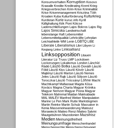
Korruption
Konsumverhalten
Kosovo
Krawalle
Kredite
Kreditrating
Kreml
Krieg
Kriegsverbrechen
Krim-Krise
Kriminalität
Krise
Krisenmanagement
Krisztina Tóth
Kulturkrieg
Kroatien
Kuba
Kulturförderung
Kurdistan
Kurie
kuruc.info
Kyrill
Käfighaltung
Kék Pont
Kötcse
Ladenschließungen
Lajos Bokros
Lajos Rig
Lajos Simicska
Landwirtschaft
lebenslange Haft
Lebensmittel
Lebensmittelqualität
Lehrkräfte
Lehrplan
LGBTQ
Leichtathletik-WM
Lenin
LIBE
Liberale
Liberalismus
Libri
Libyen
Li
Linksallianz
Keqiang
Linke
Linksopposition
Litauen
Literatur
Liz Truss
LMP
Lockdown
Lockerungen
Lokalismus
London
Lánchíd
Rádió
László Botka
László Donáth
László
Földi
László Kiss
László Kövér
László
Majtényi
László Marton
László Nemes
Jeles
László Rajk
László Sólyom
László
Löhne
Toroczkai
László Trócsányi
Macht
Machtkampf
Mafiastaat
Magda Kósa-
Kovács
Magna Charta
Magyar Krónika
Magyar Nemzet
Magyar Posta
Magyar
Telekom
Mahnmal
Maidan
Makkabiade
MAL
MALÉV
Manfred Weber
Manipulation
Marine Le Pen
Mark Rutte
Marktdogmen
Martin Reinke
Martin Schulz
Massaker in
Kenia
Masseneinwanderung
Mateusz
Morawiecki
Matteo Renzi
Matteo Salvini
Mautgebühren
Mazedonien
Mazsihisz
Medien
Meinungsfreiheit
Meinungsumfrage
Menschenhandel
Menschenrechte
Menschenschmuggel