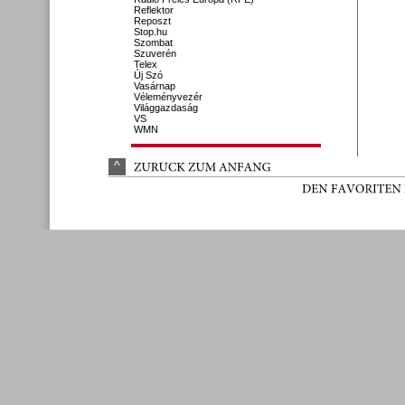
Reflektor
Reposzt
Stop.hu
Szombat
Szuverén
Telex
Új Szó
Vasárnap
Véleményvezér
Világgazdaság
VS
WMN
^
ZURÜ
CK 
ZUM 
ANFANG
DEN 
FAVORITEN 