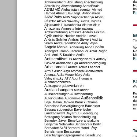
da
Abhörverdacht
Abrüstung
Abschiebung
Ru
Abtreibung
Abwanderung
Achtelfinale
na
AENM
AfD
Afghanistan
agentur
Ahmed
Bi
Hamed
Ahmet Davutoglu
Aktionskreis
AKW Paks
AKW Saporischschja
Albert
Pásztor
Alexei Nawalny
Alexis Tsipras
Aljaksandr Lukaschenka
Alstom
Altus
Amazonas
Amnesty International
Amtseinführung
Amtssitz
András Fekete-
In
Győr
András Heisler
András Lovasi
András Schiffer
András Siewert
András
Th
Veres
André Goodfriend
Andy Vajna
Angela Merkel
Anhörung
Anna Donáth
Vo
Annegret Kramp-Karrenbauer
Antal Rogán
Re
Anti-
Anti-IS-Koalition
Antifa
Mi
Antisemitismus
Bi
Antiziganismus
Antony
Blinken
Arabische Liga
Arbeiterbewegung
Arbeitsmarkt
Armee
Armin Laschet
Armut
Asien
Asyl
Atomdeal
Atomwaffen
Attentat
Attila Mesterházy
Attila
Vidnyánszky
ATV
Audi Hungaria
Ko
Aufnahmezentren
Auftragsvergabeverfahren
We
Auslandsungarn
Ausländer
Ko
Ausschreitungen
Auswanderung
So
Außenpolitik
Autoindustrie
Autonomie
du
Baja
Balkan
Banken
Barack Obama
un
Barcelona
Barvergütungen
Bausektor
ei
Bausparsubvention
Bayerische
Landtagswahl
BayernLB
Beerdigung
Befragung
Belarus
Benachteiligung
Benedek Jávor
Benefizveranstaltung
Benjamin Netanjahu
Benzinpreis
Berlin
Bernadett Széll
Bernard-Henri Lévy
Ta
Bertelsmann
Besatzung
Beschäftigungsprogramme
Besetzung
Tu