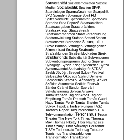
Souveränität
Sozialdemokraten
Soziale
Sozialpolitik
Medien
Spanien
SPAR
Spareinlagen
Sparmaßnahmen
Sparpolitik
SPD
Spenden
Spionage
Spirit FM
Spitzelvorwürfe
Spitzenämter
Sportpolitik
Sprache
Srđa Popović
Staatsanleihen
Staatsausgaben
Staatspräsident
Staatssekretär
Staatsstreich
Staatsunternehmen
Staatsverschuldung
Stadtentwicklung
Stafano Bottoni
Station
Steuerpolitik
Statuenstreit
Sterbehilfe
Steve Bannon
Stiftungen
Stiftungsgelder
Stimmenkauf
Strabag
Strafrecht
Strafzahlungen
Straßenblockaden
Streik
Strukturfonds
Subsidiarität
Subventionen
Subventionsprogramm
Suchoi Superjet
Synagoge
Syrien-Krieg
Syrienkrise
Syriza
Systemwandel
Szabadság tér
SZDSZ
Szebb Jövőért
Szeged
Sziget-Festival
Szilveszter Ókovács
Szilárd Demeter
Szolidaritás
Szárszó
Századvég
Székler
Székler-Autonomie
Székésféhervár
Sándor Csányi
Sándor Egervári
Säkularisierung
Sólyom Airways
Tabaklizenzen
Tag der Arbeit
Tag der
Empörung
Tamás Deutsch
Tamás Gaudi-
Nagy
Tamás Portik
Tamás Sneider
Tamás
Sulyok
Tapolca
Tarifsenkungen
TASZ
Tavares-Report
Taxiunternehmen
TEK
Terrorismus
Telekommunikation
Tesco
Theater
The New York Times
Theresa
May
Thomas Piketty
Tibor Navracsics
Tibor Szanyi
Tibor Várkonyi
Tierschutz
TISZA
Todesstrafe
Todestag
Toleranz
Tourismus
Transferzahlungen
Transformation
Transitzonen