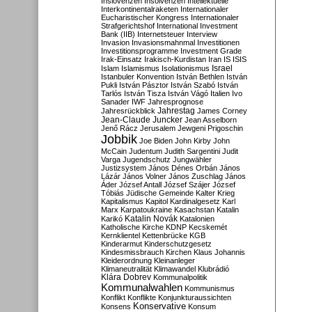
Inslovenzen
Insolvenzen
Intellektuelle
Interkontinentalraketen
Internationaler
Eucharistischer Kongress
Internationaler
Strafgerichtshof
International Investment
Bank (IIB)
Internetsteuer
Interview
Invasion
Invasionsmahnmal
Investitionen
Investitionsprogramme
Investment Grade
Irak-Einsatz
Irakisch-Kurdistan
Iran
IS
ISIS
Israel
Islam
Islamismus
Isolationismus
Istanbuler Konvention
István Bethlen
István
Pukli
István Pásztor
István Szabó
István
Tarlós
István Tisza
István Vágó
Italien
Ivo
Sanader
IWF
Jahresprognose
Jahrestag
Jahresrückblick
James Corney
Jean-Claude Juncker
Jean Asselborn
Jenő Rácz
Jerusalem
Jewgeni Prigoschin
Jobbik
Joe Biden
John Kirby
John
McCain
Judentum
Judith Sargentini
Judit
Varga
Jugendschutz
Jungwähler
Justizsystem
János Dénes Orbán
János
Lázár
János Volner
János Zuschlag
János
Áder
József Antall
József Szájer
József
Tóbiás
Jüdische Gemeinde
Kalter Krieg
Kapitalismus
Kapitol
Kardinalgesetz
Karl
Marx
Karpatoukraine
Kasachstan
Katalin
Katalin Novák
Karikó
Katalonien
Katholische Kirche
KDNP
Kecskemét
Kernklientel
Kettenbrücke
KGB
Kinderarmut
Kinderschutzgesetz
Kindesmissbrauch
Kirchen
Klaus Johannis
Kleiderordnung
Kleinanleger
Klimaneutralität
Klimawandel
Klubrádió
Klára Dobrev
Kommunalpolitik
Kommunalwahlen
Kommunismus
Konflikt
Konflikte
Konjunkturaussichten
Konservative
Konsens
Konsum