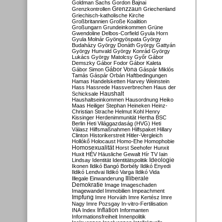
Goldman Sachs
Gordon Bajnai
Grenzzaun
Grenzkontrollen
Griechenland
Griechisch-katholische Kirche
Großbritannien
Große Koalition
Großungarn
Grundeinkommen
Grüne
Gwendoline Delbos-Corfield
Gyula Horn
Gyula Molnár
Gyöngyöspata
György
Budaházy
György Donáth
György Gattyán
György Hunvald
György Konrád
György
Lukács
György Matolcsy
Győr
Gábor
Demszky
Gábor Fodor
Gábor Kaleta
Gábor Vona
Gábor Simon
Gáspár Miklós
Tamás
Gáspár Orbán
Haftbedingungen
Hamas
Handelsketten
Harvey Weinstein
Hass
Hassrede
Hassverbrechen
Haus der
Haushalt
Schicksale
Haushaltseinkommen
Hausordnung
Heiko
Maas
Heiliger Stephan
Heineken
Heinz-
Christian Strache
Helmut Kohl
Henry
Kissinger
Herdenimmunität
Hertha BSC
Berlin
Heti Világgazdaság (HVG)
Heti
Válasz
Hilfsmaßnahmen
Hilfspaket
Hillary
Clinton
Historikerstreit
Hitler-Vergleich
Hollókő
Holocaust
Homo-Ehe
Homophobie
Homosexualität
Horst Seehofer
Hunxit
Huxit
HÉV
Häusliche Gewalt
Hír TV
Iain
Lindsay
Identität
Identitätspolitik
Ideologie
Ikonen
Ildikó Bangó Borbély
Ildikó Enyedi
Ildikó Lendvai
Ildikó Varga
Ildikó Vida
Illiberale
Illegale Einwanderung
Demokratie
Image
Imageschaden
Imagewandel
Immobilien
Impeachment
Impfung
Imre Horváth
Imre Kertész
Imre
Nagy
Imre Pozsgay
In-vitro-Fertilisation
Inflation
INA
Index
Informanten
Informationsfreiheit
Innenpolitik