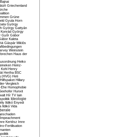
Bajnai
aun
Griechenland
irche
lition
ommen
Grüne
eld
Gyula Horn
pata
György
th
György Gattyán
 Konrád
György
y
Győr
Gábor
Gábor Kaleta
na
Gáspár Miklós
ftbedingungen
arvey Weinstein
brechen
Haus der
usordnung
Heiko
eineken
Heinz-
 Kohl
Henry
ät
Hertha BSC
g (HVG)
Heti
Hilfspaket
Hillary
tler-Vergleich
-Ehe
Homophobie
Seehofer
Hunxit
walt
Hír TV
Iain
spolitik
Ideologie
ély
Ildikó Enyedi
a
Ildikó Vida
liberale
geschaden
Impeachment
mre Kertész
Imre
itro-Fertilisation
rmanten
politik