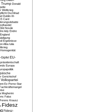
erung
Diäten
 Trump
Donald
pelte
er Weltkrieg
flicht
Dschihad
el
Dublin-III-
E-Card
derungsdebatte
zelhandel
Előd Novák
dre Ady
Endre
England
hädigung
il
Ergebnisse
n Alba Iulia
ltkrieg
 Homogenität
EU-
-Gipfel
präsidentschaft
onds
Europa
uropapolitik
päische
r Gerichtshof
Volkspartei
ent
Ex-Porno-Star
Fachkräftemangel
eise
a Mogherini
enc Falus
Ferenc Krausz
Fidesz
o
ng
Fidesz-