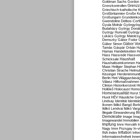
Goldman Sachs
Gordon 
Grenzz
Grenzkontrollen
Griechisch-katholische K
Großbritannien
Große Koa
Großungarn
Grundeink
Gwendoline Delbos-Corfi
Gyula Molnár
Gyöngyös
Budaházy
György Doná
György Hunvald
György
Lukács
György Matolcs
Demszky
Gábor Fodor
Gábor Vo
Gábor Simon
Tamás
Gáspár Orbán
Ha
Hamas
Handelsketten
H
Hass
Hassrede
Hassver
Haushalt
Schicksale
Haushaltseinkommen
Ha
Maas
Heiliger Stephan
H
Christian Strache
Helmut
Kissinger
Herdenimmunit
Berlin
Heti Világgazdasá
Válasz
Hilfsmaßnahmen
Clinton
Historikerstreit
Hi
Hollókő
Holocaust
Homo
Homosexualität
Horst 
Huxit
HÉV
Häusliche Ge
Lindsay
Identität
Identität
Ikonen
Ildikó Bangó Borb
Ildikó Lendvai
Ildikó Varg
Il
Illegale Einwanderung
Demokratie
Image
Ima
Imagewandel
Immobilien
Impfung
Imre Horváth
I
Nagy
Imre Pozsgay
In-v
Inflation
INA
Index
Info
Informationsfreiheit
Innen