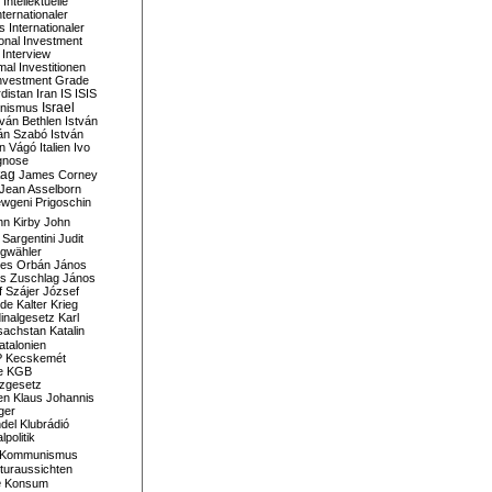
Intellektuelle
nternationaler
s
Internationaler
ional Investment
Interview
mal
Investitionen
nvestment Grade
rdistan
Iran
IS
ISIS
Israel
ionismus
tván Bethlen
István
ván Szabó
István
án Vágó
Italien
Ivo
gnose
tag
James Corney
Jean Asselborn
wgeni Prigoschin
hn Kirby
John
 Sargentini
Judit
gwähler
es Orbán
János
s Zuschlag
János
 Szájer
József
nde
Kalter Krieg
inalgesetz
Karl
sachstan
Katalin
atalonien
P
Kecskemét
e
KGB
tzgesetz
en
Klaus Johannis
ger
del
Klubrádió
politik
Kommunismus
turaussichten
e
Konsum