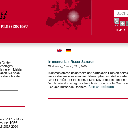
ÜBER 
In memoriam Roger Scruton
h für den
prachigen
Wednesday, January 15th, 2020
istrieren. Melden
alten Sie noch
Kommentatoren beiderseits der politischen Fronten bez
sseberichte der
verstorbenen konservativen Philosophen als Verbündeten
e.
Viktor Orbán, der ihn noch Anfang Dezember in London 
Verdienstorden ausgezeichnet hatte – nur sechs Wochen
Bitte weiterlesen
Tod des britischen Denkers.
Mai
9/11
15. März
1956
ra
444
16
2017
2020