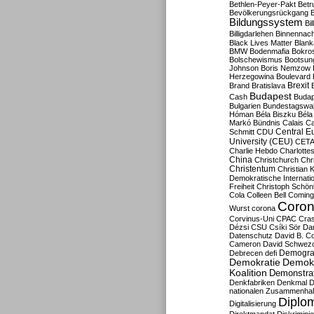
Bethlen-Peyer-Pakt
Betr
Bevölkerungsrückgang
B
Bildungssystem
Bil
Billigdarlehen
Binnennach
Black Lives Matter
Blan
BMW
Bodenmafia
Bokro
Bolschewismus
Bootsun
Johnson
Boris Nemzow
Herzegowina
Boulevard
Brexit
Brand
Bratislava
Budapest
Cash
Budap
Bulgarien
Bundestagswa
Hóman
Béla Biszku
Béla
Markó
Bündnis
Calais
Ca
Central E
Schmitt
CDU
University (CEU)
CET
Charlie Hebdo
Charlottes
China
Christchurch
Chr
Christentum
Christian 
Demokratische Internati
Freiheit
Christoph Schön
Cola
Colleen Bell
Coming
Coron
Wurst
corona
Corvinus-Uni
CPAC
Cra
Dézsi
CSU
Csíki Sör
Da
Datenschutz
David B. Co
Cameron
David Schwezo
Demogra
Debrecen
defi
Demokratie
Demokr
Koalition
Demonstra
Denkfabriken
Denkmal
D
nationalen Zusammenhal
Diplom
Digitalisierung