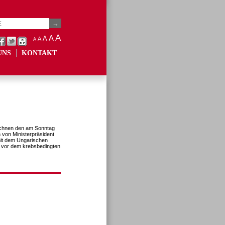
A
A
A
A
A
UNS
KONTAKT
eichnen den am Sonntag
 von Ministerpräsident
mit dem Ungarischen
 vor dem krebsbedingten