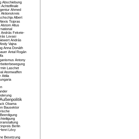
g
Abschiebung
g
Achtelfinale
gentur
Ahmed
Aktionskreis
schschja
Albert
Alexis Tsipras
Alstom
Altus
national
András Fekete-
rás Lovasi
iewert
András
Andy Vajna
ng
Anna Donáth
bauer
Antal Rogán
ifa
iganismus
Antony
rbeiterbewegung
rmin Laschet
al
Atomwaffen
y
Attila
ungaria
en
änder
nderung
Außenpolitik
ack Obama
en
Bausektor
rische
Beerdigung
hteiligung
eranstaltung
inpreis
Berlin
Henri Lévy
me
Besetzung