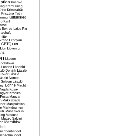
ption
Kosovo
ting
Kreml
Krieg
rise
Kriminalität
t
Krisztina Tóth
Kulturkrieg
erung
fo
Kyrill
tcse
s Bokros
Lajos Rig
tschaft
ittel
kräfte
Lehrplan
LGBTQ
LIBE
Libri
Libyen
Li
anz
on
Litauen
Lockdown
s
London
Lánchíd
zló Donáth
László
 Kövér
László
ászló Nemes
ó Sólyom
László
Löhne
nyi
Macht
Magda Kósa-
agyar Krónika
Posta
Magyar
n
Makkabiade
eber
Manipulation
te
Marktdogmen
ulz
Massaker in
ung
Mateusz
i
Matteo Salvini
en
Mazsihisz
heit
nschenhandel
henschmuggel