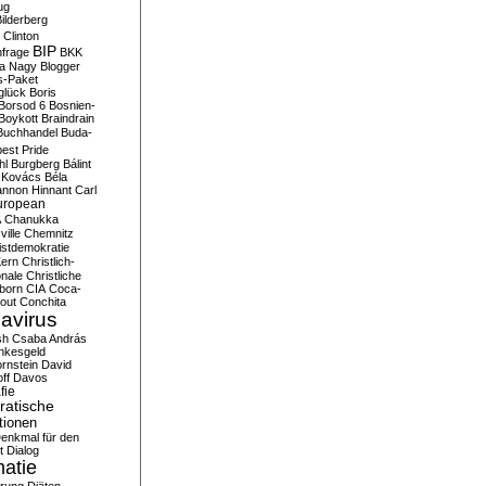
ug
ilderberg
l Clinton
BIP
frage
BKK
ka Nagy
Blogger
s-Paket
glück
Boris
Borsod 6
Bosnien-
Boykott
Braindrain
Buchhandel
Buda-
est Pride
hl
Burgberg
Bálint
 Kovács
Béla
nnon Hinnant
Carl
uropean
A
Chanukka
ville
Chemnitz
istdemokratie
Kern
Christlich-
onale
Christliche
born
CIA
Coca-
out
Conchita
avirus
sh
Csaba András
nkesgeld
rnstein
David
ff
Davos
fie
atische
tionen
enkmal für den
t
Dialog
atie