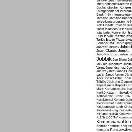
Inslovenzen
Insolvenzen
Interkontinentalraketen
I
Eucharistischer Kongres
Strafgerichtshof
Internat
Bank (IIB)
Internetsteuer
Invasion
Invasionsmahn
Investitionsprogramme
I
Irak-Einsatz
Irakisch-Ku
Islam
Islamismus
Isolat
Istanbuler Konvention
Is
Pukli
István Pásztor
Ist
Tarlós
István Tisza
Istv
Sanader
IWF
Jahrespro
Jahres
Jahresrückblick
Jean-Claude Juncker
Jenő Rácz
Jerusalem
Je
Jobbik
Joe Biden
Jo
McCain
Judentum
Judith
Varga
Jugendschutz
Jun
Justizsystem
János Dén
Lázár
János Volner
Jáno
Áder
József Antall
József
Tóbiás
Jüdische Gemei
Kapitalismus
Kapitol
Kard
Marx
Karpatoukraine
Ka
Katalin Novák
Karikó
K
Katholische Kirche
KDN
Kernklientel
Kettenbrück
Kinderarmut
Kinderschu
Kindesmissbrauch
Kirch
Kleiderordnung
Kleinanle
Klimaneutralität
Klimawan
Klára Dobrev
Kommunal
Kommunalwahlen
Konflikt
Konflikte
Konjunk
Konservativ
Konsens