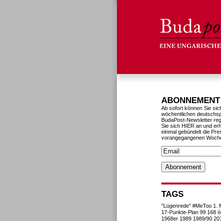
ABONNEMENT
Ab sofort können Sie sic
wöchentlichen deutschs
BudaPost-Newsletter reg
Sie sich HIER an und erh
einmal gebündelt die Pre
vorangegangenen Woch
TAGS
"Lügenrede"
#MeToo
1. 
17-Punkte-Plan
99
168 ó
1968er
1989
1989/90
20