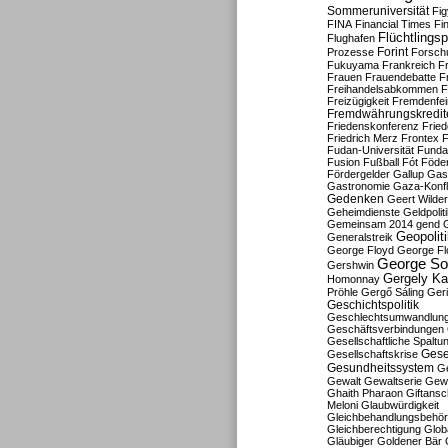
Sommeruniversität
Fig
FINA
Financial Times
Fi
Flüchtlingsp
Flughafen
Forint
Prozesse
Forsch
Fukuyama
Frankreich
F
Frauen
Frauendebatte
F
Freihandelsabkommen
F
Freizügigkeit
Fremdenfein
Fremdwährungskredit
Friedenskonferenz
Frie
Friedrich Merz
Frontex
F
Fudan-Universität
Funda
Fusion
Fußball
Fót
Föder
Fördergelder
Gallup
Gast
Gastronomie
Gaza-Konfl
Gedenken
Geert Wilde
Geheimdienste
Geldpolit
Gemeinsam 2014
gend
Geopolit
Generalstreik
George Floyd
George Fl
George So
Gershwin
Gergely K
Homonnay
Pröhle
Gergő Sáling
Geri
Geschichtspolitik
Geschlechtsumwandlun
Geschäftsverbindungen
Gesellschaftliche Spaltu
Gese
Gesellschaftskrise
Gesundheitssystem
Ge
Gewalt
Gewaltserie
Gew
Ghaith Pharaon
Giftansc
Meloni
Glaubwürdigkeit
Gleichbehandlungsbehö
Gleichberechtigung
Glob
Gläubiger
Goldener Bär