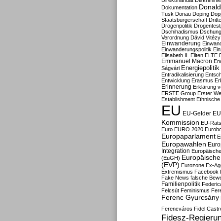
Direktmandat
Diskrimini
Donald
Dokumentation
Tusk
Donau
Doping
Dop
Staatsbürgerschaft
Dritt
Drogenpolitik
Drogentestp
Dschihadismus
Dschung
Verordnung
Dávid Vitézy
Einwanderung
Einwan
Einwanderungspolitik
Ein
Elisabeth II.
Eliten
ELTE
Emmanuel Macron
En
Energiepolitik
Ságvári
Entradikalisierung
Entsc
Entwicklung
Erasmus
Erb
Erinnerung
Erklärung vo
ERSTE Group
Erster We
Establishment
Ethnische
EU
EU-Gelder
EU
Kommission
EU-Rats
Euro
EURO 2020
Eurob
Europaparlament
E
Europawahlen
Euro
Integration
Europäische
Europäische 
(EuGH)
(EVP)
Eurozone
Ex-Ag
Extremismus
Facebook
Fake News
falsche Bew
Familienpolitik
Federic
Felcsút
Feminismus
Fer
Ferenc Gyurcsány
Ferencváros
Fidel Castr
Fidesz-Regieru