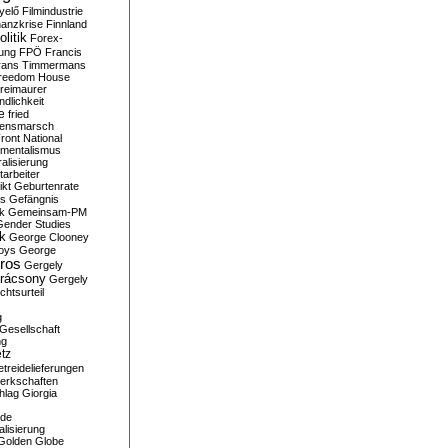
yelő
Filmindustrie
nanzkrise
Finnland
olitik
Forex-
ung
FPÖ
Francis
rans Timmermans
reedom House
reimaurer
dlichkeit
e
fried
densmarsch
ront National
mentalismus
alisierung
arbeiter
ikt
Geburtenrate
rs
Gefängnis
ik
Gemeinsam-PM
Gender Studies
ik
George Clooney
oys
George
ros
Gergely
arácsony
Gergely
chtsurteil
g
Gesellschaft
ng
tz
treidelieferungen
erkschaften
hlag
Giorgia
rde
alisierung
Golden Globe