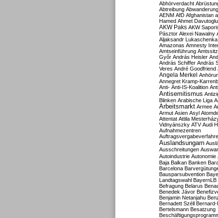
Abhörverdacht
Abrüstun
Abtreibung
Abwanderun
AENM
AfD
Afghanistan
a
Hamed
Ahmet Davutoglu
AKW Paks
AKW Sapori
Pásztor
Alexei Nawalny
Aljaksandr Lukaschenka
Amazonas
Amnesty Inter
Amtseinführung
Amtssitz
Győr
András Heisler
And
András Schiffer
András S
Veres
André Goodfriend
Angela Merkel
Anhöru
Annegret Kramp-Karren
Anti-
Anti-IS-Koalition
Ant
Antisemitismus
Antiz
Blinken
Arabische Liga
A
Arbeitsmarkt
Armee
A
Armut
Asien
Asyl
Atomde
Attentat
Attila Mesterház
Vidnyánszky
ATV
Audi H
Aufnahmezentren
Auftragsvergabeverfahr
Auslandsungarn
Ausl
Ausschreitungen
Auswa
Autoindustrie
Autonomie
Baja
Balkan
Banken
Bar
Barcelona
Barvergütung
Bausparsubvention
Baye
Landtagswahl
BayernLB
Befragung
Belarus
Benac
Benedek Jávor
Benefizv
Benjamin Netanjahu
Benz
Bernadett Széll
Bernard-
Bertelsmann
Besatzung
Beschäftigungsprogram