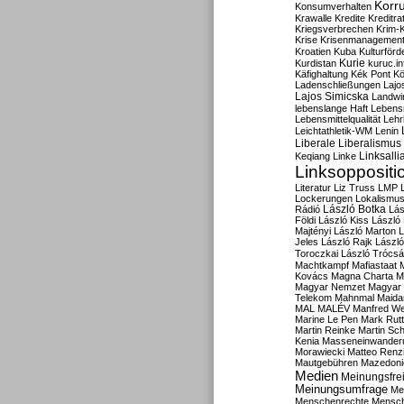
Korru
Konsumverhalten
Krawalle
Kredite
Kreditra
Kriegsverbrechen
Krim-K
Krise
Krisenmanagemen
Kroatien
Kuba
Kulturförd
Kurdistan
Kurie
kuruc.in
Käfighaltung
Kék Pont
Kö
Ladenschließungen
Lajo
Lajos Simicska
Landwir
lebenslange Haft
Lebensm
Lebensmittelqualität
Lehr
Leichtathletik-WM
Lenin
Liberale
Liberalismus
Linksalli
Keqiang
Linke
Linksoppositi
Literatur
Liz Truss
LMP
Lockerungen
Lokalismu
Rádió
László Botka
Lás
Földi
László Kiss
László
Majtényi
László Marton
L
Jeles
László Rajk
Lászl
Toroczkai
László Trócsá
Machtkampf
Mafiastaat
Kovács
Magna Charta
M
Magyar Nemzet
Magyar 
Telekom
Mahnmal
Maida
MAL
MALÉV
Manfred W
Marine Le Pen
Mark Rut
Martin Reinke
Martin Sch
Kenia
Masseneinwander
Morawiecki
Matteo Renz
Mautgebühren
Mazedoni
Medien
Meinungsfrei
Meinungsumfrage
Me
Menschenrechte
Mensc