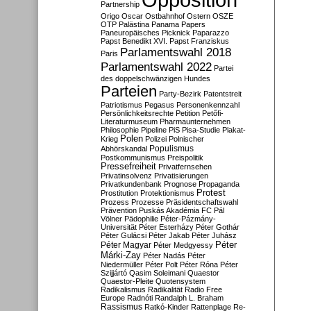
Partnership
Origo
Oscar
Ostbahnhof
Ostern
OSZE
OTP
Palästina
Panama Papers
Paneuropäisches Picknick
Paparazzo
Papst Benedikt XVI.
Papst Franziskus
Parlamentswahl 2018
Paris
Parlamentswahl 2022
Partei
des doppelschwänzigen Hundes
Parteien
Party-Bezirk
Patentstreit
Patriotismus
Pegasus
Personenkennzahl
Persönlichkeitsrechte
Petition
Petőfi-
Literaturmuseum
Pharmaunternehmen
Philosophie
Pipeline
PiS
Pisa-Studie
Plakat-
Polen
Krieg
Polizei
Polnischer
Populismus
Abhörskandal
Postkommunismus
Preispolitik
Pressefreiheit
Privatfernsehen
Privatinsolvenz
Privatisierungen
Privatkundenbank
Prognose
Propaganda
Protest
Prostitution
Protektionismus
Prozess
Prozesse
Präsidentschaftswahl
Prävention
Puskás Akadémia FC
Pál
Völner
Pädophilie
Péter-Pázmány-
Universität
Péter Esterházy
Péter Gothár
Péter Gulácsi
Péter Jakab
Péter Juhász
Péter
Péter Magyar
Péter Medgyessy
Márki-Zay
Péter Nadás
Péter
Niedermüller
Péter Polt
Péter Róna
Péter
Szijjártó
Qasim Soleimani
Quaestor
Quaestor-Pleite
Quotensystem
Radikalismus
Radikalität
Radio Free
Europe
Radnóti
Randalph L. Braham
Rassismus
Ratkó-Kinder
Rattenplage
Re-