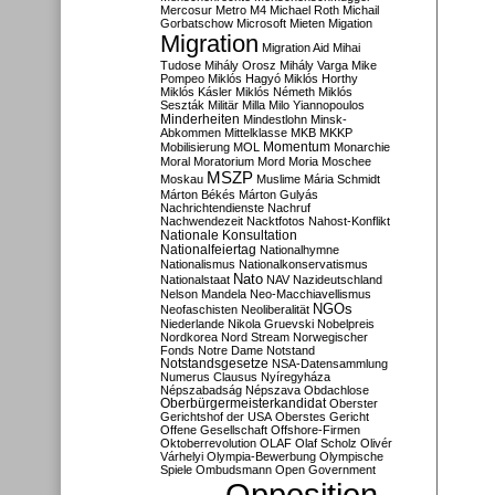
Mercosur
Metro M4
Michael Roth
Michail
Gorbatschow
Microsoft
Mieten
Migation
Migration
Migration Aid
Mihai
Tudose
Mihály Orosz
Mihály Varga
Mike
Pompeo
Miklós Hagyó
Miklós Horthy
Miklós Kásler
Miklós Németh
Miklós
Seszták
Militär
Milla
Milo Yiannopoulos
Minderheiten
Mindestlohn
Minsk-
Abkommen
Mittelklasse
MKB
MKKP
Momentum
Mobilisierung
MOL
Monarchie
Moral
Moratorium
Mord
Moria
Moschee
MSZP
Moskau
Muslime
Mária Schmidt
Márton Békés
Márton Gulyás
Nachrichtendienste
Nachruf
Nachwendezeit
Nacktfotos
Nahost-Konflikt
Nationale Konsultation
Nationalfeiertag
Nationalhymne
Nationalismus
Nationalkonservatismus
Nato
Nationalstaat
NAV
Nazideutschland
Nelson Mandela
Neo-Macchiavellismus
NGOs
Neofaschisten
Neoliberalität
Niederlande
Nikola Gruevski
Nobelpreis
Nordkorea
Nord Stream
Norwegischer
Fonds
Notre Dame
Notstand
Notstandsgesetze
NSA-Datensammlung
Numerus Clausus
Nyíregyháza
Népszabadság
Népszava
Obdachlose
Oberbürgermeisterkandidat
Oberster
Gerichtshof der USA
Oberstes Gericht
Offene Gesellschaft
Offshore-Firmen
Oktoberrevolution
OLAF
Olaf Scholz
Olivér
Várhelyi
Olympia-Bewerbung
Olympische
Spiele
Ombudsmann
Open Government
Opposition