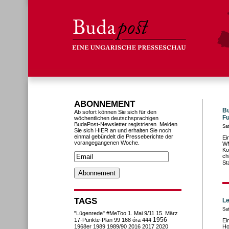
ABONNEMENT
Bu
Ab sofort können Sie sich für den
F
wöchentlichen deutschsprachigen
BudaPost-Newsletter registrieren. Melden
Sa
Sie sich HIER an und erhalten Sie noch
einmal gebündelt die Presseberichte der
Ei
vorangegangenen Woche.
WM
Ko
ch
St
TAGS
Le
Sat
"Lügenrede"
#MeToo
1. Mai
9/11
15. März
1956
17-Punkte-Plan
99
168 óra
444
Ei
1968er
1989
1989/90
2016
2017
2020
Ho