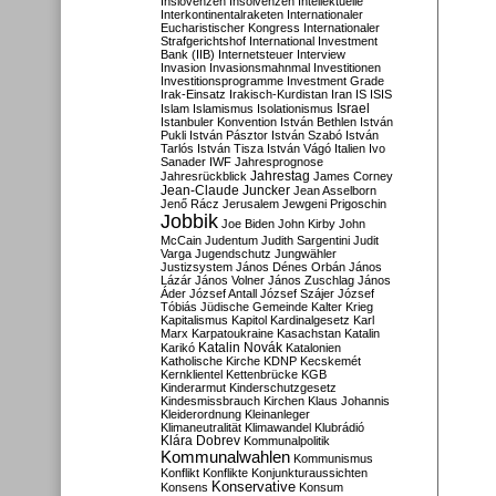
Inslovenzen
Insolvenzen
Intellektuelle
Interkontinentalraketen
Internationaler
Eucharistischer Kongress
Internationaler
Strafgerichtshof
International Investment
Bank (IIB)
Internetsteuer
Interview
Invasion
Invasionsmahnmal
Investitionen
Investitionsprogramme
Investment Grade
Irak-Einsatz
Irakisch-Kurdistan
Iran
IS
ISIS
Israel
Islam
Islamismus
Isolationismus
Istanbuler Konvention
István Bethlen
István
Pukli
István Pásztor
István Szabó
István
Tarlós
István Tisza
István Vágó
Italien
Ivo
Sanader
IWF
Jahresprognose
Jahrestag
Jahresrückblick
James Corney
Jean-Claude Juncker
Jean Asselborn
Jenő Rácz
Jerusalem
Jewgeni Prigoschin
Jobbik
Joe Biden
John Kirby
John
McCain
Judentum
Judith Sargentini
Judit
Varga
Jugendschutz
Jungwähler
Justizsystem
János Dénes Orbán
János
Lázár
János Volner
János Zuschlag
János
Áder
József Antall
József Szájer
József
Tóbiás
Jüdische Gemeinde
Kalter Krieg
Kapitalismus
Kapitol
Kardinalgesetz
Karl
Marx
Karpatoukraine
Kasachstan
Katalin
Katalin Novák
Karikó
Katalonien
Katholische Kirche
KDNP
Kecskemét
Kernklientel
Kettenbrücke
KGB
Kinderarmut
Kinderschutzgesetz
Kindesmissbrauch
Kirchen
Klaus Johannis
Kleiderordnung
Kleinanleger
Klimaneutralität
Klimawandel
Klubrádió
Klára Dobrev
Kommunalpolitik
Kommunalwahlen
Kommunismus
Konflikt
Konflikte
Konjunkturaussichten
Konservative
Konsens
Konsum