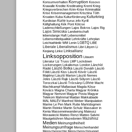
Korruption
Konsumverhalten
Kosovo
Krawalle
Kredite
Kreditrating
Kreml
Krieg
Kriegsverbrechen
Krim-Krise
Kriminalität
Krise
Krisenmanagement
Krisztina Tóth
Kulturkrieg
Kroatien
Kuba
Kulturförderung
Kurdistan
Kurie
kuruc.info
Kyrill
Käfighaltung
Kék Pont
Kötcse
Ladenschließungen
Lajos Bokros
Lajos Rig
Lajos Simicska
Landwirtschaft
lebenslange Haft
Lebensmittel
Lebensmittelqualität
Lehrkräfte
Lehrplan
LGBTQ
Leichtathletik-WM
Lenin
LIBE
Liberale
Liberalismus
Libri
Libyen
Li
Linksallianz
Keqiang
Linke
Linksopposition
Litauen
Literatur
Liz Truss
LMP
Lockdown
Lockerungen
Lokalismus
London
Lánchíd
Rádió
László Botka
László Donáth
László
Földi
László Kiss
László Kövér
László
Majtényi
László Marton
László Nemes
Jeles
László Rajk
László Sólyom
László
Löhne
Toroczkai
László Trócsányi
Macht
Machtkampf
Mafiastaat
Magda Kósa-
Kovács
Magna Charta
Magyar Krónika
Magyar Nemzet
Magyar Posta
Magyar
Telekom
Mahnmal
Maidan
Makkabiade
MAL
MALÉV
Manfred Weber
Manipulation
Marine Le Pen
Mark Rutte
Marktdogmen
Martin Reinke
Martin Schulz
Massaker in
Kenia
Masseneinwanderung
Mateusz
Morawiecki
Matteo Renzi
Matteo Salvini
Mautgebühren
Mazedonien
Mazsihisz
Medien
Meinungsfreiheit
Meinungsumfrage
Menschenhandel
Menschenrechte
Menschenschmuggel