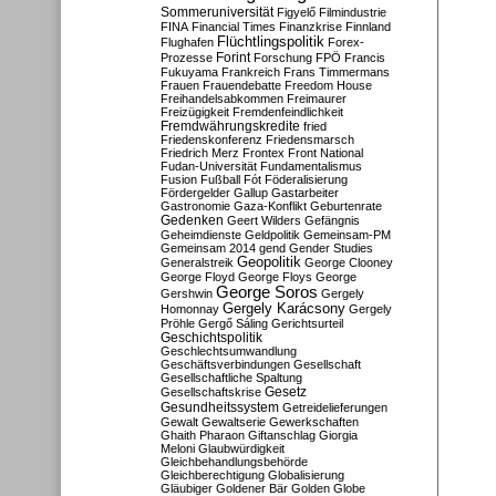
Sommeruniversität
Figyelő
Filmindustrie
FINA
Financial Times
Finanzkrise
Finnland
Flüchtlingspolitik
Flughafen
Forex-
Forint
Prozesse
Forschung
FPÖ
Francis
Fukuyama
Frankreich
Frans Timmermans
Frauen
Frauendebatte
Freedom House
Freihandelsabkommen
Freimaurer
Freizügigkeit
Fremdenfeindlichkeit
Fremdwährungskredite
fried
Friedenskonferenz
Friedensmarsch
Friedrich Merz
Frontex
Front National
Fudan-Universität
Fundamentalismus
Fusion
Fußball
Fót
Föderalisierung
Fördergelder
Gallup
Gastarbeiter
Gastronomie
Gaza-Konflikt
Geburtenrate
Gedenken
Geert Wilders
Gefängnis
Geheimdienste
Geldpolitik
Gemeinsam-PM
Gemeinsam 2014
gend
Gender Studies
Geopolitik
Generalstreik
George Clooney
George Floyd
George Floys
George
George Soros
Gershwin
Gergely
Gergely Karácsony
Homonnay
Gergely
Pröhle
Gergő Sáling
Gerichtsurteil
Geschichtspolitik
Geschlechtsumwandlung
Geschäftsverbindungen
Gesellschaft
Gesellschaftliche Spaltung
Gesetz
Gesellschaftskrise
Gesundheitssystem
Getreidelieferungen
Gewalt
Gewaltserie
Gewerkschaften
Ghaith Pharaon
Giftanschlag
Giorgia
Meloni
Glaubwürdigkeit
Gleichbehandlungsbehörde
Gleichberechtigung
Globalisierung
Gläubiger
Goldener Bär
Golden Globe