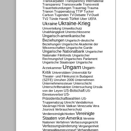
Transkarpatien
Transparency International
Transparenz
Transsexuelle
Transvestit
Trauerbekundungen
Trauertag
Trauma
Trianon
Truppenabzug
TTIP
Tucker
Carlson
Tugenden
TV-Debatte
TV-Duell
Türkei
TV2
Tünde Handó
Uber
UEFA
Ukraine-Krieg
Ukraine
Umverteilung
Umweltschutz
Unabhängigkeit
Unentschlossene
Ungarisch-amerikanische
Beziehungen
Ungarisch-deutsche
Beziehungen
Ungarische Akademie der
Wissenschaften
Ungarische Garde
Ungarische Nationalbank
Ungarischer
Nationaler Filmfonds
Ungarischer
Rechnungshof
Ungarisches Parlament
Ungarische Staatsoper
Ungarische
Ungarn
Ungarn-
Ärztekammer
Kritik
Universitäten
Universität für
Theater- und Filmkunst in Budapest
(SZFE)
Unruhen 2006
Unternehmen
Unternehmenssteuer
Unterschicht
Unterschriftenaktion
Untersuchung
Ursula
US-Botschaft
von der Leyen
US-
US-
Einreiseverbot
Präsidentschaftswahlen
US-
Truppenabzug
Utrecht
Vandalismus
Vasárnapi Hírek
Vatikan
Venezuela
Vera
Jourová
Verbraucherschutz
Vereinigte
Verdienstmöglichkeiten
Staaten von Amerika
Vereinte
Nationen
Verfahren
Verfassungsgericht
Verfassungsänderung
Vergangenheit
Vergewaltigungsvorwurf
Verhandlungen