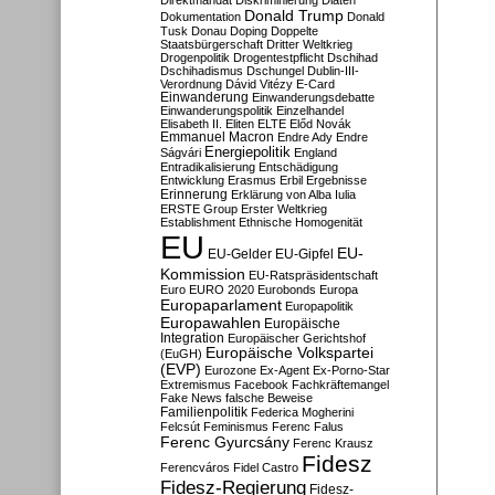
Direktmandat
Diskriminierung
Diäten
Donald Trump
Dokumentation
Donald
Tusk
Donau
Doping
Doppelte
Staatsbürgerschaft
Dritter Weltkrieg
Drogenpolitik
Drogentestpflicht
Dschihad
Dschihadismus
Dschungel
Dublin-III-
Verordnung
Dávid Vitézy
E-Card
Einwanderung
Einwanderungsdebatte
Einwanderungspolitik
Einzelhandel
Elisabeth II.
Eliten
ELTE
Előd Novák
Emmanuel Macron
Endre Ady
Endre
Energiepolitik
Ságvári
England
Entradikalisierung
Entschädigung
Entwicklung
Erasmus
Erbil
Ergebnisse
Erinnerung
Erklärung von Alba Iulia
ERSTE Group
Erster Weltkrieg
Establishment
Ethnische Homogenität
EU
EU-
EU-Gelder
EU-Gipfel
Kommission
EU-Ratspräsidentschaft
Euro
EURO 2020
Eurobonds
Europa
Europaparlament
Europapolitik
Europawahlen
Europäische
Integration
Europäischer Gerichtshof
Europäische Volkspartei
(EuGH)
(EVP)
Eurozone
Ex-Agent
Ex-Porno-Star
Extremismus
Facebook
Fachkräftemangel
Fake News
falsche Beweise
Familienpolitik
Federica Mogherini
Felcsút
Feminismus
Ferenc Falus
Ferenc Gyurcsány
Ferenc Krausz
Fidesz
Ferencváros
Fidel Castro
Fidesz-Regierung
Fidesz-