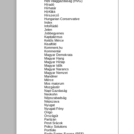
Heti Világgazdaság (HVG)
Híradó
Hírhatár
HírKlikk
Hírszerző
Hungarian Conservative
Index
InfoRádió
Jelen
Jobbegyenes
Kapitalizmus
Kettős Mérce
Kisalföld
Komment.hu
Kommentár
Magyar Demokrata
Magyar Hang
Magyar Hírlap
Magyar Idők
Magyar Narancs
Magyar Nemzet
Mandiner
Mérce
Mos maiorum
Mozgástér
Napi Gazdaság
Neokohn
Népszabadság
Népszava
Nyugat
Nyugati Fény
Origo
Országút
Partizán
Pesti Srácok
Policy Solutions
Portfolio
Radio Freies Europa (RFE)