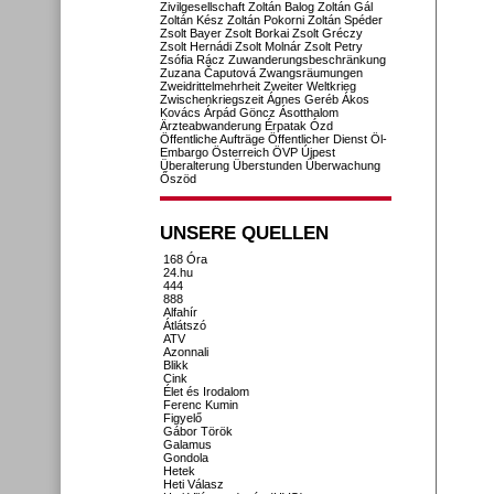
Zivilgesellschaft
Zoltán Balog
Zoltán Gál
Zoltán Kész
Zoltán Pokorni
Zoltán Spéder
Zsolt Bayer
Zsolt Borkai
Zsolt Gréczy
Zsolt Hernádi
Zsolt Molnár
Zsolt Petry
Zsófia Rácz
Zuwanderungsbeschränkung
Zuzana Čaputová
Zwangsräumungen
Zweidrittelmehrheit
Zweiter Weltkrieg
Zwischenkriegszeit
Ágnes Geréb
Ákos
Kovács
Árpád Göncz
Ásotthalom
Ärzteabwanderung
Érpatak
Ózd
Öffentliche Aufträge
Öffentlicher Dienst
Öl-
Embargo
Österreich
ÖVP
Újpest
Überalterung
Überstunden
Überwachung
Őszöd
UNSERE QUELLEN
168 Óra
24.hu
444
888
Alfahír
Átlátszó
ATV
Azonnali
Blikk
Cink
Élet és Irodalom
Ferenc Kumin
Figyelő
Gábor Török
Galamus
Gondola
Hetek
Heti Válasz