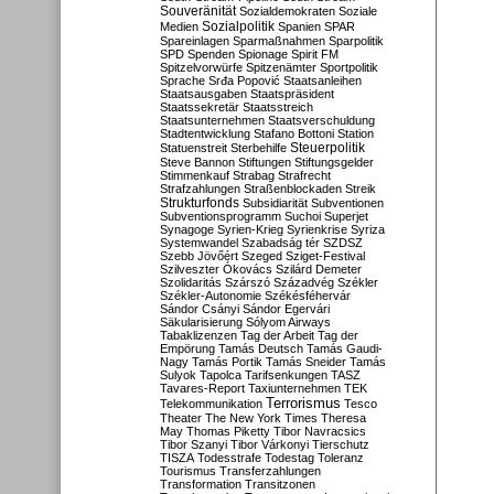
Souveränität
Sozialdemokraten
Soziale
Sozialpolitik
Medien
Spanien
SPAR
Spareinlagen
Sparmaßnahmen
Sparpolitik
SPD
Spenden
Spionage
Spirit FM
Spitzelvorwürfe
Spitzenämter
Sportpolitik
Sprache
Srđa Popović
Staatsanleihen
Staatsausgaben
Staatspräsident
Staatssekretär
Staatsstreich
Staatsunternehmen
Staatsverschuldung
Stadtentwicklung
Stafano Bottoni
Station
Steuerpolitik
Statuenstreit
Sterbehilfe
Steve Bannon
Stiftungen
Stiftungsgelder
Stimmenkauf
Strabag
Strafrecht
Strafzahlungen
Straßenblockaden
Streik
Strukturfonds
Subsidiarität
Subventionen
Subventionsprogramm
Suchoi Superjet
Synagoge
Syrien-Krieg
Syrienkrise
Syriza
Systemwandel
Szabadság tér
SZDSZ
Szebb Jövőért
Szeged
Sziget-Festival
Szilveszter Ókovács
Szilárd Demeter
Szolidaritás
Szárszó
Századvég
Székler
Székler-Autonomie
Székésféhervár
Sándor Csányi
Sándor Egervári
Säkularisierung
Sólyom Airways
Tabaklizenzen
Tag der Arbeit
Tag der
Empörung
Tamás Deutsch
Tamás Gaudi-
Nagy
Tamás Portik
Tamás Sneider
Tamás
Sulyok
Tapolca
Tarifsenkungen
TASZ
Tavares-Report
Taxiunternehmen
TEK
Terrorismus
Telekommunikation
Tesco
Theater
The New York Times
Theresa
May
Thomas Piketty
Tibor Navracsics
Tibor Szanyi
Tibor Várkonyi
Tierschutz
TISZA
Todesstrafe
Todestag
Toleranz
Tourismus
Transferzahlungen
Transformation
Transitzonen