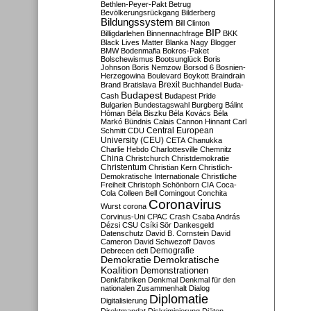
Bethlen-Peyer-Pakt
Betrug
Bevölkerungsrückgang
Bilderberg
Bildungssystem
Bill Clinton
BIP
Billigdarlehen
Binnennachfrage
BKK
Black Lives Matter
Blanka Nagy
Blogger
BMW
Bodenmafia
Bokros-Paket
Bolschewismus
Bootsunglück
Boris
Johnson
Boris Nemzow
Borsod 6
Bosnien-
Herzegowina
Boulevard
Boykott
Braindrain
Brexit
Brand
Bratislava
Buchhandel
Buda-
Budapest
Cash
Budapest Pride
Bulgarien
Bundestagswahl
Burgberg
Bálint
Hóman
Béla Biszku
Béla Kovács
Béla
Markó
Bündnis
Calais
Cannon Hinnant
Carl
Central European
Schmitt
CDU
University (CEU)
CETA
Chanukka
Charlie Hebdo
Charlottesville
Chemnitz
China
Christchurch
Christdemokratie
Christentum
Christian Kern
Christlich-
Demokratische Internationale
Christliche
Freiheit
Christoph Schönborn
CIA
Coca-
Cola
Colleen Bell
Comingout
Conchita
Coronavirus
Wurst
corona
Corvinus-Uni
CPAC
Crash
Csaba András
Dézsi
CSU
Csíki Sör
Dankesgeld
Datenschutz
David B. Cornstein
David
Cameron
David Schwezoff
Davos
Demografie
Debrecen
defi
Demokratie
Demokratische
Koalition
Demonstrationen
Denkfabriken
Denkmal
Denkmal für den
nationalen Zusammenhalt
Dialog
Diplomatie
Digitalisierung