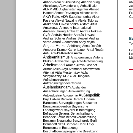
Abhörverdacht
Abrüstung
Abschiebung
üb
Abtreibung
Abwanderung
Achtelfinale
zu
AENM
AfD
Afghanistan
agentur
Ahmed
um
Hamed
Ahmet Davutoglu
Aktionskreis
Pr
AKW Paks
AKW Saporischschja
Albert
Ca
Pásztor
Alexei Nawalny
Alexis Tsipras
Aljaksandr Lukaschenka
Alstom
Altus
Amazonas
Amnesty International
Amtseinführung
Amtssitz
András Fekete-
Győr
András Heisler
András Lovasi
András Schiffer
András Siewert
András
Bu
Veres
André Goodfriend
Andy Vajna
Tu
Angela Merkel
Anhörung
Anna Donáth
Annegret Kramp-Karrenbauer
Antal Rogán
Ei
Anti-
Anti-IS-Koalition
Antifa
Le
Antisemitismus
Antiziganismus
Antony
kü
Blinken
Arabische Liga
Arbeiterbewegung
Arbeitsmarkt
Armee
Armin Laschet
Armut
Asien
Asyl
Atomdeal
Atomwaffen
Attentat
Attila Mesterházy
Attila
Vidnyánszky
ATV
Audi Hungaria
Aufnahmezentren
Auftragsvergabeverfahren
Auslandsungarn
Ausländer
Ausschreitungen
Auswanderung
Außenpolitik
Autoindustrie
Autonomie
Baja
Balkan
Banken
Barack Obama
Barcelona
Barvergütungen
Bausektor
Bausparsubvention
Bayerische
Landtagswahl
BayernLB
Beerdigung
Befragung
Belarus
Benachteiligung
Benedek Jávor
Benefizveranstaltung
Benjamin Netanjahu
Benzinpreis
Berlin
Bernadett Széll
Bernard-Henri Lévy
Bertelsmann
Besatzung
Beschäftigungsprogramme
Besetzung