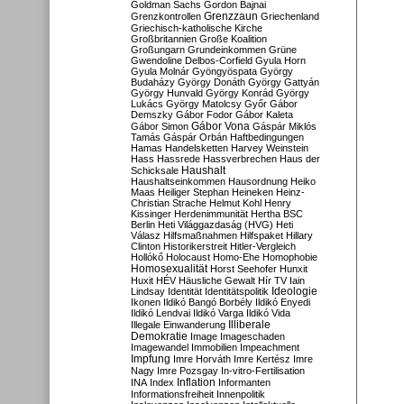
Goldman Sachs
Gordon Bajnai
Grenzzaun
Grenzkontrollen
Griechenland
Griechisch-katholische Kirche
Großbritannien
Große Koalition
Großungarn
Grundeinkommen
Grüne
Gwendoline Delbos-Corfield
Gyula Horn
Gyula Molnár
Gyöngyöspata
György
Budaházy
György Donáth
György Gattyán
György Hunvald
György Konrád
György
Lukács
György Matolcsy
Győr
Gábor
Demszky
Gábor Fodor
Gábor Kaleta
Gábor Vona
Gábor Simon
Gáspár Miklós
Tamás
Gáspár Orbán
Haftbedingungen
Hamas
Handelsketten
Harvey Weinstein
Hass
Hassrede
Hassverbrechen
Haus der
Haushalt
Schicksale
Haushaltseinkommen
Hausordnung
Heiko
Maas
Heiliger Stephan
Heineken
Heinz-
Christian Strache
Helmut Kohl
Henry
Kissinger
Herdenimmunität
Hertha BSC
Berlin
Heti Világgazdaság (HVG)
Heti
Válasz
Hilfsmaßnahmen
Hilfspaket
Hillary
Clinton
Historikerstreit
Hitler-Vergleich
Hollókő
Holocaust
Homo-Ehe
Homophobie
Homosexualität
Horst Seehofer
Hunxit
Huxit
HÉV
Häusliche Gewalt
Hír TV
Iain
Lindsay
Identität
Identitätspolitik
Ideologie
Ikonen
Ildikó Bangó Borbély
Ildikó Enyedi
Ildikó Lendvai
Ildikó Varga
Ildikó Vida
Illiberale
Illegale Einwanderung
Demokratie
Image
Imageschaden
Imagewandel
Immobilien
Impeachment
Impfung
Imre Horváth
Imre Kertész
Imre
Nagy
Imre Pozsgay
In-vitro-Fertilisation
Inflation
INA
Index
Informanten
Informationsfreiheit
Innenpolitik