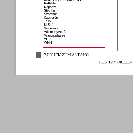
Reflektor
Reposzt
Stop.hu
Szombat
Szuverén
Telex
Új Szó
Vasárnap
Véleményvezér
Világgazdaság
VS
WMN
^
ZURÜ
CK 
ZUM 
ANFANG
DEN 
FAVORITEN 