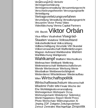
Verjährungsfrist
Verkehr
Vermögenserklärung
Vermögensverwaltung
Versammlungsrecht
Verschwörungstheorien
Versorgungstarife
Verteidigung
Vertragsverletzungsverfahren
Verurteilung
Verwaltung
Verwaltungsgericht
Veszprém
Victor Ponta
Video
Videofälschung
Vienna Capital Partners
Viktor Orbán
VIII. Bezirk
Visegrád-
Visa-Affäre
Visafreiheit
Staaten
Vodafone
Volksaufstand
Volksbefindlichkeit
Volkszählung
Vollbeschäftigung
Vorurteile
VW-Skandal
Völkerverwandtschaft
Waffenlieferungen
Wahlen
Wagner-Aufstand
Wahlbündnis
Wahlfälschung
Wahlgesetz
Wahlkampf
Wallfahrt
Wechselkurs
Weihnachten
Weltbank
Weltkrieg
Weltmeisterschaft
Weltwirtschaftsforum
Wende
Werbesteuer
Werbung
Werte
Westbalkan
Wettbewerbsfähigkeit
Wetterdienst
Whistleblower
Wiederaufbau
Wirtschaftspolitik
Wien
Wirtschaftswachstum
Wissenschaft
Wladimir Putin
WM-Finale
Woche der
Ehe
Wohltätigkeitsveranstaltung
Wohneigentum
Wohnpark Ócsa
Wohnungsmarkt
Wolodymyr Selenskyj
World Happiness Report
World Press
Photo
Wortschatz
Währungsunion
Xi
Jinping
ZDF
Zeitgeist
Zeitungssterben
Zensur
Zentrales Machtgefüge
Zinspolitik