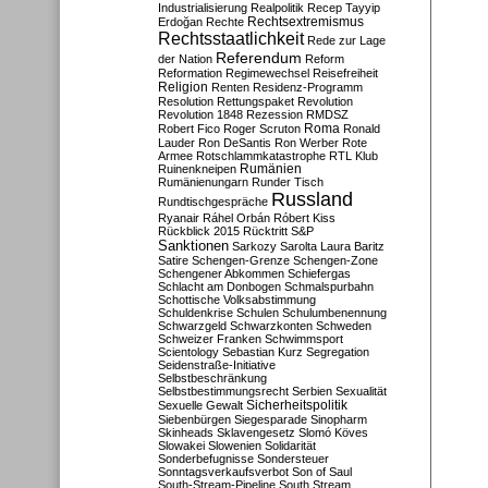
Industrialisierung
Realpolitik
Recep Tayyip
Rechtsextremismus
Erdoğan
Rechte
Rechtsstaatlichkeit
Rede zur Lage
Referendum
der Nation
Reform
Reformation
Regimewechsel
Reisefreiheit
Religion
Renten
Residenz-Programm
Resolution
Rettungspaket
Revolution
Revolution 1848
Rezession
RMDSZ
Roma
Robert Fico
Roger Scruton
Ronald
Lauder
Ron DeSantis
Ron Werber
Rote
Armee
Rotschlammkatastrophe
RTL Klub
Ruinenkneipen
Rumänien
Rumänienungarn
Runder Tisch
Russland
Rundtischgespräche
Ryanair
Ráhel Orbán
Róbert Kiss
Rückblick 2015
Rücktritt
S&P
Sanktionen
Sarkozy
Sarolta Laura Baritz
Satire
Schengen-Grenze
Schengen-Zone
Schengener Abkommen
Schiefergas
Schlacht am Donbogen
Schmalspurbahn
Schottische Volksabstimmung
Schuldenkrise
Schulen
Schulumbenennung
Schwarzgeld
Schwarzkonten
Schweden
Schweizer Franken
Schwimmsport
Scientology
Sebastian Kurz
Segregation
Seidenstraße-Initiative
Selbstbeschränkung
Selbstbestimmungsrecht
Serbien
Sexualität
Sicherheitspolitik
Sexuelle Gewalt
Siebenbürgen
Siegesparade
Sinopharm
Skinheads
Sklavengesetz
Slomó Köves
Slowakei
Slowenien
Solidarität
Sonderbefugnisse
Sondersteuer
Sonntagsverkaufsverbot
Son of Saul
South-Stream-Pipeline
South Stream