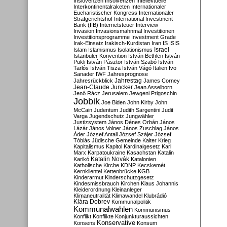
Inslovenzen
Insolvenzen
Intellektuelle
Interkontinentalraketen
Internationaler
Eucharistischer Kongress
Internationaler
Strafgerichtshof
International Investment
Bank (IIB)
Internetsteuer
Interview
Invasion
Invasionsmahnmal
Investitionen
Investitionsprogramme
Investment Grade
Irak-Einsatz
Irakisch-Kurdistan
Iran
IS
ISIS
Israel
Islam
Islamismus
Isolationismus
Istanbuler Konvention
István Bethlen
István
Pukli
István Pásztor
István Szabó
István
Tarlós
István Tisza
István Vágó
Italien
Ivo
Sanader
IWF
Jahresprognose
Jahrestag
Jahresrückblick
James Corney
Jean-Claude Juncker
Jean Asselborn
Jenő Rácz
Jerusalem
Jewgeni Prigoschin
Jobbik
Joe Biden
John Kirby
John
McCain
Judentum
Judith Sargentini
Judit
Varga
Jugendschutz
Jungwähler
Justizsystem
János Dénes Orbán
János
Lázár
János Volner
János Zuschlag
János
Áder
József Antall
József Szájer
József
Tóbiás
Jüdische Gemeinde
Kalter Krieg
Kapitalismus
Kapitol
Kardinalgesetz
Karl
Marx
Karpatoukraine
Kasachstan
Katalin
Katalin Novák
Karikó
Katalonien
Katholische Kirche
KDNP
Kecskemét
Kernklientel
Kettenbrücke
KGB
Kinderarmut
Kinderschutzgesetz
Kindesmissbrauch
Kirchen
Klaus Johannis
Kleiderordnung
Kleinanleger
Klimaneutralität
Klimawandel
Klubrádió
Klára Dobrev
Kommunalpolitik
Kommunalwahlen
Kommunismus
Konflikt
Konflikte
Konjunkturaussichten
Konservative
Konsens
Konsum