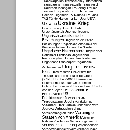
Transkarpatien
Transparency International
Transparenz
Transsexuelle
Transvestit
Trauerbekundungen
Trauertag
Trauma
Trianon
Truppenabzug
TTIP
Tucker
Carlson
Tugenden
TV-Debatte
TV-Duell
Türkei
TV2
Tünde Handó
Uber
UEFA
Ukraine-Krieg
Ukraine
Umverteilung
Umweltschutz
Unabhängigkeit
Unentschlossene
Ungarisch-amerikanische
Beziehungen
Ungarisch-deutsche
Beziehungen
Ungarische Akademie der
Wissenschaften
Ungarische Garde
Ungarische Nationalbank
Ungarischer
Nationaler Filmfonds
Ungarischer
Rechnungshof
Ungarisches Parlament
Ungarische Staatsoper
Ungarische
Ungarn
Ungarn-
Ärztekammer
Kritik
Universitäten
Universität für
Theater- und Filmkunst in Budapest
(SZFE)
Unruhen 2006
Unternehmen
Unternehmenssteuer
Unterschicht
Unterschriftenaktion
Untersuchung
Ursula
US-Botschaft
von der Leyen
US-
US-
Einreiseverbot
Präsidentschaftswahlen
US-
Truppenabzug
Utrecht
Vandalismus
Vasárnapi Hírek
Vatikan
Venezuela
Vera
Jourová
Verbraucherschutz
Vereinigte
Verdienstmöglichkeiten
Staaten von Amerika
Vereinte
Nationen
Verfahren
Verfassungsgericht
Verfassungsänderung
Vergangenheit
Vergewaltigungsvorwurf
Verhandlungen