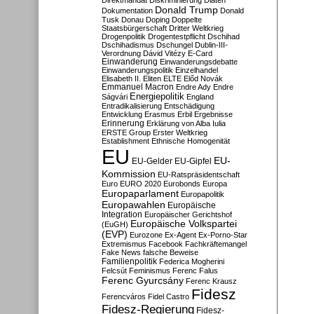
Direktmandat
Diskriminierung
Diäten
Donald Trump
Dokumentation
Donald
Tusk
Donau
Doping
Doppelte
Staatsbürgerschaft
Dritter Weltkrieg
Drogenpolitik
Drogentestpflicht
Dschihad
Dschihadismus
Dschungel
Dublin-III-
Verordnung
Dávid Vitézy
E-Card
Einwanderung
Einwanderungsdebatte
Einwanderungspolitik
Einzelhandel
Elisabeth II.
Eliten
ELTE
Előd Novák
Emmanuel Macron
Endre Ady
Endre
Energiepolitik
Ságvári
England
Entradikalisierung
Entschädigung
Entwicklung
Erasmus
Erbil
Ergebnisse
Erinnerung
Erklärung von Alba Iulia
ERSTE Group
Erster Weltkrieg
Establishment
Ethnische Homogenität
EU
EU-
EU-Gelder
EU-Gipfel
Kommission
EU-Ratspräsidentschaft
Euro
EURO 2020
Eurobonds
Europa
Europaparlament
Europapolitik
Europawahlen
Europäische
Integration
Europäischer Gerichtshof
Europäische Volkspartei
(EuGH)
(EVP)
Eurozone
Ex-Agent
Ex-Porno-Star
Extremismus
Facebook
Fachkräftemangel
Fake News
falsche Beweise
Familienpolitik
Federica Mogherini
Felcsút
Feminismus
Ferenc Falus
Ferenc Gyurcsány
Ferenc Krausz
Fidesz
Ferencváros
Fidel Castro
Fidesz-Regierung
Fidesz-