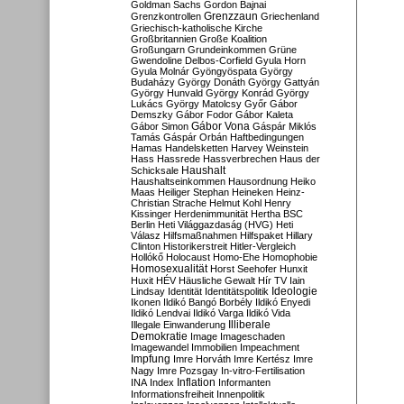
Goldman Sachs
Gordon Bajnai
Grenzzaun
Grenzkontrollen
Griechenland
Griechisch-katholische Kirche
Großbritannien
Große Koalition
Großungarn
Grundeinkommen
Grüne
Gwendoline Delbos-Corfield
Gyula Horn
Gyula Molnár
Gyöngyöspata
György
Budaházy
György Donáth
György Gattyán
György Hunvald
György Konrád
György
Lukács
György Matolcsy
Győr
Gábor
Demszky
Gábor Fodor
Gábor Kaleta
Gábor Vona
Gábor Simon
Gáspár Miklós
Tamás
Gáspár Orbán
Haftbedingungen
Hamas
Handelsketten
Harvey Weinstein
Hass
Hassrede
Hassverbrechen
Haus der
Haushalt
Schicksale
Haushaltseinkommen
Hausordnung
Heiko
Maas
Heiliger Stephan
Heineken
Heinz-
Christian Strache
Helmut Kohl
Henry
Kissinger
Herdenimmunität
Hertha BSC
Berlin
Heti Világgazdaság (HVG)
Heti
Válasz
Hilfsmaßnahmen
Hilfspaket
Hillary
Clinton
Historikerstreit
Hitler-Vergleich
Hollókő
Holocaust
Homo-Ehe
Homophobie
Homosexualität
Horst Seehofer
Hunxit
Huxit
HÉV
Häusliche Gewalt
Hír TV
Iain
Lindsay
Identität
Identitätspolitik
Ideologie
Ikonen
Ildikó Bangó Borbély
Ildikó Enyedi
Ildikó Lendvai
Ildikó Varga
Ildikó Vida
Illiberale
Illegale Einwanderung
Demokratie
Image
Imageschaden
Imagewandel
Immobilien
Impeachment
Impfung
Imre Horváth
Imre Kertész
Imre
Nagy
Imre Pozsgay
In-vitro-Fertilisation
Inflation
INA
Index
Informanten
Informationsfreiheit
Innenpolitik