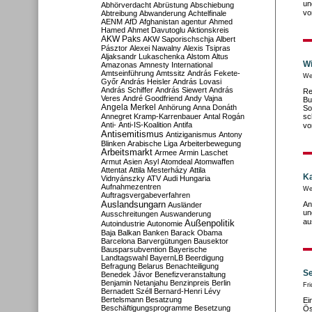
un
Abhörverdacht
Abrüstung
Abschiebung
vo
Abtreibung
Abwanderung
Achtelfinale
AENM
AfD
Afghanistan
agentur
Ahmed
Hamed
Ahmet Davutoglu
Aktionskreis
AKW Paks
AKW Saporischschja
Albert
Pásztor
Alexei Nawalny
Alexis Tsipras
Aljaksandr Lukaschenka
Alstom
Altus
Wi
Amazonas
Amnesty International
Amtseinführung
Amtssitz
András Fekete-
We
Győr
András Heisler
András Lovasi
András Schiffer
András Siewert
András
Re
Veres
André Goodfriend
Andy Vajna
Bu
Angela Merkel
Anhörung
Anna Donáth
So
Annegret Kramp-Karrenbauer
Antal Rogán
sc
Anti-
Anti-IS-Koalition
Antifa
vo
Antisemitismus
Antiziganismus
Antony
Blinken
Arabische Liga
Arbeiterbewegung
Arbeitsmarkt
Armee
Armin Laschet
Armut
Asien
Asyl
Atomdeal
Atomwaffen
Attentat
Attila Mesterházy
Attila
Ka
Vidnyánszky
ATV
Audi Hungaria
Aufnahmezentren
We
Auftragsvergabeverfahren
Auslandsungarn
An
Ausländer
un
Ausschreitungen
Auswanderung
au
Außenpolitik
Autoindustrie
Autonomie
Baja
Balkan
Banken
Barack Obama
Barcelona
Barvergütungen
Bausektor
Bausparsubvention
Bayerische
Landtagswahl
BayernLB
Beerdigung
Befragung
Belarus
Benachteiligung
Se
Benedek Jávor
Benefizveranstaltung
Benjamin Netanjahu
Benzinpreis
Berlin
Fr
Bernadett Széll
Bernard-Henri Lévy
Bertelsmann
Besatzung
Ei
Beschäftigungsprogramme
Besetzung
Ös