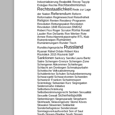
Industrialisierung
Realpolitik
Recep Tayyip
Rechtsextremismus
Erdoğan
Rechte
Rechtsstaatlichkeit
Rede zur Lage
Referendum
der Nation
Reform
Reformation
Regimewechsel
Reisefreiheit
Religion
Renten
Residenz-Programm
Resolution
Rettungspaket
Revolution
Revolution 1848
Rezession
RMDSZ
Roma
Robert Fico
Roger Scruton
Ronald
Lauder
Ron DeSantis
Ron Werber
Rote
Armee
Rotschlammkatastrophe
RTL Klub
Ruinenkneipen
Rumänien
Rumänienungarn
Runder Tisch
Russland
Rundtischgespräche
Ryanair
Ráhel Orbán
Róbert Kiss
Rückblick 2015
Rücktritt
S&P
Sanktionen
Sarkozy
Sarolta Laura Baritz
Satire
Schengen-Grenze
Schengen-Zone
Schengener Abkommen
Schiefergas
Schlacht am Donbogen
Schmalspurbahn
Schottische Volksabstimmung
Schuldenkrise
Schulen
Schulumbenennung
Schwarzgeld
Schwarzkonten
Schweden
Schweizer Franken
Schwimmsport
Scientology
Sebastian Kurz
Segregation
Seidenstraße-Initiative
Selbstbeschränkung
Selbstbestimmungsrecht
Serbien
Sexualität
Sicherheitspolitik
Sexuelle Gewalt
Siebenbürgen
Siegesparade
Sinopharm
Skinheads
Sklavengesetz
Slomó Köves
Slowakei
Slowenien
Solidarität
Sonderbefugnisse
Sondersteuer
Sonntagsverkaufsverbot
Son of Saul
South-Stream-Pipeline
South Stream