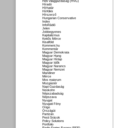
Heti Világgazdaság (HVG)
Híradó
Hírhatár
HírKlikk
Hírszerző
Hungarian Conservative
Index
InfoRádió
Jelen
Jobbegyenes
Kapitalizmus
Kettős Mérce
Kisalföld
Komment.hu
Kommentár
Magyar Demokrata
Magyar Hang
Magyar Hírlap
Magyar Idők
Magyar Narancs
Magyar Nemzet
Mandiner
Mérce
Mos maiorum
Mozgástér
Napi Gazdaság
Neokohn
Népszabadság
Népszava
Nyugat
Nyugati Fény
Origo
Országút
Partizán
Pesti Srácok
Policy Solutions
Portfolio
Radio Freies Europa (RFE)