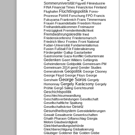
Sommeruniversität
Figyelő
Filmindustrie
FINA
Financial Times
Finanzkrise
Finnland
Flüchtlingspolitik
Flughafen
Forex-
Forint
Prozesse
Forschung
FPÖ
Francis
Fukuyama
Frankreich
Frans Timmermans
Frauen
Frauendebatte
Freedom House
Freihandelsabkommen
Freimaurer
Freizügigkeit
Fremdenfeindlichkeit
Fremdwährungskredite
fried
Friedenskonferenz
Friedensmarsch
Friedrich Merz
Frontex
Front National
Fudan-Universität
Fundamentalismus
Fusion
Fußball
Fót
Föderalisierung
Fördergelder
Gallup
Gastarbeiter
Gastronomie
Gaza-Konflikt
Geburtenrate
Gedenken
Geert Wilders
Gefängnis
Geheimdienste
Geldpolitik
Gemeinsam-PM
Gemeinsam 2014
gend
Gender Studies
Geopolitik
Generalstreik
George Clooney
George Floyd
George Floys
George
George Soros
Gershwin
Gergely
Gergely Karácsony
Homonnay
Gergely
Pröhle
Gergő Sáling
Gerichtsurteil
Geschichtspolitik
Geschlechtsumwandlung
Geschäftsverbindungen
Gesellschaft
Gesellschaftliche Spaltung
Gesetz
Gesellschaftskrise
Gesundheitssystem
Getreidelieferungen
Gewalt
Gewaltserie
Gewerkschaften
Ghaith Pharaon
Giftanschlag
Giorgia
Meloni
Glaubwürdigkeit
Gleichbehandlungsbehörde
Gleichberechtigung
Globalisierung
Gläubiger
Goldener Bär
Golden Globe