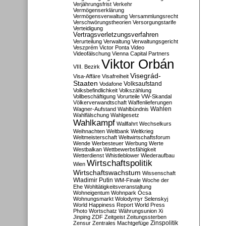
Verjährungsfrist
Verkehr
Vermögenserklärung
Vermögensverwaltung
Versammlungsrecht
Verschwörungstheorien
Versorgungstarife
Verteidigung
Vertragsverletzungsverfahren
Verurteilung
Verwaltung
Verwaltungsgericht
Veszprém
Victor Ponta
Video
Videofälschung
Vienna Capital Partners
Viktor Orbán
VIII. Bezirk
Visegrád-
Visa-Affäre
Visafreiheit
Staaten
Vodafone
Volksaufstand
Volksbefindlichkeit
Volkszählung
Vollbeschäftigung
Vorurteile
VW-Skandal
Völkerverwandtschaft
Waffenlieferungen
Wahlen
Wagner-Aufstand
Wahlbündnis
Wahlfälschung
Wahlgesetz
Wahlkampf
Wallfahrt
Wechselkurs
Weihnachten
Weltbank
Weltkrieg
Weltmeisterschaft
Weltwirtschaftsforum
Wende
Werbesteuer
Werbung
Werte
Westbalkan
Wettbewerbsfähigkeit
Wetterdienst
Whistleblower
Wiederaufbau
Wirtschaftspolitik
Wien
Wirtschaftswachstum
Wissenschaft
Wladimir Putin
WM-Finale
Woche der
Ehe
Wohltätigkeitsveranstaltung
Wohneigentum
Wohnpark Ócsa
Wohnungsmarkt
Wolodymyr Selenskyj
World Happiness Report
World Press
Photo
Wortschatz
Währungsunion
Xi
Jinping
ZDF
Zeitgeist
Zeitungssterben
Zensur
Zentrales Machtgefüge
Zinspolitik