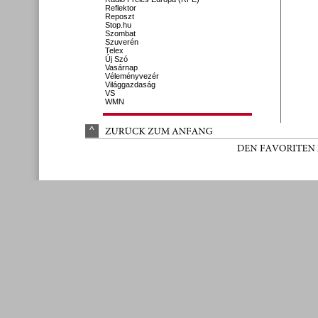
Reflektor
Reposzt
Stop.hu
Szombat
Szuverén
Telex
Új Szó
Vasárnap
Véleményvezér
Világgazdaság
VS
WMN
^
ZURÜ
CK 
ZUM 
ANFANG
DEN 
FAVORITEN 