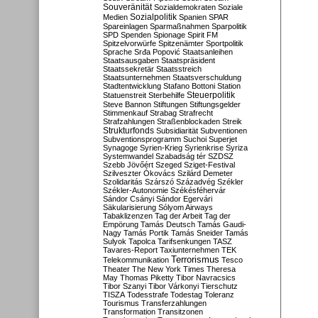
Souveränität
Sozialdemokraten
Soziale
Sozialpolitik
Medien
Spanien
SPAR
Spareinlagen
Sparmaßnahmen
Sparpolitik
SPD
Spenden
Spionage
Spirit FM
Spitzelvorwürfe
Spitzenämter
Sportpolitik
Sprache
Srđa Popović
Staatsanleihen
Staatsausgaben
Staatspräsident
Staatssekretär
Staatsstreich
Staatsunternehmen
Staatsverschuldung
Stadtentwicklung
Stafano Bottoni
Station
Steuerpolitik
Statuenstreit
Sterbehilfe
Steve Bannon
Stiftungen
Stiftungsgelder
Stimmenkauf
Strabag
Strafrecht
Strafzahlungen
Straßenblockaden
Streik
Strukturfonds
Subsidiarität
Subventionen
Subventionsprogramm
Suchoi Superjet
Synagoge
Syrien-Krieg
Syrienkrise
Syriza
Systemwandel
Szabadság tér
SZDSZ
Szebb Jövőért
Szeged
Sziget-Festival
Szilveszter Ókovács
Szilárd Demeter
Szolidaritás
Szárszó
Századvég
Székler
Székler-Autonomie
Székésféhervár
Sándor Csányi
Sándor Egervári
Säkularisierung
Sólyom Airways
Tabaklizenzen
Tag der Arbeit
Tag der
Empörung
Tamás Deutsch
Tamás Gaudi-
Nagy
Tamás Portik
Tamás Sneider
Tamás
Sulyok
Tapolca
Tarifsenkungen
TASZ
Tavares-Report
Taxiunternehmen
TEK
Terrorismus
Telekommunikation
Tesco
Theater
The New York Times
Theresa
May
Thomas Piketty
Tibor Navracsics
Tibor Szanyi
Tibor Várkonyi
Tierschutz
TISZA
Todesstrafe
Todestag
Toleranz
Tourismus
Transferzahlungen
Transformation
Transitzonen