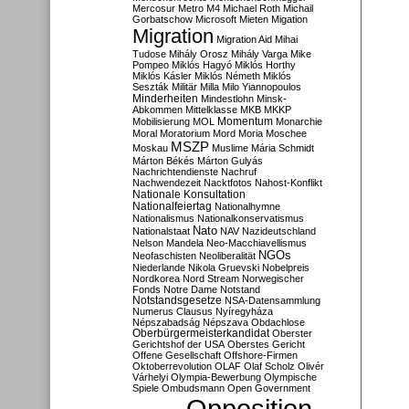
Mercosur
Metro M4
Michael Roth
Michail
Gorbatschow
Microsoft
Mieten
Migation
Migration
Migration Aid
Mihai
Tudose
Mihály Orosz
Mihály Varga
Mike
Pompeo
Miklós Hagyó
Miklós Horthy
Miklós Kásler
Miklós Németh
Miklós
Seszták
Militär
Milla
Milo Yiannopoulos
Minderheiten
Mindestlohn
Minsk-
Abkommen
Mittelklasse
MKB
MKKP
Momentum
Mobilisierung
MOL
Monarchie
Moral
Moratorium
Mord
Moria
Moschee
MSZP
Moskau
Muslime
Mária Schmidt
Márton Békés
Márton Gulyás
Nachrichtendienste
Nachruf
Nachwendezeit
Nacktfotos
Nahost-Konflikt
Nationale Konsultation
Nationalfeiertag
Nationalhymne
Nationalismus
Nationalkonservatismus
Nato
Nationalstaat
NAV
Nazideutschland
Nelson Mandela
Neo-Macchiavellismus
NGOs
Neofaschisten
Neoliberalität
Niederlande
Nikola Gruevski
Nobelpreis
Nordkorea
Nord Stream
Norwegischer
Fonds
Notre Dame
Notstand
Notstandsgesetze
NSA-Datensammlung
Numerus Clausus
Nyíregyháza
Népszabadság
Népszava
Obdachlose
Oberbürgermeisterkandidat
Oberster
Gerichtshof der USA
Oberstes Gericht
Offene Gesellschaft
Offshore-Firmen
Oktoberrevolution
OLAF
Olaf Scholz
Olivér
Várhelyi
Olympia-Bewerbung
Olympische
Spiele
Ombudsmann
Open Government
Opposition