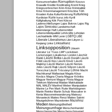
Korruption
Konsumverhalten
Kosovo
Krawalle
Kredite
Kreditrating
Kreml
Krieg
Kriegsverbrechen
Krim-Krise
Kriminalität
Krise
Krisenmanagement
Krisztina Tóth
Kulturkrieg
Kroatien
Kuba
Kulturförderung
Kurdistan
Kurie
kuruc.info
Kyrill
Käfighaltung
Kék Pont
Kötcse
Ladenschließungen
Lajos Bokros
Lajos Rig
Lajos Simicska
Landwirtschaft
lebenslange Haft
Lebensmittel
Lebensmittelqualität
Lehrkräfte
Lehrplan
LGBTQ
Leichtathletik-WM
Lenin
LIBE
Liberale
Liberalismus
Libri
Libyen
Li
Linksallianz
Keqiang
Linke
Linksopposition
Litauen
Literatur
Liz Truss
LMP
Lockdown
Lockerungen
Lokalismus
London
Lánchíd
Rádió
László Botka
László Donáth
László
Földi
László Kiss
László Kövér
László
Majtényi
László Marton
László Nemes
Jeles
László Rajk
László Sólyom
László
Löhne
Toroczkai
László Trócsányi
Macht
Machtkampf
Mafiastaat
Magda Kósa-
Kovács
Magna Charta
Magyar Krónika
Magyar Nemzet
Magyar Posta
Magyar
Telekom
Mahnmal
Maidan
Makkabiade
MAL
MALÉV
Manfred Weber
Manipulation
Marine Le Pen
Mark Rutte
Marktdogmen
Martin Reinke
Martin Schulz
Massaker in
Kenia
Masseneinwanderung
Mateusz
Morawiecki
Matteo Renzi
Matteo Salvini
Mautgebühren
Mazedonien
Mazsihisz
Medien
Meinungsfreiheit
Meinungsumfrage
Menschenhandel
Menschenrechte
Menschenschmuggel