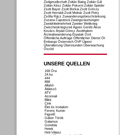
Zivilgesellschaft
Zoltán Balog
Zoltán Gál
Zoltán Kész
Zoltán Pokorni
Zoltán Spéder
Zsolt Bayer
Zsolt Borkai
Zsolt Gréczy
Zsolt Hernádi
Zsolt Molnár
Zsolt Petry
Zsófia Rácz
Zuwanderungsbeschränkung
Zuzana Čaputová
Zwangsräumungen
Zweidrittelmehrheit
Zweiter Weltkrieg
Zwischenkriegszeit
Ágnes Geréb
Ákos
Kovács
Árpád Göncz
Ásotthalom
Ärzteabwanderung
Érpatak
Ózd
Öffentliche Aufträge
Öffentlicher Dienst
Öl-
Embargo
Österreich
ÖVP
Újpest
Überalterung
Überstunden
Überwachung
Őszöd
UNSERE QUELLEN
168 Óra
24.hu
444
888
Alfahír
Átlátszó
ATV
Azonnali
Blikk
Cink
Élet és Irodalom
Ferenc Kumin
Figyelő
Gábor Török
Galamus
Gondola
Hetek
Heti Válasz