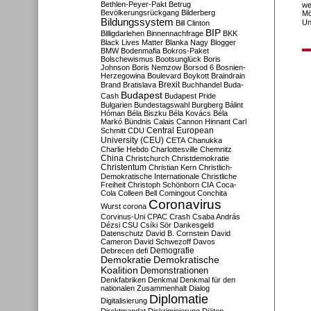
Bethlen-Peyer-Pakt
Betrug
we
Bevölkerungsrückgang
Bilderberg
Mö
Bildungssystem
Un
Bill Clinton
BIP
Billigdarlehen
Binnennachfrage
BKK
Black Lives Matter
Blanka Nagy
Blogger
BMW
Bodenmafia
Bokros-Paket
Bolschewismus
Bootsunglück
Boris
Johnson
Boris Nemzow
Borsod 6
Bosnien-
Herzegowina
Boulevard
Boykott
Braindrain
Brexit
Brand
Bratislava
Buchhandel
Buda-
Budapest
Cash
Budapest Pride
Bulgarien
Bundestagswahl
Burgberg
Bálint
Hóman
Béla Biszku
Béla Kovács
Béla
Markó
Bündnis
Calais
Cannon Hinnant
Carl
Central European
Schmitt
CDU
University (CEU)
CETA
Chanukka
Charlie Hebdo
Charlottesville
Chemnitz
China
Christchurch
Christdemokratie
Christentum
Christian Kern
Christlich-
Demokratische Internationale
Christliche
Freiheit
Christoph Schönborn
CIA
Coca-
Cola
Colleen Bell
Comingout
Conchita
Coronavirus
Wurst
corona
Corvinus-Uni
CPAC
Crash
Csaba András
Dézsi
CSU
Csíki Sör
Dankesgeld
Datenschutz
David B. Cornstein
David
Cameron
David Schwezoff
Davos
Demografie
Debrecen
defi
Demokratie
Demokratische
Koalition
Demonstrationen
Denkfabriken
Denkmal
Denkmal für den
nationalen Zusammenhalt
Dialog
Diplomatie
Digitalisierung