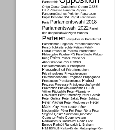
Partnership
Origo
Oscar
Ostbahnhof
Ostern
OSZE
OTP
Palästina
Panama Papers
Paneuropäisches Picknick
Paparazzo
Papst Benedikt XVI.
Papst Franziskus
Parlamentswahl 2018
Paris
Parlamentswahl 2022
Partei
des doppelschwänzigen Hundes
Parteien
Party-Bezirk
Patentstreit
Patriotismus
Pegasus
Personenkennzahl
Persönlichkeitsrechte
Petition
Petőfi-
Literaturmuseum
Pharmaunternehmen
Philosophie
Pipeline
PiS
Pisa-Studie
Plakat-
Polen
Krieg
Polizei
Polnischer
Populismus
Abhörskandal
Postkommunismus
Preispolitik
Pressefreiheit
Privatfernsehen
Privatinsolvenz
Privatisierungen
Privatkundenbank
Prognose
Propaganda
Protest
Prostitution
Protektionismus
Prozess
Prozesse
Präsidentschaftswahl
Prävention
Puskás Akadémia FC
Pál
Völner
Pädophilie
Péter-Pázmány-
Universität
Péter Esterházy
Péter Gothár
Péter Gulácsi
Péter Jakab
Péter Juhász
Péter
Péter Magyar
Péter Medgyessy
Márki-Zay
Péter Nadás
Péter
Niedermüller
Péter Polt
Péter Róna
Péter
Szijjártó
Qasim Soleimani
Quaestor
Quaestor-Pleite
Quotensystem
Radikalismus
Radikalität
Radio Free
Europe
Radnóti
Randalph L. Braham
Rassismus
Ratkó-Kinder
Rattenplage
Re-