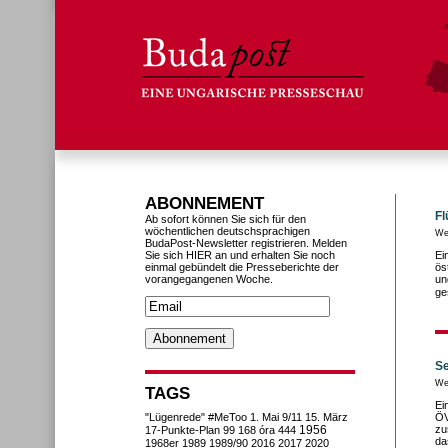
ABONNEMENT
Fl
Ab sofort können Sie sich für den
wöchentlichen deutschsprachigen
We
BudaPost-Newsletter registrieren. Melden
Sie sich HIER an und erhalten Sie noch
Ei
einmal gebündelt die Presseberichte der
ös
vorangegangenen Woche.
un
ge
Se
We
TAGS
Ei
"Lügenrede"
#MeToo
1. Mai
9/11
15. März
ÖV
1956
zu
17-Punkte-Plan
99
168 óra
444
da
1968er
1989
1989/90
2016
2017
2020