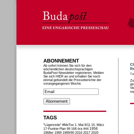
ABONNEMENT
Ch
Ab sofort können Sie sich für den
R
wöchentlichen deutschsprachigen
BudaPost-Newsletter registrieren. Melden
Tu
Sie sich HIER an und erhalten Sie noch
einmal gebündelt die Presseberichte der
Zo
vorangegangenen Woche.
ge
Va
re
TAGS
"Lügenrede"
#MeToo
1. Mai
9/11
15. März
1956
17-Punkte-Plan
99
168 óra
444
1968er
1989
1989/90
2016
2017
2020