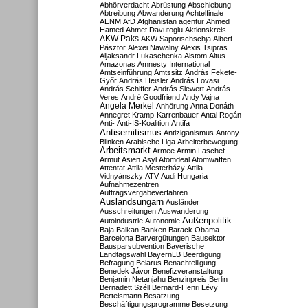
Abhörverdacht
Abrüstung
Abschiebung
Abtreibung
Abwanderung
Achtelfinale
AENM
AfD
Afghanistan
agentur
Ahmed
Hamed
Ahmet Davutoglu
Aktionskreis
AKW Paks
AKW Saporischschja
Albert
Pásztor
Alexei Nawalny
Alexis Tsipras
Aljaksandr Lukaschenka
Alstom
Altus
Amazonas
Amnesty International
Amtseinführung
Amtssitz
András Fekete-
Győr
András Heisler
András Lovasi
András Schiffer
András Siewert
András
Veres
André Goodfriend
Andy Vajna
Angela Merkel
Anhörung
Anna Donáth
Annegret Kramp-Karrenbauer
Antal Rogán
Anti-
Anti-IS-Koalition
Antifa
Antisemitismus
Antiziganismus
Antony
Blinken
Arabische Liga
Arbeiterbewegung
Arbeitsmarkt
Armee
Armin Laschet
Armut
Asien
Asyl
Atomdeal
Atomwaffen
Attentat
Attila Mesterházy
Attila
Vidnyánszky
ATV
Audi Hungaria
Aufnahmezentren
Auftragsvergabeverfahren
Auslandsungarn
Ausländer
Ausschreitungen
Auswanderung
Außenpolitik
Autoindustrie
Autonomie
Baja
Balkan
Banken
Barack Obama
Barcelona
Barvergütungen
Bausektor
Bausparsubvention
Bayerische
Landtagswahl
BayernLB
Beerdigung
Befragung
Belarus
Benachteiligung
Benedek Jávor
Benefizveranstaltung
Benjamin Netanjahu
Benzinpreis
Berlin
Bernadett Széll
Bernard-Henri Lévy
Bertelsmann
Besatzung
Beschäftigungsprogramme
Besetzung