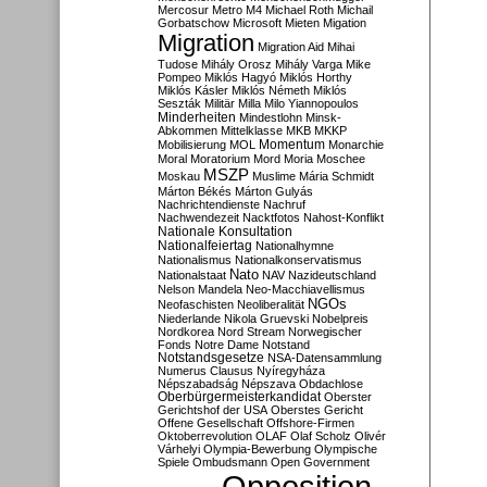
Mercosur
Metro M4
Michael Roth
Michail
Gorbatschow
Microsoft
Mieten
Migation
Migration
Migration Aid
Mihai
Tudose
Mihály Orosz
Mihály Varga
Mike
Pompeo
Miklós Hagyó
Miklós Horthy
Miklós Kásler
Miklós Németh
Miklós
Seszták
Militär
Milla
Milo Yiannopoulos
Minderheiten
Mindestlohn
Minsk-
Abkommen
Mittelklasse
MKB
MKKP
Momentum
Mobilisierung
MOL
Monarchie
Moral
Moratorium
Mord
Moria
Moschee
MSZP
Moskau
Muslime
Mária Schmidt
Márton Békés
Márton Gulyás
Nachrichtendienste
Nachruf
Nachwendezeit
Nacktfotos
Nahost-Konflikt
Nationale Konsultation
Nationalfeiertag
Nationalhymne
Nationalismus
Nationalkonservatismus
Nato
Nationalstaat
NAV
Nazideutschland
Nelson Mandela
Neo-Macchiavellismus
NGOs
Neofaschisten
Neoliberalität
Niederlande
Nikola Gruevski
Nobelpreis
Nordkorea
Nord Stream
Norwegischer
Fonds
Notre Dame
Notstand
Notstandsgesetze
NSA-Datensammlung
Numerus Clausus
Nyíregyháza
Népszabadság
Népszava
Obdachlose
Oberbürgermeisterkandidat
Oberster
Gerichtshof der USA
Oberstes Gericht
Offene Gesellschaft
Offshore-Firmen
Oktoberrevolution
OLAF
Olaf Scholz
Olivér
Várhelyi
Olympia-Bewerbung
Olympische
Spiele
Ombudsmann
Open Government
Opposition