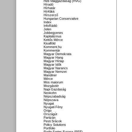
Heti Világgazdaság (HVG)
Híradó
Hírhatár
HírKlikk
Hírszerző
Hungarian Conservative
Index
InfoRádió
Jelen
Jobbegyenes
Kapitalizmus
Kettős Mérce
Kisalföld
Komment.hu
Kommentár
Magyar Demokrata
Magyar Hang
Magyar Hírlap
Magyar Idők
Magyar Narancs
Magyar Nemzet
Mandiner
Mérce
Mos maiorum
Mozgástér
Napi Gazdaság
Neokohn
Népszabadság
Népszava
Nyugat
Nyugati Fény
Origo
Országút
Partizán
Pesti Srácok
Policy Solutions
Portfolio
Radio Freies Europa (RFE)