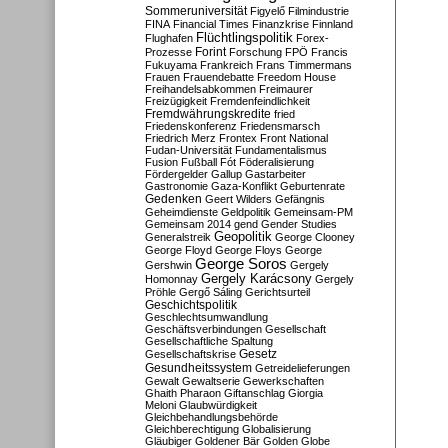
Sommeruniversität
Figyelő
Filmindustrie
FINA
Financial Times
Finanzkrise
Finnland
Flüchtlingspolitik
Flughafen
Forex-
Forint
Prozesse
Forschung
FPÖ
Francis
Fukuyama
Frankreich
Frans Timmermans
Frauen
Frauendebatte
Freedom House
Freihandelsabkommen
Freimaurer
Freizügigkeit
Fremdenfeindlichkeit
Fremdwährungskredite
fried
Friedenskonferenz
Friedensmarsch
Friedrich Merz
Frontex
Front National
Fudan-Universität
Fundamentalismus
Fusion
Fußball
Fót
Föderalisierung
Fördergelder
Gallup
Gastarbeiter
Gastronomie
Gaza-Konflikt
Geburtenrate
Gedenken
Geert Wilders
Gefängnis
Geheimdienste
Geldpolitik
Gemeinsam-PM
Gemeinsam 2014
gend
Gender Studies
Geopolitik
Generalstreik
George Clooney
George Floyd
George Floys
George
George Soros
Gershwin
Gergely
Gergely Karácsony
Homonnay
Gergely
Pröhle
Gergő Sáling
Gerichtsurteil
Geschichtspolitik
Geschlechtsumwandlung
Geschäftsverbindungen
Gesellschaft
Gesellschaftliche Spaltung
Gesetz
Gesellschaftskrise
Gesundheitssystem
Getreidelieferungen
Gewalt
Gewaltserie
Gewerkschaften
Ghaith Pharaon
Giftanschlag
Giorgia
Meloni
Glaubwürdigkeit
Gleichbehandlungsbehörde
Gleichberechtigung
Globalisierung
Gläubiger
Goldener Bär
Golden Globe