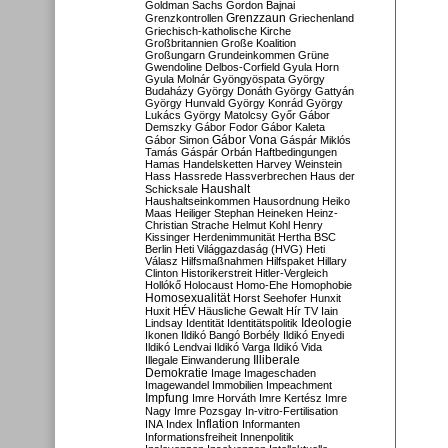
Goldman Sachs
Gordon Bajnai
Grenzzaun
Grenzkontrollen
Griechenland
Griechisch-katholische Kirche
Großbritannien
Große Koalition
Großungarn
Grundeinkommen
Grüne
Gwendoline Delbos-Corfield
Gyula Horn
Gyula Molnár
Gyöngyöspata
György
Budaházy
György Donáth
György Gattyán
György Hunvald
György Konrád
György
Lukács
György Matolcsy
Győr
Gábor
Demszky
Gábor Fodor
Gábor Kaleta
Gábor Vona
Gábor Simon
Gáspár Miklós
Tamás
Gáspár Orbán
Haftbedingungen
Hamas
Handelsketten
Harvey Weinstein
Hass
Hassrede
Hassverbrechen
Haus der
Haushalt
Schicksale
Haushaltseinkommen
Hausordnung
Heiko
Maas
Heiliger Stephan
Heineken
Heinz-
Christian Strache
Helmut Kohl
Henry
Kissinger
Herdenimmunität
Hertha BSC
Berlin
Heti Világgazdaság (HVG)
Heti
Válasz
Hilfsmaßnahmen
Hilfspaket
Hillary
Clinton
Historikerstreit
Hitler-Vergleich
Hollókő
Holocaust
Homo-Ehe
Homophobie
Homosexualität
Horst Seehofer
Hunxit
Huxit
HÉV
Häusliche Gewalt
Hír TV
Iain
Lindsay
Identität
Identitätspolitik
Ideologie
Ikonen
Ildikó Bangó Borbély
Ildikó Enyedi
Ildikó Lendvai
Ildikó Varga
Ildikó Vida
Illiberale
Illegale Einwanderung
Demokratie
Image
Imageschaden
Imagewandel
Immobilien
Impeachment
Impfung
Imre Horváth
Imre Kertész
Imre
Nagy
Imre Pozsgay
In-vitro-Fertilisation
Inflation
INA
Index
Informanten
Informationsfreiheit
Innenpolitik