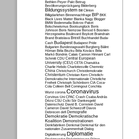
Bethlen-Peyer-Pakt
Betrug
Bevölkerungsrückgang
Bilderberg
Bildungssystem
Bill Clinton
BIP
Billigdarlehen
Binnennachfrage
BKK
Black Lives Matter
Blanka Nagy
Blogger
BMW
Bodenmafia
Bokros-Paket
Bolschewismus
Bootsunglück
Boris
Johnson
Boris Nemzow
Borsod 6
Bosnien-
Herzegowina
Boulevard
Boykott
Braindrain
Brexit
Brand
Bratislava
Buchhandel
Buda-
Budapest
Cash
Budapest Pride
Bulgarien
Bundestagswahl
Burgberg
Bálint
Hóman
Béla Biszku
Béla Kovács
Béla
Markó
Bündnis
Calais
Cannon Hinnant
Carl
Central European
Schmitt
CDU
University (CEU)
CETA
Chanukka
Charlie Hebdo
Charlottesville
Chemnitz
China
Christchurch
Christdemokratie
Christentum
Christian Kern
Christlich-
Demokratische Internationale
Christliche
Freiheit
Christoph Schönborn
CIA
Coca-
Cola
Colleen Bell
Comingout
Conchita
Coronavirus
Wurst
corona
Corvinus-Uni
CPAC
Crash
Csaba András
Dézsi
CSU
Csíki Sör
Dankesgeld
Datenschutz
David B. Cornstein
David
Cameron
David Schwezoff
Davos
Demografie
Debrecen
defi
Demokratie
Demokratische
Koalition
Demonstrationen
Denkfabriken
Denkmal
Denkmal für den
nationalen Zusammenhalt
Dialog
Diplomatie
Digitalisierung