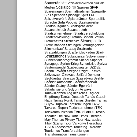
Souveränität
Sozialdemokraten
Soziale
Sozialpolitik
Medien
Spanien
SPAR
Spareinlagen
Sparmaßnahmen
Sparpolitik
SPD
Spenden
Spionage
Spirit FM
Spitzelvorwürfe
Spitzenämter
Sportpolitik
Sprache
Srđa Popović
Staatsanleihen
Staatsausgaben
Staatspräsident
Staatssekretär
Staatsstreich
Staatsunternehmen
Staatsverschuldung
Stadtentwicklung
Stafano Bottoni
Station
Steuerpolitik
Statuenstreit
Sterbehilfe
Steve Bannon
Stiftungen
Stiftungsgelder
Stimmenkauf
Strabag
Strafrecht
Strafzahlungen
Straßenblockaden
Streik
Strukturfonds
Subsidiarität
Subventionen
Subventionsprogramm
Suchoi Superjet
Synagoge
Syrien-Krieg
Syrienkrise
Syriza
Systemwandel
Szabadság tér
SZDSZ
Szebb Jövőért
Szeged
Sziget-Festival
Szilveszter Ókovács
Szilárd Demeter
Szolidaritás
Szárszó
Századvég
Székler
Székler-Autonomie
Székésféhervár
Sándor Csányi
Sándor Egervári
Säkularisierung
Sólyom Airways
Tabaklizenzen
Tag der Arbeit
Tag der
Empörung
Tamás Deutsch
Tamás Gaudi-
Nagy
Tamás Portik
Tamás Sneider
Tamás
Sulyok
Tapolca
Tarifsenkungen
TASZ
Tavares-Report
Taxiunternehmen
TEK
Terrorismus
Telekommunikation
Tesco
Theater
The New York Times
Theresa
May
Thomas Piketty
Tibor Navracsics
Tibor Szanyi
Tibor Várkonyi
Tierschutz
TISZA
Todesstrafe
Todestag
Toleranz
Tourismus
Transferzahlungen
Transformation
Transitzonen