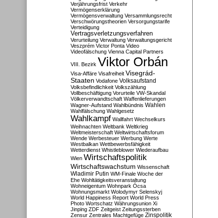
Verjährungsfrist
Verkehr
Vermögenserklärung
Vermögensverwaltung
Versammlungsrecht
Verschwörungstheorien
Versorgungstarife
Verteidigung
Vertragsverletzungsverfahren
Verurteilung
Verwaltung
Verwaltungsgericht
Veszprém
Victor Ponta
Video
Videofälschung
Vienna Capital Partners
Viktor Orbán
VIII. Bezirk
Visegrád-
Visa-Affäre
Visafreiheit
Staaten
Vodafone
Volksaufstand
Volksbefindlichkeit
Volkszählung
Vollbeschäftigung
Vorurteile
VW-Skandal
Völkerverwandtschaft
Waffenlieferungen
Wahlen
Wagner-Aufstand
Wahlbündnis
Wahlfälschung
Wahlgesetz
Wahlkampf
Wallfahrt
Wechselkurs
Weihnachten
Weltbank
Weltkrieg
Weltmeisterschaft
Weltwirtschaftsforum
Wende
Werbesteuer
Werbung
Werte
Westbalkan
Wettbewerbsfähigkeit
Wetterdienst
Whistleblower
Wiederaufbau
Wirtschaftspolitik
Wien
Wirtschaftswachstum
Wissenschaft
Wladimir Putin
WM-Finale
Woche der
Ehe
Wohltätigkeitsveranstaltung
Wohneigentum
Wohnpark Ócsa
Wohnungsmarkt
Wolodymyr Selenskyj
World Happiness Report
World Press
Photo
Wortschatz
Währungsunion
Xi
Jinping
ZDF
Zeitgeist
Zeitungssterben
Zensur
Zentrales Machtgefüge
Zinspolitik