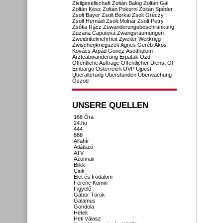
Zivilgesellschaft
Zoltán Balog
Zoltán Gál
Zoltán Kész
Zoltán Pokorni
Zoltán Spéder
Zsolt Bayer
Zsolt Borkai
Zsolt Gréczy
Zsolt Hernádi
Zsolt Molnár
Zsolt Petry
Zsófia Rácz
Zuwanderungsbeschränkung
Zuzana Čaputová
Zwangsräumungen
Zweidrittelmehrheit
Zweiter Weltkrieg
Zwischenkriegszeit
Ágnes Geréb
Ákos
Kovács
Árpád Göncz
Ásotthalom
Ärzteabwanderung
Érpatak
Ózd
Öffentliche Aufträge
Öffentlicher Dienst
Öl-
Embargo
Österreich
ÖVP
Újpest
Überalterung
Überstunden
Überwachung
Őszöd
UNSERE QUELLEN
168 Óra
24.hu
444
888
Alfahír
Átlátszó
ATV
Azonnali
Blikk
Cink
Élet és Irodalom
Ferenc Kumin
Figyelő
Gábor Török
Galamus
Gondola
Hetek
Heti Válasz