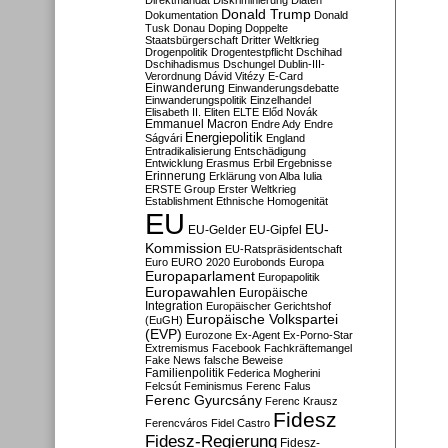
Direktmandat
Diskriminierung
Diäten
Donald Trump
Dokumentation
Donald
Tusk
Donau
Doping
Doppelte
Staatsbürgerschaft
Dritter Weltkrieg
Drogenpolitik
Drogentestpflicht
Dschihad
Dschihadismus
Dschungel
Dublin-III-
Verordnung
Dávid Vitézy
E-Card
Einwanderung
Einwanderungsdebatte
Einwanderungspolitik
Einzelhandel
Elisabeth II.
Eliten
ELTE
Előd Novák
Emmanuel Macron
Endre Ady
Endre
Energiepolitik
Ságvári
England
Entradikalisierung
Entschädigung
Entwicklung
Erasmus
Erbil
Ergebnisse
Erinnerung
Erklärung von Alba Iulia
ERSTE Group
Erster Weltkrieg
Establishment
Ethnische Homogenität
EU
EU-
EU-Gelder
EU-Gipfel
Kommission
EU-Ratspräsidentschaft
Euro
EURO 2020
Eurobonds
Europa
Europaparlament
Europapolitik
Europawahlen
Europäische
Integration
Europäischer Gerichtshof
Europäische Volkspartei
(EuGH)
(EVP)
Eurozone
Ex-Agent
Ex-Porno-Star
Extremismus
Facebook
Fachkräftemangel
Fake News
falsche Beweise
Familienpolitik
Federica Mogherini
Felcsút
Feminismus
Ferenc Falus
Ferenc Gyurcsány
Ferenc Krausz
Fidesz
Ferencváros
Fidel Castro
Fidesz-Regierung
Fidesz-