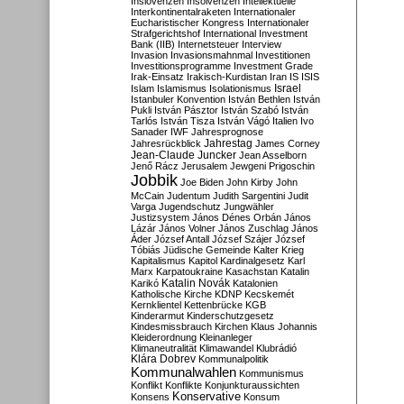
Inslovenzen
Insolvenzen
Intellektuelle
Interkontinentalraketen
Internationaler
Eucharistischer Kongress
Internationaler
Strafgerichtshof
International Investment
Bank (IIB)
Internetsteuer
Interview
Invasion
Invasionsmahnmal
Investitionen
Investitionsprogramme
Investment Grade
Irak-Einsatz
Irakisch-Kurdistan
Iran
IS
ISIS
Israel
Islam
Islamismus
Isolationismus
Istanbuler Konvention
István Bethlen
István
Pukli
István Pásztor
István Szabó
István
Tarlós
István Tisza
István Vágó
Italien
Ivo
Sanader
IWF
Jahresprognose
Jahrestag
Jahresrückblick
James Corney
Jean-Claude Juncker
Jean Asselborn
Jenő Rácz
Jerusalem
Jewgeni Prigoschin
Jobbik
Joe Biden
John Kirby
John
McCain
Judentum
Judith Sargentini
Judit
Varga
Jugendschutz
Jungwähler
Justizsystem
János Dénes Orbán
János
Lázár
János Volner
János Zuschlag
János
Áder
József Antall
József Szájer
József
Tóbiás
Jüdische Gemeinde
Kalter Krieg
Kapitalismus
Kapitol
Kardinalgesetz
Karl
Marx
Karpatoukraine
Kasachstan
Katalin
Katalin Novák
Karikó
Katalonien
Katholische Kirche
KDNP
Kecskemét
Kernklientel
Kettenbrücke
KGB
Kinderarmut
Kinderschutzgesetz
Kindesmissbrauch
Kirchen
Klaus Johannis
Kleiderordnung
Kleinanleger
Klimaneutralität
Klimawandel
Klubrádió
Klára Dobrev
Kommunalpolitik
Kommunalwahlen
Kommunismus
Konflikt
Konflikte
Konjunkturaussichten
Konservative
Konsens
Konsum