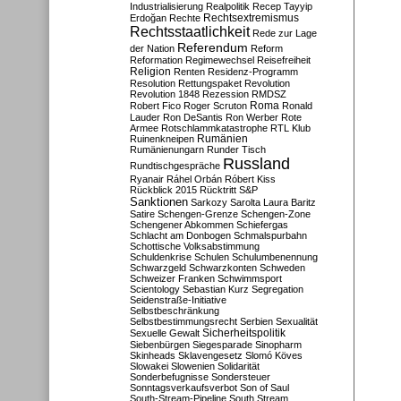
Industrialisierung
Realpolitik
Recep Tayyip
Rechtsextremismus
Erdoğan
Rechte
Rechtsstaatlichkeit
Rede zur Lage
Referendum
der Nation
Reform
Reformation
Regimewechsel
Reisefreiheit
Religion
Renten
Residenz-Programm
Resolution
Rettungspaket
Revolution
Revolution 1848
Rezession
RMDSZ
Roma
Robert Fico
Roger Scruton
Ronald
Lauder
Ron DeSantis
Ron Werber
Rote
Armee
Rotschlammkatastrophe
RTL Klub
Ruinenkneipen
Rumänien
Rumänienungarn
Runder Tisch
Russland
Rundtischgespräche
Ryanair
Ráhel Orbán
Róbert Kiss
Rückblick 2015
Rücktritt
S&P
Sanktionen
Sarkozy
Sarolta Laura Baritz
Satire
Schengen-Grenze
Schengen-Zone
Schengener Abkommen
Schiefergas
Schlacht am Donbogen
Schmalspurbahn
Schottische Volksabstimmung
Schuldenkrise
Schulen
Schulumbenennung
Schwarzgeld
Schwarzkonten
Schweden
Schweizer Franken
Schwimmsport
Scientology
Sebastian Kurz
Segregation
Seidenstraße-Initiative
Selbstbeschränkung
Selbstbestimmungsrecht
Serbien
Sexualität
Sicherheitspolitik
Sexuelle Gewalt
Siebenbürgen
Siegesparade
Sinopharm
Skinheads
Sklavengesetz
Slomó Köves
Slowakei
Slowenien
Solidarität
Sonderbefugnisse
Sondersteuer
Sonntagsverkaufsverbot
Son of Saul
South-Stream-Pipeline
South Stream