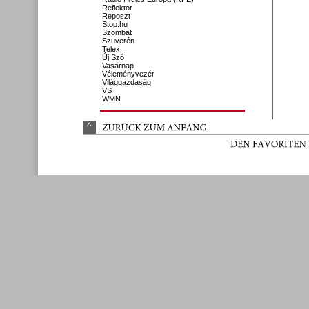
Reflektor
Reposzt
Stop.hu
Szombat
Szuverén
Telex
Új Szó
Vasárnap
Véleményvezér
Világgazdaság
VS
WMN
^
ZURÜ
CK 
ZUM 
ANFANG
DEN 
FAVORITEN 