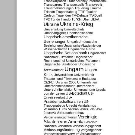
Transkarpatien
Transparency International
Transparenz
Transsexuelle
Transvestit
Trauerbekundungen
Trauertag
Trauma
Trianon
Truppenabzug
TTIP
Tucker
Carlson
Tugenden
TV-Debatte
TV-Duell
Türkei
TV2
Tünde Handó
Uber
UEFA
Ukraine-Krieg
Ukraine
Umverteilung
Umweltschutz
Unabhängigkeit
Unentschlossene
Ungarisch-amerikanische
Beziehungen
Ungarisch-deutsche
Beziehungen
Ungarische Akademie der
Wissenschaften
Ungarische Garde
Ungarische Nationalbank
Ungarischer
Nationaler Filmfonds
Ungarischer
Rechnungshof
Ungarisches Parlament
Ungarische Staatsoper
Ungarische
Ungarn
Ungarn-
Ärztekammer
Kritik
Universitäten
Universität für
Theater- und Filmkunst in Budapest
(SZFE)
Unruhen 2006
Unternehmen
Unternehmenssteuer
Unterschicht
Unterschriftenaktion
Untersuchung
Ursula
US-Botschaft
von der Leyen
US-
US-
Einreiseverbot
Präsidentschaftswahlen
US-
Truppenabzug
Utrecht
Vandalismus
Vasárnapi Hírek
Vatikan
Venezuela
Vera
Jourová
Verbraucherschutz
Vereinigte
Verdienstmöglichkeiten
Staaten von Amerika
Vereinte
Nationen
Verfahren
Verfassungsgericht
Verfassungsänderung
Vergangenheit
Vergewaltigungsvorwurf
Verhandlungen