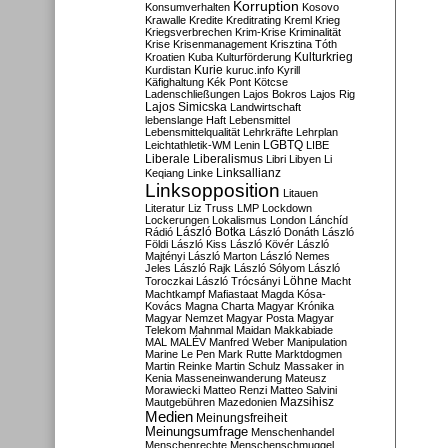
Korruption
Konsumverhalten
Kosovo
Krawalle
Kredite
Kreditrating
Kreml
Krieg
Kriegsverbrechen
Krim-Krise
Kriminalität
Krise
Krisenmanagement
Krisztina Tóth
Kulturkrieg
Kroatien
Kuba
Kulturförderung
Kurdistan
Kurie
kuruc.info
Kyrill
Käfighaltung
Kék Pont
Kötcse
Ladenschließungen
Lajos Bokros
Lajos Rig
Lajos Simicska
Landwirtschaft
lebenslange Haft
Lebensmittel
Lebensmittelqualität
Lehrkräfte
Lehrplan
LGBTQ
Leichtathletik-WM
Lenin
LIBE
Liberale
Liberalismus
Libri
Libyen
Li
Linksallianz
Keqiang
Linke
Linksopposition
Litauen
Literatur
Liz Truss
LMP
Lockdown
Lockerungen
Lokalismus
London
Lánchíd
Rádió
László Botka
László Donáth
László
Földi
László Kiss
László Kövér
László
Majtényi
László Marton
László Nemes
Jeles
László Rajk
László Sólyom
László
Löhne
Toroczkai
László Trócsányi
Macht
Machtkampf
Mafiastaat
Magda Kósa-
Kovács
Magna Charta
Magyar Krónika
Magyar Nemzet
Magyar Posta
Magyar
Telekom
Mahnmal
Maidan
Makkabiade
MAL
MALÉV
Manfred Weber
Manipulation
Marine Le Pen
Mark Rutte
Marktdogmen
Martin Reinke
Martin Schulz
Massaker in
Kenia
Masseneinwanderung
Mateusz
Morawiecki
Matteo Renzi
Matteo Salvini
Mautgebühren
Mazedonien
Mazsihisz
Medien
Meinungsfreiheit
Meinungsumfrage
Menschenhandel
Menschenrechte
Menschenschmuggel