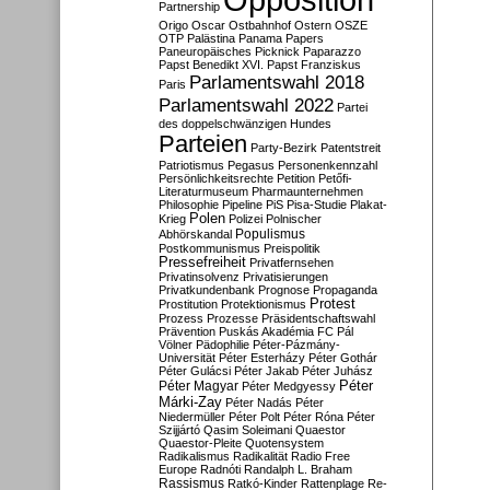
Partnership
Origo
Oscar
Ostbahnhof
Ostern
OSZE
OTP
Palästina
Panama Papers
Paneuropäisches Picknick
Paparazzo
Papst Benedikt XVI.
Papst Franziskus
Parlamentswahl 2018
Paris
Parlamentswahl 2022
Partei
des doppelschwänzigen Hundes
Parteien
Party-Bezirk
Patentstreit
Patriotismus
Pegasus
Personenkennzahl
Persönlichkeitsrechte
Petition
Petőfi-
Literaturmuseum
Pharmaunternehmen
Philosophie
Pipeline
PiS
Pisa-Studie
Plakat-
Polen
Krieg
Polizei
Polnischer
Populismus
Abhörskandal
Postkommunismus
Preispolitik
Pressefreiheit
Privatfernsehen
Privatinsolvenz
Privatisierungen
Privatkundenbank
Prognose
Propaganda
Protest
Prostitution
Protektionismus
Prozess
Prozesse
Präsidentschaftswahl
Prävention
Puskás Akadémia FC
Pál
Völner
Pädophilie
Péter-Pázmány-
Universität
Péter Esterházy
Péter Gothár
Péter Gulácsi
Péter Jakab
Péter Juhász
Péter
Péter Magyar
Péter Medgyessy
Márki-Zay
Péter Nadás
Péter
Niedermüller
Péter Polt
Péter Róna
Péter
Szijjártó
Qasim Soleimani
Quaestor
Quaestor-Pleite
Quotensystem
Radikalismus
Radikalität
Radio Free
Europe
Radnóti
Randalph L. Braham
Rassismus
Ratkó-Kinder
Rattenplage
Re-