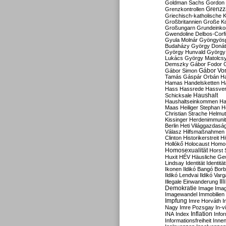
Goldman Sachs
Gordon 
Grenzz
Grenzkontrollen
Griechisch-katholische K
Großbritannien
Große Koa
Großungarn
Grundeink
Gwendoline Delbos-Corfi
Gyula Molnár
Gyöngyös
Budaházy
György Doná
György Hunvald
György
Lukács
György Matolcs
Demszky
Gábor Fodor
Gábor Vo
Gábor Simon
Tamás
Gáspár Orbán
Ha
Hamas
Handelsketten
H
Hass
Hassrede
Hassver
Haushalt
Schicksale
Haushaltseinkommen
Ha
Maas
Heiliger Stephan
H
Christian Strache
Helmut
Kissinger
Herdenimmunit
Berlin
Heti Világgazdasá
Válasz
Hilfsmaßnahmen
Clinton
Historikerstreit
Hi
Hollókő
Holocaust
Homo
Homosexualität
Horst 
Huxit
HÉV
Häusliche Ge
Lindsay
Identität
Identität
Ikonen
Ildikó Bangó Borb
Ildikó Lendvai
Ildikó Varg
Il
Illegale Einwanderung
Demokratie
Image
Ima
Imagewandel
Immobilien
Impfung
Imre Horváth
I
Nagy
Imre Pozsgay
In-v
Inflation
INA
Index
Info
Informationsfreiheit
Innen