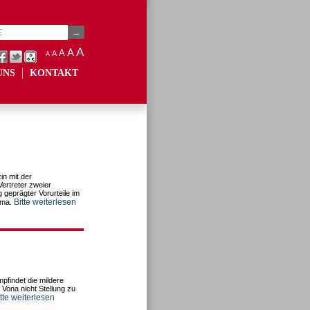
A
A
A
A
A
UNS
KONTAKT
in mit der
Vertreter zweier
 geprägter Vorurteile im
Bitte weiterlesen
Roma.
findet die mildere
Vona nicht Stellung zu
tte weiterlesen