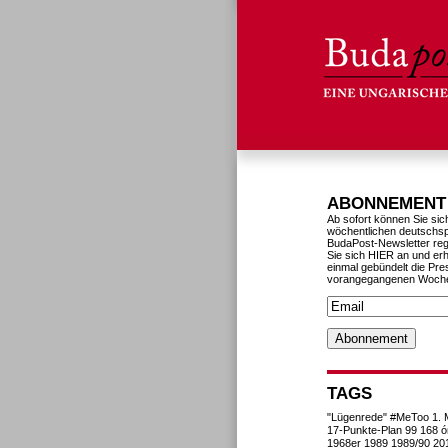
ABONNEMENT
Ab sofort können Sie sic
wöchentlichen deutschs
BudaPost-Newsletter reg
Sie sich HIER an und erh
einmal gebündelt die Pre
vorangegangenen Woch
TAGS
"Lügenrede"
#MeToo
1. 
17-Punkte-Plan
99
168 ó
1968er
1989
1989/90
20