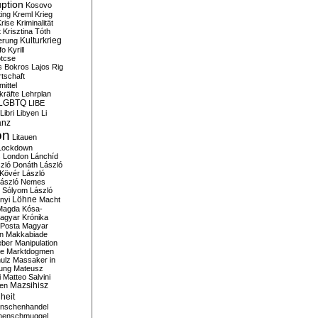
ption
Kosovo
ting
Kreml
Krieg
rise
Kriminalität
t
Krisztina Tóth
Kulturkrieg
erung
fo
Kyrill
tcse
s Bokros
Lajos Rig
tschaft
ittel
kräfte
Lehrplan
LGBTQ
LIBE
Libri
Libyen
Li
anz
on
Litauen
Lockdown
s
London
Lánchíd
zló Donáth
László
 Kövér
László
ászló Nemes
ó Sólyom
László
Löhne
nyi
Macht
Magda Kósa-
agyar Krónika
Posta
Magyar
n
Makkabiade
eber
Manipulation
te
Marktdogmen
ulz
Massaker in
ung
Mateusz
i
Matteo Salvini
en
Mazsihisz
heit
nschenhandel
henschmuggel