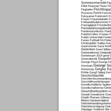
Sommeruniversität
Fig
FINA
Financial Times
Fi
Flüchtlingsp
Flughafen
Forint
Prozesse
Forsch
Fukuyama
Frankreich
F
Frauen
Frauendebatte
F
Freihandelsabkommen
F
Freizügigkeit
Fremdenfein
Fremdwährungskredit
Friedenskonferenz
Frie
Friedrich Merz
Frontex
F
Fudan-Universität
Funda
Fusion
Fußball
Fót
Föder
Fördergelder
Gallup
Gast
Gastronomie
Gaza-Konfl
Gedenken
Geert Wilde
Geheimdienste
Geldpolit
Gemeinsam 2014
gend
Geopolit
Generalstreik
George Floyd
George Fl
George So
Gershwin
Gergely K
Homonnay
Pröhle
Gergő Sáling
Geri
Geschichtspolitik
Geschlechtsumwandlun
Geschäftsverbindungen
Gesellschaftliche Spaltu
Gese
Gesellschaftskrise
Gesundheitssystem
Ge
Gewalt
Gewaltserie
Gew
Ghaith Pharaon
Giftansc
Meloni
Glaubwürdigkeit
Gleichbehandlungsbehö
Gleichberechtigung
Glob
Gläubiger
Goldener Bär