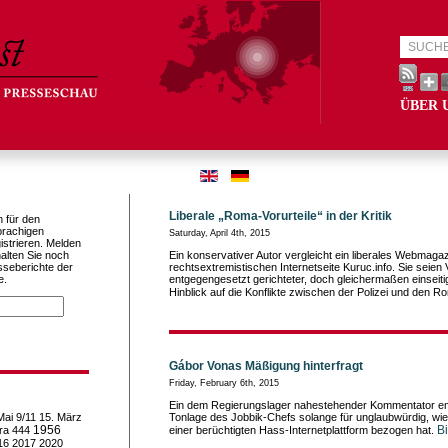
ÜBER 
Liberale „Roma-Vorurteile“ in der Kritik
h für den
prachigen
Saturday, April 4th, 2015
istrieren. Melden
alten Sie noch
Ein konservativer Autor vergleicht ein liberales Webmagaz
sseberichte der
rechtsextremistischen Internetseite Kuruc.info. Sie seien 
e.
entgegengesetzt gerichteter, doch gleichermaßen einseitig
Hinblick auf die Konflikte zwischen der Polizei und den 
Gábor Vonas Mäßigung hinterfragt
Friday, February 6th, 2015
Ein dem Regierungslager nahestehender Kommentator emp
Mai
9/11
15. März
Tonlage des Jobbik-Chefs solange für unglaubwürdig, wie 
1956
Bi
ra
444
einer berüchtigten Hass-Internetplattform bezogen hat.
16
2017
2020