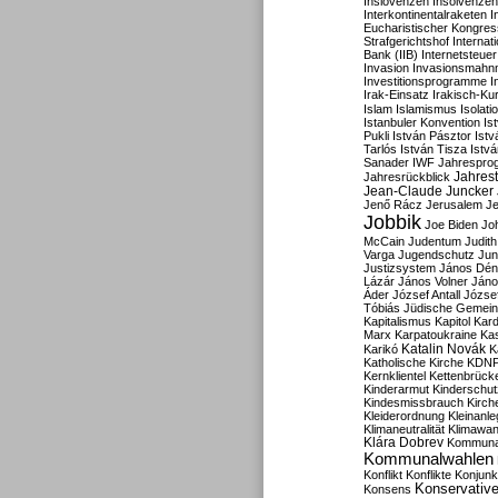
Inslovenzen
Insolvenzen
Interkontinentalraketen
I
Eucharistischer Kongres
Strafgerichtshof
Internat
Bank (IIB)
Internetsteuer
Invasion
Invasionsmahn
Investitionsprogramme
I
Irak-Einsatz
Irakisch-Ku
Islam
Islamismus
Isolat
Istanbuler Konvention
Is
Pukli
István Pásztor
Ist
Tarlós
István Tisza
Istv
Sanader
IWF
Jahrespro
Jahres
Jahresrückblick
Jean-Claude Juncker
Jenő Rácz
Jerusalem
Je
Jobbik
Joe Biden
Jo
McCain
Judentum
Judith
Varga
Jugendschutz
Jun
Justizsystem
János Dén
Lázár
János Volner
Jáno
Áder
József Antall
József
Tóbiás
Jüdische Gemei
Kapitalismus
Kapitol
Kard
Marx
Karpatoukraine
Ka
Katalin Novák
Karikó
K
Katholische Kirche
KDN
Kernklientel
Kettenbrück
Kinderarmut
Kinderschu
Kindesmissbrauch
Kirch
Kleiderordnung
Kleinanle
Klimaneutralität
Klimawan
Klára Dobrev
Kommunal
Kommunalwahlen
Konflikt
Konflikte
Konjunk
Konservativ
Konsens