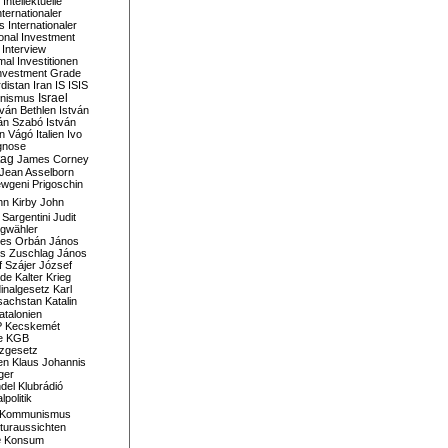
Intellektuelle
nternationaler
s
Internationaler
ional Investment
Interview
mal
Investitionen
nvestment Grade
rdistan
Iran
IS
ISIS
Israel
ionismus
tván Bethlen
István
ván Szabó
István
án Vágó
Italien
Ivo
gnose
tag
James Corney
Jean Asselborn
wgeni Prigoschin
hn Kirby
John
 Sargentini
Judit
gwähler
es Orbán
János
s Zuschlag
János
 Szájer
József
nde
Kalter Krieg
inalgesetz
Karl
sachstan
Katalin
atalonien
P
Kecskemét
e
KGB
tzgesetz
en
Klaus Johannis
ger
del
Klubrádió
politik
Kommunismus
turaussichten
e
Konsum