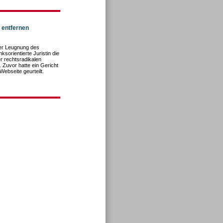
 entfernen
 der Leugnung des
nksorientierte Juristin die
er rechtsradikalen
 Zuvor hatte ein Gericht
ebseite geurteilt.