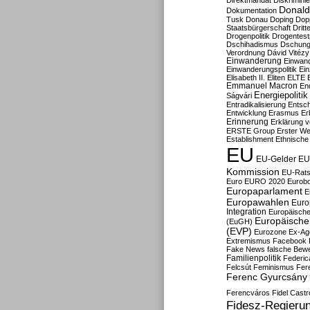
Direktmandat
Diskrimini
Donald
Dokumentation
Tusk
Donau
Doping
Dop
Staatsbürgerschaft
Dritt
Drogenpolitik
Drogentestp
Dschihadismus
Dschung
Verordnung
Dávid Vitézy
Einwanderung
Einwan
Einwanderungspolitik
Ein
Elisabeth II.
Eliten
ELTE
Emmanuel Macron
En
Energiepolitik
Ságvári
Entradikalisierung
Entsc
Entwicklung
Erasmus
Erb
Erinnerung
Erklärung vo
ERSTE Group
Erster We
Establishment
Ethnische
EU
EU-Gelder
EU
Kommission
EU-Rats
Euro
EURO 2020
Eurob
Europaparlament
E
Europawahlen
Euro
Integration
Europäische
Europäische 
(EuGH)
(EVP)
Eurozone
Ex-Ag
Extremismus
Facebook
Fake News
falsche Bew
Familienpolitik
Federic
Felcsút
Feminismus
Fer
Ferenc Gyurcsány
Ferencváros
Fidel Castr
Fidesz-Regieru