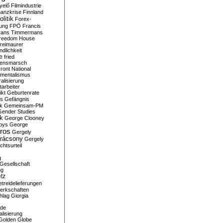
yelő
Filmindustrie
nanzkrise
Finnland
olitik
Forex-
ung
FPÖ
Francis
rans Timmermans
reedom House
reimaurer
dlichkeit
e
fried
densmarsch
ront National
mentalismus
alisierung
arbeiter
ikt
Geburtenrate
rs
Gefängnis
ik
Gemeinsam-PM
Gender Studies
ik
George Clooney
oys
George
ros
Gergely
arácsony
Gergely
chtsurteil
g
Gesellschaft
ng
tz
treidelieferungen
erkschaften
hlag
Giorgia
rde
alisierung
Golden Globe