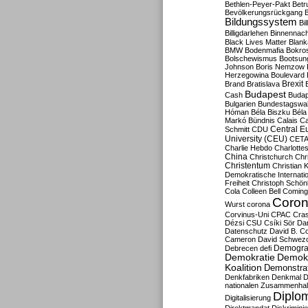
Bethlen-Peyer-Pakt
Betr
Bevölkerungsrückgang
B
Bildungssystem
Bil
Billigdarlehen
Binnennach
Black Lives Matter
Blan
BMW
Bodenmafia
Bokro
Bolschewismus
Bootsun
Johnson
Boris Nemzow
Herzegowina
Boulevard
Brexit
Brand
Bratislava
Budapest
Cash
Budap
Bulgarien
Bundestagswa
Hóman
Béla Biszku
Béla
Markó
Bündnis
Calais
Ca
Central E
Schmitt
CDU
University (CEU)
CET
Charlie Hebdo
Charlottes
China
Christchurch
Chr
Christentum
Christian 
Demokratische Internati
Freiheit
Christoph Schön
Cola
Colleen Bell
Coming
Coron
Wurst
corona
Corvinus-Uni
CPAC
Cra
Dézsi
CSU
Csíki Sör
Da
Datenschutz
David B. Co
Cameron
David Schwezo
Demogra
Debrecen
defi
Demokratie
Demokr
Koalition
Demonstra
Denkfabriken
Denkmal
D
nationalen Zusammenhal
Diplom
Digitalisierung