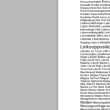
Korru
Konsumverhalten
Krawalle
Kredite
Kreditra
Kriegsverbrechen
Krim-K
Krise
Krisenmanagemen
Kroatien
Kuba
Kulturförd
Kurdistan
Kurie
kuruc.in
Käfighaltung
Kék Pont
Kö
Ladenschließungen
Lajo
Lajos Simicska
Landwir
lebenslange Haft
Lebensm
Lebensmittelqualität
Lehr
Leichtathletik-WM
Lenin
Liberale
Liberalismus
Linksalli
Keqiang
Linke
Linksoppositi
Literatur
Liz Truss
LMP
Lockerungen
Lokalismu
Rádió
László Botka
Lás
Földi
László Kiss
László
Majtényi
László Marton
L
Jeles
László Rajk
Lászl
Toroczkai
László Trócsá
Machtkampf
Mafiastaat
Kovács
Magna Charta
M
Magyar Nemzet
Magyar 
Telekom
Mahnmal
Maida
MAL
MALÉV
Manfred W
Marine Le Pen
Mark Rut
Martin Reinke
Martin Sch
Kenia
Masseneinwander
Morawiecki
Matteo Renz
Mautgebühren
Mazedoni
Medien
Meinungsfrei
Meinungsumfrage
Me
Menschenrechte
Mensc