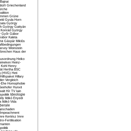
Bajnai
aun
Griechenland
irche
lition
ommen
Grüne
eld
Gyula Horn
pata
György
th
György Gattyán
 Konrád
György
y
Győr
Gábor
Gábor Kaleta
na
Gáspár Miklós
ftbedingungen
arvey Weinstein
brechen
Haus der
usordnung
Heiko
eineken
Heinz-
 Kohl
Henry
ät
Hertha BSC
g (HVG)
Heti
Hilfspaket
Hillary
tler-Vergleich
-Ehe
Homophobie
Seehofer
Hunxit
walt
Hír TV
Iain
spolitik
Ideologie
ély
Ildikó Enyedi
a
Ildikó Vida
liberale
geschaden
Impeachment
mre Kertész
Imre
itro-Fertilisation
rmanten
politik