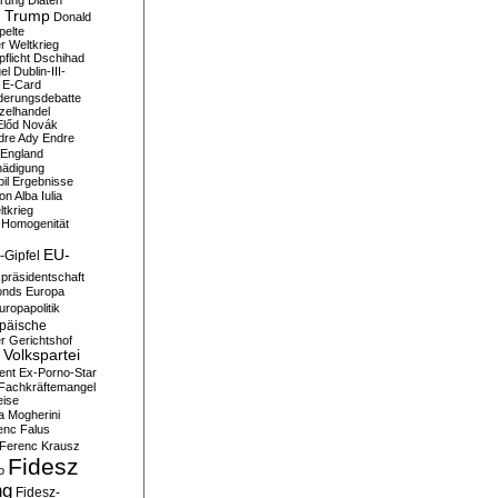
erung
Diäten
 Trump
Donald
pelte
er Weltkrieg
flicht
Dschihad
el
Dublin-III-
E-Card
derungsdebatte
zelhandel
Előd Novák
dre Ady
Endre
England
hädigung
il
Ergebnisse
n Alba Iulia
ltkrieg
 Homogenität
EU-
-Gipfel
präsidentschaft
onds
Europa
uropapolitik
päische
r Gerichtshof
Volkspartei
ent
Ex-Porno-Star
Fachkräftemangel
eise
a Mogherini
enc Falus
Ferenc Krausz
Fidesz
o
ng
Fidesz-