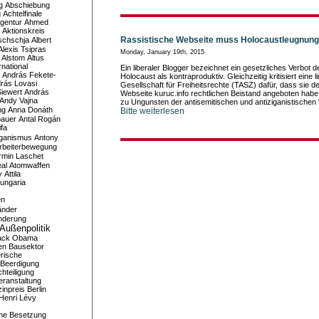
g
Abschiebung
g
Achtelfinale
gentur
Ahmed
Aktionskreis
Rassistische Webseite muss Holocaustleugnung
schschja
Albert
Alexis Tsipras
Monday, January 19th, 2015
Alstom
Altus
national
Ein liberaler Blogger bezeichnet ein gesetzliches Verbot
András Fekete-
Holocaust als kontraproduktiv. Gleichzeitig kritisiert eine li
rás Lovasi
Gesellschaft für Freiheitsrechte (TASZ) dafür, dass sie d
iewert
András
Webseite kuruc.info rechtlichen Beistand angeboten habe.
Andy Vajna
zu Ungunsten der antisemitischen und antiziganistischen W
ng
Anna Donáth
Bitte weiterlesen
bauer
Antal Rogán
ifa
iganismus
Antony
rbeiterbewegung
rmin Laschet
al
Atomwaffen
y
Attila
ungaria
en
änder
nderung
Außenpolitik
ack Obama
en
Bausektor
rische
Beerdigung
hteiligung
eranstaltung
inpreis
Berlin
Henri Lévy
me
Besetzung