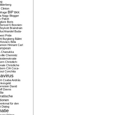
ug
ilderberg
l Clinton
BIP
frage
BKK
ka Nagy
Blogger
s-Paket
glück
Boris
Borsod 6
Bosnien-
Boykott
Braindrain
Buchhandel
Buda-
est Pride
hl
Burgberg
Bálint
 Kovács
Béla
nnon Hinnant
Carl
uropean
A
Chanukka
ville
Chemnitz
istdemokratie
Kern
Christlich-
onale
Christliche
born
CIA
Coca-
out
Conchita
avirus
sh
Csaba András
nkesgeld
rnstein
David
ff
Davos
fie
atische
tionen
enkmal für den
t
Dialog
atie