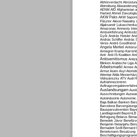
Abhörverdacht
Abrüstun
Abtreibung
Abwanderun
AENM
AfD
Afghanistan
a
Hamed
Ahmet Davutoglu
AKW Paks
AKW Sapori
Pásztor
Alexei Nawalny
Aljaksandr Lukaschenka
Amazonas
Amnesty Inter
Amtseinführung
Amtssitz
Győr
András Heisler
And
András Schiffer
András S
Veres
André Goodfriend
Angela Merkel
Anhöru
Annegret Kramp-Karren
Anti-
Anti-IS-Koalition
Ant
Antisemitismus
Antiz
Blinken
Arabische Liga
A
Arbeitsmarkt
Armee
A
Armut
Asien
Asyl
Atomde
Attentat
Attila Mesterház
Vidnyánszky
ATV
Audi H
Aufnahmezentren
Auftragsvergabeverfahr
Auslandsungarn
Ausl
Ausschreitungen
Auswa
Autoindustrie
Autonomie
Baja
Balkan
Banken
Bar
Barcelona
Barvergütung
Bausparsubvention
Baye
Landtagswahl
BayernLB
Befragung
Belarus
Benac
Benedek Jávor
Benefizv
Benjamin Netanjahu
Benz
Bernadett Széll
Bernard-
Bertelsmann
Besatzung
Beschäftigungsprogram