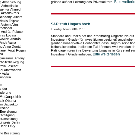
Bitte weiterl
gründe auf der Leistung des Privatsektors.
g
Abschiebung
g
Achtelfinale
gentur
Ahmed
Aktionskreis
schschja
Albert
Alexis Tsipras
S&P stuft Ungarn hoch
Alstom
Altus
national
Tuesday, March 24th, 2015
András Fekete-
rás Lovasi
Standard and Poor’s hat das Kreditrating Ungarns bis auf
iewert
András
Investment Grade (für Investitionen geeignet) angehoben
Andy Vajna
glauben konservative Beobachter, dass Ungarn seine finan
ng
Anna Donáth
beibehalten sollte. In diesem Fall könnten zwei von den d
bauer
Antal Rogán
Ratingagenturen ihre Bewertung Ungarns in Kürze auf ei
ifa
Bitte weiterlesen
Investment Grade anheben.
iganismus
Antony
rbeiterbewegung
rmin Laschet
al
Atomwaffen
y
Attila
ungaria
en
änder
nderung
Außenpolitik
ack Obama
en
Bausektor
rische
Beerdigung
hteiligung
eranstaltung
inpreis
Berlin
Henri Lévy
me
Besetzung