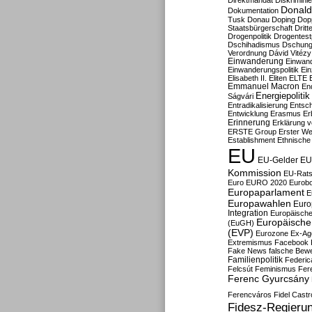
Direktmandat
Diskrimini
Donald
Dokumentation
Tusk
Donau
Doping
Dop
Staatsbürgerschaft
Dritt
Drogenpolitik
Drogentestp
Dschihadismus
Dschung
Verordnung
Dávid Vitézy
Einwanderung
Einwan
Einwanderungspolitik
Ein
Elisabeth II.
Eliten
ELTE
Emmanuel Macron
En
Energiepolitik
Ságvári
Entradikalisierung
Entsc
Entwicklung
Erasmus
Erb
Erinnerung
Erklärung vo
ERSTE Group
Erster We
Establishment
Ethnische
EU
EU-Gelder
EU
Kommission
EU-Rats
Euro
EURO 2020
Eurob
Europaparlament
E
Europawahlen
Euro
Integration
Europäische
Europäische 
(EuGH)
(EVP)
Eurozone
Ex-Ag
Extremismus
Facebook
Fake News
falsche Bew
Familienpolitik
Federic
Felcsút
Feminismus
Fer
Ferenc Gyurcsány
Ferencváros
Fidel Castr
Fidesz-Regieru