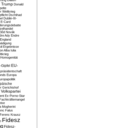
erung
Diäten
 Trump
Donald
pelte
er Weltkrieg
flicht
Dschihad
el
Dublin-III-
E-Card
derungsdebatte
zelhandel
Előd Novák
dre Ady
Endre
England
hädigung
il
Ergebnisse
n Alba Iulia
ltkrieg
 Homogenität
EU-
-Gipfel
präsidentschaft
onds
Europa
uropapolitik
päische
r Gerichtshof
Volkspartei
ent
Ex-Porno-Star
Fachkräftemangel
eise
a Mogherini
enc Falus
Ferenc Krausz
Fidesz
o
ng
Fidesz-