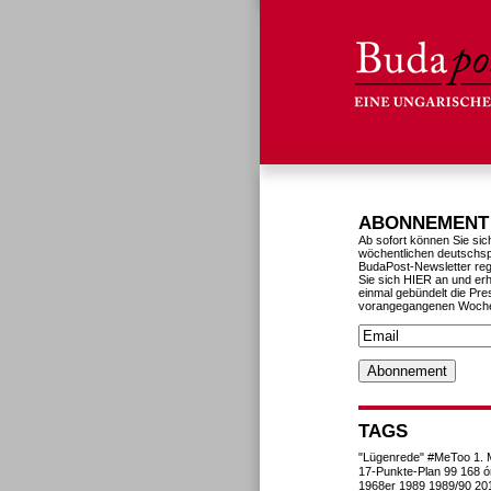
ABONNEMENT
Ab sofort können Sie sic
wöchentlichen deutschs
BudaPost-Newsletter reg
Sie sich HIER an und erh
einmal gebündelt die Pre
vorangegangenen Woch
TAGS
"Lügenrede"
#MeToo
1. 
17-Punkte-Plan
99
168 ó
1968er
1989
1989/90
20