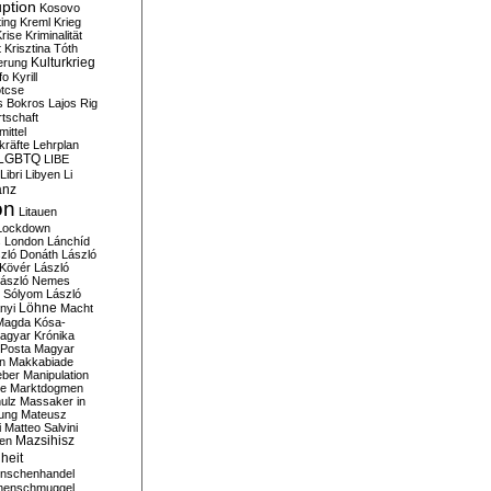
ption
Kosovo
ting
Kreml
Krieg
rise
Kriminalität
t
Krisztina Tóth
Kulturkrieg
erung
fo
Kyrill
tcse
s Bokros
Lajos Rig
tschaft
ittel
kräfte
Lehrplan
LGBTQ
LIBE
Libri
Libyen
Li
anz
on
Litauen
Lockdown
s
London
Lánchíd
zló Donáth
László
 Kövér
László
ászló Nemes
ó Sólyom
László
Löhne
nyi
Macht
Magda Kósa-
agyar Krónika
Posta
Magyar
n
Makkabiade
eber
Manipulation
te
Marktdogmen
ulz
Massaker in
ung
Mateusz
i
Matteo Salvini
en
Mazsihisz
heit
nschenhandel
henschmuggel