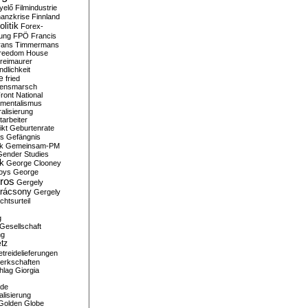
yelő
Filmindustrie
nanzkrise
Finnland
olitik
Forex-
ung
FPÖ
Francis
rans Timmermans
reedom House
reimaurer
dlichkeit
e
fried
densmarsch
ront National
mentalismus
alisierung
arbeiter
ikt
Geburtenrate
rs
Gefängnis
ik
Gemeinsam-PM
Gender Studies
ik
George Clooney
oys
George
ros
Gergely
arácsony
Gergely
chtsurteil
g
Gesellschaft
ng
tz
treidelieferungen
erkschaften
hlag
Giorgia
rde
alisierung
Golden Globe