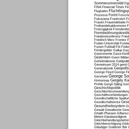
Sommeruniversität
Fig
FINA
Financial Times
Fi
Flüchtlingsp
Flughafen
Forint
Prozesse
Forsch
Fukuyama
Frankreich
F
Frauen
Frauendebatte
F
Freihandelsabkommen
F
Freizügigkeit
Fremdenfein
Fremdwährungskredit
Friedenskonferenz
Frie
Friedrich Merz
Frontex
F
Fudan-Universität
Funda
Fusion
Fußball
Fót
Föder
Fördergelder
Gallup
Gast
Gastronomie
Gaza-Konfl
Gedenken
Geert Wilde
Geheimdienste
Geldpolit
Gemeinsam 2014
gend
Geopolit
Generalstreik
George Floyd
George Fl
George So
Gershwin
Gergely K
Homonnay
Pröhle
Gergő Sáling
Geri
Geschichtspolitik
Geschlechtsumwandlun
Geschäftsverbindungen
Gesellschaftliche Spaltu
Gese
Gesellschaftskrise
Gesundheitssystem
Ge
Gewalt
Gewaltserie
Gew
Ghaith Pharaon
Giftansc
Meloni
Glaubwürdigkeit
Gleichbehandlungsbehö
Gleichberechtigung
Glob
Gläubiger
Goldener Bär