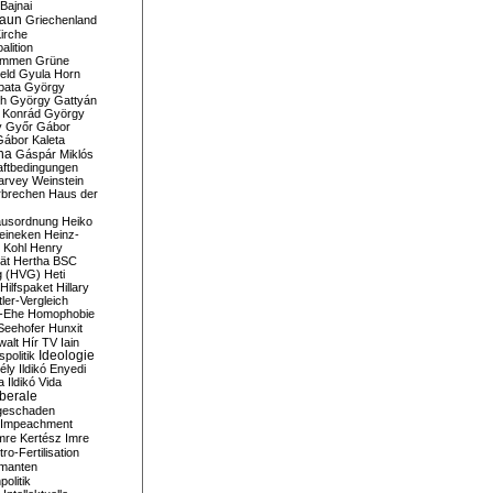
Bajnai
aun
Griechenland
irche
lition
ommen
Grüne
eld
Gyula Horn
pata
György
th
György Gattyán
 Konrád
György
y
Győr
Gábor
Gábor Kaleta
na
Gáspár Miklós
ftbedingungen
arvey Weinstein
brechen
Haus der
usordnung
Heiko
eineken
Heinz-
 Kohl
Henry
ät
Hertha BSC
g (HVG)
Heti
Hilfspaket
Hillary
tler-Vergleich
-Ehe
Homophobie
Seehofer
Hunxit
walt
Hír TV
Iain
spolitik
Ideologie
ély
Ildikó Enyedi
a
Ildikó Vida
liberale
geschaden
Impeachment
mre Kertész
Imre
itro-Fertilisation
rmanten
politik