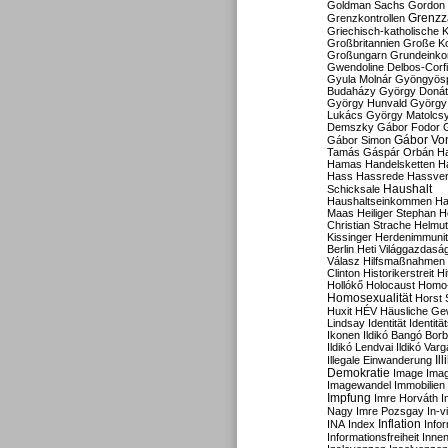
Goldman Sachs
Gordon 
Grenzz
Grenzkontrollen
Griechisch-katholische K
Großbritannien
Große Koa
Großungarn
Grundeink
Gwendoline Delbos-Corfi
Gyula Molnár
Gyöngyös
Budaházy
György Doná
György Hunvald
György
Lukács
György Matolcs
Demszky
Gábor Fodor
Gábor Vo
Gábor Simon
Tamás
Gáspár Orbán
Ha
Hamas
Handelsketten
H
Hass
Hassrede
Hassver
Haushalt
Schicksale
Haushaltseinkommen
Ha
Maas
Heiliger Stephan
H
Christian Strache
Helmut
Kissinger
Herdenimmunit
Berlin
Heti Világgazdasá
Válasz
Hilfsmaßnahmen
Clinton
Historikerstreit
Hi
Hollókő
Holocaust
Homo
Homosexualität
Horst 
Huxit
HÉV
Häusliche Ge
Lindsay
Identität
Identität
Ikonen
Ildikó Bangó Borb
Ildikó Lendvai
Ildikó Varg
Il
Illegale Einwanderung
Demokratie
Image
Ima
Imagewandel
Immobilien
Impfung
Imre Horváth
I
Nagy
Imre Pozsgay
In-v
Inflation
INA
Index
Info
Informationsfreiheit
Innen