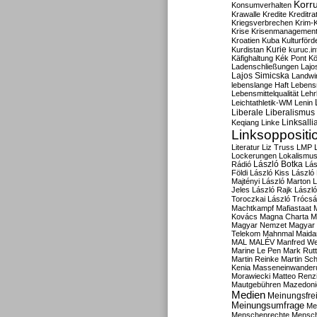
Korru
Konsumverhalten
Krawalle
Kredite
Kreditra
Kriegsverbrechen
Krim-K
Krise
Krisenmanagemen
Kroatien
Kuba
Kulturförd
Kurdistan
Kurie
kuruc.in
Käfighaltung
Kék Pont
Kö
Ladenschließungen
Lajo
Lajos Simicska
Landwir
lebenslange Haft
Lebensm
Lebensmittelqualität
Lehr
Leichtathletik-WM
Lenin
Liberale
Liberalismus
Linksalli
Keqiang
Linke
Linksoppositi
Literatur
Liz Truss
LMP
Lockerungen
Lokalismu
Rádió
László Botka
Lás
Földi
László Kiss
László
Majtényi
László Marton
L
Jeles
László Rajk
Lászl
Toroczkai
László Trócsá
Machtkampf
Mafiastaat
Kovács
Magna Charta
M
Magyar Nemzet
Magyar 
Telekom
Mahnmal
Maida
MAL
MALÉV
Manfred W
Marine Le Pen
Mark Rut
Martin Reinke
Martin Sch
Kenia
Masseneinwander
Morawiecki
Matteo Renz
Mautgebühren
Mazedoni
Medien
Meinungsfrei
Meinungsumfrage
Me
Menschenrechte
Mensc