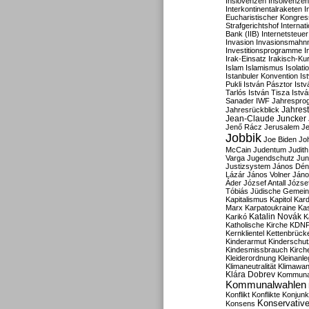
Inslovenzen
Insolvenzen
Interkontinentalraketen
I
Eucharistischer Kongres
Strafgerichtshof
Internat
Bank (IIB)
Internetsteuer
Invasion
Invasionsmahn
Investitionsprogramme
I
Irak-Einsatz
Irakisch-Ku
Islam
Islamismus
Isolat
Istanbuler Konvention
Is
Pukli
István Pásztor
Ist
Tarlós
István Tisza
Istv
Sanader
IWF
Jahrespro
Jahres
Jahresrückblick
Jean-Claude Juncker
Jenő Rácz
Jerusalem
Je
Jobbik
Joe Biden
Jo
McCain
Judentum
Judith
Varga
Jugendschutz
Jun
Justizsystem
János Dén
Lázár
János Volner
Jáno
Áder
József Antall
József
Tóbiás
Jüdische Gemei
Kapitalismus
Kapitol
Kard
Marx
Karpatoukraine
Ka
Katalin Novák
Karikó
K
Katholische Kirche
KDN
Kernklientel
Kettenbrück
Kinderarmut
Kinderschu
Kindesmissbrauch
Kirch
Kleiderordnung
Kleinanle
Klimaneutralität
Klimawan
Klára Dobrev
Kommunal
Kommunalwahlen
Konflikt
Konflikte
Konjunk
Konservativ
Konsens