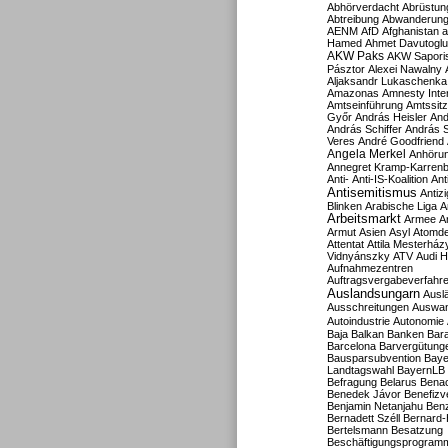
Abhörverdacht
Abrüstun
Abtreibung
Abwanderun
AENM
AfD
Afghanistan
a
Hamed
Ahmet Davutoglu
AKW Paks
AKW Sapori
Pásztor
Alexei Nawalny
Aljaksandr Lukaschenka
Amazonas
Amnesty Inter
Amtseinführung
Amtssitz
Győr
András Heisler
And
András Schiffer
András S
Veres
André Goodfriend
Angela Merkel
Anhöru
Annegret Kramp-Karren
Anti-
Anti-IS-Koalition
Ant
Antisemitismus
Antiz
Blinken
Arabische Liga
A
Arbeitsmarkt
Armee
A
Armut
Asien
Asyl
Atomde
Attentat
Attila Mesterház
Vidnyánszky
ATV
Audi H
Aufnahmezentren
Auftragsvergabeverfahr
Auslandsungarn
Ausl
Ausschreitungen
Auswa
Autoindustrie
Autonomie
Baja
Balkan
Banken
Bar
Barcelona
Barvergütung
Bausparsubvention
Baye
Landtagswahl
BayernLB
Befragung
Belarus
Benac
Benedek Jávor
Benefizv
Benjamin Netanjahu
Benz
Bernadett Széll
Bernard-
Bertelsmann
Besatzung
Beschäftigungsprogram