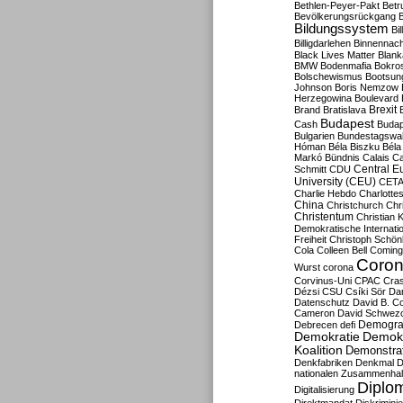
Bethlen-Peyer-Pakt
Betr
Bevölkerungsrückgang
B
Bildungssystem
Bil
Billigdarlehen
Binnennach
Black Lives Matter
Blan
BMW
Bodenmafia
Bokro
Bolschewismus
Bootsun
Johnson
Boris Nemzow
Herzegowina
Boulevard
Brexit
Brand
Bratislava
Budapest
Cash
Budap
Bulgarien
Bundestagswa
Hóman
Béla Biszku
Béla
Markó
Bündnis
Calais
Ca
Central E
Schmitt
CDU
University (CEU)
CET
Charlie Hebdo
Charlottes
China
Christchurch
Chr
Christentum
Christian 
Demokratische Internati
Freiheit
Christoph Schön
Cola
Colleen Bell
Coming
Coron
Wurst
corona
Corvinus-Uni
CPAC
Cra
Dézsi
CSU
Csíki Sör
Da
Datenschutz
David B. Co
Cameron
David Schwezo
Demogra
Debrecen
defi
Demokratie
Demokr
Koalition
Demonstra
Denkfabriken
Denkmal
D
nationalen Zusammenhal
Diplom
Digitalisierung