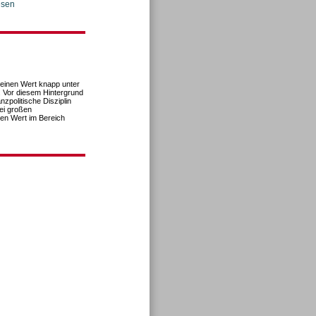
esen
 einen Wert knapp unter
. Vor diesem Hintergrund
zpolitische Disziplin
rei großen
nen Wert im Bereich