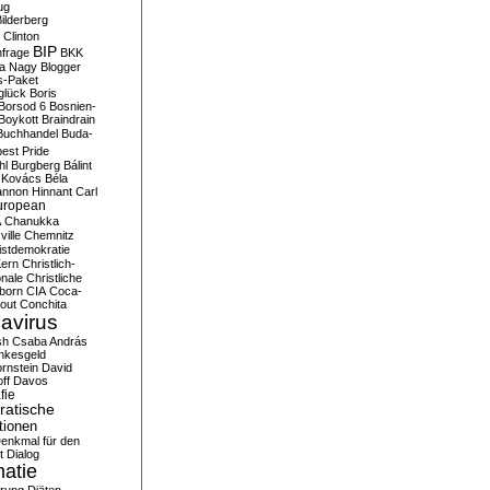
ug
ilderberg
l Clinton
BIP
frage
BKK
ka Nagy
Blogger
s-Paket
glück
Boris
Borsod 6
Bosnien-
Boykott
Braindrain
Buchhandel
Buda-
est Pride
hl
Burgberg
Bálint
 Kovács
Béla
nnon Hinnant
Carl
uropean
A
Chanukka
ville
Chemnitz
istdemokratie
Kern
Christlich-
onale
Christliche
born
CIA
Coca-
out
Conchita
avirus
sh
Csaba András
nkesgeld
rnstein
David
ff
Davos
fie
atische
tionen
enkmal für den
t
Dialog
atie