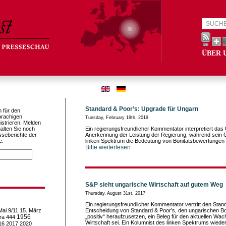
ÜBER 
Standard & Poor’s: Upgrade für Ungarn
h für den
prachigen
Tuesday, February 19th, 2019
istrieren. Melden
alten Sie noch
Ein regierungsfreundlicher Kommentator interpretiert da
sseberichte der
Anerkennung der Leistung der Regierung, während sein
e.
linken Spektrum die Bedeutung von Bonitätsbewertungen re
Bitte weiterlesen
S&P sieht ungarische Wirtschaft auf gutem Weg
Thursday, August 31st, 2017
Ein regierungsfreundlicher Kommentator vertritt den Stan
Mai
9/11
15. März
Entscheidung von Standard & Poor’s, den ungarischen Bon
1956
„positiv“ heraufzusetzen, ein Beleg für den aktuellen Wa
ra
444
Wirtschaft sei. Ein Kolumnist des linken Spektrums wied
16
2017
2020