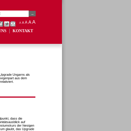
A
A
A
A
A
UNS
KONTAKT
s Upgrade Ungarns als
 Gegenpart aus dem
lativiert.
dpunkt, dass die
itätsausblick auf
chstumskurs der hiesigen
erum glaubt, das Upgrade