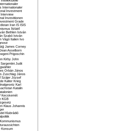
Intellektuelle
nternationaler
s
Internationaler
ional Investment
Interview
mal
Investitionen
nvestment Grade
rdistan
Iran
IS
ISIS
Israel
ionismus
tván Bethlen
István
ván Szabó
István
án Vágó
Italien
Ivo
gnose
tag
James Corney
Jean Asselborn
wgeni Prigoschin
hn Kirby
John
 Sargentini
Judit
gwähler
es Orbán
János
s Zuschlag
János
 Szájer
József
nde
Kalter Krieg
inalgesetz
Karl
sachstan
Katalin
atalonien
P
Kecskemét
e
KGB
tzgesetz
en
Klaus Johannis
ger
del
Klubrádió
politik
Kommunismus
turaussichten
e
Konsum