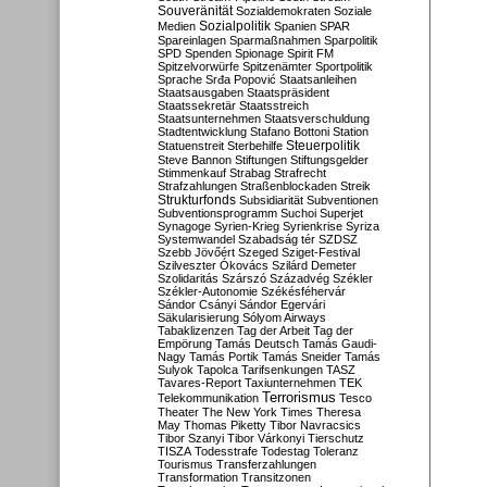
Souveränität
Sozialdemokraten
Soziale
Sozialpolitik
Medien
Spanien
SPAR
Spareinlagen
Sparmaßnahmen
Sparpolitik
SPD
Spenden
Spionage
Spirit FM
Spitzelvorwürfe
Spitzenämter
Sportpolitik
Sprache
Srđa Popović
Staatsanleihen
Staatsausgaben
Staatspräsident
Staatssekretär
Staatsstreich
Staatsunternehmen
Staatsverschuldung
Stadtentwicklung
Stafano Bottoni
Station
Steuerpolitik
Statuenstreit
Sterbehilfe
Steve Bannon
Stiftungen
Stiftungsgelder
Stimmenkauf
Strabag
Strafrecht
Strafzahlungen
Straßenblockaden
Streik
Strukturfonds
Subsidiarität
Subventionen
Subventionsprogramm
Suchoi Superjet
Synagoge
Syrien-Krieg
Syrienkrise
Syriza
Systemwandel
Szabadság tér
SZDSZ
Szebb Jövőért
Szeged
Sziget-Festival
Szilveszter Ókovács
Szilárd Demeter
Szolidaritás
Szárszó
Századvég
Székler
Székler-Autonomie
Székésféhervár
Sándor Csányi
Sándor Egervári
Säkularisierung
Sólyom Airways
Tabaklizenzen
Tag der Arbeit
Tag der
Empörung
Tamás Deutsch
Tamás Gaudi-
Nagy
Tamás Portik
Tamás Sneider
Tamás
Sulyok
Tapolca
Tarifsenkungen
TASZ
Tavares-Report
Taxiunternehmen
TEK
Terrorismus
Telekommunikation
Tesco
Theater
The New York Times
Theresa
May
Thomas Piketty
Tibor Navracsics
Tibor Szanyi
Tibor Várkonyi
Tierschutz
TISZA
Todesstrafe
Todestag
Toleranz
Tourismus
Transferzahlungen
Transformation
Transitzonen