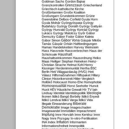
Goldman Sachs
Gordon Bajnai
Grenzzaun
Grenzkontrollen
Griechenland
Griechisch-katholische Kirche
Großbritannien
Große Koalition
Großungarn
Grundeinkommen
Grüne
Gwendoline Delbos-Corfield
Gyula Horn
Gyula Molnár
Gyöngyöspata
György
Budaházy
György Donáth
György Gattyán
György Hunvald
György Konrád
György
Lukács
György Matolcsy
Győr
Gábor
Demszky
Gábor Fodor
Gábor Kaleta
Gábor Vona
Gábor Simon
Gáspár Miklós
Tamás
Gáspár Orbán
Haftbedingungen
Hamas
Handelsketten
Harvey Weinstein
Hass
Hassrede
Hassverbrechen
Haus der
Haushalt
Schicksale
Haushaltseinkommen
Hausordnung
Heiko
Maas
Heiliger Stephan
Heineken
Heinz-
Christian Strache
Helmut Kohl
Henry
Kissinger
Herdenimmunität
Hertha BSC
Berlin
Heti Világgazdaság (HVG)
Heti
Válasz
Hilfsmaßnahmen
Hilfspaket
Hillary
Clinton
Historikerstreit
Hitler-Vergleich
Hollókő
Holocaust
Homo-Ehe
Homophobie
Homosexualität
Horst Seehofer
Hunxit
Huxit
HÉV
Häusliche Gewalt
Hír TV
Iain
Lindsay
Identität
Identitätspolitik
Ideologie
Ikonen
Ildikó Bangó Borbély
Ildikó Enyedi
Ildikó Lendvai
Ildikó Varga
Ildikó Vida
Illiberale
Illegale Einwanderung
Demokratie
Image
Imageschaden
Imagewandel
Immobilien
Impeachment
Impfung
Imre Horváth
Imre Kertész
Imre
Nagy
Imre Pozsgay
In-vitro-Fertilisation
Inflation
INA
Index
Informanten
Informationsfreiheit
Innenpolitik