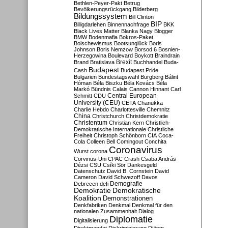
Bethlen-Peyer-Pakt
Betrug
Bevölkerungsrückgang
Bilderberg
Bildungssystem
Bill Clinton
BIP
Billigdarlehen
Binnennachfrage
BKK
Black Lives Matter
Blanka Nagy
Blogger
BMW
Bodenmafia
Bokros-Paket
Bolschewismus
Bootsunglück
Boris
Johnson
Boris Nemzow
Borsod 6
Bosnien-
Herzegowina
Boulevard
Boykott
Braindrain
Brexit
Brand
Bratislava
Buchhandel
Buda-
Budapest
Cash
Budapest Pride
Bulgarien
Bundestagswahl
Burgberg
Bálint
Hóman
Béla Biszku
Béla Kovács
Béla
Markó
Bündnis
Calais
Cannon Hinnant
Carl
Central European
Schmitt
CDU
University (CEU)
CETA
Chanukka
Charlie Hebdo
Charlottesville
Chemnitz
China
Christchurch
Christdemokratie
Christentum
Christian Kern
Christlich-
Demokratische Internationale
Christliche
Freiheit
Christoph Schönborn
CIA
Coca-
Cola
Colleen Bell
Comingout
Conchita
Coronavirus
Wurst
corona
Corvinus-Uni
CPAC
Crash
Csaba András
Dézsi
CSU
Csíki Sör
Dankesgeld
Datenschutz
David B. Cornstein
David
Cameron
David Schwezoff
Davos
Demografie
Debrecen
defi
Demokratie
Demokratische
Koalition
Demonstrationen
Denkfabriken
Denkmal
Denkmal für den
nationalen Zusammenhalt
Dialog
Diplomatie
Digitalisierung