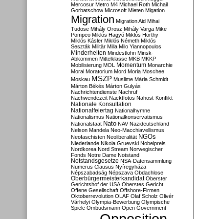
Mercosur
Metro M4
Michael Roth
Michail
Gorbatschow
Microsoft
Mieten
Migation
Migration
Migration Aid
Mihai
Tudose
Mihály Orosz
Mihály Varga
Mike
Pompeo
Miklós Hagyó
Miklós Horthy
Miklós Kásler
Miklós Németh
Miklós
Seszták
Militär
Milla
Milo Yiannopoulos
Minderheiten
Mindestlohn
Minsk-
Abkommen
Mittelklasse
MKB
MKKP
Momentum
Mobilisierung
MOL
Monarchie
Moral
Moratorium
Mord
Moria
Moschee
MSZP
Moskau
Muslime
Mária Schmidt
Márton Békés
Márton Gulyás
Nachrichtendienste
Nachruf
Nachwendezeit
Nacktfotos
Nahost-Konflikt
Nationale Konsultation
Nationalfeiertag
Nationalhymne
Nationalismus
Nationalkonservatismus
Nato
Nationalstaat
NAV
Nazideutschland
Nelson Mandela
Neo-Macchiavellismus
NGOs
Neofaschisten
Neoliberalität
Niederlande
Nikola Gruevski
Nobelpreis
Nordkorea
Nord Stream
Norwegischer
Fonds
Notre Dame
Notstand
Notstandsgesetze
NSA-Datensammlung
Numerus Clausus
Nyíregyháza
Népszabadság
Népszava
Obdachlose
Oberbürgermeisterkandidat
Oberster
Gerichtshof der USA
Oberstes Gericht
Offene Gesellschaft
Offshore-Firmen
Oktoberrevolution
OLAF
Olaf Scholz
Olivér
Várhelyi
Olympia-Bewerbung
Olympische
Spiele
Ombudsmann
Open Government
Opposition