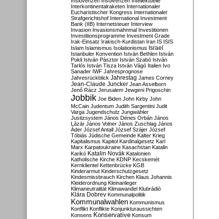
Inslovenzen
Insolvenzen
Intellektuelle
Interkontinentalraketen
Internationaler
Eucharistischer Kongress
Internationaler
Strafgerichtshof
International Investment
Bank (IIB)
Internetsteuer
Interview
Invasion
Invasionsmahnmal
Investitionen
Investitionsprogramme
Investment Grade
Irak-Einsatz
Irakisch-Kurdistan
Iran
IS
ISIS
Israel
Islam
Islamismus
Isolationismus
Istanbuler Konvention
István Bethlen
István
Pukli
István Pásztor
István Szabó
István
Tarlós
István Tisza
István Vágó
Italien
Ivo
Sanader
IWF
Jahresprognose
Jahrestag
Jahresrückblick
James Corney
Jean-Claude Juncker
Jean Asselborn
Jenő Rácz
Jerusalem
Jewgeni Prigoschin
Jobbik
Joe Biden
John Kirby
John
McCain
Judentum
Judith Sargentini
Judit
Varga
Jugendschutz
Jungwähler
Justizsystem
János Dénes Orbán
János
Lázár
János Volner
János Zuschlag
János
Áder
József Antall
József Szájer
József
Tóbiás
Jüdische Gemeinde
Kalter Krieg
Kapitalismus
Kapitol
Kardinalgesetz
Karl
Marx
Karpatoukraine
Kasachstan
Katalin
Katalin Novák
Karikó
Katalonien
Katholische Kirche
KDNP
Kecskemét
Kernklientel
Kettenbrücke
KGB
Kinderarmut
Kinderschutzgesetz
Kindesmissbrauch
Kirchen
Klaus Johannis
Kleiderordnung
Kleinanleger
Klimaneutralität
Klimawandel
Klubrádió
Klára Dobrev
Kommunalpolitik
Kommunalwahlen
Kommunismus
Konflikt
Konflikte
Konjunkturaussichten
Konservative
Konsens
Konsum