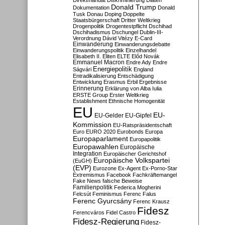
Direktmandat
Diskriminierung
Diäten
Donald Trump
Dokumentation
Donald
Tusk
Donau
Doping
Doppelte
Staatsbürgerschaft
Dritter Weltkrieg
Drogenpolitik
Drogentestpflicht
Dschihad
Dschihadismus
Dschungel
Dublin-III-
Verordnung
Dávid Vitézy
E-Card
Einwanderung
Einwanderungsdebatte
Einwanderungspolitik
Einzelhandel
Elisabeth II.
Eliten
ELTE
Előd Novák
Emmanuel Macron
Endre Ady
Endre
Energiepolitik
Ságvári
England
Entradikalisierung
Entschädigung
Entwicklung
Erasmus
Erbil
Ergebnisse
Erinnerung
Erklärung von Alba Iulia
ERSTE Group
Erster Weltkrieg
Establishment
Ethnische Homogenität
EU
EU-
EU-Gelder
EU-Gipfel
Kommission
EU-Ratspräsidentschaft
Euro
EURO 2020
Eurobonds
Europa
Europaparlament
Europapolitik
Europawahlen
Europäische
Integration
Europäischer Gerichtshof
Europäische Volkspartei
(EuGH)
(EVP)
Eurozone
Ex-Agent
Ex-Porno-Star
Extremismus
Facebook
Fachkräftemangel
Fake News
falsche Beweise
Familienpolitik
Federica Mogherini
Felcsút
Feminismus
Ferenc Falus
Ferenc Gyurcsány
Ferenc Krausz
Fidesz
Ferencváros
Fidel Castro
Fidesz-Regierung
Fidesz-