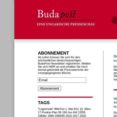
ABONNEMENT
Or
Ab sofort können Sie sich für den
wöchentlichen deutschsprachigen
Mo
BudaPost-Newsletter registrieren. Melden
Sie sich HIER an und erhalten Sie noch
Ei
einmal gebündelt die Presseberichte der
Mi
vorangegangenen Woche.
ge
Vi
ha
Vo
TAGS
sc
Mo
"Lügenrede"
#MeToo
1. Mai
9/11
15. März
1956
17-Punkte-Plan
99
168 óra
444
Ei
1968er
1989
1989/90
2016
2017
2020
ei