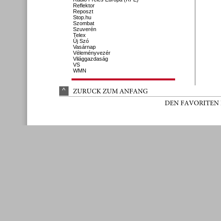
Reflektor
Reposzt
Stop.hu
Szombat
Szuverén
Telex
Új Szó
Vasárnap
Véleményvezér
Világgazdaság
VS
WMN
^
ZURÜ
CK 
ZUM 
ANFANG
DEN 
FAVORITEN 