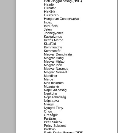
Heti Világgazdaság (HVG)
Híradó
Hírhatár
HírKlikk
Hírszerző
Hungarian Conservative
Index
InfoRádió
Jelen
Jobbegyenes
Kapitalizmus
Kettős Mérce
Kisalföld
Komment.hu
Kommentár
Magyar Demokrata
Magyar Hang
Magyar Hírlap
Magyar Idők
Magyar Narancs
Magyar Nemzet
Mandiner
Mérce
Mos maiorum
Mozgástér
Napi Gazdaság
Neokohn
Népszabadság
Népszava
Nyugat
Nyugati Fény
Origo
Országút
Partizán
Pesti Srácok
Policy Solutions
Portfolio
Radio Freies Europa (RFE)