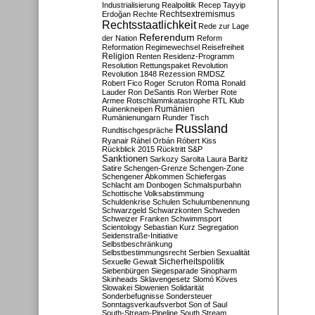
Industrialisierung
Realpolitik
Recep Tayyip
Rechtsextremismus
Erdoğan
Rechte
Rechtsstaatlichkeit
Rede zur Lage
Referendum
der Nation
Reform
Reformation
Regimewechsel
Reisefreiheit
Religion
Renten
Residenz-Programm
Resolution
Rettungspaket
Revolution
Revolution 1848
Rezession
RMDSZ
Roma
Robert Fico
Roger Scruton
Ronald
Lauder
Ron DeSantis
Ron Werber
Rote
Armee
Rotschlammkatastrophe
RTL Klub
Ruinenkneipen
Rumänien
Rumänienungarn
Runder Tisch
Russland
Rundtischgespräche
Ryanair
Ráhel Orbán
Róbert Kiss
Rückblick 2015
Rücktritt
S&P
Sanktionen
Sarkozy
Sarolta Laura Baritz
Satire
Schengen-Grenze
Schengen-Zone
Schengener Abkommen
Schiefergas
Schlacht am Donbogen
Schmalspurbahn
Schottische Volksabstimmung
Schuldenkrise
Schulen
Schulumbenennung
Schwarzgeld
Schwarzkonten
Schweden
Schweizer Franken
Schwimmsport
Scientology
Sebastian Kurz
Segregation
Seidenstraße-Initiative
Selbstbeschränkung
Selbstbestimmungsrecht
Serbien
Sexualität
Sicherheitspolitik
Sexuelle Gewalt
Siebenbürgen
Siegesparade
Sinopharm
Skinheads
Sklavengesetz
Slomó Köves
Slowakei
Slowenien
Solidarität
Sonderbefugnisse
Sondersteuer
Sonntagsverkaufsverbot
Son of Saul
South-Stream-Pipeline
South Stream