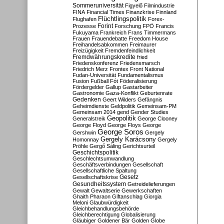
Sommeruniversität
Figyelő
Filmindustrie
FINA
Financial Times
Finanzkrise
Finnland
Flüchtlingspolitik
Flughafen
Forex-
Forint
Prozesse
Forschung
FPÖ
Francis
Fukuyama
Frankreich
Frans Timmermans
Frauen
Frauendebatte
Freedom House
Freihandelsabkommen
Freimaurer
Freizügigkeit
Fremdenfeindlichkeit
Fremdwährungskredite
fried
Friedenskonferenz
Friedensmarsch
Friedrich Merz
Frontex
Front National
Fudan-Universität
Fundamentalismus
Fusion
Fußball
Fót
Föderalisierung
Fördergelder
Gallup
Gastarbeiter
Gastronomie
Gaza-Konflikt
Geburtenrate
Gedenken
Geert Wilders
Gefängnis
Geheimdienste
Geldpolitik
Gemeinsam-PM
Gemeinsam 2014
gend
Gender Studies
Geopolitik
Generalstreik
George Clooney
George Floyd
George Floys
George
George Soros
Gershwin
Gergely
Gergely Karácsony
Homonnay
Gergely
Pröhle
Gergő Sáling
Gerichtsurteil
Geschichtspolitik
Geschlechtsumwandlung
Geschäftsverbindungen
Gesellschaft
Gesellschaftliche Spaltung
Gesetz
Gesellschaftskrise
Gesundheitssystem
Getreidelieferungen
Gewalt
Gewaltserie
Gewerkschaften
Ghaith Pharaon
Giftanschlag
Giorgia
Meloni
Glaubwürdigkeit
Gleichbehandlungsbehörde
Gleichberechtigung
Globalisierung
Gläubiger
Goldener Bär
Golden Globe