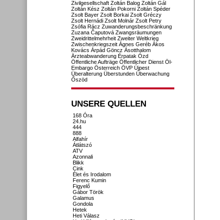
Zivilgesellschaft
Zoltán Balog
Zoltán Gál
Zoltán Kész
Zoltán Pokorni
Zoltán Spéder
Zsolt Bayer
Zsolt Borkai
Zsolt Gréczy
Zsolt Hernádi
Zsolt Molnár
Zsolt Petry
Zsófia Rácz
Zuwanderungsbeschränkung
Zuzana Čaputová
Zwangsräumungen
Zweidrittelmehrheit
Zweiter Weltkrieg
Zwischenkriegszeit
Ágnes Geréb
Ákos
Kovács
Árpád Göncz
Ásotthalom
Ärzteabwanderung
Érpatak
Ózd
Öffentliche Aufträge
Öffentlicher Dienst
Öl-
Embargo
Österreich
ÖVP
Újpest
Überalterung
Überstunden
Überwachung
Őszöd
UNSERE QUELLEN
168 Óra
24.hu
444
888
Alfahír
Átlátszó
ATV
Azonnali
Blikk
Cink
Élet és Irodalom
Ferenc Kumin
Figyelő
Gábor Török
Galamus
Gondola
Hetek
Heti Válasz