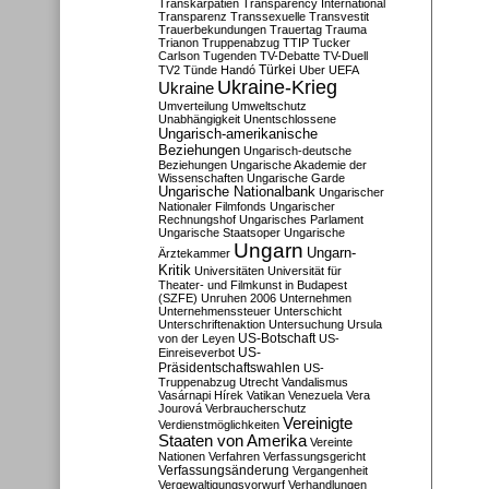
Transkarpatien
Transparency International
Transparenz
Transsexuelle
Transvestit
Trauerbekundungen
Trauertag
Trauma
Trianon
Truppenabzug
TTIP
Tucker
Carlson
Tugenden
TV-Debatte
TV-Duell
Türkei
TV2
Tünde Handó
Uber
UEFA
Ukraine-Krieg
Ukraine
Umverteilung
Umweltschutz
Unabhängigkeit
Unentschlossene
Ungarisch-amerikanische
Beziehungen
Ungarisch-deutsche
Beziehungen
Ungarische Akademie der
Wissenschaften
Ungarische Garde
Ungarische Nationalbank
Ungarischer
Nationaler Filmfonds
Ungarischer
Rechnungshof
Ungarisches Parlament
Ungarische Staatsoper
Ungarische
Ungarn
Ungarn-
Ärztekammer
Kritik
Universitäten
Universität für
Theater- und Filmkunst in Budapest
(SZFE)
Unruhen 2006
Unternehmen
Unternehmenssteuer
Unterschicht
Unterschriftenaktion
Untersuchung
Ursula
US-Botschaft
von der Leyen
US-
US-
Einreiseverbot
Präsidentschaftswahlen
US-
Truppenabzug
Utrecht
Vandalismus
Vasárnapi Hírek
Vatikan
Venezuela
Vera
Jourová
Verbraucherschutz
Vereinigte
Verdienstmöglichkeiten
Staaten von Amerika
Vereinte
Nationen
Verfahren
Verfassungsgericht
Verfassungsänderung
Vergangenheit
Vergewaltigungsvorwurf
Verhandlungen