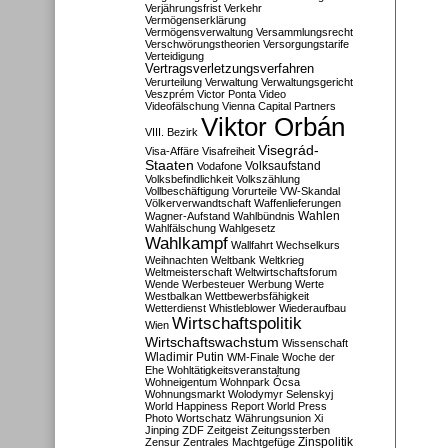
Verjährungsfrist
Verkehr
Vermögenserklärung
Vermögensverwaltung
Versammlungsrecht
Verschwörungstheorien
Versorgungstarife
Verteidigung
Vertragsverletzungsverfahren
Verurteilung
Verwaltung
Verwaltungsgericht
Veszprém
Victor Ponta
Video
Videofälschung
Vienna Capital Partners
Viktor Orbán
VIII. Bezirk
Visegrád-
Visa-Affäre
Visafreiheit
Staaten
Vodafone
Volksaufstand
Volksbefindlichkeit
Volkszählung
Vollbeschäftigung
Vorurteile
VW-Skandal
Völkerverwandtschaft
Waffenlieferungen
Wahlen
Wagner-Aufstand
Wahlbündnis
Wahlfälschung
Wahlgesetz
Wahlkampf
Wallfahrt
Wechselkurs
Weihnachten
Weltbank
Weltkrieg
Weltmeisterschaft
Weltwirtschaftsforum
Wende
Werbesteuer
Werbung
Werte
Westbalkan
Wettbewerbsfähigkeit
Wetterdienst
Whistleblower
Wiederaufbau
Wirtschaftspolitik
Wien
Wirtschaftswachstum
Wissenschaft
Wladimir Putin
WM-Finale
Woche der
Ehe
Wohltätigkeitsveranstaltung
Wohneigentum
Wohnpark Ócsa
Wohnungsmarkt
Wolodymyr Selenskyj
World Happiness Report
World Press
Photo
Wortschatz
Währungsunion
Xi
Jinping
ZDF
Zeitgeist
Zeitungssterben
Zensur
Zentrales Machtgefüge
Zinspolitik