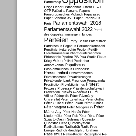
Partnership
Origo
Oscar
Ostbahnhof
Ostern
OSZE
OTP
Palästina
Panama Papers
Paneuropäisches Picknick
Paparazzo
Papst Benedikt XVI.
Papst Franziskus
Parlamentswahl 2018
Paris
Parlamentswahl 2022
Partei
des doppelschwänzigen Hundes
Parteien
Party-Bezirk
Patentstreit
Patriotismus
Pegasus
Personenkennzahl
Persönlichkeitsrechte
Petition
Petőfi-
Literaturmuseum
Pharmaunternehmen
Philosophie
Pipeline
PiS
Pisa-Studie
Plakat-
Polen
Krieg
Polizei
Polnischer
Populismus
Abhörskandal
Postkommunismus
Preispolitik
Pressefreiheit
Privatfernsehen
Privatinsolvenz
Privatisierungen
Privatkundenbank
Prognose
Propaganda
Protest
Prostitution
Protektionismus
Prozess
Prozesse
Präsidentschaftswahl
Prävention
Puskás Akadémia FC
Pál
Völner
Pädophilie
Péter-Pázmány-
Universität
Péter Esterházy
Péter Gothár
Péter Gulácsi
Péter Jakab
Péter Juhász
Péter
Péter Magyar
Péter Medgyessy
Márki-Zay
Péter Nadás
Péter
Niedermüller
Péter Polt
Péter Róna
Péter
Szijjártó
Qasim Soleimani
Quaestor
Quaestor-Pleite
Quotensystem
Radikalismus
Radikalität
Radio Free
Europe
Radnóti
Randalph L. Braham
Rassismus
Ratkó-Kinder
Rattenplage
Re-