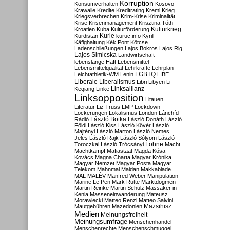
Korruption
Konsumverhalten
Kosovo
Krawalle
Kredite
Kreditrating
Kreml
Krieg
Kriegsverbrechen
Krim-Krise
Kriminalität
Krise
Krisenmanagement
Krisztina Tóth
Kulturkrieg
Kroatien
Kuba
Kulturförderung
Kurdistan
Kurie
kuruc.info
Kyrill
Käfighaltung
Kék Pont
Kötcse
Ladenschließungen
Lajos Bokros
Lajos Rig
Lajos Simicska
Landwirtschaft
lebenslange Haft
Lebensmittel
Lebensmittelqualität
Lehrkräfte
Lehrplan
LGBTQ
Leichtathletik-WM
Lenin
LIBE
Liberale
Liberalismus
Libri
Libyen
Li
Linksallianz
Keqiang
Linke
Linksopposition
Litauen
Literatur
Liz Truss
LMP
Lockdown
Lockerungen
Lokalismus
London
Lánchíd
Rádió
László Botka
László Donáth
László
Földi
László Kiss
László Kövér
László
Majtényi
László Marton
László Nemes
Jeles
László Rajk
László Sólyom
László
Löhne
Toroczkai
László Trócsányi
Macht
Machtkampf
Mafiastaat
Magda Kósa-
Kovács
Magna Charta
Magyar Krónika
Magyar Nemzet
Magyar Posta
Magyar
Telekom
Mahnmal
Maidan
Makkabiade
MAL
MALÉV
Manfred Weber
Manipulation
Marine Le Pen
Mark Rutte
Marktdogmen
Martin Reinke
Martin Schulz
Massaker in
Kenia
Masseneinwanderung
Mateusz
Morawiecki
Matteo Renzi
Matteo Salvini
Mautgebühren
Mazedonien
Mazsihisz
Medien
Meinungsfreiheit
Meinungsumfrage
Menschenhandel
Menschenrechte
Menschenschmuggel