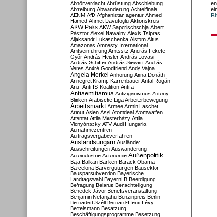
Abhörverdacht
Abrüstung
Abschiebung
en
Abtreibung
Abwanderung
Achtelfinale
ei
AENM
AfD
Afghanistan
agentur
Ahmed
Bi
Hamed
Ahmet Davutoglu
Aktionskreis
AKW Paks
AKW Saporischschja
Albert
Pásztor
Alexei Nawalny
Alexis Tsipras
Aljaksandr Lukaschenka
Alstom
Altus
Amazonas
Amnesty International
Amtseinführung
Amtssitz
András Fekete-
Győr
András Heisler
András Lovasi
András Schiffer
András Siewert
András
Veres
André Goodfriend
Andy Vajna
Angela Merkel
Anhörung
Anna Donáth
Annegret Kramp-Karrenbauer
Antal Rogán
Anti-
Anti-IS-Koalition
Antifa
Antisemitismus
Antiziganismus
Antony
Blinken
Arabische Liga
Arbeiterbewegung
Arbeitsmarkt
Armee
Armin Laschet
Armut
Asien
Asyl
Atomdeal
Atomwaffen
Attentat
Attila Mesterházy
Attila
Vidnyánszky
ATV
Audi Hungaria
Aufnahmezentren
Auftragsvergabeverfahren
Auslandsungarn
Ausländer
Ausschreitungen
Auswanderung
Außenpolitik
Autoindustrie
Autonomie
Baja
Balkan
Banken
Barack Obama
Barcelona
Barvergütungen
Bausektor
Bausparsubvention
Bayerische
Landtagswahl
BayernLB
Beerdigung
Befragung
Belarus
Benachteiligung
Benedek Jávor
Benefizveranstaltung
Benjamin Netanjahu
Benzinpreis
Berlin
Bernadett Széll
Bernard-Henri Lévy
Bertelsmann
Besatzung
Beschäftigungsprogramme
Besetzung