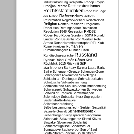
Industrialisierung
Realpolitik
Recep Tayyip
Rechtsextremismus
Erdoğan
Rechte
Rechtsstaatlichkeit
Rede zur Lage
Referendum
der Nation
Reform
Reformation
Regimewechsel
Reisefreiheit
Religion
Renten
Residenz-Programm
Resolution
Rettungspaket
Revolution
Revolution 1848
Rezession
RMDSZ
Roma
Robert Fico
Roger Scruton
Ronald
Lauder
Ron DeSantis
Ron Werber
Rote
Armee
Rotschlammkatastrophe
RTL Klub
Ruinenkneipen
Rumänien
Rumänienungarn
Runder Tisch
Russland
Rundtischgespräche
Ryanair
Ráhel Orbán
Róbert Kiss
Rückblick 2015
Rücktritt
S&P
Sanktionen
Sarkozy
Sarolta Laura Baritz
Satire
Schengen-Grenze
Schengen-Zone
Schengener Abkommen
Schiefergas
Schlacht am Donbogen
Schmalspurbahn
Schottische Volksabstimmung
Schuldenkrise
Schulen
Schulumbenennung
Schwarzgeld
Schwarzkonten
Schweden
Schweizer Franken
Schwimmsport
Scientology
Sebastian Kurz
Segregation
Seidenstraße-Initiative
Selbstbeschränkung
Selbstbestimmungsrecht
Serbien
Sexualität
Sicherheitspolitik
Sexuelle Gewalt
Siebenbürgen
Siegesparade
Sinopharm
Skinheads
Sklavengesetz
Slomó Köves
Slowakei
Slowenien
Solidarität
Sonderbefugnisse
Sondersteuer
Sonntagsverkaufsverbot
Son of Saul
South-Stream-Pipeline
South Stream