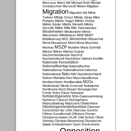
Mercosur
Metro M4
Michael Roth
Michail
Gorbatschow
Microsoft
Mieten
Migation
Migration
Migration Aid
Mihai
Tudose
Mihály Orosz
Mihály Varga
Mike
Pompeo
Miklós Hagyó
Miklós Horthy
Miklós Kásler
Miklós Németh
Miklós
Seszták
Militär
Milla
Milo Yiannopoulos
Minderheiten
Mindestlohn
Minsk-
Abkommen
Mittelklasse
MKB
MKKP
Momentum
Mobilisierung
MOL
Monarchie
Moral
Moratorium
Mord
Moria
Moschee
MSZP
Moskau
Muslime
Mária Schmidt
Márton Békés
Márton Gulyás
Nachrichtendienste
Nachruf
Nachwendezeit
Nacktfotos
Nahost-Konflikt
Nationale Konsultation
Nationalfeiertag
Nationalhymne
Nationalismus
Nationalkonservatismus
Nato
Nationalstaat
NAV
Nazideutschland
Nelson Mandela
Neo-Macchiavellismus
NGOs
Neofaschisten
Neoliberalität
Niederlande
Nikola Gruevski
Nobelpreis
Nordkorea
Nord Stream
Norwegischer
Fonds
Notre Dame
Notstand
Notstandsgesetze
NSA-Datensammlung
Numerus Clausus
Nyíregyháza
Népszabadság
Népszava
Obdachlose
Oberbürgermeisterkandidat
Oberster
Gerichtshof der USA
Oberstes Gericht
Offene Gesellschaft
Offshore-Firmen
Oktoberrevolution
OLAF
Olaf Scholz
Olivér
Várhelyi
Olympia-Bewerbung
Olympische
Spiele
Ombudsmann
Open Government
Opposition