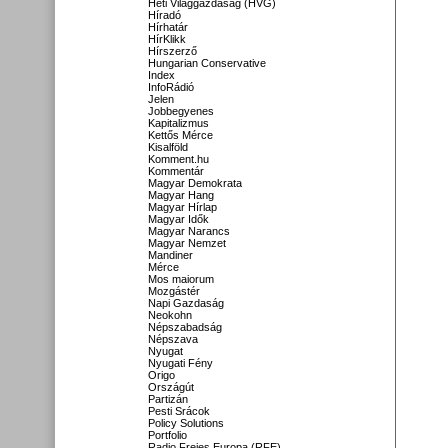
Heti Világgazdaság (HVG)
Híradó
Hírhatár
HírKlikk
Hírszerző
Hungarian Conservative
Index
InfoRádió
Jelen
Jobbegyenes
Kapitalizmus
Kettős Mérce
Kisalföld
Komment.hu
Kommentár
Magyar Demokrata
Magyar Hang
Magyar Hírlap
Magyar Idők
Magyar Narancs
Magyar Nemzet
Mandiner
Mérce
Mos maiorum
Mozgástér
Napi Gazdaság
Neokohn
Népszabadság
Népszava
Nyugat
Nyugati Fény
Origo
Országút
Partizán
Pesti Srácok
Policy Solutions
Portfolio
Radio Freies Europa (RFE)