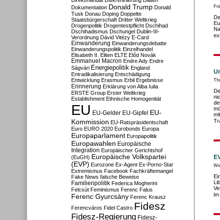
Direktmandat
Diskriminierung
Diäten
Donald Trump
Fr
Dokumentation
Donald
Tusk
Donau
Doping
Doppelte
De
Staatsbürgerschaft
Dritter Weltkrieg
Eu
Drogenpolitik
Drogentestpflicht
Dschihad
Na
Dschihadismus
Dschungel
Dublin-III-
ex
Verordnung
Dávid Vitézy
E-Card
Einwanderung
Einwanderungsdebatte
Einwanderungspolitik
Einzelhandel
Elisabeth II.
Eliten
ELTE
Előd Novák
Emmanuel Macron
Endre Ady
Endre
Energiepolitik
Ságvári
England
Un
Entradikalisierung
Entschädigung
Entwicklung
Erasmus
Erbil
Ergebnisse
Th
Erinnerung
Erklärung von Alba Iulia
De
ERSTE Group
Erster Weltkrieg
ni
Establishment
Ethnische Homogenität
de
EU
mö
EU-
EU-Gelder
EU-Gipfel
mi
Tr
Kommission
EU-Ratspräsidentschaft
Euro
EURO 2020
Eurobonds
Europa
Europaparlament
Europapolitik
Europawahlen
Europäische
Integration
Europäischer Gerichtshof
Europäische Volkspartei
EV
(EuGH)
(EVP)
Eurozone
Ex-Agent
Ex-Porno-Star
We
Extremismus
Facebook
Fachkräftemangel
Ei
Fake News
falsche Beweise
Li
Familienpolitik
Federica Mogherini
Ve
Felcsút
Feminismus
Ferenc Falus
im
Ferenc Gyurcsány
Ferenc Krausz
Fidesz
Ferencváros
Fidel Castro
Fidesz-Regierung
Fidesz-