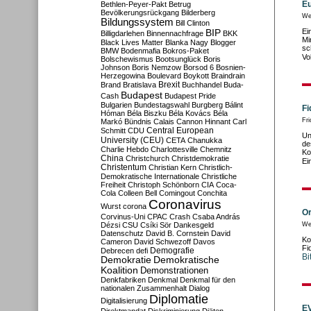
Eu
Bethlen-Peyer-Pakt
Betrug
Bevölkerungsrückgang
Bilderberg
We
Bildungssystem
Bill Clinton
Ei
BIP
Billigdarlehen
Binnennachfrage
BKK
Mi
Black Lives Matter
Blanka Nagy
Blogger
sc
BMW
Bodenmafia
Bokros-Paket
Vo
Bolschewismus
Bootsunglück
Boris
Johnson
Boris Nemzow
Borsod 6
Bosnien-
Herzegowina
Boulevard
Boykott
Braindrain
Brexit
Brand
Bratislava
Buchhandel
Buda-
Budapest
Cash
Budapest Pride
Bulgarien
Bundestagswahl
Burgberg
Bálint
Fi
Hóman
Béla Biszku
Béla Kovács
Béla
Fri
Markó
Bündnis
Calais
Cannon Hinnant
Carl
Central European
Schmitt
CDU
Un
University (CEU)
CETA
Chanukka
de
Charlie Hebdo
Charlottesville
Chemnitz
Ko
China
Christchurch
Christdemokratie
Ei
Christentum
Christian Kern
Christlich-
Demokratische Internationale
Christliche
Freiheit
Christoph Schönborn
CIA
Coca-
Cola
Colleen Bell
Comingout
Conchita
Coronavirus
Wurst
corona
Or
Corvinus-Uni
CPAC
Crash
Csaba András
Dézsi
CSU
Csíki Sör
Dankesgeld
We
Datenschutz
David B. Cornstein
David
Ko
Cameron
David Schwezoff
Davos
Fi
Demografie
Debrecen
defi
Bi
Demokratie
Demokratische
Koalition
Demonstrationen
Denkfabriken
Denkmal
Denkmal für den
nationalen Zusammenhalt
Dialog
Diplomatie
Digitalisierung
EV