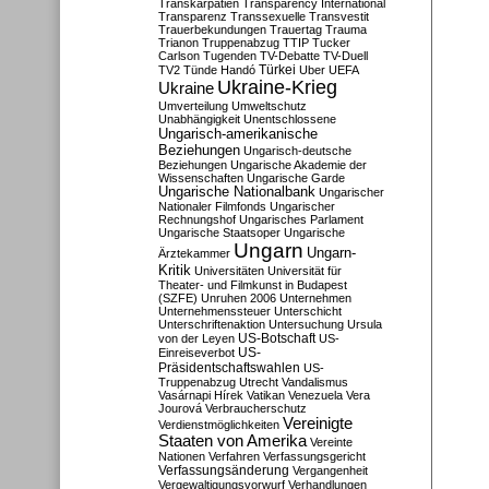
Transkarpatien
Transparency International
Transparenz
Transsexuelle
Transvestit
Trauerbekundungen
Trauertag
Trauma
Trianon
Truppenabzug
TTIP
Tucker
Carlson
Tugenden
TV-Debatte
TV-Duell
Türkei
TV2
Tünde Handó
Uber
UEFA
Ukraine-Krieg
Ukraine
Umverteilung
Umweltschutz
Unabhängigkeit
Unentschlossene
Ungarisch-amerikanische
Beziehungen
Ungarisch-deutsche
Beziehungen
Ungarische Akademie der
Wissenschaften
Ungarische Garde
Ungarische Nationalbank
Ungarischer
Nationaler Filmfonds
Ungarischer
Rechnungshof
Ungarisches Parlament
Ungarische Staatsoper
Ungarische
Ungarn
Ungarn-
Ärztekammer
Kritik
Universitäten
Universität für
Theater- und Filmkunst in Budapest
(SZFE)
Unruhen 2006
Unternehmen
Unternehmenssteuer
Unterschicht
Unterschriftenaktion
Untersuchung
Ursula
US-Botschaft
von der Leyen
US-
US-
Einreiseverbot
Präsidentschaftswahlen
US-
Truppenabzug
Utrecht
Vandalismus
Vasárnapi Hírek
Vatikan
Venezuela
Vera
Jourová
Verbraucherschutz
Vereinigte
Verdienstmöglichkeiten
Staaten von Amerika
Vereinte
Nationen
Verfahren
Verfassungsgericht
Verfassungsänderung
Vergangenheit
Vergewaltigungsvorwurf
Verhandlungen