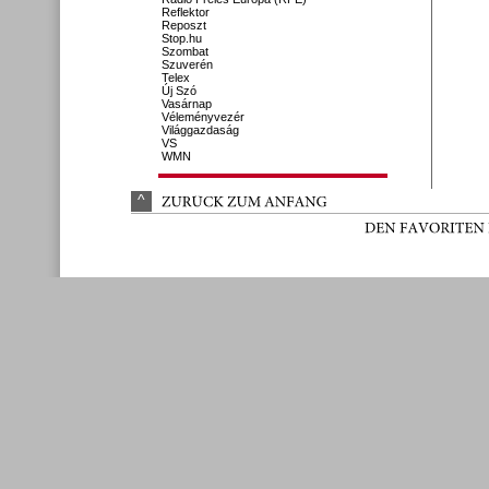
Reflektor
Reposzt
Stop.hu
Szombat
Szuverén
Telex
Új Szó
Vasárnap
Véleményvezér
Világgazdaság
VS
WMN
^
ZURÜ
CK 
ZUM 
ANFANG
DEN 
FAVORITEN 