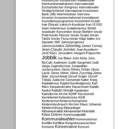
Inslovenzen
Insolvenzen
Intellektuelle
Interkontinentalraketen
Internationaler
Eucharistischer Kongress
Internationaler
Strafgerichtshof
International Investment
Bank (IIB)
Internetsteuer
Interview
Invasion
Invasionsmahnmal
Investitionen
Investitionsprogramme
Investment Grade
Irak-Einsatz
Irakisch-Kurdistan
Iran
IS
ISIS
Israel
Islam
Islamismus
Isolationismus
Istanbuler Konvention
István Bethlen
István
Pukli
István Pásztor
István Szabó
István
Tarlós
István Tisza
István Vágó
Italien
Ivo
Sanader
IWF
Jahresprognose
Jahrestag
Jahresrückblick
James Corney
Jean-Claude Juncker
Jean Asselborn
Jenő Rácz
Jerusalem
Jewgeni Prigoschin
Jobbik
Joe Biden
John Kirby
John
McCain
Judentum
Judith Sargentini
Judit
Varga
Jugendschutz
Jungwähler
Justizsystem
János Dénes Orbán
János
Lázár
János Volner
János Zuschlag
János
Áder
József Antall
József Szájer
József
Tóbiás
Jüdische Gemeinde
Kalter Krieg
Kapitalismus
Kapitol
Kardinalgesetz
Karl
Marx
Karpatoukraine
Kasachstan
Katalin
Katalin Novák
Karikó
Katalonien
Katholische Kirche
KDNP
Kecskemét
Kernklientel
Kettenbrücke
KGB
Kinderarmut
Kinderschutzgesetz
Kindesmissbrauch
Kirchen
Klaus Johannis
Kleiderordnung
Kleinanleger
Klimaneutralität
Klimawandel
Klubrádió
Klára Dobrev
Kommunalpolitik
Kommunalwahlen
Kommunismus
Konflikt
Konflikte
Konjunkturaussichten
Konservative
Konsens
Konsum