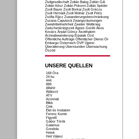
Zivilgesellschaft
Zoltán Balog
Zoltán Gál
Zoltán Kész
Zoltán Pokorni
Zoltán Spéder
Zsolt Bayer
Zsolt Borkai
Zsolt Gréczy
Zsolt Hernádi
Zsolt Molnár
Zsolt Petry
Zsófia Rácz
Zuwanderungsbeschränkung
Zuzana Čaputová
Zwangsräumungen
Zweidrittelmehrheit
Zweiter Weltkrieg
Zwischenkriegszeit
Ágnes Geréb
Ákos
Kovács
Árpád Göncz
Ásotthalom
Ärzteabwanderung
Érpatak
Ózd
Öffentliche Aufträge
Öffentlicher Dienst
Öl-
Embargo
Österreich
ÖVP
Újpest
Überalterung
Überstunden
Überwachung
Őszöd
UNSERE QUELLEN
168 Óra
24.hu
444
888
Alfahír
Átlátszó
ATV
Azonnali
Blikk
Cink
Élet és Irodalom
Ferenc Kumin
Figyelő
Gábor Török
Galamus
Gondola
Hetek
Heti Válasz