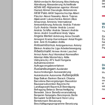
al
Abhörverdacht
Abrüstung
Abschiebung
be
Abtreibung
Abwanderung
Achtelfinale
mi
AENM
AfD
Afghanistan
agentur
Ahmed
Hamed
Ahmet Davutoglu
Aktionskreis
AKW Paks
AKW Saporischschja
Albert
Pásztor
Alexei Nawalny
Alexis Tsipras
Aljaksandr Lukaschenka
Alstom
Altus
Amazonas
Amnesty International
We
Amtseinführung
Amtssitz
András Fekete-
E
Győr
András Heisler
András Lovasi
András Schiffer
András Siewert
András
Th
Veres
André Goodfriend
Andy Vajna
Angela Merkel
Anhörung
Anna Donáth
Ei
Annegret Kramp-Karrenbauer
Antal Rogán
Eu
Anti-
Anti-IS-Koalition
Antifa
ha
Antisemitismus
pr
Antiziganismus
Antony
Pa
Blinken
Arabische Liga
Arbeiterbewegung
Arbeitsmarkt
Armee
Armin Laschet
Armut
Asien
Asyl
Atomdeal
Atomwaffen
Attentat
Attila Mesterházy
Attila
Vidnyánszky
ATV
Audi Hungaria
Aufnahmezentren
Di
Auftragsvergabeverfahren
W
Auslandsungarn
Ausländer
Ausschreitungen
Auswanderung
Mo
Außenpolitik
Autoindustrie
Autonomie
Au
Baja
Balkan
Banken
Barack Obama
ve
Barcelona
Barvergütungen
Bausektor
er
Bausparsubvention
Bayerische
we
Landtagswahl
BayernLB
Beerdigung
nu
Befragung
Belarus
Benachteiligung
Benedek Jávor
Benefizveranstaltung
Benjamin Netanjahu
Benzinpreis
Berlin
Bernadett Széll
Bernard-Henri Lévy
Bertelsmann
Besatzung
Beschäftigungsprogramme
Besetzung