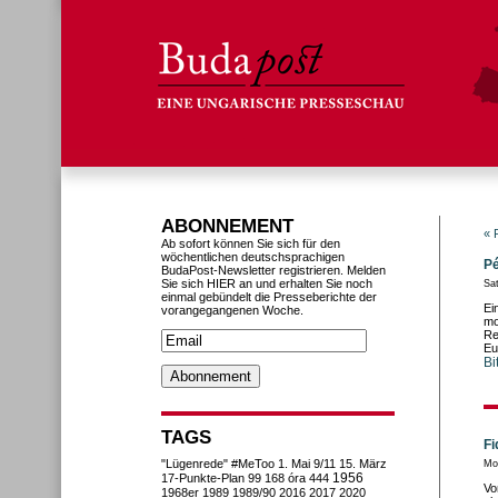
ABONNEMENT
« 
Ab sofort können Sie sich für den
wöchentlichen deutschsprachigen
Pé
BudaPost-Newsletter registrieren. Melden
Sie sich HIER an und erhalten Sie noch
Sat
einmal gebündelt die Presseberichte der
Ei
vorangegangenen Woche.
mo
Re
Eu
Bi
TAGS
Fi
"Lügenrede"
#MeToo
1. Mai
9/11
15. März
Mo
1956
17-Punkte-Plan
99
168 óra
444
Vo
1968er
1989
1989/90
2016
2017
2020