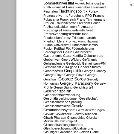
Sommeruniversität
Figyelő
Filmindustrie
« 
FINA
Financial Times
Finanzkrise
Finnland
Flüchtlingspolitik
Flughafen
Forex-
Forint
Prozesse
Forschung
FPÖ
Francis
Fukuyama
Frankreich
Frans Timmermans
Frauen
Frauendebatte
Freedom House
Freihandelsabkommen
Freimaurer
Freizügigkeit
Fremdenfeindlichkeit
Fremdwährungskredite
fried
Friedenskonferenz
Friedensmarsch
Friedrich Merz
Frontex
Front National
Fudan-Universität
Fundamentalismus
Fusion
Fußball
Fót
Föderalisierung
Fördergelder
Gallup
Gastarbeiter
Gastronomie
Gaza-Konflikt
Geburtenrate
Gedenken
Geert Wilders
Gefängnis
Geheimdienste
Geldpolitik
Gemeinsam-PM
Gemeinsam 2014
gend
Gender Studies
Geopolitik
Generalstreik
George Clooney
George Floyd
George Floys
George
George Soros
Gershwin
Gergely
Gergely Karácsony
Homonnay
Gergely
Pröhle
Gergő Sáling
Gerichtsurteil
Geschichtspolitik
Geschlechtsumwandlung
Geschäftsverbindungen
Gesellschaft
Gesellschaftliche Spaltung
Gesetz
Gesellschaftskrise
Gesundheitssystem
Getreidelieferungen
Gewalt
Gewaltserie
Gewerkschaften
Ghaith Pharaon
Giftanschlag
Giorgia
Meloni
Glaubwürdigkeit
Gleichbehandlungsbehörde
Gleichberechtigung
Globalisierung
Gläubiger
Goldener Bär
Golden Globe