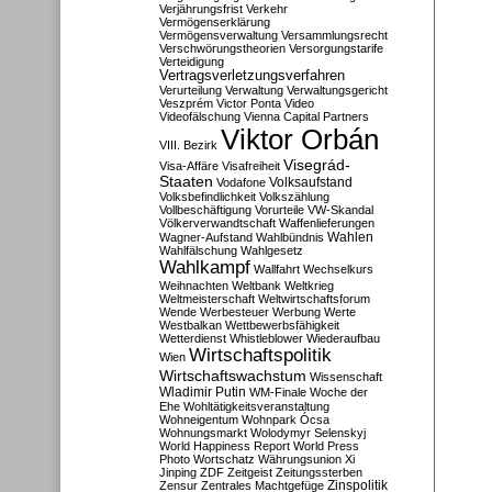
Verjährungsfrist
Verkehr
Vermögenserklärung
Vermögensverwaltung
Versammlungsrecht
Verschwörungstheorien
Versorgungstarife
Verteidigung
Vertragsverletzungsverfahren
Verurteilung
Verwaltung
Verwaltungsgericht
Veszprém
Victor Ponta
Video
Videofälschung
Vienna Capital Partners
Viktor Orbán
VIII. Bezirk
Visegrád-
Visa-Affäre
Visafreiheit
Staaten
Vodafone
Volksaufstand
Volksbefindlichkeit
Volkszählung
Vollbeschäftigung
Vorurteile
VW-Skandal
Völkerverwandtschaft
Waffenlieferungen
Wahlen
Wagner-Aufstand
Wahlbündnis
Wahlfälschung
Wahlgesetz
Wahlkampf
Wallfahrt
Wechselkurs
Weihnachten
Weltbank
Weltkrieg
Weltmeisterschaft
Weltwirtschaftsforum
Wende
Werbesteuer
Werbung
Werte
Westbalkan
Wettbewerbsfähigkeit
Wetterdienst
Whistleblower
Wiederaufbau
Wirtschaftspolitik
Wien
Wirtschaftswachstum
Wissenschaft
Wladimir Putin
WM-Finale
Woche der
Ehe
Wohltätigkeitsveranstaltung
Wohneigentum
Wohnpark Ócsa
Wohnungsmarkt
Wolodymyr Selenskyj
World Happiness Report
World Press
Photo
Wortschatz
Währungsunion
Xi
Jinping
ZDF
Zeitgeist
Zeitungssterben
Zensur
Zentrales Machtgefüge
Zinspolitik