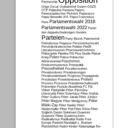
Partnership
Origo
Oscar
Ostbahnhof
Ostern
OSZE
OTP
Palästina
Panama Papers
Paneuropäisches Picknick
Paparazzo
Papst Benedikt XVI.
Papst Franziskus
Parlamentswahl 2018
Paris
Parlamentswahl 2022
Partei
des doppelschwänzigen Hundes
Parteien
Party-Bezirk
Patentstreit
Patriotismus
Pegasus
Personenkennzahl
Persönlichkeitsrechte
Petition
Petőfi-
Literaturmuseum
Pharmaunternehmen
Philosophie
Pipeline
PiS
Pisa-Studie
Plakat-
Polen
Krieg
Polizei
Polnischer
Populismus
Abhörskandal
Postkommunismus
Preispolitik
Pressefreiheit
Privatfernsehen
Privatinsolvenz
Privatisierungen
Privatkundenbank
Prognose
Propaganda
Protest
Prostitution
Protektionismus
Prozess
Prozesse
Präsidentschaftswahl
Prävention
Puskás Akadémia FC
Pál
Völner
Pädophilie
Péter-Pázmány-
Universität
Péter Esterházy
Péter Gothár
Péter Gulácsi
Péter Jakab
Péter Juhász
Péter
Péter Magyar
Péter Medgyessy
Márki-Zay
Péter Nadás
Péter
Niedermüller
Péter Polt
Péter Róna
Péter
Szijjártó
Qasim Soleimani
Quaestor
Quaestor-Pleite
Quotensystem
Radikalismus
Radikalität
Radio Free
Europe
Radnóti
Randalph L. Braham
Rassismus
Ratkó-Kinder
Rattenplage
Re-