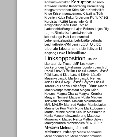
Korruption
Konsumverhalten
Kosovo
Krawalle
Kredite
Kreditrating
Kreml
Krieg
Kriegsverbrechen
Krim-Krise
Kriminalität
Krise
Krisenmanagement
Krisztina Tóth
Kulturkrieg
Kroatien
Kuba
Kulturförderung
Kurdistan
Kurie
kuruc.info
Kyrill
Käfighaltung
Kék Pont
Kötcse
Ladenschließungen
Lajos Bokros
Lajos Rig
Lajos Simicska
Landwirtschaft
lebenslange Haft
Lebensmittel
Lebensmittelqualität
Lehrkräfte
Lehrplan
LGBTQ
Leichtathletik-WM
Lenin
LIBE
Liberale
Liberalismus
Libri
Libyen
Li
Linksallianz
Keqiang
Linke
Linksopposition
Litauen
Literatur
Liz Truss
LMP
Lockdown
Lockerungen
Lokalismus
London
Lánchíd
Rádió
László Botka
László Donáth
László
Földi
László Kiss
László Kövér
László
Majtényi
László Marton
László Nemes
Jeles
László Rajk
László Sólyom
László
Löhne
Toroczkai
László Trócsányi
Macht
Machtkampf
Mafiastaat
Magda Kósa-
Kovács
Magna Charta
Magyar Krónika
Magyar Nemzet
Magyar Posta
Magyar
Telekom
Mahnmal
Maidan
Makkabiade
MAL
MALÉV
Manfred Weber
Manipulation
Marine Le Pen
Mark Rutte
Marktdogmen
Martin Reinke
Martin Schulz
Massaker in
Kenia
Masseneinwanderung
Mateusz
Morawiecki
Matteo Renzi
Matteo Salvini
Mautgebühren
Mazedonien
Mazsihisz
Medien
Meinungsfreiheit
Meinungsumfrage
Menschenhandel
Menschenrechte
Menschenschmuggel