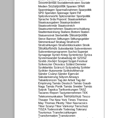
Souveränität
Sozialdemokraten
Soziale
Sozialpolitik
Medien
Spanien
SPAR
Spareinlagen
Sparmaßnahmen
Sparpolitik
SPD
Spenden
Spionage
Spirit FM
Spitzelvorwürfe
Spitzenämter
Sportpolitik
Sprache
Srđa Popović
Staatsanleihen
Staatsausgaben
Staatspräsident
Staatssekretär
Staatsstreich
Staatsunternehmen
Staatsverschuldung
Stadtentwicklung
Stafano Bottoni
Station
Steuerpolitik
Statuenstreit
Sterbehilfe
Steve Bannon
Stiftungen
Stiftungsgelder
Stimmenkauf
Strabag
Strafrecht
Strafzahlungen
Straßenblockaden
Streik
Strukturfonds
Subsidiarität
Subventionen
Subventionsprogramm
Suchoi Superjet
Synagoge
Syrien-Krieg
Syrienkrise
Syriza
Systemwandel
Szabadság tér
SZDSZ
Szebb Jövőért
Szeged
Sziget-Festival
Szilveszter Ókovács
Szilárd Demeter
Szolidaritás
Szárszó
Századvég
Székler
Székler-Autonomie
Székésféhervár
Sándor Csányi
Sándor Egervári
Säkularisierung
Sólyom Airways
Tabaklizenzen
Tag der Arbeit
Tag der
Empörung
Tamás Deutsch
Tamás Gaudi-
Nagy
Tamás Portik
Tamás Sneider
Tamás
Sulyok
Tapolca
Tarifsenkungen
TASZ
Tavares-Report
Taxiunternehmen
TEK
Terrorismus
Telekommunikation
Tesco
Theater
The New York Times
Theresa
May
Thomas Piketty
Tibor Navracsics
Tibor Szanyi
Tibor Várkonyi
Tierschutz
TISZA
Todesstrafe
Todestag
Toleranz
Tourismus
Transferzahlungen
Transformation
Transitzonen