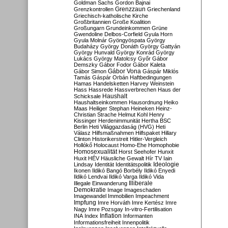
Goldman Sachs
Gordon Bajnai
Grenzzaun
Grenzkontrollen
Griechenland
Griechisch-katholische Kirche
Großbritannien
Große Koalition
Großungarn
Grundeinkommen
Grüne
Gwendoline Delbos-Corfield
Gyula Horn
Gyula Molnár
Gyöngyöspata
György
Budaházy
György Donáth
György Gattyán
György Hunvald
György Konrád
György
Lukács
György Matolcsy
Győr
Gábor
Demszky
Gábor Fodor
Gábor Kaleta
Gábor Vona
Gábor Simon
Gáspár Miklós
Tamás
Gáspár Orbán
Haftbedingungen
Hamas
Handelsketten
Harvey Weinstein
Hass
Hassrede
Hassverbrechen
Haus der
Haushalt
Schicksale
Haushaltseinkommen
Hausordnung
Heiko
Maas
Heiliger Stephan
Heineken
Heinz-
Christian Strache
Helmut Kohl
Henry
Kissinger
Herdenimmunität
Hertha BSC
Berlin
Heti Világgazdaság (HVG)
Heti
Válasz
Hilfsmaßnahmen
Hilfspaket
Hillary
Clinton
Historikerstreit
Hitler-Vergleich
Hollókő
Holocaust
Homo-Ehe
Homophobie
Homosexualität
Horst Seehofer
Hunxit
Huxit
HÉV
Häusliche Gewalt
Hír TV
Iain
Lindsay
Identität
Identitätspolitik
Ideologie
Ikonen
Ildikó Bangó Borbély
Ildikó Enyedi
Ildikó Lendvai
Ildikó Varga
Ildikó Vida
Illiberale
Illegale Einwanderung
Demokratie
Image
Imageschaden
Imagewandel
Immobilien
Impeachment
Impfung
Imre Horváth
Imre Kertész
Imre
Nagy
Imre Pozsgay
In-vitro-Fertilisation
Inflation
INA
Index
Informanten
Informationsfreiheit
Innenpolitik