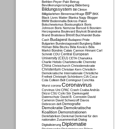
Bethlen-Peyer-Pakt
Betrug
Bevölkerungsrückgang
Bilderberg
Bildungssystem
Bill Clinton
BIP
Billigdarlehen
Binnennachfrage
BKK
Black Lives Matter
Blanka Nagy
Blogger
BMW
Bodenmafia
Bokros-Paket
Bolschewismus
Bootsunglück
Boris
Johnson
Boris Nemzow
Borsod 6
Bosnien-
Herzegowina
Boulevard
Boykott
Braindrain
Brexit
Brand
Bratislava
Buchhandel
Buda-
Budapest
Cash
Budapest Pride
Bulgarien
Bundestagswahl
Burgberg
Bálint
Hóman
Béla Biszku
Béla Kovács
Béla
Markó
Bündnis
Calais
Cannon Hinnant
Carl
Central European
Schmitt
CDU
University (CEU)
CETA
Chanukka
Charlie Hebdo
Charlottesville
Chemnitz
China
Christchurch
Christdemokratie
Christentum
Christian Kern
Christlich-
Demokratische Internationale
Christliche
Freiheit
Christoph Schönborn
CIA
Coca-
Cola
Colleen Bell
Comingout
Conchita
Coronavirus
Wurst
corona
Corvinus-Uni
CPAC
Crash
Csaba András
Dézsi
CSU
Csíki Sör
Dankesgeld
Datenschutz
David B. Cornstein
David
Cameron
David Schwezoff
Davos
Demografie
Debrecen
defi
Demokratie
Demokratische
Koalition
Demonstrationen
Denkfabriken
Denkmal
Denkmal für den
nationalen Zusammenhalt
Dialog
Diplomatie
Digitalisierung