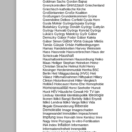
Goldman Sachs
Gordon Bajnai
Grenzzaun
Grenzkontrollen
Griechenland
Griechisch-katholische Kirche
Großbritannien
Große Koalition
Großungarn
Grundeinkommen
Grüne
Gwendoline Delbos-Corfield
Gyula Horn
Gyula Molnár
Gyöngyöspata
György
Budaházy
György Donáth
György Gattyán
György Hunvald
György Konrád
György
Lukács
György Matolcsy
Győr
Gábor
Demszky
Gábor Fodor
Gábor Kaleta
Gábor Vona
Gábor Simon
Gáspár Miklós
Tamás
Gáspár Orbán
Haftbedingungen
Hamas
Handelsketten
Harvey Weinstein
Hass
Hassrede
Hassverbrechen
Haus der
Haushalt
Schicksale
Haushaltseinkommen
Hausordnung
Heiko
Maas
Heiliger Stephan
Heineken
Heinz-
Christian Strache
Helmut Kohl
Henry
Kissinger
Herdenimmunität
Hertha BSC
Berlin
Heti Világgazdaság (HVG)
Heti
Válasz
Hilfsmaßnahmen
Hilfspaket
Hillary
Clinton
Historikerstreit
Hitler-Vergleich
Hollókő
Holocaust
Homo-Ehe
Homophobie
Homosexualität
Horst Seehofer
Hunxit
Huxit
HÉV
Häusliche Gewalt
Hír TV
Iain
Lindsay
Identität
Identitätspolitik
Ideologie
Ikonen
Ildikó Bangó Borbély
Ildikó Enyedi
Ildikó Lendvai
Ildikó Varga
Ildikó Vida
Illiberale
Illegale Einwanderung
Demokratie
Image
Imageschaden
Imagewandel
Immobilien
Impeachment
Impfung
Imre Horváth
Imre Kertész
Imre
Nagy
Imre Pozsgay
In-vitro-Fertilisation
Inflation
INA
Index
Informanten
Informationsfreiheit
Innenpolitik