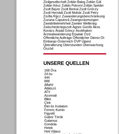
Zivilgesellschaft
Zoltán Balog
Zoltán Gál
Zoltán Kész
Zoltán Pokorni
Zoltán Spéder
Zsolt Bayer
Zsolt Borkai
Zsolt Gréczy
Zsolt Hernádi
Zsolt Molnár
Zsolt Petry
Zsófia Rácz
Zuwanderungsbeschränkung
Zuzana Čaputová
Zwangsräumungen
Zweidrittelmehrheit
Zweiter Weltkrieg
Zwischenkriegszeit
Ágnes Geréb
Ákos
Kovács
Árpád Göncz
Ásotthalom
Ärzteabwanderung
Érpatak
Ózd
Öffentliche Aufträge
Öffentlicher Dienst
Öl-
Embargo
Österreich
ÖVP
Újpest
Überalterung
Überstunden
Überwachung
Őszöd
UNSERE QUELLEN
168 Óra
24.hu
444
888
Alfahír
Átlátszó
ATV
Azonnali
Blikk
Cink
Élet és Irodalom
Ferenc Kumin
Figyelő
Gábor Török
Galamus
Gondola
Hetek
Heti Válasz