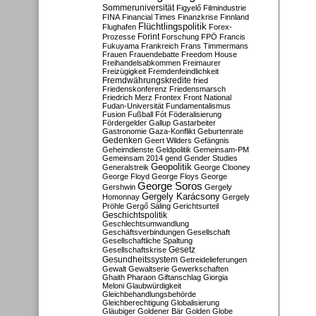
Sommeruniversität
Figyelő
Filmindustrie
FINA
Financial Times
Finanzkrise
Finnland
Flüchtlingspolitik
Flughafen
Forex-
Forint
Prozesse
Forschung
FPÖ
Francis
Fukuyama
Frankreich
Frans Timmermans
Frauen
Frauendebatte
Freedom House
Freihandelsabkommen
Freimaurer
Freizügigkeit
Fremdenfeindlichkeit
Fremdwährungskredite
fried
Friedenskonferenz
Friedensmarsch
Friedrich Merz
Frontex
Front National
Fudan-Universität
Fundamentalismus
Fusion
Fußball
Fót
Föderalisierung
Fördergelder
Gallup
Gastarbeiter
Gastronomie
Gaza-Konflikt
Geburtenrate
Gedenken
Geert Wilders
Gefängnis
Geheimdienste
Geldpolitik
Gemeinsam-PM
Gemeinsam 2014
gend
Gender Studies
Geopolitik
Generalstreik
George Clooney
George Floyd
George Floys
George
George Soros
Gershwin
Gergely
Gergely Karácsony
Homonnay
Gergely
Pröhle
Gergő Sáling
Gerichtsurteil
Geschichtspolitik
Geschlechtsumwandlung
Geschäftsverbindungen
Gesellschaft
Gesellschaftliche Spaltung
Gesetz
Gesellschaftskrise
Gesundheitssystem
Getreidelieferungen
Gewalt
Gewaltserie
Gewerkschaften
Ghaith Pharaon
Giftanschlag
Giorgia
Meloni
Glaubwürdigkeit
Gleichbehandlungsbehörde
Gleichberechtigung
Globalisierung
Gläubiger
Goldener Bär
Golden Globe