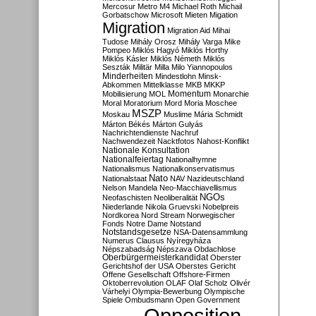
Mercosur
Metro M4
Michael Roth
Michail
Gorbatschow
Microsoft
Mieten
Migation
Migration
Migration Aid
Mihai
Tudose
Mihály Orosz
Mihály Varga
Mike
Pompeo
Miklós Hagyó
Miklós Horthy
Miklós Kásler
Miklós Németh
Miklós
Seszták
Militär
Milla
Milo Yiannopoulos
Minderheiten
Mindestlohn
Minsk-
Abkommen
Mittelklasse
MKB
MKKP
Momentum
Mobilisierung
MOL
Monarchie
Moral
Moratorium
Mord
Moria
Moschee
MSZP
Moskau
Muslime
Mária Schmidt
Márton Békés
Márton Gulyás
Nachrichtendienste
Nachruf
Nachwendezeit
Nacktfotos
Nahost-Konflikt
Nationale Konsultation
Nationalfeiertag
Nationalhymne
Nationalismus
Nationalkonservatismus
Nato
Nationalstaat
NAV
Nazideutschland
Nelson Mandela
Neo-Macchiavellismus
NGOs
Neofaschisten
Neoliberalität
Niederlande
Nikola Gruevski
Nobelpreis
Nordkorea
Nord Stream
Norwegischer
Fonds
Notre Dame
Notstand
Notstandsgesetze
NSA-Datensammlung
Numerus Clausus
Nyíregyháza
Népszabadság
Népszava
Obdachlose
Oberbürgermeisterkandidat
Oberster
Gerichtshof der USA
Oberstes Gericht
Offene Gesellschaft
Offshore-Firmen
Oktoberrevolution
OLAF
Olaf Scholz
Olivér
Várhelyi
Olympia-Bewerbung
Olympische
Spiele
Ombudsmann
Open Government
Opposition