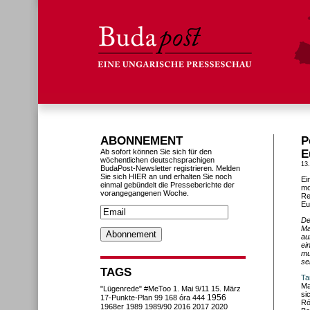
ABONNEMENT
P
Ab sofort können Sie sich für den
E
wöchentlichen deutschsprachigen
13.
BudaPost-Newsletter registrieren. Melden
Sie sich HIER an und erhalten Sie noch
Ei
einmal gebündelt die Presseberichte der
mo
vorangegangenen Woche.
Re
Eu
De
Ma
au
ei
mu
se
TAGS
Ta
Ma
"Lügenrede"
#MeToo
1. Mai
9/11
15. März
si
1956
17-Punkte-Plan
99
168 óra
444
Ró
1968er
1989
1989/90
2016
2017
2020