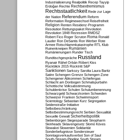
Industrialisierung
Realpolitik
Recep Tayyip
Rechtsextremismus
Erdoğan
Rechte
Rechtsstaatlichkeit
Rede zur Lage
Referendum
der Nation
Reform
Reformation
Regimewechsel
Reisefreiheit
Religion
Renten
Residenz-Programm
Resolution
Rettungspaket
Revolution
Revolution 1848
Rezession
RMDSZ
Roma
Robert Fico
Roger Scruton
Ronald
Lauder
Ron DeSantis
Ron Werber
Rote
Armee
Rotschlammkatastrophe
RTL Klub
Ruinenkneipen
Rumänien
Rumänienungarn
Runder Tisch
Russland
Rundtischgespräche
Ryanair
Ráhel Orbán
Róbert Kiss
Rückblick 2015
Rücktritt
S&P
Sanktionen
Sarkozy
Sarolta Laura Baritz
Satire
Schengen-Grenze
Schengen-Zone
Schengener Abkommen
Schiefergas
Schlacht am Donbogen
Schmalspurbahn
Schottische Volksabstimmung
Schuldenkrise
Schulen
Schulumbenennung
Schwarzgeld
Schwarzkonten
Schweden
Schweizer Franken
Schwimmsport
Scientology
Sebastian Kurz
Segregation
Seidenstraße-Initiative
Selbstbeschränkung
Selbstbestimmungsrecht
Serbien
Sexualität
Sicherheitspolitik
Sexuelle Gewalt
Siebenbürgen
Siegesparade
Sinopharm
Skinheads
Sklavengesetz
Slomó Köves
Slowakei
Slowenien
Solidarität
Sonderbefugnisse
Sondersteuer
Sonntagsverkaufsverbot
Son of Saul
South-Stream-Pipeline
South Stream