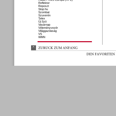
Reflektor
Reposzt
Stop.hu
Szombat
Szuverén
Telex
Új Szó
Vasárnap
Véleményvezér
Világgazdaság
VS
WMN
^
ZURÜ
CK 
ZUM 
ANFANG
DEN 
FAVORITEN 