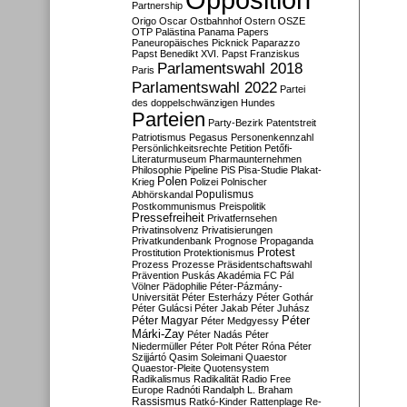
Partnership
Origo
Oscar
Ostbahnhof
Ostern
OSZE
OTP
Palästina
Panama Papers
Paneuropäisches Picknick
Paparazzo
Papst Benedikt XVI.
Papst Franziskus
Parlamentswahl 2018
Paris
Parlamentswahl 2022
Partei
des doppelschwänzigen Hundes
Parteien
Party-Bezirk
Patentstreit
Patriotismus
Pegasus
Personenkennzahl
Persönlichkeitsrechte
Petition
Petőfi-
Literaturmuseum
Pharmaunternehmen
Philosophie
Pipeline
PiS
Pisa-Studie
Plakat-
Polen
Krieg
Polizei
Polnischer
Populismus
Abhörskandal
Postkommunismus
Preispolitik
Pressefreiheit
Privatfernsehen
Privatinsolvenz
Privatisierungen
Privatkundenbank
Prognose
Propaganda
Protest
Prostitution
Protektionismus
Prozess
Prozesse
Präsidentschaftswahl
Prävention
Puskás Akadémia FC
Pál
Völner
Pädophilie
Péter-Pázmány-
Universität
Péter Esterházy
Péter Gothár
Péter Gulácsi
Péter Jakab
Péter Juhász
Péter
Péter Magyar
Péter Medgyessy
Márki-Zay
Péter Nadás
Péter
Niedermüller
Péter Polt
Péter Róna
Péter
Szijjártó
Qasim Soleimani
Quaestor
Quaestor-Pleite
Quotensystem
Radikalismus
Radikalität
Radio Free
Europe
Radnóti
Randalph L. Braham
Rassismus
Ratkó-Kinder
Rattenplage
Re-