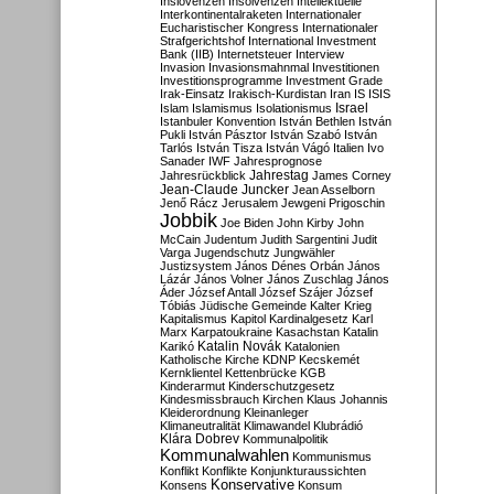
Inslovenzen
Insolvenzen
Intellektuelle
Interkontinentalraketen
Internationaler
Eucharistischer Kongress
Internationaler
Strafgerichtshof
International Investment
Bank (IIB)
Internetsteuer
Interview
Invasion
Invasionsmahnmal
Investitionen
Investitionsprogramme
Investment Grade
Irak-Einsatz
Irakisch-Kurdistan
Iran
IS
ISIS
Israel
Islam
Islamismus
Isolationismus
Istanbuler Konvention
István Bethlen
István
Pukli
István Pásztor
István Szabó
István
Tarlós
István Tisza
István Vágó
Italien
Ivo
Sanader
IWF
Jahresprognose
Jahrestag
Jahresrückblick
James Corney
Jean-Claude Juncker
Jean Asselborn
Jenő Rácz
Jerusalem
Jewgeni Prigoschin
Jobbik
Joe Biden
John Kirby
John
McCain
Judentum
Judith Sargentini
Judit
Varga
Jugendschutz
Jungwähler
Justizsystem
János Dénes Orbán
János
Lázár
János Volner
János Zuschlag
János
Áder
József Antall
József Szájer
József
Tóbiás
Jüdische Gemeinde
Kalter Krieg
Kapitalismus
Kapitol
Kardinalgesetz
Karl
Marx
Karpatoukraine
Kasachstan
Katalin
Katalin Novák
Karikó
Katalonien
Katholische Kirche
KDNP
Kecskemét
Kernklientel
Kettenbrücke
KGB
Kinderarmut
Kinderschutzgesetz
Kindesmissbrauch
Kirchen
Klaus Johannis
Kleiderordnung
Kleinanleger
Klimaneutralität
Klimawandel
Klubrádió
Klára Dobrev
Kommunalpolitik
Kommunalwahlen
Kommunismus
Konflikt
Konflikte
Konjunkturaussichten
Konservative
Konsens
Konsum