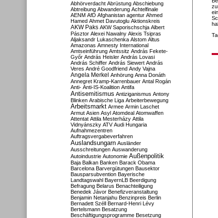
Be
Abhörverdacht
Abrüstung
Abschiebung
zu
Abtreibung
Abwanderung
Achtelfinale
ei
AENM
AfD
Afghanistan
agentur
Ahmed
Sc
Hamed
Ahmet Davutoglu
Aktionskreis
ha
AKW Paks
AKW Saporischschja
Albert
Pásztor
Alexei Nawalny
Alexis Tsipras
Ta
Aljaksandr Lukaschenka
Alstom
Altus
Amazonas
Amnesty International
Amtseinführung
Amtssitz
András Fekete-
Győr
András Heisler
András Lovasi
András Schiffer
András Siewert
András
Veres
André Goodfriend
Andy Vajna
Angela Merkel
Anhörung
Anna Donáth
Annegret Kramp-Karrenbauer
Antal Rogán
Anti-
Anti-IS-Koalition
Antifa
Antisemitismus
Antiziganismus
Antony
Blinken
Arabische Liga
Arbeiterbewegung
Arbeitsmarkt
Armee
Armin Laschet
Armut
Asien
Asyl
Atomdeal
Atomwaffen
Attentat
Attila Mesterházy
Attila
Vidnyánszky
ATV
Audi Hungaria
Aufnahmezentren
Auftragsvergabeverfahren
Auslandsungarn
Ausländer
Ausschreitungen
Auswanderung
Außenpolitik
Autoindustrie
Autonomie
Baja
Balkan
Banken
Barack Obama
Barcelona
Barvergütungen
Bausektor
Bausparsubvention
Bayerische
Landtagswahl
BayernLB
Beerdigung
Befragung
Belarus
Benachteiligung
Benedek Jávor
Benefizveranstaltung
Benjamin Netanjahu
Benzinpreis
Berlin
Bernadett Széll
Bernard-Henri Lévy
Bertelsmann
Besatzung
Beschäftigungsprogramme
Besetzung