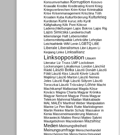
Korruption
Konsumverhalten
Kosovo
Krawalle
Kredite
Kreditrating
Kreml
Krieg
Kriegsverbrechen
Krim-Krise
Kriminalität
Krise
Krisenmanagement
Krisztina Tóth
Kulturkrieg
Kroatien
Kuba
Kulturförderung
Kurdistan
Kurie
kuruc.info
Kyrill
Käfighaltung
Kék Pont
Kötcse
Ladenschließungen
Lajos Bokros
Lajos Rig
Lajos Simicska
Landwirtschaft
lebenslange Haft
Lebensmittel
Lebensmittelqualität
Lehrkräfte
Lehrplan
LGBTQ
Leichtathletik-WM
Lenin
LIBE
Liberale
Liberalismus
Libri
Libyen
Li
Linksallianz
Keqiang
Linke
Linksopposition
Litauen
Literatur
Liz Truss
LMP
Lockdown
Lockerungen
Lokalismus
London
Lánchíd
Rádió
László Botka
László Donáth
László
Földi
László Kiss
László Kövér
László
Majtényi
László Marton
László Nemes
Jeles
László Rajk
László Sólyom
László
Löhne
Toroczkai
László Trócsányi
Macht
Machtkampf
Mafiastaat
Magda Kósa-
Kovács
Magna Charta
Magyar Krónika
Magyar Nemzet
Magyar Posta
Magyar
Telekom
Mahnmal
Maidan
Makkabiade
MAL
MALÉV
Manfred Weber
Manipulation
Marine Le Pen
Mark Rutte
Marktdogmen
Martin Reinke
Martin Schulz
Massaker in
Kenia
Masseneinwanderung
Mateusz
Morawiecki
Matteo Renzi
Matteo Salvini
Mautgebühren
Mazedonien
Mazsihisz
Medien
Meinungsfreiheit
Meinungsumfrage
Menschenhandel
Menschenrechte
Menschenschmuggel