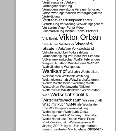
Verjährungsfrist
Verkehr
Vermögenserklärung
Vermögensverwaltung
Versammlungsrecht
Verschwörungstheorien
Versorgungstarife
Verteidigung
Vertragsverletzungsverfahren
Verurteilung
Verwaltung
Verwaltungsgericht
Veszprém
Victor Ponta
Video
Videofälschung
Vienna Capital Partners
Viktor Orbán
VIII. Bezirk
Visegrád-
Visa-Affäre
Visafreiheit
Staaten
Vodafone
Volksaufstand
Volksbefindlichkeit
Volkszählung
Vollbeschäftigung
Vorurteile
VW-Skandal
Völkerverwandtschaft
Waffenlieferungen
Wahlen
Wagner-Aufstand
Wahlbündnis
Wahlfälschung
Wahlgesetz
Wahlkampf
Wallfahrt
Wechselkurs
Weihnachten
Weltbank
Weltkrieg
Weltmeisterschaft
Weltwirtschaftsforum
Wende
Werbesteuer
Werbung
Werte
Westbalkan
Wettbewerbsfähigkeit
Wetterdienst
Whistleblower
Wiederaufbau
Wirtschaftspolitik
Wien
Wirtschaftswachstum
Wissenschaft
Wladimir Putin
WM-Finale
Woche der
Ehe
Wohltätigkeitsveranstaltung
Wohneigentum
Wohnpark Ócsa
Wohnungsmarkt
Wolodymyr Selenskyj
World Happiness Report
World Press
Photo
Wortschatz
Währungsunion
Xi
Jinping
ZDF
Zeitgeist
Zeitungssterben
Zensur
Zentrales Machtgefüge
Zinspolitik