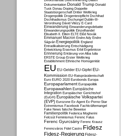
Direktmandat
Diskriminierung
Diäten
Donald Trump
Dokumentation
Donald
Tusk
Donau
Doping
Doppelte
Staatsbürgerschaft
Dritter Weltkrieg
Drogenpolitik
Drogentestpflicht
Dschihad
Dschihadismus
Dschungel
Dublin-III-
Verordnung
Dávid Vitézy
E-Card
Einwanderung
Einwanderungsdebatte
Einwanderungspolitik
Einzelhandel
Elisabeth II.
Eliten
ELTE
Előd Novák
Emmanuel Macron
Endre Ady
Endre
Energiepolitik
Ságvári
England
Entradikalisierung
Entschädigung
Entwicklung
Erasmus
Erbil
Ergebnisse
Erinnerung
Erklärung von Alba Iulia
ERSTE Group
Erster Weltkrieg
Establishment
Ethnische Homogenität
EU
EU-
EU-Gelder
EU-Gipfel
Kommission
EU-Ratspräsidentschaft
Euro
EURO 2020
Eurobonds
Europa
Europaparlament
Europapolitik
Europawahlen
Europäische
Integration
Europäischer Gerichtshof
Europäische Volkspartei
(EuGH)
(EVP)
Eurozone
Ex-Agent
Ex-Porno-Star
Extremismus
Facebook
Fachkräftemangel
Fake News
falsche Beweise
Familienpolitik
Federica Mogherini
Felcsút
Feminismus
Ferenc Falus
Ferenc Gyurcsány
Ferenc Krausz
Fidesz
Ferencváros
Fidel Castro
Fidesz-Regierung
Fidesz-