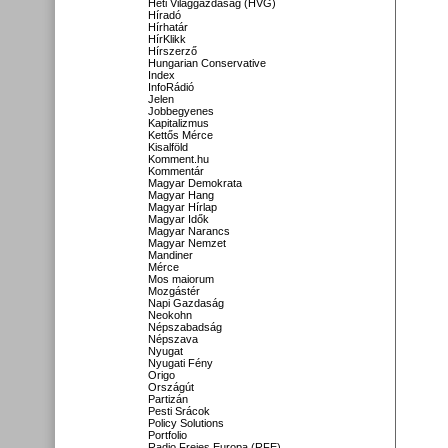
Heti Világgazdaság (HVG)
Híradó
Hírhatár
HírKlikk
Hírszerző
Hungarian Conservative
Index
InfoRádió
Jelen
Jobbegyenes
Kapitalizmus
Kettős Mérce
Kisalföld
Komment.hu
Kommentár
Magyar Demokrata
Magyar Hang
Magyar Hírlap
Magyar Idők
Magyar Narancs
Magyar Nemzet
Mandiner
Mérce
Mos maiorum
Mozgástér
Napi Gazdaság
Neokohn
Népszabadság
Népszava
Nyugat
Nyugati Fény
Origo
Országút
Partizán
Pesti Srácok
Policy Solutions
Portfolio
Radio Freies Europa (RFE)