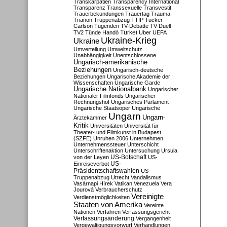
Transkarpatien
Transparency International
Transparenz
Transsexuelle
Transvestit
Trauerbekundungen
Trauertag
Trauma
Trianon
Truppenabzug
TTIP
Tucker
Carlson
Tugenden
TV-Debatte
TV-Duell
Türkei
TV2
Tünde Handó
Uber
UEFA
Ukraine-Krieg
Ukraine
Umverteilung
Umweltschutz
Unabhängigkeit
Unentschlossene
Ungarisch-amerikanische
Beziehungen
Ungarisch-deutsche
Beziehungen
Ungarische Akademie der
Wissenschaften
Ungarische Garde
Ungarische Nationalbank
Ungarischer
Nationaler Filmfonds
Ungarischer
Rechnungshof
Ungarisches Parlament
Ungarische Staatsoper
Ungarische
Ungarn
Ungarn-
Ärztekammer
Kritik
Universitäten
Universität für
Theater- und Filmkunst in Budapest
(SZFE)
Unruhen 2006
Unternehmen
Unternehmenssteuer
Unterschicht
Unterschriftenaktion
Untersuchung
Ursula
US-Botschaft
von der Leyen
US-
US-
Einreiseverbot
Präsidentschaftswahlen
US-
Truppenabzug
Utrecht
Vandalismus
Vasárnapi Hírek
Vatikan
Venezuela
Vera
Jourová
Verbraucherschutz
Vereinigte
Verdienstmöglichkeiten
Staaten von Amerika
Vereinte
Nationen
Verfahren
Verfassungsgericht
Verfassungsänderung
Vergangenheit
Vergewaltigungsvorwurf
Verhandlungen