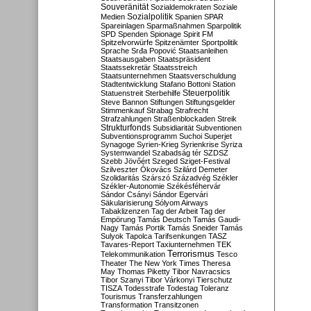
Souveränität
Sozialdemokraten
Soziale
Sozialpolitik
Medien
Spanien
SPAR
Spareinlagen
Sparmaßnahmen
Sparpolitik
SPD
Spenden
Spionage
Spirit FM
Spitzelvorwürfe
Spitzenämter
Sportpolitik
Sprache
Srđa Popović
Staatsanleihen
Staatsausgaben
Staatspräsident
Staatssekretär
Staatsstreich
Staatsunternehmen
Staatsverschuldung
Stadtentwicklung
Stafano Bottoni
Station
Steuerpolitik
Statuenstreit
Sterbehilfe
Steve Bannon
Stiftungen
Stiftungsgelder
Stimmenkauf
Strabag
Strafrecht
Strafzahlungen
Straßenblockaden
Streik
Strukturfonds
Subsidiarität
Subventionen
Subventionsprogramm
Suchoi Superjet
Synagoge
Syrien-Krieg
Syrienkrise
Syriza
Systemwandel
Szabadság tér
SZDSZ
Szebb Jövőért
Szeged
Sziget-Festival
Szilveszter Ókovács
Szilárd Demeter
Szolidaritás
Szárszó
Századvég
Székler
Székler-Autonomie
Székésféhervár
Sándor Csányi
Sándor Egervári
Säkularisierung
Sólyom Airways
Tabaklizenzen
Tag der Arbeit
Tag der
Empörung
Tamás Deutsch
Tamás Gaudi-
Nagy
Tamás Portik
Tamás Sneider
Tamás
Sulyok
Tapolca
Tarifsenkungen
TASZ
Tavares-Report
Taxiunternehmen
TEK
Terrorismus
Telekommunikation
Tesco
Theater
The New York Times
Theresa
May
Thomas Piketty
Tibor Navracsics
Tibor Szanyi
Tibor Várkonyi
Tierschutz
TISZA
Todesstrafe
Todestag
Toleranz
Tourismus
Transferzahlungen
Transformation
Transitzonen