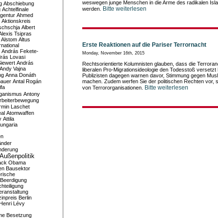
weswegen junge Menschen in die Arme des radikalen Isl
g
Abschiebung
Bitte weiterlesen
werden.
g
Achtelfinale
gentur
Ahmed
Aktionskreis
schschja
Albert
Alexis Tsipras
Alstom
Altus
Erste Reaktionen auf die Pariser Terrornacht
national
András Fekete-
Monday, November 16th, 2015
rás Lovasi
iewert
András
Rechtsorientierte Kolumnisten glauben, dass die Terrorang
Andy Vajna
liberalen Pro-Migrationsideologie den Todesstoß versetzt 
ng
Anna Donáth
Publizisten dagegen warnen davor, Stimmung gegen Mus
bauer
Antal Rogán
machen. Zudem werfen Sie der politischen Rechten vor, si
ifa
Bitte weiterlesen
von Terrororganisationen.
iganismus
Antony
rbeiterbewegung
rmin Laschet
al
Atomwaffen
y
Attila
ungaria
en
änder
nderung
Außenpolitik
ack Obama
en
Bausektor
rische
Beerdigung
hteiligung
eranstaltung
inpreis
Berlin
Henri Lévy
me
Besetzung