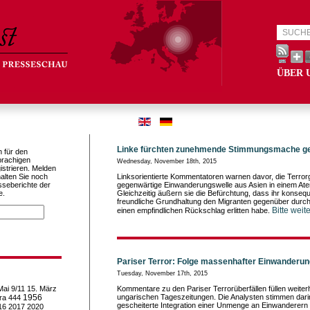
ÜBER 
Linke fürchten zunehmende Stimmungsmache g
h für den
prachigen
Wednesday, November 18th, 2015
istrieren. Melden
alten Sie noch
Linksorientierte Kommentatoren warnen davor, die Terror
sseberichte der
gegenwärtige Einwanderungswelle aus Asien in einem At
e.
Gleichzeitig äußern sie die Befürchtung, dass ihr konsequ
freundliche Grundhaltung den Migranten gegenüber durch 
Bitte weit
einen empfindlichen Rückschlag erlitten habe.
Pariser Terror: Folge massenhafter Einwanderu
Tuesday, November 17th, 2015
Mai
9/11
15. März
Kommentare zu den Pariser Terrorüberfällen füllen weiterh
1956
ungarischen Tageszeitungen. Die Analysten stimmen darin
ra
444
gescheiterte Integration einer Unmenge an Einwanderern 
16
2017
2020