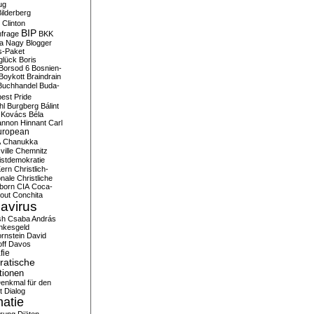
ug
ilderberg
l Clinton
BIP
frage
BKK
ka Nagy
Blogger
s-Paket
glück
Boris
Borsod 6
Bosnien-
Boykott
Braindrain
Buchhandel
Buda-
est Pride
hl
Burgberg
Bálint
 Kovács
Béla
nnon Hinnant
Carl
uropean
A
Chanukka
ville
Chemnitz
istdemokratie
Kern
Christlich-
onale
Christliche
born
CIA
Coca-
out
Conchita
avirus
sh
Csaba András
nkesgeld
rnstein
David
ff
Davos
fie
atische
tionen
enkmal für den
t
Dialog
atie