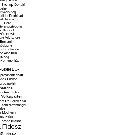
erung
Diäten
 Trump
Donald
pelte
er Weltkrieg
flicht
Dschihad
el
Dublin-III-
E-Card
derungsdebatte
zelhandel
Előd Novák
dre Ady
Endre
England
hädigung
il
Ergebnisse
n Alba Iulia
ltkrieg
 Homogenität
EU-
-Gipfel
präsidentschaft
onds
Europa
uropapolitik
päische
r Gerichtshof
Volkspartei
ent
Ex-Porno-Star
Fachkräftemangel
eise
a Mogherini
enc Falus
Ferenc Krausz
Fidesz
o
ng
Fidesz-