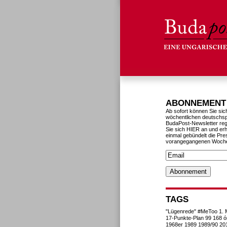
ABONNEMENT
Ab sofort können Sie sic
wöchentlichen deutschs
BudaPost-Newsletter reg
Sie sich HIER an und erh
einmal gebündelt die Pre
vorangegangenen Woch
TAGS
"Lügenrede"
#MeToo
1. 
17-Punkte-Plan
99
168 ó
1968er
1989
1989/90
20