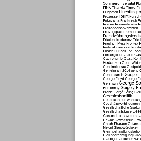
Sommeruniversität
Fig
FINA
Financial Times
Fi
Flüchtlingsp
Flughafen
Forint
Prozesse
Forsch
Fukuyama
Frankreich
F
Frauen
Frauendebatte
F
Freihandelsabkommen
F
Freizügigkeit
Fremdenfein
Fremdwährungskredit
Friedenskonferenz
Frie
Friedrich Merz
Frontex
F
Fudan-Universität
Funda
Fusion
Fußball
Fót
Föder
Fördergelder
Gallup
Gast
Gastronomie
Gaza-Konfl
Gedenken
Geert Wilde
Geheimdienste
Geldpolit
Gemeinsam 2014
gend
Geopolit
Generalstreik
George Floyd
George Fl
George So
Gershwin
Gergely K
Homonnay
Pröhle
Gergő Sáling
Geri
Geschichtspolitik
Geschlechtsumwandlun
Geschäftsverbindungen
Gesellschaftliche Spaltu
Gese
Gesellschaftskrise
Gesundheitssystem
Ge
Gewalt
Gewaltserie
Gew
Ghaith Pharaon
Giftansc
Meloni
Glaubwürdigkeit
Gleichbehandlungsbehö
Gleichberechtigung
Glob
Gläubiger
Goldener Bär