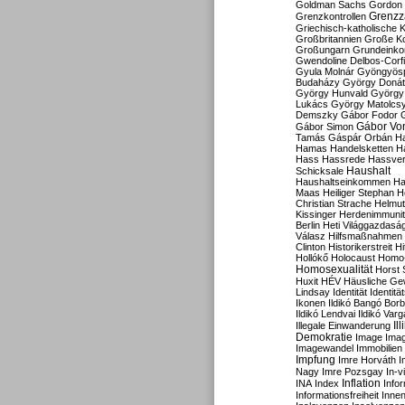
Goldman Sachs
Gordon 
Grenzz
Grenzkontrollen
Griechisch-katholische K
Großbritannien
Große Koa
Großungarn
Grundeink
Gwendoline Delbos-Corfi
Gyula Molnár
Gyöngyös
Budaházy
György Doná
György Hunvald
György
Lukács
György Matolcs
Demszky
Gábor Fodor
Gábor Vo
Gábor Simon
Tamás
Gáspár Orbán
Ha
Hamas
Handelsketten
H
Hass
Hassrede
Hassver
Haushalt
Schicksale
Haushaltseinkommen
Ha
Maas
Heiliger Stephan
H
Christian Strache
Helmut
Kissinger
Herdenimmunit
Berlin
Heti Világgazdasá
Válasz
Hilfsmaßnahmen
Clinton
Historikerstreit
Hi
Hollókő
Holocaust
Homo
Homosexualität
Horst 
Huxit
HÉV
Häusliche Ge
Lindsay
Identität
Identität
Ikonen
Ildikó Bangó Borb
Ildikó Lendvai
Ildikó Varg
Il
Illegale Einwanderung
Demokratie
Image
Ima
Imagewandel
Immobilien
Impfung
Imre Horváth
I
Nagy
Imre Pozsgay
In-v
Inflation
INA
Index
Info
Informationsfreiheit
Innen