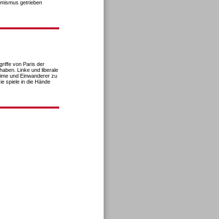
amismus getrieben
riffe von Paris der
haben. Linke und liberale
lime und Einwanderer zu
e spiele in die Hände