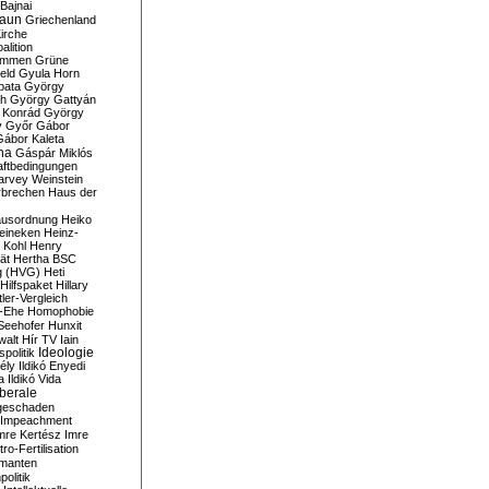
Bajnai
aun
Griechenland
irche
lition
ommen
Grüne
eld
Gyula Horn
pata
György
th
György Gattyán
 Konrád
György
y
Győr
Gábor
Gábor Kaleta
na
Gáspár Miklós
ftbedingungen
arvey Weinstein
brechen
Haus der
usordnung
Heiko
eineken
Heinz-
 Kohl
Henry
ät
Hertha BSC
g (HVG)
Heti
Hilfspaket
Hillary
tler-Vergleich
-Ehe
Homophobie
Seehofer
Hunxit
walt
Hír TV
Iain
spolitik
Ideologie
ély
Ildikó Enyedi
a
Ildikó Vida
liberale
geschaden
Impeachment
mre Kertész
Imre
itro-Fertilisation
rmanten
politik