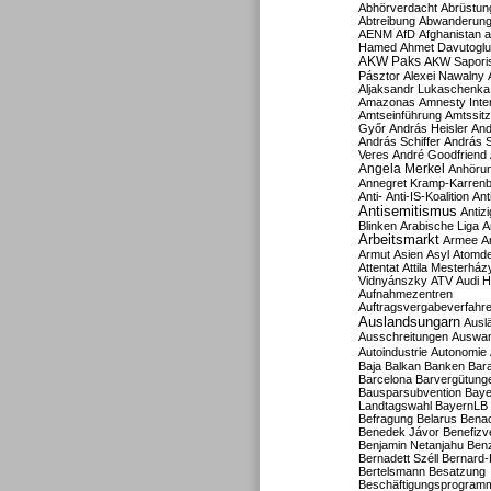
Abhörverdacht
Abrüstun
Abtreibung
Abwanderun
AENM
AfD
Afghanistan
a
Hamed
Ahmet Davutoglu
AKW Paks
AKW Sapori
Pásztor
Alexei Nawalny
Aljaksandr Lukaschenka
Amazonas
Amnesty Inter
Amtseinführung
Amtssitz
Győr
András Heisler
And
András Schiffer
András S
Veres
André Goodfriend
Angela Merkel
Anhöru
Annegret Kramp-Karren
Anti-
Anti-IS-Koalition
Ant
Antisemitismus
Antiz
Blinken
Arabische Liga
A
Arbeitsmarkt
Armee
A
Armut
Asien
Asyl
Atomde
Attentat
Attila Mesterház
Vidnyánszky
ATV
Audi H
Aufnahmezentren
Auftragsvergabeverfahr
Auslandsungarn
Ausl
Ausschreitungen
Auswa
Autoindustrie
Autonomie
Baja
Balkan
Banken
Bar
Barcelona
Barvergütung
Bausparsubvention
Baye
Landtagswahl
BayernLB
Befragung
Belarus
Benac
Benedek Jávor
Benefizv
Benjamin Netanjahu
Benz
Bernadett Széll
Bernard-
Bertelsmann
Besatzung
Beschäftigungsprogram