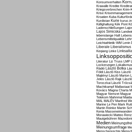
Korru
Konsumverhalten
Krawalle
Kredite
Kreditra
Kriegsverbrechen
Krim-K
Krise
Krisenmanagemen
Kroatien
Kuba
Kulturförd
Kurdistan
Kurie
kuruc.in
Käfighaltung
Kék Pont
Kö
Ladenschließungen
Lajo
Lajos Simicska
Landwir
lebenslange Haft
Lebensm
Lebensmittelqualität
Lehr
Leichtathletik-WM
Lenin
Liberale
Liberalismus
Linksalli
Keqiang
Linke
Linksoppositi
Literatur
Liz Truss
LMP
Lockerungen
Lokalismu
Rádió
László Botka
Lás
Földi
László Kiss
László
Majtényi
László Marton
L
Jeles
László Rajk
Lászl
Toroczkai
László Trócsá
Machtkampf
Mafiastaat
Kovács
Magna Charta
M
Magyar Nemzet
Magyar 
Telekom
Mahnmal
Maida
MAL
MALÉV
Manfred W
Marine Le Pen
Mark Rut
Martin Reinke
Martin Sch
Kenia
Masseneinwander
Morawiecki
Matteo Renz
Mautgebühren
Mazedoni
Medien
Meinungsfrei
Meinungsumfrage
Me
Menschenrechte
Mensc