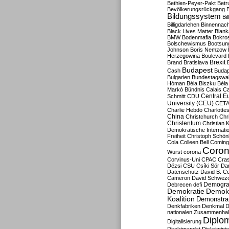
Bethlen-Peyer-Pakt
Betr
Bevölkerungsrückgang
B
Bildungssystem
Bil
Billigdarlehen
Binnennach
Black Lives Matter
Blan
BMW
Bodenmafia
Bokro
Bolschewismus
Bootsun
Johnson
Boris Nemzow
Herzegowina
Boulevard
Brexit
Brand
Bratislava
Budapest
Cash
Budap
Bulgarien
Bundestagswa
Hóman
Béla Biszku
Béla
Markó
Bündnis
Calais
Ca
Central E
Schmitt
CDU
University (CEU)
CET
Charlie Hebdo
Charlottes
China
Christchurch
Chr
Christentum
Christian 
Demokratische Internati
Freiheit
Christoph Schön
Cola
Colleen Bell
Coming
Coron
Wurst
corona
Corvinus-Uni
CPAC
Cra
Dézsi
CSU
Csíki Sör
Da
Datenschutz
David B. Co
Cameron
David Schwezo
Demogra
Debrecen
defi
Demokratie
Demokr
Koalition
Demonstra
Denkfabriken
Denkmal
D
nationalen Zusammenhal
Diplom
Digitalisierung