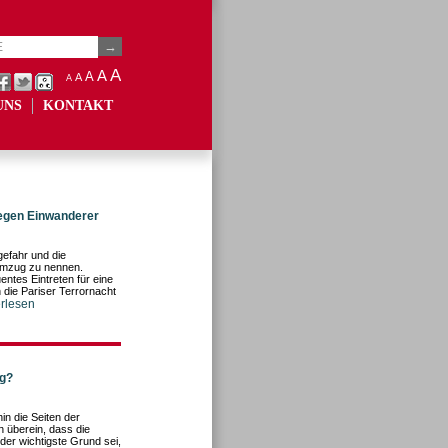
A
A
A
A
A
UNS
KONTAKT
egen Einwanderer
gefahr und die
emzug zu nennen.
entes Eintreten für eine
die Pariser Terrornacht
erlesen
ng?
in die Seiten der
 überein, dass die
der wichtigste Grund sei,