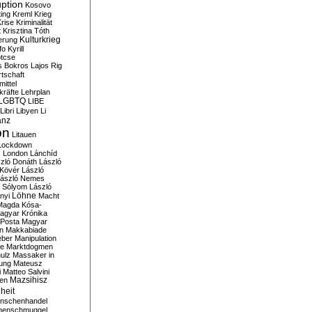
ption
Kosovo
ting
Kreml
Krieg
rise
Kriminalität
t
Krisztina Tóth
Kulturkrieg
erung
fo
Kyrill
tcse
s Bokros
Lajos Rig
tschaft
ittel
kräfte
Lehrplan
LGBTQ
LIBE
Libri
Libyen
Li
anz
on
Litauen
Lockdown
s
London
Lánchíd
zló Donáth
László
 Kövér
László
ászló Nemes
ó Sólyom
László
Löhne
nyi
Macht
Magda Kósa-
agyar Krónika
Posta
Magyar
n
Makkabiade
eber
Manipulation
te
Marktdogmen
ulz
Massaker in
ung
Mateusz
i
Matteo Salvini
en
Mazsihisz
heit
nschenhandel
henschmuggel