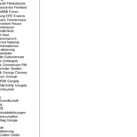
yelő
Filmindustrie
nanzkrise
Finnland
olitik
Forex-
ung
FPÖ
Francis
rans Timmermans
reedom House
reimaurer
dlichkeit
e
fried
densmarsch
ront National
mentalismus
alisierung
arbeiter
ikt
Geburtenrate
rs
Gefängnis
ik
Gemeinsam-PM
Gender Studies
ik
George Clooney
oys
George
ros
Gergely
arácsony
Gergely
chtsurteil
g
Gesellschaft
ng
tz
treidelieferungen
erkschaften
hlag
Giorgia
rde
alisierung
Golden Globe