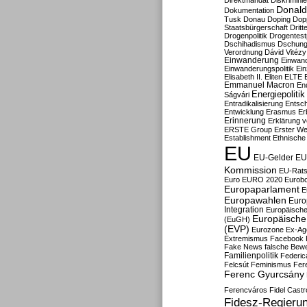
Direktmandat
Diskrimini
Donald
Dokumentation
Tusk
Donau
Doping
Dop
Staatsbürgerschaft
Dritt
Drogenpolitik
Drogentestp
Dschihadismus
Dschung
Verordnung
Dávid Vitézy
Einwanderung
Einwan
Einwanderungspolitik
Ein
Elisabeth II.
Eliten
ELTE
Emmanuel Macron
En
Energiepolitik
Ságvári
Entradikalisierung
Entsc
Entwicklung
Erasmus
Erb
Erinnerung
Erklärung vo
ERSTE Group
Erster We
Establishment
Ethnische
EU
EU-Gelder
EU
Kommission
EU-Rats
Euro
EURO 2020
Eurob
Europaparlament
E
Europawahlen
Euro
Integration
Europäische
Europäische 
(EuGH)
(EVP)
Eurozone
Ex-Ag
Extremismus
Facebook
Fake News
falsche Bew
Familienpolitik
Federic
Felcsút
Feminismus
Fer
Ferenc Gyurcsány
Ferencváros
Fidel Castr
Fidesz-Regieru