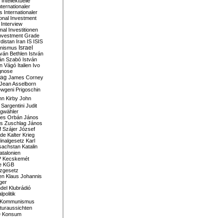
Intellektuelle
nternationaler
s
Internationaler
ional Investment
Interview
mal
Investitionen
nvestment Grade
rdistan
Iran
IS
ISIS
Israel
ionismus
tván Bethlen
István
ván Szabó
István
án Vágó
Italien
Ivo
gnose
tag
James Corney
Jean Asselborn
wgeni Prigoschin
hn Kirby
John
 Sargentini
Judit
gwähler
es Orbán
János
s Zuschlag
János
 Szájer
József
nde
Kalter Krieg
inalgesetz
Karl
sachstan
Katalin
atalonien
P
Kecskemét
e
KGB
tzgesetz
en
Klaus Johannis
ger
del
Klubrádió
politik
Kommunismus
turaussichten
e
Konsum