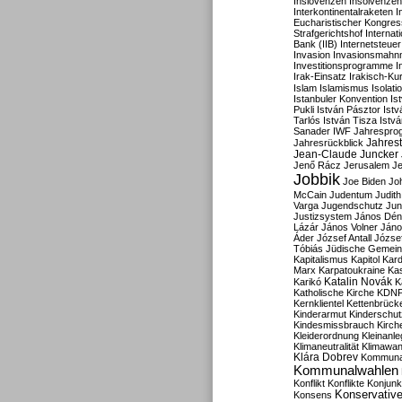
Inslovenzen
Insolvenzen
Interkontinentalraketen
I
Eucharistischer Kongres
Strafgerichtshof
Internat
Bank (IIB)
Internetsteuer
Invasion
Invasionsmahn
Investitionsprogramme
I
Irak-Einsatz
Irakisch-Ku
Islam
Islamismus
Isolat
Istanbuler Konvention
Is
Pukli
István Pásztor
Ist
Tarlós
István Tisza
Istv
Sanader
IWF
Jahrespro
Jahres
Jahresrückblick
Jean-Claude Juncker
Jenő Rácz
Jerusalem
Je
Jobbik
Joe Biden
Jo
McCain
Judentum
Judith
Varga
Jugendschutz
Jun
Justizsystem
János Dén
Lázár
János Volner
Jáno
Áder
József Antall
József
Tóbiás
Jüdische Gemei
Kapitalismus
Kapitol
Kard
Marx
Karpatoukraine
Ka
Katalin Novák
Karikó
K
Katholische Kirche
KDN
Kernklientel
Kettenbrück
Kinderarmut
Kinderschu
Kindesmissbrauch
Kirch
Kleiderordnung
Kleinanle
Klimaneutralität
Klimawan
Klára Dobrev
Kommunal
Kommunalwahlen
Konflikt
Konflikte
Konjunk
Konservativ
Konsens