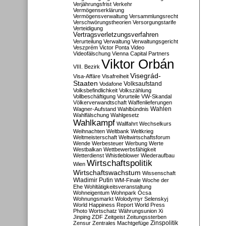
Verjährungsfrist
Verkehr
Vermögenserklärung
Vermögensverwaltung
Versammlungsrecht
Verschwörungstheorien
Versorgungstarife
Verteidigung
Vertragsverletzungsverfahren
Verurteilung
Verwaltung
Verwaltungsgericht
Veszprém
Victor Ponta
Video
Videofälschung
Vienna Capital Partners
Viktor Orbán
VIII. Bezirk
Visegrád-
Visa-Affäre
Visafreiheit
Staaten
Vodafone
Volksaufstand
Volksbefindlichkeit
Volkszählung
Vollbeschäftigung
Vorurteile
VW-Skandal
Völkerverwandtschaft
Waffenlieferungen
Wahlen
Wagner-Aufstand
Wahlbündnis
Wahlfälschung
Wahlgesetz
Wahlkampf
Wallfahrt
Wechselkurs
Weihnachten
Weltbank
Weltkrieg
Weltmeisterschaft
Weltwirtschaftsforum
Wende
Werbesteuer
Werbung
Werte
Westbalkan
Wettbewerbsfähigkeit
Wetterdienst
Whistleblower
Wiederaufbau
Wirtschaftspolitik
Wien
Wirtschaftswachstum
Wissenschaft
Wladimir Putin
WM-Finale
Woche der
Ehe
Wohltätigkeitsveranstaltung
Wohneigentum
Wohnpark Ócsa
Wohnungsmarkt
Wolodymyr Selenskyj
World Happiness Report
World Press
Photo
Wortschatz
Währungsunion
Xi
Jinping
ZDF
Zeitgeist
Zeitungssterben
Zensur
Zentrales Machtgefüge
Zinspolitik