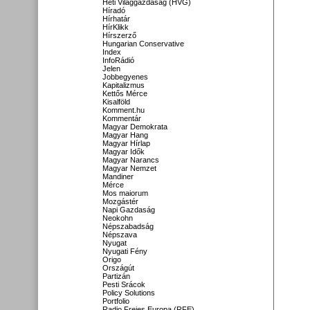
Heti Világgazdaság (HVG)
Híradó
Hírhatár
HírKlikk
Hírszerző
Hungarian Conservative
Index
InfoRádió
Jelen
Jobbegyenes
Kapitalizmus
Kettős Mérce
Kisalföld
Komment.hu
Kommentár
Magyar Demokrata
Magyar Hang
Magyar Hírlap
Magyar Idők
Magyar Narancs
Magyar Nemzet
Mandiner
Mérce
Mos maiorum
Mozgástér
Napi Gazdaság
Neokohn
Népszabadság
Népszava
Nyugat
Nyugati Fény
Origo
Országút
Partizán
Pesti Srácok
Policy Solutions
Portfolio
Radio Freies Europa (RFE)