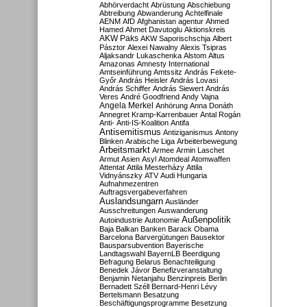
Abhörverdacht
Abrüstung
Abschiebung
Abtreibung
Abwanderung
Achtelfinale
AENM
AfD
Afghanistan
agentur
Ahmed
Hamed
Ahmet Davutoglu
Aktionskreis
AKW Paks
AKW Saporischschja
Albert
Pásztor
Alexei Nawalny
Alexis Tsipras
Aljaksandr Lukaschenka
Alstom
Altus
Amazonas
Amnesty International
Amtseinführung
Amtssitz
András Fekete-
Győr
András Heisler
András Lovasi
András Schiffer
András Siewert
András
Veres
André Goodfriend
Andy Vajna
Angela Merkel
Anhörung
Anna Donáth
Annegret Kramp-Karrenbauer
Antal Rogán
Anti-
Anti-IS-Koalition
Antifa
Antisemitismus
Antiziganismus
Antony
Blinken
Arabische Liga
Arbeiterbewegung
Arbeitsmarkt
Armee
Armin Laschet
Armut
Asien
Asyl
Atomdeal
Atomwaffen
Attentat
Attila Mesterházy
Attila
Vidnyánszky
ATV
Audi Hungaria
Aufnahmezentren
Auftragsvergabeverfahren
Auslandsungarn
Ausländer
Ausschreitungen
Auswanderung
Außenpolitik
Autoindustrie
Autonomie
Baja
Balkan
Banken
Barack Obama
Barcelona
Barvergütungen
Bausektor
Bausparsubvention
Bayerische
Landtagswahl
BayernLB
Beerdigung
Befragung
Belarus
Benachteiligung
Benedek Jávor
Benefizveranstaltung
Benjamin Netanjahu
Benzinpreis
Berlin
Bernadett Széll
Bernard-Henri Lévy
Bertelsmann
Besatzung
Beschäftigungsprogramme
Besetzung