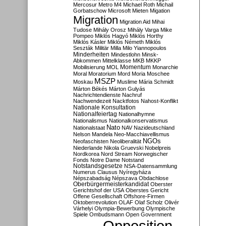
Mercosur
Metro M4
Michael Roth
Michail
Gorbatschow
Microsoft
Mieten
Migation
Migration
Migration Aid
Mihai
Tudose
Mihály Orosz
Mihály Varga
Mike
Pompeo
Miklós Hagyó
Miklós Horthy
Miklós Kásler
Miklós Németh
Miklós
Seszták
Militär
Milla
Milo Yiannopoulos
Minderheiten
Mindestlohn
Minsk-
Abkommen
Mittelklasse
MKB
MKKP
Momentum
Mobilisierung
MOL
Monarchie
Moral
Moratorium
Mord
Moria
Moschee
MSZP
Moskau
Muslime
Mária Schmidt
Márton Békés
Márton Gulyás
Nachrichtendienste
Nachruf
Nachwendezeit
Nacktfotos
Nahost-Konflikt
Nationale Konsultation
Nationalfeiertag
Nationalhymne
Nationalismus
Nationalkonservatismus
Nato
Nationalstaat
NAV
Nazideutschland
Nelson Mandela
Neo-Macchiavellismus
NGOs
Neofaschisten
Neoliberalität
Niederlande
Nikola Gruevski
Nobelpreis
Nordkorea
Nord Stream
Norwegischer
Fonds
Notre Dame
Notstand
Notstandsgesetze
NSA-Datensammlung
Numerus Clausus
Nyíregyháza
Népszabadság
Népszava
Obdachlose
Oberbürgermeisterkandidat
Oberster
Gerichtshof der USA
Oberstes Gericht
Offene Gesellschaft
Offshore-Firmen
Oktoberrevolution
OLAF
Olaf Scholz
Olivér
Várhelyi
Olympia-Bewerbung
Olympische
Spiele
Ombudsmann
Open Government
Opposition