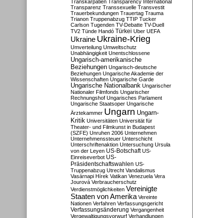
Transkarpatien
Transparency International
Transparenz
Transsexuelle
Transvestit
Trauerbekundungen
Trauertag
Trauma
Trianon
Truppenabzug
TTIP
Tucker
Carlson
Tugenden
TV-Debatte
TV-Duell
Türkei
TV2
Tünde Handó
Uber
UEFA
Ukraine-Krieg
Ukraine
Umverteilung
Umweltschutz
Unabhängigkeit
Unentschlossene
Ungarisch-amerikanische
Beziehungen
Ungarisch-deutsche
Beziehungen
Ungarische Akademie der
Wissenschaften
Ungarische Garde
Ungarische Nationalbank
Ungarischer
Nationaler Filmfonds
Ungarischer
Rechnungshof
Ungarisches Parlament
Ungarische Staatsoper
Ungarische
Ungarn
Ungarn-
Ärztekammer
Kritik
Universitäten
Universität für
Theater- und Filmkunst in Budapest
(SZFE)
Unruhen 2006
Unternehmen
Unternehmenssteuer
Unterschicht
Unterschriftenaktion
Untersuchung
Ursula
US-Botschaft
von der Leyen
US-
US-
Einreiseverbot
Präsidentschaftswahlen
US-
Truppenabzug
Utrecht
Vandalismus
Vasárnapi Hírek
Vatikan
Venezuela
Vera
Jourová
Verbraucherschutz
Vereinigte
Verdienstmöglichkeiten
Staaten von Amerika
Vereinte
Nationen
Verfahren
Verfassungsgericht
Verfassungsänderung
Vergangenheit
Vergewaltigungsvorwurf
Verhandlungen