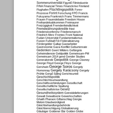
Sommeruniversität
Figyelő
Filmindustrie
FINA
Financial Times
Finanzkrise
Finnland
Flüchtlingspolitik
Flughafen
Forex-
Forint
Prozesse
Forschung
FPÖ
Francis
Fukuyama
Frankreich
Frans Timmermans
Frauen
Frauendebatte
Freedom House
Freihandelsabkommen
Freimaurer
Freizügigkeit
Fremdenfeindlichkeit
Fremdwährungskredite
fried
Friedenskonferenz
Friedensmarsch
Friedrich Merz
Frontex
Front National
Fudan-Universität
Fundamentalismus
Fusion
Fußball
Fót
Föderalisierung
Fördergelder
Gallup
Gastarbeiter
Gastronomie
Gaza-Konflikt
Geburtenrate
Gedenken
Geert Wilders
Gefängnis
Geheimdienste
Geldpolitik
Gemeinsam-PM
Gemeinsam 2014
gend
Gender Studies
Geopolitik
Generalstreik
George Clooney
George Floyd
George Floys
George
George Soros
Gershwin
Gergely
Gergely Karácsony
Homonnay
Gergely
Pröhle
Gergő Sáling
Gerichtsurteil
Geschichtspolitik
Geschlechtsumwandlung
Geschäftsverbindungen
Gesellschaft
Gesellschaftliche Spaltung
Gesetz
Gesellschaftskrise
Gesundheitssystem
Getreidelieferungen
Gewalt
Gewaltserie
Gewerkschaften
Ghaith Pharaon
Giftanschlag
Giorgia
Meloni
Glaubwürdigkeit
Gleichbehandlungsbehörde
Gleichberechtigung
Globalisierung
Gläubiger
Goldener Bär
Golden Globe