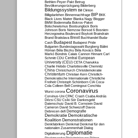
Bethlen-Peyer-Pakt
Betrug
Bevölkerungsrückgang
Bilderberg
Bildungssystem
Bill Clinton
BIP
Billigdarlehen
Binnennachfrage
BKK
Black Lives Matter
Blanka Nagy
Blogger
BMW
Bodenmafia
Bokros-Paket
Bolschewismus
Bootsunglück
Boris
Johnson
Boris Nemzow
Borsod 6
Bosnien-
Herzegowina
Boulevard
Boykott
Braindrain
Brexit
Brand
Bratislava
Buchhandel
Buda-
Budapest
Cash
Budapest Pride
Bulgarien
Bundestagswahl
Burgberg
Bálint
Hóman
Béla Biszku
Béla Kovács
Béla
Markó
Bündnis
Calais
Cannon Hinnant
Carl
Central European
Schmitt
CDU
University (CEU)
CETA
Chanukka
Charlie Hebdo
Charlottesville
Chemnitz
China
Christchurch
Christdemokratie
Christentum
Christian Kern
Christlich-
Demokratische Internationale
Christliche
Freiheit
Christoph Schönborn
CIA
Coca-
Cola
Colleen Bell
Comingout
Conchita
Coronavirus
Wurst
corona
Corvinus-Uni
CPAC
Crash
Csaba András
Dézsi
CSU
Csíki Sör
Dankesgeld
Datenschutz
David B. Cornstein
David
Cameron
David Schwezoff
Davos
Demografie
Debrecen
defi
Demokratie
Demokratische
Koalition
Demonstrationen
Denkfabriken
Denkmal
Denkmal für den
nationalen Zusammenhalt
Dialog
Diplomatie
Digitalisierung