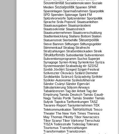
Souveränität
Sozialdemokraten
Soziale
Sozialpolitik
Medien
Spanien
SPAR
Spareinlagen
Sparmaßnahmen
Sparpolitik
SPD
Spenden
Spionage
Spirit FM
Spitzelvorwürfe
Spitzenämter
Sportpolitik
Sprache
Srđa Popović
Staatsanleihen
Staatsausgaben
Staatspräsident
Staatssekretär
Staatsstreich
Staatsunternehmen
Staatsverschuldung
Stadtentwicklung
Stafano Bottoni
Station
Steuerpolitik
Statuenstreit
Sterbehilfe
Steve Bannon
Stiftungen
Stiftungsgelder
Stimmenkauf
Strabag
Strafrecht
Strafzahlungen
Straßenblockaden
Streik
Strukturfonds
Subsidiarität
Subventionen
Subventionsprogramm
Suchoi Superjet
Synagoge
Syrien-Krieg
Syrienkrise
Syriza
Systemwandel
Szabadság tér
SZDSZ
Szebb Jövőért
Szeged
Sziget-Festival
Szilveszter Ókovács
Szilárd Demeter
Szolidaritás
Szárszó
Századvég
Székler
Székler-Autonomie
Székésféhervár
Sándor Csányi
Sándor Egervári
Säkularisierung
Sólyom Airways
Tabaklizenzen
Tag der Arbeit
Tag der
Empörung
Tamás Deutsch
Tamás Gaudi-
Nagy
Tamás Portik
Tamás Sneider
Tamás
Sulyok
Tapolca
Tarifsenkungen
TASZ
Tavares-Report
Taxiunternehmen
TEK
Terrorismus
Telekommunikation
Tesco
Theater
The New York Times
Theresa
May
Thomas Piketty
Tibor Navracsics
Tibor Szanyi
Tibor Várkonyi
Tierschutz
TISZA
Todesstrafe
Todestag
Toleranz
Tourismus
Transferzahlungen
Transformation
Transitzonen