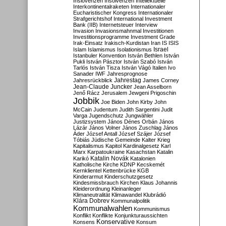
Inslovenzen
Insolvenzen
Intellektuelle
Interkontinentalraketen
Internationaler
Eucharistischer Kongress
Internationaler
Strafgerichtshof
International Investment
Bank (IIB)
Internetsteuer
Interview
Invasion
Invasionsmahnmal
Investitionen
Investitionsprogramme
Investment Grade
Irak-Einsatz
Irakisch-Kurdistan
Iran
IS
ISIS
Israel
Islam
Islamismus
Isolationismus
Istanbuler Konvention
István Bethlen
István
Pukli
István Pásztor
István Szabó
István
Tarlós
István Tisza
István Vágó
Italien
Ivo
Sanader
IWF
Jahresprognose
Jahrestag
Jahresrückblick
James Corney
Jean-Claude Juncker
Jean Asselborn
Jenő Rácz
Jerusalem
Jewgeni Prigoschin
Jobbik
Joe Biden
John Kirby
John
McCain
Judentum
Judith Sargentini
Judit
Varga
Jugendschutz
Jungwähler
Justizsystem
János Dénes Orbán
János
Lázár
János Volner
János Zuschlag
János
Áder
József Antall
József Szájer
József
Tóbiás
Jüdische Gemeinde
Kalter Krieg
Kapitalismus
Kapitol
Kardinalgesetz
Karl
Marx
Karpatoukraine
Kasachstan
Katalin
Katalin Novák
Karikó
Katalonien
Katholische Kirche
KDNP
Kecskemét
Kernklientel
Kettenbrücke
KGB
Kinderarmut
Kinderschutzgesetz
Kindesmissbrauch
Kirchen
Klaus Johannis
Kleiderordnung
Kleinanleger
Klimaneutralität
Klimawandel
Klubrádió
Klára Dobrev
Kommunalpolitik
Kommunalwahlen
Kommunismus
Konflikt
Konflikte
Konjunkturaussichten
Konservative
Konsens
Konsum