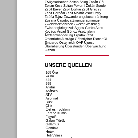
Zivilgesellschaft
Zoltán Balog
Zoltán Gál
Zoltán Kész
Zoltán Pokorni
Zoltán Spéder
Zsolt Bayer
Zsolt Borkai
Zsolt Gréczy
Zsolt Hernádi
Zsolt Molnár
Zsolt Petry
Zsófia Rácz
Zuwanderungsbeschränkung
Zuzana Čaputová
Zwangsräumungen
Zweidrittelmehrheit
Zweiter Weltkrieg
Zwischenkriegszeit
Ágnes Geréb
Ákos
Kovács
Árpád Göncz
Ásotthalom
Ärzteabwanderung
Érpatak
Ózd
Öffentliche Aufträge
Öffentlicher Dienst
Öl-
Embargo
Österreich
ÖVP
Újpest
Überalterung
Überstunden
Überwachung
Őszöd
UNSERE QUELLEN
168 Óra
24.hu
444
888
Alfahír
Átlátszó
ATV
Azonnali
Blikk
Cink
Élet és Irodalom
Ferenc Kumin
Figyelő
Gábor Török
Galamus
Gondola
Hetek
Heti Válasz