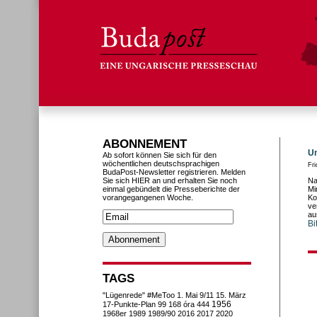
ABONNEMENT
Un
Ab sofort können Sie sich für den
wöchentlichen deutschsprachigen
Fri
BudaPost-Newsletter registrieren. Melden
Sie sich HIER an und erhalten Sie noch
Na
einmal gebündelt die Presseberichte der
Mi
vorangegangenen Woche.
Ko
ve
au
Bi
TAGS
"Lügenrede"
#MeToo
1. Mai
9/11
15. März
1956
17-Punkte-Plan
99
168 óra
444
1968er
1989
1989/90
2016
2017
2020