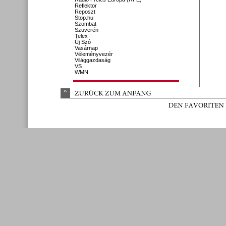
Reflektor
Reposzt
Stop.hu
Szombat
Szuverén
Telex
Új Szó
Vasárnap
Véleményvezér
Világgazdaság
VS
WMN
^
ZURÜ
CK 
ZUM 
ANFANG
DEN 
FAVORITEN 