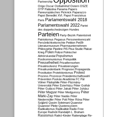
Partnership
Origo
Oscar
Ostbahnhof
Ostern
OSZE
OTP
Palästina
Panama Papers
Paneuropäisches Picknick
Paparazzo
Papst Benedikt XVI.
Papst Franziskus
Parlamentswahl 2018
Paris
Parlamentswahl 2022
Partei
des doppelschwänzigen Hundes
Parteien
Party-Bezirk
Patentstreit
Patriotismus
Pegasus
Personenkennzahl
Persönlichkeitsrechte
Petition
Petőfi-
Literaturmuseum
Pharmaunternehmen
Philosophie
Pipeline
PiS
Pisa-Studie
Plakat-
Polen
Krieg
Polizei
Polnischer
Populismus
Abhörskandal
Postkommunismus
Preispolitik
Pressefreiheit
Privatfernsehen
Privatinsolvenz
Privatisierungen
Privatkundenbank
Prognose
Propaganda
Protest
Prostitution
Protektionismus
Prozess
Prozesse
Präsidentschaftswahl
Prävention
Puskás Akadémia FC
Pál
Völner
Pädophilie
Péter-Pázmány-
Universität
Péter Esterházy
Péter Gothár
Péter Gulácsi
Péter Jakab
Péter Juhász
Péter
Péter Magyar
Péter Medgyessy
Márki-Zay
Péter Nadás
Péter
Niedermüller
Péter Polt
Péter Róna
Péter
Szijjártó
Qasim Soleimani
Quaestor
Quaestor-Pleite
Quotensystem
Radikalismus
Radikalität
Radio Free
Europe
Radnóti
Randalph L. Braham
Rassismus
Ratkó-Kinder
Rattenplage
Re-