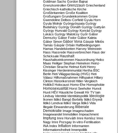
Goldman Sachs
Gordon Bajnai
Grenzzaun
Grenzkontrollen
Griechenland
Griechisch-katholische Kirche
Großbritannien
Große Koalition
Großungarn
Grundeinkommen
Grüne
Gwendoline Delbos-Corfield
Gyula Horn
Gyula Molnár
Gyöngyöspata
György
Budaházy
György Donáth
György Gattyán
György Hunvald
György Konrád
György
Lukács
György Matolcsy
Győr
Gábor
Demszky
Gábor Fodor
Gábor Kaleta
Gábor Vona
Gábor Simon
Gáspár Miklós
Tamás
Gáspár Orbán
Haftbedingungen
Hamas
Handelsketten
Harvey Weinstein
Hass
Hassrede
Hassverbrechen
Haus der
Haushalt
Schicksale
Haushaltseinkommen
Hausordnung
Heiko
Maas
Heiliger Stephan
Heineken
Heinz-
Christian Strache
Helmut Kohl
Henry
Kissinger
Herdenimmunität
Hertha BSC
Berlin
Heti Világgazdaság (HVG)
Heti
Válasz
Hilfsmaßnahmen
Hilfspaket
Hillary
Clinton
Historikerstreit
Hitler-Vergleich
Hollókő
Holocaust
Homo-Ehe
Homophobie
Homosexualität
Horst Seehofer
Hunxit
Huxit
HÉV
Häusliche Gewalt
Hír TV
Iain
Lindsay
Identität
Identitätspolitik
Ideologie
Ikonen
Ildikó Bangó Borbély
Ildikó Enyedi
Ildikó Lendvai
Ildikó Varga
Ildikó Vida
Illiberale
Illegale Einwanderung
Demokratie
Image
Imageschaden
Imagewandel
Immobilien
Impeachment
Impfung
Imre Horváth
Imre Kertész
Imre
Nagy
Imre Pozsgay
In-vitro-Fertilisation
Inflation
INA
Index
Informanten
Informationsfreiheit
Innenpolitik