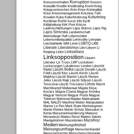
Korruption
Konsumverhalten
Kosovo
Krawalle
Kredite
Kreditrating
Kreml
Krieg
Kriegsverbrechen
Krim-Krise
Kriminalität
Krise
Krisenmanagement
Krisztina Tóth
Kulturkrieg
Kroatien
Kuba
Kulturförderung
Kurdistan
Kurie
kuruc.info
Kyrill
Käfighaltung
Kék Pont
Kötcse
Ladenschließungen
Lajos Bokros
Lajos Rig
Lajos Simicska
Landwirtschaft
lebenslange Haft
Lebensmittel
Lebensmittelqualität
Lehrkräfte
Lehrplan
LGBTQ
Leichtathletik-WM
Lenin
LIBE
Liberale
Liberalismus
Libri
Libyen
Li
Linksallianz
Keqiang
Linke
Linksopposition
Litauen
Literatur
Liz Truss
LMP
Lockdown
Lockerungen
Lokalismus
London
Lánchíd
Rádió
László Botka
László Donáth
László
Földi
László Kiss
László Kövér
László
Majtényi
László Marton
László Nemes
Jeles
László Rajk
László Sólyom
László
Löhne
Toroczkai
László Trócsányi
Macht
Machtkampf
Mafiastaat
Magda Kósa-
Kovács
Magna Charta
Magyar Krónika
Magyar Nemzet
Magyar Posta
Magyar
Telekom
Mahnmal
Maidan
Makkabiade
MAL
MALÉV
Manfred Weber
Manipulation
Marine Le Pen
Mark Rutte
Marktdogmen
Martin Reinke
Martin Schulz
Massaker in
Kenia
Masseneinwanderung
Mateusz
Morawiecki
Matteo Renzi
Matteo Salvini
Mautgebühren
Mazedonien
Mazsihisz
Medien
Meinungsfreiheit
Meinungsumfrage
Menschenhandel
Menschenrechte
Menschenschmuggel