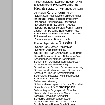
Industrialisierung
Realpolitik
Recep Tayyip
Rechtsextremismus
Erdoğan
Rechte
Rechtsstaatlichkeit
Rede zur Lage
Referendum
der Nation
Reform
Reformation
Regimewechsel
Reisefreiheit
Religion
Renten
Residenz-Programm
Resolution
Rettungspaket
Revolution
Revolution 1848
Rezession
RMDSZ
Roma
Robert Fico
Roger Scruton
Ronald
Lauder
Ron DeSantis
Ron Werber
Rote
Armee
Rotschlammkatastrophe
RTL Klub
Ruinenkneipen
Rumänien
Rumänienungarn
Runder Tisch
Russland
Rundtischgespräche
Ryanair
Ráhel Orbán
Róbert Kiss
Rückblick 2015
Rücktritt
S&P
Sanktionen
Sarkozy
Sarolta Laura Baritz
Satire
Schengen-Grenze
Schengen-Zone
Schengener Abkommen
Schiefergas
Schlacht am Donbogen
Schmalspurbahn
Schottische Volksabstimmung
Schuldenkrise
Schulen
Schulumbenennung
Schwarzgeld
Schwarzkonten
Schweden
Schweizer Franken
Schwimmsport
Scientology
Sebastian Kurz
Segregation
Seidenstraße-Initiative
Selbstbeschränkung
Selbstbestimmungsrecht
Serbien
Sexualität
Sicherheitspolitik
Sexuelle Gewalt
Siebenbürgen
Siegesparade
Sinopharm
Skinheads
Sklavengesetz
Slomó Köves
Slowakei
Slowenien
Solidarität
Sonderbefugnisse
Sondersteuer
Sonntagsverkaufsverbot
Son of Saul
South-Stream-Pipeline
South Stream