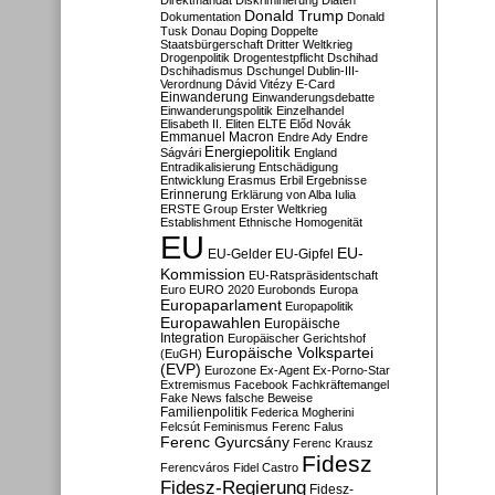
Direktmandat
Diskriminierung
Diäten
Donald Trump
Dokumentation
Donald
Tusk
Donau
Doping
Doppelte
Staatsbürgerschaft
Dritter Weltkrieg
Drogenpolitik
Drogentestpflicht
Dschihad
Dschihadismus
Dschungel
Dublin-III-
Verordnung
Dávid Vitézy
E-Card
Einwanderung
Einwanderungsdebatte
Einwanderungspolitik
Einzelhandel
Elisabeth II.
Eliten
ELTE
Előd Novák
Emmanuel Macron
Endre Ady
Endre
Energiepolitik
Ságvári
England
Entradikalisierung
Entschädigung
Entwicklung
Erasmus
Erbil
Ergebnisse
Erinnerung
Erklärung von Alba Iulia
ERSTE Group
Erster Weltkrieg
Establishment
Ethnische Homogenität
EU
EU-
EU-Gelder
EU-Gipfel
Kommission
EU-Ratspräsidentschaft
Euro
EURO 2020
Eurobonds
Europa
Europaparlament
Europapolitik
Europawahlen
Europäische
Integration
Europäischer Gerichtshof
Europäische Volkspartei
(EuGH)
(EVP)
Eurozone
Ex-Agent
Ex-Porno-Star
Extremismus
Facebook
Fachkräftemangel
Fake News
falsche Beweise
Familienpolitik
Federica Mogherini
Felcsút
Feminismus
Ferenc Falus
Ferenc Gyurcsány
Ferenc Krausz
Fidesz
Ferencváros
Fidel Castro
Fidesz-Regierung
Fidesz-